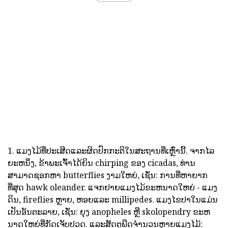
1. ແມງໄມ້ທີ່ປະເສີດແລະຜິດປົກກະຕິໃນສະຖານທີ່ເຫຼົ່ານີ້. ຈາກໄລ
ຍະຫນຶ່ງ, ຂ້າພະເຈົ້າໄດ້ຍິນ chirping ຂອງ cicadas, ທ່ານ
ສາມາດຊອກຫາ butterflies ງາມໃຫຍ່, ເຊັ່ນ: ການທີ່ຫາຍາກ
ທີ່ສຸດ hawk oleander. ແຈກຢາຍແມງໄມ້ຂະຫນາດໃຫຍ່ - ແມງ
ດິນ, fireflies ຫຼາຍ, ຫອຍແລະ millipedes. ແມງໄຂປາໃນແມ່ນ
ເປັນອັນຕະລາຍ, ເຊັ່ນ: ຍຸງ anopheles ຫຼື skolopendry ຂະຫ
ນາດໃຫຍ່ທີ່ກັດເຈັບປວດ. ແລະສັດຕູພືດຈໍານວນຫຼາຍແມງໄມ້: