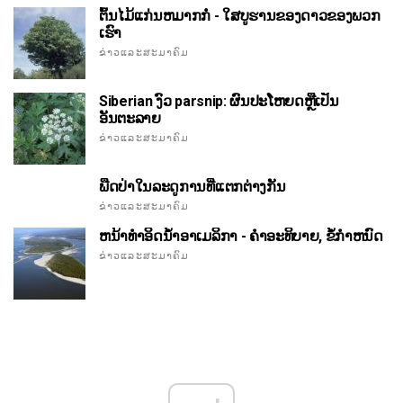
ຕົ້ນໄມ້ແກ່ນຫມາກກໍ່ - ໃສບູຮານຂອງດາວຂອງພວກ
ເຮົາ
ຂ່າວແລະສະມາຄົມ
Siberian ງົວ parsnip: ຜົນປະໂຫຍດຫຼືເປັນ
ອັນຕະລາຍ
ຂ່າວແລະສະມາຄົມ
ພືດປ່າໃນລະດູການທີ່ແຕກຕ່າງກັນ
ຂ່າວແລະສະມາຄົມ
ຫນ້າທໍາອິດນ້ໍາອາເມລິກາ - ຄໍາອະທິບາຍ, ຂໍ້ກໍາຫນົດ
ຂ່າວແລະສະມາຄົມ