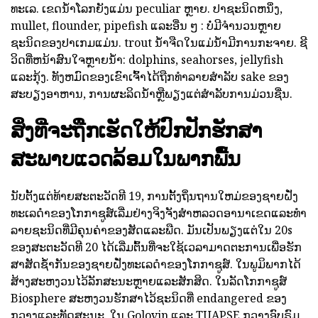
ທະເລ. ເຂດນ້ໍາໂລກຍັງແມ່ນ peculiar ຫຼາຍ. ປາຊະນິດຫນຶ່ງ,
mullet, flounder, pipefish ແລະອື່ນ ໆ : ບໍ່ມີຈໍານວນຫຼາຍ
ຊະນິດຂອງປາເກມແມ່ນ. trout ນ້ໍາຈືດໃນແມ່ນ້ໍາມີການກະຈາຍ. ຊີ
ວິດທີ່ຫນ້າສົນໃຈຫຼາຍນ້ໍາ: dolphins, seahorses, jellyfish
ແລະກຸ້ງ. ທັງຫມົດຂອງເຂົາເຈົ້າໄດ້ຖືກທໍາລາຍສໍາລັບ sake ຂອງ
ສະບຽງອາຫານ, ການຜະລິດນ້ໍາຫຼືພຽງແຕ່ສໍາລັບການມ່ວນຊື່ນ.
ສິ່ງທີ່ຈະຖືກເຮັດໃຫ້ປົກປັກຮັກສາ
ສະພາບແວດລ້ອມໃນພາກພື້ນ
ນັບຕັ້ງແຕ່ທ້າຍສະຕະວັດທີ 19, ການຕັ້ງຖິ່ນຖານໃຫມ່ຂອງຊາຍຝັ່ງ
ທະເລດໍາຂອງໂກກາຊູສ໌ເລີ່ມຢ່າງຈິງຈັງສໍາຫລວດອານາເຂດແລະທໍາ
ລາຍຊະນິດທີ່ມີຄຸນຄ່າຂອງສັດແລະພືດ. ມັນເປັນພຽງແຕ່ໃນ 20s
ຂອງສະຕະວັດທີ 20 ໄດ້ເລີ່ມຕົ້ນທີ່ຈະໃຊ້ເວລາມາດຕະການເພື່ອຮັກ
ສາສັດຊ້ໍາກັນຂອງຊາຍຝັ່ງທະເລດໍາຂອງໂກກາຊູສ໌. ໃນພູມິພາກໄດ້
ສ້າງສະຫງວນໄວ້ລັກສະນະຫຼາຍແລະສັກສິດ. ໃນລັດໂກກາຊູສ໌
Biosphere ສະຫງວນຮັກສາໄວ້ຊະນິດທີ່ endangered ຂອງ
ກວາງແລະທັດສະນະ. ໃນ Golovin ແລະ TUAPSE ກວາງອົບຣົມ,