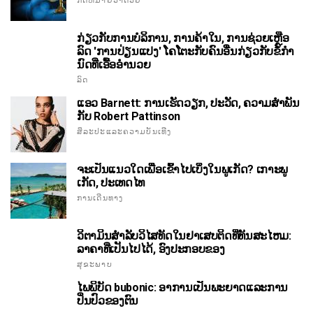
ກົດຫມາຍວ່າດ້ວຍ
ກ່ຽວກັບການບໍລິການ, ການຄ້າໃນ, ການຊ່ວຍເຫຼືອ
ລົດ 'ການປ່ຽນແປງ' ໂຄໂຕະກັບຄົນອື່ນກ່ຽວກັບຂໍ້ກໍາ
ນົດທີ່ເອື້ອອໍານວຍ
ລົດ
ແອວ Barnett: ການເຮັດວຽກ, ປະວັດ, ຄວາມສໍາພັນ
ກັບ Robert Pattinson
ສິລະປະແລະຄວາມບັນເທີງ
ຈະເປັນແນວໃດເພື່ອເຂົ້າໄປເບິ່ງໃນພູເກັດ? ເກາະພູ
ເກັດ, ປະເທດໄທ
ການເດີນທາງ
ວິຕາມິນສໍາລັບວິໄສທັດໃນຢາເສບຕິດທີ່ທັນສະໄຫມ:
ລາຄາທີ່ເປັນໄປໄດ້, ອົງປະກອບຂອງ
ສຸຂະພາບ
ໄພພິບັດ bubonic: ອາການເປັນພະຍາດແລະການ
ປິ່ນປົວຂອງຕົນ