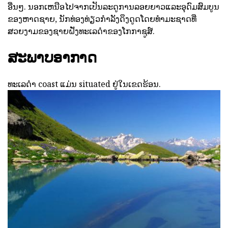
ອື່ນໆ. ນອກເຫນືອໄປຈາກເປັນລະດູການລອຍຍາວແລະອຸດົມສົມບູນ
ຂອງຫາດຊາຍ, ນັກທ່ອງທ່ຽວກໍາລັງດຶງດູດໂດຍທໍາມະຊາດທີ່
ສວຍງາມຂອງຊາຍຝັ່ງທະເລດໍາຂອງໂກກາຊູສ໌.
ສະພາບອາກາດ
ທະເລດໍາ coast ແມ່ນ situated ຢູ່ໃນເຂດຮ້ອນ.