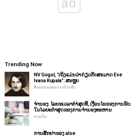
ad
Trending Now
NV Gogol, "ເຖິງແມ່ນວ່າກ່ຽວກັບສະມາດ Eve
Ivana Kupala": ສະຫຼຸບ
ສິລະປະແລະຄວາມບັນເທີງ
ຈໍານອງ: ໄລຍະເວລາຕໍາ່ສຸດທີ່, ເງື່ອນໄຂຂອງການຮັບ.
ໃນໄລຍະຕ່ໍາສຸດຂອງການຈໍານອງທະຫານ
ການເງິນ
ການສັກຢາຂອງ aloe