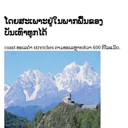
ໂດຍສະເພາະຢູ່ໃນພາກພື້ນຂອງ
ບັນເທົາທຸກໄດ້
coast ທະເລດໍາ stretches ຕາມທະເລຫຼາຍກ່ວາ 600 ກິໂລແມັດ.