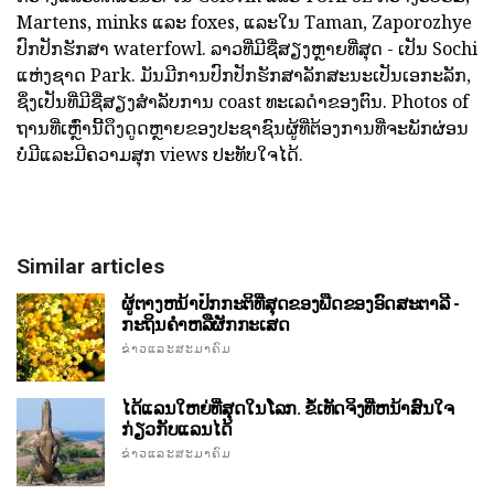
Martens, minks ແລະ foxes, ແລະໃນ Taman, Zaporozhye
ປົກປັກຮັກສາ waterfowl. ລາວທີ່ມີຊື່ສຽງຫຼາຍທີ່ສຸດ - ເປັນ Sochi
ແຫ່ງຊາດ Park. ມັນມີການປົກປັກຮັກສາລັກສະນະເປັນເອກະລັກ,
ຊຶ່ງເປັນທີ່ມີຊື່ສຽງສໍາລັບການ coast ທະເລດໍາຂອງຕົນ. Photos of
ຖານທີ່ເຫຼົ່ານີ້ດຶງດູດຫຼາຍຂອງປະຊາຊົນຜູ້ທີ່ຕ້ອງການທີ່ຈະພັກຜ່ອນ
ບໍ່ມີແລະມີຄວາມສຸກ views ປະທັບໃຈໄດ້.
Similar articles
ຜູ້ຕາງຫນ້າປົກກະຕິທີ່ສຸດຂອງພືດຂອງອົດສະຕາລີ -
ກະຖິນຄໍາຫລືຜັກກະເສດ
ຂ່າວແລະສະມາຄົມ
ໄດ້ແລນໃຫຍ່ທີ່ສຸດໃນໂລກ. ຂໍ້ເທັດຈິງທີ່ຫນ້າສົນໃຈ
ກ່ຽວກັບແລນໄດ້
ຂ່າວແລະສະມາຄົມ