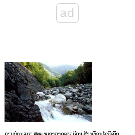
ad
ການບໍ່ຮຸນແຮງ ສະພາບອາກາດເຂດຮ້ອນ ສ້າງເງື່ອນໄຂທີ່ເອື້ອ