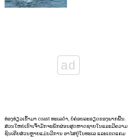
ad
ທ່ອງທ່ຽວເຂົ້າມາ coast ທະເລດໍາ, ບໍ່ຄ່ອຍລະອຽດຂອງພາກພື້ນ.
ສ່ວນໃຫຍ່ເຂົາເຈົ້າມັກຈະພັກຜ່ອນສຸດຫາດຊາຍໃນແລະມີຄວາມ
ຊິນເຄີຍສ່ວນຫຼາຍແມ່ນມີການ ອາໄສຢູ່ໃນທະເລ ແລະເຂດແຄມ