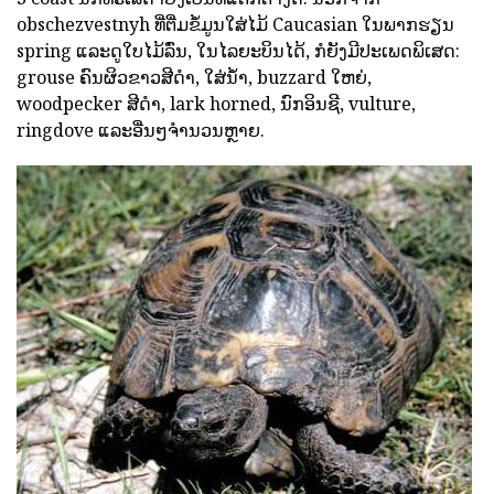
obschezvestnyh ທີ່ຕື່ມຂໍ້ມູນໃສ່ໄມ້ Caucasian ໃນພາກຮຽນ
spring ແລະດູໃບໄມ້ລົ່ນ, ໃນໄລຍະບິນໄດ້, ກໍຍັງມີປະເພດພິເສດ:
grouse ຄົນຜິວຂາວສີດໍາ, ໃສ່ນ້ໍາ, buzzard ໃຫຍ່,
woodpecker ສີດໍາ, lark horned, ນົກອິນຊີ, vulture,
ringdove ແລະອື່ນໆຈໍານວນຫຼາຍ.