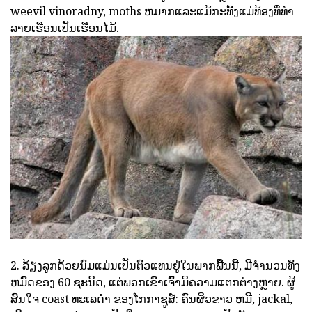
weevil vinoradny, moths ຫມາກແລະແມ້ກະທັ້ງແມ່ທ້ອງທີ່ທໍາ
ລາຍເຮືອນເປັນເຮືອນໄມ້.
2. ລ້ຽງລູກດ້ວຍນົມແມ່ນເປັນຕົວແທນຢູ່ໃນພາກພື້ນນີ້, ມີຈໍານວນທັງ
ຫມົດຂອງ 60 ຊະນິດ, ແຕ່ພວກເຂົາເຈົ້າມີຄວາມແຕກຕ່າງຫຼາຍ. ຜູ້
ສົນໃຈ coast ທະເລດໍາ ຂອງໂກກາຊູສ໌: ຄົນຜິວຂາວ ຫມີ, jackal,