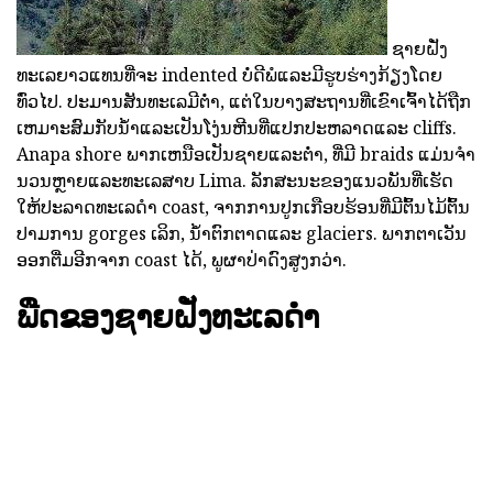
ຊາຍຝັ່ງ
ທະເລຍາວແທນທີ່ຈະ indented ບໍ່ດີພໍແລະມີຮູບຮ່າງກ້ຽງໂດຍ
ທົ່ວໄປ. ປະມານສັນທະເລມີຕ່ໍາ, ແຕ່ໃນບາງສະຖານທີ່ເຂົາເຈົ້າໄດ້ຖືກ
ເຫມາະສົມກັບນ້ໍາແລະເປັນໂງ່ນຫີນທີ່ແປກປະຫລາດແລະ cliffs.
Anapa shore ພາກເຫນືອເປັນຊາຍແລະຕ່ໍາ, ທີ່ມີ braids ແມ່ນຈໍາ
ນວນຫຼາຍແລະທະເລສາບ Lima. ລັກສະນະຂອງແນວພັນທີ່ເຮັດ
ໃຫ້ປະລາດທະເລດໍາ coast, ຈາກການປູກເກືອບຮ້ອນທີ່ມີຕົ້ນໄມ້ຕົ້ນ
ປາມການ gorges ເລິກ, ນ້ໍາຕົກຕາດແລະ glaciers. ພາກຕາເວັນ
ອອກຕື່ມອີກຈາກ coast ໄດ້, ພູຜາປ່າດົງສູງກວ່າ.
ພືດຂອງຊາຍຝັ່ງທະເລດໍາ