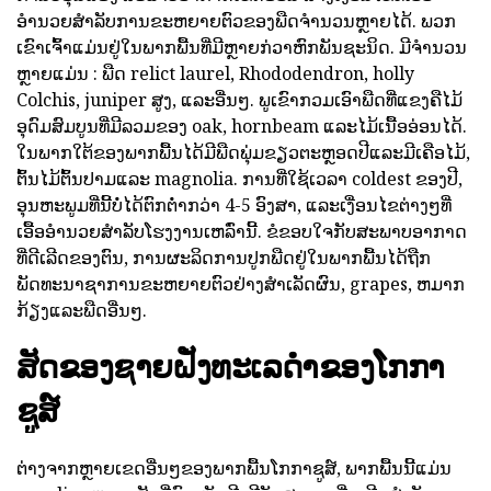
ອໍານວຍສໍາລັບການຂະຫຍາຍຕົວຂອງພືດຈໍານວນຫຼາຍໄດ້. ພວກ
ເຂົາເຈົ້າແມ່ນຢູ່ໃນພາກພື້ນທີ່ມີຫຼາຍກ່ວາຫົກພັນຊະນິດ. ມີຈໍານວນ
ຫຼາຍແມ່ນ : ພືດ relict laurel, Rhododendron, holly
Colchis, juniper ສູງ, ແລະອື່ນໆ. ພູເຂົາກວມເອົາພືດທີ່ແຂງຄືໄມ້
ອຸດົມສົມບູນທີ່ມີລວມຂອງ oak, hornbeam ແລະໄມ້ເນື້ອອ່ອນໄດ້.
ໃນພາກໃຕ້ຂອງພາກພື້ນໄດ້ມີພືດພຸ່ມຂຽວຕະຫຼອດປີແລະມີເຄືອໄມ້,
ຕົ້ນໄມ້ຕົ້ນປາມແລະ magnolia. ການທີ່ໃຊ້ເວລາ coldest ຂອງປີ,
ອຸນຫະພູມທີ່ນີ້ບໍ່ໄດ້ຕົກຕ່ໍາກວ່າ 4-5 ອົງສາ, ແລະເງື່ອນໄຂຕ່າງໆທີ່
ເອື້ອອໍານວຍສໍາລັບໂຮງງານເຫລົ່ານີ້. ຂໍຂອບໃຈກັບສະພາບອາກາດ
ທີ່ດີເລີດຂອງຕົນ, ການຜະລິດການປູກພືດຢູ່ໃນພາກພື້ນໄດ້ຖືກ
ພັດທະນາຊາການຂະຫຍາຍຕົວຢ່າງສໍາເລັດຜົນ, grapes, ຫມາກ
ກ້ຽງແລະພືດອື່ນໆ.
ສັດຂອງຊາຍຝັ່ງທະເລດໍາຂອງໂກກາ
ຊູສ໌
ຕ່າງຈາກຫຼາຍເຂດອື່ນໆຂອງພາກພື້ນໂກກາຊູສ໌, ພາກພື້ນນີ້ແມ່ນ