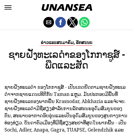
,
ຂ່າວແລະສະມາຄົມ
ລັກສະນະ
ຊາຍຝັ່ງທະເລດໍາຂອງໂກກາຊູສ໌ -
ພືດແລະສັດ
ຊາຍຝັ່ງທະເລດໍາ ຂອງໂກກາຊູສ໌ - ເປັນເຂດຍືດຕາມຊາຍຝັ່ງທະເລ
ດໍາຈາກຊາຍແດນເທີກີກັບ Taman ແຫຼມ. ມັນປະກອບມີພື້ນທີ່
ຊາຍຝັ່ງທະເລຂອງພາກພື້ນ Krasnodar, Abkhazia ແລະຈໍເຈຍ.
ຊາຍຝັ່ງທະເລດໍາມີຊື່ສຽງສໍາລັບການລັກສະນະອຸດົມສົມບູນຂອງ
ຕົນ, ສະພາບອາກາດອົບອຸ່ນແລະເປັນອຸດົມສົມບູນຂອງສູນກາງການ
ທ່ອງທ່ຽວ. ບັນດາຕົວເມືອງທີ່ມີຊື່ສຽງສະປາທີ່ສຸດໃນພາກພື້ນ - ເປັນ
Sochi, Adler, Anapa, Gagra, TUAPSE, Gelendzhik ແລະ