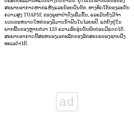
ປະສົບປະລິມານທີ່ແຕກຕ່າງກັນນ້ໍາຝົນ. ຢູ່ໃນເຂດພາກເຫນືອຂອງ
ສະພາບອາກາດຫາກແຫ້ງແລະນ້ອຍຝົນຕົກ. ທາງທິດໃຕ້ຂອງລະດັບ
ຄວາມສູງ TUAPSE ຂອງພູຜາປ່າດົງເພີ່ມຂຶ້ນ, ແລະມັນຍັງມີຈໍາ
ນວນຂະຫນາດໃຫຍ່ຂອງລິມານນໍ້າຝົນໃນໄລຍະປີ. ແຕ່ຍັງຢູ່ໃນ
ພາກພື້ນຂອງຫຼາຍກ່ວາ 120 ຄວາມອົບອຸ່ນວັນພົບບ່ອນມີແດດໄດ້.
ສະພາບອາກາດນີ້ສະຫນອງເອກະລັກຂອງລັກສະນະຂອງຊາຍຝັ່ງ
ທະເລດໍາໄດ້.
ad