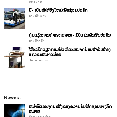
ສຸຂະພາບ
ປີ້ - ເປັນວິທີທີ່ຍິ່ງໃຫຍ່ເພື່ອຊ່ວຍປະຢັດ
ການເດີນທາງ
ດຸ່ນດ່ຽງການກໍາເອກະສານ - ນີ້ບໍ່ແມ່ນຜົນຮັບປະກັນ
ການສ້າງຕັ້ງ
ໂຕ໊ະເຮັດວຽກຄອມພິວເຕີຂະຫນາດນ້ອຍສໍາລັບຫ້ອງ
ແຖວຂະຫນາດນ້ອຍ
Homeliness
Newest
ຫນ້າທີ່ແລະຈຸດປະສົງຂອງຄວາມຮັບຜິດຊອບທາງກົດ
ຫມາຍ