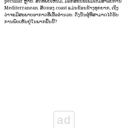
peculiar ຫຼາຍ. ສັດທີ່ພົບເຫັນມີ, ມີລັກສະນະເພີ່ມເຕີມສໍາລັບການ
Mediterranean. ສັດຂອງ coast ແມ່ນຂ້ອນຂ້າງທຸກຍາກ, ເຖິງ
ວ່າຈະມີສະພາບອາກາດທີ່ເອື້ອອໍານວຍ. ດັ່ງນັ້ນຜູ້ທີ່ສາມາດໄດ້ຮັບ
ການພົບເຫັນຢູ່ໃນພາກພື້ນນີ້?
ad