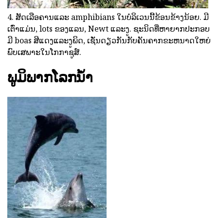
4. ສັດເລືອຄານແລະ amphibians ໃນບໍລິເວນນີ້ຂ້ອນຂ້າງນ້ອຍ. ມີ
ເຕົ່າແມ່ນ, lots ຂອງແລນ, Newt ແລະງູ. ຊະນິດທີ່ຫາຍາກປະກອບ
ມີ boas ສີແດງແລະງູພິດ, ເຊັ່ນດຽວກັນກັບຄັນຄາກຂະຫນາດໃຫຍ່
ພົບເສພາະໃນໂກກາຊູສ໌.
ພູມິພາກໂລກນ້ໍາ