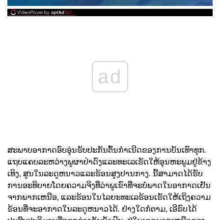
ad
ສະພາບອາກາດອົບອຸ່ນຮັບປະກັນຕົ້ນກໍາເນີດຂອງການບັນເທົາທຸກ.
ແຖບແຄບລະຫວ່າງພູຜາປ່າດົງແລະທະເລເຮັດໃຫ້ອຸນຫະພູມຢູ່ຂ້າງ
ເທິງ, ສູນໃນລະດູຫນາວແລະຮ້ອນສູງປານກາງ. ນີ້ສາມາດໄດ້ຮັບ
ການອະທິບາຍໂດຍຄວາມຈິງທີ່ວ່າພູເຂົາທີ່ຈະບໍ່ພາດໃນອາກາດເຢັນ
ຈາກພາກເຫນືອ, ແລະຮ້ອນໃນໄລຍະທະເລຮ້ອນເຮັດໃຫ້ເຖິງຄວາມ
ຮ້ອນທີ່ຈະອາກາດໃນລະດູຫນາວໄດ້. ຢ່າງໃດກໍຕາມ, ເອີຣົບໄດ້