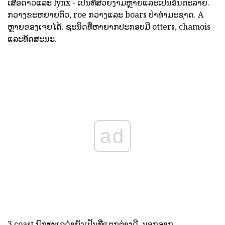
ເສືອດາວແລະ lynx - ເປັນທີ່ສວຍງາມຫຼາຍແລະເປັນອັນຕະລາຍ.
ກວາງຂະຫຍາຍຕົວ, roe ກວາງແລະ boars ປ່າທໍາມະຊາດ. A
ຫຼາຍຂອງເຈຍໄດ້. ຊະນິດທີ່ຫາຍາກປະກອບມີ otters, chamois
ແລະທັດສະນະ.
ad
3 coast ນົກທະເລດໍາຍັງເປັນທີ່ແຕກຕ່າງດີ. ນອກຈາກ