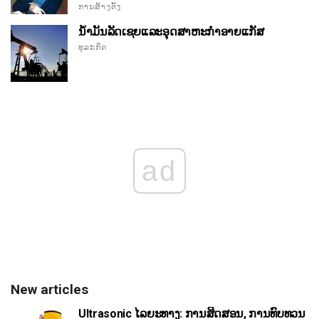
ການສ້າງຕັ້ງ
ນ້ໍາມັນລັດເຊຍແລະອຸດສາຫະກໍາອາຍແກັສ
ທຸລະກິດ
ad
New articles
Ultrasonic ໄລຍະທາງ: ການສິດສອນ, ການທົບທວນ