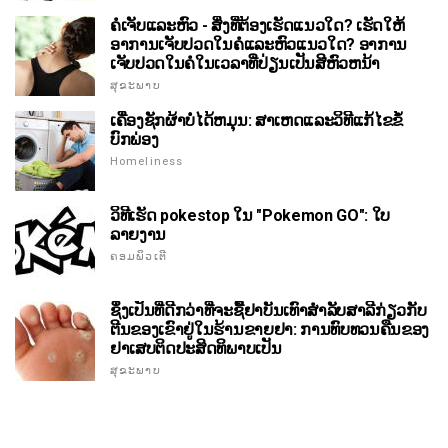
ຄໍເຈັບແລະຫົວ - ສິ່ງທີ່ຕ້ອງເຮັດແນວໃດ? ເຮັດໃຫ້
ອາການເຈັບປວດໃນຄໍແລະຫົວແນວໃດ? ອາການ
ເຈັບປວດໃນຄໍໃນເວລາທີ່ປ່ຽນເປັນສີຫົວຫນ້າ
ສຸຂະພາບ
ເຄື່ອງຊັກຜ້າບໍ່ໄດ້ຫມຸນ: ສາເຫດແລະວິທີແກ້ໄຂຂໍ້
ບົກພ່ອງ
Homeliness
ວິທີເຮັດ pokestop ໃນ "Pokemon GO": ໃບ
ລາຍງານ
ຄອມພິວເຕີ
ຊຶ່ງເປັນທີ່ດີກວ່າທີ່ຈະຊື້ຢາບັນເທົາສໍາລັບສາລີກ່ຽວກັບ
ຕີນຂອງເຂົາຢູ່ໃນຮ້ານຂາຍຢາ: ການທົບທວນຄືນຂອງ
ຢາເສບຕິດປະສິດທິພາບເປັນ
ສຸຂະພາບ