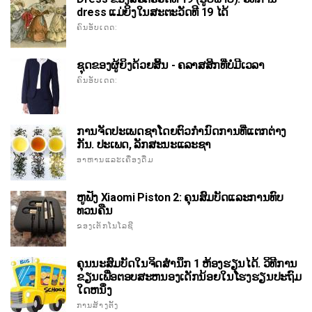
dress ແມ່ຍິງໃນສະຕະວັດທີ 19 ໄດ້
ຄົນອັບເດດ:
ຊຸດຂອງຜູ້ຍິງດ້ວຍສິ້ນ - ຄລາສສິກທີ່ບໍ່ມີເວລາ
ຄົນອັບເດດ:
ການຈັດປະເພດຊາໂດຍຕົວກໍານົດການທີ່ແຕກຕ່າງ
ກັນ. ປະເພດ, ລັກສະນະແລະຊາ
ອາຫານແລະເຄື່ອງດື່ມ
ຫູຟັງ Xiaomi Piston 2: ຄຸນສົມບັດແລະການທົບ
ທວນຄືນ
ຂອງເຕັກໂນໂລຊີ
ຄຸນນະສົມບັດໃນຈິດສໍານຶກ 1 ຫ້ອງຮຽນໄດ້. ວິທີການ
ຂຽນເພື່ອຕອບສະຫນອງເດັກນ້ອຍໃນໂຮງຮຽນປະຖົມ
ໃດຫນຶ່ງ
ການສ້າງຕັ້ງ