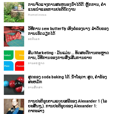
ການຈັດແຈງການສະຫນອງນ້ໍາໄດ້ດີ: ຫຼັກການ, ຄໍາ
ແນະນໍາແລະການປະຕິບັດງານ
Homeliness
ວິທີການ sew butterfly ເທິງຄໍຂອງນາງ: ລໍາດັບຂອງ
ການເຮັດວຽກໄດ້
ອະດິເລກ
ສົມ Marketing - ມັນແມ່ນ ... ທິດສະດີການຕະຫຼາດ
ການ, ວິທີການຂອງການສົ່ງເສີມການຂາຍ
ການຕະຫຼາດ
ສູດຂອງ soda baking ໄດ້. ນ້ໍາໂຊດາ: ສູດ, ຄໍາຮ້ອງ
ສະຫມັກ
ການສຶກສາ:
ການປະຕິຮູບຕາມແບບເສລີຂອງ Alexander 1 (ໄລ
ຍະສັ້ນໆ,). ການປະຕິຮູບຂອງ Alexander 1:
ຕາຕະລາງ