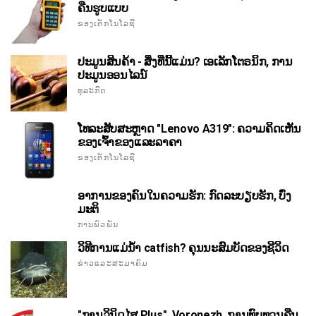
ຄືນຮູບແບບ
ຂອງເຕັກໂນໂລຊີ
ປະມູນສິນຄ້າ - ສິ່ງທີ່ນີ້ແມ່ນ? ເອເລັກໂຕຣນິກ, ການ
ປະມູນອອນໄລນ໌
ທຸລະກິດ
ໂທລະສັບສະຫຼາດ "Lenovo A319": ຄວາມຄິດເຫັນ
ຂອງເຈົ້າຂອງແລະລາຄາ
ຂອງເຕັກໂນໂລຊີ
ອາການຂອງຄົນໃນຄວາມຮັກ: ກົດລະບຽບຮັກ, ບົ່ງ
ມະຕິ
ການພົວພັນ
ວິທີການແມ່ນ້ໍາ catfish? ຄຸນນະສົມບັດຂອງຊີວິດ
ຂ່າວແລະສະມາຄົມ
"ການວິນິດໄສ Plus", Voronezh. ການທົບທວນຄືນ,