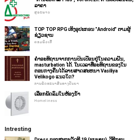
ລາຄາ
ສຸຂະພາບ
TOP TOP RPG ເທິງອຸປະກອນ "Android" ຕາມຜູ້
ຊ່ຽວຊານ
ຄອມພິວເຕີ້
ຄໍາອະທິຖານຈາກການປົນເປື້ອນຢູ່ໃນຄວາມຝັນ,
masturbation ໄດ້. ໃນເວລາທີ່ອະທິຖານຂອງໃນ
ຕອນກາງຄືນໄດ້ລາຍສາດສະຫນາ Vasiliya
Velikogo ແນວໃດ?
ການພັດທະນາສິນທາງປັນຍາ
ເລືອກພັດລົມໃນຫ້ອງນ້ໍາ
Homeliness
Intresting
Dress ຂອງສະຕະວັດທີ 19 (ຮູບພາບ). ວິທີການ