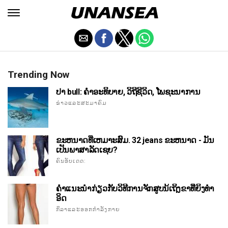
Trending Now
ປາ bull: ຄໍາອະທິບາຍ, ວິຖີຊີວິດ, ໂພຊະນາການ
ຂ່າວແລະສະມາຄົມ
ຂະຫນາດທີ່ເຫມາະສົມ. 32 jeans ຂະຫນາດ - ມັນ
ເປັນພາສາລັດເຊຍ?
ຄົນອັບເດດ:
ຄໍາແນະນໍາກ່ຽວກັບວິທີການຈັກສູບນ້ເຖິງຂາທີ່ຍິງທໍາ
ອິດ
ກິລາແລະອອກກໍາລັງກາຍ