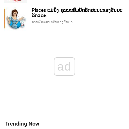
Pisces ແມ່ຍິງ. ຄຸນນະສົມບັດລັກສະນະຂອງສັນຍະ
ລັກແລະ
ການພັດທະນາສິນທາງປັນຍາ
ad
Trending Now