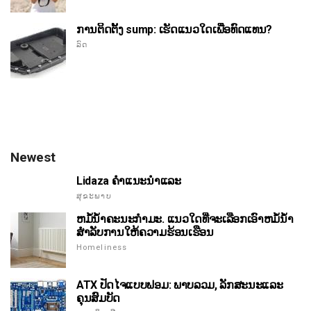
ການຕິດຕັ້ງ sump: ເຮັດແນວໃດເພື່ອທົດແທນ?
ລົດ
Newest
Lidaza ຄໍາແນະນໍາແລະ
ສຸຂະພາບ
ຫມໍ້ນ້ໍາຄະນະກໍາມະ. ແນວໃດທີ່ຈະເລືອກເອົາຫມໍ້ນ້ໍາ
ສໍາລັບການໃຫ້ຄວາມຮ້ອນເຮືອນ
Homeliness
ATX ປັດໄຈແບບຟອມ: ພາບລວມ, ລັກສະນະແລະ
ຄຸນສົມບັດ