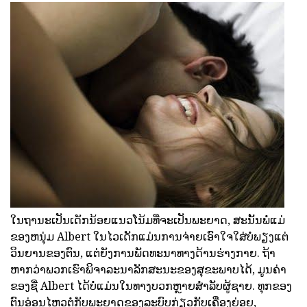
ໃນຖານະເປັນເດັກນ້ອຍແນວໂນ້ມທີ່ຈະເປັນພະຍາດ, ສະນັ້ນພໍ່ແມ່
ຂອງຫນຸ່ມ Albert ໃນໄວເດັກແມ່ນການຈ່າຍເອົາໃຈໃສ່ບໍ່ພຽງແຕ່
ວິນຍານຂອງຕົນ, ແຕ່ຍັງການພັດທະນາທາງດ້ານຮ່າງກາຍ. ຖ້າ
ຫາກວ່າພວກເຮົາພິຈາລະນາລັກສະນະຂອງສຸຂະພາບໄດ້, ມູນຄ່າ
ຂອງຊື່ Albert ໄດ້ບໍ່ແມ່ນໃນທາງບວກຫຼາຍສໍາລັບຜູ້ຊາຍ. ທຸກຂອງ
ຕົນອ່ອນໄຫວຕໍ່ກັບພະຍາດຂອງລະບົບກ່ຽວກັບເຄື່ອງຍ່ອຍ,