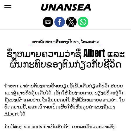
,
ການພັດທະນາສິນທາງປັນຍາ
ໂຫລະສາດ
ຊຶ່ງຫມາຍຄວາມວ່າຊື່ Albert ແລະ
ຜົນກະທົບຂອງຕົນກ່ຽວກັບຊີວິດ
ຖ້າຫາກວ່າທ່ານຕ້ອງການທີ່ຈະຮຽນຮູ້ເພີ່ມເຕີມກ່ຽວກັບລັກສະນະ
ຂອງຜູ້ຊາຍທີ່ບໍ່ຄຸ້ນເຄີຍໄດ້, ເຮັດໃຫ້ມັນງ່າຍດາຍ. ພຽງພໍທີ່ຈະຮູ້ຈັກ
ຊື່ຂອງເຂົາແລະອ່ານໃນວັນນະຄະດີ, ສິ່ງທີ່ມັນຫມາຍຄວາມວ່າ. ໃນ
ບົດຄວາມນີ້, ພວກເຮົາຈະເປີດເຜີຍໃຫ້ເຫັນຄຸນຄ່າຂອງຊື່ຂອງ
Albert ໄດ້.
ມັນມີສອງ variants ກໍາເນີດສິນຄ້າ: ເຍຍລະມັນແລະລາແຕັງ.