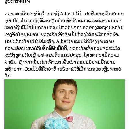
ຮູບທາງຈິດໃຈ
ຄວາມສໍາຄັນທາງຈິດໃຈຂອງຊື່ Albert ໄດ້ - ປະສົມຂອງລັກສະນະ
gentle, dreamy, ທີ່ລະອຽດອ່ອນທີ່ບໍ່ສົມຄວນແລະຄວາມເມດຕາ.
ປະຊາຊົນທີ່ມີຊື່ນີ້ມີຄວາມອ່ອນໄຫວກັບທຸກຢອດຂອງສະຖານະການ
ທາງຈິດໃຈປະມານ. ພວກເຂົາເຈົ້າຈໍາເປັນຕ້ອງໄດ້ສາມັກຄີຈິດໃຈ.
ໄລຍະຕົກເຂົ້າໄປໃນຊຶມເສົ້າ. Alberta ແມ່ນໄດ້ຢ່າງງ່າຍດາຍ
ຄວາມອ່ອນໄຫວຕໍ່ກັບອິດທິພົນທີ່ບໍ່ດີ, ພວກເຂົາເຈົ້າຄວນຈະລະມັດ
ລະວັງຫຼາຍກັບເຫຼົ້າ, ຢາເສບຕິດແລະຢາສູບ. ຖ້າຫາກວ່າມີຄວາມ
ສໍາພັນ, ຫຼັງຈາກນັ້ນເຂົາເຈົ້າເອງເພື່ອເອົາຊະນະມັນຈະມີຄວາມ
ຫຍຸ້ງຍາກ, ມັນເປັນທີ່ດີກວ່າທີ່ຈະຮ້ອງຂໍໃຫ້ມີການຊ່ວຍເຫຼືອຈາກບໍ່
ຮັກ.