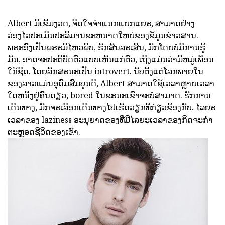
Albert ມີເຂັ້ມງວດ, ຈິດໃຈຈໍາແນກແຍກແຍະ, ສາມາດຢ່າງ
ວ່ອງໄວປະເມີນປະລິມານຂະຫນາດໃຫຍ່ຂອງຂໍ້ມູນຂ່າວສານ.
ພຣະອົງເປັນພຣະມີໄຫວພິບ, ຮັກສັນລະເສີນ, ມັກໂດຍບໍ່ມີການຮູ້
ມັນ, ອາດຈະປະຕິບັດຕົວແບບເຫັນແກ່ຕົວ, ເຖິງແມ່ນວ່າມີຫມູ່ເພື່ອນ
ໃກ້ຊິດ. ໂດຍລັກສະນະເປັນ introvert. ນັບຕັ້ງແຕ່ໂລກພາຍໃນ
ຂອງລາວແມ່ນອຸດົມສົມບູນດີ, Albert ສາມາດໃຊ້ເວລາຫຼາຍເວລາ
ໃດຫນຶ່ງຢູ່ຄົນດຽວ, bored ໃນຂະນະເຂົາຈະບໍ່ສາມາດ. ຮັກການ
ເດີນທາງ, ມັກຈະເລືອກເດີນທາງໄປເຮັດວຽກທີ່ກ່ຽວຂ້ອງກັບ. ໄລຍະ
ເວລາຂອງ laziness ອະນຸຍາດຂອງທີ່ມີໄລຍະເວລາຂອງກິດຈະກໍາ
ຕະຫຼອດຊີວິດຂອງເຂົາ.