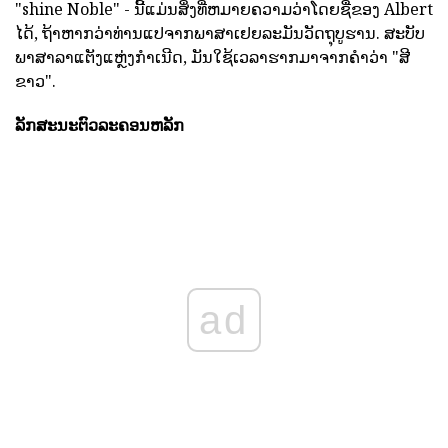
"shine Noble" - ນີ້ແມ່ນສິ່ງທີ່ຫມາຍຄວາມວ່າໂດຍຊື່ຂອງ Albert
ໄດ້, ຖ້າຫາກວ່າທ່ານແປຈາກພາສາເຢຍລະມັນວັດຖຸບູຮານ. ສະບັບ
ພາສາລາແຕັງແຫຼ່ງກໍາເນີດ, ມັນໃຊ້ເວລາຮາກມາຈາກຄໍາວ່າ "ສີ
ຂາວ".
ລັກສະນະຕົວລະຄອນຫລັກ
ad