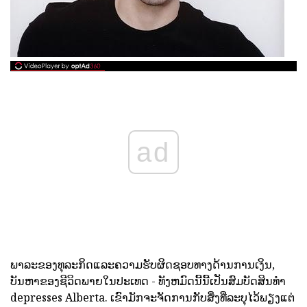
ad
ພາລະຂອງທຸລະກິດແລະຄວາມຮັບຜິດຊອບທາງດ້ານການເງິນ,
ບັນຫາຂອງຊີວິດພາຍໃນປະເທດ - ທັງຫມົດນີ້ນີ້ເປັນສົມບັດສິນທໍາ
depresses Alberta. ເຂົາມັກຈະຈັດການກັບສິ່ງທີ່ລະບຸໄວ້ພຽງແຕ່