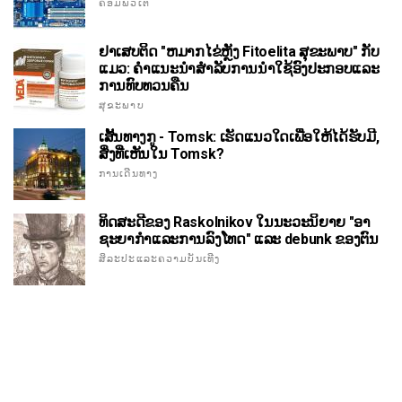
ຄອມພິວເຕີ
ຢາເສບຕິດ "ຫມາກໄຂ່ຫຼັງ Fitoelita ສຸຂະພາບ" ກັບ
ແມວ: ຄໍາແນະນໍາສໍາລັບການນໍາໃຊ້ອົງປະກອບແລະ
ການທົບທວນຄືນ
ສຸຂະພາບ
ເສັ້ນທາງກູ - Tomsk: ເຮັດແນວໃດເພື່ອໃຫ້ໄດ້ຮັບມີ,
ສິ່ງທີ່ເຫັນໃນ Tomsk?
ການເດີນທາງ
ທິດສະດີຂອງ Raskolnikov ໃນນະວະນິຍາຍ "ອາ
ຊະຍາກໍາແລະການລົງໂທດ" ແລະ debunk ຂອງຕົນ
ສິລະປະແລະຄວາມບັນເທີງ