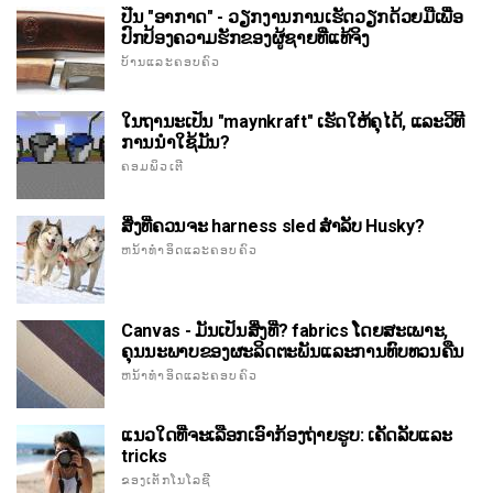
ປືນ "ອາກາດ" - ວຽກງານການເຮັດວຽກດ້ວຍມືເພື່ອ
ປົກປ້ອງຄວາມຮັກຂອງຜູ້ຊາຍທີ່ແທ້ຈິງ
ບ້ານແລະຄອບຄົວ
ໃນຖານະເປັນ "maynkraft" ເຮັດໃຫ້ຄຸໄດ້, ແລະວິທີ
ການນໍາໃຊ້ມັນ?
ຄອມພິວເຕີ
ສິ່ງທີ່ຄວນຈະ harness sled ສໍາລັບ Husky?
ຫນ້າທໍາອິດແລະຄອບຄົວ
Canvas - ມັນເປັນສິ່ງທີ່? fabrics ໂດຍສະເພາະ,
ຄຸນນະພາບຂອງຜະລິດຕະພັນແລະການທົບທວນຄືນ
ຫນ້າທໍາອິດແລະຄອບຄົວ
ແນວໃດທີ່ຈະເລືອກເອົາກ້ອງຖ່າຍຮູບ: ເຄັດລັບແລະ
tricks
ຂອງເຕັກໂນໂລຊີ