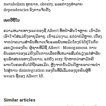
metabolism ທຸກຍາກ, obesity, ແລະຕ່າງໆທໍາລາຍ
dependencies ອົງການຈັດຕັ້ງ.
ເພດວິຖີໃນ
ຄວາມຫມາຍທາງເພດຂອງຊື່ Albert ທີ່ຫນ້າສົນໃຈຫຼາຍ. ເຂົາມັກ
ເອົາໃຈໃສ່ແມ່ຍິງອາຍຸມີອາຍຸ. ເຂົາແມ່ນງາມ, ແຕ່ວ່າບໍ່ມີຫຼາຍ, ເນື່ອງ
ຈາກວ່າຄວາມສໍາພັນທີ່ບາດເຈັບແລະພັນທະມິດໂກງບໍ່ໄດ້ຢູ່ໃນກົດ
ລະບຽບຂອງຕົນ. ຜູ້ຊາຍທີ່ມີຊື່ Albert - Monogamous. ການ
ພັນລະຍາຂອງແມ່ຍິງເປັນການເລືອກທີ່ເຫມາະສົມບໍ່ພຽງແຕ່ສໍາລັບ
ຄຸນລັກສະນະທາງວິນຍານ, ແຕ່ຍັງ sexy. ຖ້າຫາກວ່າສາມັກຄີ
ພາຍໃນຄອບຄົວໄດ້ຖືກລະເມີດ, ຫຼັງຈາກນັ້ນມັນດີຫຼາຍອາດຈະນໍາ
ໄປສູ່ການ disintegration ຂອງຕົນທີ່ລິເລີ່ມຂອງບຸກຄົນຜູ້ທີ່
wears ຊື່ຂອງ Albert ໄດ້.
Similar articles