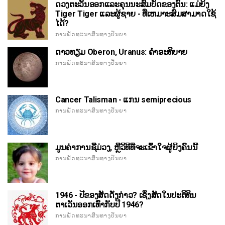
ດວງຕະວັນອອກແລະຄຸນນະສົມບັດຂອງຕົນ: ແມ່ຍິງ
Tiger Tiger ແລະຜູ້ຊາຍ - ທີ່ເຫມາະສົມສາມາດໃຊ້
ໄດ້?
ການພັດທະນາສິນທາງປັນຍາ
ດາວທຽມ Oberon, Uranus: ຄໍາອະທິບາຍ
ການພັດທະນາສິນທາງປັນຍາ
Cancer Talisman - ແກນ semiprecious
ການພັດທະນາສິນທາງປັນຍາ
ມູນຄ່າການຊື່ມ່ວງ, ຫຼືວິທີທີ່ຈະເຂົ້າໃຈຜູ້ຍິງຄົນນີ້
ການພັດທະນາສິນທາງປັນຍາ
1946 - ປີຂອງສັດດັ່ງກ່າວ? ເຊິ່ງສັດໃນປະຕິທິນ
ຕາເວັນອອກເທົ່າກັບປີ 1946?
ການພັດທະນາສິນທາງປັນຍາ