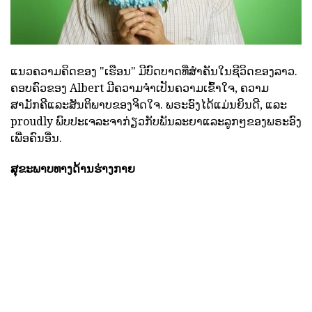
ແນວຄວາມຄິດຂອງ "ເຮືອນ" ມີບົດບາດທີ່ສໍາຄັນໃນຊີວິດຂອງລາວ.
ຄອບຄົວຂອງ Albert ມີຄວາມຈໍາເປັນຄວາມເຂົ້າໃຈ, ຄວາມ
ສາມັກຄີແລະສັນຕິພາບຂອງຈິດໃຈ. ພຣະອົງໄດ້ແມ່ນຍິນດີ, ແລະ
proudly ພົບປະເຈລະຈາກ່ຽວກັບພັນລະຍາແລະລູກໆຂອງພຣະອົງ
ເພື່ອຄົນອື່ນ.
ສຸຂະພາບທາງດ້ານຮ່າງກາຍ