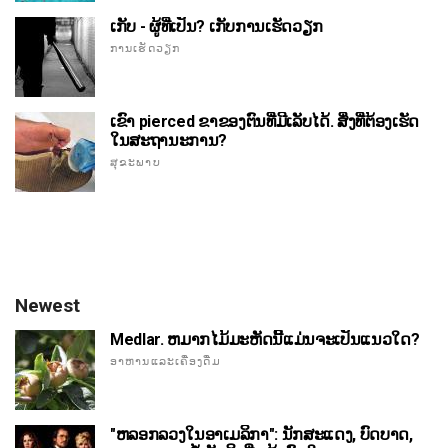
ເກັບ - ຜູ້ທີ່ເປັນ? ເກັບການເຮັດວຽກ
ການເຮັດວຽກ
ເຂົາ pierced ຂາຂອງຕົນທີ່ມີເລັບໄດ້. ສິ່ງທີ່ຕ້ອງເຮັດ
ໃນສະຖານະການ?
ສຸຂະພາບ
Newest
Medlar. ຫມາກໄມ້ມະຫັດນີ້ແມ່ນຈະເປັນແນວໃດ?
ອາຫານແລະເຄື່ອງດື່ມ
"ຫລອກລວງໃນອາເມລິກາ": ນັກສະແດງ, ບົດບາດ,