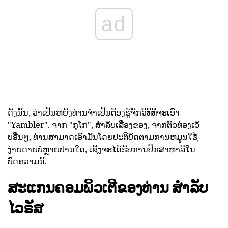
ad
ດັ່ງນັ້ນ, ວ່າເປັນຫຍັງທ່ານຈໍາເປັນຕ້ອງຮູ້ຈັກວິທີທີ່ຈະເອົາ
"Yambler". ຈາກ "ກູໂກ", ສໍາລັບເລື່ອງຂອງ, ຈາກຕົວທ່ອງເວັ
ບອື່ນໆ, ທ່ານສາມາດເອົາມັນໂດຍປະຕິບັດຕາມການຫມູນໃຊ້
ງ່າຍດາຍບໍ່ຫຼາຍປານໃດ, ເຊິ່ງຈະໄດ້ຮັບການປຶກສາຫາລືໃນ
ບົດຄວາມນີ້.
ສະແກນຄອມພິວເຕີຂອງທ່ານ
ສໍາລັບ
ໄວຣັສ