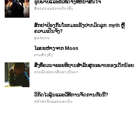
ຮູບພາບແລະຂໍ້ເທັດຈິງທີ່ຫນ້າສົນໃຈ
ສິລະປະແລະການບັນເທີງ
ສັກຢາປ້ອງກັນໂຣກມະເຮັງປາກມົດລູກ: myth ຫຼື
ຄວາມເປັນຈິງ?
ສຸຂະພາບ
ໄລຍະຫ່າງຈາກ Moon
ການສ້າງຕັ້ງ
ສິ່ງທີ່ຄວນຈະອະທິຖານສໍາລັບສຸຂະພາບຂອງເດັກນ້ອຍ
ການພັດທະນາສິນທາງປັນຍາ
ວິກິດໄວລຸ້ນແລະວິທີການຈັດການກັບນີ້?
ຫນ້າທໍາອິດແລະຄອບຄົວ