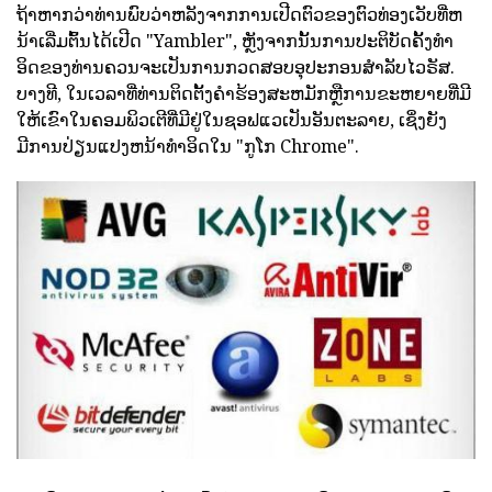
ຖ້າຫາກວ່າທ່ານພົບວ່າຫລັງຈາກການເປີດຕົວຂອງຕົວທ່ອງເວັບທີ່ຫ
ນ້າເລີ່ມຕົ້ນໄດ້ເປີດ "Yambler", ຫຼັງຈາກນັ້ນການປະຕິບັດຄັ້ງທໍາ
ອິດຂອງທ່ານຄວນຈະເປັນການກວດສອບອຸປະກອນສໍາລັບໄວຣັສ.
ບາງທີ, ໃນເວລາທີ່ທ່ານຕິດຕັ້ງຄໍາຮ້ອງສະຫມັກຫຼືການຂະຫຍາຍທີ່ມີ
ໃຫ້ເຂົາໃນຄອມພິວເຕີທີ່ມີຢູ່ໃນຊອຟແວເປັນອັນຕະລາຍ, ເຊິ່ງຍັງ
ມີການປ່ຽນແປງຫນ້າທໍາອິດໃນ "ກູໂກ Chrome".