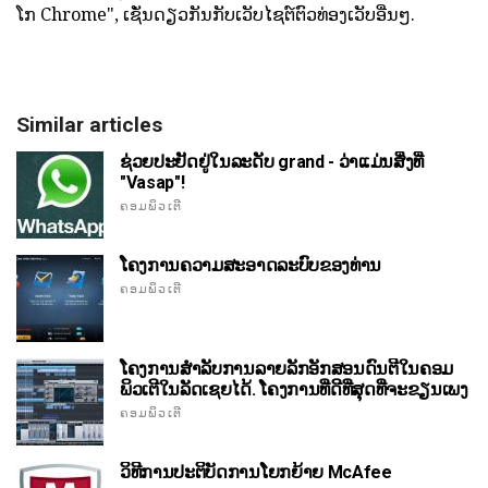
ໂກ Chrome", ເຊັ່ນດຽວກັນກັບເວັບໄຊຕ໌ຕົວທ່ອງເວັບອື່ນໆ.
Similar articles
ຊ່ວຍປະຢັດຢູ່ໃນລະດັບ grand - ວ່າແມ່ນສິ່ງທີ່
"Vasap"!
ຄອມພິວເຕີ
ໂຄງການຄວາມສະອາດລະບົບຂອງທ່ານ
ຄອມພິວເຕີ
ໂຄງການສໍາລັບການລາຍລັກອັກສອນດົນຕີໃນຄອມ
ພິວເຕີໃນລັດເຊຍໄດ້. ໂຄງການທີ່ດີທີ່ສຸດທີ່ຈະຂຽນເພງ
ຄອມພິວເຕີ
ວິທີການປະຕິບັດການໂຍກຍ້າຍ McAfee