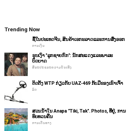
Trending Now
ຊື້ໃນປະເທດຈີນ, ສິນຄ້າເອກະລາດແລະການສົ່ງອອກ
ການເງິນ
ຮູບເງົາ "ລູກຊາຍກົກ": ນັກສະແດງແລະພາລະ
ບົດບາດ
ສິລະປະແລະຄວາມບັນເທີງ
ຕິດຕັ້ງ WTP ກ່ຽວກັບ UAZ-469 ກັບມືຂອງເຂົາເຈົ້າ
ລົດ
ສວນນ້ໍາໃນ Anapa "Tiki, Tak". Photos, ທີ່ຢູ່, ການ
ທົບທວນຄືນ
ການເດີນທາງ