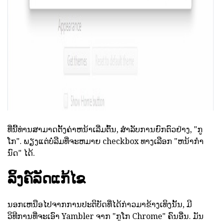
ທີ່ນີ້ທ່ານສາມາດຕັ້ງຄ່າຫນ້າເລີ່ມຕົ້ນ, ສໍາລັບການຍົກຕົວຢ່າງ, "ກູ
ໂກ". ພຽງແຕ່ບໍ່ລືມທີ່ຈະຫມາຍ checkbox ທາງເລືອກ "ຫນ້າກໍາ
ນົດ" ໄດ້.
ລິ້ງຄ໌ລັດແກ້ໄຂ
ນອກເຫນືອໄປຈາກການປະຕິບັດທີ່ໄດ້ກ່າວມາຂ້າງເທິງນັ້ນ, ມີ
ວິທີການທີ່ຈະເອົາ Yambler ຈາກ "ກູໂກ Chrome" ຄົນອື່ນ. ມັນ