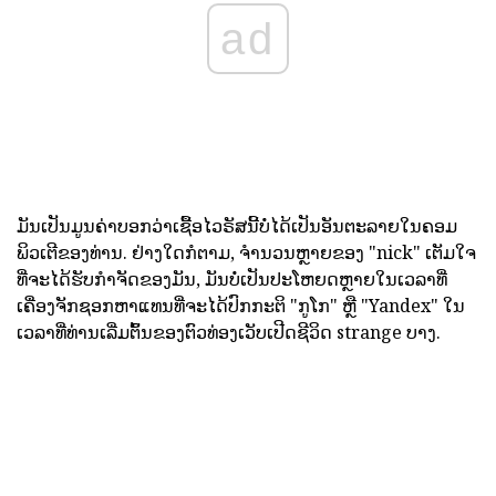
ad
ມັນເປັນມູນຄ່າບອກວ່າເຊື້ອໄວຣັສນີ້ບໍ່ໄດ້ເປັນອັນຕະລາຍໃນຄອມ
ພິວເຕີຂອງທ່ານ. ຢ່າງໃດກໍຕາມ, ຈໍານວນຫຼາຍຂອງ "nick" ເຕັມໃຈ
ທີ່ຈະໄດ້ຮັບກໍາຈັດຂອງມັນ, ມັນບໍ່ເປັນປະໂຫຍດຫຼາຍໃນເວລາທີ່
ເຄື່ອງຈັກຊອກຫາແທນທີ່ຈະໄດ້ປົກກະຕິ "ກູໂກ" ຫຼື "Yandex" ໃນ
ເວລາທີ່ທ່ານເລີ່ມຕົ້ນຂອງຕົວທ່ອງເວັບເປີດຊີວິດ strange ບາງ.