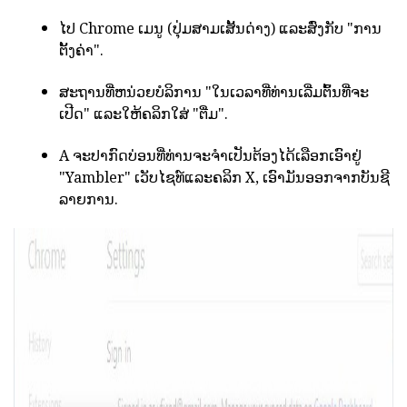
ໄປ Chrome ເມນູ (ປຸ່ມສາມເສັ້ນດ່າງ) ແລະສົ່ງກັບ "ການ
ຕັ້ງຄ່າ".
ສະຖານທີ່ຫນ່ວຍບໍລິການ "ໃນເວລາທີ່ທ່ານເລີ່ມຕົ້ນທີ່ຈະ
ເປີດ" ແລະໃຫ້ຄລິກໃສ່ "ຕື່ມ".
A ຈະປາກົດບ່ອນທີ່ທ່ານຈະຈໍາເປັນຕ້ອງໄດ້ເລືອກເອົາຢູ່
"Yambler" ເວັບໄຊທ໌ແລະຄລິກ X, ເອົາມັນອອກຈາກບັນຊີ
ລາຍການ.