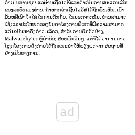
ດໍາເນີນການຊອບແວຕ້ານເຊື້ອໄວຣັແລະດໍາເນີນການສະແກນເລິກ
ຂອງລະບົບຂອງທ່ານ. ຖ້າຫາກວ່າເຊື້ອໄວຣັສໄດ້ຖືກພົບເຫັນ, ເອົາ
ມັນຫລືເອົາໃຈໃສ່ໃນການກັກກັນ. ໃນນອກຈາກນັ້ນ, ທ່ານສາມາດ
ໃຊ້ເວລາປະໂຫຍດຂອງບັນດາໂຄງການພິເສດທີ່ມີຄວາມສາມາດ
ແກ້ໄຂບັນຫາດັ່ງກ່າວ. ເລືອກ, ສໍາລັບການຍົກຕົວຢ່າງ,
Malwarebytes ຫຼືຄໍາຮ້ອງສະຫມັກອື່ນໆ. ແຕ່ຈື່ໄດ້ວ່າການດາວ
ໂຫຼດໂຄງການດັ່ງກ່າວໄດ້ຖືກແນະນໍາໃຫ້ພຽງແຕ່ຈາກສະຖານທີ່
ຢ່າງເປັນທາງການ.
ad