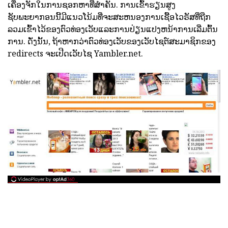
ເຄື່ອງຈັກໃນການຊອກຫາທີ່ສໍາຄັນ. ການເຂົ້າຮຽນສູງ
ຊັບພະຍາກອນນີ້ມີແນວໂນ້ມທີ່ຈະສະຫນອງການເຊື້ອໄວຣັສທີ່ຖືກ
ລວມເຂົ້າໄວ້ຂອງຕົວທ່ອງເວັບແລະການປ່ຽນແປງຫນ້າການເລີ່ມຕົ້ນ
ການ. ດັ່ງນັ້ນ, ຖ້າຫາກວ່າຕົວທ່ອງເວັບຂອງເວັບໄຊຕ໌ສະມາຊິກຂອງ
redirects ຈະເປີດເວັບໄຊ Yambler.net.