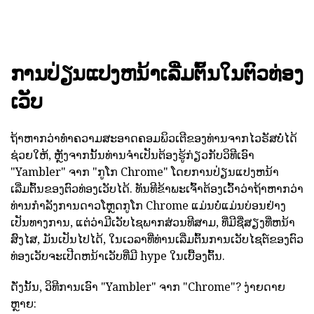
ການປ່ຽນແປງຫນ້າເລີ່ມຕົ້ນໃນຕົວທ່ອງ
ເວັບ
ຖ້າຫາກວ່າທໍາຄວາມສະອາດຄອມພິວເຕີຂອງທ່ານຈາກໄວຣັສບໍ່ໄດ້
ຊ່ວຍໃຫ້, ຫຼັງຈາກນັ້ນທ່ານຈໍາເປັນຕ້ອງຮູ້ກ່ຽວກັບວິທີເອົາ
"Yambler" ຈາກ "ກູໂກ Chrome" ໂດຍການປ່ຽນແປງຫນ້າ
ເລີ່ມຕົ້ນຂອງຕົວທ່ອງເວັບໄດ້. ທັນທີຂ້າພະເຈົ້າຕ້ອງເວົ້າວ່າຖ້າຫາກວ່າ
ທ່ານກໍາລັງການດາວໂຫຼດກູໂກ Chrome ແມ່ນບໍ່ແມ່ນບ່ອນຢ່າງ
ເປັນທາງການ, ແຕ່ວ່າມີເວັບໄຊພາກສ່ວນທີສາມ, ທີ່ມີຊື່ສຽງທີ່ຫນ້າ
ສົງໄສ, ມັນເປັນໄປໄດ້, ໃນເວລາທີ່ທ່ານເລີ່ມຕົ້ນການເວັບໄຊຕ໌ຂອງຕົວ
ທ່ອງເວັບຈະເປີດຫນ້າເວັບທີ່ມີ hype ໃນເບື້ອງຕົ້ນ.
ດັ່ງນັ້ນ, ວິທີການເອົາ "Yambler" ຈາກ "Chrome"? ງ່າຍດາຍ
ຫຼາຍ: