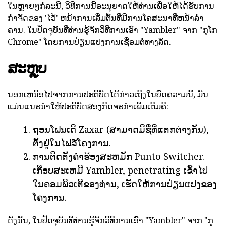
ໃນຫຼາຍໆກໍລະນີ, ວິທີການນີ້ອະນຸຍາດໃຫ້ທ່ານເພື່ອໃຫ້ໄດ້ຮັບການ
ກໍາຈັດຂອງ 'ໄວ້' ຫນ້າການເລີ່ມຕົ້ນທີ່ມີການໂຄສະນາທີ່ຫນ້າລໍາ
ຄານ. ໃນປັດຈຸບັນທີ່ທ່ານຮູ້ຈັກວິທີການເອົາ "Yambler" ຈາກ "ກູໂກ
Chrome" ໂດຍການປ່ຽນແປງການເຊື່ອມຕໍ່ທາງລັດ.
ສະຫຼຸບ
ນອກເຫນືອໄປຈາກການປະຕິບັດໄດ້ກ່າວເຖິງໃນບົດຄວາມນີ້, ມັນ
ແມ່ນແນະນໍາໃຫ້ປະຕິບັດສອງກິດຈະກໍາເພີ່ມເຕີມຄື:
ຖອນໂຟນເດີ Zaxar (ສາມາດມີຊື່ທີ່ແຕກຕ່າງກັນ),
ຕັ້ງຢູ່ໃນໄຟລ໌ໂຄງການ.
ການຕິດຕັ້ງຄໍາຮ້ອງສະຫມັກ Punto Switcher.
ເກືອບສະເຫມີ Yambler, penetrating ເຂົ້າໄປ
ໃນຄອມພິວເຕີຂອງທ່ານ, ເຮັດໃຫ້ການປ່ຽນແປງຂອງ
ໂຄງການ.
ດັ່ງນັ້ນ, ໃນປັດຈຸບັນທີ່ທ່ານຮູ້ຈັກວິທີການເອົາ "Yambler" ຈາກ "ກູ