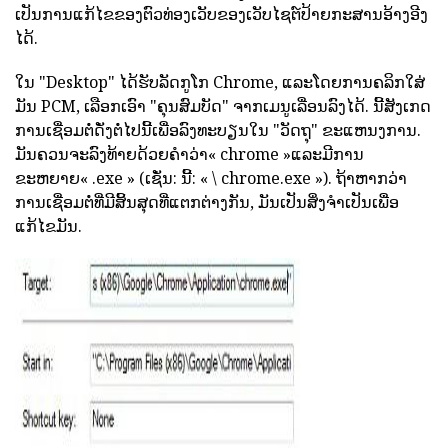
ເປັນການແກ້ໄຂຂອງຕົວທ່ອງເວັບຂອງເວັບໄຊຕ໌ປ້າຍກະສານອ້າງອີງ
ໄດ້.
ໃນ "Desktop" ໄດ້ຮັບລັດກູໂກ Chrome, ແລະໂດຍການຄລິກໃສ່
ມັນ PCM, ເລືອກເອົາ "ຄຸນສົມບັດ" ຈາກເມນູເລື່ອນລົງໄດ້. ນີ້ສັງເກດ
ການເຊື່ອມຕໍ່ດັ່ງຕໍ່ໄປນີ້ເພື່ອລົງທະບຽນໃນ "ວັດຖຸ" ຂະແຫນງການ.
ມັນຄວນຈະລົງທ້າຍດ້ວຍຄໍາວ່າ« chrome »ແລະມີການ
ຂະຫຍາຍ« .exe » (ເຊັ່ນ: ນີ້: « \ chrome.exe »). ຖ້າຫາກວ່າ
ການເຊື່ອມຕໍ່ທີ່ມີສິ້ນສຸດທີ່ແຕກຕ່າງກັນ, ມັນເປັນສິ່ງຈໍາເປັນເພື່ອ
ແກ້ໄຂມັນ.