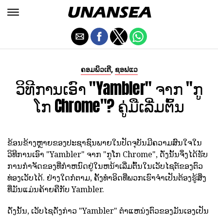
,
ຄອມພິວເຕີ
ຊອຟແວ
ວິທີການເອົາ "Yambler" ຈາກ "ກູ
ໂກ Chrome"? ຄູ່ມືເລີ່ມຕົ້ນ
ຂ້ອນຂ້າງຫຼາຍຂອງປະຊາຊົນພາຍໃນປັດຈຸບັນມີຄວາມສົນໃຈໃນ
ວິທີການເອົາ "Yambler" ຈາກ "ກູໂກ Chrome", ດັ່ງນັ້ນຈຶ່ງໄດ້ຮັບ
ການກໍາຈັດຂອງທີ່ກໍາຫນົດຢູ່ໃນຫນ້າເລີ່ມຕົ້ນໃນເວັບໄຊຕ໌ຂອງຕົວ
ທ່ອງເວັບໄດ້. ຢ່າງໃດກໍຕາມ, ຄັ້ງທໍາອິດທີ່ພວກເຮົາຈໍາເປັນຕ້ອງຮູ້ສິ່ງ
ທີ່ມັນແມ່ນຄ້າຍຄືກັບ Yambler.
ດັ່ງນັ້ນ, ເວັບໄຊດັ່ງກ່າວ "Yambler" ຕໍາແຫນ່ງຕົວຂອງມັນເອງເປັນ