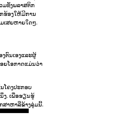
ລວມທັງພລາສຕິກ
ຽກຮ້ອງໃຫ້ມີການ
ດຄວາມເສຍຫາຍໃດໆ.
ອງຕົນເອງແລະຜູ້
ນດ້ອຍໂອກາດແມ່ນວ່າ
ອນໃນໂຄງປະກອບ
ງ. ເພື່ອຮຽນຮູ້
າຫາລືຂ້າງລຸ່ມນີ້.