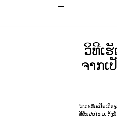
ວິທີເ
ຈາກເປັ
ໂທລະສັບເປັນເລື່
ທີ່ທັນສະໄຫມ. ດັ່ງນ