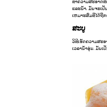
ທໍາຄວາມສະອາດທີ່ດ
ແລະນ້ໍາ. ມັນຈະເປັ
ເຫມາະສົມທີ່ໄດ້ຖື
ສະບູ
ວິທີເຮັດຄວາມສະອາ
ເວລານ້ໍາອຸ່ນ. ມັນເ