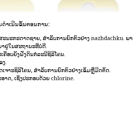
ນດໍາເນີນຂັ້ນຕອນການ:
ສະນະກະດາດຊາຍ, ສໍາລັບການຍົກຕົວຢ່າງ nazhdachku. ພາຍໃ
ມາຢູ່ໃນສະຖານະທີ່ບໍ່ດີ.
ເຄືອບຍັງຝັງດິນກໍລະນີຊິລິໂຄນ.
ຂງ.
ດເຈາະຊິລິໂຄນ, ສໍາລັບການຍົກຕົວຢ່າງເຂັມຫຼືມີດຕັດ.
ອາດ, ເຊິ່ງປະກອບດ້ວຍ chlorine.