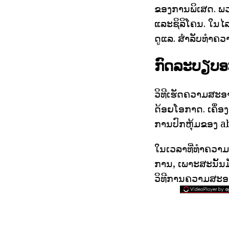
ຂອງການພິເສດ. ພວ
ແລະຊິລິໂຄນ. ໃນໄລ
ດູແລ. ສໍາລັບທໍາຄ
ກົດລະບຽບ
ວິທີເຮັດຄວາມສະອ
ດ້ອຍໂອກາດ. ເຄຶ່ອງ
ການປົກຫຸ້ມຂອງ ab
ໃນເວລາທີ່ທໍາຄວາ
ການ, ເພາະສະນັ້ນມ
ວິທີການຄວາມສະອາດ