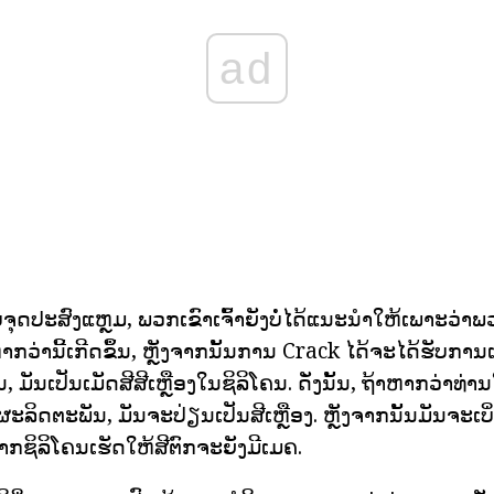
ad
ຈຸດປະສົງແຫຼມ, ພວກເຂົາເຈົ້າຍັງບໍ່ໄດ້ແນະນໍາໃຫ້ເພາະວ່
າກວ່ານີ້ເກີດຂຶ້ນ, ຫຼັງຈາກນັ້ນການ Crack ໄດ້ຈະໄດ້ຮັບການ
, ມັນເປັນເມັດສີສີເຫຼືອງໃນຊິລິໂຄນ. ດັ່ງນັ້ນ, ຖ້າຫາກວ່າທ່າ
ລິດຕະພັນ, ມັນຈະປ່ຽນເປັນສີເຫຼືອງ. ຫຼັງຈາກນັ້ນມັນຈະເບິ
ກຊິລິໂຄນເຮັດໃຫ້ສີຕົກຈະຍັງມີເມຄ.