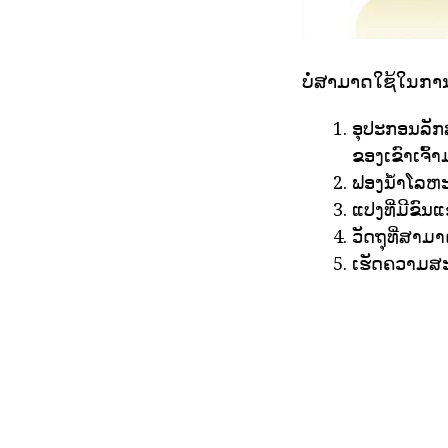
ບໍ່ສາມາດໃຊ້ໃນກາ
ອຸປະກອນລັກ
ຂອງເຂົາເຈົ້າ
ຟອງນ້ໍາໂລຫະ
ແປງທີ່ມີຂົນແ
ວັດຖຸທີ່ສາມາ
ເຮັດຄວາມສະ