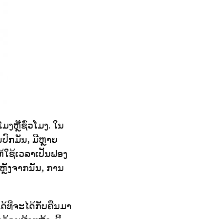
ໂມງຫຼືຊົ່ວໂມງ. ໃນ
ປົກມັນ, ມີຫຼາຍ
ຫ້ໃຊ້ເວລາເປັນຟອງ
ຫຼັງຈາກນັ້ນ, ການ
ດ້ທີ່ຈະໄດ້ກັບຄືນມາ