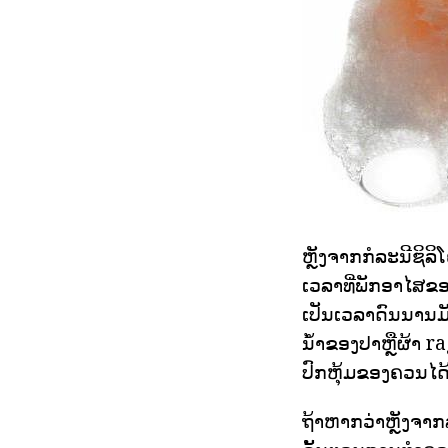
ຫຼັງຈາກກໍລະນີຊິລິໂ
ເວລາທີ່ພັກອາໄສຂອ
ເປັນເວລາດົນນານມັ
ນ້ໍາຂອງປາຫຼືຜ້າ r
ປົກຫຸ້ມຂອງຄວນໄດ້
ຖ້າຫາກວ່າຫຼັງຈາກລ