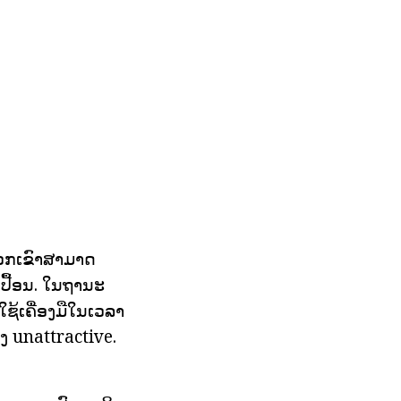
າພວກເຂົາສາມາດ
ເປື້ອນ. ໃນຖານະ
ນໃຊ້ເຄື່ອງມືໃນເວລາ
່ງ unattractive.