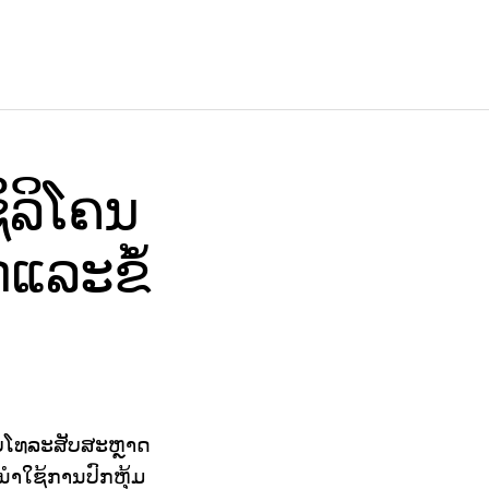
ິລິໂຄນ
ດແລະຂໍ້
ັບໂທລະສັບສະຫຼາດ
ະນໍາໃຊ້ການປົກຫຸ້ມ