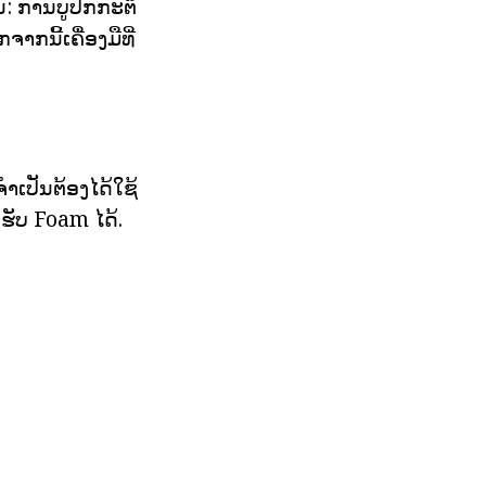
: ການບູປົກກະຕິ
ກນີ້ເຄື່ອງມືທີ່
າເປັນຕ້ອງໄດ້ໃຊ້
ດ້ຮັບ Foam ໄດ້.