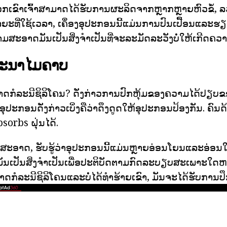
ກເຂົາເຈົ້າສາມາດໄດ້ຮັບການຜະລິດຈາກຫຼາກຫຼາຍຫົວຂໍ້, 
ຍະທີ່ໃຊ້ເວລາ, ເຄຶ່ອງອຸປະກອນນີ້ແມ່ນການປົນເປື້ອນແລະຮ
ວາມສະອາດມັນເປັນສິ່ງຈໍາເປັນທີ່ຈະລະມັດລະວັງບໍ່ໃຫ້ເກີ
ອະນາໄມຄາບ
າດກໍລະນີຊິລິໂຄນ? ດັ່ງກ່າວການປົກຫຸ້ມຂອງຄວາມໄດ້ປຽບຂ
ອຸປະກອນດັ່ງກ່າວເບິ່ງຄືວ່າດຶງດູດໃຫ້ອຸປະກອນປ້ອງກັນ. ຄົ
sorbs ຝຸ່ນໄດ້.
ມສະອາດ, ຮັບຮູ້ວ່າອຸປະກອນນີ້ແມ່ນຫຼາຍອ່ອນໂຍນແລະອ່
ັນເປັນສິ່ງຈໍາເປັນເພື່ອປະຕິບັດຕາມກົດລະບຽບສະເພາະໃດຫນຶ່
ກໍລະນີຊິລິໂຄນແລະບໍ່ໄດ້ທໍາຮ້າຍເຂົາ, ມັນຈະໄດ້ຮັບການປຶກສ