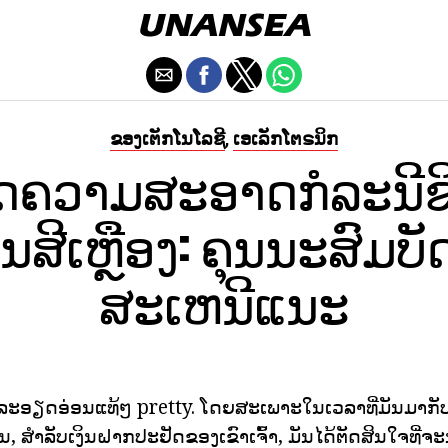
ຂອງເຕັກໂນໂລຊີ
ເອເລັກໂຕຣນິກ
,
ຮັດຄວາມສະອາດກໍລະນີຊ
ນສີເຫຼືອງ: ຄຸນນະສົມບັ
ສະເຫນີແນະ
ອງລະອຽດອ່ອນແທ້ໆ pretty. ໂດຍສະເພາະໃນເວລາທີ່ມັນມາກ
ັ້ນ, ສໍາລັບເງິນຝາກປະຢັດຂອງເຂົາເຈົ້າ, ມັນໄດ້ຕັດສິນໃຈທີ່ຈ