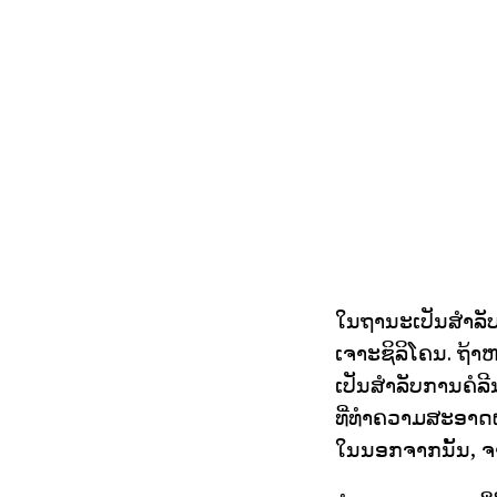
ໃນຖານະເປັນສໍາລັບ
ເຈາະຊິລິໂຄນ. ຖ້າຫ
ເປັນສໍາລັບການຄໍລີນ
ທີ່ທໍາຄວາມສະອາດຜະ
ໃນນອກຈາກນັ້ນ, ຈາ