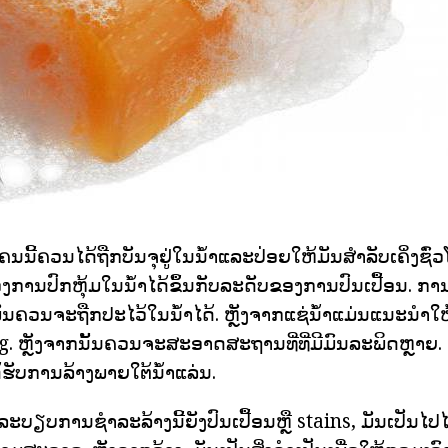
ຄນນີ້ຄວນໄດ້ຖືກບັນຈຸຢູ່ໃນນ້ໍາແລະປ່ອຍໃຫ້ມັນສໍາລັບເຄິ່ງຊົ່ວ
ງການປົກຫຸ້ມໃນນ້ໍາໄດ້ຂຶ້ນກັບລະດັບຂອງການປົນເປື້ອນ. ການ
ນຄວນຈະຖືກປະໄວ້ໃນນ້ໍາໄດ້. ຫຼັງຈາກແຊ່ນ້ໍາແມ່ນແນະນໍາໃ
ag. ຫຼັງຈາກນັ້ນຄວນຈະສະອາດສະຖານທີ່ທີ່ມີມົນລະພິດຫຼາຍ. 
ຮັບການລ້າງພາຍໃຕ້ນ້ໍາແລ່ນ.
ະບຽບການຊໍາລະລ້າງນີ້ຍັງປົນເປື້ອນຫຼື stains, ມັນເປັນໄປໄ