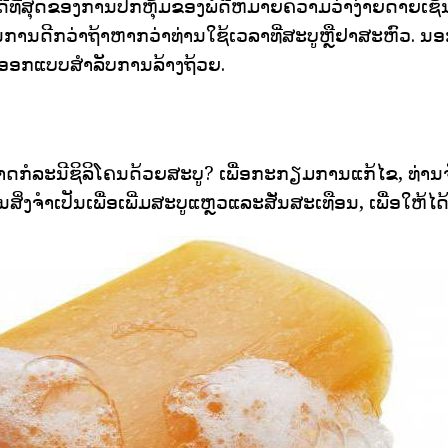
ີທີ່ສຸດຂອງການປົກຫຸ້ມຂອງພໍດີຫມາຍຄວາມວ່າງ່າຍດາຍເຊັ່ນ
ນການດີກວ່າຖ້າຫາກວ່າທ່ານໃຊ້ເວລາທີ່ສະບູຫຼືຢາສະຫົວ. ນອກຈາ
ກອອກແບບສໍາລັບການລ້າງຖ້ວຍ.
ດກໍລະນີຊິລິໂຄນດ້ວຍສະບູ? ເພື່ອກະກຽມການແກ້ໄຂ, ທ່ານຈໍ
ປັນສິ່ງຈໍາເປັນເພື່ອເພີ່ມສະບູແຫຼວແລະສັ່ນສະເທືອນ, ເພື່ອໃຫ້ໄ