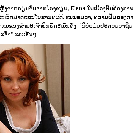
ິບປີຫຼັງຈາກຮຽນຈົບຈາກໂຮງຮຽນ, Elena ໃນເບື້ອງຕົ້ນຕ້ອງ
ຫວັດສາດແລະໂບຮານຄະດີ. ແນ່ນອນວ່າ, ຄວາມຝັນຂອງກາຍ
່ແມ່ຂອງຂ້າພະເຈົ້າຢືນຢັດຫມັ້ນຄົງ: "ນີ້ບໍ່ແມ່ນປະກອບອາຊີບ
ຈົ້າ" ແລະອື່ນໆ.