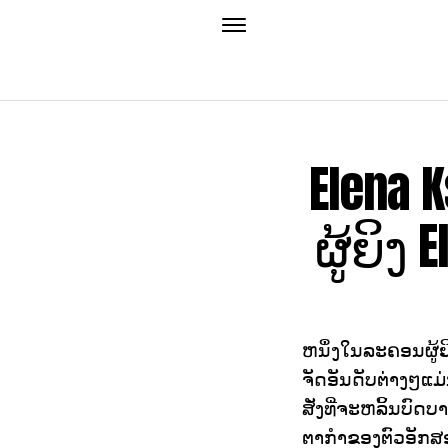
Elena 
ຜູ້ຍິງ
ຫນຶ່ງໃນລະຄອນຜູ້ຍິ
ຈັດອັນດັບຕ່າງໆແມ່
ສັ່ງທີ່ຈະຫລິ້ນບົດບ
ຕາກໍາຂອງຕົວອັກສອ