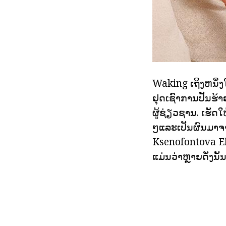
Waking ເຖິງຫນຶ່ງ
ຢຸດເຊົາການປັ້ນຮ້າ
ຜູ້ຊ່ຽວຊານ. ເຮັດ
ໆແລະເປັນຜົນມາຈາກ
Ksenofontova Elena
ແມ່ນວ່າຫຼາຍດັ່ງນັ້