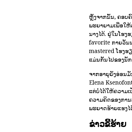
ຫຼັງຈາກນັ້ນ, ຄອບ
ພະຍາຍາມເພື່ອໃຫ້ລ
ນາງໄດ້. ຢູ່ໃນໂຮງ
favorite ກາຍວັນ
mastered ໂຮງຮຽນສີ
ແມ່ນກັນໄປຂອງນັກ
ຈາກອາຍຸຍັງອ່ອນມັນ
Elena Ksenofonto
ແຕ່ບໍ່ໄດ້ໃຫ້ຄວາມເ
ຄວາມຄິດຂອງການສຶກ
ພະຍາດຮ້າຍແຮງໄດ
ຂ່າວຂີ້ຮ້າຍ