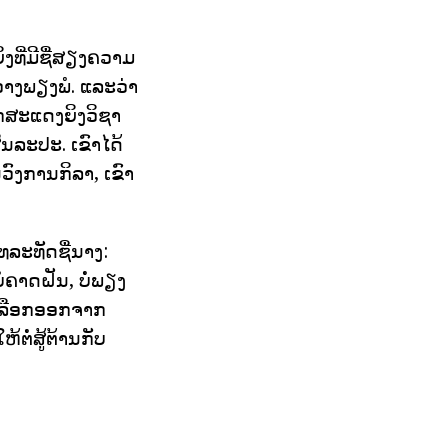
ງທີ່ມີຊື່ສຽງຄວາມ
ວາງພຽງພໍ. ແລະວ່າ
ັກສະແດງຍິງວິຊາ
ນລະປະ. ເຂົາໄດ້
ວົງການກິລາ, ເຂົາ
ທລະທັດຊື່ນາງ:
ຄາດຝັນ, ບໍ່ພຽງ
ຫ້ເລືອກອອກຈາກ
ຕໍ່ສູ້ຕ້ານກັບ