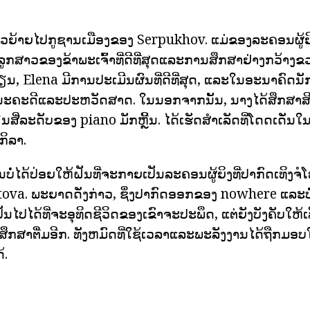
ຄົວຍ້າຍໄປກູຊານເມືອງຂອງ Serpukhov. ແມ່ຂອງລະຄອນຜູ້ຍິ
ູກສາວຂອງຂ້າພະເຈົ້າທີ່ດີທີ່ສຸດແລະການສຶກສາຢ່າງກວ້າງຂ
ຮຽນ, Elena ມີການປະເມີນຜົນທີ່ດີທີ່ສຸດ, ແລະໃນອະນາຄົດນ
ນະຄະດີແລະປະຫວັດສາດ. ໃນນອກຈາກນັ້ນ, ນາງໄດ້ສຶກສາສິ
່ລະດັບຂອງ piano ມັກຫຼີ້ນ. ໄດ້ເຮັດສໍາເລັດທີ່ໂດດເດັ່ນໃນ
ກິລາ.
ບໍ່ໄດ້ປ່ອຍໃຫ້ຝັນທີ່ຈະກາຍເປັນລະຄອນຜູ້ຍິງທີ່ປາກົດເທິງຈໍໂ
va. ພະຍາດດັ່ງກ່າວ, ຊຶ່ງປາກົດອອກຂອງ nowhere ແລະບໍ່
ປັນໄປໄດ້ທີ່ຈະອຸທິດຊີວິດຂອງເຂົາຈະປະພຶດ, ແຕ່ຍັງບັງຄັບໃ
ສາຕື່ມອີກ. ທັງຫມົດທີ່ໃຊ້ເວລາແລະພະລັງງານໄດ້ຖືກມອບໃຫ້
້.