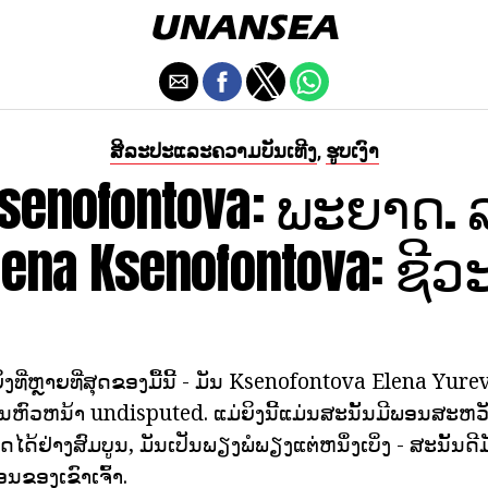
ສິລະປະແລະຄວາມບັນເທີງ
ຮູບເງົາ
,
Ksenofontova: ພະຍາດ
 Elena Ksenofontova: ຊີ
ງທີ່ຫຼາຍທີ່ສຸດຂອງມື້ນີ້ - ມັນ Ksenofontova Elena Yure
ນຫົວຫນ້າ undisputed. ແມ່ຍິງນີ້ແມ່ນສະນັ້ນມີພອນສະຫວັນທ
າດໄດ້ຢ່າງສົມບູນ, ມັນເປັນພຽງພໍພຽງແຕ່ຫນຶ່ງເບິ່ງ - ສະນັ້ນດີ
ນຂອງເຂົາເຈົ້າ.