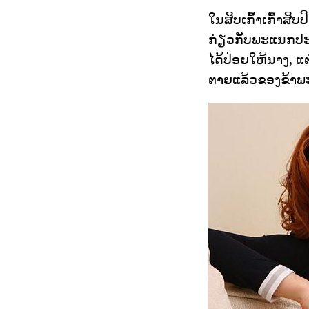
ໃນສິບເກົ້າເກົ້າສ
ກ່ຽວກັບພະແນກປະ
ໄດ້ປ່ອຍໃຫ້ນາງ, ແຕ
ຕາຍແລ້ວຂອງຂ້າພະເ