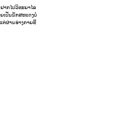
ການຢາກໄປວິທະຍາໄລ
ເປັນນັກສະແດງບໍ່
ແຕ່ຜ່ານຮ່າງກາຍທີ່