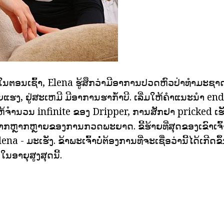
ໃນຕອນເຊົ້າ, Elena ຮູ້ສຶກວ່າມີອາການປວດຫົວປ່າທໍາມະຊາດ.
ຍແຮງ, ຢູ່ສະເຫມີ ມີອາການຮາກ້ໍາບີ. ເລີ່ມໃຫ້ຄໍາແນະນໍາ e
ໃຫ້ຈໍານວນ infinite ຂອງ Dripper, ການສັກຢາ pricked 
ຫຼາກຫຼາຍຂອງການກວດພະຍາດ. ຂີ້ຮ້າຍທີ່ສຸດຂອງເຂົາເຈົ້າຜູ
 - ມະເຮັງ. ຂ້າພະເຈົ້າບໍ່ຕ້ອງການທີ່ຈະເຊື່ອວ່ານີ້ໄດ້ເກີດຂ
ນໃນອາຍຸສູງສຸດນີ້.