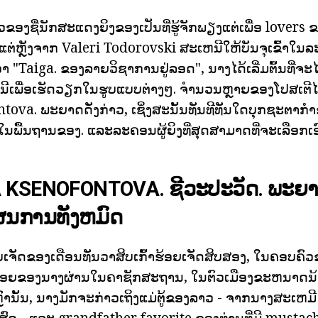
ອງຊື່ນັກສະແດງຍິງຂອງເປັນທີ່ຮູ້ຈັກພຽງແຕ່ເພື່ອ lover
. ແຕ່ຫຼັງຈາກ Valeri Todorovski ສະເຫນີໃຫ້ບັນຈຸເຂົ້າໃນ
້ນວ່າ "Taiga. ຂອງລາຍວິຊາການຢູ່ລອດ", ນາງໄດ້ເລີ່ມຕົ້ນທີ່ຈະໄ
ເພື່ອເຮັດວຽກໃນຮູບແບບຕ່າງໆ. ຈໍານວນຫຼາຍຂອງໂປສເຕີໄດ້ບໍ
tova. ພະຍາດດັ່ງກ່າວ, ເຊິ່ງສະນັ້ນທັນທີທັນໃດບຸກຊະຕາກໍາ
ໃນພື້ນຖານຂອງ. ແລະລະຄອນຜູ້ຍິງທີ່ສຸດສາມາດທີ່ຈະເລືອກ
A KSENOFONTOVA. ຊີວະປະວັດ. ພະຍ
ຜນການທັງຫມົດ
ສິບເຈັດຂອງເດືອນທັນວາສິບເກົ້າຮ້ອຍເຈັດສິບສອງ, ໃນຄອບຄົ
ກນ້ອຍຂອງນາງຜ່ານໃນຄາຊັກສະຖານ, ໃນຕົວເມືອງຂະຫນາດນ
ຫຼົ່ານັ້ນ, ນາງມັກຈະກ່າວເຖິງແມ່ຕູ້ຂອງລາວ - ຈາກນາງສະເຫມ
ົດ - ແລະ grandfather favorite ຂອງທ່ານທີ່ມີ mustache