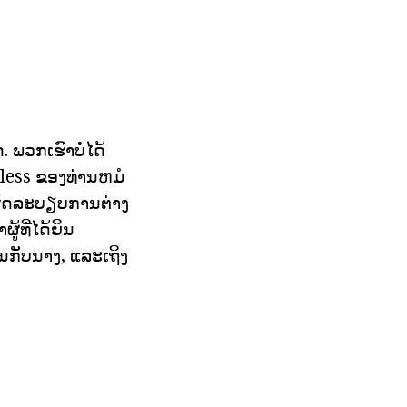
 ພວກເຮົາບໍ່ໄດ້
ndless ຂອງທ່ານຫມໍ
ເຮັດລະບຽບການຕ່າງ
້ທີ່ໄດ້ຍິນ
ຶ້ນກັບນາງ, ແລະເຖິງ