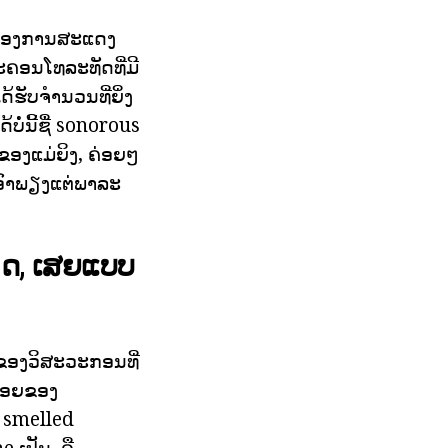
s ຂອງການສະແດງ
ລະຄອນໂທລະທັດທີ່ມີ
ດ້ຮັບຈໍານວນທີ່ຍິ່ງ
່ນີ້ຊື່ sonorous
ຂອງແມ່ຍິງ, ຄ່ອຍໆ
ເອົາພຽງແຕ່ພາລະ
າດ, ເສຍແບບ
ວຂອງວິສະວະກອນທີ່
້ອຍຂອງ
ີ smelled
 ເປັນ, ຄື