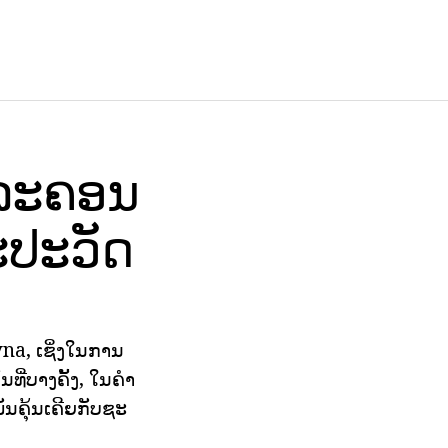
. ລະຄອນ
ວະປະວັດ
vna, ເຊິ່ງໃນການ
ີ່ບາງຄັ້ງ, ໃນຄໍາ
ມັນຄຸ້ນເຄີຍກັບຊະ