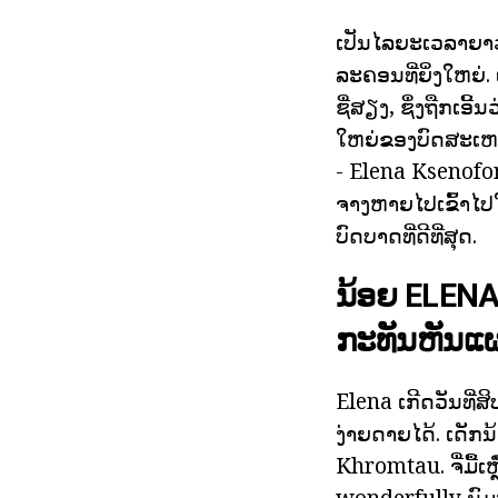
ເປັນໄລຍະເວລາຍາວຂ
ລະຄອນທີ່ຍິ່ງໃຫຍ່
ຊື່ສຽງ, ຊຶ່ງຖືກເອີ
ໃຫຍ່ຂອງບົດສະເຫນີ
- Elena Ksenofon
ຈາງຫາຍໄປເຂົ້າໄປ
ບົດບາດທີ່ດີທີ່ສຸດ.
ນ້ອຍ ELEN
ກະທັນຫັນແ
Elena ເກີດວັນທີ່
ງ່າຍດາຍໄດ້. ເດັ
Khromtau. ຈື່ມື້ເ
wonderfully ນົມສ