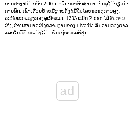
ການຢ່າງຫນ້ອຍອີກ 2:00. ແຕ່ຈົນກ່ວາຕີນສາມາດບັນລຸໄດ້ກ່ຽວກັບ
ການລົດ. ເຂົາເຄື່ອນຍ້າຍມີຫຼາຍຄັ້ງຕໍ່ມື້ໃນໄລຍະລະດູການສູງ.
ລະດັບຄວາມສູງຂອງພູເຂົາແມ່ນ 1333 ແມັດ Pidan ໄດ້ຮັບການ
ເທິງ, ທ່ານສາມາດເບິ່ງຄວາມງາມຂອງ Livadia ສັນຕາມລວງຍາວ
ແລະໃນມື້ທີ່ຈະແຈ້ງໄດ້ -. ຊົມເຊີຍທະເລຍີ່ປຸ່ນ.
ad