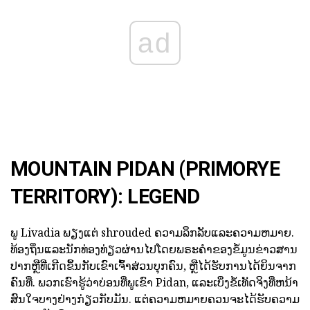
ad
MOUNTAIN PIDAN (PRIMORYE
TERRITORY): LEGEND
ພູ Livadia ພຽງແຕ່ shrouded ຄວາມລຶກລັບແລະຄວາມຫມາຍ.
ທ້ອງຖິ່ນແລະນັກທ່ອງທ່ຽວຜ່ານໄປໂດຍພຣະຄໍາຂອງຂໍ້ມູນຂ່າວສານ
ປາກຫຼືທີ່ເກີດຂຶ້ນກັບເຂົາເຈົ້າສ່ວນບຸກຄົນ, ຫຼືໄດ້ຮັບການໄດ້ຍິນຈາກ
ຄົນທີ່. ພວກເຮົາຮູ້ວ່າບ່ອນທີ່ພູເຂົາ Pidan, ແລະເບິ່ງຂໍ້ເທັດຈິງທີ່ຫນ້າ
ສົນໃຈບາງຢ່າງກ່ຽວກັບມັນ. ແຕ່ຄວາມຫມາຍຄວນຈະໄດ້ຮັບຄວາມ