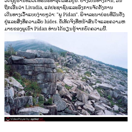
ວັດຖຸບູຮານທີ່ມີວັດທະນະທໍາອຸດົມສົມບູນ. ຢ່າງເປັນທາງການ, ມັນ
ຖືກເອີ້ນວ່າ Livadia, ແຕ່ປະຊາຊົນແລະອົງການຈັດຕັ້ງການ
ເດີນທາງເວົ້າແບບງ່າຍໆວ່າ: "ພູ Pidan". ພິຈາລະນາບ່ອນທີ່ມັນຕັ້ງ
ຢູ່ແລະສິ່ງທີ່ຄວາມລັບ hides. ຂໍ້ເທັດຈິງທີ່ຫນ້າສົນໃຈແລະຄວາມຫ
ມາຍຂອງພູເຂົາ Pidan ທ່ານໄດ້ຮຽນຮູ້ຈາກບົດຄວາມນີ້.