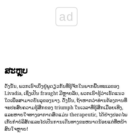
ad
ສະຫຼຸບ
ດັ່ງນັ້ນ, ພວກເຮົາເບິ່ງຢູ່ພູດຽວກັນທີ່ຮູ້ຈັກໃນພາກພື້ນທະເລຂອງ
Livadia, ເຊິ່ງເປັນ fraught ມີຫຼາຍລັບ, ພວກເຮົາຮູ້ວ່າເຮັດແນວ
ໃດເພື່ອສາມາດບັນລຸຂອງນາງ. ດັ່ງນັ້ນ, ຖ້າຫາກວ່າທ່ານຕ້ອງການທີ່
ຈະປະສົບຄວາມຮູ້ສຶກຂອງ triumph ໃນເວລາທີ່ຮູ້ສຶກເມື່ອຍເທີງ,
ແລະຫາຍໃຈທາງອາກາດສົດແມ່ນ therapeutic, ໄດ້ຢ່າງປອດໄພ
ເກັບກໍາບໍລິສັດແລະໄປເປັນການເດີນທາງຂະຫນາດນ້ອຍແຕ່ທີ່ຫນ້າ
ສົນໃຈຫຼາຍ!