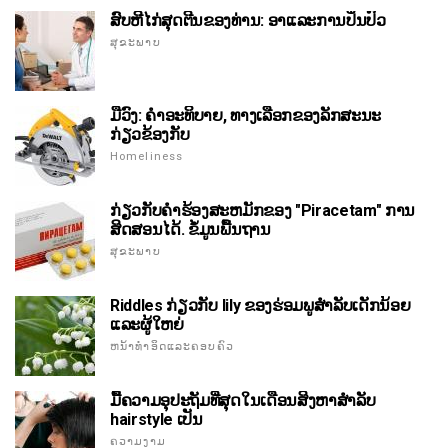
ສົບຫີໄກ່ສຸດຕີນຂອງທ່ານ: ອາແລະການປິ່ນປົວ
ສຸຂະພາບ
ມືວົງ: ຄໍາອະທິບາຍ, ທາງເລືອກຂອງລັກສະນະ
ກ່ຽວຂ້ອງກັບ
Homeliness
ກ່ຽວກັບຄໍາຮ້ອງສະຫມັກຂອງ "Piracetam" ການ
ສິດສອນໄດ້. ຂໍ້ມູນພື້ນຖານ
ສຸຂະພາບ
Riddles ກ່ຽວກັບ lily ຂອງຮ່ອມພູສໍາລັບເດັກນ້ອຍ
ແລະຜູ້ໃຫຍ່
ຫນ້າທໍາອິດແລະຄອບຄົວ
ມື້ຄວາມອຸປະຖັມທີ່ສຸດໃນເດືອນສິງຫາສໍາລັບ
hairstyle ເປັນ
ຄວາມງາມ