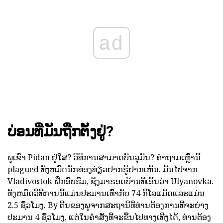
ad
ບ່ອນທີ່ມັນຖືກຕັ້ງຢູ່?
ພູເຂົາ Pidan ຢູ່ໃສ? ວິທີການສາມາດບັນລຸມັນ? ຄໍາຖາມເຫຼົ່ານີ້
plagued ທັງຫມົດນັກທ່ອງທ່ຽວຢາກຮູ້ຢາກເຫັນ. ມັນໄປຈາກ
Vladivostok ຝຶກອົບຮົມ, ຊຶ່ງມາຮອດບ້ານທີ່ເອີ້ນວ່າ Ulyanovka.
ທັງຫມົດວິທີການນີ້ແມ່ນປະມານເທົ່າກັບ 74 ກິໂລແມັດແລະແມ່ນ
2.5 ຊົ່ວໂມງ. By ຕີນຂອງພູຈາກສະຖານີທີ່ທ່ານຕ້ອງການທີ່ຈະຍ່າງ
ປະມານ 4 ຊົ່ວໂມງ, ແຕ່ໃນຄໍາສັ່ງທີ່ຈະຂຶ້ນໄປທາງເທີງໄດ້, ທ່ານຕ້ອງ