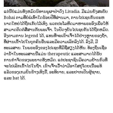
ແຕ່ນີ້ບໍ່ແມ່ນທັງຫມົດນິທານພູຜາປ່າດົງ Livadia. ມີແມ່ນຍັງສະບັບ
Bohai ຕາມທີ່ບໍ່ພໍເທົ່າໃດຮ້ອຍປີທີ່ຜ່ານມາ, ການໄປເຊຍກັນຂະຫ
ນາດໃຫຍ່ໄດ້ຖືກເກັບໄວ້ເທິງ. ພວກປະໂລຫິດມາຫາພຣະອົງເພື່ອໃຫ້
ສາມາດຕິດຕໍ່ສື່ສານກັບພະເຈົ້າ. ໃນປັດຈຸບັນໄປເຊຍກັນໄດ້ຖືກຫມົດ.
ອີງຕາມການ legend ໄດ້, ແທນທີ່ຈະເຂົາເຈົ້າໄດ້ຢ່າງຫຼາຍຂອງຖ້ໍາ,
ທີ່ຜ່ານເຂົ້າໄປໃນບຸກຄົນອື່ນແລະມີຄວາມເລິກລົງໄດ້. ລົງມີ, ມີ
ທະເລສາບ. ໃນພຣະອົງຂອງໄປເຊຍທີ່ມີຊື່ສຽງໄດ້ຫັນ. ທ້ອງຖິ່ນເຊື່ອ
ວ່ານ້ໍາໃນທະເລສາບນີ້ແມ່ນ therapeutic ແລະສາມາດໄດ້ຮັບ
ການກໍາຈັດຂອງພະຍາດທັງຫມົດ. ແຕ່ປະຊາຊົນມີຄວາມຢ້ານກົວທີ່
ຈະໄປເລິກເຂົ້າໄປໃນຖ້ໍາ. ເຂົາເຈົ້າເວົ້າວ່າມີອາໃສຢູ່ໂດຍເນື້ອແທ້
ແລ້ວຂອງເກມບິນຂ້າງເທິງນີ້, ອະທິບາຍ, ແລະຢາກເປັນຜູ້ຊາຍ,
ແລະ bat ໄດ້.