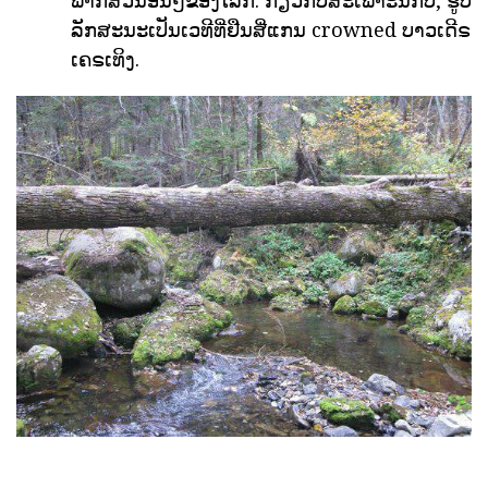
ລັກສະນະເປັນເວທີທີ່ຢືນສີ່ແກນ crowned ບາວເດີຣ
ເຄຣເທິງ.