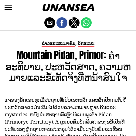
,
ຂ່າວແລະສະມາຄົມ
ລັກສະນະ
Mountain Pidan, Primor: ຄໍາ
ອະທິບາຍ, ປະຫວັດສາດ, ຄວາມຫ
ມາຍແລະຂໍ້ເທັດຈິງທີ່ຫນ້າສົນໃຈ
ແຈຂອງລັດເຊຍທຸກມີສະຖານທີ່ເປັນເອກະລັກແລະຜິດປົກກະຕິ, ທີ່
ປະຫວັດສາດແມ່ນເຕັມໄປດ້ວຍຄວາມຫມາຍຫຼາຍຄົນແລະ
mysteries. ຫນຶ່ງໃນສະຖານທີ່ເຫຼົ່ານີ້ແມ່ນພູເຂົາ Pidan
(Primorye Territory). A ຄຸນນະສົມບັດພິເສດຂອງພູນີ້ເປັນທີ່
ປະທັບຂອງຫຼັກຖານການສະຫລຸບໄດ້ວ່າມີປະຈຸບັນພົນລະເຮືອນ