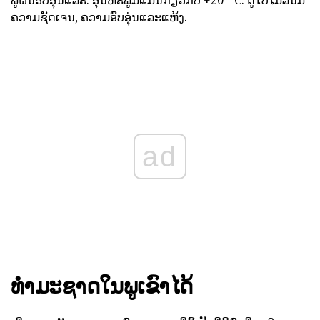
ພູຝົນອົບອຸ່ນແລະ. ອຸນຫະພູມແມ່ນກ່ຽວກັບ +20 ° C. ດູໃບໄມ້ລົ່ນມີ
ຄວາມຊັດເຈນ, ຄວາມອົບອຸ່ນແລະແຫ້ງ.
ad
ທໍາມະຊາດໃນພູເຂົາໄດ້