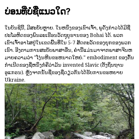
ບ່ອນທີ່ບໍ່ຊື່ແນວໃດ?
ໃນບັນຊີນີ້, ມີສະບັບຫຼາຍ. ໃນຫນຶ່ງຂອງເຂົາເຈົ້າ, ພູດັ່ງກ່າວໄດ້ມີຊື່
ປະໂລຫິດຂອງພົນລະເຮືອນວັດຖຸບູຮານຂອງ Bohai ໄດ້. ພວກ
ເຂົາເຈົ້າອາໄສຢູ່ໃນເຂດພື້ນທີ່ໃນ 5-7 ສັດຕະວັດຂອງຍຸກຂອງພວກ
ເຮົາ. ອີງຕາມການສະບັບພາສາອື່ນ, ຄໍານີ້ແມ່ນມາຈາກພາສາຈີນຫ
ມາຍຄວາມວ່າ "ໂງ່ນຫີນຂະຫນາດໃຫຍ່." embodiment ຂອງຕົ້ນ
ກໍາເນີດຂອງຊື່ຫນຶ່ງກໍ່ຄືວ່າມັນ invented Slavic (ຕັ້ງຖິ່ນຖານ
ອູແກຣນ). ຫຼັງຈາກນັ້ນຊື່ຂອງຊື່ດຽວກັນໄດ້ຮັບການຂະຫຍາຍ
Ukraine.