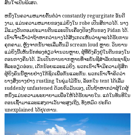
ສົນໃຈເປັນພິເສດ.
ຫນຶ່ງໃນຄວາມຫມາຍຕົ້ນຕໍວ່າ constantly regurgitate ອັນດີ
ງາມ, ແມ່ນຄວາມຫມາຍຂອງແມ່ຍິງໃນ robe ເປັນສີຂາວໄດ້. ນາງ
ມີແມງວັນຕອມປະມານຕີນແລະເປັນເຄື່ອງປ້ອງກັນຂອງ Pidan ໄດ້.
ເຂົາເຈົ້າເວົ້າວ່າຖ້າຫາກວ່ານາງໄດ້ສັງເກດເຫັນວ່າພູຈະໄດ້ຮັບການ
ຄຸກຄາມ, ຫຼັງຈາກນັ້ນຈະເລີ່ມຕົ້ນມີ scream loud ຫຼາຍ. ວິນຍານ
ແມ່ຍິງນີ້ເຫັນນັກທ່ອງທ່ຽວຈໍານວນຫຼາຍ, ຜູ້ທີ່ຍັງຄົງຢູ່ໃນຕີນຂອງໃນ
ຕອນກາງຄືນໄດ້. ມັນເປັນການຍາກຫຼາຍທີ່ຈະບັນຊີສໍາລັບປະຊາຊົນ
ທີ່ລະອຽດອ່ອນ, ເດັກນ້ອຍແລະແມ່ຍິງ. ພວກເຂົາເຈົ້າມີຄວາມຮູ້ສຶກ
ຜູ້ຍິງຄົນນີ້ຫຼາຍຢ່າງໃກ້ຊິດເພື່ອກັນແລະກັນ. ພວກເຂົາເຈົ້າຄິດວ່າ
ບາງສິ່ງບາງຢ່າງ rustling ໃນພຸ່ມໄມ້ນັ້ນ, ລັອກໃນ tent ໄດ້ເລີ່ມ
suddenly unfastened ດ້ວຍຕົວມັນເອງ, ເປັນຖ້າຫາກວ່າຜູ້ໃດຜູ້
ຫນຶ່ງແມ່ນຄວາມພະຍາຍາມເພື່ອໃຫ້ໄດ້ຮັບພາຍໃນ. ແຕ່ໃນທັນທີໃນ
ຕອນເຊົ້າມາແລະແສງຕາເວັນຈະສູງເຖີງ, ທັງຫມົດ ປະກົດ
unexplained ໄດ້ຢຸດການ.