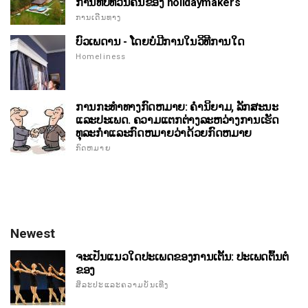
ການທົບທວນຄືນຂອງ holidaymakers
ການເດີນທາງ
ບົວເພດານ - ໂດຍບໍ່ມີການໃນວິທີການໃດ
Homeliness
ການກະທໍາທາງກົດຫມາຍ: ຄໍານິຍາມ, ລັກສະນະ
ແລະປະເພດ. ຄວາມແຕກຕ່າງລະຫວ່າງການເຮັດ
ທຸລະກໍາແລະກົດຫມາຍວ່າດ້ວຍກົດຫມາຍ
ກົດຫມາຍ
Newest
ຈະເປັນແນວໃດປະເພດຂອງການເຕັ້ນ: ປະເພດຕົ້ນຕໍ
ຂອງ
ສິລະປະແລະຄວາມບັນເທີງ