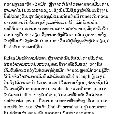
ຄວາມສູງຂອງຖ້ໍາ - 2 ແມັດ. ຫຼັງຈາກທີ່ເຮົາໂດຍຜ່ານການມັນ, ທ່ານ
ສາມາດໄປໃນທະເລສາບຂຽນ, ຊຶ່ງເປັນທີ່ມີຊື່ສຽງສໍາລັບພະລັງງານ
ປິ່ນປົວຂອງຕົນ. ສຸດເທິງຂອງພູມີແມ່ນກ້ອນຫີນທີ່ runes ກັນຄວາມ
ປາຖະຫນາ. ຂຶ້ນໄປທາງເທີງແລະຈັບແກນໄດ້, ເພື່ອຮັບປະກັນ
ປະຕິບັດຕາມຄວາມປາຖະຫນາ. ແຕ່ທ່ານບໍ່ສາມາດຢູ່ເທິງສໍາລັບໃນ
ຕອນກາງຄືນຢ່າງດຽວ. ອີງຕາມຫນັງສືໃບລານວັດຖຸບູຮານ, ຫນຶ່ງ
ໃນຜູ້ທີ່ຈະຍັງຄົງສໍາລັບໃນຕອນກາງຄືນໄດ້ຢູ່ເທິງພູເຂົາຢູ່ຄົນດຽວ, ລໍ
ຖ້າສໍາລັບການເສຍຊີວິດ.
Pidan ມີພະລັງງານພິເສດ. ຫຼັງຈາກທີ່ເພີ່ມຂຶ້ນໄປ, ທ່ານທັນທີຈະ
ຮູ້ສຶກວ່າການສະຫນັບສະຫນູນພະລັງງານທີ່ເຂັ້ມແຂງ, ບາງຄົນ
ເລີ່ມຕົ້ນທີ່ຈະແກວ່ງໃນທິດທາງທັງຫມົດ, ຈໍານວນຫຼາຍມີຄວາມຮູ້ສຶກ
ໄດ້ນ້ໍາຈິດໃຈສາມາດເລີ່ມຕົ້ນສໍາລັບເຫດຜົນກັບ laugh ຫຼື cry ບໍ່.
ມັນຍັງໄດ້ກ່າວວ່າໃນໄລຍະ ascent ໃນການເທິງຂອງປະຊາຊົນໄດ້
ມີຄວາມຮູ້ສຶກການຮຸກຮານ inexplicable ແລະມັກຈະ quarrel
ໃນໄລຍະ trifles. ຢ່າງໃດກໍຕາມ, ໃນເວລາທີ່ຕົກກັບຄືນໄປບ່ອນ,
ປະສົບອາລົມ joyful, ມີຄວາມປາຖະຫນາທີ່ຈະຮ້ອງ, ມີຄວາມມ່ວນ
ແລະເຕັ້ນລໍາ. ພວກເຂົາເຈົ້າເວົ້າວ່າຖ້າຫາກວ່າທ່ານຢູ່ໃນຕອນກາງ
ຄືນຢູ່ດ້ານເທິງ, ຄວາມຝັນຂອງຄວາມຝັນຂອງສາດສະດາ.