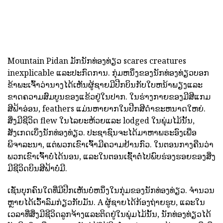
Mountain Pidan ມັກນັກທ່ອງທ່ຽວ scares creatures
inexplicable ແລະປະກົດການ. ກຸ່ມຫນຶ່ງຂອງນັກທ່ອງທ່ຽວບອກ
ຂ້າພະເຈົ້າວ່ານາງໄດ້ເຫັນຜູ້ຊາຍມີປີກບິນກັບໃບຫນ້າພຽງແລະ
ຂາດຄວາມສົມບູນຂອງແຂ້ວຢູ່ໃນປາກ. ໃນຮ່າງກາຍຂອງມີສີແກມ
ສີຟ້າອ່ອນ, feathers ແມ່ນຫາຍາກໃນປີກສີດໍາຂະຫນາດໃຫຍ່.
ສິ່ງມີຊີວິດ flew ໃນໄລຍະຫ້ວຍແລະ lodged ໃນພຸ່ມໄມ້ນັ້ນ,
ສັງເກດເບິ່ງນັກທ່ອງທ່ຽວ. ປະຊາຊົນຈະໄດ້ມາຫາພຣະອົງເພື່ອ
ພິຈາລະນາ, ແຕ່ພວກເຂົາເຈົ້າມີຄວາມຢ້ານກົວ. ໃນຕອນກາງຄືນວ່າ
ພວກເຂົາເຈົ້າບໍ່ໄດ້ນອນ, ແລະໃນຕອນເຊົ້າຕໍ່ໄປພົບຮ່ອງຮອຍຂອງສິ່ງ
ມີຊີວິດບິນສີຟ້າບໍ່ມີ.
ເຊັ່ນບຸກຄົນໃດທີ່ມີປີກເຫັນບໍ່ຫນຶ່ງໃນກຸ່ມຂອງນັກທ່ອງທ່ຽວ. ຈໍານວນ
ຫຼາຍໄດ້ເວົ້າລົມກ່ຽວກັບມັນ. A ຜູ້ຊາຍໄດ້ກ້ອງຖ່າຍຮູບ, ແລະໃນ
ເວລາທີ່ສິ່ງມີຊີວິດລູກຈ້າງແລະຕິດຢູ່ໃນພຸ່ມໄມ້ນັ້ນ, ນັກທ່ອງທ່ຽວໄດ້