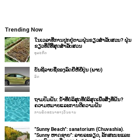
Trending Now
ໃນເວລາທີ່ການປູກຢູ່ຕາມຝຸ່ນຂຽວສໍາລັບສວນ? ຝຸ່ນ
ຂຽວທີ່ດີທີ່ສຸດສໍາລັບສວນ
ທຸລະກິດ
ບັນຊີລາຍຊື່ຂອງລົດຍີ່ຫໍ້ຍີ່ປຸ່ນ (ພາບ)
ລົດ
ຖາມປື້ມຝັນ: ນ້ໍາທີ່ບໍລິສຸດທີ່ບໍລິສຸດເພື່ອສິ່ງທີ່ຝັນ?
ຄວາມຫມາຍແລະການຕີຄວາມຝັນ
ການພັດທະນາທາງວິນຍານ
"Sunny Beach": sanatorium (Chuvashia).
"Sunny ຫາດຊາຍ": ລາຍລະອຽດ, ລັກສະນະແລະ