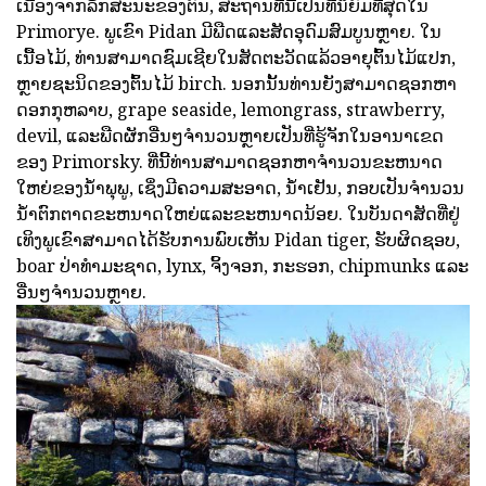
ເນື່ອງຈາກລັກສະນະຂອງຕົນ, ສະຖານທີ່ນີ້ເປັນທີ່ນິຍົມທີ່ສຸດໃນ
Primorye. ພູເຂົາ Pidan ມີພືດແລະສັດອຸດົມສົມບູນຫຼາຍ. ໃນ
ເນື້ອໄມ້, ທ່ານສາມາດຊົມເຊີຍໃນສັດຕະວັດແລ້ວອາຍຸຕົ້ນໄມ້ແປກ,
ຫຼາຍຊະນິດຂອງຕົ້ນໄມ້ birch. ນອກນັ້ນທ່ານຍັງສາມາດຊອກຫາ
ດອກກຸຫລາບ, grape seaside, lemongrass, strawberry,
devil, ແລະພືດຜັກອື່ນໆຈໍານວນຫຼາຍເປັນທີ່ຮູ້ຈັກໃນອານາເຂດ
ຂອງ Primorsky. ທີ່ນີ້ທ່ານສາມາດຊອກຫາຈໍານວນຂະຫນາດ
ໃຫຍ່ຂອງນ້ໍາພຸພູ, ເຊິ່ງມີຄວາມສະອາດ, ນ້ໍາເຢັນ, ກອບເປັນຈໍານວນ
ນ້ໍາຕົກຕາດຂະຫນາດໃຫຍ່ແລະຂະຫນາດນ້ອຍ. ໃນບັນດາສັດທີ່ຢູ່
ເທິງພູເຂົາສາມາດໄດ້ຮັບການພົບເຫັນ Pidan tiger, ຮັບຜິດຊອບ,
boar ປ່າທໍາມະຊາດ, lynx, ຈິ້ງຈອກ, ກະຮອກ, chipmunks ແລະ
ອື່ນໆຈໍານວນຫຼາຍ.