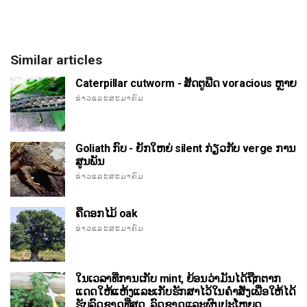
Similar articles
Caterpillar cutworm - ສັດຕູພືດ voracious ຫຼາຍ
ຂ່າວແລະສະມາຄົມ
Goliath ກົບ - ຍັກໃຫຍ່ silent ກ່ຽວກັບ verge ການ
ສູນພັນ
ຂ່າວແລະສະມາຄົມ
ຄືດອກໄມ້ oak
ຂ່າວແລະສະມາຄົມ
ໃນເວລາທີ່ການເກັບ mint, ຍ້ອນວ່າມັນໄດ້ຖືກຕາກ
ແດດໃຫ້ແຫ້ງແລະເກັບຮັກສາໄວ້ໃນຄໍາສັ່ງເພື່ອໃຫ້ໄດ້
ຮັບລົດຊາດທີ່ສຸດ, ລົດຊາດແລະຜົນປະໂຫຍດ