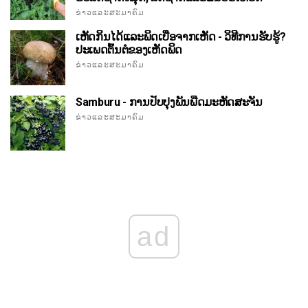
ຂ່າວແລະສະມາຄົມ
ເຫັດກິນໄດ້ແລະພິດເບື່ອຈາກເຫັດ - ວິທີການຮັບຮູ້?
ປະເພດຕົ້ນຕໍຂອງເຫັດພິດ
ຂ່າວແລະສະມາຄົມ
Samburu - ການປັບປຸງພັນພືດມະຫັດສະຈັນ
ຂ່າວແລະສະມາຄົມ
ad