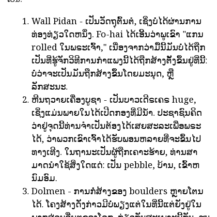
Wall Pidan - ເປັນວັດຖຸຕົ້ນຕໍ, ເຊິ່ງບໍ່ໄດ້ຜ່ານການ
ທ່ອງທ່ຽວໃດຫນຶ່ງ. Fo-hai ໄດ້ເອີ້ນວ່າພູເຂົາ "ແກນ
rolled ໃນພຣະເຈົ້າ," ເນື່ອງຈາກວ່າມື້ນີ້ມັນບໍ່ໄດ້ຖືກ
ເປັນທີ່ຮູ້ຈັກວິທີການກໍາແພງນີ້ໄດ້ຖືກສ້າງຕັ້ງຂຶ້ນຢູ່ທີ່ນີ້:
ບໍ່ວ່າຈະເປັນມັນຖືກສ້າງຂຶ້ນໂດຍມະນຸດ, ຫຼື
ລັກສະນະ.
ຫີນຖວາຍເຄື່ອງບູຊາ - ເປັນບາວເດີຣເຄຣ huge,
ເຊິ່ງແມ່ນພາຍໃນໄດ້ເປີດກອງທີ່ມີນ້ໍາ. ປະຊາຊົນຄິດ
ວ່າຢູ່ຈຸດນີ້ທ່ານຈໍາເປັນຕ້ອງໄດ້ເສຍສະລະເພື່ອພຣະ
ໄດ້, ວ່າພວກເຂົາເຈົ້າໄດ້ຮັບພອນຫລາຍທີ່ຈະຂຶ້ນໄປ
ທາງເທີງ. ໃນຖານະເປັນຜູ້ຖືກເຄາະຮ້າຍ, ທ່ານສາ
ມາດນໍາໃຊ້ສິ່ງໃດແດ່: ເປັນ pebble, ບ້ານ, ເຂົ້າຫ
ນົມອົມ.
Dolmen - ການກໍ່ສ້າງຂອງ boulders ຫຼາຍໂຕນ
ໄດ້. ໂຄງສ້າງດັ່ງກ່າວມີບໍ່ພຽງແຕ່ໃນທີ່ນີ້ແຕ່ຍັງຢູ່ໃນ
ພາກສ່ວນອື່ນໆຂອງໂລກ. ກ່ຽວກັບສະເພາະນີ້ກັບ, ຮູບ