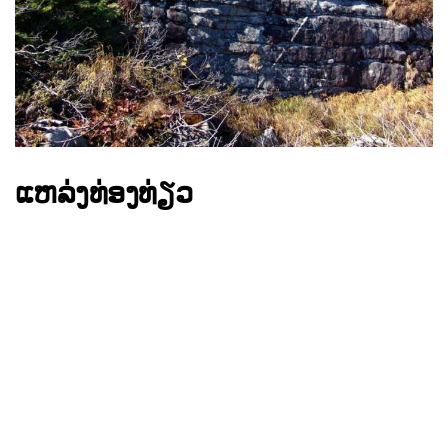
ແຫລ່ງທ່ອງທ່ຽວ