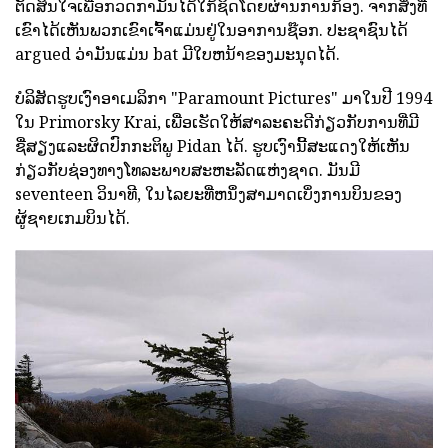
ຕັດສິນໃຈເພື່ອກວດກາມັນໄດ້ໃກ້ຊິດໂດຍຜ່ານການກ້ອງ. ຈາກສິ່ງທີ່
ເຂົາໄດ້ເຫັນພວກເຂົາເຈົ້າແມ່ນຢູ່ໃນອາການຊ໊ອກ. ປະຊາຊົນໄດ້
argued ວ່າມັນແມ່ນ bat ມີໃບຫນ້າຂອງມະນຸດໄດ້.
ບໍລິສັດຮູບເງົາອາເມລິກາ "Paramount Pictures" ມາໃນປີ 1994
ໃນ Primorsky Krai, ເພື່ອເຮັດໃຫ້ສາລະຄະດີກ່ຽວກັບການທີ່ມີ
ຊື່ສຽງແລະຜິດປົກກະຕິພູ Pidan ໄດ້. ຮູບເງົານີ້ສະແດງໃຫ້ເຫັນ
ກ່ຽວກັບຊ່ອງທາງໂທລະພາບສະຫະລັດແຫ່ງຊາດ. ມັນມີ
seventeen ວິນາທີ, ໃນໄລຍະທີ່ຫນຶ່ງສາມາດເບິ່ງການບິນຂອງ
ຜູ້ຊາຍເກມບິນໄດ້.