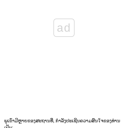
ad
ພູເຂົາມີຫຼາຍຂອງສະຖານທີ່, ກໍາລັງປະເຊີນຄວາມສົນໃຈຂອງທ່ານ
ເປັນ: