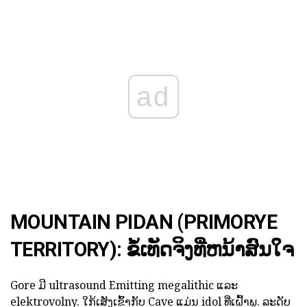
ad
MOUNTAIN PIDAN (PRIMORYE
TERRITORY): ຂໍ້ເທັດຈິງທີ່ຫນ້າສົນໃຈ
Gore ມີ ultrasound Emitting megalithic ແລະ
elektrovolny. ໃກ້ເສັງເຂົ້າກັບ Cave ແມ່ນ idol ທີ່ເຝົ້າພູ. ລະດັບ