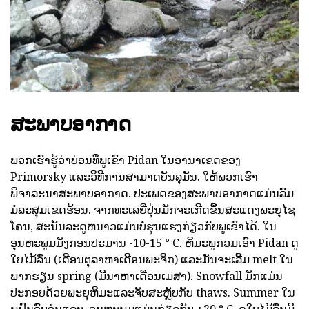
ສະພາບອາກາດ
ພວກເຮົາຮູ້ວ່າບ່ອນທີ່ພູເຂົາ Pidan ໃນອານາເຂດຂອງ
Primorsky ແລະວິທີການສາມາດບັນລຸມັນ. ໃຫ້ພວກເຮົາ
ພິຈາລະນາສະພາບອາກາດ. ປະເພດຂອງສະພາບອາກາດແມ່ນລົມ
ມໍລະສຸມເຂດຮ້ອນ. ຈາກທະເລຍີ່ປຸ່ນມັກຈະເກີດຂຶ້ນສະແດງພະຍຸໄຊ
ໂຄນ, ສະນັ້ນລະດູຫນາວແມ່ນບໍ່ຮຸນແຮງກ່ຽວກັບພູເຂົາໄດ້. ໃນ
ອຸນຫະພູມມັງກອນປະມານ -10-15 ° C. ຫິມະພູກວມເອົາ Pidan ດູ
ໃບໄມ້ລົ່ນ (ເດືອນຕຸລາຫາເດືອນພະຈິກ) ແລະມັນຈະເລີ້ມ melt ໃນ
ພາກຮຽນ spring (ມີນາຫາເດືອນເມສາ). Snowfall ມັກແມ່ນ
ປະກອບດ້ວຍພະຍຸຫິມະແລະຈັບສະຫຼັບກັບ thaws. Summer ໃນ