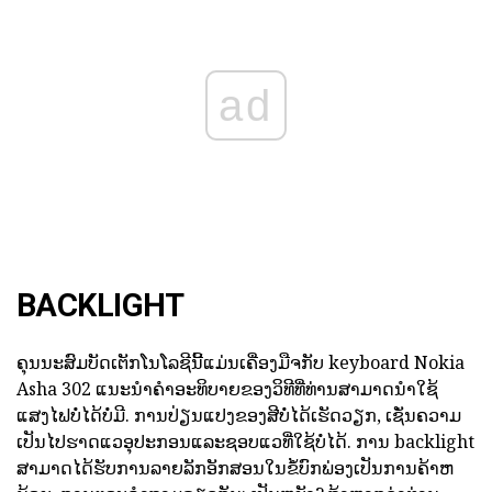
ad
BACKLIGHT
ຄຸນນະສົມບັດເຕັກໂນໂລຊີນີ້ແມ່ນເຄື່ອງມືຈກັບ keyboard Nokia
Asha 302 ແນະນໍາຄໍາອະທິບາຍຂອງວິທີທີ່ທ່ານສາມາດນໍາໃຊ້
ແສງໄຟບໍ່ໄດ້ບໍ່ມີ. ການປ່ຽນແປງຂອງສີບໍ່ໄດ້ເຮັດວຽກ, ເຊັ່ນຄວາມ
ເປັນໄປຮາດແວອຸປະກອນແລະຊອບແວທີ່ໃຊ້ບໍ່ໄດ້. ການ backlight
ສາມາດໄດ້ຮັບການລາຍລັກອັກສອນໃນຂໍ້ບົກພ່ອງເປັນການຄ້າຫ