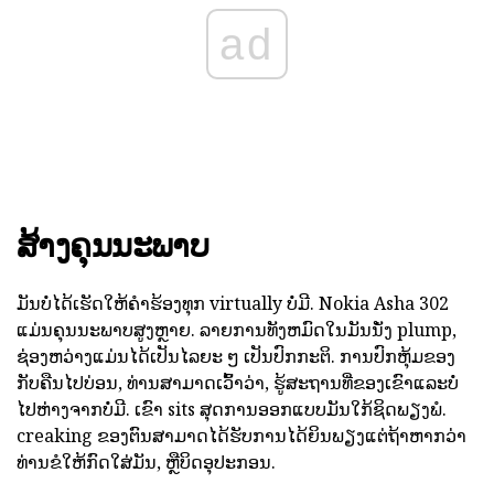
ad
ສ້າງຄຸນນະພາບ
ມັນບໍ່ໄດ້ເຮັດໃຫ້ຄໍາຮ້ອງທຸກ virtually ບໍ່ມີ. Nokia Asha 302
ແມ່ນຄຸນນະພາບສູງຫຼາຍ. ລາຍການທັງຫມົດໃນມັນນັ່ງ plump,
ຊ່ອງຫວ່າງແມ່ນໄດ້ເປັນໄລຍະ ໆ ເປັນປົກກະຕິ. ການປົກຫຸ້ມຂອງ
ກັບຄືນໄປບ່ອນ, ທ່ານສາມາດເວົ້າວ່າ, ຮູ້ສະຖານທີ່ຂອງເຂົາແລະບໍ່
ໄປຫ່າງຈາກບໍ່ມີ. ເຂົາ sits ສຸດການອອກແບບມັນໃກ້ຊິດພຽງພໍ.
creaking ຂອງຕົນສາມາດໄດ້ຮັບການໄດ້ຍິນພຽງແຕ່ຖ້າຫາກວ່າ
ທ່ານຂໍໃຫ້ກົດໃສ່ມັນ, ຫຼືບິດອຸປະກອນ.