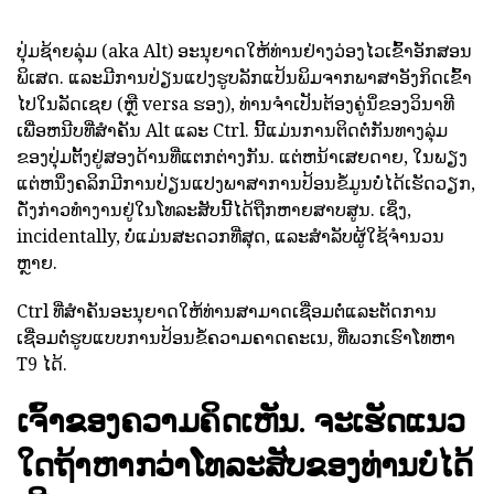
ປຸ່ມຊ້າຍລຸ່ມ (aka Alt) ອະນຸຍາດໃຫ້ທ່ານຢ່າງວ່ອງໄວເຂົ້າອັກສອນ
ພິເສດ. ແລະມີການປ່ຽນແປງຮູບລັກແປ້ນພິມຈາກພາສາອັງກິດເຂົ້າ
ໄປໃນລັດເຊຍ (ຫຼື versa ຮອງ), ທ່ານຈໍາເປັນຕ້ອງຄູ່ນ່ຶຂອງວິນາທີ
ເພື່ອຫນີບທີ່ສໍາຄັນ Alt ແລະ Ctrl. ນີ້ແມ່ນການຕິດຕໍ່ກັນທາງລຸ່ມ
ຂອງປຸ່ມຕັ້ງຢູ່ສອງດ້ານທີ່ແຕກຕ່າງກັນ. ແຕ່ຫນ້າເສຍດາຍ, ໃນພຽງ
ແຕ່ຫນຶ່ງຄລິກມີການປ່ຽນແປງພາສາການປ້ອນຂໍ້ມູນບໍ່ໄດ້ເຮັດວຽກ,
ດັ່ງກ່າວທໍາງານຢູ່ໃນໂທລະສັບນີ້ໄດ້ຖືກຫາຍສາບສູນ. ເຊິ່ງ,
incidentally, ບໍ່ແມ່ນສະດວກທີ່ສຸດ, ແລະສໍາລັບຜູ້ໃຊ້ຈໍານວນ
ຫຼາຍ.
Ctrl ທີ່ສໍາຄັນອະນຸຍາດໃຫ້ທ່ານສາມາດເຊື່ອມຕໍ່ແລະຕັດການ
ເຊື່ອມຕໍ່ຮູບແບບການປ້ອນຂໍ້ຄວາມຄາດຄະເນ, ທີ່ພວກເຮົາໂທຫາ
T9 ໄດ້.
ເຈົ້າຂອງຄວາມຄິດເຫັນ. ຈະເຮັດແນວ
ໃດຖ້າຫາກວ່າໂທລະສັບຂອງທ່ານບໍ່ໄດ້