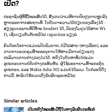
ເປີດ?
ປະຊາຊົນຜູ້ທີ່ຊື້ໂທລະສັບໄດ້, ສັງເກດວ່າເວທີການປັບປຸງການຫຼຸດລົງ
ຫຼາຍອອກຈາກສະຖານທີ່. ໃນບັນດາຄວາມໄດ້ປຽບຂອງເຄື່ອງໄດ້ -
ສຽງຄຸນນະພາບທີ່ດີທີ່ຈະ headset ໄດ້, ມີຂອງໂມດູນໄຮ້ສາຍ Wi-
Fi, ເຊັ່ນດຽວກັນກັບຫມໍ້ໄຟ capacious ພຽງພໍ.
ຄົນດ້ອຍໂອກາດແມ່ນແປ້ນພິມຍາກ, ບໍ່ມີໄຟສາຍ (ທາງເລືອກ), ແລະ
ຂາດການຄວບຄຸມທີ່ຈະອະນຸຍາດໃຫ້ທ່ານມີການປ່ຽນແປງ
ປະລິມານການຢ່າງວ່ອງໄວໄດ້. ຫນຶ່ງໃນບັນຫາທົ່ວໄປແມ່ນ
ອຸປະກອນການບໍ່ຕິດຢ່າງກະທັນຫັນ. ຜູ້ໃຊ້ພະຍາຍາມທີ່ຈະກະຕຸ້ນ
ອຸປະກອນ, ແລະ Nokia Asha 302 ແມ່ນບໍ່ໄດ້ລວມ. ໃນກໍລະນີດັ່ງ
ກ່າວນີ້, ທໍາອິດໃຫ້ກວດເບິ່ງຮັບຜິດຊອບຫມໍ້ໄຟ.
Similar articles
ເປັນຫຍັງໂທລະສັບມືຖືໃນທາງລົບຜົນກະທົບຕໍ່