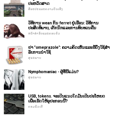
ປະຫວັດສາດ
ສິລະປະແລະຄວາມບັນເທີງ
ວິທີການ wean ກິນ ferret ຢູ່ເຮືອນ: ວິທີການ
ປະສິດທິພາບ, ເຕັກນິກແລະການທົບທວນຄືນ
ຫນ້າທໍາອິດແລະຄອບຄົວ
ຢາ "omeprazole": ຄວາມຄິດເຫັນແລະຂໍ້ບົ່ງໃຊ້ສໍາ
ລັບການນໍາໃຊ້
ສຸຂະພາບ
Nymphomaniac - ຜູ້ທີ່ນີ້ແມ່ນ?
ສຸຂະພາບ
USB, tokens. ຈະເປັນແນວໃດມັນເປັນປະໂຫຍດ
ເພື່ອເຮັດໃຫ້ອຸປະກອນນີ້?
ຄອມພິວເຕີ