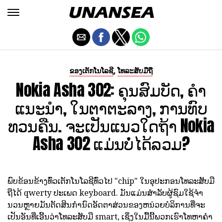
,
ຂອງເຕັກໂນໂລຊີ
ໂທລະສັບມືຖື
Nokia Asha 302: ຄຸນສົມບັດ, ຄໍາ
ແນະນໍາ, ໃນຕາຕະລາງ, ການທົບ
ທວນຄືນ. ຈະເປັນແນວໃດຖ້າ Nokia
Asha 302 ແມ່ນບໍ່ໄດ້ລວມ?
ພົບຂ້ອນຂ້າງທົ່ວເຕັກໂນໂລຊີທົ່ວໄປ "chip" ໃນອຸປະກອນໂທລະສັບມື
ຖືໄດ້ qwerty ປະເພດ keyboard. ມັນແມ່ນສໍາລັບຜູ້ຊົມໃຊ້ຈໍາ
ນວນຫຼາຍມັນຕັດສິນກໍານົດອັດຕາສ່ວນຂອງຫນ່ວຍບໍລິການທີ່ຈະ
ເປັນອັນທີ່ເອີ້ນວ່າໂທລະສັບມື smart, ເຊິ່ງໃນມື້ນີ້ພວກເຮົາໂທຫາຄໍາ