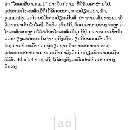
ວ່າ "ໂທລະສັບ smart." ຢ່າງໃດກໍຕາມ, ທີ່ໃຊ້ເວລາຜ່ານໄປ,
ອຸປະກອນໂທລະສັບມືຖືໄດ້ພັດທະນາ, ການປ່ຽນແປງ, ຊ້າ,
painfully, ແຕ່ໂດຍບໍ່ມີການປ່ຽນເປັນສີ, ຍ່າງຕາມເສັ້ນທາງຂອງວິ
ວັດທະນາເຕັກໂນໂລຊີ. ໃນປັດຈຸບັນໄດ້, ຈັບເວລາອາຍຸຂອງຕະຫຼາດ
ໂທລະສັບສະຫຼາດໄດ້ບໍ່ປ່ອຍໂທລະສັບມືຊຸກຍູ້ປຸ່ມ. sensors ເທົ່ານັ້ນ
ແລະພຽງແຕ່ບໍ່ຍອມໃຜງ່າຍໆດັ່ງເຊັ່ນດຽວກັບພວກເຂົາເຈົ້າ
ຕ້ອງການທີ່ຈະເວົ້າຢອກຜູ້ຊ່ຽວຊານໃນພາກສະຫນາມຂອງ
ອຸປະກອນສະຫມາດ. ພວກເຮົາກໍາລັງລົມກັນກ່ຽວກັບຊາວຍຸເຊັ່ນ:
ບໍລິສັດ BlackBerry, ເຊິ່ງໄດ້ສ້າງຕັ້ງລະບົບປະຕິບັດການຂອງ
ຕົນເອງ.
ad