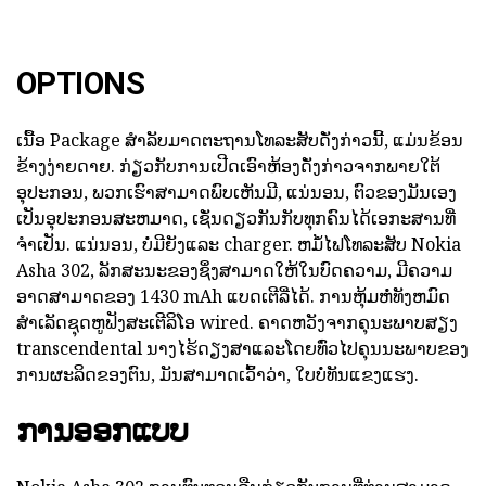
OPTIONS
ເນື້ອ Package ສໍາລັບມາດຕະຖານໂທລະສັບດັ່ງກ່າວນີ້, ແມ່ນຂ້ອນ
ຂ້າງງ່າຍດາຍ. ກ່ຽວກັບການເປີດເອົາຫ້ອງດັ່ງກ່າວຈາກພາຍໃຕ້
ອຸປະກອນ, ພວກເຮົາສາມາດພົບເຫັນມີ, ແນ່ນອນ, ຕົວຂອງມັນເອງ
ເປັນອຸປະກອນສະຫມາດ, ເຊັ່ນດຽວກັນກັບທຸກຄົນໄດ້ເອກະສານທີ່
ຈໍາເປັນ. ແນ່ນອນ, ບໍ່ມີຍັງແລະ charger. ຫມໍ້ໄຟໂທລະສັບ Nokia
Asha 302, ລັກສະນະຂອງຊຶ່ງສາມາດໃຫ້ໃນບົດຄວາມ, ມີຄວາມ
ອາດສາມາດຂອງ 1430 mAh ແບດເຕີລີ່ໄດ້. ການຫຸ້ມຫໍ່ທັງຫມົດ
ສໍາເລັດຊຸດຫູຟັງສະເຕີລິໂອ wired. ຄາດຫວັງຈາກຄຸນະພາບສຽງ
transcendental ນາງໄຮ້ດຽງສາແລະໂດຍທົ່ວໄປຄຸນນະພາບຂອງ
ການຜະລິດຂອງຕົນ, ມັນສາມາດເວົ້າວ່າ, ໃບບໍ່ທັນແຂງແຮງ.
ການອອກແບບ