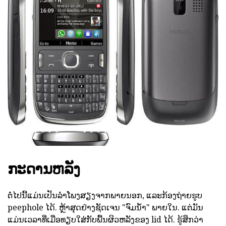
ກະດານຫລັງ
ຕໍ່ໄປນີ້ແມ່ນເປັນລໍາໂພງສຽງຈາກພາຍນອກ, ແລະກ້ອງຖ່າຍຮູບ
peephole ໄດ້. ຫຼ້າສຸດຢ່າງຊັດເຈນ "ຈົມນ້ໍາ" ພາຍໃນ. ແຕ່ມັນ
ແມ່ນເວລາທີ່ເມື່ອທຽບໃສ່ກັບພື້ນຜິວຫລັງຂອງ lid ໄດ້. ຮູ້ສຶກວ່າ