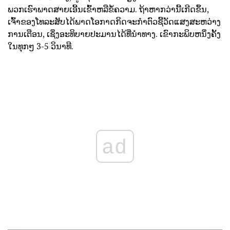
ພວກເຮົາພາດສາຍເອີ້ນເຂົ້າຫລືຂໍ້ຄວາມ. ຖ້າຫາກວ່ານີ້ເກີດຂຶ້ນ,
ເຈົ້າຂອງໂທລະສັບໄດ້ພາດໂອກາດກິດຈະກໍາຕົວຊີ້ວັດແສງສະຫວ່າງ
ການເຕືອນ, ເຊິ່ງອະທິບາຍປະມານໄດ້ທີ່ນໍາທາງ. ເຂົາກະພິບຫນຶ່ງຄັ້ງ
ໃນທຸກໆ 3-5 ວິນາທີ.
ad