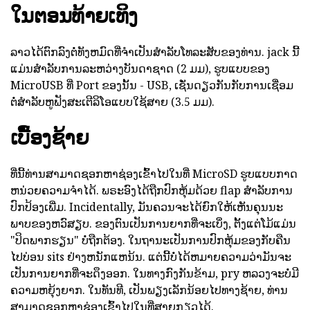
ໃນຕອນທ້າຍເທິງ
ລາວໄດ້ຕົກລົງຕໍ່ທັງຫມົດທີ່ຈໍາເປັນສໍາລັບໂທລະສັບຂອງທ່ານ. jack ນີ້
ແມ່ນສໍາລັບການລະຫວ່າງບັນດາຊາດ (2 ມມ), ຮູບແບບຂອງ
MicroUSB ທີ່ Port ຂອງນັ້ນ - USB, ເຊັ່ນດຽວກັນກັບການເຊື່ອມ
ຕໍ່ສໍາລັບຫູຟັງສະເຕີລິໂອແບບໃຊ້ສາຍ (3.5 ມມ).
ເບື້ອງຊ້າຍ
ທີ່ນີ້ທ່ານສາມາດຊອກຫາຊ່ອງເຂົ້າໄປໃນທີ່ MicroSD ຮູບແບບກາດ
ຫນ່ວຍຄວາມຈໍາໄດ້. ພຣະອົງໄດ້ຖືກປົກຫຸ້ມດ້ວຍ flap ສໍາລັບການ
ປົກປ້ອງເພີ່ມ. Incidentally, ມັນຄວນຈະໄດ້ຍົກໃຫ້ເຫັນຄຸນນະ
ພາບຂອງຫວົສຽບ. ຂອງຕົນເປັນການຍາກທີ່ຈະເບິ່ງ, ຕັ້ງແຕ່ໂມ້ແມ່ນ
"ປິດພາກຮຽນ" ບໍ່ຖືກຕ້ອງ. ໃນຖານະເປັນການປົກຫຸ້ມຂອງກັບຄືນ
ໄປບ່ອນ sits ຢ່າງຫນັກແຫນ້ນ. ແຕ່ນີ້ບໍ່ໄດ້ຫມາຍຄວາມວ່າມັນຈະ
ເປັນການຍາກທີ່ຈະດຶງອອກ. ໃນທາງກົງກັນຂ້າມ, pry ຫລວງຈະບໍ່ມີ
ຄວາມຫຍຸ້ງຍາກ. ໃນທັນທີ, ເປັນພຽງເລັກນ້ອຍໄປທາງຊ້າຍ, ທ່ານ
ສາມາດຊອກຫາຊ່ອງເຂົ້າໄປໃນທີ່ສາຍກຽວໄດ້.