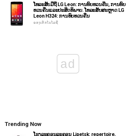
ໂທລະສັບມືຖື LG Leon: ການທົບທວນຄືນ, ການທົບ
ທວນຄືນແລະປະສິດທິພາບ. ໂທລະສັບສະຫຼາດ LG
Leon H324: ການທົບທວນຄືນ
ຂອງເຕັກໂນໂລຊີ
ad
Trending Now
ໂຮງລະຄອນລະຄອນ Lipetsk: repertoire,