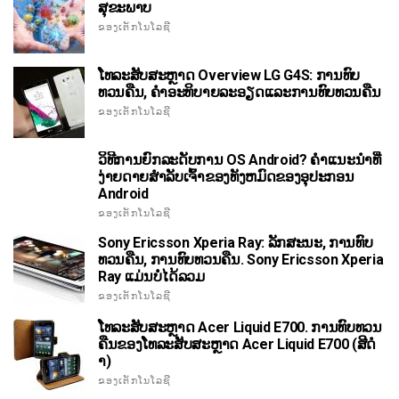
ສຸຂະພາບ
ຂອງເຕັກໂນໂລຊີ
ໂທລະສັບສະຫຼາດ Overview LG G4S: ການທົບ
ທວນຄືນ, ຄໍາອະທິບາຍລະອຽດແລະການທົບທວນຄືນ
ຂອງເຕັກໂນໂລຊີ
ວິທີການຍົກລະດັບການ OS Android? ຄໍາແນະນໍາທີ່
ງ່າຍດາຍສໍາລັບເຈົ້າຂອງທັງຫມົດຂອງອຸປະກອນ
Android
ຂອງເຕັກໂນໂລຊີ
Sony Ericsson Xperia Ray: ລັກສະນະ, ການທົບ
ທວນຄືນ, ການທົບທວນຄືນ. Sony Ericsson Xperia
Ray ແມ່ນບໍ່ໄດ້ລວມ
ຂອງເຕັກໂນໂລຊີ
ໂທລະສັບສະຫຼາດ Acer Liquid E700. ການທົບທວນ
ຄືນຂອງໂທລະສັບສະຫຼາດ Acer Liquid E700 (ສີດໍ
າ)
ຂອງເຕັກໂນໂລຊີ