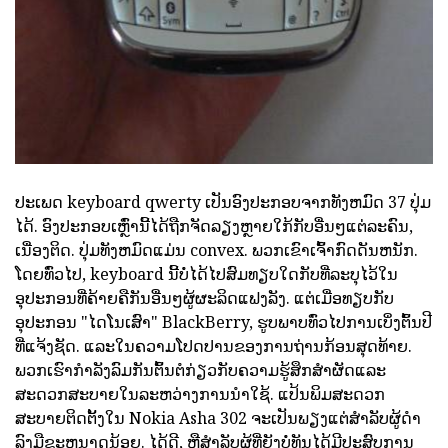
ປະເພດ keyboard qwerty ເປັນອົງປະກອບຈາກທັງຫມົດ 37 ປຸ່ມ
ໄດ້. ອົງປະກອບເຫຼົ່ານີ້ໄດ້ຖືກຈັດລຽງຫຼາຍໃກ້ກັບອື່ນໆແຕ່ລະຄົນ,
ເນື່ອງຕິດ. ປຸ່ມທັງຫມົດແມ່ນ convex. ພວກເຂົາເຈົ້າກົດດັນຫນັກ.
ໂດຍທົ່ວໄປ, keyboard ນີ້ບໍ່ໄດ້ໄປສົມທຽບໃດກັບທີ່ລະບຸໄວ້ໃນ
ອຸປະກອນທີ່ຄ້າຍຄືກັນອື່ນໆຜູ້ຜະລິດແຟງລັງ. ແຕ່ເມື່ອທຽບກັບ
ອຸປະກອນ "ໄດໂນເສົາ" BlackBerry, ຮູບພາບທົ່ວໄປການເບິ່ງຕົ້ນປີ
ທີ່ແຈ້ງຊັດ. ແລະໃນຄວາມໂປດປານຂອງການຖ່ານກ້ອນສຸດທ້າຍ.
ພວກເຮົາກໍາລັງລົມກັນຕົ້ນຕໍກ່ຽວກັບຄວາມຮູ້ສຶກສໍາຜັດແລະ
ສະດວກສະບາຍໃນລະຫວ່າງການນໍາໃຊ້. ແປ້ນພິມສະດວກ
ສະບາຍຕິດຕັ້ງໃນ Nokia Asha 302 ຈະເປັນພຽງແຕ່ສໍາລັບຜູ້ດໍາ
ລົງມືຂະຫນາດນ້ອຍ. ໄດ້ດີ, ຫຼືສໍາລັບຜູ້ທີ່ຍັງບໍ່ທັນໄດ້ມີປະສົບການ