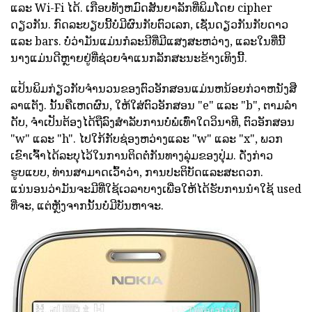
ແລະ Wi-Fi ໄດ້. ເກືອບທັງຫມົດສັນຍາລັກທີ່ພິມໂດຍ cipher
ດຽວກັນ. ກົດລະບຽບນີ້ບໍ່ມີຜົນກັບຕົວເລກ, ເຊັ່ນດຽວກັນກັບດາວ
ແລະ bars. ບໍ່ວ່າມັນແມ່ນກໍລະນີທີ່ມີແສງສະຫວ່າງ, ແລະໃນທີ່ນີ້
ນາງແມ່ນດີຫຼາຍຢູ່ທີ່ຊ່ວຍຈໍາແນກລັກສະນະຂ້າງເທິງນີ້.
ແປ້ນພິມກ່ຽວກັບຈໍານວນຂອງຕົວອັກສອນແມ່ນຫນ້ອຍກ່ວາຫນັງສື
ລາແຕັງ. ນັ້ນຄືເຫດຜົນ, ໃຫ້ໃສ່ຕົວອັກສອນ "e" ແລະ "b", ຕາມລໍາ
ດັບ, ຈໍາເປັນຕ້ອງໄດ້ຖືລົງສໍາລັບການບໍ່ພໍເທົ່າໃດວິນາທີ, ຕົວອັກສອນ
"w" ແລະ "h". ໄປໃກ້ກັບຊ່ອງຫວ່າງແລະ "w" ແລະ "x", ພວກ
ເຂົາເຈົ້າໄດ້ລະບຸໄວ້ໃນການຕິດຕໍ່ກັນທາງລຸ່ມຂອງປຸ່ມ. ດັ່ງກ່າວ
ຮູບແບບ, ທ່ານສາມາດເວົ້າວ່າ, ການປະຕິບັດແລະສະດວກ.
ແນ່ນອນວ່າມັນຈະມີທີ່ໃຊ້ເວລາບາງເພື່ອໃຫ້ໄດ້ຮັບການນໍາໃຊ້ used
ທີ່ຈະ, ແຕ່ຫຼັງຈາກນັ້ນບໍ່ມີບັນຫາຈະ.