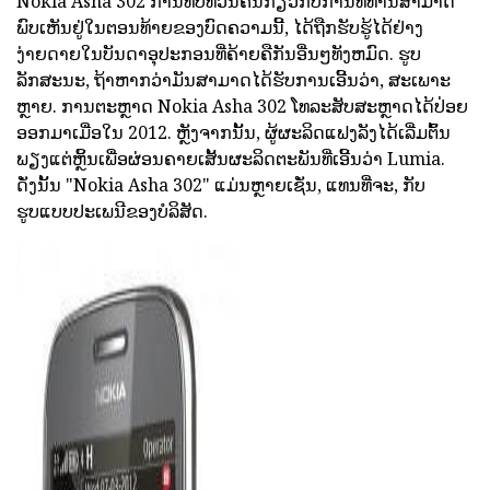
Nokia Asha 302 ການທົບທວນຄືນກ່ຽວກັບການທີ່ທ່ານສາມາດ
ພົບເຫັນຢູ່ໃນຕອນທ້າຍຂອງບົດຄວາມນີ້, ໄດ້ຖືກຮັບຮູ້ໄດ້ຢ່າງ
ງ່າຍດາຍໃນບັນດາອຸປະກອນທີ່ຄ້າຍຄືກັນອື່ນໆທັງຫມົດ. ຮູບ
ລັກສະນະ, ຖ້າຫາກວ່າມັນສາມາດໄດ້ຮັບການເອີ້ນວ່າ, ສະເພາະ
ຫຼາຍ. ການຕະຫຼາດ Nokia Asha 302 ໂທລະສັບສະຫຼາດໄດ້ປ່ອຍ
ອອກມາເມື່ອໃນ 2012. ຫຼັງຈາກນັ້ນ, ຜູ້ຜະລິດແຟງລັງໄດ້ເລີ່ມຕົ້ນ
ພຽງແຕ່ຫຼິ້ນເພື່ອຜ່ອນຄາຍເສັ້ນຜະລິດຕະພັນທີ່ເອີ້ນວ່າ Lumia.
ດັ່ງນັ້ນ "Nokia Asha 302" ແມ່ນຫຼາຍເຊັ່ນ, ແທນທີ່ຈະ, ກັບ
ຮູບແບບປະເພນີຂອງບໍລິສັດ.