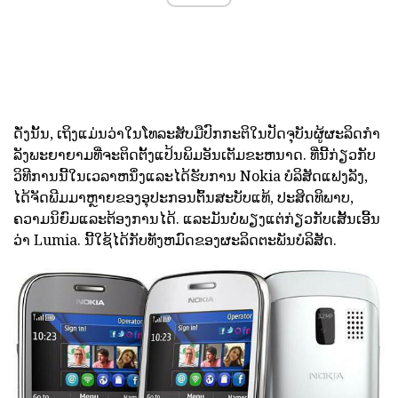
ດັ່ງນັ້ນ, ເຖິງແມ່ນວ່າໃນໂທລະສັບມືປົກກະຕິໃນປັດຈຸບັນຜູ້ຜະລິດກໍາ
ລັງພະຍາຍາມທີ່ຈະຕິດຕັ້ງແປ້ນພິມອັນເຕັມຂະຫນາດ. ທີ່ນີ້ກ່ຽວກັບ
ວິທີການນີ້ໃນເວລາຫນຶ່ງແລະໄດ້ຮັບການ Nokia ບໍລິສັດແຟງລັງ,
ໄດ້ຈັດພີມມາຫຼາຍຂອງອຸປະກອນຕົ້ນສະບັບແທ້, ປະສິດທິພາບ,
ຄວາມນິຍົມແລະຕ້ອງການໄດ້. ແລະມັນບໍ່ພຽງແຕ່ກ່ຽວກັບເສັ້ນເອີ້ນ
ວ່າ Lumia. ນີ້ໃຊ້ໄດ້ກັບທັງຫມົດຂອງຜະລິດຕະພັນບໍລິສັດ.