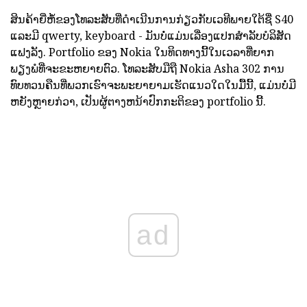
ສິນຄ້າຍີ່ຫໍ້ຂອງໂທລະສັບທີ່ດໍາເນີນການກ່ຽວກັບເວທີພາຍໃຕ້ຊື່ S40
ແລະມີ qwerty, keyboard - ມັນບໍ່ແມ່ນເລື່ອງແປກສໍາລັບບໍລິສັດ
ແຟງລັງ. Portfolio ຂອງ Nokia ໃນທິດທາງນີ້ໃນເວລາທີ່ຍາກ
ພຽງພໍທີ່ຈະຂະຫຍາຍຕົວ. ໂທລະສັບມືຖື Nokia Asha 302 ການ
ທົບທວນຄືນທີ່ພວກເຮົາຈະພະຍາຍາມເຮັດແນວໃດໃນມື້ນີ້, ແມ່ນບໍ່ມີ
ຫຍັງຫຼາຍກ່ວາ, ເປັນຜູ້ຕາງຫນ້າປົກກະຕິຂອງ portfolio ນີ້.
ad