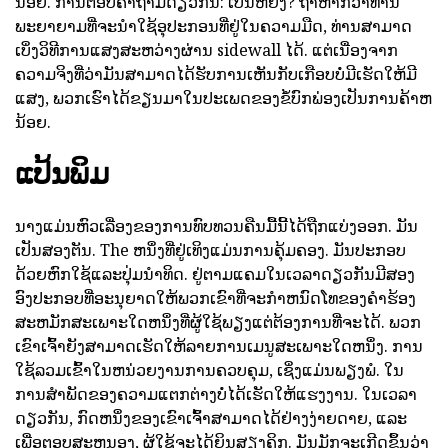
ນ້ອຍ. ການຕອບຄໍາຖາມດຽວກັນ: ເປັນຫຍັງ? ຖ້າຫາກວ່າທ່ານ
ພະຍາຍາມທີ່ຈະນໍາໃຊ້ອຸປະກອນທີ່ຢູ່ໃນຄວາມມືດ, ທ່ານສາມາດ
ເບິ່ງວິທີການແສງສະຫວ່າງຜ່ານ sidewall ໄດ້. ແຕ່ເນື່ອງຈາກ
ຄວາມຈິງທີ່ວ່າມັນສາມາດໄດ້ຮັບການເຫັນກັບເກືອບບໍ່ມີເຮັດໃຫ້ມີ
ແສງ, ພວກເຮົາໄດ້ຂຽນມາໃນປະເພດຂອງຂໍ້ບົກພ່ອງເປັນການຄ້າຫ
ນ້ອຍ.
ແປ້ນພິມ
ນາງແມ່ນຫົວເລື່ອງຂອງການທົບທວນຄືນມື້ນີ້ໄດ້ຖືກແບ່ງອອກ. ມັນ
ເປັນສອງຕັນ. The ຫນຶ່ງທີ່ຢູ່ເທິງແມ່ນການຄຸ້ມຄອງ. ມັນປະກອບ
ດ້ວຍຫົກໃຊ້ແລະປຸ່ມນໍາທິດ. ຢູ່ຕາມແຄມໃນເວລາດຽວກັນມີສອງ
ອົງປະກອບທີ່ອະນຸຍາດໃຫ້ພວກເຂົາທີ່ຈະກໍາຫນົດໂທຂອງຄໍາຮ້ອງ
ສະຫມັກສະເພາະໃດຫນຶ່ງທີ່ຜູ້ໃຊ້ພຽງແຕ່ຕ້ອງການທີ່ຈະໄດ້. ພວກ
ເຂົາເຈົ້າຍັງສາມາດເຮັດໃຫ້ລາຍການເມນູສະເພາະໃດຫນຶ່ງ. ການ
ໃຊ້ລວມເຂົ້າໃນຫນ່ວຍງານການຄວບຄຸມ, ເຊິ່ງແມ່ນພຽງພໍ. ໃນ
ການສໍາພັດຂອງຄວາມແຕກຕ່າງບໍ່ໄດ້ເຮັດໃຫ້ແຮງງານ. ໃນເວລາ
ດຽວກັນ, ກົດຫນຶ່ງຂອງເຂົາເຈົ້າສາມາດໄດ້ຢ່າງງ່າຍດາຍ, ແລະ
ເພື່ອຕອບສະຫນອງ, ຜູ້ໃຊ້ຈະໄດ້ຍິນສຽງຄິກ. ມັນມັກຈະເກີດຂຶ້ນວ່າ