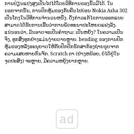
ການປ່ຽນແປງສູງເປັນໄປໄດ້ໂດຍວິທີການຂອງນິ້ວມືໄດ້. ໃນ
ນອກຈາກນັ້ນ, ການປົກຫຸ້ມຂອງກັບຄືນໄປບ່ອນ Nokia Asha 302
ເປັນໂກງໃນວິທີການຈໍານວນຫນຶ່ງ. ດັ່ງກ່າວແກ້ໄຂການອອກແບບ
ສາມາດໄດ້ຮັບການເອີ້ນວ່າການພັດທະນາປະໂຫຍດແຟງລັງ.
ແນ່ນອນວ່າ, ມັນອາດຈະເປັນຄໍາຖາມ: ເປັນຫຍັງ? ໃນຄວາມເປັນ
ຈິງ, ທຸກສິ່ງທຸກຢ່າງແມ່ນງ່າຍດາຍຫຼາຍ. bending ຂອງການປົກ
ຫຸ້ມຂອງຫລັງອະນຸຍາດໃຫ້ກັບປົກປັກຮັກສາກ້ອງຖ່າຍຮູບຈາກ
ຄວາມເສຍຫາຍກົນຈັກ. Scratch ຕາ (ຢ່າງຫນ້ອຍ, ບໍ່ໄດ້ຢູ່ໃນ
ຈຸດປະສົງ) ຈະຫຼາຍ, ມີຄວາມຫຍຸ້ງຍາກຫຼາຍ.
ad