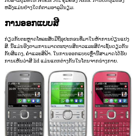
ກັບສາມປຸ່ມທີ່ໃຫ້ Nokia 302 ຄຸ້ມຄອງ Asha. ການປົກຫຸ້ມຂອງ
ຫລັງແມ່ນຢ່າງໃດກໍຕາມອາລູມີນຽມ.
ການອອກແບບສີ
ກ່ຽວກັບຕະຫຼາດໂທລະສັບມືຖືອຸປະກອນທີ່ມາໃນຫ້າການປ່ຽນແປງ
ສີ. ນີ້ແມ່ນອີງຕາມການມາດຕະຖານສີຂາວແລະສີດໍາເຊັ່ນດຽວກັນ
ກັບສີແດງ, ຄໍາແລະສີຟ້າ. ໃນການອອກແບບເຫຼົ່ານີ້ສາມາດໄດ້ຮັບ
ການເຫັນວ່າສີ lid ແມ່ນແຕກຕ່າງກັນໃນໂຕນຈາກຮ່າງກາຍ.