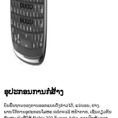
ອຸປະກອນການກໍ່ສ້າງ
ບົນພື້ນຖານຂອງການອອກແບບດັ່ງກ່າວໄດ້, ແນ່ນອນ, ຢາງ.
ພາຍໃຕ້ການອຸປະກອນໂລຫະ sidewall ຫນ້າກາກ, ເຊັ່ນດຽວກັນ