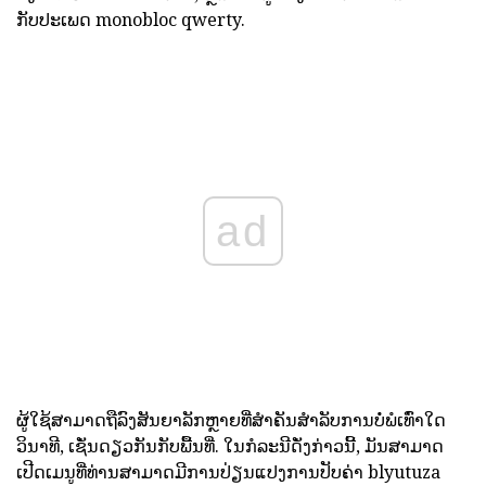
ກັບປະເພດ monobloc qwerty.
ad
ຜູ້ໃຊ້ສາມາດຖືລົງສັນຍາລັກຫຼາຍທີ່ສໍາຄັນສໍາລັບການບໍ່ພໍເທົ່າໃດ
ວິນາທີ, ເຊັ່ນດຽວກັນກັບພື້ນທີ່. ໃນກໍລະນີດັ່ງກ່າວນີ້, ມັນສາມາດ
ເປີດເມນູທີ່ທ່ານສາມາດມີການປ່ຽນແປງການປັບຄ່າ blyutuza