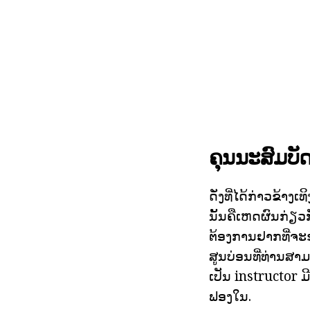
ຄຸນນະສົມບ
ດັ່ງທີ່ໄດ້ກ່າວຂ້າງ
ນັ້ນຄືເຫດຜົນກ່ຽວ
ຕ້ອງການຢາກທີ່ຈະຮ
ສູນບ່ອນທີ່ທ່ານສາມ
ເປັນ instructor ມ
ຟອງໃນ.