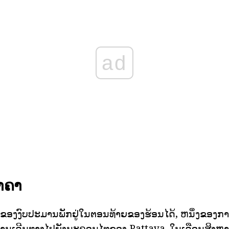
ad
າຄາ
ຂອງງົບປະມານພັກຢູ່ໃນຕອນທ້າຍຂອງຮ້ອນໄດ້, ຫນຶ່ງຂອງການແກ
ນການເດີນທາງໄປຍັງນະຄອນໄທຂອງ Pattaya. ໃນເດືອນສິງຫາ,