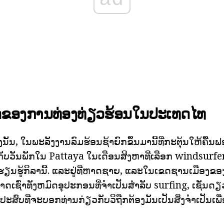
ັດຂອງການທ່ອງທ່ຽວຮ້ອນໃນປະເທດໄທ
ເທິງນັ້ນ, ໃນພະລັງງານລົມຮ້ອນຊ້າຍົກຂຶ້ນມານີ້ທີ່ກະຕຸ້ນໃຫ້ຄື້ນ
ກັບວັນພັກໃນ Pattaya ໃນເດືອນສິງຫາທີ່ເລືອກ windsurfers
ຽນຮູ້ກິລານີ້. ແລະຢູ່ທີ່ຫາດຊາຍ, ແລະໃນເຂດຊານເມືອງຂອງ
າດເຊົ່າທັງຫມົດອຸປະກອນທີ່ຈໍາເປັນສໍາລັບ surfing, ເຊັ່ນດ
ີປະສົບທີ່ຈະບອກທ່ານກ່ຽວກັບວິຖືກຕ້ອງມັນເປັນສິ່ງຈໍາເປັນເພື