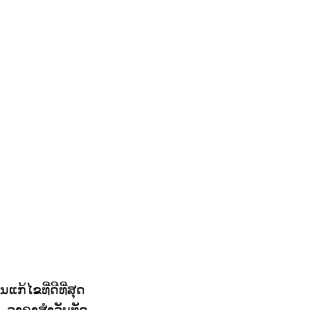
້ໄຂທີ່ດີທີ່ສຸດ
 ລາຄາສໍາລັບທັດ