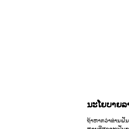
ນະໂຍບາຍລ
ຖ້າຫາກວ່າທ່ານຝັນ
ຫຼາຍທີ່ສຸດຈະເປັ