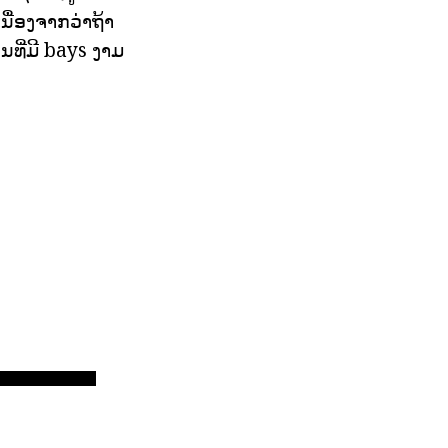
ນື່ອງຈາກວ່າຖ້າ
ທີ່ມີ bays ງາມ