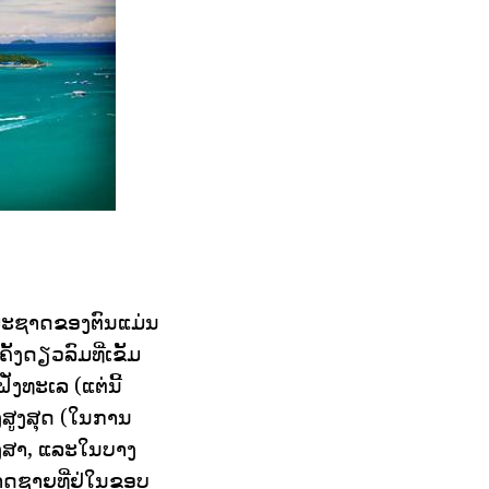
າມະຊາດຂອງຕົນແມ່ນ
ັ້ງດຽວລົມທີ່ເຂັ້ມ
ັ່ງທະເລ (ແຕ່ນີ້
ງສູງສຸດ (ໃນການ
ອົງສາ, ແລະໃນບາງ
າຫາດຊາຍທີ່ຢູ່ໃນຂອບ