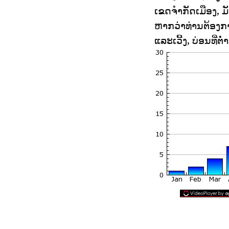
ເຂດຈໍາກັດເມືອງ, ມ
ຫາກວ່າທ່ານຕ້ອງກາ
ແລະເວີ້ງ, ບ່ອນທີ່