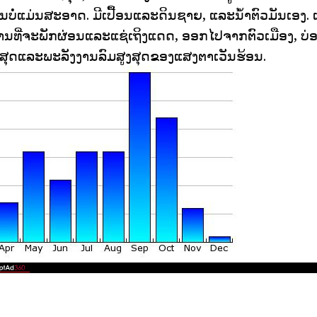
ັນບໍ່ແມ່ນສະອາດ. ມີເປື້ອນແລະດິນຊາຍ, ແລະນ້ໍາຕົວມັນເອງ. ເ
ນທີ່ຈະພັກຜ່ອນແລະແຊ່ເຖິງແດດ, ອອກໄປຈາກຕົວເມືອງ, ບ່ອນ
ຕ່ໍາສຸດແລະພະລັງງານລົມສູງສຸດຂອງແສງຕາເວັນຮ້ອນ.