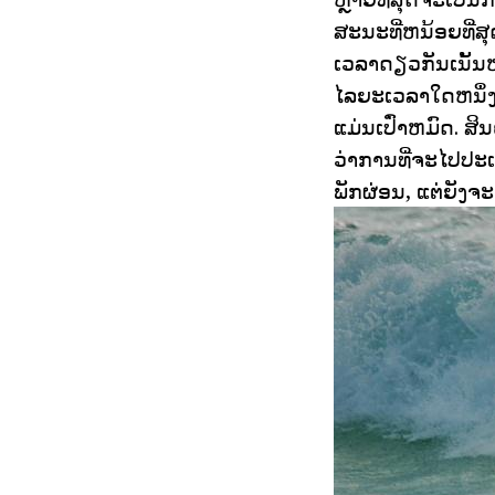
ສະນະທີ່ຫນ້ອຍທີ່ສຸ
ເວລາດຽວກັນເນັ້ນຫ
ໄລຍະເວລາໃດຫນຶ່ງ. 
ແມ່ນເປົ່າຫມົດ. ສິນ
ວ່າການທີ່ຈະໄປປະເ
ພັກຜ່ອນ, ແຕ່ຍັງຈະຊ