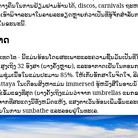
ກາງຄືນໃນການຢ້ຽມຢາມຮ້ານໄດ້, discos, carnivals ຖ
ຮົາພິຈາລະນາໃນລາຍລະອຽດຫຼາຍກ່ວາເປັນທີ່ຮູ້ຈັກສໍາລັບກ
ນຂະນະນີ້.
າດ
ທດໄທ - ນີ້ແມ່ນຮ້ອນໂດຍສະເພາະແລະຄວາມຊື້ນມັນເປັນທີ່ໃ
ູງເຖິງ 32 ອົງສາ (ບາງຄັ້ງຫຼາຍ), ແລະອາກາດເຢັນໃນຕອນກ
ຄວາມຊຸ່ມເນື້ອໃນແມ່ນປະມານ 85%. ໃຫ້ເກັບຮັກສາໃນຈິດໃຈ, ລີ
Pattaya ໃນເດືອນສິງຫາແມ່ນ immersed ຮູ້ຫນັງສືໃນອາບນ້ໍໄດ
ທີ່ເຂັ້ມແຂງທີ່ສຸດ (ບາງຄັ້ງເຖິງແມ່ນວ່າຈາກ umbrellas ແຍກຂອ
ງຈາກທີ່ສະແດງນີ້ທັງຫມົດແຫ້ງ, ແສງຕາເວັນຮ້ອນເພີ່ມຂຶ້ນແລ
ໃນການ sunbathe ແລະລອຍຢູ່ໃນທະເລ.