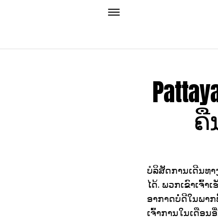
Patta
ຄື
ບໍລິສັດການເດີນທາ
ໄດ້. ພວກເຂົາເຈົ້
ອາກາດບໍ່ດີໃນພາກພ
ເຈົ້າການໃນເດືອນອ