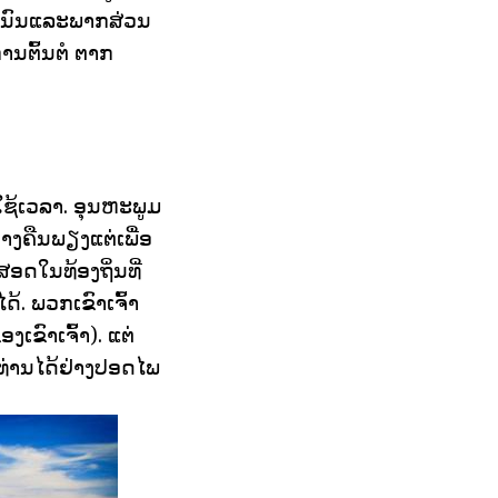
ະຫນົນແລະພາກສ່ວນ
ານຕົ້ນຕໍ ຕາກ
ຊ້ເວລາ. ອຸນຫະພູມ
າງຄືນພຽງແຕ່ເພື່ອ
ສອດໃນທ້ອງຖິ່ນທີ່
້. ພວກເຂົາເຈົ້າ
ງເຂົາເຈົ້າ). ແຕ່
ະທ່ານໄດ້ຢ່າງປອດໄພ