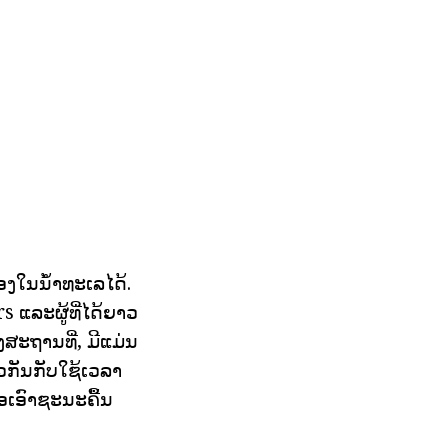
ຟອງໃນນ້ໍາທະເລໄດ້.
 ແລະຜູ້ທີ່ໄດ້ຍາວ
ສະຖານທີ່, ມີແມ່ນ
ຽວກັນກັບໃຊ້ເວລາ
່ອເອົາຊະນະຄື້ນ