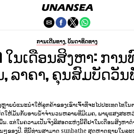
ການເດີນທາງ
ບັນດາທິດທາງ
,
ya ໃນເດືອນສິງຫາ: ການ
ນ, ລາຄາ, ຄຸນສົມບັດວັນ
ງຫຼາຍບໍ່ແນະນໍາໃຫ້ລູກຄ້າຂອງເຂົາເຈົ້າທີ່ຈະໄປປະເທດໄທໃ
າເຮັດໃຫ້ມັນກັບອາບນ້ໍາຈໍານວນຫລາຍທີ່ມີເມຄ, ພາຍຸແສງສ
ື້ນ. ແຕ່ໃນຄວາມເປັນຈິງລີສອດແຫ່ງນີ້ຄືຢາໃນເດືອນສິງຫາດໍາ
ື່ນໆຂອງປີ. ທີ່ນີ້ທ່ານສາມາດ sunbathe ສຸດຫາດຊາຍໃນລະຫວ