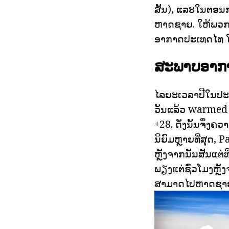
ສັ້ນ), ແລະໃນຕອນ
ຫາດຊາຍ. ໃຫ້ພວກເ
ອາກາດປະເທດໄທ ໃ
ສະພາບອາກ
ໄລຍະເວລາປີໃນປະເ
ວັນແລ້ວ warmed ສ
+28. ດັ່ງນັ້ນຈຶ່ງ
ນິຍົມຫຼາຍທີ່ສຸດ, 
ຫຼັງຈາກນັ້ນສັ້ນແຕ່
ພຽງແຕ່ຊົ່ວໂມງຫຼັ
ສາມາດໄປຫາດຊາຍ