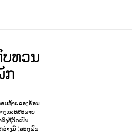
ທົບທວນ
ພັກ
ນຕອນທ້າຍຂອງຮ້ອນ
ະຫວ່າງແລະສະພາບ
ລົງຊີວິດເປັນ
່າງມື້ (ລະດູຝົນ