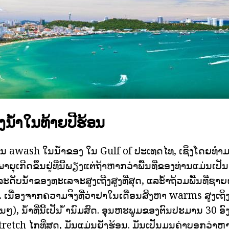
້ໍາໃນທ້າຍປີຮ້ອນ
ມ່ນ awash ໃນນ້ໍາຂອງ ໃນ Gulf of ປະເທດໄທ, ເຊິ່ງໂດຍທໍ
ເກີດຂຶ້ນຢູ່ທີ່ນີ້ພຽງແຕ່ຖ້າຫາກວ່າພື້ນທີ່ຂອງທ່ານແມ່ນເປັນຄ
່ລະດັບນ້ໍາຂອງທະເລຈະສູງເຖີງສູງທີ່ສຸດ, ແລະ້ໍາຖ້ວມພື້ນທີ່ຊາຍຝ
. ເນື່ອງຈາກຄວາມຈິງທີ່ວ່າຢາໃນເດືອນສິງຫາ warms ສູງເຖິ
ນໆ), ນ້ໍາທີ່ນີ້ເປັນ ້ໍານົມສົດ. ອຸນຫະພູມຂອງຕົນປະມານ 30 
າງ stretch ໄກທີ່ສຸດ, ມັນແມ່ນຍັງຮ້ອນ. ມັນເປັນມູນຄ່າບອກວ່