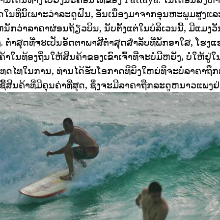
ດໃນທີ່ນີ້ເພາະວ່າລະດູຝົນ, ອັນເນື່ອງມາຈາກອຸນຫະພູມສູງແລ
ນັກວ່າລາຄາຜ່ອນຖ້ຽວບິນ, ນັບຕັ້ງແຕ່ໃນບໍລິເວນນີ້, ມີແມ
ຕ່ໍາສຸດທີ່ຈະເປັນອັດຕາພາສີຕ່ໍາສຸດສໍາລັບທີ່ພັກອາໃສ, ໂຮງແຮມ
ຄ້າໃນທ້ອງຖິ່ນໃຫ້ສິນຄ້າຂອງເຂົາເຈົ້າທີ່ຈະບໍ່ມີຫຍັງ, ບໍ່ໃຫ້ຢູ່
ທດໄທໃນການ, ທ່ານໄດ້ຮັບໂອກາດທີ່ຍິ່ງໃຫຍ່ທີ່ຈະບໍ່ລາຄາຖ
ື້ສິນຄ້າທີ່ມີຄຸນຄ່າທີ່ສຸດ, ຊຶ່ງຈະມີລາຄາຖືກລະດູຫນາວແພງຢ່າ