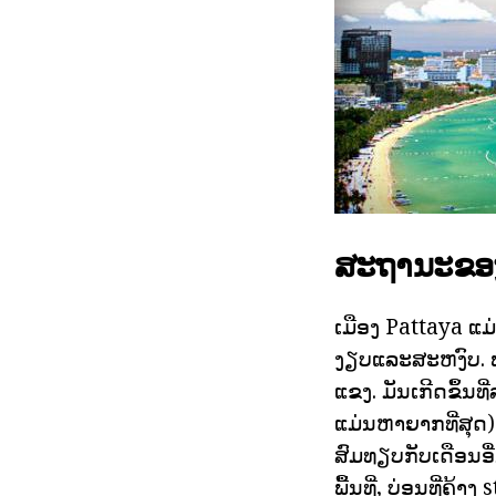
ສະຖານະຂອງນ
ເມືອງ Pattaya ແ
ງຽບແລະສະຫງົບ. ພາຍຸ
ແຂງ. ມັນເກີດຂຶ້ນທີ
ແມ່ນຫາຍາກທີ່ສຸດ)
ສົມທຽບກັບເດືອນອື່
ພື້ນທີ່, ບ່ອນທີ່ຄ້