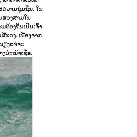
ະຄວາມຊຸ່ມຊື່ນ. ໃນ
ງວັນສອງສາມໃນ
ທ້ອງຖິ່ນເປັນເຈົ້າ
ໃນສີແດງ. ເນື່ອງຈາກ
ືກພຽງແຕ່ຈະ
ງບໍ່ຫນ້າເຊື່ອ.