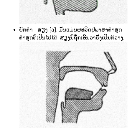
ຍົກຕ່ໍາ - ສຽງ [a]. ມັນແມ່ນຜະລິດຢູ່ພາສາຕ່ໍາສຸດ
ຕ່ໍາສຸດທີ່ເປັນໄປໄດ້. ສຽງນີ້ຖືກເອີ້ນວ່າຍັງເປັນກ້ວາງ.