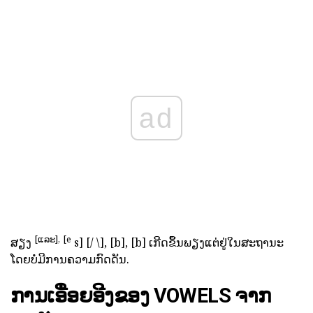
ad
[ແລະ],
[e
ສຽງ
s] [/ \], [b], [b] ເກີດຂຶ້ນພຽງແຕ່ຢູ່ໃນສະຖານະ
ໂດຍບໍ່ມີການຄວາມກົດດັນ.
ການເອື່ອຍອີງຂອງ VOWELS ຈາກ