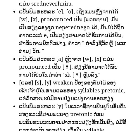
ແມ່ນ sredneverhnim.
ແປ້ນພິມສະຫລະ [e], [o], ເຊິ່ງແມ່ນຫຼັງຈາກໄດ້
[w], [x], pronounced ເປັນ [ພວກທ່ານ], ມັນ
ເປັນສຽງຂອງຊຸດ neperednego ໄດ້, ມັນບໍ່ໄດ້ຖືກ
ຄາດແລະບໍ່ e, ເປັນສຽງສາມາດໄດ້ຮັບການໄດ້ຍິນ,
ສໍາລັບການຍົກຕົວຢ່າງ, ຄໍາວ່າ " ດໍາລົງຊີວິດຫຼື [ພວກ
ທ່ານ] ວັດ. "
ແປ້ນພິມສະຫລະ [a] ຫຼັງຈາກ [w], [x] ແມ່ນ
pronounced ເປັນ [ㆄ]. ສຽງນີ້ສາມາດໄດ້ຮັບ
ການໄດ້ຍິນໃນຄໍາວ່າ "sh [ㆄ] ຫຼົ່ນລົງ."
[ແລະ] [s], [y] weaken ປ້ອງຂອງຕົ້ນໄມ້ຂອງ
ເຂົາເຈົ້າຢູ່ໃນສາມແລະສອງ syllables pretonic,
ແຕ່ລັກສະນະບໍ່ມີການປ່ຽນແປງການອອກສຽງ.
ແປ້ນພິມສະຫລະ [y] ໃນເວລາທີ່ທ່ານຢືນຢູ່ໃນອັນດັບ
ສອງແລະທີສາມພະຍາງ pretonic ກ່ອນ
ພະຍັນຊະນະເພດານປາກແລະສຽງທີ່ຫມັ້ນຄົງ, ບໍ່ມີທີ່
ແຕກຕ່າງກັນຈາກສຽງ, ເວົ້າໃນ syllable