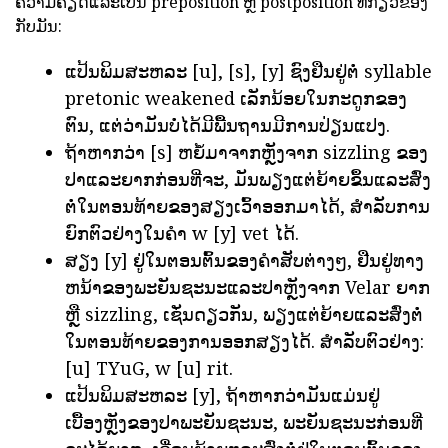
ຄວາມຄຽດແລະເປັນ preposition ຫຼື postposition ທີ່ກ່ຽວຂ້ອງ
ກັບມັນ:
ແປ້ນພິມສະຫລະ [u], [s], [y] ຊົງຢືນຢູ່ຕໍ່ syllable
pretonic weakened ເລັກນ້ອຍໃນກະດູກຂອງ
ຕົນ, ແຕ່ວ່າມັນບໍ່ໄດ້ມີພື້ນຖານມີການປ່ຽນແປງ.
ຖ້າຫາກວ່າ [s] ຫຍໍ້ມາຈາກຫຼັງຈາກ sizzling ຂອງ
ປາແລະຍາກກ່ອນທີ່ຈະ, ມັນພຽງແຕ່ຍ້າຍຂຶ້ນແລະສົ່ງ
ຕໍ່ໃນຕອນທ້າຍຂອງສຽງເວົ້າອອກມາໄດ້, ສໍາລັບການ
ຍົກຕົວຢ່າງໃນຄໍາ w [y] vet ໄດ້.
ສຽງ [y] ຢູ່ໃນຕອນຕົ້ນຂອງຄໍາສັບຕ່າງໆ, ຢືນຢູ່ທາງ
ຫນ້າຂອງພະຍັນຊະນະແລະປາຫຼັງຈາກ Velar ຍາກ
ຫຼື sizzling, ເຊັ່ນດຽວກັນ, ພຽງແຕ່ຍ້າຍແລະສົ່ງຕໍ່
ໃນຕອນທ້າຍຂອງການອອກສຽງໄດ້. ສໍາລັບຕົວຢ່າງ:
[u] TYuG, w [u] rit.
ແປ້ນພິມສະຫລະ [y], ຖ້າຫາກວ່າມັນແມ່ນຢູ່
ເບື້ອງຫຼັງຂອງປາພະຍັນຊະນະ, ພະຍັນຊະນະກ່ອນທີ່