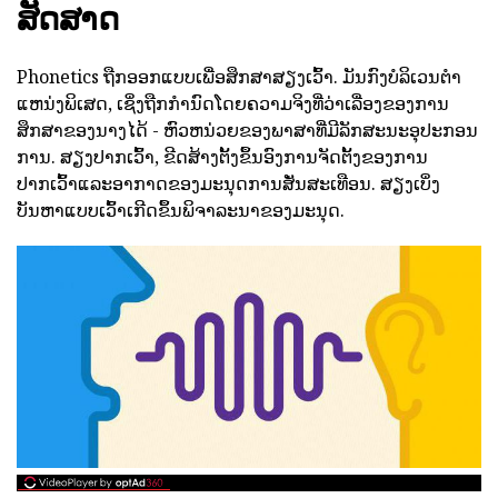
ສັດສາດ
Phonetics ຖືກອອກແບບເພື່ອສຶກສາສຽງເວົ້າ. ມັນກົງບໍລິເວນຕໍາ
ແຫນ່ງພິເສດ, ເຊິ່ງຖືກກໍານົດໂດຍຄວາມຈິງທີ່ວ່າເລື່ອງຂອງການ
ສຶກສາຂອງນາງໄດ້ - ຫົວຫນ່ວຍຂອງພາສາທີ່ມີລັກສະນະອຸປະກອນ
ການ. ສຽງປາກເວົ້າ, ຂີດສ້າງຕັ້ງຂຶ້ນອົງການຈັດຕັ້ງຂອງການ
ປາກເວົ້າແລະອາກາດຂອງມະນຸດການສັ່ນສະເທືອນ. ສຽງເບິ່ງ
ບັນຫາແບບເວົ້າເກີດຂຶ້ນພິຈາລະນາຂອງມະນຸດ.