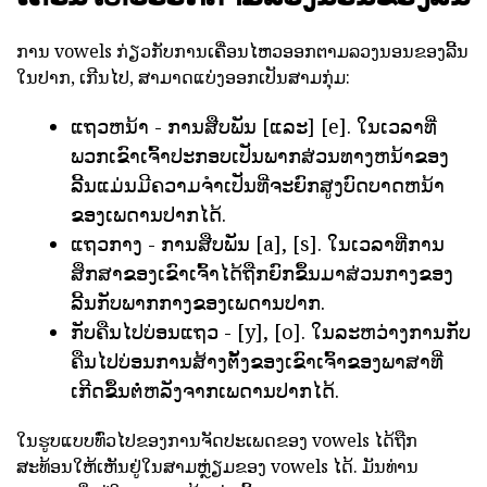
ການ vowels ກ່ຽວກັບການເຄື່ອນໄຫວອອກຕາມລວງນອນຂອງລີ້ນ
ໃນປາກ, ເກີນໄປ, ສາມາດແບ່ງອອກເປັນສາມກຸ່ມ:
ແຖວຫນ້າ - ການສືບພັນ [ແລະ] [e]. ໃນເວລາທີ່
ພວກເຂົາເຈົ້າປະກອບເປັນພາກສ່ວນທາງຫນ້າຂອງ
ລີ້ນແມ່ນມີຄວາມຈໍາເປັນທີ່ຈະຍົກສູງບົດບາດຫນ້າ
ຂອງເພດານປາກໄດ້.
ແຖວກາງ - ການສືບພັນ [a], [s]. ໃນເວລາທີ່ການ
ສຶກສາຂອງເຂົາເຈົ້າໄດ້ຖືກຍົກຂຶ້ນມາສ່ວນກາງຂອງ
ລີ້ນກັບພາກກາງຂອງເພດານປາກ.
ກັບຄືນໄປບ່ອນແຖວ - [y], [o]. ໃນລະຫວ່າງການກັບ
ຄືນໄປບ່ອນການສ້າງຕັ້ງຂອງເຂົາເຈົ້າຂອງພາສາທີ່
ເກີດຂຶ້ນຕໍ່ຫລັງຈາກເພດານປາກໄດ້.
ໃນຮູບແບບທົ່ວໄປຂອງການຈັດປະເພດຂອງ vowels ໄດ້ຖືກ
ສະທ້ອນໃຫ້ເຫັນຢູ່ໃນສາມຫຼ່ຽມຂອງ vowels ໄດ້. ມັນທ່ານ