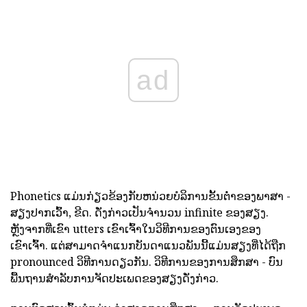
ad
Phonetics ແມ່ນກ່ຽວຂ້ອງກັບຫນ່ວຍບໍລິການຂັ້ນຕ່ໍາຂອງພາສາ -
ສຽງປາກເວົ້າ, ຂີດ. ດັ່ງກ່າວເປັນຈໍານວນ infinite ຂອງສຽງ.
ຫຼັງຈາກທີ່ເຂົາ utters ເຂົາເຈົ້າໃນວິທີການຂອງຕົນເອງຂອງ
ເຂົາເຈົ້າ. ແຕ່ສາມາດຈໍາແນກບັນດາແນວພັນນີ້ແມ່ນສຽງທີ່ໄດ້ຖືກ
pronounced ວິທີການດຽວກັນ. ວິທີການຂອງການສຶກສາ - ບົນ
ພື້ນຖານສໍາລັບການຈັດປະເພດຂອງສຽງດັ່ງກ່າວ.