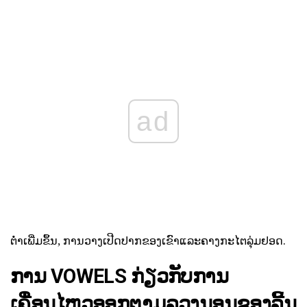
ad
ຕ່ໍາເພີ່ມຂຶ້ນ, ການວາງເປີດປາກຂອງເຂົາແລະຄາງກະໄຕລຸ່ມຢອດ.
ການ VOWELS ກ່ຽວກັບການ
ເຄື່ອນໄຫວອອກຕາມລວງນອນຂອງລີ້ນ