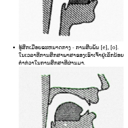
ຮູ້ສຶກເມື່ອຍຂະຫນາດກາງ - ການສືບພັນ [e], [o].
ໃນເວລາທີ່ການສຶກສາພາສາຂອງເຂົາເຈົ້າຢູ່ເລັກນ້ອຍ
ຕ່ໍາກ່ວາໃນການສຶກສາທີ່ຜ່ານມາ.