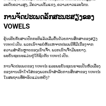
ລະດັບຄວາມສູງ, ມີຄວາມເຂັ້ມແຂງ, ຄວາມຍາວແລະໂຕນ.
ການຈັດປະເພດລັກສະນະສຽງຂອງ
VOWELS
ຄຸ້ນເຄີຍກັບສາດປົກກະຕິແລ້ວເລີ່ມຕົ້ນດ້ວຍການສຶກສາຂອງສຽງ
vowel ເປັນ. ພວກເຮົາຈະບໍ່ຫັນເຫຈາກປະເພນີທີ່ມີເນື່ອງຈາກ
ຄວາມສໍາຄັນຫຼາຍຂອງເຂົາເຈົ້າ. ພວກເຂົາເຈົ້າມີພະຍາງ.
ພະຍັນຊະນະແມ່ນຢູ່ໃກ້ຊິດກັບ vowel ເປັນ.
ການຈັດປະເພດຂອງ vowels ແລະພະຍັນຊະນະຈະເປັນຫົວເລື່ອງ
ຂອງການເອົາໃຈໃສ່ຂອງພວກເຮົາສໍາລັບການສຶກສາຂອງ vowels
ໃນສະຖານທີ່ທໍາອິດແມ່ນຫຍັງ?