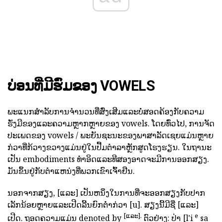
ບ່ອນທີ່ມີຮົ່ມຂອງ VOWELS
ພະແນກສໍາລັບການຈໍານວນທີ່ສົ່ງເສີມແລະບໍ່ສອດຄ້ອງກັບຄວາມ
ຮັ່ງມີຂອງແລະຄວາມຫຼາກຫຼາຍຂອງ vowels. ໂດຍທົ່ວໄປ, ການຈັດ
ປະເພດຂອງ vowels / ພະຍັນຊະນະຂອງພາສາລັດເຊຍແມ່ນຫຼາຍ
ກ່ວາທີ່ກ້ວາງຂວາງແມ່ນຢູ່ໃນປື້ມຕໍາລາຫຼັກສູດໂຮງຮຽນ. ໃນຖານະ
ເປັນ embodiments ທໍາອິດແລະທີສອງອາດຈະມີການອອກສຽງ.
ມັນຂຶ້ນຢູ່ກັບຕໍາແຫນ່ງທີ່ພວກເຂົາເຈົ້າຢືນ.
ນອກຈາກສຽງ, [ແລະ] ເປັນຫນຶ່ງໃນການທີ່ຈະອອກສຽງກັບປາກ
ເລັກນ້ອຍຫຼາຍແລະເປີດລີ້ນຍົກຕ່ໍາກ່ວາ [u]. ສຽງນີ້ມີຊື່ [ແລະ]
[ແລະ].
e
ເປີດ. ຖອດຄວາມແມ່ນ denoted by
ຕົວຢ່າງ: ປ່າ [l'i
sa