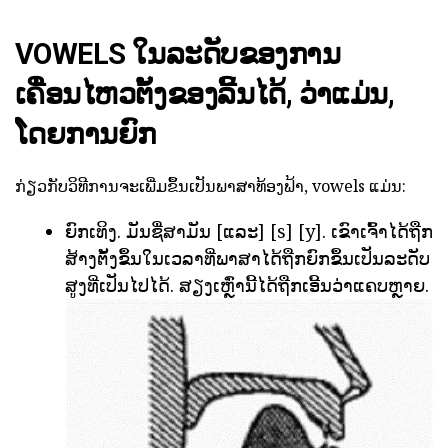
VOWELS ໃນລະດັບຂອງການ
ເຄື່ອນໄຫວຕັ້ງຂອງລີ້ນໄດ້, ວ່າແມ່ນ,
ໂດຍການຍົກ
ກ່ຽວກັບວິທີການຈະເພີ່ມຂຶ້ນເປັນພາສາທ້ອງຟ້າ, vowels ແມ່ນ:
ຍົກເທິງ. ມັນຊື່ສາມັນ [ແລະ] [s] [y]. ເຂົາເຈົ້າໄດ້ຖືກ
ສ້າງຕັ້ງຂຶ້ນໃນເວລາທີ່ພາສາໄດ້ຖືກຍົກຂຶ້ນເປັນລະດັບ
ສູງທີ່ເປັນໄປໄດ້. ສຽງເຫຼົ່ານີ້ໄດ້ຖືກເອີ້ນວ່າແຄບຫຼາຍ.