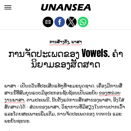
,
ການສ້າງຕັ້ງ
ພາສາ
ການຈັດປະເພດຂອງ Vowels. ຄໍາ
ນິຍາມຂອງສັດສາດ
ພາສາ - ເປັນຂວັນທີ່ປະເສີດແທ້ໆທີ່ຈະມະນຸດຊາດ. ເຄື່ອງມືການສື່
ສານນີ້ທີ່ສົມບູນແບບມີອຸປະກອນຊັບຊ້ອນເປັນລະບົບ
ຂອງຫນ່ວຍ
ງານພາສາ.
ຕາມປະເພນີ, ນັບຕັ້ງແຕ່ການສຶກສາຂອງພາສາ, ອີງໃສ່
ສັດສາດໄດ້ - ສ່ວນຂອງພາສາ, ວິຊາການທີ່ມີສຽງໃນການປາກເວົ້າ
ແລະໂດຍສະເພາະເພີ່ມເຕີມ, ການຈັດປະເພດຂອງ vowels ແລະ
ພະຍັນຊະນະ.