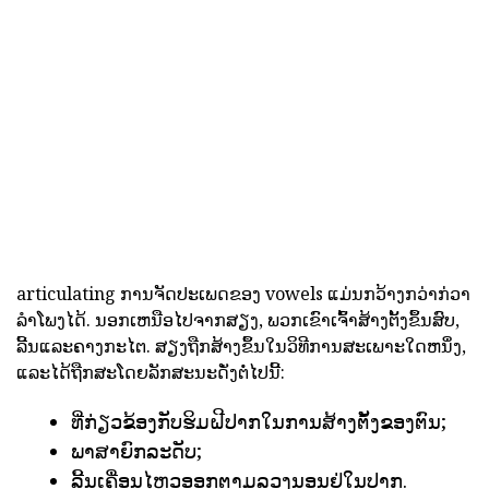
articulating ການຈັດປະເພດຂອງ vowels ແມ່ນກວ້າງກວ່າກ່ວາ
ລໍາໂພງໄດ້. ນອກເຫນືອໄປຈາກສຽງ, ພວກເຂົາເຈົ້າສ້າງຕັ້ງຂຶ້ນສົບ,
ລີ້ນແລະຄາງກະໄຕ. ສຽງຖືກສ້າງຂຶ້ນໃນວິທີການສະເພາະໃດຫນຶ່ງ,
ແລະໄດ້ຖືກສະໂດຍລັກສະນະດັ່ງຕໍ່ໄປນີ້:
ທີ່ກ່ຽວຂ້ອງກັບຮິມຝີປາກໃນການສ້າງຕັ້ງຂອງຕົນ;
ພາສາຍົກລະດັບ;
ລີ້ນເຄື່ອນໄຫວອອກຕາມລວງນອນຢູ່ໃນປາກ.