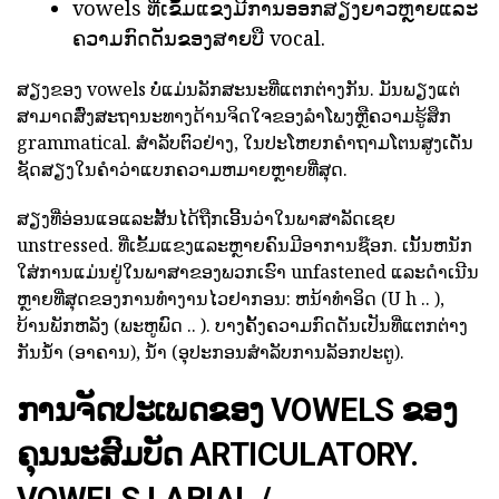
vowels ທີ່ເຂັ້ມແຂງມີການອອກສຽງຍາວຫຼາຍແລະ
ຄວາມກົດດັນຂອງສາຍບື vocal.
ສຽງຂອງ vowels ບໍ່ແມ່ນລັກສະນະທີ່ແຕກຕ່າງກັນ. ມັນພຽງແຕ່
ສາມາດສົ່ງສະຖານະທາງດ້ານຈິດໃຈຂອງລໍາໂພງຫຼືຄວາມຮູ້ສຶກ
grammatical. ສໍາລັບຕົວຢ່າງ, ໃນປະໂຫຍກຄໍາຖາມໂຕນສູງເດັ່ນ
ຊັດສຽງໃນຄໍາວ່າແບກຄວາມຫມາຍຫຼາຍທີ່ສຸດ.
ສຽງທີ່ອ່ອນແອແລະສັ້ນໄດ້ຖືກເອີ້ນວ່າໃນພາສາລັດເຊຍ
unstressed. ທີ່ເຂັ້ມແຂງແລະຫຼາຍຄົນມີອາການຊ໊ອກ. ເນັ້ນຫນັກ
ໃສ່ການແມ່ນຢູ່ໃນພາສາຂອງພວກເຮົາ unfastened ແລະດໍາເນີນ
ຫຼາຍທີ່ສຸດຂອງການທໍາງານໄວຢາກອນ: ຫນ້າທໍາອິດ (U h .. ),
ບ້ານພັກຫລັງ (ພະຫູພົດ .. ). ບາງຄັ້ງຄວາມກົດດັນເປັນທີ່ແຕກຕ່າງ
ກັນນ້ໍາ (ອາຄານ), ນ້ໍາ (ອຸປະກອນສໍາລັບການລັອກປະຕູ).
ການຈັດປະເພດຂອງ VOWELS ຂອງ
ຄຸນນະສົມບັດ ARTICULATORY.