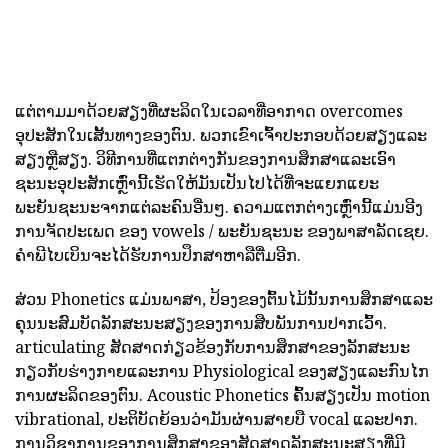
ແຕ່ຕາມມາດ້ວຍສຽງທີ່ຜະລິດໃນເວລາທີ່ອາກາດ overcomes
ອຸປະສັກໃນເສັ້ນທາງຂອງຕົນ. ພວກເຂົາເຈົ້າປະກອບດ້ວຍສຽງແລະ
ສຽງຫຼືສຽງ. ວິທີການທີ່ແຕກຕ່າງກັນຂອງການສຶກສາແລະເອົາ
ຊະນະອຸປະສັກເຫຼົ່ານີ້ເຮັດໃຫ້ມັນເປັນໄປໄດ້ທີ່ຈະແຍກແຍະ
ພະຍັນຊະນະຈາກແຕ່ລະຄົນອື່ນໆ. ຄວາມແຕກຕ່າງເຫຼົ່ານີ້ແມ່ນອີງ
ການຈັດປະເພດ ຂອງ vowels / ພະຍັນຊະນະ ຂອງພາສາລັດເຊຍ.
ຄໍາພີໄບເບິນຈະໄດ້ຮັບການປຶກສາຫາລືຕື່ມອີກ.
ສ່ວນ Phonetics ແມ່ນພາສາ, ປ້ອງຂອງຕົ້ນໄມ້ນັ້ນການສຶກສາແລະ
ຄຸນນະສົມບັດລັກສະນະສຽງຂອງການສືບພັນການປາກເວົ້າ.
articulating ສັດສາດກ່ຽວຂ້ອງກັບການສຶກສາຂອງລັກສະນະ
ກຽວກັບຮ່າງກາຍແລະການ Physiological ຂອງສຽງແລະກົນໄກ
ການຜະລິດຂອງຕົນ. Acoustic Phonetics ຄົ້ນສຽງເປັນ motion
vibrational, ປະຕິບັດຍ້ອນວ່າມັນຜ່ານສາຍບື vocal ແລະປາກ.
ການວິຊາການຂອງການສຶກສາຂອງສັດສາດລັກສະນະສຽງທີ່ມີ