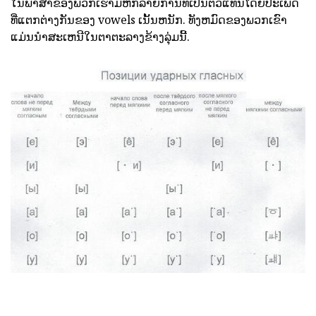
ໃນພາສາຂອງພວກເຮົາມີຫົກລາຍການທີ່ເປັນຕົວແທນໂດຍປະເພດ
ທີ່ແຕກຕ່າງກັນຂອງ vowels ເນັ້ນຫນັກ. ທັງຫມົດຂອງພວກເຂົາ
ແມ່ນນໍາສະເຫນີໃນຕາຕະລາງຂ້າງລຸ່ມນີ້.