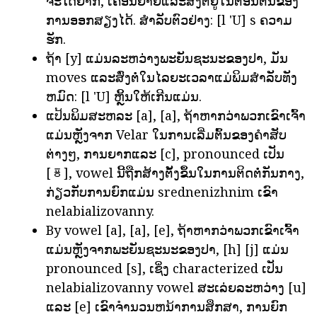
ຈະໄດ້ຍາກ, ເຄື່ອນຍ້າຍແລະສົ່ງຕໍ່ຢູ່ໃນຕອນຕົ້ນຂອງ
ການອອກສຽງໄດ້. ສໍາລັບຕົວຢ່າງ: [l 'U] s ຄວາມ
ຮັກ.
ຖ້າ [y] ແມ່ນລະຫວ່າງພະຍັນຊະນະຂອງປາ, ມັນ
moves ແລະສົ່ງຕໍ່ໃນໄລຍະເວລາແມ່ພິມສໍາລັບທັງ
ຫມົດ: [l 'U] ຫຼິ້ນໃຫ້ເກີນແມ່ນ.
ແປ້ນພິມສະຫລະ [a], [a], ຖ້າຫາກວ່າພວກເຂົາເຈົ້າ
ແມ່ນຫຼັງຈາກ Velar ໃນການເລີ່ມຕົ້ນຂອງຄໍາສັບ
ຕ່າງໆ, ການຍາກແລະ [c], pronounced ເປັນ
[ㆄ], vowel ນີ້ຖືກສ້າງຕັ້ງຂຶ້ນໃນການຕິດຕໍ່ກັນກາງ,
ກ່ຽວກັບການຍົກແມ່ນ srednenizhnim ເຂົາ
nelabializovanny.
By vowel [a], [a], [e], ຖ້າຫາກວ່າພວກເຂົາເຈົ້າ
ແມ່ນຫຼັງຈາກພະຍັນຊະນະຂອງປາ, [h] [j] ແມ່ນ
pronounced [s], ເຊິ່ງ characterized ເປັນ
nelabializovanny vowel ສະເລ່ຍລະຫວ່າງ [u]
ແລະ [e] ເຂົາຈໍານວນຫນ້າການສຶກສາ, ການຍົກ