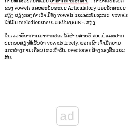
ການທົດສອບຕົ້ນຕໍແມ່ນ
ວ່າສາດການສຶກສາ,
-. ການຈັດປະເພດ
ຂອງ vowels ແລະພະຍັນຊະນະ Articulatory ແລະລັກສະນະ
ສຽງ ສຽງຂອງຄໍາເວົ້າ ມີທັງ vowels ແລະພະຍັນຊະນະ. vowels
ໃຫ້ມັນ melodiousness. ພະຍັນຊະນະ -. ສຽງ
ໃນເວລາທີ່ອາກາດມາຈາກປອດໄດ້ຜ່ານສາຍບື vocal ແລະປາກ
ປະກອບສຽງທີ່ເອີ້ນວ່າ vowels freely. ພວກເຂົາເຈົ້າມີຄວາມ
ແຕກຕ່າງການເຄື່ອນໄຫວເທົ່ານັ້ນ overtones ສ້າງຂອງລີ້ນແລະ
ສົບ.
ad