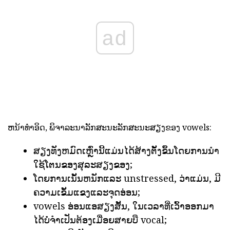
ad
ຫນ້າທໍາອິດ, ພິຈາລະນາລັກສະນະລັກສະນະສຽງຂອງ vowels:
ສຽງທັງຫມົດເຫຼົ່ານີ້ແມ່ນໄດ້ສ້າງຕັ້ງຂຶ້ນໂດຍການນໍາ
ໃຊ້ໂຕນຂອງສຸລະສຽງຂອງ;
ໂດຍການເນັ້ນຫນັກແລະ unstressed, ວ່າແມ່ນ, ມີ
ຄວາມເຂັ້ມແຂງແລະຈຸດອ່ອນ;
vowels ອ່ອນແອສຽງສັ້ນ, ໃນເວລາທີ່ເວົ້າອອກມາ
ໄດ້ບໍ່ຈໍາເປັນຕ້ອງເມື່ອຍສາຍບື vocal;