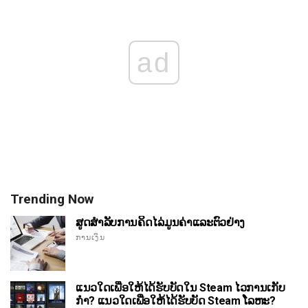
ad
Trending Now
ສູດສໍາລັບການຄິດໄລ່ມູນຄ່າແລະຕົວຢ່າງ
ການເງິນ
ແນວໃດເພື່ອໃຫ້ໄດ້ຮັບບັດໃນ Steam ໄວການເກັບ
ກໍາ? ແນວໃດເພື່ອໃຫ້ໄດ້ຮັບບັດ Steam ໂລຫະ?