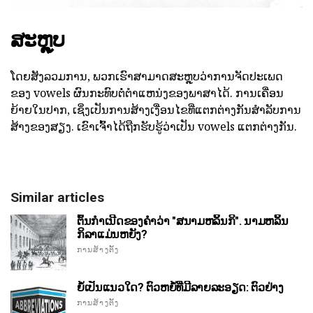
ສະຫຼຸບ
ໂດຍສັງລວມການ, ພວກເຮົາສາມາດສະຫຼຸບວ່າການຈັດປະເພດ
ຂອງ vowels ຜົນກະທົບຕໍ່ຕໍາແຫນ່ງຂອງພາສາໄດ້. ການເຄື່ອນ
ຍ້າຍໃນປາກ, ເຊິ່ງເປັນການສ້າງເງື່ອນໄຂທີ່ແຕກຕ່າງກັນສໍາລັບການ
ສ້າງຂອງສຽງ. ເຂົາເຈົ້າໄດ້ຖືກຮັບຮູ້ວ່າເປັນ vowels ແຕກຕ່າງກັນ.
Similar articles
ຕົ້ນກໍາເນີດຂອງຄໍາວ່າ "ສນາມຫລິ້ນກິ". ນາມຫລິ້ນ
ກິລາແມ່ນຫຍັງ?
ການສ້າງຕັ້ງ
ຍໍ້ເປັນແນວໃດ? ຕົວຫຍໍ້ທີ່ມີລາຍລະອຽດ: ຕົວຢ່າງ
ການສ້າງຕັ້ງ