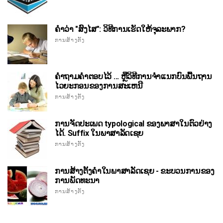
ຄໍາວ່າ "ສົງໄສ": ວິທີການເຮັດໃຫ້ຈຸລະພາກ?
ການສ້າງຕັ້ງ
ຄໍາຖາມຄໍາຕອບໄວ້ ... ຫຼືວິທີການຈໍາແນກບົນພື້ນຖານ
ໄວຍະກອນຂອງການສະເຫນີ
ການສ້າງຕັ້ງ
ການຈັດປະເພດ typological ຂອງພາສາໃນຕົວຢ່າງ
ໄດ້. Suffix ໃນພາສາລັດເຊຍ
ການສ້າງຕັ້ງ
ການສ້າງຕັ້ງຄໍາໃນພາສາລັດເຊຍ - ຂະບວນການຂອງ
ການພັດທະນາ
ການສ້າງຕັ້ງ