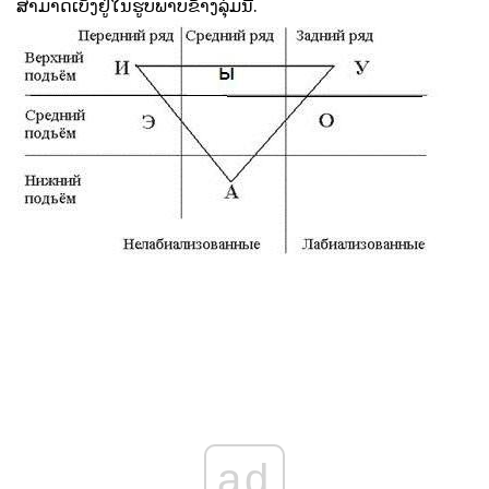
ສາມາດເບິ່ງຢູ່ໃນຮູບພາບຂ້າງລຸ່ມນີ້.
ad