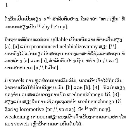
'].
e].
ດັ່ງນັ້ນເປີດເປັນສຽງ [s
ສໍາລັບຕົວຢ່າງ, ໃນຄໍາວ່າ "ທາດເຫຼັກ" ທີ່
[e
ຈະອອກສຽງເປັນ
zhy l'e'zny].
ໃນຖານະທີ່ອ່ອນແອກ່ອນ syllable ເນັ້ນຫນັກແທນທີ່ຈະເປັນສຽງ
[a], [a] ແມ່ນ pronounced nelabializovanny ສຽງ [/ \].
ພຣະອົງໄດ້ແມ່ນກ່ຽວກັບສະຖານະຂອງພາສາທີ່ໃຊ້ເວລາສະຖານທີ່
ລະຫວ່າງ [a] ແລະ [o], ສໍາລັບຕົວຢ່າງເຊັ່ນ: ຫຍ້າ [tr / \ va ']
ພາກສະຫນາມ [n / \ l'ເປັນ'].
ມີ vowels ການຫຼຸດຜ່ອນການເພີ່ມເຕີມ, ພວກເຂົາເຈົ້າໄດ້ຖືກເອີ້ນ
ວ່າການເຮັດໃຫ້ນ້ອຍດີຫຼາຍ. ມັນ [b] ແລະ [b]. [B] - ນີ້ແມ່ນສຽງ
ຂອງຈໍານວນສະເລ່ຍຂອງການຍົກ srednenizhnego ໄດ້. [B] -
ສຽງແມ່ນສຽງໃນການເຊີດຊູແຖວຫນ້າ srednenizhnego ໄດ້.
[e
ຕົວຢ່າງ locomotive [pr / \ vo ຂອງ], ນ້ໍາ
vd'i no'y].
weakening ການອອກສຽງຂອງເຂົາເຈົ້າເນື່ອງຈາກຄວາມຫ່າງໄກ
ຂອງ vowels ເຫຼົ່ານີ້ຈາກຄວາມກົດດັນໄດ້.