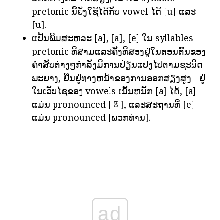
pretonic ນີ້ຍັງໃຊ້ໄດ້ກັບ vowel ໄດ້ [u] ແລະ
[u].
ແປ້ນພິມສະຫລະ [a], [a], [e] ໃນ syllables
pretonic ທີສາມແລະຄັ້ງທີສອງຢູ່ໃນຕອນຕົ້ນຂອງ
ຄໍາສັບຕ່າງໆກໍາລັງມີການປ່ຽນແປງໄປຕາມຊະນິດ
ພະຍາງ, ຢືນຢູ່ທາງຫນ້າຂອງການອອກສຽງສູງ - ຢູ່
ໃນເວັບໄຊຂອງ vowels ເນັ້ນຫນັກ [a] ໄດ້, [a]
ແມ່ນ pronounced [ㆄ], ແລະສະຖານທີ່ [e]
ແມ່ນ pronounced [ພວກທ່ານ].
ad