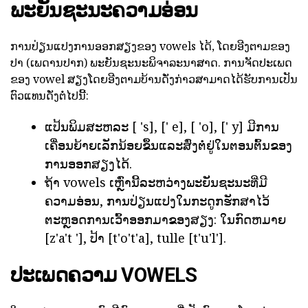
ພະຍັນຊະນະຄວາມອ່ອນ
ການປ່ຽນແປງການອອກສຽງຂອງ vowels ໄດ້, ໂດຍອີງຕາມຂອງ
ປາ (ເພດານປາກ) ພະຍັນຊະນະພິຈາລະນາສາດ. ການຈັດປະເພດ
ຂອງ vowel ສຽງໂດຍອີງຕາມບ້ານດັ່ງກ່າວສາມາດໄດ້ຮັບການເປັນ
ຕົວແທນດັ່ງຕໍ່ໄປນີ້:
ແປ້ນພິມສະຫລະ [ 's], [' e], [ 'o], [' y] ມີການ
ເຄື່ອນຍ້າຍເລັກນ້ອຍຂຶ້ນແລະສົ່ງຕໍ່ຢູ່ໃນຕອນຕົ້ນຂອງ
ການອອກສຽງໄດ້.
ຖ້າ vowels ເຫຼົ່ານີ້ລະຫວ່າງພະຍັນຊະນະທີ່ມີ
ຄວາມອ່ອນ, ການປ່ຽນແປງໃນກະດູກຮັກສາໄວ້
ຕະຫຼອດການເວົ້າອອກມາຂອງສຽງ: ໃນກົດຫມາຍ
[z'a't '], ປ້າ [t'o't'a], tulle [t'u'l'].
ປະເພດຄວາມ VOWELS