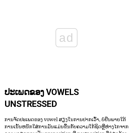
ad
ປະເພດຂອງ VOWELS
UNSTRESSED
ການຈັດປະເພດຂອງ vowel ສຽງໃນການປາກເວົ້າ, ບໍ່ຢືນພາຍໃຕ້
ການເນັ້ນຫນັກໃສ່ການມັນແມ່ນຂຶ້ນກັບຄວາມໃກ້ຊິດຫຼືຫ່າງໄກຈາກ