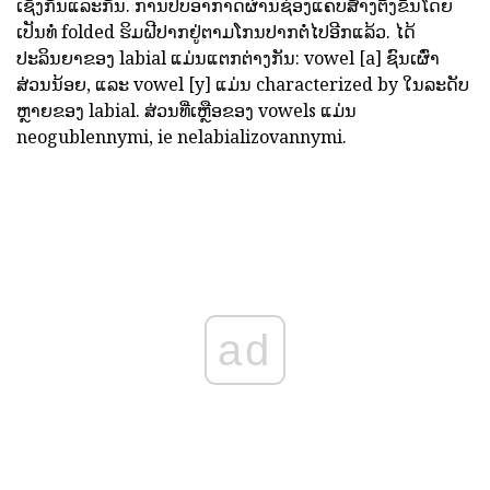
ເຊິ່ງກັນແລະກັນ. ການປັບອາກາດຜ່ານຊ່ອງແຄບສ້າງຕັ້ງຂຶ້ນໂດຍ
ເປັນທໍ່ folded ຮິມຝີປາກຢູ່ຕາມໂກນປາກຕໍ່ໄປອີກແລ້ວ. ໄດ້
ປະລິນຍາຂອງ labial ແມ່ນແຕກຕ່າງກັນ: vowel [a] ຊົນເຜົ່າ
ສ່ວນນ້ອຍ, ແລະ vowel [y] ແມ່ນ characterized by ໃນລະດັບ
ຫຼາຍຂອງ labial. ສ່ວນທີ່ເຫຼືອຂອງ vowels ແມ່ນ
neogublennymi, ie nelabializovannymi.
ad