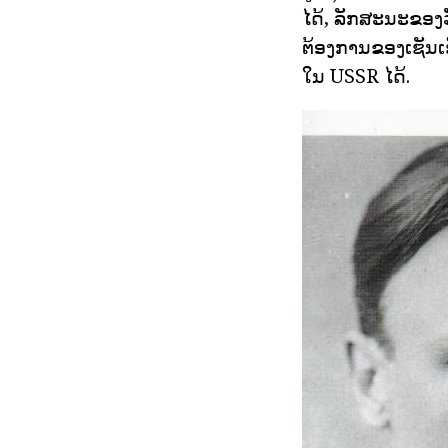
ໄດ້, ລັກສະນະຂອງວ
ຕ້ອງການຂອງເຊັນເ
ໃນ USSR ໄດ້.