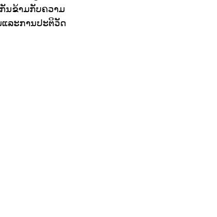
ງກັນຂ້າມກັບຄວາມ
ມ່ແລະການປະຕິວັດ