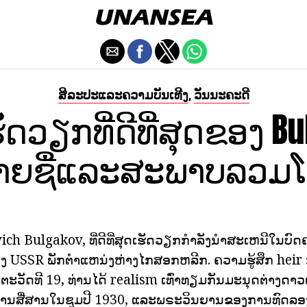
ສິລະປະແລະຄວາມບັນເທີງ
ວັນນະຄະດີ
,
ດວຽກທີ່ດີທີ່ສຸດຂອງ Bu
ລາຍຊື່ແລະສະພາບລວມໂ
ch Bulgakov, ທີ່ດີທີ່ສຸດເຮັດວຽກກໍາລັງນໍາສະເຫນີໃນບົດ
 USSR ພັກຕໍາແຫນ່ງຫ່າງໄກສອກຫລີກ. ຄວາມຮູ້ສຶກ heir 
ະວັດທີ 19, ທ່ານໄດ້ realism ເທົ່າທຽມກັນມະນຸດຕ່າງດາວ
ການສື່ສານໃນຊຸມປີ 1930, ແລະພຣະວິນຍານຂອງການທົດລອ