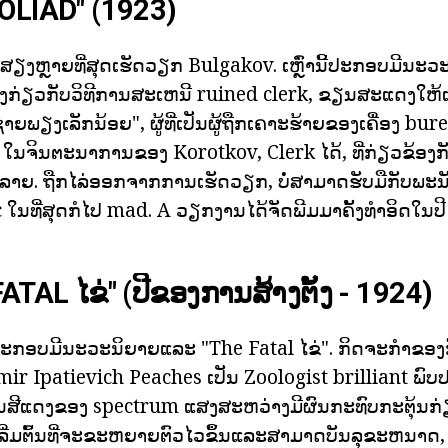
OLIAD" (1923)
ີຊື່ສຽງຫຼາຍທີ່ສຸດເຮັດວຽກ Bulgakov. ເຫຼົ່ານີ້ປະກອບມີນະ
ື່ອງກ່ຽວກັບວິທີການສະເຫນີ ruined clerk, ຂຽນສະແດງໃຫ້
າຍພຽງເລັກນ້ອຍ", ຜູ້ທີ່ເປັນຜູ້ຖືກເຄາະຮ້າຍຂອງເຄື່ອງ bu
 ໃນຈິນຕະນາການຂອງ Korotkov, Clerk ໄດ້, ທີ່ກ່ຽວຂ້ອງກັບ
ໍາລາຍ. ຖືກໄລ່ອອກຈາກການເຮັດວຽກ, ບໍ່ສາມາດຮັບມືກັບພະ
 ໃນທີ່ສຸດກໍໄປ mad. A ວຽກງານໄດ້ຈັດພີມມາຄັ້ງທໍາອິດໃນປ
FATAL ໄຂ່" (ປີຂອງການສ້າງຕັ້ງ - 1924)
ກອບມີນະວະນິຍາຍແລະ "The Fatal ໄຂ່". ກິດຈະກໍາຂອງ
mir Ipatievich Peaches ເປັນ Zoologist brilliant ພົ
ນສີແດງຂອງ spectrum ແສງສະຫວ່າງມີຜົນກະທົບກະຕຸ້ນກ
ົ້າເລີ່ມຕົ້ນທີ່ຈະຂະຫຍາຍຕົວໄວຂຶ້ນແລະສາມາດບັນລຸຂະຫນາ