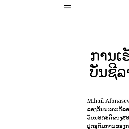
ການເຮັ
ບັນຊີ
Mihail Afanasevi
ຂອງວັນນະຄະດີຂອງ
ວັນນະຄະດີຂອງສະຕ
ປູກອຸດົມການຂອງ