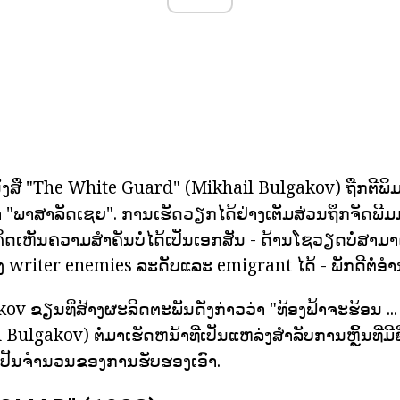
ັງສື "The White Guard" (Mikhail Bulgakov) ຖືກຕີພິ
່າ "ພາສາລັດເຊຍ". ການເຮັດວຽກໄດ້ຢ່າງເຕັມສ່ວນຖຶກຈັດພີ
ຄິດເຫັນຄວາມສໍາຄັນບໍ່ໄດ້ເປັນເອກສັນ - ດ້ານໂຊວຽດບໍ່ສາ
ງ writer enemies ລະດັບແລະ emigrant ໄດ້ - ພັກດີຕໍ່ອໍ
ov ຂຽນທີ່ສ້າງຜະລິດຕະພັນດັ່ງກ່າວວ່າ "ທ້ອງຟ້າຈະຮ້ອນ ..
ulgakov) ຕໍ່ມາເຮັດຫນ້າທີ່ເປັນແຫລ່ງສໍາລັບການຫຼິ້ນທີ່ມີ
ງເປັນຈໍານວນຂອງການຮັບຮອງເອົາ.