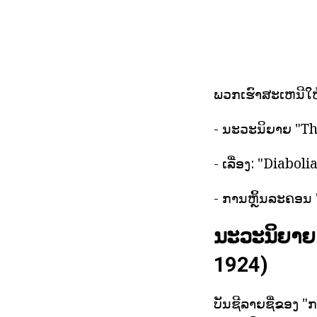
ພວກເຮົາສະເຫນີໃຫ້ທ
- ນະວະນິຍາຍ "Th
- ເລື່ອງ: "Diabol
- ການຫຼິ້ນລະຄອນ 
ນະວະນິຍາຍ 
1924)
ບັນຊີລາຍຊື່ຂອງ "