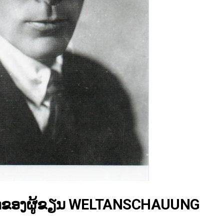
ັດຂອງຜູ້ຂຽນ WELTANSCHAUUNG