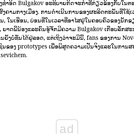
ງທໍາອິດ Bulgakov ອະທິບາຍກິດຈະກໍາທີ່ກ່ຽວຂ້ອງກັບໃນຕ
ົງຄາມກາງເມືອງ. ການດໍາເນີນການຂອງຜະລິດຕະພັນທີ່ໃຊ້ເ
ເຈນ, ໃນເຮືອນ, ບ່ອນທີ່ໃນເວລາທີ່ອາໄສຢູ່ໃນຄອບຄົວຂອງນັກ
ນ, ຍາດພີ່ນ້ອງແລະຄົນຮູ້ຈັກມີຄວາມ Bulgakov ເກືອບລັກສະ
ໍ່ທັນໄດ້ຢູ່ລອດ, ແຕ່ເຖິງວ່າຈະມີນີ້, fans ຂອງການ Novell ໄ
ົນຂອງ prototypes ເພື່ອພິສູດຄວາມເປັນຈິງແລະໃນການສ
sevichem.
ad