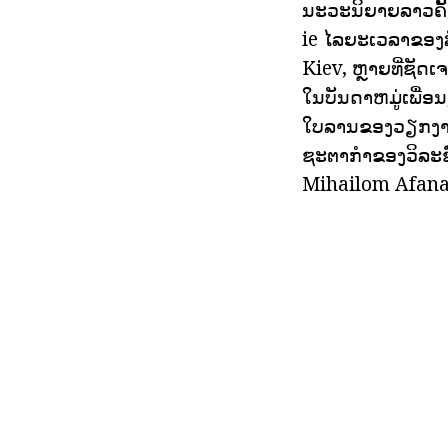
ນະວະນິຍາຍລາວຄັ້
ie ໄລຍະເວລາຂອງສ
Kiev, ຫຼາຍທີ່ຊັດ
ໃນບັນດາຫມູ່ເພື່ອ
ໃບລານຂອງວຽກງານຍັງບ
ຊະຕາກໍາຂອງວິລະຊ
Mihailom Afana