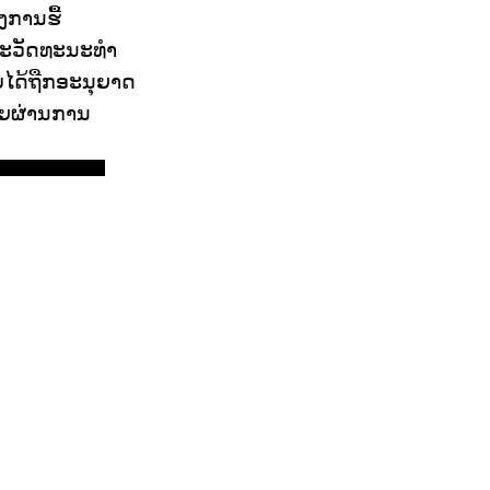
ການຮື້
ລະວັດທະນະທໍາ
ໍ່ໄດ້ຖືກອະນຸຍາດ
ໂດຍຜ່ານການ