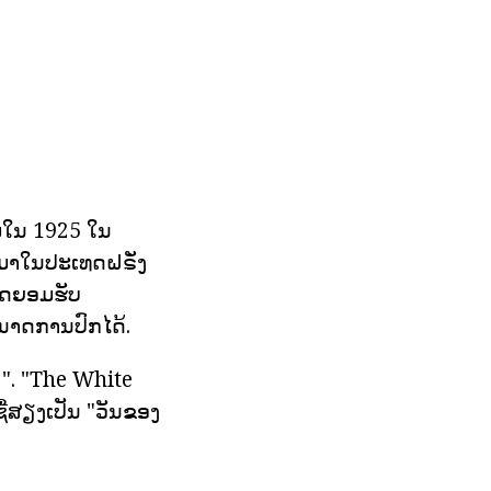
ມໃນ 1925 ໃນ
ມມາໃນປະເທດຝຣັ່ງ
ມາດຍອມຮັບ
ານາດການປົກໄດ້.
. ". "The White
ຊື່ສຽງເປັນ "ວັນຂອງ