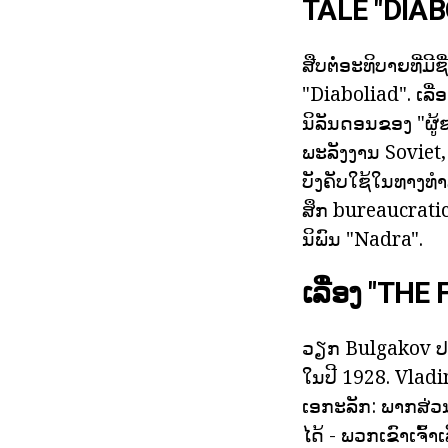
TALE "DIAB
ສືບຕໍ່ອະທິບາຍທີ່ມ
"Diaboliad". ເລ
ນິລັນດອນຂອງ "ຜູ້ຊ
ພະລັງງານ Soviet,
ບັງຄັບໃຊ້ໃນທາງທ
ສຶກ bureaucratic
ນິພົນ "Nadra".
ເລື່ອງ "THE 
ວຽກ Bulgakov ປະ
ໃນປີ 1928. Vladi
ເອກະລັກ: ພາກສ່ວ
ໄດ້ - ພວກເຂົາເຈ