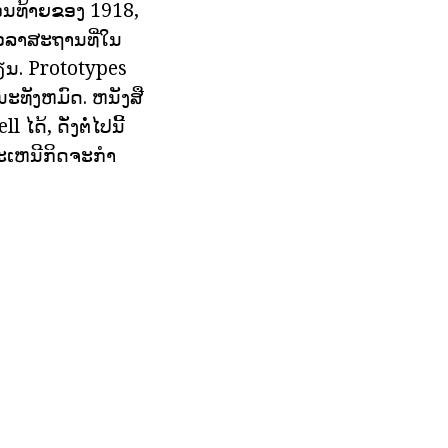
ອນທ້າຍຂອງ 1918,
ວລາສະຖານທີ່ໃນ
ຂຽນ. Prototypes
ນະທັງຫມົດ. ຫນັງສື
ດ້, ດັ່ງຕໍ່ໄປນີ້
ະເຫນີກິດຈະກໍາ