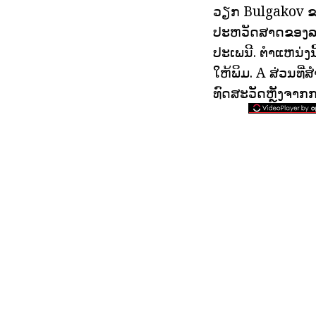
ວຽກ Bulgakov ຂ
ປະຫວັດສາດຂອງລະບ
ປະເພນີ. ຕໍາແຫນ່ງນ
ໃຫ້ພິມ. A ສ່ວນທີ
ທົດສະວັດຫຼັງຈາກ