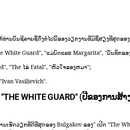
່ານບັນຊີລາຍຊື່ດັ່ງຕໍ່ໄປນີ້ຂອງວຽກງານທີ່ມີຊື່ສຽງທີ່ສຸດຂ
e White Guard", "ແມ່ບົດແລະ Margarita", "ບັນທຶກຂອງ
iad", "The ໄຂ່ Fatal", "ຫົວໃຈຂອງຫມາ";
"Ivan Vasilievich".
"THE WHITE GUARD" (ປີຂອງການສ້າງ
ການເຮັດວຽກທີ່ດີທີ່ສຸດຂອງ Bulgakov ຂອງ" ເປີດ "The W