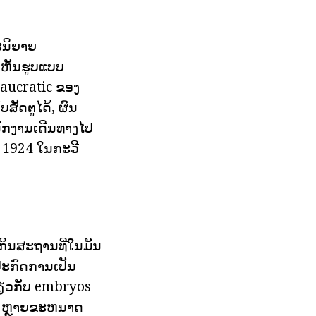
ວະນິຍາຍ
ເຫັນຮູບແບບ
reaucratic ຂອງ
ສັດຕູໄດ້, ຜົນ
ນັກງານເດີນທາງໄປ
ີ 1924 ໃນກະວີ
ກິນສະຖານທີ່ໃນມັນ
ບປະກົດການເປັນ
່ຽວກັບ embryos
ດ, ຫຼາຍຂະຫນາດ