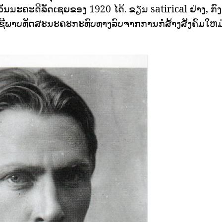
ັນນະຄະດີລັດເຊຍຂອງ 1920 ໄດ້. ຂຽນ satirical ຢ່າງ, ກົ
ຊີພາບທັດສະນະຄະກະທົບທາງລົບຈາກການກໍ່ສ້າງສັງຄົມໃຫ