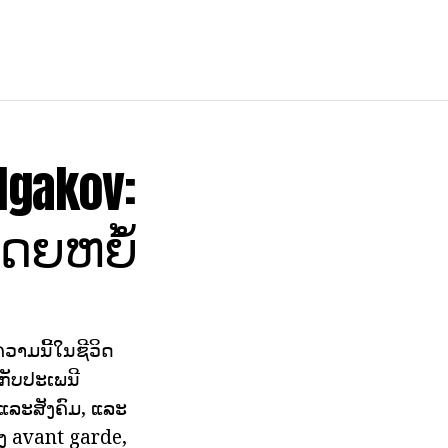
lgakov:
ດຍຫຍໍ້
ຄວາມນີ້ໃນຊີວິດ
ກັບປະເພນີ
ແລະສັງຄົມ, ແລະ
ງ avant garde,