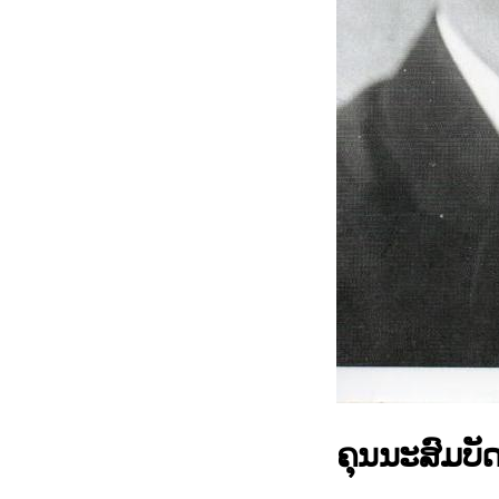
ຄຸນນະສົມບ