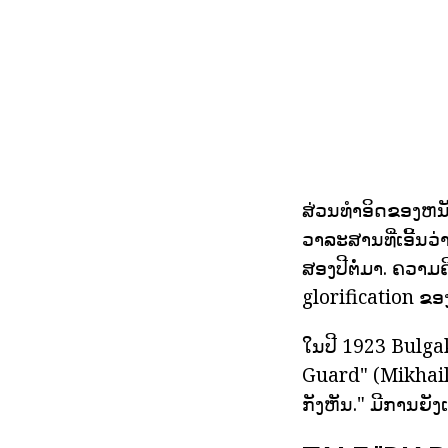
ສ່ວນທໍາອິດຂອງຫນ
ວາລະສານທີ່ເອີ້ນວ
ສອງປີຕໍ່ມາ. ຄວາມ
glorification ຂອ
ໃນປີ 1923 Bulgak
Guard" (Mikhail B
ກັງຫັນ." ມີການຍັ