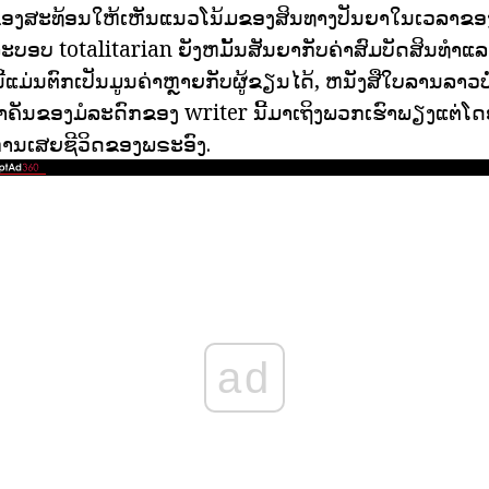
ອງສະທ້ອນໃຫ້ເຫັນແນວໂນ້ມຂອງສິນທາງປັນຍາໃນເວລາຂອງ
ອບ totalitarian ຍັງຫມັ້ນສັນຍາກັບຄ່າສົມບັດສິນທໍາແ
ີ້ແມ່ນຕົກເປັນມູນຄ່າຫຼາຍກັບຜູ້ຂຽນໄດ້, ຫນັງສືໃບລານລາວບ
່ສໍາຄັນຂອງມໍລະດົກຂອງ writer ນີ້ມາເຖິງພວກເຮົາພຽງແຕ່
ການເສຍຊີວິດຂອງພຣະອົງ.
ad