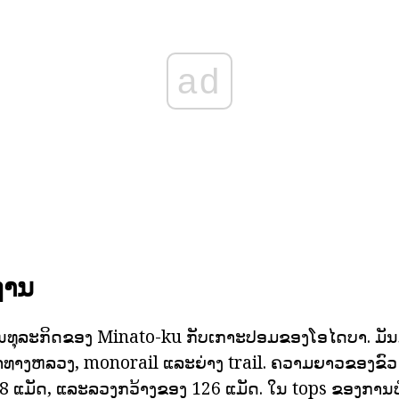
ad
ຖານ
່ານທຸລະກິດຂອງ Minato-ku ກັບເກາະປອມຂອງໂອໄດບາ. ມັນມ
ດາທາງຫລວງ, monorail ແລະຍ່າງ trail. ຄວາມຍາວຂອງຂົ
 ແມັດ, ແລະລວງກວ້າງຂອງ 126 ແມັດ. ໃນ tops ຂອງການ