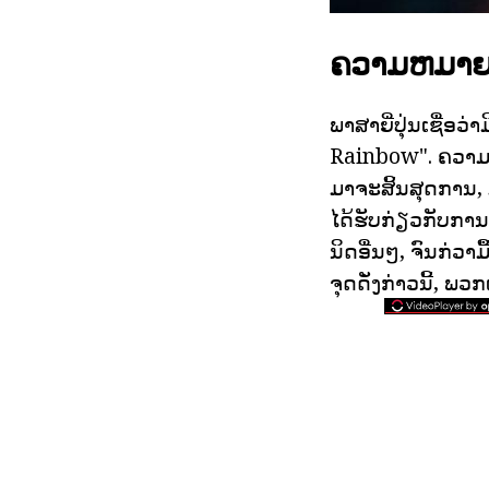
ຄວາມຫມາຍກ
ພາສາຍີ່ປຸ່ນເຊື່ອວ
Rainbow". ຄວາມຫມາ
ມາຈະສິ້ນສຸດການ, 
ໄດ້ຮັບກ່ຽວກັບການ
ນິດອື່ນໆ, ຈົນກ່ວາ
ຈຸດດັ່ງກ່າວນີ້, ພວ