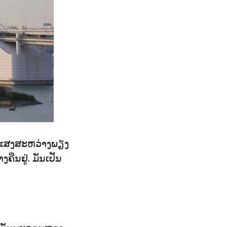
. ແສງສະຫວ່າງພຽງ
ືນຢູ່. ມັນເປັນ