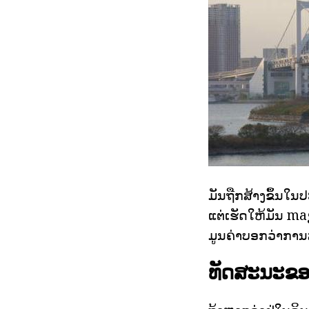
ມັນຖືກສ້າງຂຶ້ນໃ
ແຕ່ເຮັດໃຫ້ມັນ ma
ມູນຄ່າບອກວ່າການ
ທັດສະນະຂອ