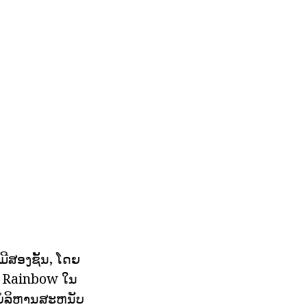
ີສອງຊັ້ນ, ໂດຍ
ວ Rainbow ໃນ
ບໍລິຫານສະຫນັບ