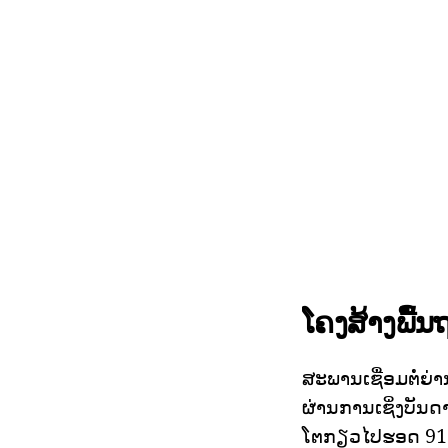
ໂຄງສ້າງພື້ນ
ສະພານເຊື່ອມຕໍ່ຍ
ຜ່ານການເຊິ່ງບັນ
ໂຕກຽວໄປຮອດ 918