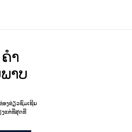
ຄໍາ
ບພາບ
ທ່ອງທ່ຽວຊົມເຊີຍ
ແຕ່ທີ່ສຸດທີ່