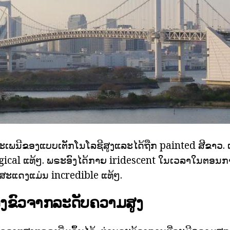
ນປະເພນີຂອງແບບເຕັກໂນໂລຊີສູງແລະໄດ້ຖືກ painted ສີຂາວ
gical ແທ້ໆ. ພຣະອົງໄດ້ກາຍ iridescent ໃນເວລາໃນຕອນກາງຄ
ສະແດງແມ່ນ incredible ແທ້ໆ.
ງຂົວຈາກລະດັບຄວາມສູງ