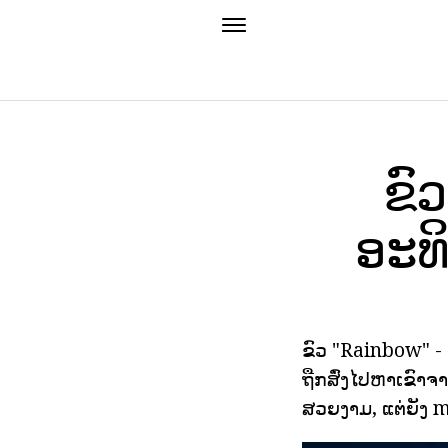
ຂົ
ອະທ
ຂົວ "Rainbow" - 
ຖືກສົ່ງໄປຫາເຂົາຈາກທ
ສວຍງາມ, ແຕ່ຍັງ m