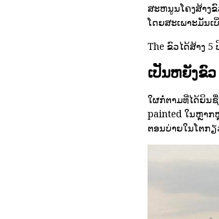
ສະຫນູນໂຄງສ້າງຂົວ
ໂດຍສະເພາະມັນເບິ່ງຄ
The ຂົວໄດ້ສ້າງ 5 ປ
ເປັນຫຍັງຂົ
ໃຜກໍ່ຕາມທີ່ໄດ້ຍິນ
painted ໃນຫຼາກຫຼ
ຕອນບ່າຍໃນໂຕກຽວຂົ