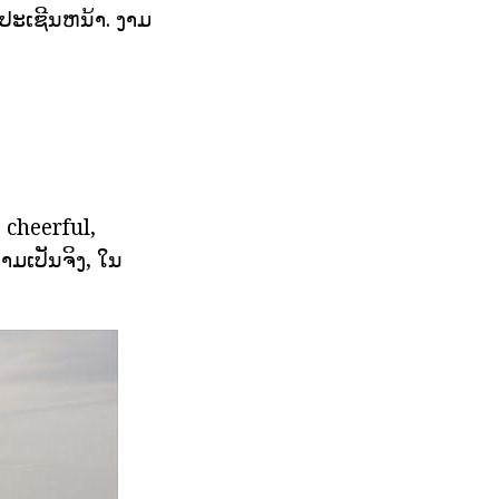
ກປະເຊີນຫນ້າ. ງາມ
ນ cheerful,
າມເປັນຈິງ, ໃນ