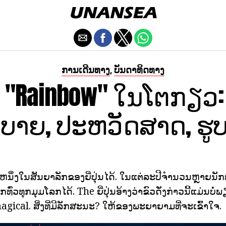
ການເດີນທາງ
ບັນດາທິດທາງ
,
ວ "Rainbow" ໃນໂຕກຽວ: 
ິບາຍ, ປະຫວັດສາດ, ຮູ
ຫນຶ່ງໃນສັນຍາລັກຂອງຍີ່ປຸ່ນໄດ້. ໃນແຕ່ລະປີຈໍານວນຫຼາຍນັກ
ົ່ວທຸກມຸມໂລກໄດ້. The ຍີ່ປຸ່ນອ້າງວ່າຂົວດັ່ງກ່າວນີ້ແມ່ນບໍ່ພຽງ
agical. ສິ່ງທີ່ມີລັກສະນະ? ໃຫ້ຂອງພະຍາຍາມທີ່ຈະເຂົ້າໃຈ.