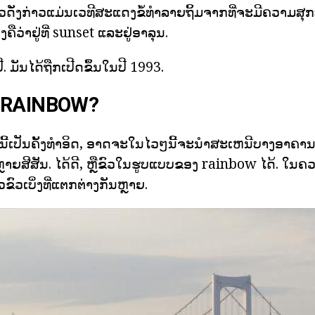
ດັ່ງກ່າວແມ່ນເວທີສະແດງຂໍ້ທໍາລາຍຖິ້ມຈາກທີ່ຈະມີຄວາມສຸ
ືວ່າຢູ່ທີ່ sunset ແລະຢູ່ອາລຸນ.
ີ. ມັນໄດ້ຖືກເປີດຂຶ້ນໃນປີ 1993.
ວ RAINBOW?
ຊື່ນີ້ເປັນຄັ້ງທໍາອິດ, ອາດຈະໃນໄວໆນີ້ຈະນໍາສະເຫນີບາງອາຄາ
າຍສີສັນ. ໄດ້ດີ, ຫຼືຂົວໃນຮູບແບບຂອງ rainbow ໄດ້. ໃນຄວ
ວເບິ່ງທີ່ແຕກຕ່າງກັນຫຼາຍ.