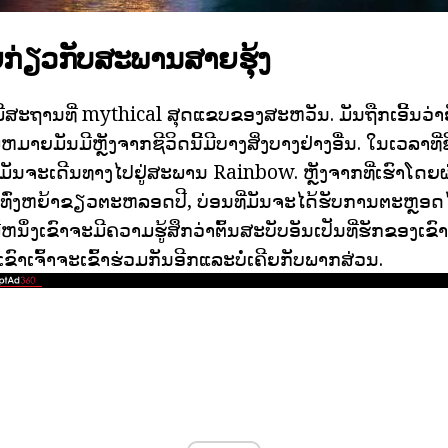
່ຽວກັບສະພານສາຍຮຸ້ງ
່າມີສະຖານທີ່ mythical ສຸດແຂບຂອງສະຫວັນ. ມັນຖືກເອີ້ນວ່າຍ
ຍມັນມີຫຼັງຈາກຊີວິດນີ້ມີບາງສິ່ງບາງຢ່າງອື່ນ. ໃນເວລາທີ່ຊ
ມັນຈະເດີນທາງໄປຢູ່ສະພານ Rainbow. ຫຼັງຈາກທີ່ເຮົາໂດຍ
ທົ່ງຫຍ້າຂຽວຕະຫລອດປີ, ບ່ອນທີ່ມັນຈະໄດ້ຮັບການຕະຫຼອດໄ
ມື້ຫນຶ່ງເຂົາຈະມີຄວາມຮູ້ສຶກວ່າຕົ້ນສະບັບອັນເປັນທີ່ຮັກຂອງເ
ກເຂົາເຈົ້າຈະເຂົ້າຮ່ວມກັນອີກແລະບໍ່ເຄີຍກັບພາກສ່ວນ.