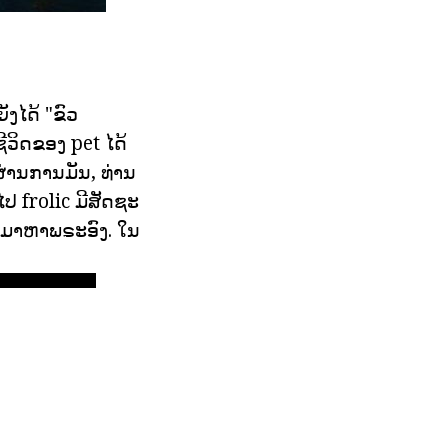
ັງໄດ້ "ຂົວ
ີວິດຂອງ pet ໄດ້
ຜ່ານການມັນ, ທ່ານ
ປ frolic ມີສັດຊະ
ຂົາມາຫາພຣະອົງ. ໃນ