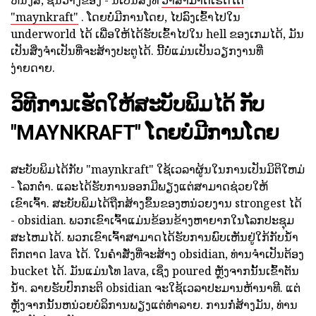
ຫນັງສື, ຊັ້ນວາງຂອງ - ນີ້ເປັນສິ່ງທີ່
ວ່າສາມາດເຮັດໄດ້
"maynkraft"
. ໂດຍບໍ່ມີການໂດຍ, ໄປລົງເຂົ້າໄປໃນ
underworld ໄດ້ ເພື່ອໃຫ້ໄດ້ຮັບເຂົ້າໄປໃນ hell ຂອງເກມໄດ້, ມັນ
ເປັນສິ່ງຈໍາເປັນທີ່ຈະສ້າງປະຕູໄດ້. ນີ້ບໍ່ແມ່ນເປັນວຽກງານທີ່
ງ່າຍດາຍ.
ວິທີການເຮັດໃຫ້ສະບັບພິມໄດ້ ກັບ
"MAYNKRAFT" ໂດຍບໍ່ມີການໂດຍ
ສະບັບພິມໄດ້ກັບ "maynkraft" ໃຊ້ເວລາຜູ້ນໃນການເປັນມິຕິໃຫມ່
- ໂລກຕ່ໍາ. ແລະໄດ້ຮັບການອອກມີພຽງແຕ່ສາມາດຊ່ວຍໃຫ້
ເຂົາເຈົ້າ. ສະບັບພິມໄດ້ຖືກສ້າງຂຶ້ນຂອງຫນ່ວຍງານ strongest ໄດ້
- obsidian. ພວກເຂົາເຈົ້າແມ່ນຂ້ອນຂ້າງຫາຍາກໃນໂລກປະຊຸມ
ສະໄຫມໄດ້. ພວກເຂົາເຈົ້າສາມາດໄດ້ຮັບການພົບເຫັນຢູ່ໃກ້ກັບນ້ໍາ
ຕົກຕາດ lava ໄດ້. ໃນຄໍາສັ່ງທີ່ຈະສ້າງ obsidian, ທ່ານຈໍາເປັນຕ້ອງ
bucket ໄດ້. ມັນແມ່ນໂທ lava, ເຊິ່ງ poured ຫຼັງຈາກນັ້ນເຂົ້າຕັນ
ນ້ໍາ. ລາຍຮັບປົກກະຕິ obsidian ຈະໃຊ້ເວລາປະມານຫ້ານາທີ. ແຕ່
ຫຼັງຈາກນັ້ນຫນ່ວຍບໍລິການພຽງແຕ່ທໍາລາຍ. ການກໍ່ສ້າງມັນ, ທ່ານ