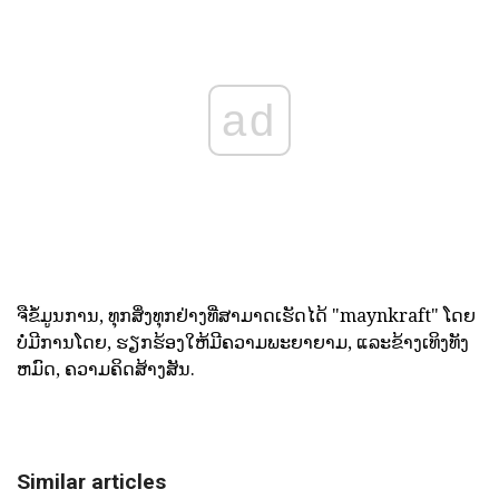
ad
ຈືຂໍ້ມູນການ, ທຸກສິ່ງທຸກຢ່າງທີ່ສາມາດເຮັດໄດ້ "maynkraft" ໂດຍ
ບໍ່ມີການໂດຍ, ຮຽກຮ້ອງໃຫ້ມີຄວາມພະຍາຍາມ, ແລະຂ້າງເທິງທັງ
ຫມົດ, ຄວາມຄິດສ້າງສັນ.
Similar articles