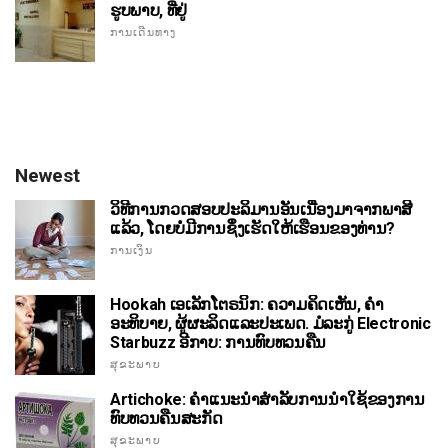
ຮູບພາບ, ທີ່ຢູ່
ການເດີນທາງ
Newest
ວິທີການກວດສອບປະລິມານອັນເນື່ອງມາຈາກພາສີ
ແລ້ວ, ໂດຍບໍ່ມີການຊຶ່ງເຮັດໃຫ້ເຮືອນຂອງທ່ານ?
ການເງິນ
Hookah ເອເລັກໂຕຣນິກ: ຄວາມຄິດເຫັນ, ຄໍາ
ອະທິບາຍ, ຜູ້ຜະລິດແລະປະເພດ. ມໍລະກູ່ Electronic
Starbuzz ອີກາບ: ການທົບທວນຄືນ
ສຸຂະພາບ
Artichoke: ຄໍາແນະນໍາສໍາລັບການນໍາໃຊ້ຂອງການ
ທົບທວນຄືນສະກັດ
ສຸຂະພາບ