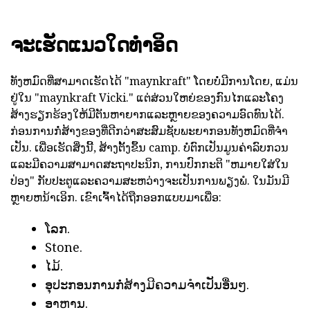
ຈະເຮັດແນວໃດທໍາອິດ
ທັງຫມົດທີ່ສາມາດເຮັດໄດ້ "maynkraft" ໂດຍບໍ່ມີການໂດຍ, ແມ່ນ
ຢູ່ໃນ "maynkraft Vicki." ແຕ່ສ່ວນໃຫຍ່ຂອງກົນໄກແລະໂຄງ
ສ້າງຮຽກຮ້ອງໃຫ້ມີຕັນຫາຍາກແລະຫຼາຍຂອງຄວາມອົດທົນໄດ້.
ກ່ອນການກໍ່ສ້າງຂອງທີ່ດີກວ່າສະສົມຊັບພະຍາກອນທັງຫມົດທີ່ຈໍາ
ເປັນ. ເພື່ອເຮັດສິ່ງນີ້, ສ້າງຕັ້ງຂຶ້ນ camp. ບໍ່ຕົກເປັນມູນຄ່າລົບກວນ
ແລະມີຄວາມສາມາດສະຖາປະນິກ, ການປົກກະຕິ "ຫມາຍໃສ່ໃນ
ປ່ອງ" ກັບປະຕູແລະຄວາມສະຫວ່າງຈະເປັນການພຽງພໍ. ໃນມັນມີ
ຫຼາຍຫນ້າເອິກ. ເຂົາເຈົ້າໄດ້ຖືກອອກແບບມາເພື່ອ:
ໂລກ.
Stone.
ໄມ້.
ອຸປະກອນການກໍ່ສ້າງມີຄວາມຈໍາເປັນອື່ນໆ.
ອາຫານ.