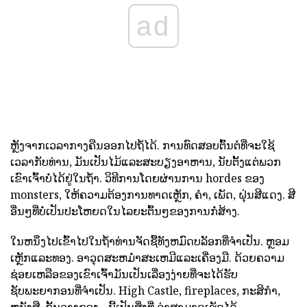
ad
ຫຼັງຈາກເວລາກາງຄືນອອກໄປຖ້ໍໄດ້. ການທົດສອບຕົ້ນຕໍທີ່ຈະໃຊ້
ເວລາກັບທ່ານ, ມັນເປັນໄມ້ແລະສະບຽງອາຫານ, ນັບຕັ້ງແຕ່ພວກ
ເຂົາເຈົ້າບໍ່ໄດ້ຢູ່ໃນຖ້ໍາ. ວິທີການໂດຍຜ່ານການ hordes ຂອງ
monsters, ໃຫ້ຄວາມຕ້ອງການທາດເຫຼັກ, ຄໍາ, ເພັດ, ຝຸ່ນສີແດງ. ສີ
ອື່ນໆທີ່ບໍ່ເປັນປະໂຫຍດໃນໄລຍະຕົ້ນໆຂອງການກໍ່ສ້າງ.
ໃນຫນຶ່ງໄປເຂົ້າໄປໃນຖ້ໍາທ່ານຈັດຊື້ທັງຫມົດບລັອກທີ່ຈໍາເປັນ. ຫຼອມ
ເຫຼັກແລະທອງ. ອາວຸດສະຫມໍ່າສະເຫມີແລະເຄື່ອງມື. ດ້ວຍຄວາມ
ຊ່ອຍເຫລືອຂອງເຂົາເຈົ້າມັນເປັນເລື່ອງງ່າຍທີ່ຈະໄດ້ຮັບ
ຊັບພະຍາກອນທີ່ຈໍາເປັນ. High Castle, fireplaces, ກະສິກໍາ,