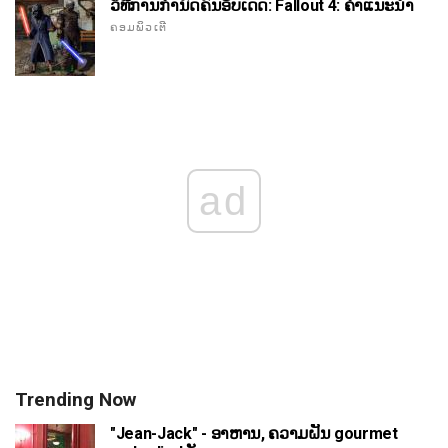
ວິທີການກໍານົດຄົນອັບເດດ: Fallout 4: ຄໍາແນະນໍາ
ຄອມພິວເຕີ
ad
Trending Now
"Jean-Jack" - ອາຫານ, ຄວາມຝັນ gourmet