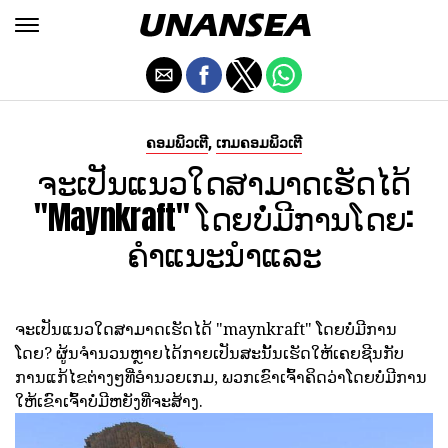
,
ຄອມພິວເຕີ
ເກມຄອມພິວເຕີ
ຈະເປັນແນວໃດສາມາດເຮັດໄດ້
"maynkraft" ໂດຍບໍ່ມີການໂດຍ:
ຄໍາແນະນໍາແລະ
ຈະເປັນແນວໃດສາມາດເຮັດໄດ້ "maynkraft" ໂດຍບໍ່ມີການ
ໂດຍ? ຜູ້ນຈໍານວນຫຼາຍໄດ້ກາຍເປັນສະນັ້ນເຮັດໃຫ້ເຄຍຊີນກັບ
ການແກ້ໄຂຕ່າງໆທີ່ອໍານວຍເກມ, ພວກເຂົາເຈົ້າຄິດວ່າໂດຍບໍ່ມີການ
ໃຫ້ເຂົາເຈົ້າບໍ່ມີຫຍັງທີ່ຈະສ້າງ.