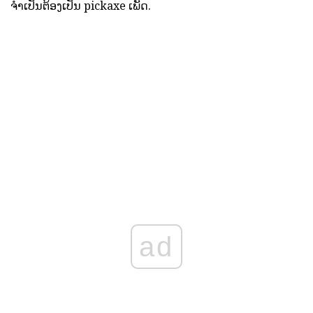
ຈໍາເປັນຕ້ອງເປັນ pickaxe ເພັດ.
ad