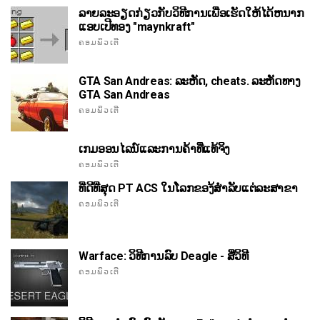
ລາຍລະອຽດກ່ຽວກັບວິທີການເພື່ອເຮັດໃຫ້ໄດ້ຫນາກ
ແອບເປີທອງ "maynkraft"
ຄອມພິວເຕີ
GTA San Andreas: ລະຫັດ, cheats. ລະຫັດທາງ
GTA San Andreas
ຄອມພິວເຕີ
ເກມອອນໄລນ໌ແລະການຄ້າທີ່ແທ້ຈິງ
ຄອມພິວເຕີ
ທີ່ດີທີ່ສຸດ PT ACS ໃນໂລກຂອງ້ສໍາລັບແຕ່ລະສາຂາ
ຄອມພິວເຕີ
Warface: ວິທີການລົບ Deagle - ສີ່ວິທີ
ຄອມພິວເຕີ