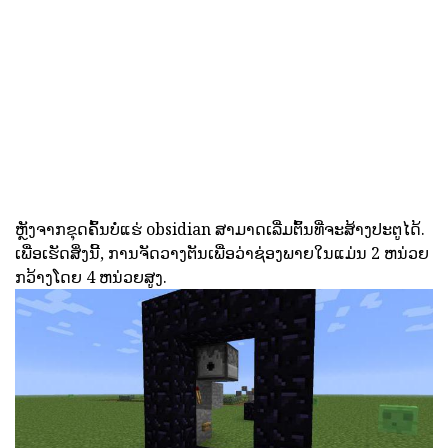
ຫຼັງຈາກຂຸດຄົ້ນບໍ່ແຮ່ obsidian ສາມາດເລີ່ມຕົ້ນທີ່ຈະສ້າງປະຕູໄດ້.
ເພື່ອເຮັດສິ່ງນີ້, ການຈັດວາງຕັນເພື່ອວ່າຊ່ອງພາຍໃນແມ່ນ 2 ຫນ່ວຍ
ກວ້າງໂດຍ 4 ຫນ່ວຍສູງ.