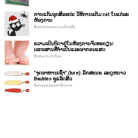
ການແຕ້ມຮູບສິລະປະ: ວິທີການແຕ້ມ cat ໃນແຕ່ລະ
ຫ້ອງການ
ສິລະປະແລະຄວາມບັນເທີງ
ຄວາມເປັນບິດາຢູ່ໃນຫ້ອງການຈົດທະບຽນ:
ເອກະສານທີ່ຈໍາເປັນແລະອາກອນແສດ
ກົດຫມາຍວ່າດ້ວຍ
"ຈຸດອາຫານເຊົ້າ" (lure): ລັກສະນະ. ລະດູຫນາວ
Baubles ຊູແອັດສິວ
ກິລາແລະອອກກໍາລັງກາຍ