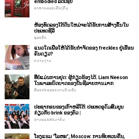
embodied ລັດເຊຍ
ອາຫານແລະເຄື່ອງດື່ມ
ຫ້ອງທົດລອງໃຕ້ດິນໃຫມ່ຈະໄດ້ຮັບການສ້າງຂຶ້ນໃນ
ປະເທດຊີລີ
ທຸລະກິດ
ແນວໃດເພື່ອໃຫ້ໄດ້ຮັບກໍາຈັດຂອງ freckles ຢູ່ເຮືອນ
ຄົນດຽວ?
ຄວາມງາມ
ທີ່ບໍ່ແມ່ນການຢຸດ: ຜູ້ກ່ຽວຂ້ອງໄດ້. Liam Neeson
ໃນພາລະບົດບາດຂອງບັນຊີລາຍການມາກ
ສິລະປະແລະຄວາມບັນເທີງ
ປະຊາກອນຂອງເກົາຫລີໃຕ້: ປະເທດອຸດົມສົມບູນ
ກ່ຽວກັບ brink ຂອງຕົວ |
ຂ່າວແລະສະມາຄົມ
ໂຮງແຮມ "ໂລຫະ", Moscow: ການທົບທວນຄືນ,