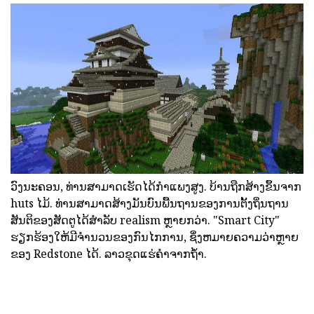
ວົງນະຄອນ, ທ່ານສາມາດເຮັດໄດ້ກໍາແພງສູງ. ບ້ານຖືກສ້າງຂຶ້ນຈາກ
huts ໄມ້. ທ່ານສາມາດສ້າງມັນບົນພື້ນຖານຂອງການຕັ້ງຖິ່ນຖານ
ສັນຕິຂອງສັດຕູໄດ້ສໍາລັບ realism ຫຼາຍກວ່າ. "Smart City"
ຮຽກຮ້ອງໃຫ້ມີຈໍານວນຂອງກົນໄກການ, ຊຶ່ງຫມາຍຄວາມວ່າຫຼາຍ
ຂອງ Redstone ໄດ້. ລາວຂຸດແຮ່ຄໍາຈາກຖ້ໍາ.