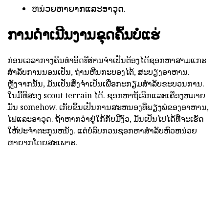
ຫນ່ວຍຫາຍາກແລະອາວຸດ.
ການດໍາເນີນງານຂຸດຄົ້ນບໍ່ແຮ່
ກ່ອນເວລາກາງຄືນທໍາອິດທີ່ທ່ານຈໍາເປັນຕ້ອງໄດ້ຊອກຫາສາມແກະ
ສໍາລັບການນອນເປັນ, ຖ່ານຫີນກະບອງໄຕ້, ສະບຽງອາຫານ.
ຫຼັງຈາກນັ້ນ, ມັນເປັນສິ່ງຈໍາເປັນເພື່ອກະກຽມສໍາລັບຂະບວນການ.
ໃນມື້ທີສອງ scout terrain ໄດ້. ຊອກຫາຖ້ໍເລິກແລະເຄື່ອງຫມາຍ
ມັນ somehow. ເກັບຂຶ້ນເປັນການສະຫນອງທີ່ພຽງພໍຂອງອາຫານ,
ໄຟແລະອາວຸດ. ຖ້າຫາກວ່າຢູ່ໃກ້ກັບມີງົວ, ມັນເປັນໄປໄດ້ທີ່ຈະເຮັດ
ໃຫ້ປະຈໍາຕະກູນຫນັງ. ແຕ່ບໍ່ລົບກວນຊອກຫາສໍາລັບຫົວຫນ່ວຍ
ຫາຍາກໂດຍສະເພາະ.