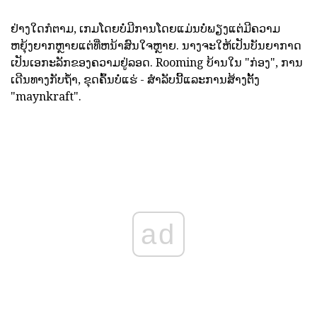
ຢ່າງໃດກໍຕາມ, ເກມໂດຍບໍ່ມີການໂດຍແມ່ນບໍ່ພຽງແຕ່ມີຄວາມ
ຫຍຸ້ງຍາກຫຼາຍແຕ່ທີ່ຫນ້າສົນໃຈຫຼາຍ. ນາງຈະໃຫ້ເປັນບັນຍາກາດ
ເປັນເອກະລັກຂອງຄວາມຢູ່ລອດ. Rooming ບ້ານໃນ "ກ່ອງ", ການ
ເດີນທາງກັບຖ້ໍາ, ຂຸດຄົ້ນບໍ່ແຮ່ - ສໍາລັບນີ້ແລະການສ້າງຕັ້ງ
"maynkraft".
ad