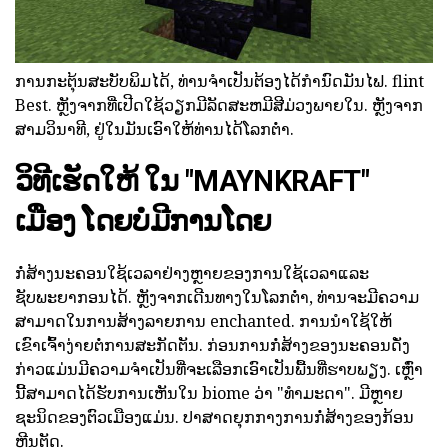
ການກະຕຸ້ນສະບັບພິມໄດ້, ທ່ານຈໍາເປັນຕ້ອງໄດ້ກໍານົດມັນໄຟ. flint
Best. ຫຼັງຈາກທີ່ເປີດໃຊ້ວຽກມີລັດສະຫມີສີມ່ວງພາຍໃນ. ຫຼັງຈາກ
ສາມວິນາທີ, ຢູ່ໃນມັນເອົາໃຫ້ທ່ານໄດ້ໂລກຕ່ໍາ.
ວິທີເຮັດໃຫ້
ໃນ "MAYNKRAFT"
ເມືອງ
ໂດຍບໍ່ມີການໂດຍ
ກໍ່ສ້າງນະຄອນໃຊ້ເວລາຢ່າງຫຼາຍຂອງການໃຊ້ເວລາແລະ
ຊັບພະຍາກອນໄດ້. ຫຼັງຈາກເດີນທາງໃນໂລກຕ່ໍາ, ທ່ານຈະມີຄວາມ
ສາມາດໃນການສ້າງລາຍການ enchanted. ການນໍາໃຊ້ໃຫ້
ເຂົາເຈົ້າງ່າຍຕໍ່ການສະກັດຕັນ. ກ່ອນການກໍ່ສ້າງຂອງນະຄອນດັ່ງ
ກ່າວແມ່ນມີຄວາມຈໍາເປັນທີ່ຈະເລືອກເອົາເປັນພື້ນທີ່ຮາບພຽງ. ເຫຼົ່າ
ນີ້ສາມາດໄດ້ຮັບການເຫັນໃນ biome ວ່າ "ທໍາມະດາ". ມີຫຼາຍ
ຊະນິດຂອງຕົວເມືອງແມ່ນ. ປາສາດຍຸກກາງການກໍ່ສ້າງຂອງກ້ອນ
ຫີນຕັດ.