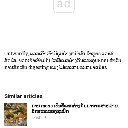
ad
Outwardly, ພວກເຂົາເຈົ້າມີຮູບຮ່າງຫນ້າສົນໃຈຫຼາຍແລະສີ
ສົດໃສ. ພວກເຂົາເຈົ້າມີກົນໄກທີ່ແຕກຕ່າງກັນແລະອຸປະກອນສໍາລັບ
ການກັກເກັບ digesting ແມງໄມ້ແລະຫນູຂະຫນາດນ້ອຍ.
Similar articles
ການ moss ເປັນທີ່ແຕກຕ່າງກັນມາຈາກສາຫລ່າຍ.
ລັກສະນະຂອງຊະນິດ
ການສ້າງຕັ້ງ