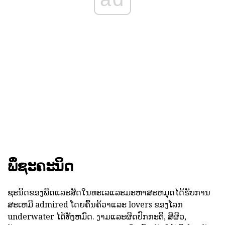
ພຶຊະຄະນິດ
ຊະນິດຂອງພືດແລະສັດໃນທະເລແລະມະຫາສະຫມຸດໄດ້ຮັບການ
ສະເຫມີ admired ໂດຍຄົ້ນຄ້ວາແລະ lovers ຂອງໂລກ
underwater ໄດ້ທັງຫມົດ. ງາມແລະຜິດປົກກະຕິ, ສີຜິວ,