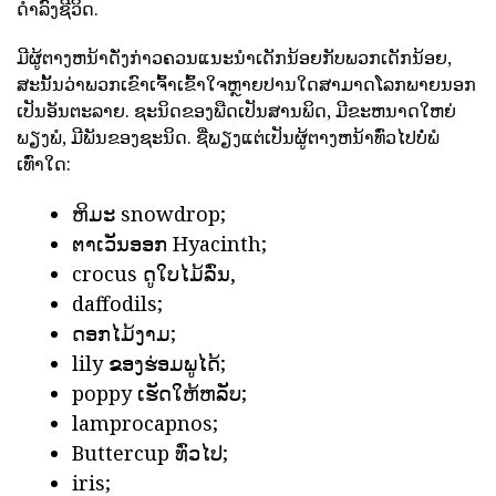
ດໍາລົງຊີວິດ.
ມີຜູ້ຕາງຫນ້າດັ່ງກ່າວຄວນແນະນໍາເດັກນ້ອຍກັບພວກເດັກນ້ອຍ,
ສະນັ້ນວ່າພວກເຂົາເຈົ້າເຂົ້າໃຈຫຼາຍປານໃດສາມາດໂລກພາຍນອກ
ເປັນອັນຕະລາຍ. ຊະນິດຂອງພືດເປັນສານພິດ, ມີຂະຫນາດໃຫຍ່
ພຽງພໍ, ມີພັນຂອງຊະນິດ. ຊື່ພຽງແຕ່ເປັນຜູ້ຕາງຫນ້າທົ່ວໄປບໍ່ພໍ
ເທົ່າໃດ:
ຫິມະ snowdrop;
ຕາເວັນອອກ Hyacinth;
crocus ດູໃບໄມ້ລົ່ນ,
daffodils;
ດອກໄມ້ງາມ;
lily ຂອງຮ່ອມພູໄດ້;
poppy ເຮັດໃຫ້ຫລັບ;
lamprocapnos;
Buttercup ທົ່ວໄປ;
iris;