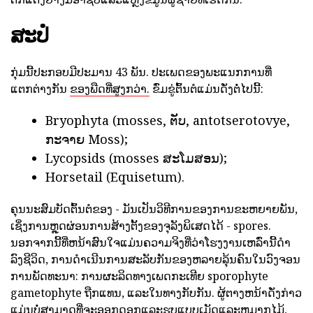
ສະປໍ
ກຸ່ມນີ້ປະກອບມີປະມານ 43 ພັນ. ປະເພດຂອງພະແນກການທີ່
ແຕກຕ່າງກັນ
ຂອງພືດທີ່ສູງກວ່າ.
ຂົ່ມຂູ່ຕົ້ນຕໍແມ່ນດັ່ງຕໍ່ໄປນີ້:
Bryophyta (mosses, ຕັບ, antotserotovye,
ກະຈາຍ Moss);
Lycopsids (mosses ສະໂມສອນ);
Horsetail (Equisetum).
ຄຸນນະສົມບັດຕົ້ນຕໍຂອງ - ມັນເປັນວິທີການຂອງການຂະຫຍາຍພັນ,
ເຊິ່ງການຫຼຸດຜ່ອນການສ້າງຕັ້ງຂອງຈຸລັງພິເສດໄດ້ - spores.
ນອກຈາກນີ້ທີ່ຫນ້າສົນໃຈແມ່ນຄວາມຈິງທີ່ວ່າໂຮງງານເຫລົ່ານີ້ດໍາ
ລົງຊີວິດ, ການດໍາເນີນການສະລັບກັນຂອງຫລາຍລຸ້ນຄົນໃນວົງຈອນ
ການພັດທະນາ: ການຜະລິດທາງເພດກະເທີຍ sporophyte
gametophyte ຖືກແທນ, ແລະໃນທາງກັບກັນ. ຜູ້ຕາງຫນ້າດັ່ງກ່າວ
ແມ່ນບໍ່ສາມາດທີ່ຈະອອກດອກແລະຮູບແບບເມັດແລະຫມາກໄມ້,