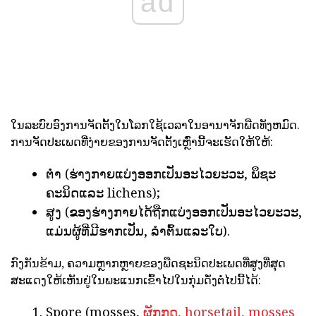
ad
ໃນລະບົບອົງການຈັດຕັ້ງໃນໂລກໃຊ້ເວລາໃນອານາຈັກພືດທັງຫມົດ.
ການຈັດປະເພດທີ່ງ່າຍຂອງການຈັດຕັ້ງເຫຼົ່ານີ້ຈະເຮັດໃຫ້ໃຫ້:
ຕ່ໍາ (ຮ່າງກາຍແບ່ງອອກເປັນອະໄວຍະວະ, ພຶຊະ
ຄະນິດແລະ lichens);
ສູງ (ຂອງຮ່າງກາຍໄດ້ຖືກແບ່ງອອກເປັນອະໄວຍະວະ,
ແມ່ນຜູ້ທີ່ມີຮາກເປັນ, ລໍາຕົ້ນແລະໃບ).
ກົງກັນຂ້າມ, ຄວາມຫຼາກຫຼາຍຂອງພືດຊະນິດປະເພດທີ່ສູງທີ່ສຸດ
ສະແດງໃຫ້ເຫັນຢູ່ໃນພະແນກເຂົ້າໄປໃນກຸ່ມດັ່ງຕໍ່ໄປນີ້ໄດ້:
Spore (mosses,
ຜັກກູດ, horsetail, mosses