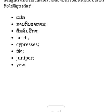
ທົ່ວໄປທີ່ສຸດໄດ້ແກ່:
ແປກ
ການກິນອາຫານ;
ຕົ້ນສົນສີດາ;
larch;
cypresses;
ຫ້າ;
juniper;
yew.