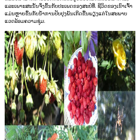
ແລະເພາະສະນັ້ນຈຶ່ງຂຶ້ນກັບປະເພດຂອງສະປໍທີ່. ຊີວິດຂອງເຂົາເຈົ້າ
ແມ່ນຫຼາຍຂຶ້ນກັບນ້ໍາການປັບປຸງພັນເກີດຂື້ນພຽງແຕ່ໃນສະພາບ
ແວດລ້ອມຄວາມຊຸ່ມ.