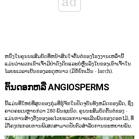
ad
ຫນຶ່ງໃນຄຸນນະສົມບັດທີ່ຫນ້າສົນໃຈຕົ້ນຕໍຂອງໂຮງງານເຫລົ່ານີ້
ແມ່ນວ່າພວກເຂົາເຈົ້າມີປ່າດົງດິບແລະບໍ່ຫຼົ່ນລົງໃບຂອງເຂົາເຈົ້າໃນ
ໄລຍະເວລາເຢັນຂອງລະດູຫນາວ (ມີຂໍ້ຍົກເວັ້ນ - larch).
ຕົ້ນດອກຫລື ANGIOSPERMS
ນີ້ແມ່ນທີ່ໃຫຍ່ທີ່ສຸດຂອງກຸ່ມທີ່ຮູ້ຈັກໃນປັດຈຸບັນທັງຫມົດຂອງພືດ, ຊຶ່ງ
ຄາດຄະເນຫຼາຍກ່ວາ 280 ພັນຊະນິດ. ຄຸນນະສົມບັດຕົ້ນຕໍຂອງ -
ແມ່ນການສ້າງຕັ້ງຂອງອະໄວຍະວະການຈະເລີນພັນຂອງດອກໄມ້, ທີ່
ມີໂຄງປະກອບການພິເສດສາມາດປັບຕົວສໍາລັບການຂະຫຍາຍພັນ.