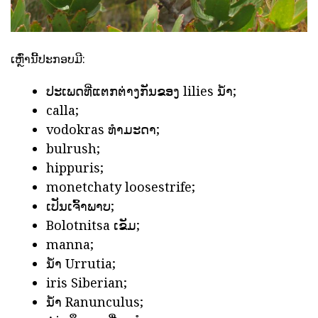
ເຫຼົ່ານີ້ປະກອບມີ:
ປະເພດທີ່ແຕກຕ່າງກັນຂອງ lilies ນ້ໍາ;
calla;
vodokras ທໍາມະດາ;
bulrush;
hippuris;
monetchaty loosestrife;
ເປັນເຈົ້າພາບ;
Bolotnitsa ເຂັມ;
manna;
ນ້ໍາ Urrutia;
iris Siberian;
ນ້ໍາ Ranunculus;