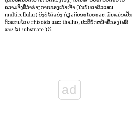
ຄວາມຈິງທີ່ວ່າຮ່າງກາຍຂອງເຂົາເຈົ້າ (ໃນບັນດາຕົວແທນ
multicellular)
ຍັງບໍ່ໄດ້ແບ່ງ
ກ່ຽວກັບອະໄວຍະວະ. ມັນແມ່ນເປັນ
ຕົວແທນໂດຍ rhizoids ແລະ thallus, ປະຕິບັດຫນ້າທີ່ຂອງໄຟລ໌
ແນບໄປ substrate ໄດ້.
ad