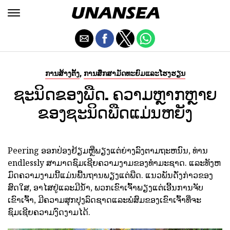
,
ການສ້າງຕັ້ງ
ການສຶກສາມັດທະຍົມແລະໂຮງຮຽນ
ຊະນິດຂອງພືດ. ຄວາມຫຼາກຫຼາຍ
ຂອງຊະນິດພືດແມ່ນຫຍັງ
Peering ອອກປ່ອງຢ້ຽມຫຼືພຽງແຕ່ຍ່າງລົງຕາມຖະຫນົນ, ທ່ານ
endlessly ສາມາດຊົມເຊີຍຄວາມງາມຂອງທໍາມະຊາດ. ແລະທັງຫ
ມົດຄວາມງາມນີ້ແມ່ນພື້ນຖານພຽງແຕ່ພືດ. ແນວພັນດັ່ງກ່າວຂອງ
ສົດໃສ, ອາໄສຢູ່ແລະມີນ້ໍາ, ພວກເຂົາເຈົ້າພຽງແຕ່ເອີ້ນການຈັບ
ເຂົາເຈົ້າ, ມີຄວາມສຸກປຸງລົດຊາດແລະພໍສົມຂອງເຂົາເຈົ້າທີ່ຈະ
ຊົມເຊີຍຄວາມງົດງາມໄດ້.