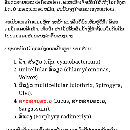
ອັນຕະລາຍແລະ defenseless, ພວກເຂົາເຈົ້າເຮັດໃຫ້ເຖິງໂລກທັງຫ
ມົດ, ບໍ່ unexplored ຫມົດ, ສະນັ້ນຈູງໃຈແລະ mysterious.
ຈະເປັນແນວໃດແມ່ນຜູ້ຕາງຫນ້າຂອງພືດທີ່ພົບເຫັນຢູ່ທີ່ນີ້? ພຶຊະ
ຄະນິດແລະພືດນ້ໍາ, ເກັບຮັກສາໄວ້ຢູ່ພື້ນຜິວນ້ໍາຫຼືນ້ໍາຖ້ວມໃນກັບຄືນ
ໄປບ່ອນແລະສ່ວນຂອງລໍາຕົ້ນຂອງນາງ.
ພຶຊະຄະນິດໄດ້ຖືກແບ່ງອອກເປັນຫຼາຍພາກສ່ວນ:
ຟ້າ, ສີຂຽວ (ເຊັ່ນ: cyanobacterium).
unicellular ສີຂຽວ (chlamydomonas,
Volvox).
ສີຂຽວ multicellular (ulothrix, Spirogyra,
Ulvi).
ສາຫລ່າຍທະເລ
(fucus, ສາຫລ່າຍທະເລ,
Sargassum).
ສີແດງ (Porphyry radimeriya).
ຄຸນນະສົມບັດເພາະຕົ້ນຕໍຂອງໂຮງງານເຫລົ່ານີ້ປະກອບດ້ວຍໃນ