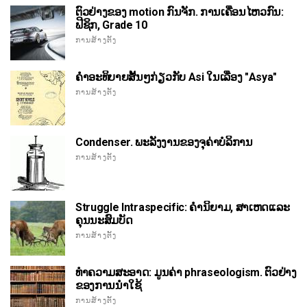
ຕົວຢ່າງຂອງ motion ກົນຈັກ. ການເຄື່ອນໄຫວກົນ:
ຟີຊິກ, Grade 10
ການສ້າງຕັ້ງ
ຄໍາອະທິບາຍສັ້ນໆກ່ຽວກັບ Asi ໃນເລື່ອງ "Asya"
ການສ້າງຕັ້ງ
Condenser. ພະລັງງານຂອງຈຸຄ່າບໍລິການ
ການສ້າງຕັ້ງ
Struggle Intraspecific: ຄໍານິຍາມ, ສາເຫດແລະ
ຄຸນນະສົມບັດ
ການສ້າງຕັ້ງ
ທໍາຄວາມສະອາດ: ມູນຄ່າ phraseologism. ຕົວຢ່າງ
ຂອງການນໍາໃຊ້
ການສ້າງຕັ້ງ