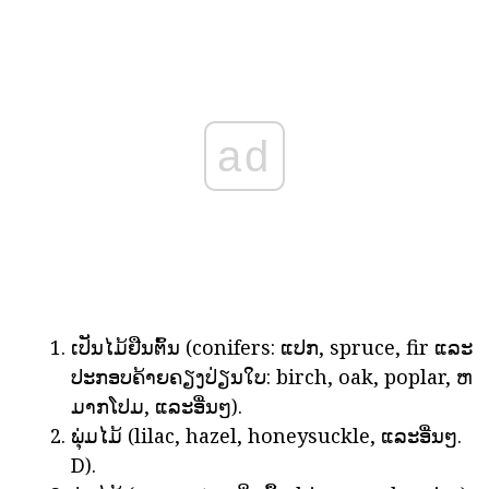
ad
ເປັນໄມ້ຢືນຕົ້ນ (conifers: ແປກ, spruce, fir ແລະ
ປະກອບຄ້າຍຄຽງປ່ຽນໃບ: birch, oak, poplar, ຫ
ມາກໂປມ, ແລະອື່ນໆ).
ພຸ່ມໄມ້ (lilac, hazel, honeysuckle, ແລະອື່ນໆ.
D).