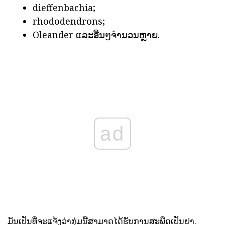
dieffenbachia;
rhododendrons;
Oleander ແລະອື່ນໆຈໍານວນຫຼາຍ.
ad
ມັນເປັນທີ່ຈະແຈ້ງວ່າກຸ່ມນີ້ສາມາດໄດ້ຮັບການສະພືດເປັນຢາ.