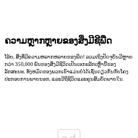
ຄວາມຫຼາກຫຼາຍຂອງສິ່ງມີຊີພືດ
ໂອ້ຍ, ສິ່ງທີ່ມີຄວາມຫລາກຫລາຍຂອງພືດ! ລວມເຖິງປັດຈຸບັນມີຫຼາຍ
ກວ່າ 350,000 ພັນຂອງສິ່ງມີຊີວິດເປັນເອກະລັກເຫຼົ່ານີ້ຂອງ
ລັກສະນະ. ທັງຫມົດຂອງພວກເຂົາແມ່ນບໍ່ໄດ້ເຊັ່ນດຽວກັນກັບໂຄງ
ປະກອບການພາຍນອກ, ແລະວິຖີຊີວິດແລະຄຸນສົມບັດພາຍໃນ.