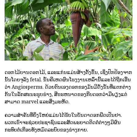
ດອກໄມ້ບານດອກໄມ້, ແລະແກ່ນແມ່ນສ້າງຕັ້ງຂຶ້ນ, ເຊິ່ງປົກປ້ອງຈາກ
ນັ້ນໂດຍຈຸລັງ fetal. ນັ້ນຄືເຫດຜົນໂຮງງານເຫລົ່ານີ້ແລະໄດ້ຖືກເອີ້ນ
ວ່າ Angiosperms. ດ້ວຍຕົນເອງດອກຂອງມັນມີດັ່ງນັ້ນທີ່ແຕກຕ່າງ
ກັນໃນລັກສະນະຮູບຮ່າງ, ສີຂະຫນາດຂອງກີບດອກວ່າມີພຽງແຕ່
ສາມາດ marvel ແລະສິ່ງມະຫັດ.
ຄວາມສໍາຄັນທີ່ຍິ່ງໃຫຍ່ແມ່ນໄດ້ຮັບໃນບັນດາດອກພືດເປັນຢາ.
ພວກເຂົາຈະຊ່ວຍປະຊາຊົນແລະສັດພະຍາດຕິດຕໍ່ຕ່າງໆມີຜົນ
ກະທົບຕໍ່ເກືອບທັງຫມົດລະບົບຂອງຮ່າງກາຍ.