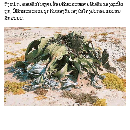
ທັງຫມົດ, ຄອບຄົວໃນຫຼາຍຮ້ອຍຄົນແລະຫລາຍພັນຄົນຂອງຊະນິດ
ທຸກ, ມີລັກສະນະສ່ວນບຸກຄົນຂອງຕົນເອງໃນໂຄງປະກອບແລະຮູບ
ລັກສະນະ.