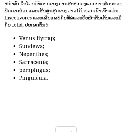
ຫນ້າສົນໃຈໂດຍວິທີການຂອງການສະຫນອງແມ່ນບາງສ່ວນຂອງ
ພືດເຂດຮ້ອນແລະເສັ້ນສູນສູດຂອງດາວໄດ້. ພວກເຂົາເຈົ້າແມ່ນ
Insectivores ແລະເຜີຍແຜ່ບໍ່ກິ່ນທີ່ພໍແລະທີ່ຫນ້າຕື່ນເຕັ້ນແລະມີ
ກິ່ນ fetid. ປະເພດຕົ້ນຕໍ:
Venus flytrap;
Sundews;
Nepenthes;
Sarracenia;
pemphigus;
Pinguicula.