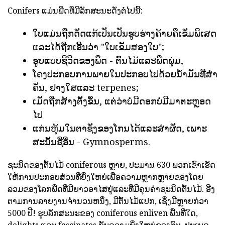
Conifers ແມ່ນພືດທີ່ມີລັກສະນະດັ່ງຕໍ່ໄປນີ້:
ໃບແມ່ນຖືກດັດແກ້ເປັນເປັນຮູບຮ່າງຄ້າຍຄືເຂັມພິເສດ
ແລະໄດ້ຖືກເອີ້ນວ່າ "ໃບເຂັມສອງໃບ";
ຮູບແບບຊີວິດຂອງພືດ - ຕົ້ນໄມ້ແລະພືດພຸ່ມ,
ໂຄງປະກອບການພາຍໃນປະກອບໄປດ້ວຍນໍ້າມັນທີ່ສໍາ
ຄັນ, ຢາງໃສແລະ terpenes;
ເມັດຖືກສ້າງຕັ້ງຂຶ້ນ, ແຕ່ວ່າບໍ່ມີດອກບໍ່ມີມາຕະຫຼອດ
ໄປ
ແກ່ນຫຸ້ມໃນຕາຊັ່ງຂອງໂກນໄດ້ແລະສໍາຜັດ, ເພາະ
ສະນັ້ນຊື່ອື່ນ - Gymnosperms.
ຊະນິດຂອງຕົ້ນໄມ້ coniferous ຫຼາຍ, ປະມານ 630 ພວກເຂົາເຮັດ
ໃຫ້ການປະກອບສ່ວນທີ່ຍິ່ງໃຫຍ່ເພື່ອຄວາມຫຼາກຫຼາຍຂອງໂດຍ
ລວມຂອງໂລກພືດທີ່ມີຍາວອາໄສຢູ່ແລະທີ່ມີຄຸນຄ່າຊະນິດຕົ້ນໄມ້. ອີງ
ຕາມການລາຍງານຈໍານວນຫນຶ່ງ, ມີຕົ້ນໄມ້ແປກ, ເຊິ່ງມີຫຼາຍກ່ວາ
5000 ປີ! ຮູບລັກສະນະຂອງ coniferous enliven ພື້ນທີ່ໃດ,
delights ແລະ fascinates ກັບຄວາມຍິ່ງໃຫຍ່ຂອງຕົນ. ປະເພດ