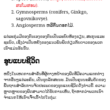
ສະໂມສອນ).
Gymnosperms (conifers, Ginkgo,
sagovnikovye).
Angiosperms ຫລືຕົ້ນດອກໄມ້.
ແຕ່ລະກຸ່ມມີຂອງຕົນເອງຂອງຕົນເປັນລະບົບຫ້ອງຮຽນ, ສະກຸນແລະ
ຊະນິດ, ເຊິ່ງວ່າເປັນຫຍັງຂອງແນວພັນພືດກ່ຽວກັບດາວຂອງພວກ
ເຮົາແມ່ນອັນນັ້ນ.
ຮູບແບບຊີວິດ
ຫນຶ່ງໃນເຫດການສໍາຄັນທີ່ຜູ້ຕາງຫນ້າຂອງພືດທີ່ມີຄວາມແຕກຕ່າງ
ຈາກອື່ນໆແຕ່ລະຄົນ, ເປັນຮູບລັກສະນະ. ມັນເປັນຄຸນນະສົມບັດຂອງ
ພື້ນຖານສໍາລັບການຈັດປະເພດຂອງຮູບແບບຊີວິດດັ່ງກ່າວນີ້. ຄວາມ
ຫຼາກຫຼາຍຂອງພືດສາມາດໄດ້ຮັບການເຫັນ, ຖ້າຫາກວ່າພວກເຮົາ
ຈໍາແນກໃຫ້ເຂົາເຈົ້າເຂົ້າໄປໃນກຸ່ມ: