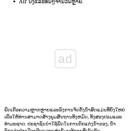
Air ບຶງແລະອື່ນໆຈໍານວນຫຼາຍ.
ad
ພືດເກືອຄວາມຫຼາກຫຼາຍແລະອົງການຈັດຕັ້ງນ້ໍາສົດແມ່ນທີ່ຍິ່ງໃຫຍ່
ເພື່ອໃຫ້ທ່ານສາມາດສ້າງພູມສັນຖານທັງຫມົດ, ທັງສອງປອມແລະ
ທໍາມະຊາດ. ປະຊາຊົນນໍາໃຊ້ພືດໃນການຕົກແຕ່ງນ້ໍາຂອງ, ນ້ໍາ
ຕົກແຕ່ງຢ່າງມືອາຊີບແລະແຫຼ່ງຂໍ້ມູນຜູ້ຊາຍທີ່ເຮັດກັນ.