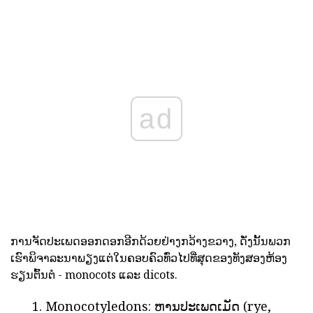
ad
ການຈັດປະເພດອອກດອກອີກດ້ວຍຢ່າງກວ້າງຂວາງ, ດັ່ງນັ້ນພວກ
ເຮົາພິຈາລະນາພຽງແຕ່ໃນຄອບຄົວທົ່ວໄປທີ່ສຸດຂອງທັງສອງຫ້ອງ
ຮຽນຕົ້ນຕໍ - monocots ແລະ dicots.
Monocotyledons: ຫານປະເພດເມັດ (rye,