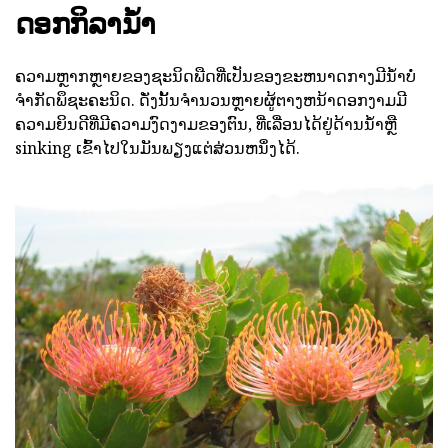
ດອກກິລານ້ໍາ
ຄວາມຫຼາກຫຼາຍຂອງຊະນິດພືດທີ່ເປັນຂອງຂະຫນາດກາງມີນ້ໍາບໍ່
ຈໍາກັດພຶຊະຄະນິດ. ດັ່ງນັ້ນຈໍານວນຫຼາຍຜູ້ຕາງຫນ້າດອກງາມມີ
ຄວາມຍິນດີທີ່ມີຄວາມງົດງາມຂອງຕົນ, ທີ່ເລື່ອນໄດ້ຢູ່ດ້ານນ້ໍາຫຼື
sinking ເຂົ້າໄປໃນມັນພຽງແຕ່ສ່ວນຫນຶ່ງໄດ້.