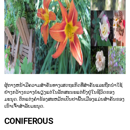
ad
ຜູ້ຕາງຫນ້າມີຄວາມສໍາຄັນທາງເສດຖະກິດທີ່ສໍາຄັນແລະຖືກນໍາໃຊ້
ຢ່າງກວ້າງຂວາງບໍ່ພຽງແຕ່ໃນລັກສະນະແຕ່ຍັງຢູ່ໃນຊີວິດຂອງ
ມະນຸດ. ຕົກແຕ່ງຄໍາຮ້ອງສະຫມັກເປັນຢາພື້ນເມືອງແມ່ນສໍາຄັນຂອງ
ເຂົາເຈົ້າສໍາລັບມະນຸດ.
CONIFEROUS