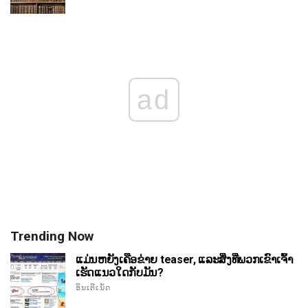
ad
Trending Now
ແມ່ນຫຍັງເຄືອຂ່າຍ teaser, ແລະສິ່ງທີ່ພວກເຂົາເຈົ້າ
ເຮັດແນວໃດກັບມັນ?
ອິນເຕີເນັດ