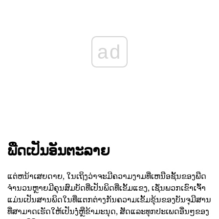
ad
ພືດເປັນອັນຕະລາຍ
ແຕ່ຫນ້າເສຍດາຍ, ໃນເຖິງວ່າຈະມີຄວາມງາມທີ່ເຫນືອຊັ້ນຂອງພືດ
ຈໍານວນຫຼາຍມີຄຸນສົມບັດທີ່ເປັນພິດທີ່ເຂັ້ມແຂງ, ເຊັ່ນພວກເຂົາເຈົ້າ
ແມ່ນເປັນສານພິດໃນທີ່ແຕກຕ່າງກັນຄວາມເຂັ້ມຂຸ້ນຂອງບັນຈຸມີສານ
ທີ່ສາມາດເຮັດໃຫ້ເປັນງໍ່ຫຼືຂ້າມະນຸດ, ສັດແລະທຸກປະເພດອື່ນໆຂອງ