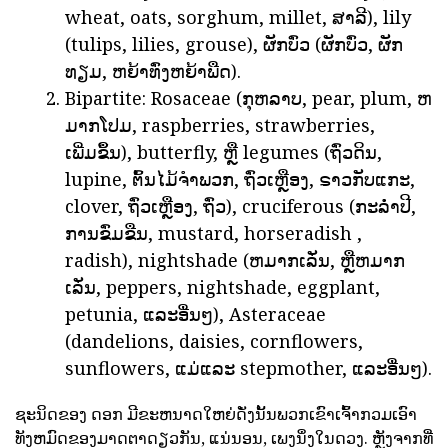
wheat, oats, sorghum, millet, ສາລີ), lily
(tulips, lilies, grouse), ຜັກບົ່ວ (ຜັກບົ່ວ, ຜັກ
ທຽມ, ຫຍ້າທົ່ງຫຍ້າພືດ).
Bipartite: Rosaceae (ກຸຫລາບ, pear, plum, ຫ
ມາກໂປມ, raspberries, strawberries,
ເພີ່ມຂຶ້ນ), butterfly, ຫຼື legumes (ຖົ່ວດິນ,
lupine, ຕົ້ນໄມ້ຈໍາພວກ, ຖົ່ວເຫຼືອງ, ຣາວກັບແກະ,
clover, ຖົ່ວເຫຼືອງ, ຖົ່ວ), cruciferous (ກະລໍ່າປີ,
ການຂົ່ມຂືນ, mustard, horseradish ,
radish), nightshade (ຫມາກເລັ່ນ, ຫຼືຫມາກ
ເລັ່ນ, peppers, nightshade, eggplant,
petunia, ແລະອື່ນໆ), Asteraceae
(dandelions, daisies, cornflowers,
sunflowers, ແມ່ແລະ stepmother, ແລະອື່ນໆ).
ຊະນິດຂອງ ດອກ ມີຂະຫນາດໃຫຍ່ດັ່ງນັ້ນພວກເຂົາເຈົ້າກວມເອົາ
ທັງຫມົດຂອງມາດຕາດຽວກັນ, ແນ່ນອນ, ເພງນຶ່ງໃນດວງ. ຫຼັງຈາກທີ່