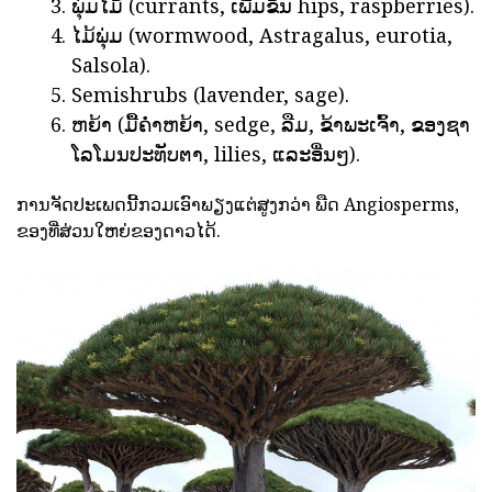
ພຸ່ມໄມ້ (currants, ເພີ່ມຂຶ້ນ hips, raspberries).
ໄມ້ພຸ່ມ (wormwood, Astragalus, eurotia,
Salsola).
Semishrubs (lavender, sage).
ຫຍ້າ (ມື້ຄ່ໍາຫຍ້າ, sedge, ລືມ, ຂ້າພະເຈົ້າ, ຂອງຊາ
ໂລໂມນປະທັບຕາ, lilies, ແລະອື່ນໆ).
ການຈັດປະເພດນີ້ກວມເອົາພຽງແຕ່ສູງກວ່າ ພືດ Angiosperms,
ຂອງທີ່ສ່ວນໃຫຍ່ຂອງດາວໄດ້.