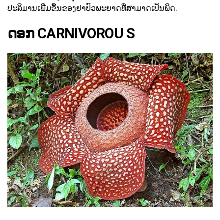
ປະລິມານເພີ່ມຂຶ້ນຂອງຢາປົວພະຍາດທີ່ສາມາດເປັນພິດ.
ດອກ CARNIVOROU S