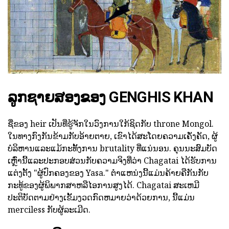
ລູກຊາຍສອງຂອງ GENGHIS KHAN
ຊື່ຂອງ heir ເປັນທີ່ຮູ້ຈັກໃນວົງການໃກ້ຊິດກັບ throne Mongol.
ໃນທາງກົງກັນຂ້າມກັບອ້າຍຕາຍ, ເຂົາໄດ້ສະໂດຍຄວາມເຄັ່ງຄັດ, ຜູ້
ບໍລິຫານແລະແມ້ກະທັ້ງການ brutality ທີ່ແນ່ນອນ. ຄຸນນະສົມບັດ
ເຫຼົ່ານີ້ແລະປະກອບສ່ວນກັບຄວາມຈິງທີ່ວ່າ Chagatai ໄດ້ຮັບການ
ແຕ່ງຕັ້ງ "ຜູ້ປົກຄອງຂອງ Yasa." ຕໍາແຫນ່ງນີ້ແມ່ນຄ້າຍຄືກັນກັບ
ກະທູ້ຂອງຜູ້ພິພາກສາຫລືໄອການສູງໄດ້. Chagatai ສະເຫມີ
ປະຕິບັດຕາມຢ່າງເຂັ້ມງວດກົດຫມາຍວ່າດ້ວຍການ, ນີ້ແມ່ນ
merciless ກັບຜູ້ລະເມີດ.