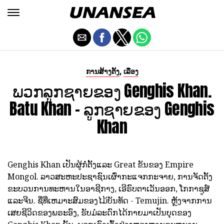
,
ການສ້າງຕັ້ງ
ເລື່ອງ
ພວກລູກຊາຍຂອງ Genghis Khan.
Batu Khan - ລູກຊາຍຂອງ Genghis
Khan
Genghis Khan ເປັນຜູ້ກໍ່ຕັ້ງແລະ Great ຂັນຂອງ Empire
Mongol. ລາວສະຫະປະຊາຊົນເຜົ່າກະແຈກກະຈາຍ, ການຈັດຕັ້ງ
ຂະບວນການທະຫານໃນອາຊີກາງ, ເອີຣົບຕາເວັນອອກ, ໂກກາຊູສ໌
ແລະຈີນ. ຊື່ທີ່ເຫມາະສົມຂອງໄມ້ບັນທັດ - Temujin. ຫຼັງຈາກການ
ເສຍຊີວິດຂອງພຣະອົງ, ຮັບມໍລະດົກໄດ້ກາຍມາເປັນບຸດຂອງ