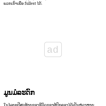
ພວກເຂົາເພື່ອ fullest ໄດ້.
ad
ມູນມໍລະດົກ
ໃນໄລຍະປີສຸດທ້າຍຂອງຊີວິດຂອງຜູ້ປົກຄອງໄດ້ເປັນຫ່ວງຫຼາຍ