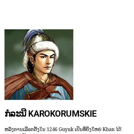
ກໍລະນີ KAROKORUMSKIE
ຫລັງການເລືອກຕັ້ງໃນ 1246 Guyuk ເປັນທີ່ຍິ່ງໃຫຍ່ Khan ໄດ້