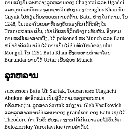
ການແບ່ງປັນລະຫວ່າງລູກຫລານຂອງ Chagatai ແລະ Ugadei
ແລະມູນມໍລະດົກຂອງລູກຊາຍອີກສອງຂອງ Genghis Khan ນັ້ນ.
Giiyuk ໄປກ່ຽວກັບຂະບວນການຕໍ່ຕ້ານ Batu. ຢ່າງໃດກໍຕາມ, ໃນ
1248, ໃນເວລາໃນເວລາທີ່ກອງທັບຂອງຕົນໄດ້ຕົກລົງໃນ
Transoxiana ເປັນ, ເຂົາໄດ້ເສຍຊີວິດຢ່າງກະທັນຫັນ. ອີງຕາມ
ການສະບັບພາສາຫນຶ່ງ, ໄດ້ poisoned ສະ Munch ແລະ Batu.
ຫນ້າທໍາອິດຕໍ່ມາມັນໄດ້ກາຍເປັນໄມ້ບັນທັດໃຫມ່ຂອງ ulus
Mongol. ໃນ 1251 Batu Khan ສົ່ງທະຫານນໍາພາໂດຍ
Burundai ພາຍໃຕ້ Ortar ເພື່ອຊ່ວຍ Munch.
ລູກຫລານ
successors Batu ໄດ້: Sartak, Toucan ແລະ Ulaghchi
Abukan. ທໍາອິດແມ່ນເປັນຜູ້ຕິດຕາມຂອງສາສະຫນາ
ຄຣິດສະຕຽນ. ລູກສາວ Sartak ແຕ່ງງານ Gleb Vasilkovich
ແລະລູກສາວກາຍພັນລະຍາຂອງ grandson ຂອງ Batu ເຊນໄດ້
Theodore ດໍາ. ໃນທັງສອງແຕ່ງງານໄດ້ເກີດມາແລະໄມ້ບັນທັດ
Beloziorskiy Yaroslavskie (ຕາມລໍາດັບ).