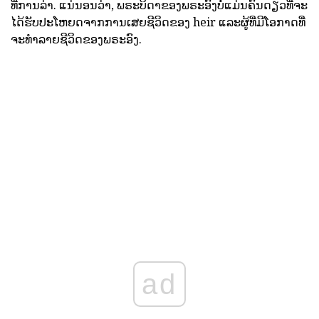
ທີ່ການລ່າ. ແນ່ນອນວ່າ, ພຣະບິດາຂອງພຣະອົງບໍ່ແມ່ນຄົນດຽວທີ່ຈະ
ໄດ້ຮັບປະໂຫຍດຈາກການເສຍຊີວິດຂອງ heir ແລະຜູ້ທີ່ມີໂອກາດທີ່
ຈະທໍາລາຍຊີວິດຂອງພຣະອົງ.
ad