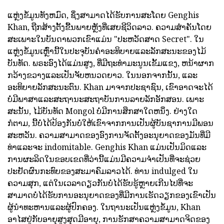
ແຫຼ່ງຂໍ້ມູນທັງຫມົດ, ຊຶ່ງສາມາດໄດ້ຮັບການສະໂດຍ Genghis
Khan, ຖືກສ້າງຕັ້ງຂື້ນພາຍຫຼັງທີ່ເສຍຊີວິດລາວ. ຄວາມສໍາຄັນໂດຍ
ສະເພາະໃນບັນດາພວກເຂົາແມ່ນ "ປະຫວັດສາດ Secret". ໃນ
ແຫຼ່ງຂໍ້ມູນເຫຼົ່ານີ້ໃນປະຈຸບັນຄໍາອະທິບາຍແລະລັກສະນະຂອງໄມ້
ບັນທັດ. ພຣະອົງໄດ້ແມ່ນສູງ, ທີ່ມີຖະທໍາມະນູນເຂັ້ມແຂງ, ຫນ້າຜາກ
ກວ້າງຂວາງແລະເປັນຈັບຫນວດຍາວ. ໃນນອກຈາກນັ້ນ, ແລະ
ອະທິບາຍລັກສະນະຕົນ. Khan ມາຈາກປະຊາຊົນ, ເຂົາອາດຈະໄດ້
ບໍ່ມີພາສາແລະສະຖານະສະຖາບັນການລາຍລັກອັກສອນ. ເພາະ
ສະນັ້ນ, ໄມ້ບັນທັດ Mongol ບໍ່ມີການສຶກສາໃດຫນຶ່ງ. ຢ່າງໃດ
ກໍຕາມ, ນີ້ບໍ່ໄດ້ປ້ອງກັນບໍ່ໃຫ້ເຂົາຈາກການເປັນຜູ້ບັນຊາການມີພອນ
ສະຫວັນ. ຄວາມສາມາດຂອງອົງການຈັດຕັ້ງອະນຸຍາດຂອງມັນທີ່ມີ
ທ່າແລະຈະ indomitable. Genghis Khan ແມ່ນເປັນມິດແລະ
ການຜະລິດໃນຂອບເຂດທີ່ວ່ານີ້ແມ່ນມີຄວາມຈໍາເປັນທີ່ຈະຊ່ວຍ
ປະຢັດຜົນກະທົບຂອງສະມາຄົມລາວໄດ້. ທ່ານ indulged ໃນ
ຄວາມສຸກ, ແຕ່ໃນເວລາດຽວກັນບໍ່ໄດ້ຮັບຮູ້ຫຼາຍເກີນໄປທີ່ຈະ
ສາມາດບໍ່ໄດ້ຮັບການອະນຸຍາດຂອງທີ່ມີການເຮັດວຽກຂອງເຂົາເປັນ
ຜູ້ນໍາທະຫານແລະຜູ້ປົກຄອງ. ໃນຖານະເປັນແຫຼ່ງຂໍ້ມູນ, Khan
ອາໄສຢູ່ກັບອາຍຸສູງສຸດມີອາຍຸ, ການຮັກສາຄວາມສາມາດຈິດຂອງ