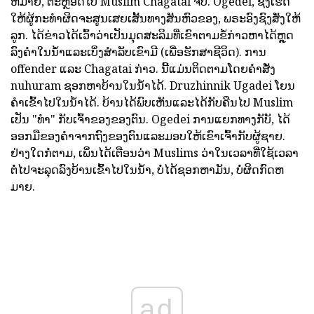
ຫມາຍ, ຕະຫຼອດໄປ Muslim Chagatai ຈັບ. Ogedei, ຊຶ່ງເຮັດ
ໃຫ້ຜູ້ກະທໍາຜິດຈະສູນເສຍເສັ້ນທາງສັນຫົວຂອງ, ພຣະອົງຊົງສັ່ງໃຫ້
ລູກ. ໄດ້ຂ່າວໄດ້ເວົ້າວ່າເປັນມຸດສະລິມທີ່ເຂົາຕາມຂໍ້ກ່າວຫາໄດ້ຫຼຸດ
ລົງຄໍາໃນນ້ໍາແລະເບິ່ງສໍາລັບເຂົາມີ (ເພື່ອຮັກສາຊີວິດ). ການ
offender ແລະ Chagatai ກ່າວ. ນີ້ແມ່ນຕິດຕາມໂດຍຄໍາສັ່ງ
nuhuram ຊອກຫາບ້ານໃນນ້ໍາໄດ້. Druzhinnik Ugadei ໂຍນ
ຄໍາເຂົ້າໄປໃນນ້ໍາໄດ້. ບ້ານໄດ້ພົບເຫັນແລະໄດ້ກັບຄືນໄປ Muslim
ເປັນ "ທໍາ" ກັບເຈົ້າຂອງຂອງຕົນ. Ogedei ການແຍກທາງກັບັ, ໄດ້
ອອກມືຂອງຄໍາຈາກຖົງຂອງຕົນແລະມອບໃຫ້ເຂົາເຈົ້າກັບຜູ້ຊາຍ.
ຢ່າງໃດກໍຕາມ, ເພິ່ນໄດ້ເຕືອນວ່າ Muslims ວ່າໃນເວລາທີ່ໃຊ້ເວລາ
ຕໍ່ໄປຈະລຸດລົງບ້ານເຂົ້າໄປໃນນ້ໍາ, ບໍ່ໄດ້ຊອກຫາມັນ, ບໍ່ຜິດກົດຫ
ມາຍ.
ad