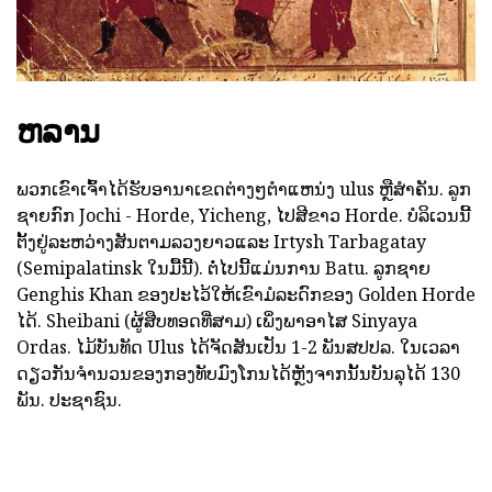
ຫລານ
ພວກເຂົາເຈົ້າໄດ້ຮັບອານາເຂດຕ່າງໆຕໍາແຫນ່ງ ulus ຫຼືສໍາຄັນ. ລູກ
ຊາຍກົກ Jochi - Horde, Yicheng, ໄປສີຂາວ Horde. ບໍລິເວນນີ້
ຕັ້ງຢູ່ລະຫວ່າງສັນຕາມລວງຍາວແລະ Irtysh Tarbagatay
(Semipalatinsk ໃນມື້ນີ້). ຕໍ່ໄປນີ້ແມ່ນການ Batu. ລູກຊາຍ
Genghis Khan ຂອງປະໄວ້ໃຫ້ເຂົາມໍລະດົກຂອງ Golden Horde
ໄດ້. Sheibani (ຜູ້ສືບທອດທີ່ສາມ) ເພິ່ງພາອາໄສ Sinyaya
Ordas. ໄມ້ບັນທັດ Ulus ໄດ້ຈັດສັນເປັນ 1-2 ພັນສປປລ. ໃນເວລາ
ດຽວກັນຈໍານວນຂອງກອງທັບມົງໂກນໄດ້ຫຼັງຈາກນັ້ນບັນລຸໄດ້ 130
ພັນ. ປະຊາຊົນ.