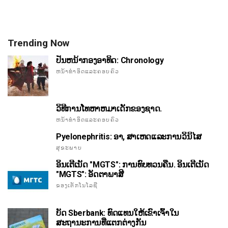
Trending Now
ປັນຫນ້າກອງອາທິດ: Chronology
ຫນ້າທໍາອິດແລະຄອບຄົວ
ວິທີການໂທຫາຫມາເດັກຂອງຊາດ.
ຫນ້າທໍາອິດແລະຄອບຄົວ
Pyelonephritis: ອາ, ສາເຫດແລະການວິນິໄສ
ສຸຂະພາບ
ອິນເຕີເນັດ "MGTS": ການທົບທວນຄືນ. ອິນເຕີເນັດ
"MGTS": ອັດຕາພາສີ
ຂອງເຕັກໂນໂລຊີ
ບັດ Sberbank: ທົດແທນໃຫ້ເຂົາເຈົ້າໃນ
ສະຖານະການທີ່ແຕກຕ່າງກັນ