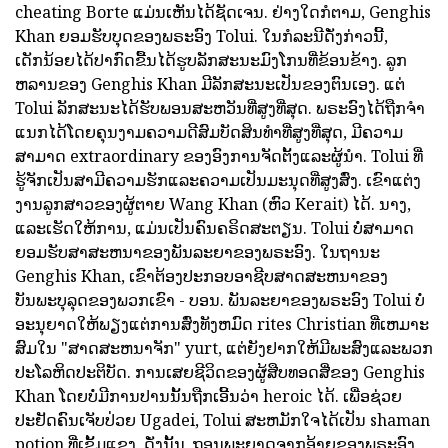
cheating Borte ແມ່ນເຫັນໄດ້ຊັດເຈນ. ຢ່າງໃດກໍຕາມ, Genghis
Khan ຍອມຮັບບຸດຂອງພຣະອົງ Tolui. ໃນກໍລະນີດັ່ງກ່າວນີ້,
ເດັກນ້ອຍໄດ້ປາກົດຂື້ນໄດ້ຮູບລັກສະນະມົງໂກນທີ່ຂ້ອນຂ້າງ. ລູກ
ຫລານຂອງ Genghis Khan ມີລັກສະນະເປັນຂອງຕົນເອງ. ແຕ່
Tolui ລັກສະນະໄດ້ຮັບພອນສະຫວັນທີ່ສູງທີ່ສຸດ. ພຣະອົງໄດ້ຖືກຈໍາ
ແນກໄດ້ໂດຍຄຸນງາມຄວາມດີສົມບັດສິນທໍາທີ່ສູງທີ່ສຸດ, ມີຄວາມ
ສາມາດ extraordinary ຂອງອົງການຈັດຕັ້ງແລະຜູ້ນໍາ. Tolui ທີ່
ຮູ້ຈັກເປັນສາມີຄວາມຮັກແລະຄວາມເປັນມະນຸດທີ່ສູງສົ່ງ. ເຂົາແຕ່ງ
ງານລູກສາວຂອງຜູ້ຕາຍ Wang Khan (ຫົວ Kerait) ໄດ້. ນາງ,
ແລະເຮັດໃຫ້ການ, ແມ່ນເປັນຄົນຄຣິດສະຕຽນ. Tolui ບໍ່ສາມາດ
ຍອມຮັບສາສະຫນາຂອງພັນລະຍາຂອງພຣະອົງ. ໃນຖານະ
Genghis Khan, ເຂົາຕ້ອງປະກອບອາຊີບສາດສະຫນາຂອງ
ບັນພະບຸລຸດຂອງພວກເຂົາ - ບອນ. ພັນລະຍາຂອງພຣະອົງ Tolui ບໍ່
ອະນຸຍາດໃຫ້ພຽງແຕ່ການສົ່ງທັງຫມົດ rites Christian ທີ່ເຫມາະ
ສົມໃນ "ສາດສະຫນາຈັກ" yurt, ແຕ່ຍັງຢາກໃຫ້ມີພະສົງແລະພວກ
ປະໂລຫິດປະຕິບັດ. ການເສຍຊີວິດຂອງຜູ້ສືບທອດສີ່ຂອງ Genghis
Khan ໂດຍບໍ່ມີການປານນັ້ນຖືກເອີ້ນວ່າ heroic ໄດ້. ເພື່ອຊ່ວຍ
ປະຢັດຄົນເຈັບປ່ວຍ Ugadei, Tolui ສະຫມັກໃຈໄດ້ເປັນ shaman
potion ທີ່ເຂັ້ມແຂງ. ດັ່ງນັ້ນ, ຖອນພະຍາດຈາກອ້າຍຂອງພຣະອົງ,