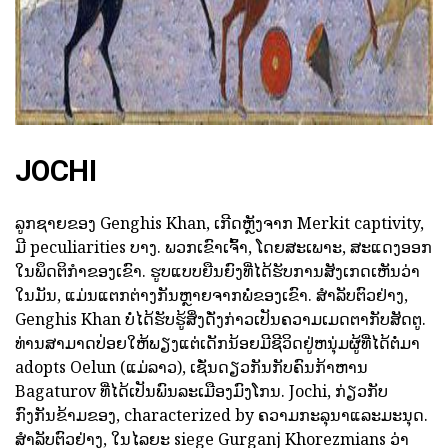
JOCHI
ລູກຊາຍຂອງ Genghis Khan, ເກີດຫຼັງຈາກ Merkit captivity,
ມີ peculiarities ບາງ. ພວກເຂົາເຈົ້າ, ໂດຍສະເພາະ, ສະແດງອອກ
ໃນພຶດຕິກໍາຂອງເຂົາ. ຮູບແບບຍືນຍົງທີ່ໄດ້ຮັບການສັງເກດເຫັນວ່າ
ໃນມັນ, ແມ່ນແຕກຕ່າງກັນຫຼາຍຈາກພໍ່ຂອງເຂົາ. ສໍາລັບຕົວຢ່າງ,
Genghis Khan ບໍ່ໄດ້ຮັບຮູ້ສິ່ງດັ່ງກ່າວເປັນຄວາມເມດຕາກັບສັດຕູ.
ທ່ານສາມາດປ່ອຍໃຫ້ພຽງແຕ່ເດັກນ້ອຍມີຊີວິດຢູ່ຫນຸ່ມຜູ້ທີ່ໄດ້ຕໍ່ມາ
adopts Oelun (ແມ່ລາວ), ເຊັ່ນດຽວກັນກັບຄົນກ້າຫານ
Bagaturov ທີ່ໄດ້ເປັນພົນລະເມືອງມົງໂກນ. Jochi, ກ່ຽວກັບ
ກົງກັນຂ້າມຂອງ, characterized by ຄວາມກະລຸນາແລະມະນຸດ.
ສໍາລັບຕົວຢ່າງ, ໃນໄລຍະ siege Gurganj Khorezmians ວ່າ