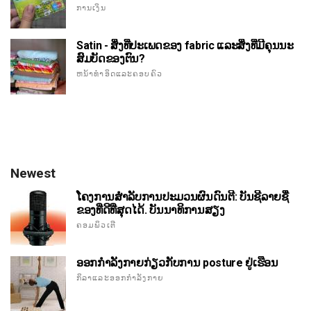
ການເງິນ
Satin - ສິ່ງທີ່ປະເພດຂອງ fabric ແລະສິ່ງທີ່ມີຄຸນນະ
ສົມບັດຂອງຕົນ?
ຫນ້າທໍາອິດແລະຄອບຄົວ
Newest
ໂຄງການສໍາລັບການປະມວນຜົນດົນຕີ: ບັນຊີລາຍຊື່
ຂອງທີ່ດີທີ່ສຸດໄດ້. ບັນນາທິການສຽງ
ຄອມພິວເຕີ
ອອກກໍາລັງກາຍກ່ຽວກັບການ posture ຢູ່ເຮືອນ
ກິລາແລະອອກກໍາລັງກາຍ