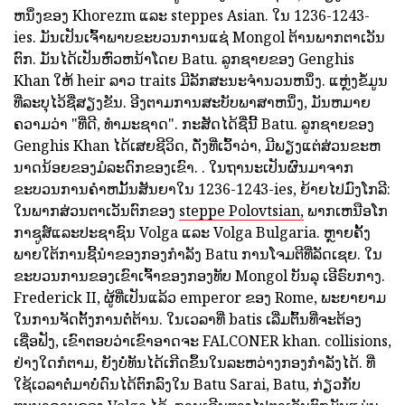
ຫນຶ່ງຂອງ Khorezm ແລະ steppes Asian. ໃນ 1236-1243-
ies. ມັນເປັນເຈົ້າພາບຂະບວນການແຊ່ Mongol ຕ້ານພາກຕາເວັນ
ຕົກ. ມັນໄດ້ເປັນຫົວຫນ້າໂດຍ Batu. ລູກຊາຍຂອງ Genghis
Khan ໃຫ້ heir ລາວ traits ມີລັກສະນະຈໍານວນຫນຶ່ງ. ແຫຼ່ງຂໍ້ມູນ
ທີ່ລະບຸໄວ້ຊື່ສຽງຂັນ. ອີງຕາມການສະບັບພາສາຫນຶ່ງ, ມັນຫມາຍ
ຄວາມວ່າ "ທີ່ດີ, ທໍາມະຊາດ". ກະສັດໄດ້ຊື່ນີ້ Batu. ລູກຊາຍຂອງ
Genghis Khan ໄດ້ເສຍຊີວິດ, ດັ່ງທີ່ເວົ້າວ່າ, ມີພຽງແຕ່ສ່ວນຂະຫ
ນາດນ້ອຍຂອງມໍລະດົກຂອງເຂົາ. . ໃນຖານະເປັນຜົນມາຈາກ
ຂະບວນການຄໍາຫມັ້ນສັນຍາໃນ 1236-1243-ies, ຍ້າຍໄປມົງໂກລີ:
ໃນພາກສ່ວນຕາເວັນຕົກຂອງ
steppe Polovtsian,
ພາກເຫນືອໂກ
ກາຊູສ໌ແລະປະຊາຊົນ Volga ແລະ Volga Bulgaria. ຫຼາຍຄັ້ງ
ພາຍໃຕ້ການຊີ້ນໍາຂອງກອງກໍາລັງ Batu ການໂຈມຕີທີ່ລັດເຊຍ. ໃນ
ຂະບວນການຂອງເຂົາເຈົ້າຂອງກອງທັບ Mongol ບັນລຸ ເອີຣົບກາງ.
Frederick II, ຜູ້ທີ່ເປັນແລ້ວ emperor ຂອງ Rome, ພະຍາຍາມ
ໃນການຈັດຕັ້ງການຕໍ່ຕ້ານ. ໃນເວລາທີ່ batis ເລີ່ມຕົ້ນທີ່ຈະຕ້ອງ
ເຊື່ອຟັງ, ເຂົາຕອບວ່າເຂົາອາດຈະ FALCONER khan. collisions,
ຢ່າງໃດກໍຕາມ, ຍັງບໍ່ທັນໄດ້ເກີດຂຶ້ນໃນລະຫວ່າງກອງກໍາລັງໄດ້. ທີ່
ໃຊ້ເວລາຕໍ່ມາບໍ່ດົນໄດ້ຕົກລົງໃນ Batu Sarai, Batu, ກ່ຽວກັບ