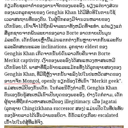
ກ່ຽວກັບຊະຕາກໍາຂອງອານາຈັກຂອງພຣະອົງ. ພຽງແຕ່ບາງສ່ວນ
ຂອງພວກລູກຊາຍຂອງ Genghis Khan ໄດ້ມີສິດທິໃນການໃຊ້
ເວລາສະຖານທີ່ຂອງຕົນ. ໃນຜູ້ປົກຄອງມີຈໍານວນຫລາຍຂອງ
ເດັກນ້ອຍ, ເຂົາເຈົ້າໄດ້ຖືກພິຈາລະນາທັງຫມົດທີ່ຈະທໍາ. ແຕ່ພຽງແຕ່
ສີ່ລູກຊາຍຈາກພັນລະຍາຂອງລາວ Borte ອາດກາຍເປັນມູນ
ມໍລະດົກ. ເດັກນ້ອຍເຫຼົ່ານີ້ແມ່ນແຕກຕ່າງກັນຫຼາຍຈາກກັນແລະກັນ
ແລະລັກສະນະແລະ inclinations. ລູກຊາຍ eldest ຂອງ
Genghis Khan ເກີດຈາກນັ້ນບໍ່ດົນລາວກັບຄືນຈາກ Borte
Merkit captivity. ເງົາຂອງພຣະອົງໄດ້ສະແຫວງຫາສະເຫມີ
ເດັກນ້ອຍໄດ້. ພາສາທີ່ຊົ່ວຮ້າຍແລະແມ້ກະທັ້ງໄດ້ລູກຊາຍສອງຂອງ
Genghis Khan, ທີ່ມີຊື່ຫຼັງຈາກນັ້ນຈະລົງໄປໃນປະຫວັດສາດຂອງ
ອານາຈັກ Mongol,
openly ຮຽກຮ້ອງໃຫ້ເຂົາ "Merkit geek".
ແມ່ສະເຫມີປ້ອງກັນເດັກ. ໃນກໍລະນີດັ່ງກ່າວນີ້, Genghis Khan
ຕົນເອງຮັບຮູ້ສະເຫມີເຂົາເປັນບຸດຂອງພຣະອົງ. ຢ່າງໃດກໍຕາມ, ເດັກ
ຜູ້ຊາຍທີ່ຖືກກ່າວຫາສະເຫມີຂອງ illegitimacy. ເມື່ອ Jagatai
(ລູກຊາຍ Chingizkhana successor ສອງ) ແມ່ນເປີດໃນທີ່ປະທັບ
ຂອງອ້າຍລາວໄດ້ເອີ້ນວ່າພຣະບິດາ. ຂໍ້ຂັດແຍ່ງເກືອບ escalated
ເຂົ້າໄປໃນຕໍ່ສູ້ທີ່ແທ້ຈິງ.