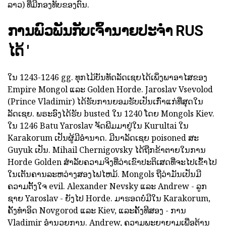
ລາວ) ທີ່ມີກອງທັບຂອງຕົນ.
ການພົວພັນກັບເຈົ້ານາຍປະຈໍາ RUS
ໄດ້ '
ໃນ 1243-1246 gg. ທຸກໄມ້ບັນທັດລັດເຊຍໄດ້ເພິ່ງພາອາໄສຂອງ
Empire Mongol ແລະ Golden Horde. Jaroslav Vsevolod
(Prince Vladimir) ໄດ້ຮັບການຍອມຮັບເປັນເກົ່າແກ່ທີ່ສຸດໃນ
ລັດເຊຍ. ພຣະອົງໄດ້ຮັບ busted ໃນ 1240 ໂດຍ Mongols Kiev.
ໃນ 1246 Batu Yaroslav ຈັດພີມມາຢູ່ໃນ Kurultai ໃນ
Karakorum ເປັນຜູ້ມີອໍານາດ. ມີນາລັດເຊຍ poisoned ສະ
Guyuk ເປັນ. Mihail Chernigovsky ໄດ້ຖືກຂ້າຕາຍໃນການ
Horde Golden ສໍາລັບຄວາມຈິງທີ່ວ່າເຂົາປະຕິເສດທີ່ຈະໄປເຂົ້າໄປ
ໃນເຕັນຄານລະຫວ່າງສອງໄຟໄຫມ້. Mongols ຖືວ່າມັນເປັນມີ
ຄວາມຕັ້ງໃຈ evil. Alexander Nevsky ແລະ Andrew - ລູກ
ຊາຍ Yaroslav - ຍັງໄປ Horde. ມາຮອດບໍ່ມີໃນ Karakorum,
ຄັ້ງທໍາອິດ Novgorod ແລະ Kiev, ແລະຄັ້ງທີສອງ - ການ
Vladimir ອໍານວຍການ. Andrew, ຄວາມພະຍາຍາມເພື່ອຕ້ານ