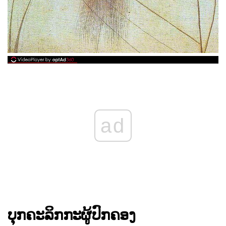
ad
ບຸກຄະລິກກະຜູ້ປົກຄອງ