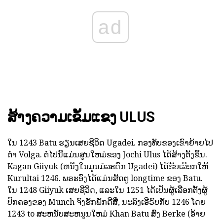
ad
ສ້າງຄວາມເຂັ້ມແຂງ ULUS
ໃນ 1243 Batu ຮຽນເສຍຊີວິດ Ugadei. ກອງທັບຂອງເຂົາຍ້າຍໄປ
ຕ່ໍາ Volga. ຕໍ່ໄປນີ້ແມ່ນສູນໃຫມ່ຂອງ Jochi Ulus ໄດ້ສ້າງຕັ້ງຂຶ້ນ.
Kagan Giiyuk (ຫນຶ່ງໃນມູນມໍລະດົກ Ugadei) ໄດ້ຮັບເລືອກໃຫ້
Kurultai 1246. ພຣະອົງໄດ້ແມ່ນສັດຕູ longtime ຂອງ Batu.
ໃນ 1248 Giiyuk ເສຍຊີວິດ, ແລະໃນ 1251 ໄດ້ເປັນຜູ້ເລືອກຕັ້ງຜູ້
ປົກຄອງຂອງ Munch ຈົງຮັກພັກດີສີ່, ນະລົງເອີຣົບກັບ 1246 ໂດຍ
1243 to ສະຫນັບສະຫນູນໃຫມ່ Khan Batu ສົ່ງ Berke (ອ້າຍ