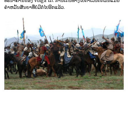
ທະນາຄານຂອງ Volga ໄດ້. ການເດີນທາງໄປຕາເວັນຕົກມັນແມ່ນ
ຄໍາຫມັ້ນສັນຍາທີ່ບໍ່ມີຕໍ່ໄປອີກແລ້ວ.