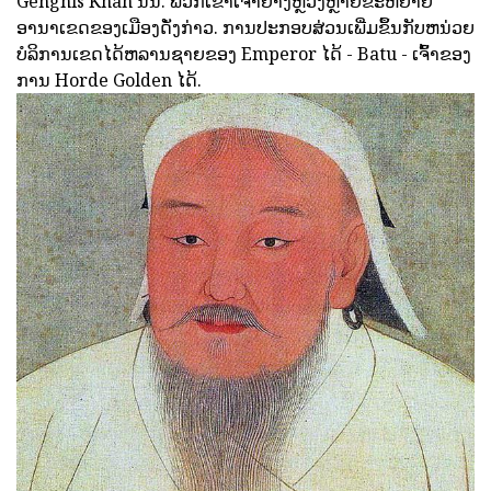
Genghis Khan ນັ້ນ. ພວກເຂົາເຈົ້າຢ່າງຫຼວງຫຼາຍຂະຫຍາຍ
ອານາເຂດຂອງເມືອງດັ່ງກ່າວ. ການປະກອບສ່ວນເພີ່ມຂຶ້ນກັບຫນ່ວຍ
ບໍລິການເຂດໄດ້ຫລານຊາຍຂອງ Emperor ໄດ້ - Batu - ເຈົ້າຂອງ
ການ Horde Golden ໄດ້.