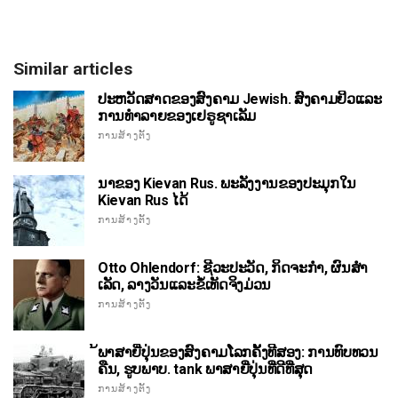
Similar articles
ປະຫວັດສາດຂອງສົງຄາມ Jewish. ສົງຄາມຢິວແລະ
ການທໍາລາຍຂອງເຢຣູຊາເລັມ
ການສ້າງຕັ້ງ
ນາຂອງ Kievan Rus. ພະລັງງານຂອງປະມຸກໃນ
Kievan Rus ໄດ້
ການສ້າງຕັ້ງ
Otto Ohlendorf: ຊີວະປະວັດ, ກິດຈະກໍາ, ຜົນສໍາ
ເລັດ, ລາງວັນແລະຂໍ້ເທັດຈິງມ່ວນ
ການສ້າງຕັ້ງ
້ພາສາຍີ່ປຸ່ນຂອງສົງຄາມໂລກຄັ້ງທີສອງ: ການທົບທວນ
ຄືນ, ຮູບພາບ. tank ພາສາຍີ່ປຸ່ນທີ່ດີທີ່ສຸດ
ການສ້າງຕັ້ງ