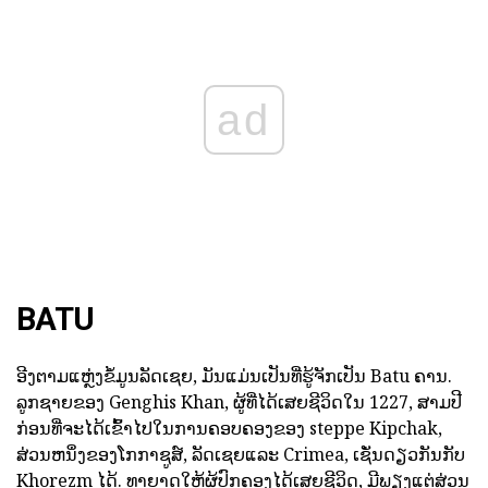
ad
BATU
ອີງຕາມແຫຼ່ງຂໍ້ມູນລັດເຊຍ, ມັນແມ່ນເປັນທີ່ຮູ້ຈັກເປັນ Batu ຄານ.
ລູກຊາຍຂອງ Genghis Khan, ຜູ້ທີ່ໄດ້ເສຍຊີວິດໃນ 1227, ສາມປີ
ກ່ອນທີ່ຈະໄດ້ເຂົ້າໄປໃນການຄອບຄອງຂອງ steppe Kipchak,
ສ່ວນຫນຶ່ງຂອງໂກກາຊູສ໌, ລັດເຊຍແລະ Crimea, ເຊັ່ນດຽວກັນກັບ
Khorezm ໄດ້. ທາຍາດໃຫ້ຜູ້ປົກຄອງໄດ້ເສຍຊີວິດ, ມີພຽງແຕ່ສ່ວນ