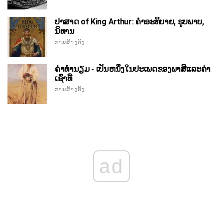
ປາສາດ of King Arthur: ຄໍາອະທິບາຍ, ຮູບພາບ,
ນິທານ
ການສ້າງຕັ້ງ
ຄ່າທໍານຽມ - ເປັນຫນຶ່ງໃນປະເພດຂອງພາສີແລະຄ່າ
ເຊົ່າທີ່
ການສ້າງຕັ້ງ
ad