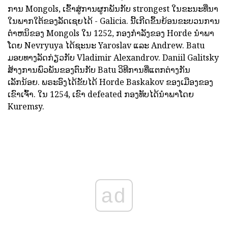
ການ Mongols, ເຂົ້າສູ່ການຜູກພັນກັບ strongest ໃນຂະນະທີ່ນາ
ໃນພາກໃຕ້ຂອງລັດເຊຍໄດ້ - Galicia. ນີ້ເກີດຂຶ້ນຍ້ອນຂະບວນການ
ຕໍາຫນິຂອງ Mongols ໃນ 1252, ກອງກໍາລັງຂອງ Horde ນໍາພາ
ໂດຍ Nevryuya ໄດ້ຊະນະ Yaroslav ແລະ Andrew. Batu
ມອບທາງລັດກ່ຽວກັບ Vladimir Alexandrov. Daniil Galitsky
ສ້າງການພົວພັນຂອງຕົນກັບ Batu ວິທີການທີ່ແຕກຕ່າງກັນ
ເລັກນ້ອຍ. ພຣະອົງໄດ້ຂັບໄດ້ Horde Baskakov ຂອງເມືອງຂອງ
ເຂົາເຈົ້າ. ໃນ 1254, ເຂົາ defeated ກອງທັບໄດ້ນໍາພາໂດຍ
Kuremsy.
ad