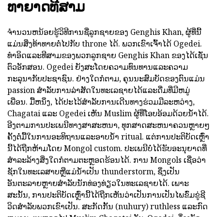
ທາຍາດທີສາມ
ຈໍານວນຫນ້ອຍຮູ້ວິທີການຊື່ລູກຊາຍຂອງ Genghis Khan, ຜູ້ທີ່ນີ້
ແມ່ນສິ່ງທ້າທາຍຕໍ່ໄປກັບ throne ໄດ້. ພວກເຂົາເຈົ້າໄດ້ Ogedei.
ທໍາອິດແລະທີສາມຂອງພວກລູກຊາຍ Genghis Khan ຂອງໄດ້ເຊັ່ນ
ຕົວອັກສອນ. Ogedei ຍັງສະໂດຍຄວາມທົນທານແລະຄວາມ
ກະລຸນາກັບປະຊາຊົນ. ຢ່າງໃດກໍຕາມ, ຄຸນນະສົມບັດຂອງຕົນແມ່ນ
passion ສໍາລັບການລ່າສັດໃນທະເລຊາຍໄດ້ແລະດື່ມທີ່ມີຫມູ່
ເພື່ອນ. ມື້ຫນຶ່ງ, ໄດ້ປະໄວ້ສໍາລັບການເດີນທາງຮ່ວມມືລະຫວ່າງ,
Chagatai ແລະ Ogedei ເຫັນ Muslim ຜູ້ທີ່ໂອບອ້ອມດ້ວຍນ້ໍາໄດ້.
ອີງຕາມການປະເພນີທາງສາສະຫນາ, ທຸກສາດສະຫນາຄວນຫຼາຍໆ
ຄັ້ງຕໍ່ມື້ໃນການອະທິຖານແລະອາບນ້ໍາ ritual. ແຕ່ການປະຕິບັດເຫຼົ່າ
ນີ້ໄດ້ຖືກຫ້າມໂດຍ Mongol custom. ປະເພນີບໍ່ໄດ້ຮັບອະນຸຍາດທີ່
ສໍາລະລ້າງສິ່ງໃດກໍຕາມຕະຫຼອດຮ້ອນໄດ້. ການ Mongols ເຊື່ອວ່າ
ຊັກໃນທະເລສາບຫຼືແມ່ນ້ໍາເປັນ thunderstorm, ຊຶ່ງເປັນ
ອັນຕະລາຍຫຼາຍສໍາລັບນັກທ່ອງທ່ຽວໃນທະເລຊາຍໄດ້. ເພາະ
ສະນັ້ນ, ການປະຕິບັດເຫຼົ່ານີ້ໄດ້ຖືກເຫັນວ່າເປັນການເປັນໄພຂົ່ມຂູ່ຊີ
ວິດສໍາລັບພວກເຂົາເປັນ. ສະກັດກັ້ນ (nuhury) ruthless ແລະກົດ