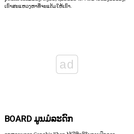
ເຂົາສະແຫວງຫາທີ່ຈະແຕ້ມໃຫ້ເຂົາ.
ad
BOARD ມູນມໍລະດົກ