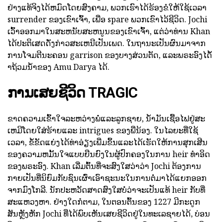
ຢ່າງແທ້ຈິງໄດ້ຫມົດໂດຍສົງຄາມ, ພວກເຮົາໄດ້ຮ້ອງຂໍໃຫ້ໃຊ້ເວລາ
surrender ຂອງເຂົາເຈົ້າ, ເພື່ອ spare ພວກເຂົາໄວ້ຊີວິດ. Jochi
ເວົ້າອອກມາໃນສະຫນັບສະຫນູນຂອງເຂົາເຈົ້າ, ແຕ່ວ່າທ່ານ Khan
ໄດ້ປະຕິເສດດັ່ງກ່າວສະເຫນີເປັນເພດ. ໃນຖານະເປັນຜົນມາຈາກ
ການໂຈມຕີນະຄອນ garrison ຂອງບາງສ່ວນຕັດ, ແລະພຣະອົງໄດ້້ໍ
າຖ້ວມນ້ໍາຂອງ Amu Darya ໄດ້.
ການເສຍຊີວິດ TRAGIC
ຂາດຄວາມເຂົ້າໃຈລະຫວ່າງພໍ່ແລະລູກຊາຍ, ນໍ້າມັນເຊື້ອໄຟຢູ່ສະ
ເຫມີໂດຍໃສ່ຮ້າຍແລະ intrigues ຂອງພີ່ນ້ອງ. ໃນໄລຍະທີ່ໃຊ້
ເວລາ, ຂໍ້ຂັດແຍ່ງໄດ້ທ່າອ່ຽງເພີ່ມຂຶ້ນແລະໄດ້ເຮັດໃຫ້ການສຸກເສີນ
ຂອງຄວາມຫມັ້ນໃຈແບບຍືນຍົງໃນຜູ້ປົກຄອງໃນການ heir ທໍາອິດ
ຂອງພຣະອົງ. Khan ເລີ່ມຕົ້ນທີ່ຈະສົງໃສວ່າວ່າ Jochi ຕ້ອງການ
ກາຍເປັນທີ່ນິຍົມກັບຊົນເຜົ່າເອົາຊະນະໃນການຕໍ່ມາໄດ້ແຍກອອກ
ຈາກມົງໂກລີ. ນັກປະຫວັດສາດສົງໃສບໍ່ວ່າຈະເປັນແທ້ heir ກັບທີ່
ສະແຫວງຫາ. ຢ່າງໃດກໍຕາມ, ໃນຕອນຕົ້ນຂອງ 1227 ມີກະດູກ
ສັນຫຼັງຫັກ Jochi ທີ່ໄດ້ພົບເຫັນເສຍຊີວິດຢູ່ໃນທະເລຊາຍໄດ້, ບ່ອນ