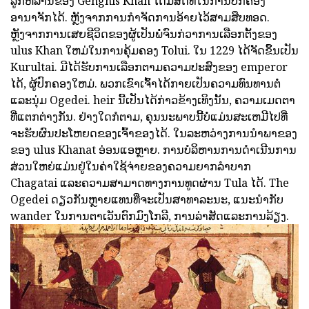
ລູກຫລານຂອງ Genghis Khan ໄດ້ມີສິດທິໃນການປົກຄອງ
ອານາຈັກໄດ້. ຫຼັງຈາກການກໍາຈັດການອ້າຍໄວ້ສາມສືບທອດ.
ຫຼັງຈາກການເສຍຊີວິດຂອງຜູ້ເປັນພໍ່ຈົນກ່ວາການເລືອກຕັ້ງຂອງ
ulus Khan ໃຫມ່ໃນການຄຸ້ມຄອງ Tolui. ໃນ 1229 ໄດ້ຈັດຂຶ້ນເປັນ
Kurultai. ມີໄດ້ຮັບການເລືອກຕາມຄວາມປະສົງຂອງ emperor
ໄດ້, ຜູ້ປົກຄອງໃຫມ່. ພວກເຂົາເຈົ້າໄດ້ກາຍເປັນຄວາມທົນທານຕໍ່
ແລະນຸ່ມ Ogedei. heir ນີ້ເປັນໄດ້ກ່າວຂ້າງເທິງນັ້ນ, ຄວາມເມດຕາ
ທີ່ແຕກຕ່າງກັນ. ຢ່າງໃດກໍຕາມ, ຄຸນນະພາບນີ້ບໍ່ແມ່ນສະເຫມີໄປທີ່
ຈະຮັບຜົນປະໂຫຍດຂອງເຈົ້າຂອງໄດ້. ໃນລະຫວ່າງການນໍາພາຂອງ
ຂອງ ulus Khanat ອ່ອນແອຫຼາຍ. ການບໍລິຫານການດໍາເນີນການ
ສ່ວນໃຫຍ່ແມ່ນຢູ່ໃນຄ່າໃຊ້ຈ່າຍຂອງຄວາມຍາກລໍາບາກ
Chagatai ແລະຄວາມສາມາດທາງການທູດຜ່ານ Tula ໄດ້. The
Ogedei ດຽວກັນຫຼາຍແທນທີ່ຈະເປັນສາທາລະນະ, ແນະນໍາກັບ
wander ໃນການຕາເວັນຕົກມົງໂກລີ, ການລ່າສັດແລະການລ້ຽງ.