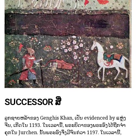
SUCCESSOR ສີ່
ລູກຊາຍຫລ້າຂອງ Genghis Khan, ເປັນ evidenced by ແຫຼ່ງ
ຈີນ, ເກີດໃນ 1193. ໃນເວລານີ້, ພຣະບິດາຂອງພຣະອົງໄດ້ຖືກຈໍາ
ຄຸກໃນ Jurchen. ນັ້ນພຣະອົງຈຶ່ງມີຈົນກ່ວາ 1197. ໃນເວລານີ້,