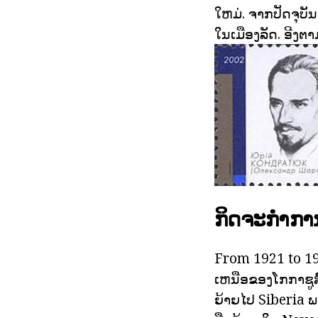
ໃຫມ່. ຈາກປັດຈຸບ
ໃນເມືອງລັດ. ອີງຕາມ
ກິດຈະກໍາກາ
From 1921 to 1
ເຫນືອຂອງໂກກາຊູສ໌.
ຍ້າຍໄປ Siberia ພາຍ