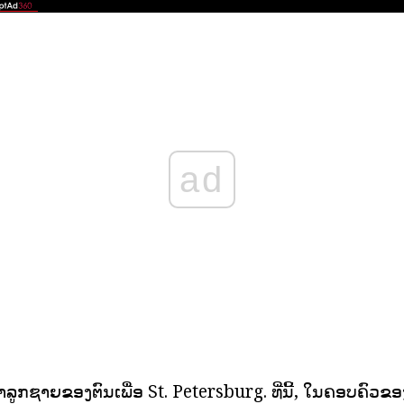
ad
ອົາລູກຊາຍຂອງຕົນເພື່ອ St. Petersburg. ທີ່ນີ້, ໃນຄອບຄົວຂອ