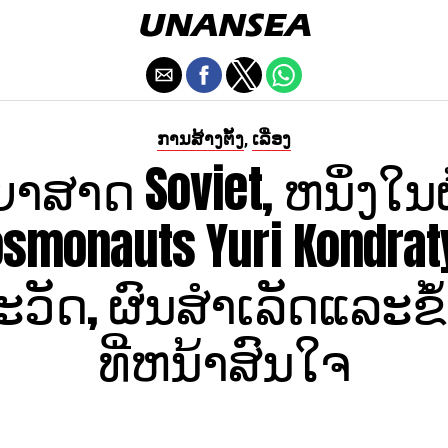
ການສ້າງຕັ້ງ
ເລື່ອງ
,
າສາດ Soviet, ຫນຶ່ງໃນຜູ້ກ
smonauts Yuri Kondraty
ວັດ, ຜົນສໍາເລັດແລະຂໍ້
ທີ່ຫນ້າສົນໃຈ