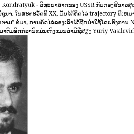
h Kondratyuk - ວິທະຍາສາດຂອງ USSR ກັບກອງສີຂາວສຸດທ
ິຖຸນາ. ໃນສະຕະວັດທີ XX, ມັນໄດ້ຄິດໄລ່ trajectory ທີ່ເຫມາ
ຕາມ" ຕໍ່ມາ, ການຄິດໄລ່ຂອງເຂົາໄດ້ຖືກນໍາໃຊ້ໂດຍອົງກາ
ນາຕື່ມອີກກ່ວານີ້ແມ່ນເຖິງແມ່ນວ່າມີຊື່ສຽງ Yuriy Vasilev