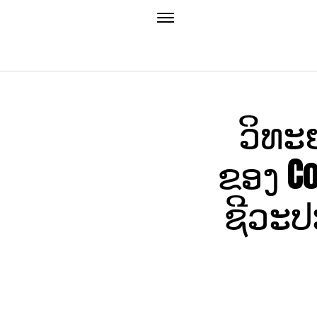
ວິທະຍ
ຂອງ Co
ຊີວະປະ