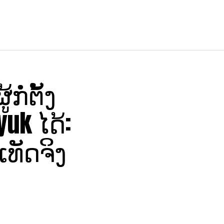
ໍ່ຕັ້ງ
uk ໄດ້:
ເທັດຈິງ