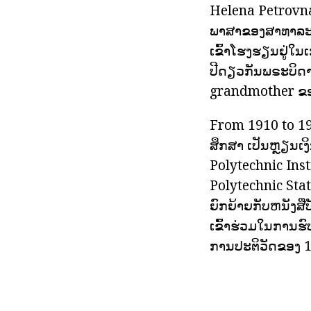
Helena Petrovna
ພາສາຂອງສາທາລະນະ
ເຂົ້າໂຮງຮຽນຢູ່ໃນ
ປີດຽວກັນພຣະບິດາ
grandmother ຂອ
From 1910 to 19
ສຶກສາ ເປັນຫຼຽນເງ
Polytechnic Inst
Polytechnic Stat
ຍົກຍ້າຍກັບຫນັງສ
ເຂົ້າຮ່ວມໃນການຮົ
ການປະຕິວັດຂອງ 19