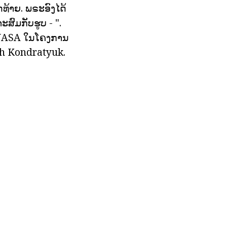
້າຍ. ພຣະອົງໄດ້
ະສົມກັບຮູບ - ".
ນ NASA ໃນໂຄງການ
ich Kondratyuk.