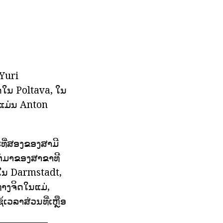
 Yuri
ດໃນ Poltava, ໃນ
ວດແມ່ນ Anton
ທີ່ສອງຂອງສາມີ
ຕໍ່ມາຂອງສາຂາທີ
, ໃນ Darmstadt,
ຍທາງຈິດໃນແມ່,
້ເວລາສ່ວນທີ່ເຫຼືອ