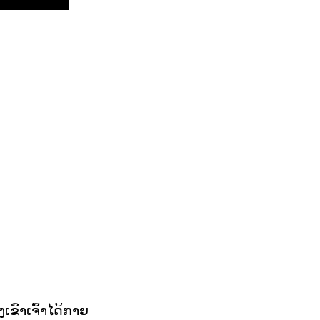
ງເຂົາເຈົ້າໄດ້ກາຍ