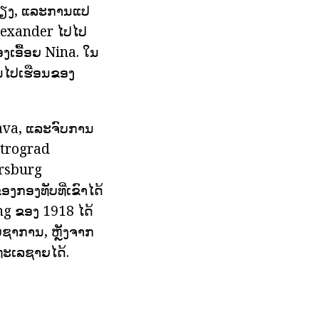
່ສຽງ, ແລະການແປ
lexander ໄປໄປ
ອງເອື້ອຍ Nina. ໃນ
ືນໄປເຮືອນຂອງ
ava, ແລະຈົບການ
etrograd
ersburg
ງກອງທັບທີ່ເຂົາໄດ້
g ຂອງ 1918 ໄດ້
ບຊາການ, ຫຼັງຈາກ
ທະເລຊາຍໄດ້.