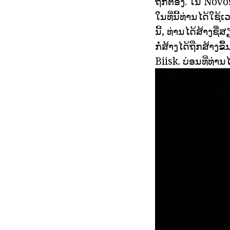
ຖືກຕ້ອງ. ໃນ Nov
ໃນທີ່ນີ້ທ່ານໄດ້ໃຊ້
ນີ້, ທ່ານໄດ້ສ້າງ
ກໍ່ສ້າງໄດ້ຖືກສ້າ
Biisk. ບ່ອນທີ່ທ່