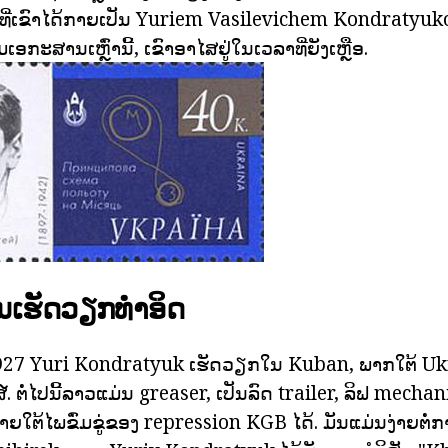
ັນທີ່ເຂົາໄດ້ກາຍເປັນ Yuriem Vasilevichem Kondratyu
ເອກະສານເຫຼົ່ານີ້, ເຂົາອາໄສຢູ່ໃນເວລາທີ່ຍັງເຫຼືອ.
ນເຮັດວຽກທໍາອິດ
927 Yuri Kondratyuk ເຮັດວຽກໃນ Kuban, ພາກໃຕ້ Uk
 ຕໍ່ໄປນີ້ລາວແມ່ນ greaser, ເປັນລົດ trailer, ລິຟ mechani
ໃຕ້ໄພຂົ່ມຂູ່ຂອງ repression KGB ໄດ້. ມັນແມ່ນງ່າຍຕໍ່ການບໍ່