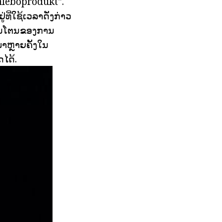
Khleboprodukt".
ທີ່ໃຊ້ເວລາດັ່ງກ່າວ
 ພັນໂຕນຂອງການ
ມາຫຼາຍຄັ້ງໃນ
ໄດ້.