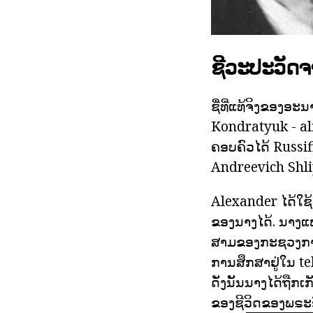
ຊີວະປະວັດ
ຊື່ທີ່ແທ້ຈິງຂອງອ
Kondratyuk - al
ຄອບຄົວໄດ້ Russifi
Andreevich Shlip
Alexander ໄດ້ໃຊ
ຂອງນາງໄດ້. ນາງແ
ສາມຂອງກະຊວງການຄັ
ການສຶກສາຢູ່ໃນ teh
ດັ່ງນັ້ນນາງໄດ້ຖືກ
ຂອງຊີວິດຂອງພຣະອ