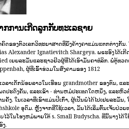
ຈາກການເກີດລູກກັບທະເລຊາຍ
ະນາຄົດຂອງຕົວເລກວິທະຍາສາດທີ່ຍັງຄ້າງຄາແມ່ນແຕກຕ່າງກັນ.
ias Alexander Ignatievitch Shargeya. ພຣະອົງໄດ້ເກີ
ed ເຍຍລະມັນແລະຊາວຢິວຜູ້ທີ່ໄດ້ເອົາມັນຄາທໍລິກ. ພໍ່ຕູ້ທ
penbah, ຜູ້ທີ່ເຂົ້າຮ່ວມໃນສົງຄາມຂອງ 1812
້ເວລາເດັກນ້ອຍລາວໃນເຮືອນ grandmother ຂອງຕົນ, ແລະ
ພດປະດົງຄັນ, ແລະເຂົາ - ທ່ານຫມໍປະເທດໃດຫນຶ່ງ, ແລະຫົວ
ງ. ໃນເວລາທີ່ເຂົາແມ່ນປີເກົ່າ, ຜູ້ເປັນພໍ່ໄດ້ໄປເຢຍລະມັນ
shkole ອຸດົມ. ຫຼັງຈາກທີ່ໃຊ້ເວລາ, ມັນໄດ້ເລີ່ມຕົ້ນເຈັບປ່ວ
ເກັບໄວ້ໃນໂຮງຫມໍພາຍໃຕ້ s. Small Budyscha. ທີ່ນີ້ນາງໄດ້ໃຊ
ົງ.