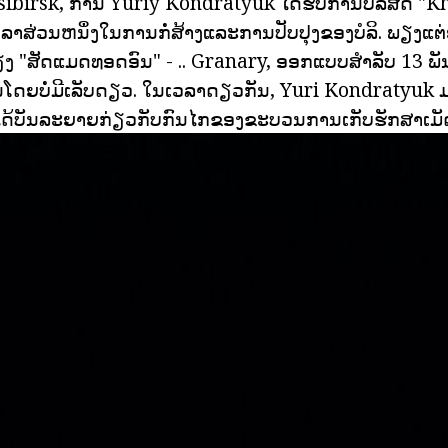
osibirsk, ການ Yuriy Kondratyuk ໄດ້ຮັບການບໍລິສັດ "
ເວລາສ່ວນຫນຶ່ງໃນການກໍ່ສ້າງແລະການປັບປຸງຂອງບໍລິ. ພຽງແຕ່ຢູ່
ຊື່ສຽງ "ສັດແມດທອດອົນ" - .. Granary, ອອກແບບສໍາລັບ 13
ງຂື້ນໂດຍບໍ່ມີເລັບດຽວ. ໃນເວລາດຽວກັນ, Yuri Kondratyuk 
ານໄດ້ບັນລະຍາຍກ່ຽວກັບກົນໄກຂອງຂະບວນການເກັບຮັກສາເມັດ