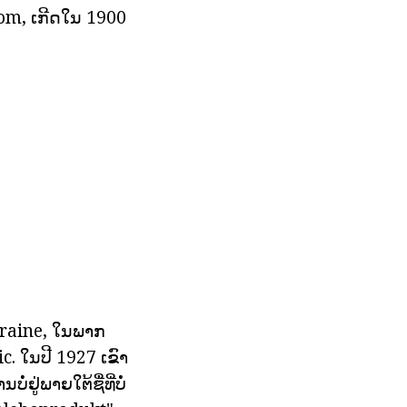
kom, ເກີດໃນ 1900
raine, ໃນພາກ
c. ໃນປີ 1927 ເຂົາ
ຢູ່ພາຍໃຕ້ຊື່ທີ່ບໍ່