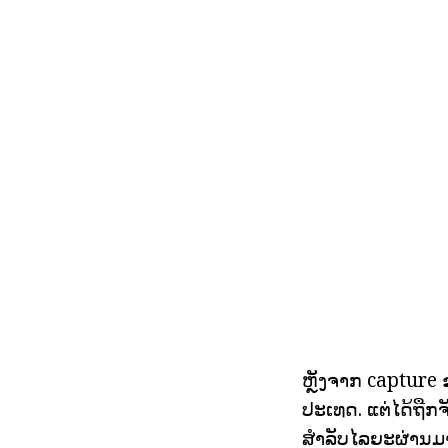
ຫຼັງຈາກ capture 
ປະເທດ. ແຕ່ໄດ້ຖືກ
ສໍາລັບໄລຍະຜ່ານມ