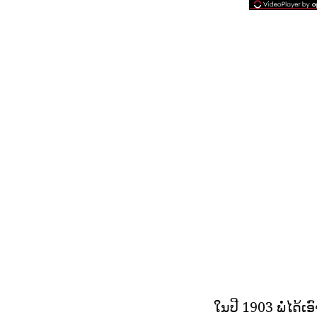
ໃນປີ 1903 ພໍ່ໄດ້ເ