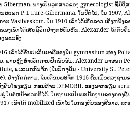
 Giberman. ນາງເປັນລູກສາວຂອງ gynecologist ທີ່ມີຊື
ແພດ P. I. Lure-Gibermana. ໃນປີຕໍ່ໄປ, ໃນ 1907, A
ເກາະ Vasilveskom. ໃນ 1910 ເຂົາໄດ້ເກີດລາວ ເຄິ່ງຫນຶ່ງຂ
ຂອງເຂົາໄດ້ເສຍຊີວິດຢ່າງກະທັນຫັນ. Alexander ໄດ້ກັບຄ
ງພຣະອົງ.
16 ເຂົາໄດ້ຮັບປະລິນຍາທີ່ສອງໃນ gymnasium ສອງ Polt
ິນ. ພາຍຫຼັງສໍາເລັດການຝຶກອົບຮົມ, Alexander ມາຮອດ P
itute, ພະແນກກົນຈັກ (ໃນປັດຈຸບັນ - University St. Pet
e). ຢ່າງໃດກໍຕາມ, ໃນເດືອນພະຈິກ 1916 ຄືນເມື່ອທວງຖາມຂອ
ືບັງຄັບໂຮງຮຽນ. ກ່ອນທີ່ຈະ DEMOBIL ຂອງພາກຮຽນ sprin
ບຢູ່ໃນຕໍ່ຫນ້າຕວກກີໄດ້. ໃນຖານະເປັນພະນັກງານຂອງກອງທັ
17 ເຂົາໄດ້ mobilized ເຂົ້າໄປໃນກອງທັບຂອງສີຂາວ, ແຕ່