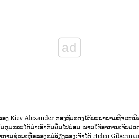
ad
ຂອງ Kiev Alexander ກອງທັບແດງໄດ້ພະຍາຍາມທີ່ຈະຫນີສຸດ
ຈັບກຸມແລະໄດ້ນໍາເອົາກັບຄືນໄປບ່ອນ. ພາຍໃຕ້ອາການເຈັບປວ
າການຊ່ວຍເຫຼືອຂອງແມ່ລ້ຽງຂອງເຈົ້າໄດ້ Helen Giberma