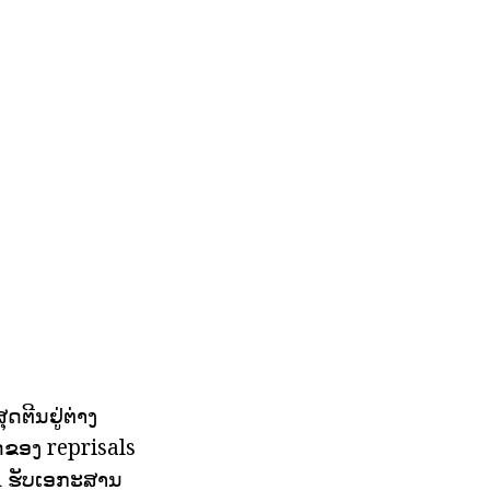
ຕີນຢູ່ຕ່າງ
ດຂອງ reprisals
n ຮັບເອກະສານ