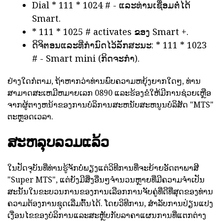
Dial * 111 * 1024 # - ແລະທ່ານເຊື່ອມຕໍ່ໄດ້
Smart.
* 111 * 1025 # activates ຂອງ Smart +.
ດິຈິຕອນແລະທີ່ກໍານົດໄວ້ລັກສະນະ: * 111 * 1023
# - Smart mini (ກິດຈະກໍາ).
ຢ່າງໃດກໍຕາມ, ຖ້າຫາກວ່າທ່ານພົບຄວາມຫຍຸ້ງຍາກໃດໆ, ທ່ານ
ສາມາດສະເຫມີຫມາຍເລກ 0890 ແລະຮ້ອງຂໍໃຫ້ມີການຊ່ວຍເຫຼືອ
ຈາກຜູ້ຕາງຫນ້າຂອງການບໍລິການສະຫນັບສະຫນູນບໍລິສັດ "MTS"
ຕະຫຼອດເວລາ.
ສະຫລຸບລວມແລ້ວ
ໃນປັດຈຸບັນທີ່ທ່ານຮູ້ຈັກບໍ່ພຽງແຕ່ວິທີການທີ່ຈະຍ້າຍອັດຕາພາສີ
"Super MTS", ແຕ່ຍັງມີສິ່ງອື່ນໆຈໍານວນຫຼາຍທີ່ມີຄວາມຈໍາເປັນ
ສະນັ້ນໃນຂະບວນການຂອງການເລືອກການຈັບຄູ່ທີ່ດີທີ່ສຸດຂອງທ່ານ
ຄວາມຕ້ອງການຊຸດເລີ່ມຕົ້ນໄດ້. ໂດຍວິທີການ, ສໍາລັບການປ່ຽນແປງ
ເງື່ອນໄຂຂອງບໍລິການແລະສະຫຼັບກັບລາຄາແຜນການທີ່ແຕກຕ່າງ