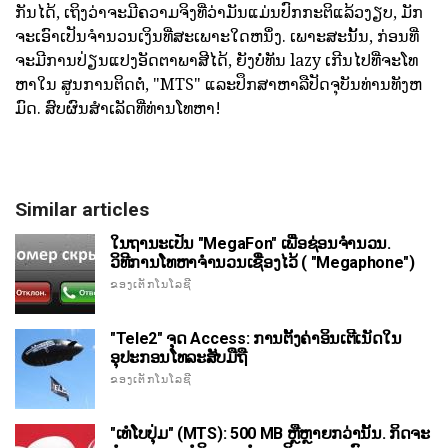
ກັນໄດ້, ເຖິງວ່າຈະມີຄວາມຈິງທີ່ວ່າມັນແມ່ນປົກກະຕິແລ້ວງຽບ, ມັກ
ຈະເອົາເປັນຈໍານວນເງິນທີ່ສະເພາະໃດຫນຶ່ງ. ເພາະສະນັ້ນ, ກ່ອນທີ່
ຈະມີການປ່ຽນແປງອັດຕາພາສີໄດ້, ຍັງບໍ່ທັນ lazy ເກີນໄປທີ່ຈະໂທ
ຫາໃນ ສູນການຕິດຕໍ່, "MTS" ແລະປຶກສາຫາລືປັດຈຸບັນທ່ານທັງຫ
ມົດ. ສົບຜົນສໍາເລັດທີ່ທ່ານໂທຫາ!
Similar articles
ໃນຖານະເປັນ "MegaFon" ເພື່ອຊ່ອນຈໍານວນ.
ວິທີການໂທຫາຈໍານວນເຊື່ອງໄວ້ ( "Megaphone")
ຂອງເຕັກໂນໂລຊີ
"Tele2" ຈຸດ Access: ການຕັ້ງຄ່າອິນເຕີເນັດໃນ
ອຸປະກອນໂທລະສັບມືຖື
ຂອງເຕັກໂນໂລຊີ
"ເທໍໂບປຸ່ມ" (MTS): 500 MB ຫຼືຫຼາຍກວ່ານັ້ນ. ກິດຈະ