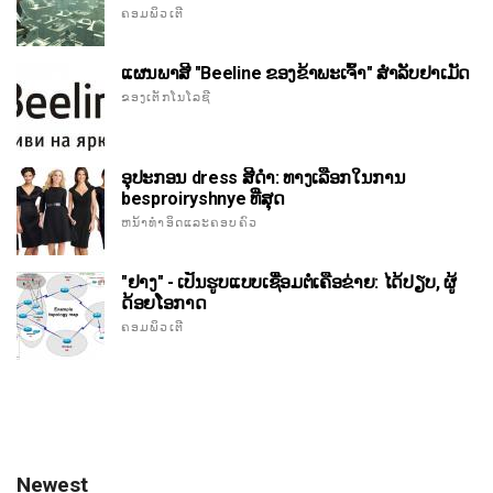
ຄອມພິວເຕີ
ແຜນພາສີ "Beeline ຂອງຂ້າພະເຈົ້າ" ສໍາລັບຢາເມັດ
ຂອງເຕັກໂນໂລຊີ
ອຸປະກອນ dress ສີດໍາ: ທາງເລືອກໃນການ
besproiryshnye ທີ່ສຸດ
ຫນ້າທໍາອິດແລະຄອບຄົວ
"ຢາງ" - ເປັນຮູບແບບເຊື່ອມຕໍ່ເຄືອຂ່າຍ: ໄດ້ປຽບ, ຜູ້
ດ້ອຍໂອກາດ
ຄອມພິວເຕີ
Newest