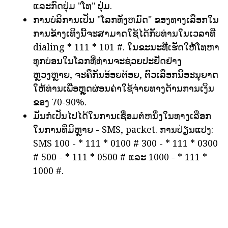
ແລະກົດປຸ່ມ "ໂທ" ປຸ່ມ.
ການບໍລິການເປັນ "ໂລກທັງຫມົດ" ຂອງທາງເລືອກໃນ
ການຂ້າງເທິງນີ້ຈະສາມາດໃຊ້ໄດ້ກັບທ່ານໃນເວລາທີ່
dialing * 111 * 101 #. ໃນຂະນະທີ່ເຮັດໃຫ້ໂທຫາ
ທຸກບ່ອນໃນໂລກທີ່ທ່ານຈະຊ່ວຍປະຢັດຢ່າງ
ຫຼວງຫຼາຍ, ຈະຄືກັນອ້ອຍຕ້ອຍ, ຕົວເລືອກນີ້ອະນຸຍາດ
ໃຫ້ທ່ານເພື່ອຫຼຸດຜ່ອນຄ່າໃຊ້ຈ່າຍທາງດ້ານການເງິນ
ຂອງ 70-90%.
ມັນກໍເປັນໄປໄດ້ໃນການເຊື່ອມຕໍ່ຫນຶ່ງໃນທາງເລືອກ
ໃນການທີ່ມີຫຼາຍ - SMS, packet. ການປ່ຽນແປງ:
SMS 100 - * 111 * 0100 # 300 - * 111 * 0300
# 500 - * 111 * 0500 # ແລະ 1000 - * 111 *
1000 #.