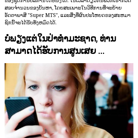
ຂອງຊຸດການບໍລິການໃດຫນຶ່ງໄດ້. ໃນເວລາດຽວກັນພວກເຮົາກວດ
ສອບຈໍານວນຂອງບັນຫາ, ໂດຍສະເພາະໃນວິທີການທີ່ຈະຍ້າຍ
ອັດຕາພາສີ "Super MTS", ແລະສິ່ງທີ່ຜົນປະໂຫຍດຂອງສະຫມາ
ຊິກນີ້ຈະໄດ້ຮັບທັງຫມົດໄດ້.
ບໍ່ພຽງແຕ່ໃນປ່າທໍາມະຊາດ, ທ່ານ
ສາມາດໄດ້ຮັບການສູນເສຍ ...