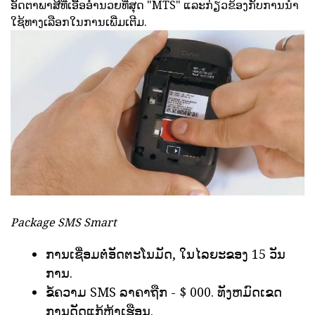
ອັດຕາພາສີທີ່ເອື້ອອໍານວຍທີ່ສຸດ "MTS" ແລະກ່ຽວຂ້ອງກັບການນໍາ
ໃຊ້ທາງເລືອກໃນການເພີ່ມເຕີມ.
Package SMS Smart
ການເຊື່ອມຕໍ່ອັດຕະໂນມັດ, ໃນໄລຍະຂອງ 15 ວັນ
ການ.
ຂໍ້ຄວາມ SMS ລາຄາຖືກ - $ 000. ທັງຫມົດເຂດ
ການດັດແກ້ຫຼ້າເຮືອນ.