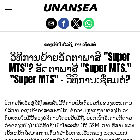
,
ຂອງເຕັກໂນໂລຊີ
ການເຊື່ອມຕໍ່
ວິທີການຍ້າຍອັດຕາພາສີ "Super
MTS"? ອັດຕາພາສີ "Super MTS."
"Super MTS" - ວິທີການເຊື່ອມຕໍ່?
ປົກກະຕິແລ້ວຜູ້ໃຊ້ໂທລະສັບມືຖືກາຍເປັນຕົວປະກັນຂອງແຜນການ
ບໍລິການຂອງເຂົາອາສາສະຫມັກ. ຂໍຄວາມຫຼາກຫຼາຍຂອງບັນດາ
ຕົວແທນໃນມື້ນີ້ຂອງບໍລິການໂທລະສັບມືຖື, ພວກເຮົາວິເຄາະກິດຈະ
ກໍາຂອງຫນຶ່ງໃນບໍລິສັດຊັ້ນນໍາໂທລະສັບມືຖື GSM, ການສື່ສານແລະ
ເນັ້ນຫນັກໃສ່ມາດຖານຕົ້ນຕໍສໍາລັບການເລືອກຂອງ expedient