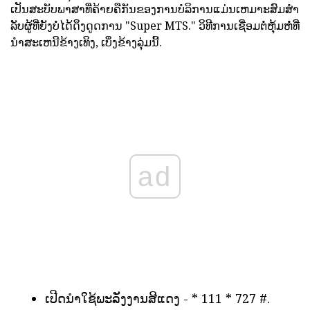
ເປັນສະບັບພາສາທີ່ຄ້າຍຄືກັນຂອງການບໍລິການແມ່ນເຫມາະສົມສໍາ
ລັບຜູ້ທີ່ຍັງບໍ່ໄດ້ດຶງດູດການ "Super MTS." ວິທີການເຊື່ອມຕໍ່ຫຸ້ມຫໍ່ທີ່
ນໍາສະເຫນີຂ້າງເທິງ, ເບິ່ງຂ້າງລຸ່ມນີ້.
ad
ເປີດນໍາໃຊ້ພະລັງງານສີແດງ - * 111 * 727 #.