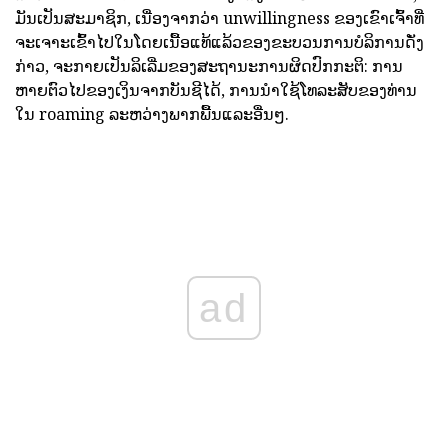
ມັນເປັນສະມາຊິກ, ເນື່ອງຈາກວ່າ unwillingness ຂອງເຂົາເຈົ້າທີ່
ຈະເຈາະເຂົ້າໄປໃນໂດຍເນື້ອແທ້ແລ້ວຂອງຂະບວນການບໍລິການດັ່ງ
ກ່າວ, ຈະກາຍເປັນລິເລີ່ມຂອງສະຖານະການຜິດປົກກະຕິ: ການ
ຫາຍຕົວໄປຂອງເງິນຈາກບັນຊີໄດ້, ການນໍາໃຊ້ໂທລະສັບຂອງທ່ານ
ໃນ roaming ລະຫວ່າງພາກພື້ນແລະອື່ນໆ.
ad