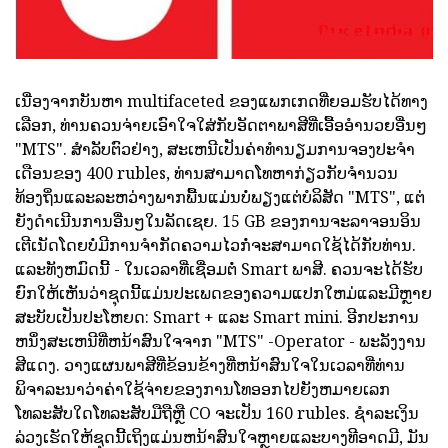
ເນື່ອງຈາກບັນຫາ multifaceted ຂອງແພກເກດທີ່ຍອມຮັບໄດ້ທາງ
ເລືອກ, ທ່ານຄວນຈ່າຍເອົາໃຈໃສ່ກັບອັດຕາພາສີທີ່ເອື້ອອໍານວຍອື່ນໆ
"MTS". ສໍາລັບຕົວຢ່າງ, ສະເຫນີເປັນຄ່າທໍານຽມການຈອງປະຈໍາ
ເດືອນຂອງ 400 rubles, ທ່ານສາມາດໂທຫາກ່ຽວກັບຈໍານວນ
ທ້ອງຖິ່ນແລະລະຫວ່າງພາກພື້ນແມ່ນບໍ່ພຽງແຕ່ບໍລິສັດ "MTS", ແຕ່
ຍັງດໍາເນີນການອື່ນໆໃນລັດເຊຍ. 15 GB ຂອງການຈະລາຈອນອິນ
ເຕີເນັດໂດຍບໍ່ມີການຈໍາກັດຄວາມໄວກໍ່ຈະສາມາດໃຊ້ໄດ້ກັບທ່ານ.
ແລະທັງຫມົດນີ້ - ໃນເວລາທີ່ເຊື່ອມຕໍ່ Smart ພາສີ. ຄວນຈະໄດ້ຮັບ
ຍົກໃຫ້ເຫັນວ່າຊຸດນີ້ແມ່ນປະເພດຂອງຄວາມແປກໃຫມ່ແລະມີຫຼາຍ
ສະບັບເປັນປະໂຫຍດ: Smart + ແລະ Smart mini. ອີກປະການ
ຫນຶ່ງສະເຫນີທີ່ຫນ້າສົນໃຈຈາກ "MTS" -Operator - ພະລັງງານ
ສີແດງ. ວາງແຜນພາສີທີ່ຂ້ອນຂ້າງທີ່ຫນ້າສົນໃຈໃນເວລາທີ່ທ່ານ
ພິຈາລະນາວ່າຄ່າໃຊ້ຈ່າຍຂອງການໂທອອກໄປຍັງຫມາຍເລກ
ໂທລະສັບໃດໂທລະສັບມືຖືຫຼື CO ຈະເປັນ 160 rubles. ຊໍາລະເງິນ
ລ່ວງເຮັດໃຫ້ຊຸດນີ້ເຖິງແມ່ນຫນ້າສົນໃຈຫຼາຍແລະບາງທີອາດມີ, ມັນ