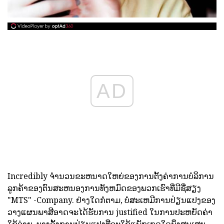
AD
Incredibly ຈໍານວນຂະຫນາດໃຫຍ່ຂອງການຕັ້ງຄ່າການບໍລິການ
ລູກຄ້າຂອງຕົນສະຫນອງການທັງຫມົດຂອງພວກເຮົາທີ່ມີຊື່ສຽງ
"MTS" -Company. ຢ່າງໃດກໍຕາມ, ບໍ່ສະເຫມີການປ່ຽນແປງຂອງ
ວາງແຜນພາສີອາດຈະໄດ້ຮັບການ justified ໃນການປະຫຍັດຄ່າ
ໃຊ້ຈ່າຍ. ບາງຄັ້ງການປ່ຽນແປງທີ່ຈະໃຊ້ແພັກເກດໃດນຶ່ງສູນເສຍ