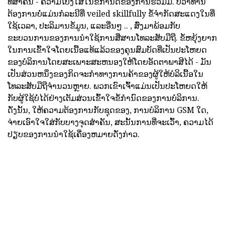
ທີ່ສໍາຄັນ - ຄວາມໂປ່ງໃສໃນຂໍ້ກໍານົດຂອງການຮ່ວມມື. ບໍ່ວ່າທ່ານ
ຕ້ອງການບໍ່ແມ່ນກໍລະນີທີ່ veiled skillfully ຂໍ້ຈໍາກັດສະແດງໃນທີ່
ໃຊ້ເວລາ, ປະລິມານຂໍ້ມູນ, ແລະອື່ນໆ .. , ສົ່ງມາພ້ອມກັບ
ຂະບວນການຂອງການນໍາໃຊ້ການສື່ສານໂທລະສັບມືຖື. ຂໍ້ຫຍຸ້ງຍາກ
ໃນການເຂົ້າໃຈໂດຍເນື້ອແທ້ແລ້ວຂອງຄຸນສົມບັດທີ່ເປັນປະໂຫຍດ
ຂອງບໍລິການໂດຍສະເພາະສະຫນອງໃຫ້ໂດຍອັດຕາພາສີໄດ້ - ມັນ
ເປັນສ່ວນຫນຶ່ງຂອງກິດຈະກໍາທາງການຄ້າຂອງຜູ້ໃຫ້ບໍລິເນື້ອໃນ
ໂທລະສັບມືຖືຈໍານວນຫຼາຍ. ພວກເຂົາເຈົ້າແມ່ນເປັນປະໂຫຍດໃຫ້
ກັບຜູ້ໃຊ້ບໍ່ໄດ້ຢ່າງເຕັມສ່ວນເຂົ້າໃຈຂໍ້ກໍານົດຂອງການບໍລິການ.
ດັ່ງນັ້ນ, ໃຫ້ຄວາມຕ້ອງການກັບຊຸດຂອງ, ການບໍລິການ GSM ໃດ,
ຈ່າຍເອົາໃຈໃສ່ກັບບາງຈຸດສໍາຄັນ, ສະນັ້ນການທີ່ຈະເວົ້າ, ຄວາມໄດ້
ປຽບຂອງການນໍາໃຊ້ເຄື່ອງຫມາຍດັ່ງກ່າວ.