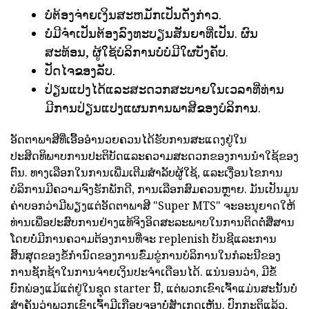
ບໍ່ຕ້ອງຈ່າຍເງິນສະຫມັກເປັນດັ່ງກ່າວ.
ບໍ່ມີຈໍາເປັນຕ້ອງລົງທະບຽນສັນຍາທີ່ເປັນ. ຜົນ
ສະທ້ອນ, ຜູ້ໃຊ້ບໍລິການບໍ່ບໍ່ມີໃຜບັງຄັບ.
ປັດໄຈຂອງລັບ.
ປ່ຽນແປງໄດ້ແລະສະດວກສະບາຍໃນເວລາທີ່ທ່ານ
ມີການປ່ຽນແປງແຜນການພາສີຂອງບໍລິການ.
ອັດຕາພາສີທີ່ເອື້ອອໍານວຍຄວນໄດ້ຮັບການສະແດງຢູ່ໃນ
ປະສິດທິພາບການປະຕິບັດແລະຄວາມສະດວກຂອງການນໍາໃຊ້ຂອງ
ຕົນ. ທາງເລືອກໃນການເພີ່ມເຕີມສໍາລັບຜູ້ໃຊ້, ແລະເງື່ອນໄຂການ
ບໍລິການມີຄວາມຈົງຮັກພັກດີ, ການເລືອກສົມຄວນຫຼາຍ. ມັນເປັນມູນ
ຄ່າບອກວ່າມີພຽງແຕ່ອັດຕາພາສີ "Super MTS" ຈະອະນຸຍາດໃຫ້
ທ່ານເພື່ອປະສົບການຢ່າງແທ້ຈິງອິດສະລະພາບໃນການຕິດຕໍ່ສື່ສານ
ໂດຍບໍ່ມີການຄວາມຕ້ອງການທີ່ຈະ replenish ບັນຊີແລະການ
ສິ້ນສຸດຂອງຂໍ້ກໍານົດຂອງການຂົ່ມຂູ່ການບໍລິການໃນກໍລະນີຂອງ
ການຊັກຊ້າໃນການຈ່າຍເງິນປະຈໍາເດືອນໄດ້. ແນ່ນອນວ່າ, ມີຂໍ້
ບົກພ່ອງແມ້ແຕ່ຢູ່ໃນຊຸດ starter ນີ້, ແຕ່ພວກເຂົາເຈົ້າແມ່ນສະນັ້ນບໍ່
ສໍາຄັນວ່າພວກເຂົາເຈົ້າມີເກືອບຈອງບໍ່ສັງເກດເຫັນ. ປົກກະຕິແລ້ວ,