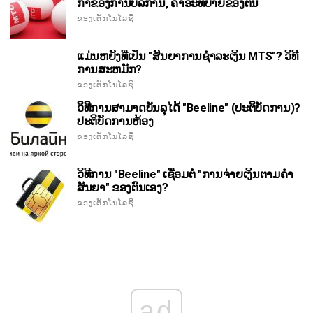
ກໍາຂອງການບໍລິການ, ຄໍາອະທິບາຍຂອງຕົນ
ຂອງເຕັກໂນໂລຊີ
ແມ່ນຫຍັງທີ່ເປັນ "ສັນຍາການຊໍາລະເງິນ MTS"? ວິທີ
ການສະຫມັກ?
ຂອງເຕັກໂນໂລຊີ
ວິທີການສາມາດບັນລຸໄດ້ "Beeline" (ປະຕິບັດການ)?
ປະຕິບັດການຫ້ອງ
ຂອງເຕັກໂນໂລຊີ
ວິທີການ "Beeline" ເຊື່ອມຕໍ່ "ການຈ່າຍເງິນຕາມຄໍາ
ສັນຍາ" ຂອງຕົນເອງ?
ຂອງເຕັກໂນໂລຊີ
ad