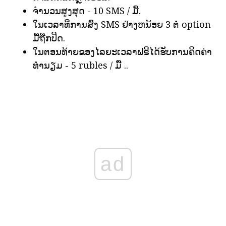
ຈໍານວນສູງສຸດ - 10 SMS / ມື້.
ໃນເວລາທີ່ການສົ່ງ SMS ຢ່າງຫນ້ອຍ 3 ຕໍ່ option
ມື້ຖືກປິດ.
ໃນຕອນທ້າຍຂອງໄລຍະເວລາຟຣີໄດ້ຮັບການຄິດຄ່າ
ທໍານຽມ - 5 rubles / ມື້ ..
ad