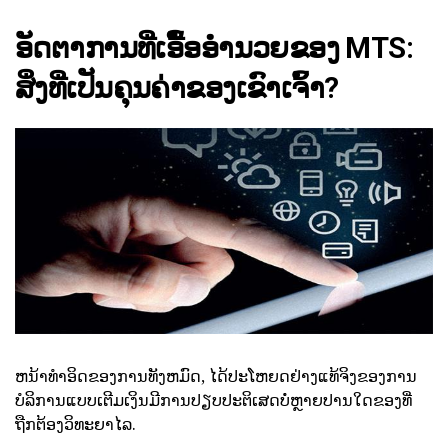
ອັດຕາການທີ່ເອື້ອອໍານວຍຂອງ MTS:
ສິ່ງທີ່ເປັນຄຸນຄ່າຂອງເຂົາເຈົ້າ?
ຫນ້າທໍາອິດຂອງການທັງຫມົດ, ໄດ້ປະໂຫຍດຢ່າງແທ້ຈິງຂອງການ
ບໍລິການແບບເຕີມເງິນມີການປຽບປະຕິເສດບໍ່ຫຼາຍປານໃດຂອງທີ່
ຖືກຕ້ອງວິທະຍາໄລ.