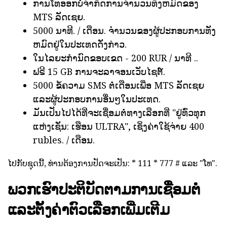
ການໂທອອກບໍ່ຈໍາກັດການຈໍານວນທັງຫມົດຂອງ
MTS ລັດເຊຍ.
5000 ນາທີ. / ເດືອນ. ຈໍານວນຂອງຜູ້ປະກອບການທັງ
ຫມົດຢູ່ໃນປະເທດດັ່ງກ່າວ.
ໃນໄລຍະກໍານົດຂອບເຂດ - 200 RUR / ນາທີ ..
ຟຣີ 15 GB ການຈະລາຈອນເວັບໄຊຕ໌.
5000 ຂໍ້ຄວາມ SMS ຕໍ່ເດືອນເພື່ອ MTS ລັດເຊຍ
ແລະຜູ້ປະກອບການອື່ນໆໃນປະເທດ.
ມັນເປັນໄປໄດ້ທີ່ຈະເຊື່ອມຕໍ່ທາງເລືອກທີ່ "ຢູ່ທົ່ວທຸກ
ແຫ່ງເຊັ່ນ: ເຮືອນ ULTRA", ເຊິ່ງຄ່າໃຊ້ຈ່າຍ 400
rubles. / ເດືອນ.
ໄປກັບຊຸດນີ້, ທ່ານຕ້ອງການປັດຈະເປັນ: * 111 * 777 # ແລະ "ໂທ".
ພວກເຮົາປະຕິບັດຕາມການເຊື່ອມຕໍ່
ແລະຕັ້ງຄ່າຕົວເລືອກເພີ່ມເຕີມ