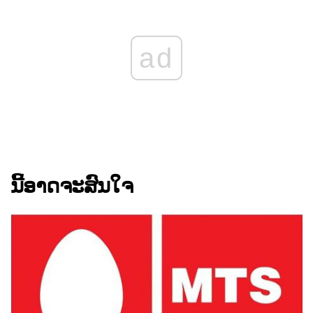
ad
ນີ້ອາດຈະສົນໃຈ