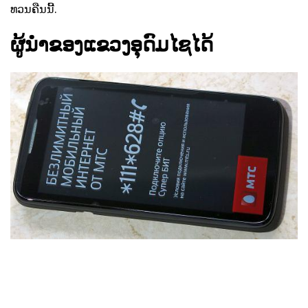
ທວນຄືນນີ້.
ຜູ້ນໍາຂອງແຂວງອຸດົມໄຊໄດ້