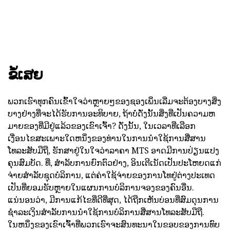
ຂໍ້ເສຍ
ພວກເຮົາທຸກຄົນເຂົ້າໃຈວ່າຫຼາຍໆຂອງຊອງເພິ່ນເລີ່ມຈະຕ້ອງບາງສິ່ງ
ບາງຢ່າງທີ່ຈະໄດ້ຮັບການອະທິບາຍ, ຖ້າບໍ່ດັ່ງນັ້ນສິ່ງທີ່ເປັນຄວາມຫ
ມາຍຂອງທີ່ມີຢູ່ແລ້ວຂອງເຂົາເຈົ້າ? ດັ່ງນັ້ນ, ໃນເວລາທີ່ເລືອກ
ເງື່ອນໄຂສະເພາະໃດຫນຶ່ງຂອງທ່ານໃນການນໍາໃຊ້ການສື່ສານ
ໂທລະສັບມືຖື, ຮັກສາຢູ່ໃນໃຈວ່າລາຄາ MTS ອາດມີການປ່ຽນແປງ
ຄຸນສົມບັດ. ທີ່, ສໍາລັບການຍົກຕົວຢ່າງ, ອິນເຕີເນັດເປັນປະໂຫຍດແກ່
ຈ່າຍສໍາລັບຊຸດບໍລິການ, ແຕ່ຄ່າໃຊ້ຈ່າຍຂອງການໂທຢູ່ຕ່າງປະເທດ
ເປັນທີ່ຍອມຮັບຫຼາຍໃນແຜນການບໍລິການຈອງຂອງຄົນອື່ນ.
ແນ່ນອນວ່າ, ມີການແກ້ໄຂທີ່ດີທີ່ສຸດ, ໄດ້ຖືກເຫັນບ່ອນທີ່ສົມດຸນການ
ຊໍາລະເງິນສໍາລັບການນໍາໃຊ້ການບໍລິການສື່ສານໂທລະສັບມືຖື.
ໃນຫນຶ່ງຂອງເຂົາເຈົ້າທີ່ພວກເຮົາຈະສົນທະນາໃນຂອບຂອງການທົບ