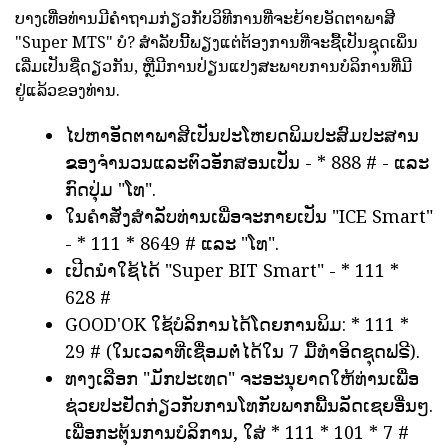
ບາງເທື່ອທ່ານມີຄໍາຖາມກ່ຽວກັບວິທີການທີ່ຈະຍ້າຍອັດຕາພາສີ
"Super MTS" ບໍ? ສໍາລັບນີ້ພຽງແຕ່ຕ້ອງການທີ່ຈະຊື້ເປັນຊຸດເພິ່ນ
ເລີ່ມເປັນຊື່ດຽວກັນ, ຫຼືມີການປ່ຽນແປງສະພາບການບໍລິການທີ່ມີ
ຢູ່ແລ້ວຂອງທ່ານ.
ໄປຫາອັດຕາພາສີເປັນປະໂຫຍດພິມປະສົມປະສານ
ຂອງຈໍານວນແລະຕົວອັກສອນເປັນ - * 888 # - ແລະ
ກົດປຸ່ມ "ໂທ".
ໃນຄໍາສັ່ງສໍາລັບທ່ານເພື່ອຈະກາຍເປັນ "ICE Smart"
- * 111 * 8649 # ແລະ "ໂທ".
ເປີດນໍາໃຊ້ໄດ້ "Super BIT Smart" - * 111 *
628 #
GOOD'OK ໃຊ້ບໍລິການໄດ້ໂດຍການພິມ: * 111 *
29 # (ໃນເວລາທີ່ເຊື່ອມຕໍ່ໄດ້ໃນ 7 ມື້ທໍາອິດຊຸດຟຣີ).
ທາງເລືອກ "ມັກປະເທດ" ຈະອະນຸຍາດໃຫ້ທ່ານເພື່ອ
ຊ່ວຍປະຢັດກ່ຽວກັບການໂທກັບພາກພື້ນລັດເຊຍອື່ນໆ.
ເພື່ອກະຕຸ້ນການບໍລິການ, ໃສ່ * 111 * 101 * 7 #