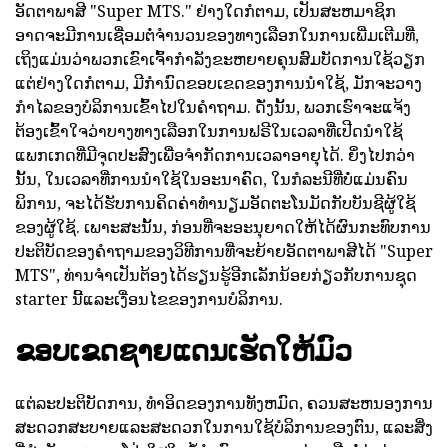
ອັດຕາພາສີ "Super MTS." ຢ່າງໃດກໍຕາມ, ເປັນສະຫມາຊິກ
ອາດຈະມີການເຊື່ອມຕໍ່ຈໍານວນຂອງທາງເລືອກໃນການເພີ່ມເຕີມທີ່,
ເຖິງແມ່ນວ່າພວກເຂົາເຈົ້າກໍາລັງຂະຫຍາຍຄຸນສົມບັດການໃຊ້ວຽກ
ແຕ່ຢ່າງໃດກໍຕາມ, ມີກໍານົດຂອບເຂດຂອງການນໍາໃຊ້, ມັກຈະວາງ
ກໍາໄລຂອງບໍລິການເຂົ້າໄປໃນຄໍາຖາມ. ດັ່ງນັ້ນ, ພວກເຮົາຈະແຈ້ງ
ຕ້ອງເຂົ້າໃຈວ່າບາງທາງເລືອກໃນການຟຣີໃນເວລາທີ່ເປີດນໍາໃຊ້
ແພກເກດທີ່ມີຈຸດປະສົງເພື່ອຈໍາກັດການເວລາອາຍຸໄດ້. ຍິ່ງໄປກວ່າ
ນັ້ນ, ໃນເວລາທີ່ການນໍາໃຊ້ໃນອະນາຄົດ, ໃນກໍລະນີທີ່ບໍ່ແມ່ນຄົນ
ພິການ, ຈະໄດ້ຮັບການຄິດຄ່າທໍານຽມອັດຕະໂນມັດກັບບັນຊີຜູ້ໃຊ້
ຂອງຜູ້ໃຊ້. ເພາະສະນັ້ນ, ກ່ອນທີ່ຈະອະນຸຍາດໃຫ້ໄດ້ຜົນກະທົບການ
ປະຕິບັດຂອງຄໍາຖາມຂອງວິທີການທີ່ຈະຍ້າຍອັດຕາພາສີໄດ້ "Super
MTS", ທ່ານຈໍາເປັນຕ້ອງໄດ້ຮຽນຮູ້ອີກເລັກນ້ອຍກ່ຽວກັບການຊຸດ
starter ນີ້ແລະເງື່ອນໄຂຂອງການບໍລິການ.
ຂອບເຂດຊາຍແດນເຮັດໃຫ້ມົວ
ແຕ່ລະປະຕິບັດການ, ທໍາອິດຂອງການທັງຫມົດ, ຄວນສະຫນອງການ
ສະດວກສະບາຍແລະສະດວກໃນການໃຊ້ບໍລິການຂອງຕົນ, ແລະສິ່ງ