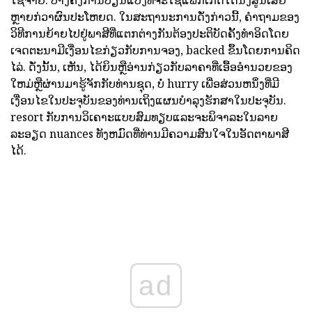
ຫຼາຍກ່ວາຜົນປະໂຫຍດ. ໃນສະຖານະການດັ່ງກ່າວນີ້, ຄໍາຖາມຂອງ
ວິທີການຍ້າຍໄປຢູ່ພາສີທີ່ແຕກຕ່າງກັນຕ້ອງປະຕິບັດຄັ້ງທໍາອິດໂດຍ
ເຈດຕະນາມີເງື່ອນໄຂກ່ຽວກັບການຈອງ, backed ຂຶ້ນໂດຍການຄິດ
ໄລ່. ດັ່ງນັ້ນ, ເຫັນ, ໄດ້ຍິນຫຼືອ່ານກ່ຽວກັບລາຄາທີ່ເອື້ອອໍານວຍຂອງ
ໃຫມ່ຫຼືຜ່ານມາຮູ້ຈັກກັບທ່ານຊຸດ, ບໍ່ hurry ເພື່ອສ່ວນຫນຶ່ງທີ່ມີ
ເງື່ອນໄຂໃນປະຈຸບັນຂອງທ່ານເຖິງແຜນບໍາລຸງຮັກສາໃນປະຈຸບັນ.
resort ກັບການວິເຄາະແບບສົມທຽບແລະຈະພິຈາລະໃນລາຍ
ລະອຽດ nuances ທັງຫມົດທີ່ທ່ານມີຄວາມສົນໃຈໃນອັດຕາພາສີ
ໄດ້.
ad