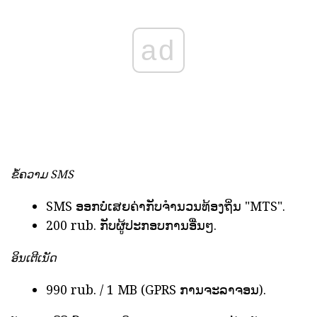
ad
ຂໍ້ຄວາມ SMS
SMS ອອກບໍ່ເສຍຄ່າກັບຈໍານວນທ້ອງຖິ່ນ "MTS".
200 rub. ກັບຜູ້ປະກອບການອື່ນໆ.
ອິນເຕີເນັດ
990 rub. / 1 MB (GPRS ການຈະລາຈອນ).