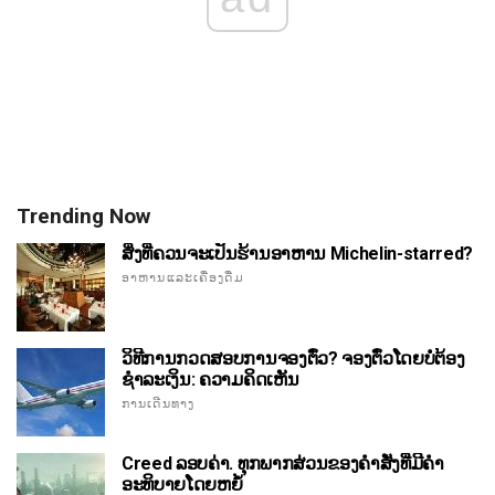
Trending Now
ສິ່ງທີ່ຄວນຈະເປັນຮ້ານອາຫານ Michelin-starred?
ອາຫານແລະເຄື່ອງດື່ມ
ວິທີການກວດສອບການຈອງຕົ໋ວ? ຈອງຕົ໋ວໂດຍບໍ່ຕ້ອງ
ຊໍາລະເງິນ: ຄວາມຄິດເຫັນ
ການເດີນທາງ
Creed ລອບຄ່າ. ທຸກພາກສ່ວນຂອງຄໍາສັ່ງທີ່ມີຄໍາ
ອະທິບາຍໂດຍຫຍໍ້