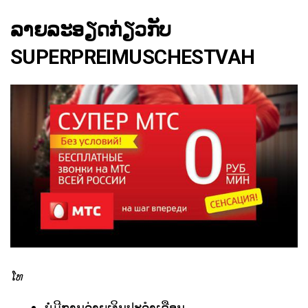
ລາຍລະອຽດກ່ຽວກັບ
SUPERPREIMUSCHESTVAH
ໂທ
ບໍ່ມີການຈ່າຍເງິນປະຈໍາເດືອນ.