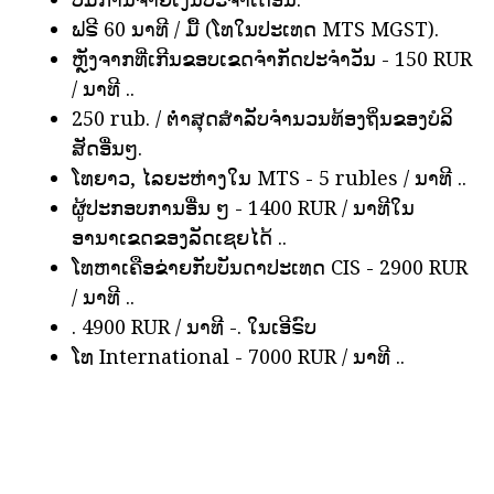
ຟຣີ 60 ນາທີ / ມື້ (ໂທໃນປະເທດ MTS MGST).
ຫຼັງຈາກທີ່ເກີນຂອບເຂດຈໍາກັດປະຈໍາວັນ - 150 RUR
/ ນາທີ ..
250 rub. / ຕ່ໍາສຸດສໍາລັບຈໍານວນທ້ອງຖິ່ນຂອງບໍລິ
ສັດອື່ນໆ.
ໂທຍາວ, ໄລຍະຫ່າງໃນ MTS - 5 rubles / ນາທີ ..
ຜູ້ປະກອບການອື່ນ ໆ - 1400 RUR / ນາທີໃນ
ອານາເຂດຂອງລັດເຊຍໄດ້ ..
ໂທຫາເຄືອຂ່າຍກັບບັນດາປະເທດ CIS - 2900 RUR
/ ນາທີ ..
. 4900 RUR / ນາທີ -. ໃນເອີຣົບ
ໂທ International - 7000 RUR / ນາທີ ..