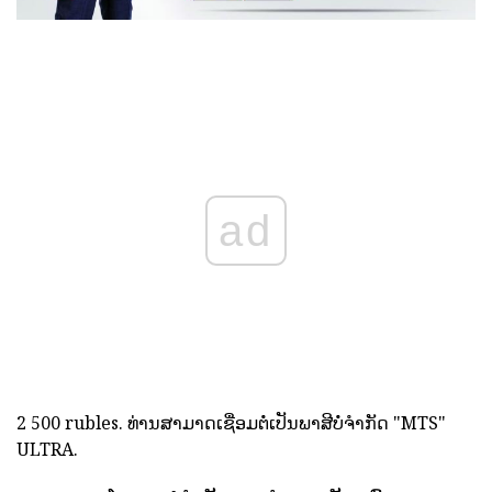
ad
2 500 rubles. ທ່ານສາມາດເຊື່ອມຕໍ່ເປັນພາສີບໍ່ຈໍາກັດ "MTS"
ULTRA.