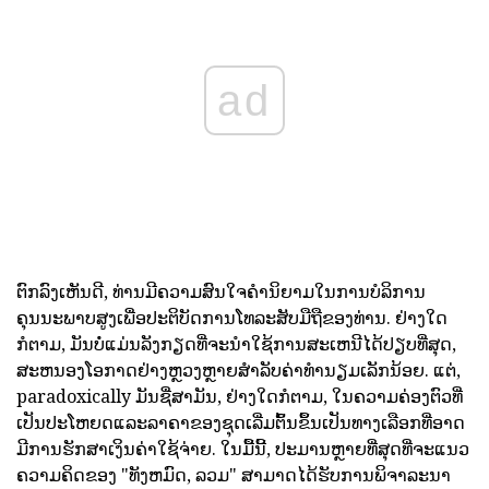
ad
ຕົກລົງເຫັນດີ, ທ່ານມີຄວາມສົນໃຈຄໍານິຍາມໃນການບໍລິການ
ຄຸນນະພາບສູງເພື່ອປະຕິບັດການໂທລະສັບມືຖືຂອງທ່ານ. ຢ່າງໃດ
ກໍຕາມ, ມັນບໍ່ແມ່ນລັງກຽດທີ່ຈະນໍາໃຊ້ການສະເຫນີໄດ້ປຽບທີ່ສຸດ,
ສະຫນອງໂອກາດຢ່າງຫຼວງຫຼາຍສໍາລັບຄ່າທໍານຽມເລັກນ້ອຍ. ແຕ່,
paradoxically ມັນຊື່ສາມັນ, ຢ່າງໃດກໍຕາມ, ໃນຄວາມຄ່ອງຕົວທີ່
ເປັນປະໂຫຍດແລະລາຄາຂອງຊຸດເລີ່ມຕົ້ນຂຶ້ນເປັນທາງເລືອກທີ່ອາດ
ມີການຮັກສາເງິນຄ່າໃຊ້ຈ່າຍ. ໃນມື້ນີ້, ປະມານຫຼາຍທີ່ສຸດທີ່ຈະແນວ
ຄວາມຄິດຂອງ "ທັງຫມົດ, ລວມ" ສາມາດໄດ້ຮັບການພິຈາລະນາ