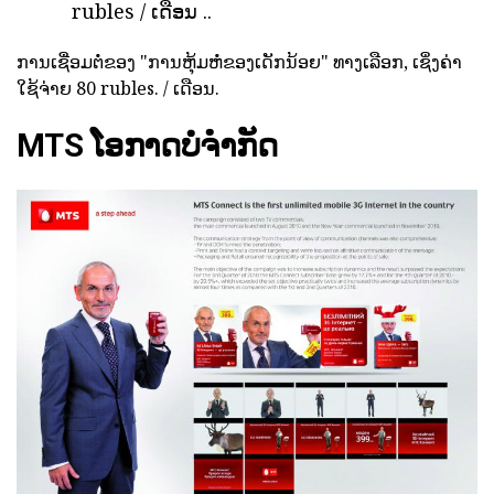
rubles / ເດືອນ ..
ການເຊື່ອມຕໍ່ຂອງ "ການຫຸ້ມຫໍ່ຂອງເດັກນ້ອຍ" ທາງເລືອກ, ເຊິ່ງຄ່າ
ໃຊ້ຈ່າຍ 80 rubles. / ເດືອນ.
MTS ໂອກາດບໍ່ຈໍາກັດ