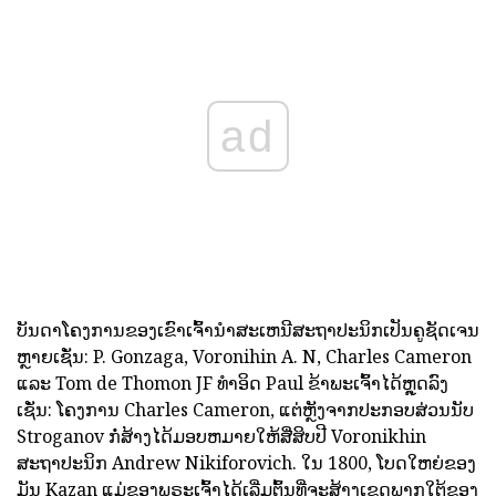
ad
ບັນດາໂຄງການຂອງເຂົາເຈົ້ານໍາສະເຫນີສະຖາປະນິກເປັນຄູຊັດເຈນ
ຫຼາຍເຊັ່ນ: P. Gonzaga, Voronihin A. N, Charles Cameron
ແລະ Tom de Thomon JF ທໍາອິດ Paul ຂ້າພະເຈົ້າໄດ້ຫຼຸດລົງ
ເຊັ່ນ: ໂຄງການ Charles Cameron, ແຕ່ຫຼັງຈາກປະກອບສ່ວນນັບ
Stroganov ກໍ່ສ້າງໄດ້ມອບຫມາຍໃຫ້ສີ່ສິບປີ Voronikhin
ສະຖາປະນິກ Andrew Nikiforovich. ໃນ 1800, ໂບດໃຫຍ່ຂອງ
ມັນ Kazan ແມ່ຂອງພຣະເຈົ້າໄດ້ເລີ່ມຕົ້ນທີ່ຈະສ້າງເຂດພາກໃຕ້ຂອງ