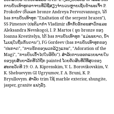
ການບັນເທົາທຸກອາຈານທີ່ມີຊື່ສຽງຈໍານວນຫຼາຍເຊັ່ນຂ້າພະເຈົ້າ P.
Prokofev (ຕົວເລກ bronze Andreya Pervozvannogo, ໄດ້
bas ການບັນເທົາທຸກ "Exaltation of the serpent brazen"),
SS Pimenov (ປະຕິມາກໍາ Vladimir ເທົ່າກັບອັກຄະສາວົກແລະ
Aleksandra Nevskogo), I. P. Martos ( ຮູບ bronze ຂອງ
Ioanna Krestitelya, ໄດ້ bas ການບັນເທົາທຸກ "ແມ່ພະຍາດ, ນ້ໍາ
ໂມເຊໃນຖິ່ນກັນດານ"), FG Gordeev (bas ການບັນເທົາທຸກຂອງ
"ປະກາດ", "ການຮັກຂອງພວກລ້ຽງແກະ", "Adoration of the
Magi", "ການບິນເຂົ້າໄປໃນອີຢິບ"). ສໍາລັບການອອກແບບພາຍໃນ
ຂອງຮູບສັນຍາລັກທີ່ໄດ້ຖືກ painted ໂດຍຕັດສິນທີ່ດີທີ່ສຸດຂອງ
ສະຕະວັດທີ 19: O. A. Kiprenskim, V. L. Borovikovskim, V.
K. Shebuevym GI Ugryumov, F. A. Bruni, K. P.
Bryullovym. ສໍາລັບ trim ໃຊ້ marble exterior, shungite,
jasper, granite ແຟງລັງ.