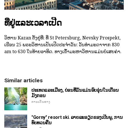
ທີ່ຢູ່ແລະເວລາເປີດ
ວິຫານ Kazan ຕັ້ງຢູ່ທີ່: ທີ່ St Petersburg, Nevsky Prospekt,
ເຮືອນ 25 ພຣະວິຫານເປັນເປີດປະຈໍາວັນ: ວັນທໍາມະດາຈາກ 830
am to 630 ໃນທ້າຍອາທິດ. ທາງເຂົ້າມະຫາວິຫານແມ່ນບໍ່ເສຍຄ່າ.
Similar articles
ປະເທດແລະເມືອງ, ບ່ອນທີ່ມັນແມ່ນອົບອຸ່ນໃນເດືອນ
ມັງກອນ
ການເດີນທາງ
"Gorny" resort ski. ລາຍລະອຽດຂອງເປີ້ນພູ, ການ
ທົບທວນຄືນ