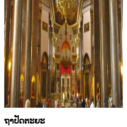
ad
ຖາປັດຕະຍະ