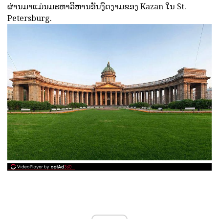
ຜ່ານມາແມ່ນມະຫາວິຫານອັນງົດງາມຂອງ Kazan ໃນ St.
Petersburg.