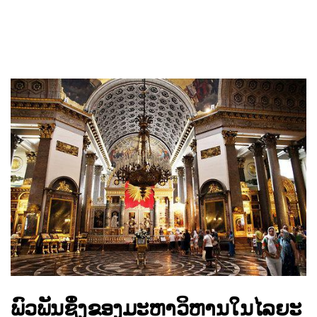
ພົວພັນຊຶ່ງຂອງມະຫາວິຫານໃນໄລຍະ