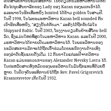
ເປີດສໍາລັບການນະມັດສະການ. ໃນປີດຽວກັນມະຫາວິຫານໄດ້ກັບ
ຄືນໄປຮູບສັນຍາລັກຂອງ Lady ຂອງ Kazan ຂອງພວກເຮົາໄດ້.
ແລະພາຍໃນອີກເທື່ອຫນຶ່ງ hoisted ໄດ້ຂ້າມ golden ໃນສາມປີ.
ໃນປີ 1998, ໃນໄລຍະມະຫາວິຫານ Kazan bell sounded ກັບ
ເຂົາອີກເທື່ອຫນຶ່ງ, "ສຽງນັ້ນກໍກັບມາ." ລະຄັງໄດ້ຖືກຂັບໄລ່ໃນ
Shipyard Baltic. ໃນປີ 2003, ໂຮງງານດຽວກັນຍ້າຍສີ່ໂຕນ bell
ວັດ, ຊຶ່ງແມ່ນໃຫຍ່ທີ່ສຸດໃນມະຫາວິຫານ Kazan. ແລະໃນປີ 2000,
ມະຫາວິຫານໄດ້ກາຍເປັນມະຫາວິຫານໄດ້. ໃນພຣະວິຫານຂອງ
ນະມັດສະການມັກຈະໄດ້ຖືກເຂົ້າຮ່ວມໂດຍພະນັກງານດ້ານເທິງ
ຂອງລໍາດັບຊັ້ນແບບດັ້ງເດີມ. 12 ກັນຍາໃນແຕ່ລະປີຈາກວິຫານ
Kazan ແມ່ນຂະບວນການຂອງ Alexander Nevsky Lavra ໄດ້.
ໃນປະຫວັດສາດທັງຫມົດຂອງພຣະວິຫານໃນມັນຖືກແທນທີ່ດ້ວຍບໍ໊
ຫຼາຍ. ໃນປັດຈຸບັນອະທິການບໍໄດ້ຖືກ Rev. Pavel Grigorevich
Krasnotsvetov ເກີດໃນປີ 1932.