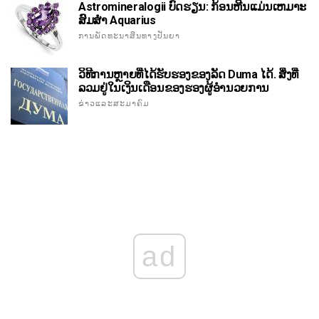
Astromineralogii ບົດຮຽນ: ກ້ອນຫີນແມ່ນເຫມາະ
ສົມສໍາ Aquarius
ການພັດທະນາສິນທາງປັນຍາ
ວິທີການຫຼາຍທີ່ໄດ້ຮັບຮອງຂອງລັດ Duma ໄດ້. ສິ່ງທີ່
ລວມຢູ່ໃນເງິນເດືອນຂອງຮອງຜູ້ອໍານວຍການ
ຂ່າວແລະສະມາຄົມ
ad