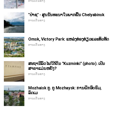
ການເດີນທາງ
"ປ່າຊ" - ສູນນັນທະນາໃນພາກພື້ນ Chelyabinsk
ການເດີນທາງ
Omsk, Victory Park: ແຫລ່ງທ່ອງທ່ຽວແລະທິວທັດ
ການເດີນທາງ
ສະຖານີລົດໄຟໃຕ້ດິນ "Kuzminki" (photo). ເປັນ
ສາຂາແມ່ນຫຍັງ?
ການເດີນທາງ
Mozhaisk ກູ. ກູ Mozhaysk: ການຝຶກອົບຮົມ,
ລົດເມ
ການເດີນທາງ