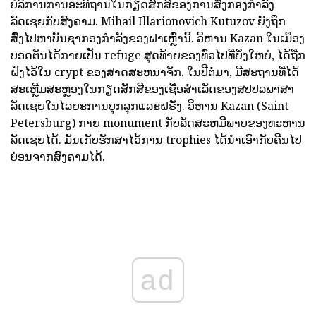
ບໍລິການການອະທິຖານໃນກຽດສັກສີຂອງການສົ່ງກອງກໍາລັງ
ລັດເຊຍກັບສົງຄາມ. Mihail Illarionovich Kutuzov ຍັງຖືກ
ສົ່ງໄປຫາບັນຊາກອງກໍາລັງຂອງຝາເຫຼົ່ານີ້. ວິຫານ Kazan ໃນເມືອງ
ບອດຕັນໄດ້ກາຍເປັນ refuge ສຸດທ້າຍຂອງທົ່ວໄປທີ່ຍິ່ງໃຫຍ່, ໄດ້ຖືກ
ຝັງໄວ້ໃນ crypt ຂອງສາດສະຫນາຈັກ. ໃນປີຕໍ່ມາ, ມີສະຖານທີ່ໄດ້
ສະເຫຼີມສະຫຼອງໃນກຽດສັກສີຂອງເຊື່ອສໍາເລັດຂອງສປປລພາສາ
ລັດເຊຍໃນໄລຍະການບຸກລຸກແລະຝຣັ່ງ. ວິຫານ Kazan (Saint
Petersburg) ກາຍ monument ກັບລັດສະຫມີພາບຂອງທະຫານ
ລັດເຊຍໄດ້. ມັນເກັບຮັກສາໄວ້ການ trophies ໄດ້ນໍາເອົາກັບຄືນໄປ
ບ່ອນຈາກສົງຄາມໄດ້.
ad