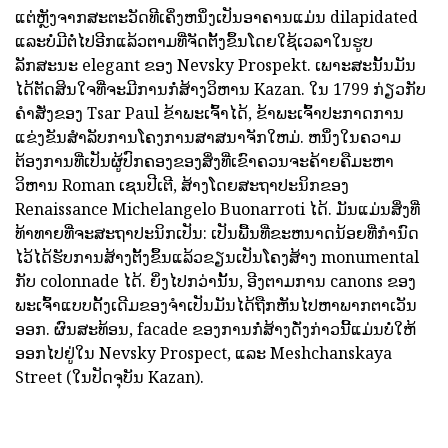
ແຕ່ຫຼັງຈາກສະຕະວັດທີເຄິ່ງຫນຶ່ງເປັນອາຄານແມ່ນ dilapidated
ແລະບໍ່ມີຕໍ່ໄປອີກແລ້ວຕາມທີ່ຈັດຕັ້ງຂຶ້ນໂດຍໃຊ້ເວລາໃນຮູບ
ລັກສະນະ elegant ຂອງ Nevsky Prospekt. ເພາະສະນັ້ນມັນ
ໄດ້ຕັດສິນໃຈທີ່ຈະມີການກໍ່ສ້າງວິຫານ Kazan. ໃນ 1799 ກ່ຽວກັບ
ຄໍາສັ່ງຂອງ Tsar Paul ຂ້າພະເຈົ້າໄດ້, ຂ້າພະເຈົ້າປະກາດການ
ແຂ່ງຂັນສໍາລັບການໂຄງການສາສນາຈັກໃຫມ່. ຫນຶ່ງໃນຄວາມ
ຕ້ອງການທີ່ເປັນຜູ້ປົກຄອງຂອງສິ່ງທີ່ເຂົາຄວນຈະຄ້າຍຄືມະຫາ
ວິຫານ Roman ເຊນປີເຕີ, ສ້າງໂດຍສະຖາປະນິກຂອງ
Renaissance Michelangelo Buonarroti ໄດ້. ມັນແມ່ນສິ່ງທີ່
ທ້າທາຍທີ່ຈະສະຖາປະນິກເປັນ: ເປັນພື້ນທີ່ຂະຫນາດນ້ອຍທີ່ກໍານົດ
ໄວ້ໄດ້ຮັບການສ້າງຕັ້ງຂຶ້ນແລ້ວຂຽນເປັນໂຄງສ້າງ monumental
ກັບ colonnade ໄດ້. ຍິ່ງໄປກວ່ານັ້ນ, ອີງຕາມການ canons ຂອງ
ພະເຈົ້າແບບດັ້ງເດີມຂອງຈໍາເປັນມັນໄດ້ຖືກຫັນໄປຫາພາກຕາເວັນ
ອອກ. ຜົນສະທ້ອນ, facade ຂອງການກໍ່ສ້າງດັ່ງກ່າວນີ້ແມ່ນບໍ່ໃຫ້
ອອກໄປຢູ່ໃນ Nevsky Prospect, ແລະ Meshchanskaya
Street (ໃນປັດຈຸບັນ Kazan).