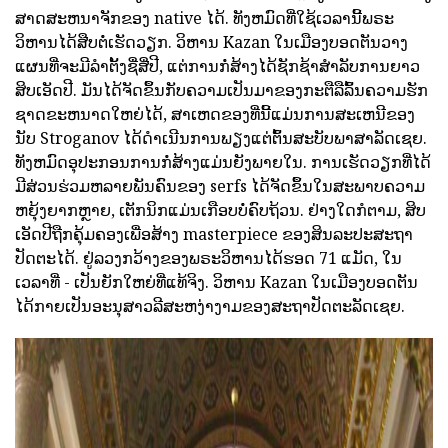
ສາດສະຫນາຈັກຂອງ native ໄດ້. ທັງຫມົດທີ່ໃຊ້ເວລານີ້ພຣະ
ວິຫານໄດ້ສືບຕໍ່ເຮັດວຽກ. ວິຫານ Kazan ໃນເມືອງບອດຕັນວາງ
ແຜນທີ່ຈະມີລໍາຕັ້ງຊື່ສີ່ປີ, ແຕ່ການກໍ່ສ້າງໄດ້ຊັກຊ້າສໍາລັບການຍາວ
ສິບເອັດປີ. ມັນໄດ້ຈັດຂຶ້ນກັບຄວາມເປັນມາຂອງກະຕືລືລົ້ນຄວາມຮັກ
ຊາດຂະຫນາດໃຫຍ່ໄດ້, ສາເຫດຂອງທີ່ນີ້ແມ່ນການສະເຫນີຂອງ
ນັບ Stroganov ໄດ້ດໍາເນີນການພຽງແຕ່ຕົ້ນສະບັບພາສາລັດເຊຍ.
ທັງຫມົດອຸປະກອນການກໍ່ສ້າງແມ່ນຍັງພາຍໃນ. ການເຮັດວຽກທີ່ໄດ້
ມີສ່ວນຮ່ວມຫລາຍພັນຄົນຂອງ serfs ໄດ້ຈັດຂຶ້ນໃນສະພາບຄວາມ
ຫຍຸ້ງຍາກຫຼາຍ, ເຕັກນິກແມ່ນເກືອບບໍ່ຄົບຖ້ວນ. ຢ່າງໃດກໍຕາມ, ສິບ
ເອັດປີຖືກຄຸ້ມຄອງເພື່ອສ້າງ masterpiece ຂອງສິນລະປະສະຖາ
ປັດຕະໄດ້. ຢູ່ລວງກວ້າງຂອງພຣະວິຫານໄດ້ຮອດ 71 ແມັດ, ໃນ
ເວລາທີ່ - ເປັນຍັກໃຫຍ່ທີ່ແທ້ຈິງ. ວິຫານ Kazan ໃນເມືອງບອດຕັນ
ໄດ້ກາຍເປັນອະນຸສາວລີສະຫງ່າງາມຂອງສະຖາປັດຕະລັດເຊຍ.