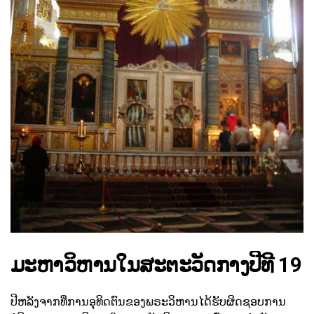
ມະຫາວິຫານໃນສະຕະວັດກາງປີທີ 19
ປີຫລັງຈາກທີ່ການອຸທິດຕົນຂອງພຣະວິຫານໄດ້ຮັບຜິດຊອບການ