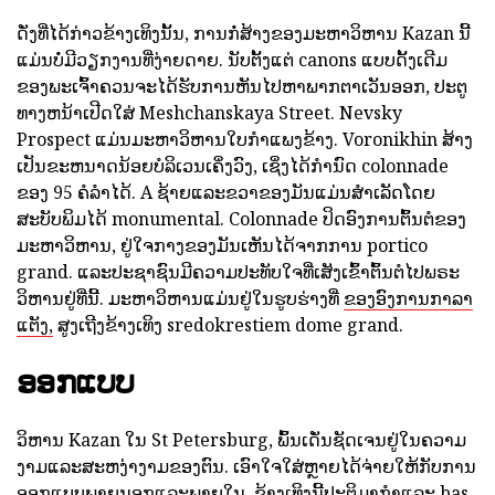
ດັ່ງທີ່ໄດ້ກ່າວຂ້າງເທິງນັ້ນ, ການກໍ່ສ້າງຂອງມະຫາວິຫານ Kazan ນີ້
ແມ່ນບໍ່ມີວຽກງານທີ່ງ່າຍດາຍ. ນັບຕັ້ງແຕ່ canons ແບບດັ້ງເດີມ
ຂອງພະເຈົ້າຄວນຈະໄດ້ຮັບການຫັນໄປຫາພາກຕາເວັນອອກ, ປະຕູ
ທາງຫນ້າເປີດໃສ່ Meshchanskaya Street. Nevsky
Prospect ແມ່ນມະຫາວິຫານໃບກໍາແພງຂ້າງ. Voronikhin ສ້າງ
ເປັນຂະຫນາດນ້ອຍບໍລິເວນເຄິ່ງວົງ, ເຊິ່ງໄດ້ກໍານົດ colonnade
ຂອງ 95 ຄໍລໍາໄດ້. A ຊ້າຍແລະຂວາຂອງມັນແມ່ນສໍາເລັດໂດຍ
ສະບັບພິມໄດ້ monumental. Colonnade ປິດອົງການຕົ້ນຕໍຂອງ
ມະຫາວິຫານ, ຢູ່ໃຈກາງຂອງມັນເຫັນໄດ້ຈາກການ portico
grand. ແລະປະຊາຊົນມີຄວາມປະທັບໃຈທີ່ເສັງເຂົ້າຕົ້ນຕໍໄປພຣະ
ວິຫານຢູ່ທີ່ນີ້. ມະຫາວິຫານແມ່ນຢູ່ໃນຮູບຮ່າງທີ່
ຂອງອົງການກາລາ
ແຕັງ,
ສູງເຖີງຂ້າງເທິງ sredokrestiem dome grand.
ອອກແບບ
ວິຫານ Kazan ໃນ St Petersburg, ພົ້ນເດັ່ນຊັດເຈນຢູ່ໃນຄວາມ
ງາມແລະສະຫງ່າງາມຂອງຕົນ. ເອົາໃຈໃສ່ຫຼາຍໄດ້ຈ່າຍໃຫ້ກັບການ
ອອກແບບພາຍນອກແລະພາຍໃນ. ຂ້າງເທິງນີ້ປະຕິມາກໍາແລະ bas