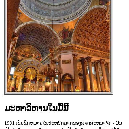
ມະຫາວິຫານໃນມື້ນີ້
1991 ເປັນຂີດຫມາຍໃນປະຫວັດສາດຂອງສາດສະຫນາຈັກ - ມັນ