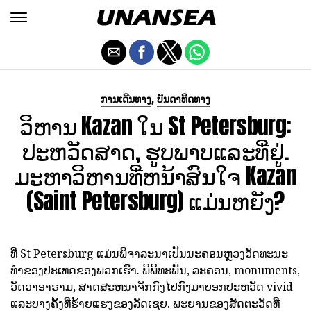
,
ການເດີນທາງ
ບັນດາທິດທາງ
ວິຫານ Kazan ໃນ St Petersburg:
ປະຫວັດສາດ, ຮູບພາບແລະທີ່ຢູ່.
ມະຫາວິຫານທີ່ຫນ້າສົນໃຈ Kazan
(Saint Petersburg) ແມ່ນຫຍັງ?
ທີ່ St Petersburg ແມ່ນພິຈາລະນາເປັນນະຄອນຫຼວງວັດທະນະ
ທໍາຂອງປະເທດຂອງພວກເຮົາ. ພິພິທະພັນ, ລະຄອນ, monuments,
ວັດວາອາຣາມ, ສາດສະຫນາຈັກກົງໄປກົງມາບອກປະຫວັດ vivid
ແລະບາງຄັ້ງທີ່ຮ້າຍແຮງຂອງລັດເຊຍ. ພະຍານຂອງສັດຕະວັດທີ່