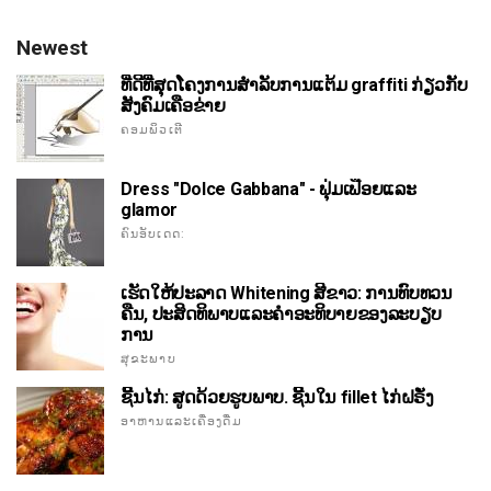
Newest
ທີ່ດີທີ່ສຸດໂຄງການສໍາລັບການແຕ້ມ graffiti ກ່ຽວກັບ
ສັງຄົມເຄືອຂ່າຍ
ຄອມພິວເຕີ
Dress "Dolce Gabbana" - ຟຸ່ມເຟືອຍແລະ
glamor
ຄົນອັບເດດ:
ເຮັດໃຫ້ປະລາດ Whitening ສີຂາວ: ການທົບທວນ
ຄືນ, ປະສິດທິພາບແລະຄໍາອະທິບາຍຂອງລະບຽບ
ການ
ສຸຂະພາບ
ຊີ້ນໄກ່: ສູດດ້ວຍຮູບພາບ. ຊີ້ນໃນ fillet ໄກ່ຝຣັ່ງ
ອາຫານແລະເຄື່ອງດື່ມ