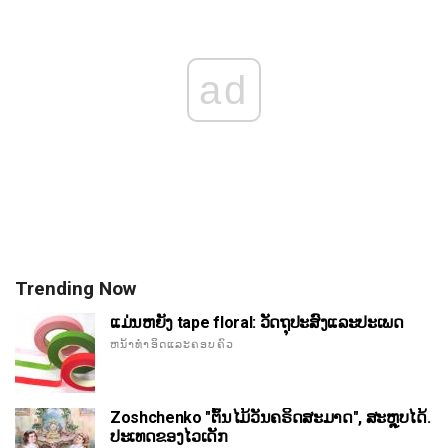
ad
Trending Now
ແມ່ນຫຍັງ tape floral: ວັດຖຸປະສົງແລະປະເພດ
ຫນ້າທໍາອິດແລະຄອບຄົວ
Zoshchenko "ຕົ້ນໄມ້ວັນຄຣິດສະມາດ", ສະຫຼຸບໄດ້.
ປະເທດຂອງໄວເດັກ