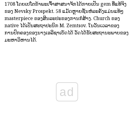
1708 ໂດຍເປໂຕຂ້າພະເຈົ້າສາສນາຈັກໄດ້ກາຍເປັນ gem ທີ່ແທ້ຈິງ
ຂອງ Nevsky Prospekt. 58 ແມັດຫຼາຍຊັ້ນຫໍລະຄັງແມ່ນແທ້ໆ
masterpiece ຂອງສິນລະປະຂອງການກໍ່ສ້າງ. Church ຂອງ
native ໄດ້ເປັນສະຖາປະນິກ M. Zemtsov. ໃນວັນເວລາຂອງ
ການປົກຄອງຂອງນາງເອລີຊາເບັດໄດ້ ວັດໄດ້ຮັບສະຖານະພາບຂອງ
ມະຫາວິຫານໄດ້.
ad