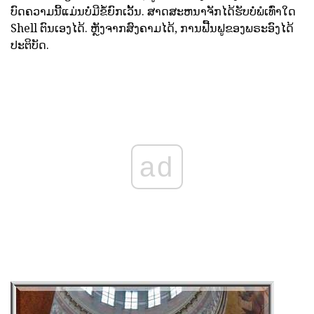
ບົດຄວາມນີ້ແມ່ນບໍ່ມີຂໍ້ຍົກເວັ້ນ. ສາດສະຫນາຈັກໄດ້ຮັບບໍ່ພໍເທົ່າໃດ
Shell ຕົນເອງໄດ້. ຫຼັງຈາກສົງຄາມໄດ້, ການຟື້ນຟູຂອງພຣະອົງໄດ້
ປະຕິບັດ.
ad