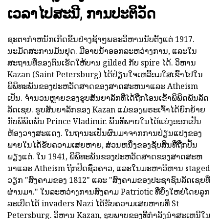
ເວລາໄປສະນີ, ການປະຕິວັດ
ຊະຕາກໍາຫນັກເກີດຂຶ້ນຢ່າງຊ້າໆພຣະວິຫານນັບຕັ້ງແຕ່ 1917.
ນະມັດສະການມັນຢຸດ. ມີອາບນ້ໍາອອກລະຫວ່າງການ, ແລະໃນ
ສະຖານທີ່ຂອງຕົນເຮັດໃຫ້ບານ gilded ກັບ spire ໄດ້. ວິຫານ
Kazan (Saint Petersburg) ໄດ້ປ່ຽນໃຈເຫລື້ອມໃສເຂົ້າໄປໃນ
ພິພິທະພັນຂອງປະຫວັດສາດຂອງສາດສະຫນາແລະ Atheism
ເປັນ. ຈໍານວນຫຼາຍຂອງຮູບສັນຍາລັກທີ່ໄດ້ຖືກໂອນເຂົ້າພິພິດພັນລັດ
ລັດເຊຍ. ຮູບສັນຍາລັກຂອງ Kazan ແມ່ຂອງພຣະເຈົ້າໄດ້ຍົກຍ້າຍ
ກັບພິພິດພັນ Prince Vladimir. ພື້ນທີ່ພາຍໃນໄດ້ແບ່ງອອກເປັນ
ຫ້ອງວາງສະແດງ. ໃນຖານະເປັນຜົນມາຈາກການປ່ຽນແປງຂອງ
ພາຍໃນໄດ້ຮັບຄວາມເສຍຫາຍ, ສ່ວນຫນຶ່ງຂອງຊັບສິນທີ່ຖືກປົ້ນ
ພຽງແຕ່. ໃນ 1941, ພິພິທະພັນຂອງປະຫວັດສາດຂອງສາດສະຫ
ນາແລະ Atheism ຖືກປິດຊົ່ວຄາວ, ແລະໃນມະຫາວິຫານ staged
ວຽກ "ສົງຄາມຂອງ 1812" ແລະ "ສົງຄາມຂອງປະຊາຊົນລັດເຊຍທີ່
ຜ່ານມາ." ໃນລະຫວ່າງການສົງຄາມ Patriotic ທີ່ຍິ່ງໃຫຍ່ໂດຍລູກ
ລະເບີດໄດ້ invaders Nazi ໄດ້ຮັບຄວາມເສຍຫາຍທີ່ St
Petersburg. ວິຫານ Kazan, ຮູບພາບຂອງທີ່ກໍາລັງນໍາສະເຫນີໃນ