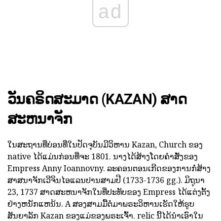
ad
ວັນຄຣິດສະມາດ (KAZAN) ສາດ
ສະຫນາຈັກ
ໃນສະຖານທີ່ບ່ອນທີ່ໃນປັດຈຸບັນມີວິຫານ Kazan, Church ຂອງ
native ໄດ້ແມ່ນກ່ອນທີ່ຈະ 1801. ນາງໄດ້ສ້າງໂດຍຄໍາສັ່ງຂອງ
Empress Anny Ioannovny. ລະຄອນຕອນເກີດຂອງການກໍ່ສ້າງ
ສາສນາຈັກເວີຈິນໄອແລນປານສາມປີ (1733-1736 gg.). ມິຖຸນາ
23, 1737 ສາດສະຫນາຈັກໃນທີ່ປະທັບຂອງ Empress ໄດ້ແຕ່ງຕັ້ງ
ຢ່າງຫນັກແຫນ້ນ. A ສອງສາມມື້ຕໍ່ມາພຣະວິຫານເຮັດໃຫ້ຮູບ
ສັນຍາລັກ Kazan ຂອງແມ່ຂອງພຣະເຈົ້າ. relic ນີ້ໄດ້ນໍາເອົາໃນ