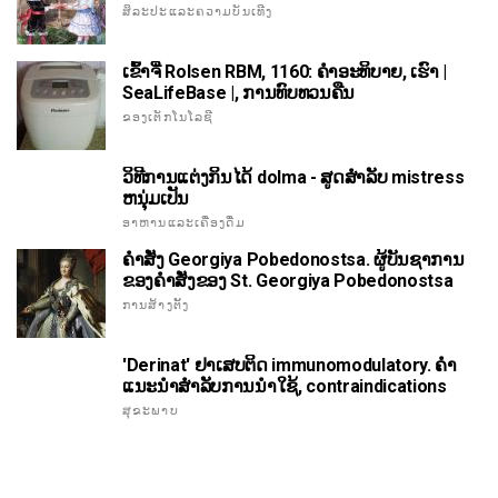
ສິລະປະແລະຄວາມບັນເທີງ
ເຂົ້າຈີ່ Rolsen RBM, 1160: ຄໍາອະທິບາຍ, ເຮົາ |
SeaLifeBase |, ການທົບທວນຄືນ
ຂອງເຕັກໂນໂລຊີ
ວິທີການແຕ່ງກິນໄດ້ dolma - ສູດສໍາລັບ mistress
ຫນຸ່ມເປັນ
ອາຫານແລະເຄື່ອງດື່ມ
ຄໍາສັ່ງ Georgiya Pobedonostsa. ຜູ້ບັນຊາການ
ຂອງຄໍາສັ່ງຂອງ St. Georgiya Pobedonostsa
ການສ້າງຕັ້ງ
'Derinat' ຢາເສບຕິດ immunomodulatory. ຄໍາ
ແນະນໍາສໍາລັບການນໍາໃຊ້, contraindications
ສຸຂະພາບ