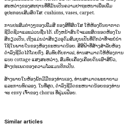
ສະຫວ່າງຂອງສະຖານທີ່ທີ່ມັນເປັນຄວາມປາຖະຫນາເພື່ອເພີ່ມ
ອຸປະກອນເສີມສົດໃສ: cushions, vases, carpet.
ການປະສົມຕ່າງໆຂອງເພີ້ມສີ ຂອງສີທີ່ສົດໃສ ໃຫ້ຫ້ອງບັນຍາກາດ
ຊີວິດຊີວາແລະມ່ວນຊື່ນໄດ້. ເບິ່ງຫນ້າສົນໃຈແລະສົດຮອດຫ້ອງໃນ
ສີຂຽວເປັນ, ເຖິງແມ່ນວ່າສີຂຽວອຸດົມສົມບູນເປັນທີ່ດີກວ່າທີ່ຈະບໍ່ນໍາ
ໃຊ້ໃນພາຍໃນຂອງຫ້ອງຂະຫນາດນ້ອຍ. ສີສີຟ້າທີ່ສ້າງສໍາລັບຫ້ອງ
ດໍາລົງຊີວິດໄດ້ໂດຍກົງ. ສົມທົບກັບກາເຟ, ທ່ານສາມາດໃຫ້ຫ້ອງການ
ແບບ cottage ແສງສະຫວ່າງ, ສົມທົບເຄື່ອງເຄືອບດິນເຜົາສີບົວ,
ສ້າງປະເພດຂອງຄວາມໂລແມນຕິກເປັນ.
ສ້າງພາຍໃນຫ້ອງພັກມີມືຂອງທ່ານເອງ, ທ່ານສາມາດພະຍາຍາມ
ແລະການທົດລອງ. ໃນທີ່ສຸດ, ດໍາລົງຊີວິດຂະຫນາດນ້ອຍຂອງທ່ານ
ຈະ envy ເຈົ້າຂອງ chorus ທີ່ຟຸ່ມເຟືອຍ.
Similar articles