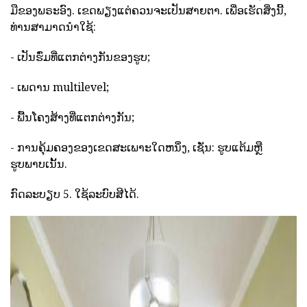
ມືຂອງພຣະອົງ. ເຂດພຽງແຕ່ຄວນຈະເປັນສາຍຕາ. ເພື່ອເຮັດສິ່ງນີ້,
ທ່ານສາມາດນໍາໃຊ້:
- ເປັນຮົ່ມທີ່ແຕກຕ່າງກັນຂອງຮູບ;
- ເພດານ multilevel;
- ພື້ນໂຄງສ້າງທີ່ແຕກຕ່າງກັນ;
- ການຄຸ້ມຄອງຂອງເຂດສະເພາະໃດຫນຶ່ງ, ເຊັ່ນ: ຮູບແຕ້ມຫຼື
ຮູບພາບເນັ້ນ.
ກົດລະບຽບ 5. ໃຊ້ລະບົບສີໄດ້.