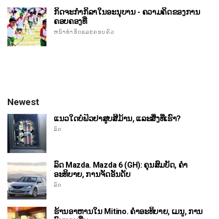
ກິດຈະກໍາກິລາໃນອະນຸບານ - ຄວາມຄິດຂອງການ
ຄອບຄອງທີ່
ຫນ້າທໍາອິດແລະຄອບຄົວ
Newest
ແນວໃດບໍ່ຟິວຢາສູບສີມ້ານ, ແລະສິ່ງທີ່ເຮົາ?
ລົດ
ລົດ Mazda. Mazda 6 (GH): ຄຸນສົມບັດ, ຄໍາ
ອະທິບາຍ, ການຈັດອັນດັບ
ລົດ
ຮ້ານອາຫານໃນ Mitino. ຄໍາອະທິບາຍ, ເມນູ, ການ