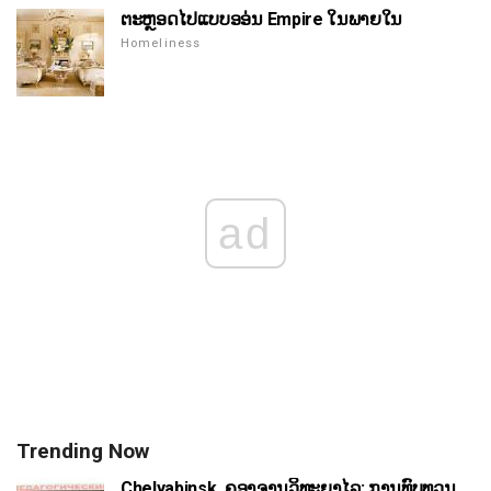
ຕະຫຼອດໄປແບບອອ່ນ Empire ໃນພາຍໃນ
Homeliness
ad
Trending Now
Chelyabinsk, ຄູອາຈານວິທະຍາໄລ: ການທົບທວນ