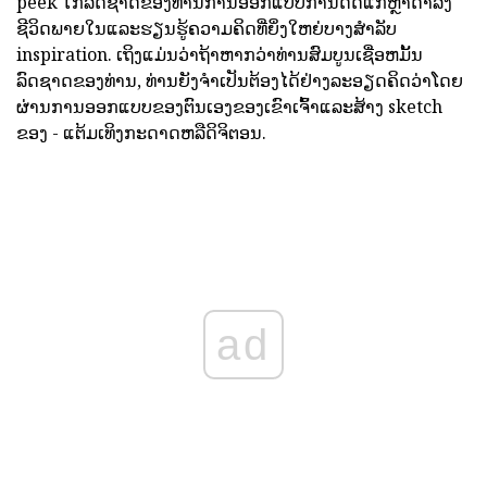
peek ໃກ້ລົດຊາດຂອງທ່ານການອອກແບບການດັດແກ້ຫຼ້າດໍາລົງ
ຊີວິດພາຍໃນແລະຮຽນຮູ້ຄວາມຄິດທີ່ຍິ່ງໃຫຍ່ບາງສໍາລັບ
inspiration. ເຖິງແມ່ນວ່າຖ້າຫາກວ່າທ່ານສົມບູນເຊື່ອຫມັ້ນ
ລົດຊາດຂອງທ່ານ, ທ່ານຍັງຈໍາເປັນຕ້ອງໄດ້ຢ່າງລະອຽດຄິດວ່າໂດຍ
ຜ່ານການອອກແບບຂອງຕົນເອງຂອງເຂົາເຈົ້າແລະສ້າງ sketch
ຂອງ - ແຕ້ມເທິງກະດາດຫລືດິຈິຕອນ.
ad