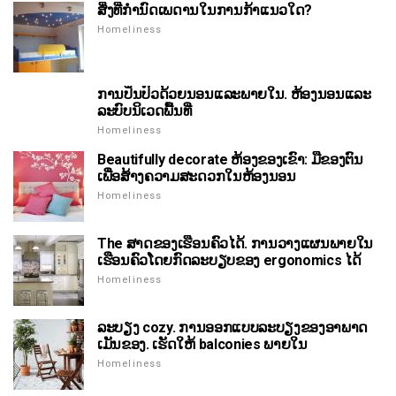
ສິ່ງທີ່ກໍານົດເພດານໃນການກ້າແນວໃດ?
Homeliness
ການປິ່ນປົວດ້ວຍນອນແລະພາຍໃນ. ຫ້ອງນອນແລະ
ລະບົບນິເວດພື້ນທີ່
Homeliness
Beautifully decorate ຫ້ອງຂອງເຂົາ: ມືຂອງຕົນ
ເພື່ອສ້າງຄວາມສະດວກໃນຫ້ອງນອນ
Homeliness
The ສາດຂອງເຮືອນຄົວໄດ້. ການວາງແຜນພາຍໃນ
ເຮືອນຄົວໂດຍກົດລະບຽບຂອງ ergonomics ໄດ້
Homeliness
ລະບຽງ cozy. ການອອກແບບລະບຽງຂອງອາພາດ
ເມັນຂອງ. ເຮັດໃຫ້ balconies ພາຍໃນ
Homeliness