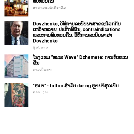
ທົບທວນຄືນ
ອາຫານແລະເຄື່ອງດື່ມ
Dovzhenko, ວິທີການລະບົບພາສາຂອງໂລກກີນ
ເຫລົ້າຫລາຍ: ປະສິດທິຜົນ, contraindications
ແລະການທົບທວນຄືນ. ວິທີການລະບົບພາສາ
Dovzhenko
ສຸຂະພາບ
ໂຮງແຮມ "ທະເລ Wave" Dzhemete: ການທົບທວນ
ຄືນ
ການເດີນທາງ
"ຫມາ" - tattoo ສໍາລັບ daring ຫຼາຍທີ່ສຸດເປັນ
ຄວາມງາມ