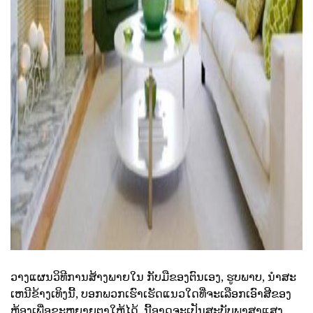
ad
ວາງແຜນວິທີການສ້າງພາຍໃນ ກັບມືຂອງຕົນເອງ, ຮູບພາບ, ນໍາສະ
ເຫນີຂ້າງເທິງນີ້, ບອກພວກເຮົາເຮັດແນວໃດທີ່ຈະເລືອກເອົາສີຂອງ
ຫ້ອງເພື່ອຂະຫຍາຍຕາໃຫ້ໄດ້. ນີ້ອາດຈະເປັນສະບັບພາສາແສງ