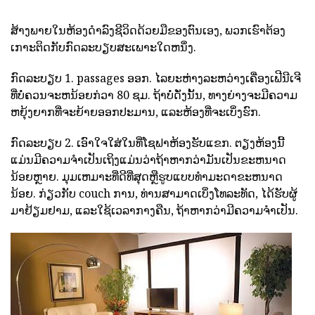
ສ້າງພາຍໃນຫ້ອງດໍາລົງຊີວິດດ້ວຍມືຂອງຕົນເອງ, ພວກເຮົາຕ້ອງ
ເກາະຕິດກັບກົດລະບຽບສະເພາະໃດຫນຶ່ງ.
ກົດລະບຽບ 1. passages ອອກ. ໄລຍະຫ່າງລະຫວ່າງເຄື່ອງເຟີນີເຈີ
ທີ່ບໍ່ຄວນຈະຫນ້ອຍກ່ວາ 80 ຊມ. ຖ້າບໍ່ດັ່ງນັ້ນ, ທາງຍ່າງຈະມີຄວາມ
ຫຍຸ້ງຍາກທີ່ຈະຍ້າຍອອກປະມານ, ແລະຫ້ອງທີ່ຈະເບິ່ງຮົກ.
ກົດລະບຽບ 2. ເອົາໃຈໃສ່ໃນທີ່ໂຊຟາຫ້ອງຮັບແຂກ. ຕຽງຫ້ອງນີ້
ແມ່ນມີຄວາມຈໍາເປັນເຖິງແມ່ນວ່າຖ້າຫາກວ່າມັນເປັນຂະຫນາດ
ນ້ອຍຫຼາຍ. ມຸມເຫມາະທີ່ດີທີ່ສຸດຫຼືຮູບແບບທໍາມະດາຂະຫນາດ
ນ້ອຍ. ກ່ຽວກັບ couch ການ, ທ່ານສາມາດເບິ່ງໂທລະທັດ, ໄດ້ຮັບຜູ້
ມາຢ້ຽມຢາມ, ແລະໃຊ້ເວລາກາງຄືນ, ຖ້າຫາກວ່າມີຄວາມຈໍາເປັນ.