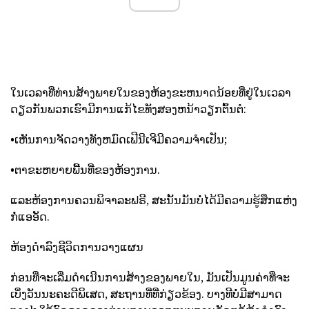
ໃນເວລາທີ່ທ່ານສ້າງພາຍໃນຂອງຫ້ອງຂະຫນາດນ້ອຍທີ່ຢູ່ໃນເວລາ
ດຽວກັນພວກເຮົາມີການແກ້ໄຂທັງສອງຫນ້າວຽກຕົ້ນຕໍ:
•ເຫັນການຈັດວາງທັງຫມົດເຟີນີເຈີມີຄວາມຈໍາເປັນ;
•ຕາຂະຫຍາຍພື້ນທີ່ຂອງຫ້ອງການ.
ແລະຫ້ອງການຄວນພິຈາລະຟຣີ, ສະນັ້ນມັນບໍ່ໄດ້ມີຄວາມຮູ້ສຶກແຫ່ງ
ກໍ່ແອອັດ.
ຫ້ອງດໍາລົງຊີວິດການວາງແຜນ
ກ່ອນທີ່ຈະເລີ່ມດໍາເນີນການສ້າງຂອງພາຍໃນ, ມັນເປັນມູນຄ່າທີ່ຈະ
ເບິ່ງວັນນະຄະດີພິເສດ, ສະຖານທີ່ທີ່ກ່ຽວຂ້ອງ. ບາງທີບໍ່ມີສາມາດ