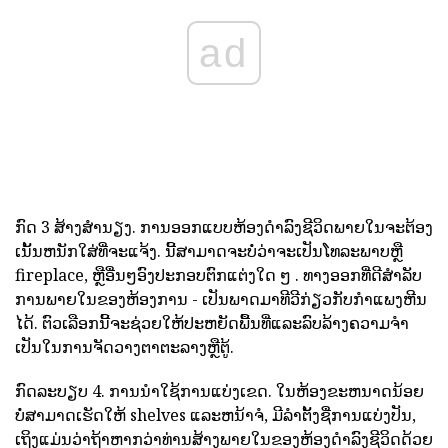
ad
ກົດ 3 ສ້າງສໍານຽງ. ການອອກແບບຫ້ອງດໍາລົງຊີວິດພາຍໃນຈະຕ້ອງ
ເນັ້ນຫນັກໃສ່ທີ່ຈະແຈ້ງ. ນີ້ສາມາດຈະບໍ່ວ່າຈະເປັນໂທລະພາບຫຼື
fireplace, ຫຼືອື່ນໆອົງປະກອບຕົກແຕ່ງໃດ ໆ . ທາງອອກທີ່ດີສໍາລັບ
ການພາຍໃນຂອງຫ້ອງການ - ເປັນພາດມາທີວີກ່ຽວກັບກໍາແພງຫີນ
ໄດ້. ຕົວເລືອກນີ້ຈະຊ່ວຍໃຫ້ປະຫຍັດພື້ນທີ່ແລະລົບລ້າງຄວາມຈໍາ
ເປັນໃນການຈັດວາງຕາຕະລາງຫຼືຕູ້.
ກົດລະບຽບ 4. ການນໍາໃຊ້ການແບ່ງເຂດ. ໃນຫ້ອງຂະຫນາດນ້ອຍ
ບໍ່ສາມາດເຮັດໃຫ້ shelves ແລະຫນ້າຈໍ, ມີລໍາຕັ້ງຊື່ການແບ່ງປັນ,
ເຖິງແມ່ນວ່າຖ້າຫາກວ່າທ່ານສ້າງພາຍໃນຂອງຫ້ອງດໍາລົງຊີວິດດ້ວຍ