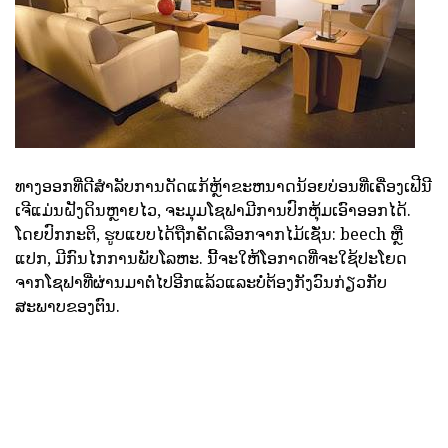
ທາງອອກທີ່ດີສໍາລັບການດັດແກ້ຫຼ້າຂະຫນາດນ້ອຍບ່ອນທີ່ເຄື່ອງເຟີນີ
ເຈີແມ່ນຝັງດິນຫຼາຍໄວ, ຈະມຸມໂຊຟາມີການປົກຫຸ້ມເອົາອອກໄດ້.
ໂດຍປົກກະຕິ, ຮູບແບບໄດ້ຖືກຄັດເລືອກຈາກໄມ້ເຊັ່ນ: beech ຫຼື
ແປກ, ມີກົນໄກການພັບໂລຫະ. ນີ້ຈະໃຫ້ໂອກາດທີ່ຈະໃຊ້ປະໂຍດ
ຈາກໂຊຟາທີ່ຜ່ານມາຕໍ່ໄປອີກແລ້ວແລະບໍ່ຕ້ອງກັງວົນກ່ຽວກັບ
ສະພາບຂອງຕົນ.