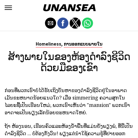
,
Homeliness
ການອອກແບບພາຍໃນ
ສ້າງພາຍໃນຂອງຫ້ອງດໍາລົງຊີວິດ
ດ້ວຍມືຂອງເຂົາ
ກ່ອນທີ່ພວກເຮົາບໍ່ໄດ້ຮັບເຖິງບັນຫາຂອງດໍາລົງຊີວິດຢູ່ໃນອາພາດ
ເມັນຂະຫນາດນ້ອຍແນວໃດ? ເມື່ອ simmering ຄວາມສຸກໃນ
ໄລຍະຊື້ເປັນເຮືອນໃຫມ່, ພວກເຮົາເຫັນວ່າ "mansion" ພວກເຮົາ
ອາດຈະເປັນພຽງເລັກນ້ອຍຂະຫນາດໃຫຍ່.
ຖ້າ ຫ້ອງນອນ, ເຮືອນຄົວແລະຫ້ອງນ້ໍາພື້ນທີ່ແມ່ນຍັງພຽງພໍ, ທີ່ນີ້ເປັນ
ດໍາລົງຊີວິດ ... ບໍ່ຕ້ອງກັງວົນ! ພຽງແຕ່ນໍາໃຊ້ຄວາມຮູ້ທີ່ປາຍອອກ