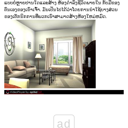
ແບບບໍ່ຫຼາຍປານໃດແລະສ້າງ ຫ້ອງດໍາລົງຊີວິດພາຍໃນ ກັບມືຂອງ
ຕົນເອງຂອງເຂົາເຈົ້າ. ມັນເປັນໄປໄດ້ວ່າໂດຍການນໍາໃຊ້ບາງສ່ວນ
ຂອງເຕັກນິກການທີ່ພວກເຮົາສາມາດສ້າງຫ້ອງໃຫມ່ຫມົດ.
ad