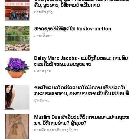
ຄືນ, ຮູບພາບ, ວິທີການດໍາເນີນການ
ການສ້າງຕັ້ງ
ຫາດຊາຍທີ່ດີທີ່ສຸດໃນ Rostov-on-Don
ການເດີນທາງ
Daisy Marc Jacobs - ແມ່ຍິງກິ່ນຫອມ: ການທົບ
ທວນຄືນນ້ໍາຫອມແລະຮູບພາບ
ຄວາມງາມ
ຈະເປັນແນວໃດເຮັດແນວໃດມີຄວາມເຈັບປວດໃນ
ກະເພາະອາຫານ, ຂະຫຍາຍການກັບຄືນໄປບ່ອນທີ່
ສຸຂະພາບ
Muslim Dua ສໍາລັບປະຕິບັດຕາມຄວາມປາດຖະຫ
ນາ. ວິທີການອ່ານ? ຜູ້ຊ່ວຍ?
ການພັດທະນາສິນທາງປັນຍາ