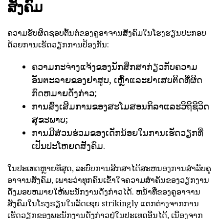
ສັງຄົມ
ຄວາມຮັບຜິດຊອບຕົ້ນຕໍຂອງຄູອາຈານສັງຄົມໃນໂຮງຮຽນປະກອບ
ດ້ວຍການເຮັດວຽກການປ້ອງກັນ:
ຄວາມກະຈ່າງແຈ້ງຂອງນັກສຶກສາກ່ຽວກັບຄວາມ
ອັນຕະລາຍຂອງຢາສູບ, ເຫຼົ້າແລະຢາເສບຕິດທີ່ຜິດ
ກົດຫມາຍດັ່ງກ່າວ;
ການສົ່ງເສີມການຂອງສະໂມສອນກິລາແລະວິຖີຊີວິດ
ສຸຂະພາບ;
ການມີສ່ວນຮ່ວມຂອງເດັກນ້ອຍໃນການເຮັດວຽກທີ່
ເປັນປະໂຫຍດສັງຄົມ.
ໃນປະເທດຫຼາຍທີ່ສຸດ, ລະບົບການສຶກສາໄດ້ສະຫນອງການສໍາລັບຄູ
ອາຈານສັງຄົມ, ເພາະວ່າທຸກຄົນເຂົ້າໃຈຄວາມສໍາຄັນຂອງວຽກງານ
ດັ່ງມອບຫມາຍໃຫ້ພະນັກງານດັ່ງກ່າວໄດ້. ຫນ້າທີ່ຂອງຄູອາຈານ
ສັງຄົມໃນໂຮງຮຽນໃນລັດເຊຍ strikingly ແຕກຕ່າງຈາກການ
ເຮັດວຽກຂອງພະນັກງານດັ່ງກ່າວຢູ່ໃນປະເທດອື່ນໄດ້, ເນື່ອງຈາກ