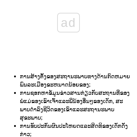
ad
ການສ້າງຕັ້ງຂອງສະຖານະພາບທາງດ້ານກົດຫມາຍ
ພົນລະເມືອງຂະຫນາດນ້ອຍຂອງ;
ການຊອກຫາຂໍ້ມູນຂ່າວສານກ່ຽວກັບສະຖານທີ່ຂອງ
ພໍ່ແມ່ຂອງເຂົາເຈົ້າແລະພີ່ນ້ອງອື່ນໆຂອງເດັກ, ສະ
ພາບດໍາລົງຊີວິດຂອງເຂົາແລະສະຖານະພາບ
ສຸຂະພາບ;
ການຮັບປະກັນຜົນປະໂຫຍດແລະສິດທິຂອງເດັກດັ່ງ
ກ່າວ;