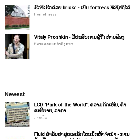
ຮົ້ວທີ່ເຮັດດ້ວຍ bricks - ເປັນ fortress ທີ່ເຊື່ອຖືໄດ້
Homeliness
Vitaly Proshkin - ມີປະສົບການຜູ້ຖືກກ່າວຟ້ອງ
ກິລາແລະອອກກໍາລັງກາຍ
Newest
LCD "Park of the World": ຄວາມຄິດເຫັນ, ຄໍາ
ອະທິບາຍ, ລາຄາ
ການເງິນ
Fluid ສໍາລັບຢາສູບເອເລັກໂຕຣນິກຫ້າຈໍານໍາ - ການ