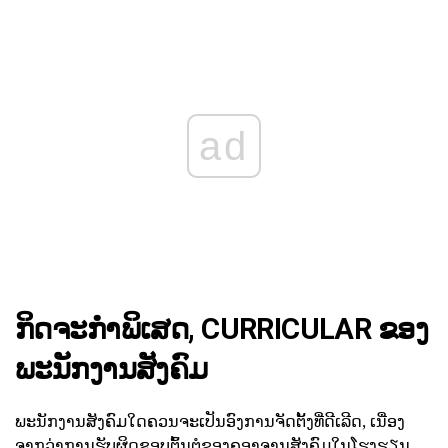
ad
ກິດຈະກໍາພິເສດ, CURRICULAR ຂອງ
ພະນັກງານສັງຄົມ
ພະນັກງານສັງຄົມໃດຄວນຈະເປັນອົງການຈັດຕັ້ງທີ່ດີເລີດ, ເນື່ອງ
ຈາກວ່າການຮັບຜິດຊອບຕົ້ນຕໍຂອງຄູອາຈານສັງຄົມໃນໂຮງຮຽນ