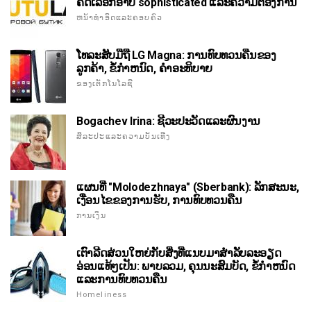
ຄັດເລືອກອາບ sophisticated ແລະຄວາມຕ້ອງການ
ຫນ້າທໍາອິດແລະຄອບຄົວ
ໂທລະສັບມືຖື LG Magna: ການທົບທວນຄືນຂອງ
ລູກຄ້າ, ຂໍ້ກໍາຫນົດ, ຄໍາອະທິບາຍ
ຂອງເຕັກໂນໂລຊີ
Bogachev Irina: ຊີວະປະວັດແລະຜົນງານ
ສິລະປະແລະຄວາມບັນເທີງ
ແຜນທີ່ "Molodezhnaya" (Sberbank): ລັກສະນະ,
ເງື່ອນໄຂຂອງການຮັບ, ການທົບທວນຄືນ
ການເງິນ
ເຕົາລີດສ່ວນໃຫຍ່ກັບສິ່ງທີ່ແນບມາສໍາລັບລະອຽດ
ອ່ອນແທ້ໆເປັນ: ພາບລວມ, ຄຸນນະສົມບັດ, ຂໍ້ກໍາຫນົດ
ແລະການທົບທວນຄືນ
Homeliness