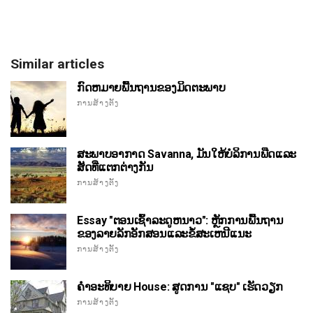
Similar articles
ກົດຫມາຍພື້ນຖານຂອງມິດຕະພາບ
ການສ້າງຕັ້ງ
ສະພາບອາກາດ Savanna, ມັນໃຫ້ບໍລິການພືດແລະ
ສັດທີ່ແຕກຕ່າງກັນ
ການສ້າງຕັ້ງ
Essay "ຕອນເຊົ້າລະດູຫນາວ": ຫຼັກການພື້ນຖານ
ຂອງລາຍລັກອັກສອນແລະຂໍ້ສະເຫນີແນະ
ການສ້າງຕັ້ງ
ຄໍາອະທິບາຍ House: ສູດການ "ແຊບ" ເຮັດວຽກ
ການສ້າງຕັ້ງ