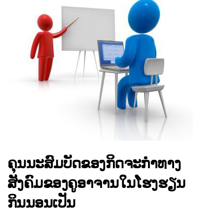
ຄຸນນະສົມບັດຂອງກິດຈະກໍາທາງ
ສັງຄົມຂອງຄູອາຈານໃນໂຮງຮຽນ
ກິນນອນເປັນ