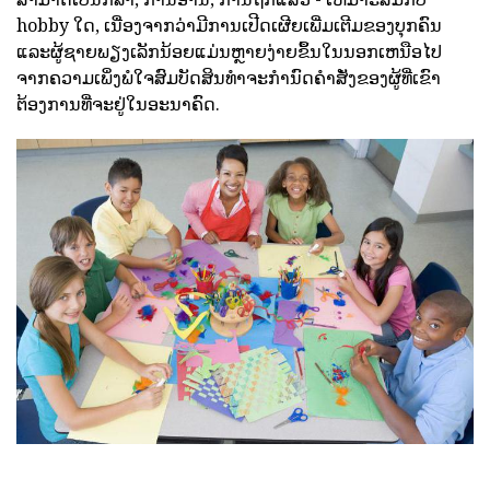
hobby ໃດ, ເນື່ອງຈາກວ່າມີການເປີດເຜີຍເພີ່ມເຕີມຂອງບຸກຄົນ
ແລະຜູ້ຊາຍພຽງເລັກນ້ອຍແມ່ນຫຼາຍງ່າຍຂຶ້ນໃນນອກເຫນືອໄປ
ຈາກຄວາມເພິ່ງພໍໃຈສົມບັດສິນທໍາຈະກໍານົດຄໍາສັ່ງຂອງຜູ້ທີ່ເຂົາ
ຕ້ອງການທີ່ຈະຢູ່ໃນອະນາຄົດ.