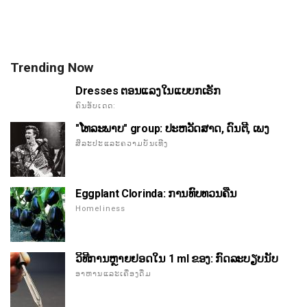
Trending Now
Dresses ຕອນແລງໃນແບບກເຣັກ
ຄົນອັບເດດ:
"ໂທລະພາບ" group: ປະຫວັດສາດ, ດົນຕີ, ເພງ
ສິລະປະແລະຄວາມບັນເທີງ
Eggplant Clorinda: ການທົບທວນຄືນ
Homeliness
ວິທີການຫຼາຍຢອດໃນ 1 ml ຂອງ: ກົດລະບຽບນັບ
ອາຫານແລະເຄື່ອງດື່ມ