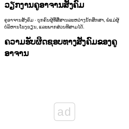
ວຽກງານຄູອາຈານສັງຄົມ
ຄູອາຈານສັງຄົມ - ບຸກຄົນຜູ້ທີ່ສື່ສານລະຫວ່າງນັກສຶກສາ, ພໍ່ແມ່ຜູ້
ບໍລິຫານໂຮງຮຽນ, ແລະພາກສ່ວນທີສາມໄດ້.
ຄວາມຮັບຜິດຊອບທາງສັງຄົມຂອງຄູ
ອາຈານ
ad