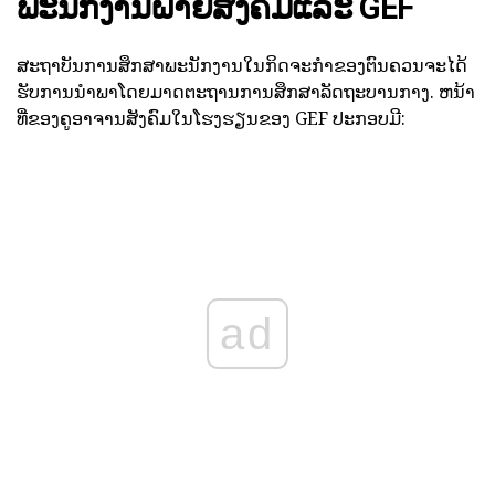
ພະນັກງານຝ່າຍສັງຄົມແລະ GEF
ສະຖາບັນການສຶກສາພະນັກງານໃນກິດຈະກໍາຂອງຕົນຄວນຈະໄດ້
ຮັບການນໍາພາໂດຍມາດຕະຖານການສຶກສາລັດຖະບານກາງ. ຫນ້າ
ທີ່ຂອງຄູອາຈານສັງຄົມໃນໂຮງຮຽນຂອງ GEF ປະກອບມີ:
ad