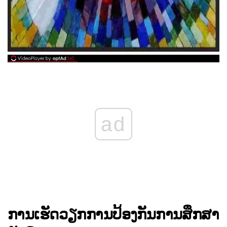
ad
ການເຮັດວຽກການປ້ອງກັນການສຶກສາ