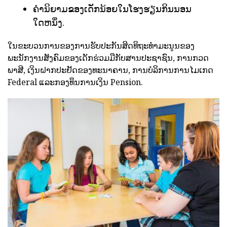
ຄໍານິຍາມຂອງເດັກນ້ອຍໃນໂຮງຮຽນກິນນອນ
ໃດຫນຶ່ງ.
ໃນຂະບວນການຂອງການຮັບປະກັນສິດທິຖະທໍາມະນູນຂອງ
ພະນັກງານສັງຄົມຂອງເດັກຮ່ວມມືກັບສານປະຊາຊົນ, ການກວດ
ພາສີ, ເງິນຝາກປະຢັດຂອງທະນາຄານ, ການບໍລິການການໄມເກດ
Federal ແລະກອງທຶນການເງິນ Pension.