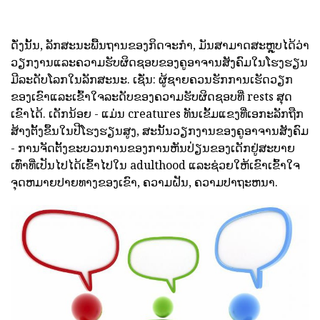
ດັ່ງນັ້ນ, ລັກສະນະພື້ນຖານຂອງກິດຈະກໍາ, ມັນສາມາດສະຫຼຸບໄດ້ວ່າ
ວຽກງານແລະຄວາມຮັບຜິດຊອບຂອງຄູອາຈານສັງຄົມໃນໂຮງຮຽນ
ມີລະດັບໂລກໃນລັກສະນະ. ເຊັ່ນ: ຜູ້ຊາຍຄວນຮັກການເຮັດວຽກ
ຂອງເຂົາແລະເຂົ້າໃຈລະດັບຂອງຄວາມຮັບຜິດຊອບທີ່ rests ສຸດ
ເຂົາໄດ້. ເດັກນ້ອຍ - ແມ່ນ creatures ທັນເຂັ້ມແຂງທີ່ເອກະລັກຖືກ
ສ້າງຕັ້ງຂຶ້ນໃນປີໂຮງຮຽນສູງ, ສະນັ້ນວຽກງານຂອງຄູອາຈານສັງຄົມ
- ການຈັດຕັ້ງຂະບວນການຂອງການຫັນປ່ຽນຂອງເດັກຢູ່ສະບາຍ
ເທົ່າທີ່ເປັນໄປໄດ້ເຂົ້າໄປໃນ adulthood ແລະຊ່ວຍໃຫ້ເຂົາເຂົ້າໃຈ
ຈຸດຫມາຍປາຍທາງຂອງເຂົາ, ຄວາມຝັນ, ຄວາມປາຖະຫນາ.