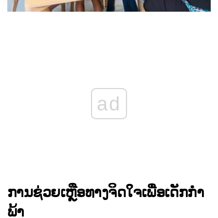
ad
ການຊ່ວຍເຫຼືອທາງຈິດໃຈເພື່ອເດັກກໍາ
ພ້າ