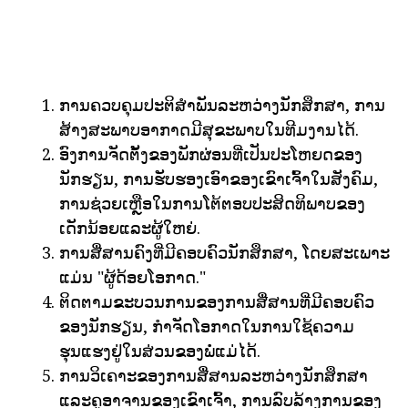
ການຄວບຄຸມປະຕິສໍາພັນລະຫວ່າງນັກສຶກສາ, ການ
ສ້າງສະພາບອາກາດມີສຸຂະພາບໃນທີມງານໄດ້.
ອົງການຈັດຕັ້ງຂອງພັກຜ່ອນທີ່ເປັນປະໂຫຍດຂອງ
ນັກຮຽນ, ການຮັບຮອງເອົາຂອງເຂົາເຈົ້າໃນສັງຄົມ,
ການຊ່ວຍເຫຼືອໃນການໂຕ້ຕອບປະສິດທິພາບຂອງ
ເດັກນ້ອຍແລະຜູ້ໃຫຍ່.
ການສື່ສານຄົງທີ່ມີຄອບຄົວນັກສຶກສາ, ໂດຍສະເພາະ
ແມ່ນ "ຜູ້ດ້ອຍໂອກາດ."
ຕິດຕາມຂະບວນການຂອງການສື່ສານທີ່ມີຄອບຄົວ
ຂອງນັກຮຽນ, ກໍາຈັດໂອກາດໃນການໃຊ້ຄວາມ
ຮຸນແຮງຢູ່ໃນສ່ວນຂອງພໍ່ແມ່ໄດ້.
ການວິເຄາະຂອງການສື່ສານລະຫວ່າງນັກສຶກສາ
ແລະຄູອາຈານຂອງເຂົາເຈົ້າ, ການລົບລ້າງການຂອງ