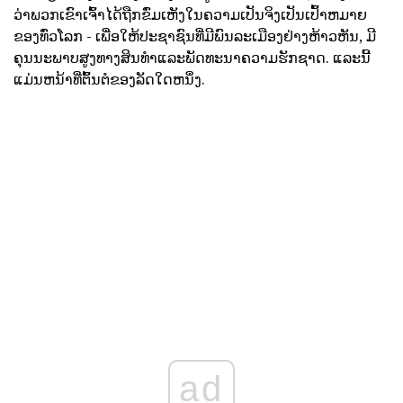
ວ່າພວກເຂົາເຈົ້າໄດ້ຖືກຂົ່ມເຫັງໃນຄວາມເປັນຈິງເປັນເປົ້າຫມາຍ
ຂອງທົ່ວໂລກ - ເພື່ອໃຫ້ປະຊາຊົນທີ່ມີພົນລະເມືອງຢ່າງຫ້າວຫັນ, ມີ
ຄຸນນະພາບສູງທາງສິນທໍາແລະພັດທະນາຄວາມຮັກຊາດ. ແລະນີ້
ແມ່ນຫນ້າທີ່ຕົ້ນຕໍຂອງລັດໃດຫນຶ່ງ.
ad