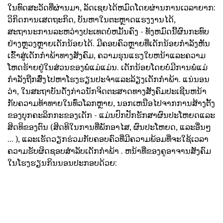
ໃນທົດສະວັດທີ່ຜ່ານມາ, ລັດເຊຍໄດ້ຫມົດໂດຍຜ່ານການເວລາຍາກ:
ວິກິດການເສດຖະກິດ, ບັນຫາໃນຕະຫຼາດແຮງງານໄດ້,
ສະຖານະການລະຫວ່າງປະເທດບໍ່ຫມັ້ນຄົງ - ທັງຫມົດນີ້ຜົນກະທົບ
ຢ່າງຫຼວງຫຼາຍເດັກນ້ອຍໄດ້. ມີຄອບຄົວຫຼາຍທີ່ເດັກນ້ອຍກໍາລັງຫັນ
ເຂົ້າສູ່ເດັກກໍາພ້າທາງສັງຄົມ, ຄວາມຮຸນແຮງໃບຫນ້າແລະຄວາມ
ໂຫດຮ້າຍຢູ່ໃນສ່ວນຂອງພໍ່ແມ່ແມ່ນ. ເດັກນ້ອຍໂດຍບໍ່ມີການພໍ່ແມ່
ກໍາລັງຖືກສົ່ງໄປຫາໂຮງຮຽນປະຈໍາແລະລ້ຽງເດັກກໍາພ້າ. ແນ່ນອນ
ວ່າ, ໃນສະຖາບັນດັ່ງກ່າວນັກຈິດຕະສາດທາງສັງຄົມປະເຊີນຫນ້າ
ກັບຄວາມທ້າທາຍໃນທົ່ວໂລກຫຼາຍ, ນອກເຫນືອໄປຈາກການສ້າງຕັ້ງ
ຂອງບຸກຄະລິກກະຂອງເດັກ - ແມ່ນປົກປັກຮັກສາຜົນປະໂຫຍດແລະ
ສິດທິຂອງຕົນ (ສິດທິໃນການທີ່ພັກອາໄສ, ຜົນປະໂຫຍດ, ແລະອື່ນໆ
... ), ແລະເຮັດວຽກຮ່ວມກັບຄອບຄົວທີ່ມີຄວາມພ້ອມທີ່ຈະໃຊ້ເວລາ
ຄວາມຮັບຜິດຊອບສໍາລັບເດັກກໍາພ້າ . ຫນ້າທີ່ຂອງຄູອາຈານສັງຄົມ
ໃນໂຮງຮຽນກິນນອນປະກອບດ້ວຍ: