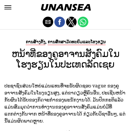
,
ການສ້າງຕັ້ງ
ການສຶກສາມັດທະຍົມແລະໂຮງຮຽນ
ຫນ້າທີ່ຂອງຄູອາຈານສັງຄົມໃນ
ໂຮງຮຽນໃນປະເທດລັດເຊຍ
ປະຊາຊົນສ່ວນໃຫຍ່ແມ່ນແທນທີ່ຈະຮັບຜິດຊອບ vague ຂອງຄູ
ອາຈານສັງຄົມໃນໂຮງຮຽນສູງ, ແຕ່ຂາດຽວຫຼືຄົນອື່ນ, ປະເຊີນຫນ້າ
ກັບຜົນໄດ້ຮັບຂອງກິດຈະກໍາຂອງພະນັກງານໄດ້. ມັນປົກກະຕິແລ້ວ
ແມ່ນສົມມຸດວ່າການທໍາງານຂອງຄູອາຈານສັງຄົມແມ່ນບໍ່ມີທີ່
ແຕກຕ່າງກັນຈາກ ຫນ້າທີ່ຂອງຄູອາຈານໄດ້ ກ່ຽວກັບວິຊາອື່ນໆ, ແຕ່
ນີ້ແມ່ນຜິດພາດຫຼາຍ.