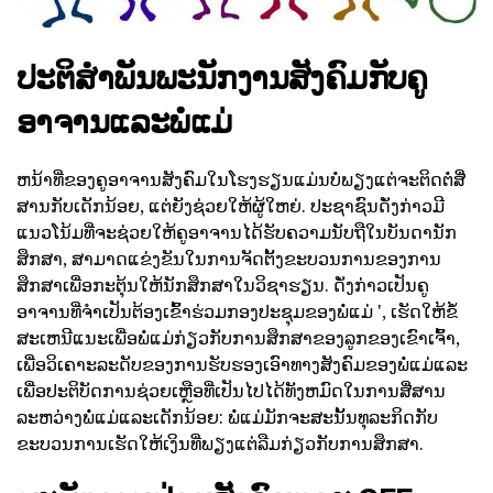
ປະຕິສໍາພັນພະນັກງານສັງຄົມກັບຄູ
ອາຈານແລະພໍ່ແມ່
ຫນ້າທີ່ຂອງຄູອາຈານສັງຄົມໃນໂຮງຮຽນແມ່ນບໍ່ພຽງແຕ່ຈະຕິດຕໍ່ສື່
ສານກັບເດັກນ້ອຍ, ແຕ່ຍັງຊ່ວຍໃຫ້ຜູ້ໃຫຍ່. ປະຊາຊົນດັ່ງກ່າວມີ
ແນວໂນ້ມທີ່ຈະຊ່ວຍໃຫ້ຄູອາຈານໄດ້ຮັບຄວາມນັບຖືໃນບັນດານັກ
ສຶກສາ, ສາມາດແຂ່ງຂັນໃນການຈັດຕັ້ງຂະບວນການຂອງການ
ສຶກສາເພື່ອກະຕຸ້ນໃຫ້ນັກສຶກສາໃນວິຊາຮຽນ. ດັ່ງກ່າວເປັນຄູ
ອາຈານທີ່ຈໍາເປັນຕ້ອງເຂົ້າຮ່ວມກອງປະຊຸມຂອງພໍ່ແມ່ ', ເຮັດໃຫ້ຂໍ້
ສະເຫນີແນະເພື່ອພໍ່ແມ່ກ່ຽວກັບການສຶກສາຂອງລູກຂອງເຂົາເຈົ້າ,
ເພື່ອວິເຄາະລະດັບຂອງການຮັບຮອງເອົາທາງສັງຄົມຂອງພໍ່ແມ່ແລະ
ເພື່ອປະຕິບັດການຊ່ວຍເຫຼືອທີ່ເປັນໄປໄດ້ທັງຫມົດໃນການສື່ສານ
ລະຫວ່າງພໍ່ແມ່ແລະເດັກນ້ອຍ: ພໍ່ແມ່ມັກຈະສະນັ້ນທຸລະກິດກັບ
ຂະບວນການເຮັດໃຫ້ເງິນທີ່ພຽງແຕ່ລືມກ່ຽວກັບການສຶກສາ.