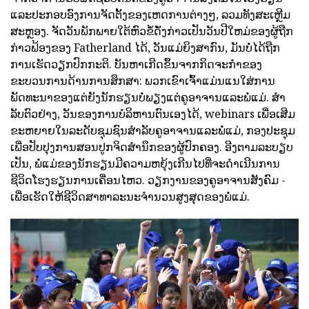
ແລະປະກອບອົງການຈັດຕັ້ງຂອງເຫດການຕ່າງໆ, ລວມທັງສະເຫຼີມ
ສະຫຼອງ. ຈັດວັນພັກພາຍໃຕ້ຫົວຂໍ້ດັ່ງກ່າວເປັນວັນປີໃຫມ່ຂອງຜູ້ຖືກ
ກ່າວຟ້ອງຂອງ Fatherland ໄດ້, ວັນແມ່ຍິງສາກົນ, ມັນບໍ່ໄດ້ຖືກ
ການເຮັດວຽກປົກກະຕິ. ບັນຫາເກີດຂຶ້ນຈາກກິດຈະກໍາຂອງ
ຂະບວນການດ້ານການສຶກສາ: ພວກເຂົາເຈົ້າແມ່ນແນໃສ່ການ
ພັດທະນາຂອງແຕ່ຍັງນັກຮຽນບໍ່ພຽງແຕ່ຄູອາຈານແລະພໍ່ແມ່. ສໍາ
ລັບຕົວຢ່າງ, ວັນຂອງການບໍລິຫານຕົນເອງໄດ້, webinars ເພື່ອເສີມ
ຂະຫຍາຍໃນລະດັບຊຸມຊົນສໍາລັບຄູອາຈານແລະພໍ່ແມ່, ກອງປະຊຸມ
ເພື່ອປັບປຸງການສອນປູກຈິດສໍານຶກຂອງຜູ້ປົກຄອງ. ອີງຕາມລະບຽບ
ເປັນ, ພໍ່ແມ່ຂອງນັກຮຽນມີຄວາມຫຍຸ້ງເກີນໄປທີ່ຈະດໍາເນີນການ
ຊີວິດໂຮງຮຽນການເຄື່ອນໄຫວ. ວຽກງານຂອງຄູອາຈານສັງຄົມ -
ເພື່ອເຮັດໃຫ້ຊີວິດສາທາລະນະຈໍານວນສູງສຸດຂອງພໍ່ແມ່.