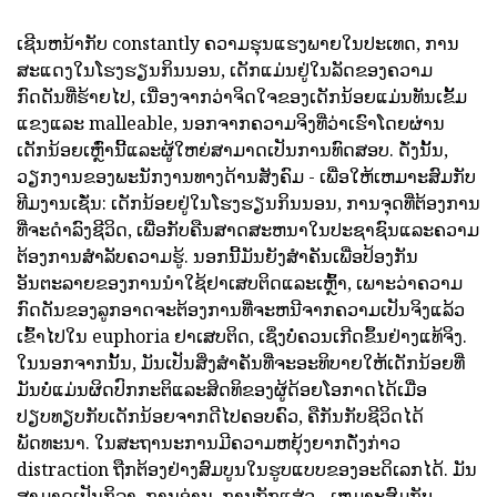
ເຊີນຫນ້າກັບ constantly ຄວາມຮຸນແຮງພາຍໃນປະເທດ, ການ
ສະແດງໃນໂຮງຮຽນກິນນອນ, ເດັກແມ່ນຢູ່ໃນລັດຂອງຄວາມ
ກົດດັນທີ່ຮ້າຍໄປ, ເນື່ອງຈາກວ່າຈິດໃຈຂອງເດັກນ້ອຍແມ່ນທັນເຂັ້ມ
ແຂງແລະ malleable, ນອກຈາກຄວາມຈິງທີ່ວ່າເຮົາໂດຍຜ່ານ
ເດັກນ້ອຍເຫຼົ່ານີ້ແລະຜູ້ໃຫຍ່ສາມາດເປັນການທົດສອບ. ດັ່ງນັ້ນ,
ວຽກງານຂອງພະນັກງານທາງດ້ານສັງຄົມ - ເພື່ອໃຫ້ເຫມາະສົມກັບ
ທີມງານເຊັ່ນ: ເດັກນ້ອຍຢູ່ໃນໂຮງຮຽນກິນນອນ, ການຈຸດທີ່ຕ້ອງການ
ທີ່ຈະດໍາລົງຊີວິດ, ເພື່ອກັບຄືນສາດສະຫນາໃນປະຊາຊົນແລະຄວາມ
ຕ້ອງການສໍາລັບຄວາມຮູ້. ນອກນີ້ມັນຍັງສໍາຄັນເພື່ອປ້ອງກັນ
ອັນຕະລາຍຂອງການນໍາໃຊ້ຢາເສບຕິດແລະເຫຼົ້າ, ເພາະວ່າຄວາມ
ກົດດັນຂອງລູກອາດຈະຕ້ອງການທີ່ຈະຫນີຈາກຄວາມເປັນຈິງແລ້ວ
ເຂົ້າໄປໃນ euphoria ຢາເສບຕິດ, ເຊິ່ງບໍ່ຄວນເກີດຂຶ້ນຢ່າງແທ້ຈິງ.
ໃນນອກຈາກນັ້ນ, ມັນເປັນສິ່ງສໍາຄັນທີ່ຈະອະທິບາຍໃຫ້ເດັກນ້ອຍທີ່
ມັນບໍ່ແມ່ນຜິດປົກກະຕິແລະສິດທິຂອງຜູ້ດ້ອຍໂອກາດໄດ້ເມື່ອ
ປຽບທຽບກັບເດັກນ້ອຍຈາກດີໄປຄອບຄົວ, ຄືກັນກັບຊີວິດໄດ້
ພັດທະນາ. ໃນສະຖານະການມີຄວາມຫຍຸ້ງຍາກດັ່ງກ່າວ
distraction ຖືກຕ້ອງຢ່າງສົມບູນໃນຮູບແບບຂອງອະດິເລກໄດ້. ມັນ
ສາມາດເປັນກິລາ, ການອ່ານ, ການຖັກແສ່ວ - ເຫມາະສົມກັບ