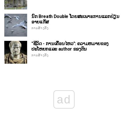
ນົກ Breath Double ໂດຍສະເພາະການແລກປ່ຽນ
ອາຍແກັສ
ການສ້າງຕັ້ງ
"ຊີວິດ - ການເຄື່ອນໄຫວ": ຄວາມຫມາຍຂອງ
ປະໂຫຍກແລະ author ຂອງຕົນ
ການສ້າງຕັ້ງ
ad