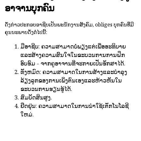
ອາຈານບຸກຄົນ
ດັ່ງກ່າວປະກອບອາຊີບເປັນພະນັກງານສັງຄົມ, obliges ບຸກຄົນທີ່ມີ
ຄຸນນະພາບດັ່ງຕໍ່ໄປນີ້:
ມືອາຊີບ: ຄວາມສາມາດບໍ່ພຽງແຕ່ເພື່ອອະທິບາຍ
ແລະສ້າງຄວາມສົນໃຈໃນຂະບວນການການຝຶກ
ອົບຮົມ - ຈາກຄູອາຈານທີ່ຈະກາຍເປັນຮັກສາໄດ້.
ທັງຫມົດ: ຄວາມສາມາດໃນການສ້າງແລະບໍາລຸງ
ລ້ຽງລູກຂອງການເພິ່ງຕົນເອງແລະຫ້າວຫັນໃນ
ຂະບວນການຮຽນຮູ້ໄດ້.
ສົມບັດສິນສູງ.
ຢືດຢຸ່ນ: ຄວາມສາມາດໃນການນໍາໃຊ້ເຕັກໂນໂລຊີ
ໃຫມ່.