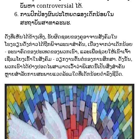
ບັນຫາ controversial ໄດ້.
ການປົກປ້ອງຜົນປະໂຫຍດຂອງເດັກນ້ອຍໃນ
ສະຖາບັນສາທາລະນະ.
ດັ່ງທີ່ເຫັນໄດ້ຂ້າງເທິງ, ຮັບຜິດຊອບຂອງຄູອາຈານສັງຄົມໃນ
ໂຮງຮຽນດັ່ງກ່າວໄດ້ຖືກພິຈາລະນາສໍາຄັນ, ເນື່ອງຈາກວ່າເດັກນ້ອຍ
- ອະນາຄົດຂອງປະເທດຂອງພວກເຮົາ, ແລະເພື່ອຊ່ວຍໃຫ້ເຂົາເຈົ້າ
ເຊື່ອມໂຍງເຂົ້າໃນສັງຄົມ - ວຽກງານຕົ້ນຕໍຂອງການສຶກສາ. ດັ່ງນັ້ນ,
ພວກເຮົາໄດ້ຢ່າງປອດໄພສາມາດເວົ້າວ່າພິເສດນີ້ເປັນສິ່ງສໍາຄັນ
ຫຼາຍສໍາລັບການສະພາບແວດລ້ອມໃດທີ່ເດັກນ້ອຍດໍາລົງຊີວິດ.