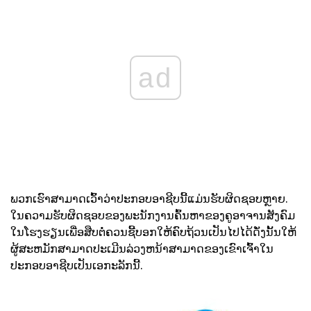
ad
ພວກເຮົາສາມາດເວົ້າວ່າປະກອບອາຊີບນີ້ແມ່ນຮັບຜິດຊອບຫຼາຍ.
ໃນຄວາມຮັບຜິດຊອບຂອງພະນັກງານຄົ້ນຫາຂອງຄູອາຈານສັງຄົມ
ໃນໂຮງຮຽນເພື່ອສືບຕໍ່ຄວນຊີ້ບອກໃຫ້ຄົບຖ້ວນເປັນໄປໄດ້ດັ່ງນັ້ນໃຫ້
ຜູ້ສະຫມັກສາມາດປະເມີນລ່ວງຫນ້າສາມາດຂອງເຂົາເຈົ້າໃນ
ປະກອບອາຊີບເປັນເອກະລັກນີ້.