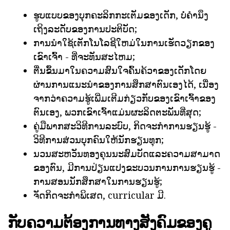
ຮູບແບບຂອງບຸກຄະລິກກະເຕັມຂອງເດັກ, ບໍ່ຄໍານຶງ
ເຖິງລະດັບຂອງການປະຕິບັດ;
ການນໍາໃຊ້ເຕັກໂນໂລຊີໃຫມ່ໃນການເຮັດວຽກຂອງ
ເຂົາເຈົ້າ - ທີ່ຈະທັນສະໄຫມ;
ຕື່ນຂຶ້ນມາໃນຄວາມສົນໃຈຄົ້ນຄ້ວາຂອງເດັກໂດຍ
ຜ່ານການແນະນໍາຂອງການສຶກສາຕົນເອງໄດ້, ເນື່ອງ
ຈາກວ່າຄວາມຮູ້ເພີ່ມເຕີມກ່ຽວກັບຂອງເຂົາເຈົ້າຂອງ
ຕົນເອງ, ພວກເຂົາເຈົ້າແມ່ນຜະລິດຕະພັນທີ່ສຸດ;
ຄູ່ມືພາກສະວິທີການລະບົບ, ກິດຈະກໍາການຮຽນຮູ້ -
ວິທີການສ່ວນບຸກຄົນໃຫ້ນັກຮຽນທຸກ;
ນວນສະຫວັນທອງຄຸນນະສົມບັດແລະຄວາມສາມາດ
ຂອງຕົນ, ມີການປ່ຽນແປງຂະບວນການການຮຽນຮູ້ -
ການສອນນັກສຶກສາໃນການຮຽນຮູ້;
ຈັດກິດຈະກໍາພິເສດ, curricular ມີ.
ກັບຄວາມຕ້ອງການທາງສັງຄົມຂອງຄູ