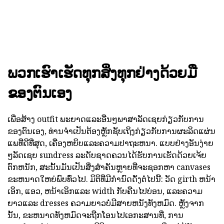
ພວກເຮົາເຮັດທຸກສິ່ງທຸກຢ່າງດ້ວຍມື
ຂອງຕົນເອງ
ເພື່ອສ້າງ outfit ພະຍາດແລະອື່ນໆພາສາລັດເຊຍກ່ຽວກັບການ
ຂອງຕົນເອງ, ທ່ານຈໍາເປັນຕ້ອງຫຼັກຊັບເຖິງກ່ຽວກັບການຜະລິດແຜ່ນ
ແພທີ່ດີທີ່ສຸດ, ເຄື່ອງຫຍິບແລະຄວາມປາຖະຫນາ. ແບບຢ່າງອັນງ່າຍ
ໆລັດເຊຍ sundress ລະດັບຊາດຄວນໄດ້ຮັບການເຮັດດ້ວຍເຈ້ຍ
ຕົກຫນັກ, ສະນັ້ນມັນເປັນສິ່ງສໍາຄັນຫຼາຍທີ່ຈະຊອກຫາ canvases
ຂະຫນາດໃຫຍ່ພົບທົ່ວໄປ. ມິຕິທີ່ມີກໍານົດດັ່ງຕໍ່ໄປນີ້: ວັດ girth ຫນ້າ
ເອິກ, ແອວ, ຫນ້າເອິກແລະ width ກັບຄືນໄປບ່ອນ, ແລະຄວາມ
ຍາວແລະ dresses ຄວາມຍາວບໍ່ມີສາຍຫນັງທັງຫມົດ. ຫຼັງຈາກ
ນັ້ນ, ຂະຫນາດທັງຫມົດຈະຖືກໂອນໄປເອກະສານທີ່, ການ