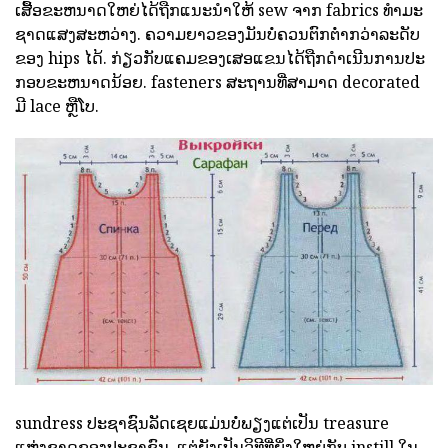
ເສື້ອຂະຫນາດໃຫຍ່ໄດ້ຖືກແນະນໍາໃຫ້ sew ຈາກ fabrics ທໍາມະ
ຊາດແສງສະຫວ່າງ. ຄວາມຍາວຂອງມັນບໍ່ຄວນຕົກຕ່ໍາກວ່າລະດັບ
ຂອງ hips ໄດ້. ກ່ຽວກັບແຄມຂອງເສອແຂນໄດ້ຖືກດໍາເນີນການປະ
ກອບຂະຫນາດນ້ອຍ. fasteners ສະຖານທີ່ສາມາດ decorated
ມີ lace ຫຼືໂບ.
sundress ປະຊາຊົນລັດເຊຍແມ່ນບໍ່ພຽງແຕ່ເປັນ treasure
ແຫ່ງຊາດຂອງປະຊາຊົນ, ແຕ່ຍັງເປັນວິທີທີ່ຍິ່ງໃຫຍ່ກັບ instill ໃນ