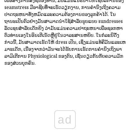
ເພື່ອສ້າງການສັ່ງຊື້ຂອງທ່ານ, ມັນແມ່ນແນະນໍາໃຫ້ໃຊ້ບໍລິການຂອງ
seamstress ມືອາຊີບທີ່ຈະເຮັດວຽກງານ, ການຄໍານຶງເຖິງຄວາມ
ປາດຖະຫນາທັງຫມົດແລະຄວາມຕ້ອງການຂອງລູກຄ້າໄດ້. ໃນ
ຖານະເປັນຕົວຢ່າງມັນສາມາດນໍາໃຊ້ສໍາລັບຮູບແບບ sundresses
ລັດເຊຍສໍາລັບເດັກຍິງ
ວ່າມັນແມ່ນຄວາມປາຖະຫນາເພື່ອຊອກຫາ
ຕົວທ່ານເອງໃນອິນເຕີເນັດຫຼືຢູ່ໃນວາລະສານຫຍິບ. ໃນກໍລະນີດັ່ງ
ກ່າວນີ້, ມັນສາມາດເຮັດໃຫ້ dress ເປັນ, ເຊິ່ງແມ່ນແທ້ຄືມັນແລະເຫ
ມາະເດັກ, ເນື່ອງຈາກວ່າມັນຈະໄດ້ຮັບການເຮັດການຄໍານຶງເຖິງພາ
ລາມິເຕີການ Physiological ຂອງຕົນ, ເຊັ່ນດຽວກັນກັບຄວາມມັກ
ຂອງສ່ວນບຸກຄົນ.
ad