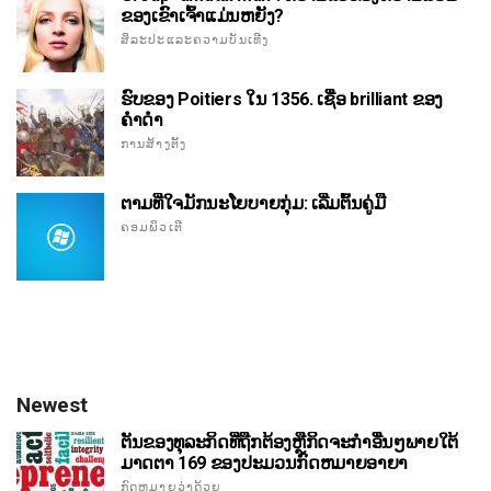
ຂອງເຂົາເຈົ້າແມ່ນຫຍັງ?
ສິລະປະແລະຄວາມບັນເທີງ
ຮົບຂອງ Poitiers ໃນ 1356. ເຊື່ອ brilliant ຂອງ
ຄໍາດໍາ
ການສ້າງຕັ້ງ
ຕາມທີ່ໃຈມັກນະໂຍບາຍກຸ່ມ: ເລີ່ມຕົ້ນຄູ່ມື
ຄອມພິວເຕີ
Newest
ຕັນຂອງທຸລະກິດທີ່ຖືກຕ້ອງຫຼືກິດຈະກໍາອື່ນໆພາຍໃຕ້
ມາດຕາ 169 ຂອງປະມວນກົດຫມາຍອາຍາ
ກົດຫມາຍວ່າດ້ວຍ