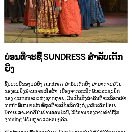
ບ່ອນທີ່ຈະຊື້ SUNDRESS ສໍາລັບເດັກ
ຍິງ
ຊື້ປະເພນີຂອງແມ່ຍິງ sundress ສໍາລັບເດັກຍິງ ສາມາດຈະຢູ່ໃນ
ຂອງແມ່ຍິງຮ້ານຂາຍເສື້ອຜ້າ. ເນື່ອງຈາກຊະນິດພັນແລະຊະນິດ
ຂອງ costumes ແຫ່ງຊາດຫຼາຍ, ມັນເປັນສິ່ງສໍາຄັນທີ່ຈະເລືອກເອົາ
outfit ທີ່ເຫມາະສົມທີ່ສຸດທີ່ຈະເປັນເລີດນັ່ງກ່ຽວກັບເດັກນ້ອຍ.
Dress ສາມາດຊື້ໃນຮ້ານອອນໄລນ໌, ວິທີການຂອງການຄ້ານີ້ຖືກ
gaining ນິຍົມຫຼາຍແລະອື່ນໆອີກ.