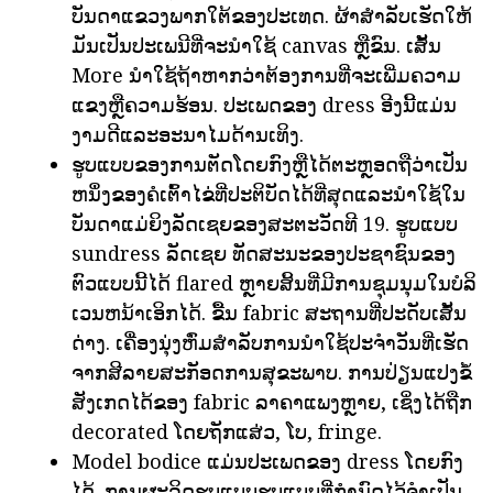
ບັນດາແຂວງພາກໃຕ້ຂອງປະເທດ. ຜ້າສໍາລັບເຮັດໃຫ້
ມັນເປັນປະເພນີທີ່ຈະນໍາໃຊ້ canvas ຫຼືຂົນ. ເສັ້ນ
More ນໍາໃຊ້ຖ້າຫາກວ່າຕ້ອງການທີ່ຈະເພີ່ມຄວາມ
ແຂງຫຼືຄວາມຮ້ອນ. ປະເພດຂອງ dress ອີງນີ້ແມ່ນ
ງາມດີແລະອະນາໄມດ້ານເທິງ.
ຮູບແບບຂອງການຕັດໂດຍກົງຫຼືໄດ້ຕະຫຼອດຖືວ່າເປັນ
ຫນຶ່ງຂອງຄໍເຕົ້າໄຂ່ທີ່ປະຕິບັດໄດ້ທີ່ສຸດແລະນໍາໃຊ້ໃນ
ບັນດາແມ່ຍິງລັດເຊຍຂອງສະຕະວັດທີ 19. ຮູບແບບ
sundress ລັດເຊຍ
ທັດສະນະຂອງປະຊາຊົນຂອງ
ຕົວແບບນີ້ໄດ້ flared ຫຼາຍສິ້ນທີ່ມີການຊຸມນຸມໃນບໍລິ
ເວນຫນ້າເອິກໄດ້. ຂື້ນ fabric ສະຖານທີ່ປະດັບເສັ້ນ
ດ່າງ. ເຄື່ອງນຸ່ງຫົ່ມສໍາລັບການນໍາໃຊ້ປະຈໍາວັນທີ່ເຮັດ
ຈາກສີລາຍສະກັອດການສຸຂະພາບ. ການປ່ຽນແປງຂໍ້
ສັງເກດໄດ້ຂອງ fabric ລາຄາແພງຫຼາຍ, ເຊິ່ງໄດ້ຖືກ
decorated ໂດຍຖັກແສ່ວ, ໂບ, fringe.
Model bodice ແມ່ນປະເພດຂອງ dress ໂດຍກົງ
ໄດ້. ການຜະລິດຮູບແບບຮູບແບບທີ່ກໍານົດໄວ້ຈໍາເປັນ