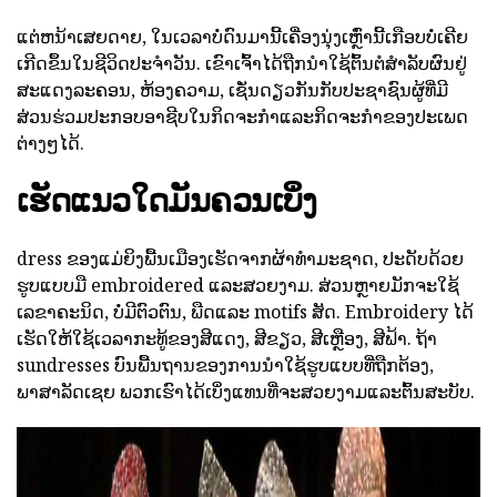
ແຕ່ຫນ້າເສຍດາຍ, ໃນເວລາບໍ່ດົນມານີ້ເຄື່ອງນຸ່ງເຫຼົ່ານີ້ເກືອບບໍ່ເຄີຍ
ເກີດຂຶ້ນໃນຊີວິດປະຈໍາວັນ. ເຂົາເຈົ້າໄດ້ຖືກນໍາໃຊ້ຕົ້ນຕໍສໍາລັບຜົນຢູ່
ສະແດງລະຄອນ, ຫ້ອງຄວາມ, ເຊັ່ນດຽວກັນກັບປະຊາຊົນຜູ້ທີ່ມີ
ສ່ວນຮ່ວມປະກອບອາຊີບໃນກິດຈະກໍາແລະກິດຈະກໍາຂອງປະເພດ
ຕ່າງໆໄດ້.
ເຮັດແນວໃດມັນຄວນເບິ່ງ
dress ຂອງແມ່ຍິງພື້ນເມືອງເຮັດຈາກຜ້າທໍາມະຊາດ, ປະດັບດ້ວຍ
ຮູບແບບມື embroidered ແລະສວຍງາມ. ສ່ວນຫຼາຍມັກຈະໃຊ້
ເລຂາຄະນິດ, ບໍ່ມີຕົວຕົນ, ພືດແລະ motifs ສັດ. Embroidery ໄດ້
ເຮັດໃຫ້ໃຊ້ເວລາກະທູ້ຂອງສີແດງ, ສີຂຽວ, ສີເຫຼືອງ, ສີຟ້າ. ຖ້າ
sundresses ບົນພື້ນຖານຂອງການນໍາໃຊ້ຮູບແບບທີ່ຖືກຕ້ອງ,
ພາສາລັດເຊຍ
ພວກເຮົາໄດ້ເບິ່ງແທນທີ່ຈະສວຍງາມແລະຕົ້ນສະບັບ.