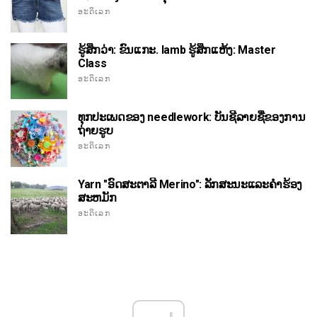
ອະດິເລກ
ຮູ້ສຶກວ່າ: ຂົນແກະ. lamb ຮູ້ສຶກແຫ້ງ: Master
Class
ອະດິເລກ
ທຸກປະເພດຂອງ needlework: ບັນຊີລາຍຊື່ຂອງການ
ຖ່າຍຮູບ
ອະດິເລກ
Yarn "ອົດສະຕາລີ Merino": ລັກສະນະແລະຄໍາຮ້ອງ
ສະຫມັກ
ອະດິເລກ