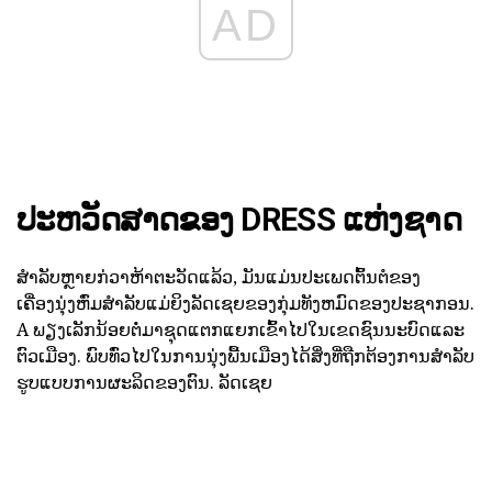
AD
ປະຫວັດສາດຂອງ DRESS ແຫ່ງຊາດ
ສໍາລັບຫຼາຍກ່ວາຫ້າຕະວັດແລ້ວ, ມັນແມ່ນປະເພດຕົ້ນຕໍຂອງ
ເຄື່ອງນຸ່ງຫົ່ມສໍາລັບແມ່ຍິງລັດເຊຍຂອງກຸ່ມທັງຫມົດຂອງປະຊາກອນ.
A ພຽງເລັກນ້ອຍຕໍ່ມາຊຸດແຕກແຍກເຂົ້າໄປໃນເຂດຊົນນະບົດແລະ
ຕົວເມືອງ. ພົບທົ່ວໄປໃນການນຸ່ງພື້ນເມືອງໄດ້ສິ່ງທີ່ຖືກຕ້ອງການສໍາລັບ
ຮູບແບບການຜະລິດຂອງຕົນ. ລັດເຊຍ