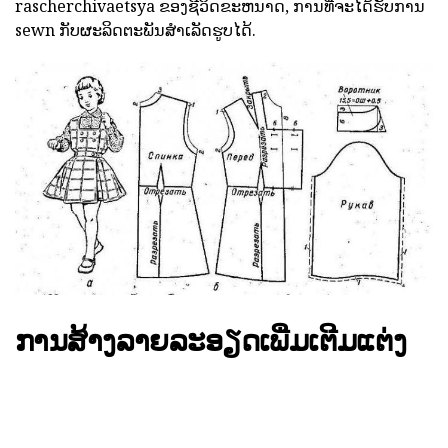
rascherchivaetsya ຂອງຊີວິດຂະຫນາດ, ການທີ່ຈະໄດ້ຮັບການ
sewn ກັບຜະລິດຕະພັນສໍາເລັດຮູບໄດ້.
ການສ້າງລາຍລະອຽດເພີ່ມເຕີມແຕ່ງ