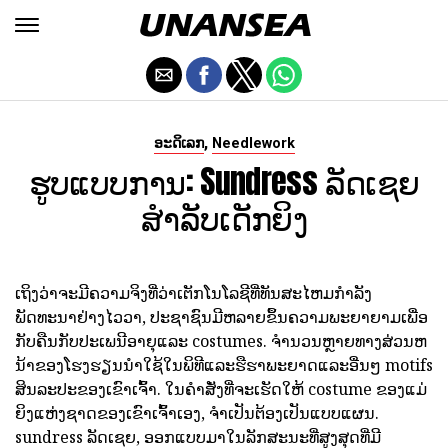
,
ອະດິເລກ
Needlework
ຮູບແບບການ: Sundress ລັດເຊຍ
ສໍາລັບເດັກຍິງ
ເຖິງວ່າຈະມີຄວາມຈິງທີ່ວ່າເຕັກໂນໂລຊີທີ່ທັນສະໄຫມກໍາລັງ
ພັດທະນາຢ່າງໄວວາ, ປະຊາຊົນມີຫລາຍຂຶ້ນຄວາມພະຍາຍາມເພື່ອ
ກັບຄືນກັບປະເພນີອາຍຸແລະ costumes. ຈໍານວນຫຼາຍທາງສ່ວນຫ
ນ້າຂອງໂຮງຮຽນນໍາໃຊ້ໃນພິທີແລະຮືຮາພະຍາດແລະອື່ນໆ motifs
ສິນລະປະຂອງເຂົາເຈົ້າ. ໃນຄໍາສັ່ງທີ່ຈະເຮັດໃຫ້ costume ຂອງແມ່
ຍິງແຫ່ງຊາດຂອງເຂົາເຈົ້າເອງ, ຈໍາເປັນຕ້ອງເປັນແບບແຜນ.
sundress ລັດເຊຍ,
ອອກແບບມາໃນລັກສະນະທີ່ສູງສຸດທີ່ມີ