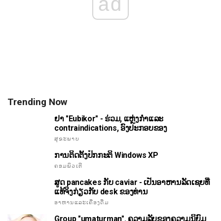
ad
Trending Now
ຢາ "Eubikor" - ຮ່ວມ, ແຫຼ່ງກໍາແລະ
contraindications, ອົງປະກອບຂອງ
ສຸຂະພາບ
ການຕິດຕັ້ງປົກກະຕິ Windows XP
ຄອມພິວເຕີ
ສູດ pancakes ກັບ caviar - ເປັນອາຫານລັດເຊຍທີ່
ແທ້ຈິງກ່ຽວກັບ desk ຂອງທ່ານ
ອາຫານແລະເຄື່ອງດື່ມ
Group "umaturman". ຄວາມລັບຂອງຄວາມນິຍົມ