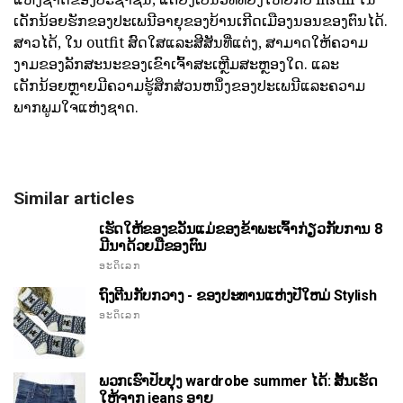
ເດັກນ້ອຍຮັກຂອງປະເພນີອາຍຸຂອງບ້ານເກີດເມືອງນອນຂອງຕົນໄດ້.
ສາວໄດ້, ໃນ outfit ສົດໃສແລະສີສັນທີ່ແຕ່ງ, ສາມາດໃຫ້ຄວາມ
ງາມຂອງລັກສະນະຂອງເຂົາເຈົ້າສະເຫຼີມສະຫຼອງໃດ. ແລະ
ເດັກນ້ອຍຫຼາຍມີຄວາມຮູ້ສຶກສ່ວນຫນຶ່ງຂອງປະເພນີແລະຄວາມ
ພາກພູມໃຈແຫ່ງຊາດ.
Similar articles
ເຮັດໃຫ້ຂອງຂວັນແມ່ຂອງຂ້າພະເຈົ້າກ່ຽວກັບການ 8
ມີນາດ້ວຍມືຂອງຕົນ
ອະດິເລກ
ຖົງຕີນກັບກວາງ - ຂອງປະທານແຫ່ງປີໃຫມ່ Stylish
ອະດິເລກ
ພວກເຮົາປັບປຸງ wardrobe summer ໄດ້: ສັ້ນເຮັດ
ໃຫ້ຈາກ jeans ອາຍຸ