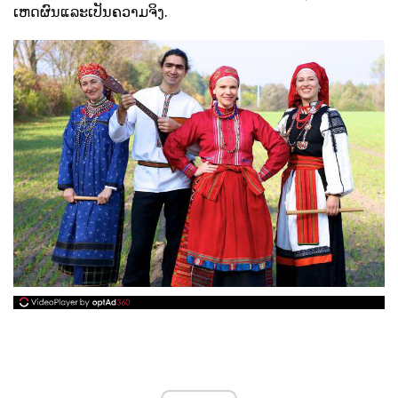
ເຫດຜົນແລະເປັນຄວາມຈິງ.