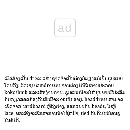
ad
ເພື່ອສ້າງເປັນ dress ແຫ່ງຊາດຈໍາເປັນຕ້ອງບໍ່ພຽງແຕ່ເປັນຮູບແບບ
ໂດຍກົງ. ລັດເຊຍ
sundresses
ທ່ານຕ້ອງໄດ້ຮັບການປະກອບ
kokoshnik ແລະເສື້ອງ່າຍດາຍ. ຮູບແບບນີ້ຈະໃຫ້ຮູບພາບທີ່ປະສົມ
ກົມກຽວສອດຄ້ອງກັນກັບທີ່ຈະ outfit ອາຍຸ. headdress ສາມາດ
ເຮັດຈາກ cardboard ຫຼືຖົງຢາງ, ອອກແບບກັບ beads, ໂບຫຼື
lace. ພຣະອົງຈະຮັກສາການນໍາໃຊ້ຫນ້າ, tied ກັບຄືນໄປບ່ອນຢູ່
ໃນຄໍໄດ້.