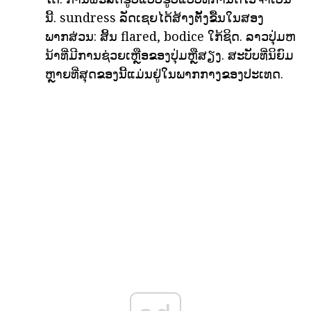
ນີ້. sundress ລັດເຊຍໄດ້ສ້າງຕັ້ງຂື້ນໃນສອງ
ພາກສ່ວນ: ສິ້ນ flared, bodice ໃກ້ຊິດ. ລາວປຸ່ມຫ
ນ້າທີ່ມີການຊ່ວຍເຫຼືອຂອງປຸ່ມຫຼືສຽງ. ສະບັບທີ່ນິຍົມ
ຫຼາຍທີ່ສຸດຂອງນີ້ແມ່ນຢູ່ໃນພາກກາງຂອງປະເທດ.