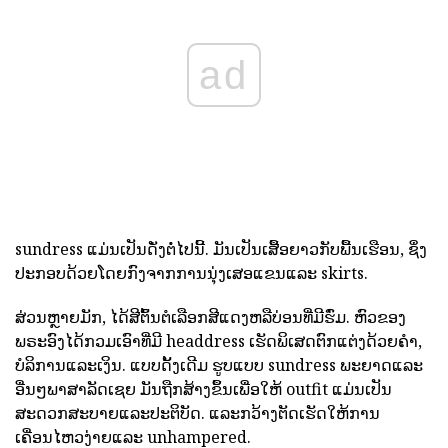
ad
sundress ແມ່ນເປັນດັ່ງຕໍ່ໄປນີ້. ມັນເປັນເສື້ອຍາວກັບພື້ນເຮືອນ, ຊຶ່ງ
ປະກອບດ້ວຍໂດຍກົງຈາກການນຸ່ງເສອແຂນແລະ skirts.
ສ່ວນຫຼາຍມັກ, ໄດ້ສີຕົ້ນຕໍເລືອກສີແດງຫລືບ່ອນທີ່ມີຮົ່ມ. ຫົວຂອງ
ພຣະອົງໄດ້ກວມເອົາທີ່ມີ headdress ເຮັດພິເສດຕົກແຕ່ງດ້ວຍຄໍາ,
ບໍລິການແລະເງິນ. ແບບດັ້ງເດີມ ຮູບແບບ sundress ພະຍາດແລະ
ອື່ນໆພາສາລັດເຊຍ
ມັນຖືກສ້າງຂຶ້ນເພື່ອໃຫ້ outfit ແມ່ນເປັນ
ສະດວກສະບາຍແລະປະຕິບັດ. ແລະກວ້າງຕັດເຮັດໃຫ້ການ
ເຄື່ອນໄຫວງ່າຍແລະ unhampered.