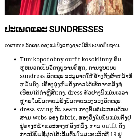
ປະເພດແລະ SUNDRESSES
costume ລັດເຊຍຂອງແມ່ຍິງແຫ່ງຊາດມີສີ່ປະເພດພື້ນຖານ.
Tunikopodobny outfit kosoklinny ຄົນ
ຫູຫນວກເປັນວັດຖຸບູຮານທີ່ສຸດ, ການຮູບແບບ
sundress ລັດເຊຍ
ອະນຸຍາດໃຫ້ສ້າງຕັ້ງຜ້າຫນ້າທີ່
ຫມັ້ນຄົງ. ເຄື່ອງນຸ່ງຫົ່ມດັ່ງກ່າວໄດ້ເຮັດຈາກສິ່ງທໍ
ເຮືອນໄດ້ດໍາຫຼືສີແດງ. dress ຕົວຢ່າງນີ້ແມ່ນເວລາ
ຫຼາຍໃນບັນດາແມ່ຍິງບັນດາແຂວງຂອງລັດເຊຍ.
dress swing ກັບ seam ກາງຕົ້ນຕໍປະກອບດ້ວຍ
ສາມ webs ຂອງ fabric, ສອງຊຶ່ງໃນນັ້ນແມ່ນຕັ້ງຢູ່
ຢູ່ທາງຫນ້າແລະທາງຫລັງຫນຶ່ງ. ການ outfit ດັ່ງ
ກ່າວນິຍົມທີ່ສຸດໄດ້ເລີ່ມຕົ້ນໃນສະຕະວັດທີ 19 ຢູ່