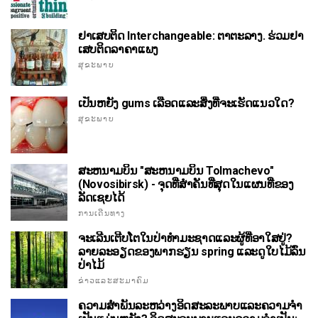
ຢາເສບຕິດ Interchangeable: ຕາຕະລາງ. ຮ່ວມຢາ
ເສບຕິດລາຄາແພງ
ສຸຂະພາບ
ເປັນຫຍັງ gums ເລືອດແລະສິ່ງທີ່ຈະເຮັດແນວໃດ?
ສຸຂະພາບ
ສະຫນາມບິນ "ສະຫນາມບິນ Tolmachevo"
(Novosibirsk) - ຈຸດທີ່ສໍາຄັນທີ່ສຸດໃນແຜນທີ່ຂອງ
ລັດເຊຍໄດ້
ການເດີນທາງ
ຈະເລີນເຕີບໂຕໃນປ່າທໍາມະຊາດແລະຜູ້ທີ່ອາໃສຢູ່?
ລາຍລະອຽດຂອງພາກຮຽນ spring ແລະດູໃບໄມ້ລົ່ນ
ປ່າໄມ້
ຂ່າວແລະສະມາຄົມ
ຄວາມສໍາພັນລະຫວ່າງອິດສະລະພາບແລະຄວາມຈໍາ