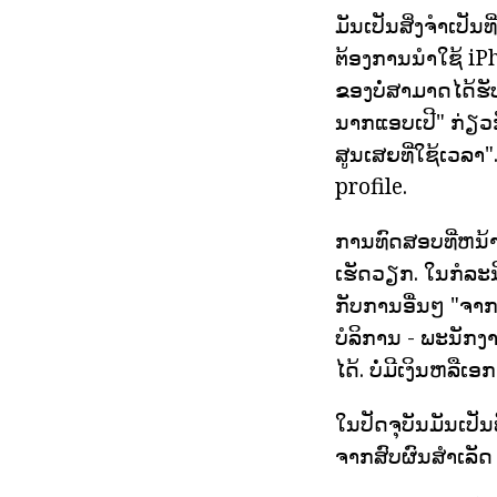
ມັນເປັນສິ່ງຈໍາເປັ
ຕ້ອງການນໍາໃຊ້ iPh
ຂອງບໍ່ສາມາດໄດ້ຮັ
ນາກແອບເປີ" ກ່ຽວກ
ສູນເສຍທີ່ໃຊ້ເວລາ
profile.
ການທົດສອບທີ່ຫນ້າ
ເຮັດວຽກ. ໃນກໍລະນີ
ກັບການອື່ນໆ "ຈາ
ບໍລິການ - ພະນັກ
ໄດ້. ບໍ່ມີເງິນຫລື
ໃນປັດຈຸບັນມັນເປັນ
ຈາກສົບຜົນສໍາເລັດ