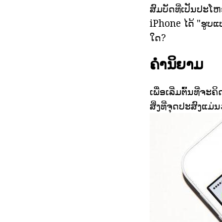
ສົມບັດທີ່ເປັນປະໂ
iPhone ໄດ້ "ຮູບແ
ໃດ?
ຄໍານິຍາມ
ເພື່ອເລີ່ມຕົ້ນທີ່
ສິ່ງທີ່ຈຸດປະສົງແມ່