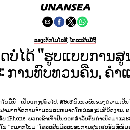
ຂອງເຕັກໂນໂລຊີ
ໂທລະສັບມືຖື
,
ບໍ່ໄດ້ "ຮູບແບບການສ
e: ການທົບທວນຄືນ, ຄໍາ
ນມື້ນີ້ - ເປັນແກງຢູ່ທົ່ວໄປ, ສະເຫນີແນວພັນຂອງຄວາມເປັນໄປໄ
t ສາມາດຈັດການຈໍານວນຂະຫນາດໃຫຍ່ຂອງປະຕິບັດງານ. ຄວ
ບ iPhone. ພວກເຂົາເຈົ້າຢືນອອກສໍາລັບຕົ້ນກໍາເນີດມາແລ
າ. ໃນ "ຫມາກໂປມ" ໂທລະສັບມີລະບອບການສູນເສຍອັນທີ່ເອີ້ນວ່