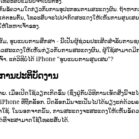
ບີໂທລະສັບແມ່ນບໍ່ຈໍາເປັນຕ້ອງ.
ັນຂໍ້ຄວາມໃດກ່ຽວກັບການອຸປະກອນການສະແດງຜົນ. ຖ້າຫາກວ
້ງແຕ່ຕອນຕົ້ນ, ໂທລະສັບຈະໄປປາກົດສະແດງໃຫ້ເຫັນການສູນເສຍ
ໃຫ້ໂທຫາເຈົ້າຂອງ.
, ຮູບແບບການສຶກສາ - ນີ້ເປັນຜູ້ຊ່ວຍປະເສີດສໍາລັບກາ
ງກ່າວສະແດງໃຫ້ເຫັນກ່ຽວກັບການສະແດງຜົນ, ຜູ້ໃຊ້ສາມາດ
ົ້າ. ແຕ່ວິທີບໍ່ໄດ້ iPhone "ຮູບແບບການສູນເສຍ"?
ການປະຕິບັດງານ
. ເມື່ອເປີດໃຊ້ວຽກເກີດຂຶ້ນ (ຊຶ່ງຢູ່ກັບວິທີການເຮັດສິ່ງນີ້ຈ
ໍ iPhone ທີ່ຖືກລັອກ. ປົດລັອກມັນຈະເປັນໄປໄດ້ພຽງແຕ່ດ້ວຍລ
ນໍາໃຊ້. ໃນນອກຈາກນັ້ນ, ການສະແດງຈະສະແດງໃຫ້ເຫັນຂໍ້ຄວາມທ
ກແດ່ທີ່ຈະສາມາດໃຊ້ໂທລະສັບໄດ້.