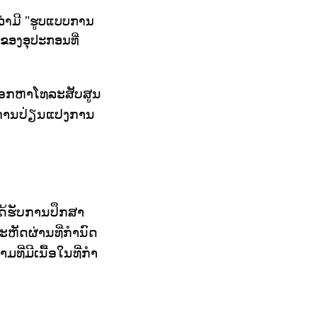
່າມີ "ຮູບແບບການ
ຂອງອຸປະກອນທີ່
ນຊອກຫາໂທລະສັບສູນ
ມີການປ່ຽນແປງການ
ະໄດ້ຮັບການປຶກສາ
ະຫັດຜ່ານທີ່ກໍານົດ
ີ່ມີເນື້ອໃນທີ່ກໍາ