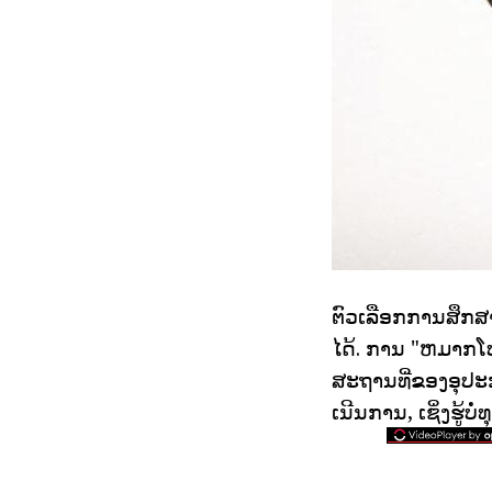
ຕົວເລືອກການສຶກສ
ໄດ້. ການ "ຫມາກໂ
ສະຖານທີ່ຂອງອຸປະ
ເນີນການ, ເຊິ່ງຮູ້ບໍ່