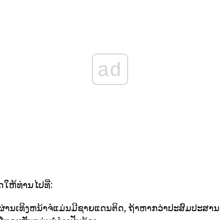
ad
ດໃຫ້ທ່ານໄປທີ່:
ດຜ່ານເທິງຫນ້າຈໍແມ່ນມີຊາຍແດນຕິດ, ຖ້າຫາກວ່າປະສົມປະສານຍັງບ