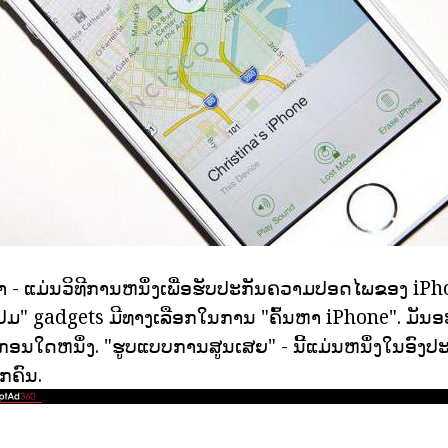
າ - ແມ່ນວິທີການຫນຶ່ງເພື່ອຮັບປະກັນຄວາມປອດໄພຂອງ iPh
ປມ" gadgets ມີທາງເລືອກໃນການ "ຄົ້ນຫາ iPhone". ມັນອ
ກອນໃດຫນຶ່ງ. "ຮູບແບບການສູນເສຍ" - ນີ້ແມ່ນຫນຶ່ງໃນອົ
ທຸກຄົນ.