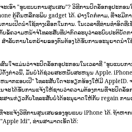
ນທີ່ຈະເອົາ "ຮູບແບບການສູນເສຍ"? ວິທີການປົດລັອກອຸປະກອນໃ
one ກູ້ຄືນຫລືກະພິບ gadget ໄດ້. ຢ່າງໃດກໍຕາມ, ທີ່ຈະມີກ
ບການເປີດນໍາໃຊ້ທາງເລືອກໃນການ. ໃນເວລາທີ່ທ່ານທໍາອິດທີ່
ັບຂໍ້ຄວາມຫນ້າຈໍໂທລະສັບທີ່ປາກົດລະບຸວ່າລະບົບປະຕິບັດກ
". ສໍາລັບການໂຍກຍ້າຍຂອງຕົນຕ້ອງໄດ້ຮັບການອະນຸຍາດນໍາໃ
ສົນໃຈແມ່ນວ່າຈະປົດລັອກອຸປະກອນໃນເວລາທີ່ "ຮູບແບບການສ
ດັ່ງກ່າວນີ້, ມັນບໍ່ໄດ້ຊ່ວຍສະຫນັບສະຫນູນ Apple. iPhone
ກຫນາກແອບເປີ" ໂທລະສັບໃດຈະຮຽກຮ້ອງໃຫ້ມີ AppleID. ຈ
ງານຈະໄດ້ຮັບການແຈ້ງໃຫ້ຊາບວ່າຄວາມຕ້ອງການທີ່ຈະປົດລັອກ
ເອກະສານກ່ຽວກັບໂທລະສັບບໍ່ໄດ້ອະນຸຍາດໃຫ້ກັບ regain ການເ
ທີ່ຈະແຈ້ງວິທີການສູນເສຍຂອງຮູບແບບ iPhone ໄດ້. ຖ້າຫາກທ່
 "Apple Idi", ທ່ານສາມາດເຮັດໄດ້: