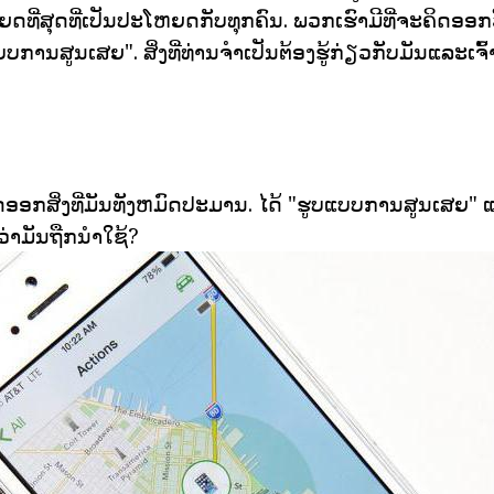
ຫຍດທີ່ສຸດທີ່ເປັນປະໂຫຍດກັບທຸກຄົນ. ພວກເຮົາມີທີ່ຈະຄິດອອ
ບບການສູນເສຍ". ສິ່ງທີ່ທ່ານຈໍາເປັນຕ້ອງຮູ້ກ່ຽວກັບມັນແລະເ
ຈະຄິດອອກສິ່ງທີ່ມັນທັງຫມົດປະມານ. ໄດ້ "ຮູບແບບການສູນເສຍ" 
ນວ່າມັນຖືກນໍາໃຊ້?