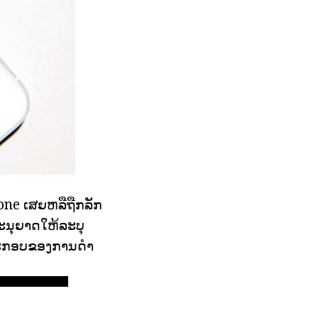
one ເສຍຫລືຖືກລັກ
ະນຸຍາດໃຫ້ລະບຸ
ງປະກອບຂອງການດໍາ