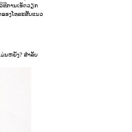
ກວິທີການເຮັດວຽກ
ຈົ້າຂອງໂທລະສັບແນວ
ແມ່ນຫຍັງ? ສໍາລັບ