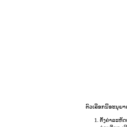
ຕົວເລືອກນີ້ອະນຸຍາ
ຕັ້ງຄ່າລະຫັ