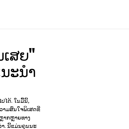
ູນເສຍ"
ແນະນໍາ
ດ້. ໃນມື້ນີ້,
າມສົນໃຈພິເສດທີ່
ະຫຼາກຫຼາຍທາງ
າ. ນີ້ແມ່ນຄຸນນະ