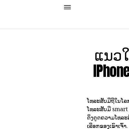
ແນວໃດ
IPhon
ໂທລະສັບມືຖືໃນໂລກໃ
ໂທລະສັບມື smar
ດຶງດູດຄວາມໂທລະສັ
ເລືອກຂອງເຂົາເຈົ້