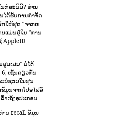
ນກໍລະນີນີ້? ທ່ານ
ານໄດ້ຮັບການກໍາຈັດ
ເຮັດໃຫ້ສຸດ "ຈາກຫ
ານແມ່ນຢູ່ໃນ "ການ
ຊ້ AppleID
ູນເສຍ" ບໍ່ໄດ້
 6, ເຊັ່ນດຽວກັນ
ະບໍ່ຊ່ວຍໃນສູນ
ຂໍ້ມູນຈາກໂປຣໄຟລ໌
ຂົ້າເຖິງອຸປະກອນ.
ານ recall ຂໍ້ມູນ