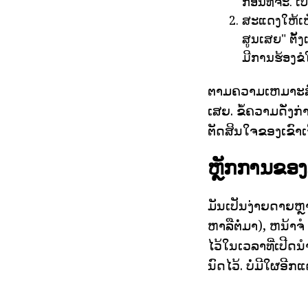
ກ່ອນທີ່ຈະ. ເ
ສະແດງໃຫ້ເຫ
ສູນເສຍ" ຕັ
ມີການຮ້ອງຂໍ
ຕາມຄວາມເຫມາະສົມ
ເສຍ. ຂໍ້ຄວາມດັ່
ຕັດສິນໃຈຂອງເຂົາເຈ
ຫຼັກການຂອງ
ມັນເປັນງ່າຍດາຍຫຼາຍ
ຫາລືຕໍ່ມາ), ຫນ້າຈ
ໄວ້ໃນເວລາທີ່ເປີດ
ນົດໄວ້. ບໍ່ມີໃຜອີ