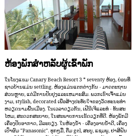
ຫ້ອງພັກສໍາຫລັບຜູ້ເຂົ້າພັກ
ໃນໂຮງແຮມ Canary Beach Resort 3 * seventy ຫ້ອງ, ບ່ອນທີ່
ຊາວບ້ານແມ່ນ settling. ຫ້ອງແມ່ນແຕກຕ່າງກັນ - ມາດຕະຖານ
ສ່ວນຫຼາຍ, ແຕ່ມີການປັບປຸງແລະເຫມາະສົມ. ພວກເຂົາເຈົ້າແມ່ນ
ງາມ, stylish, decorated ເພື່ອສ້າງປະທັບໃຈຂອງວັດທະນະທໍາ
ຫວຽດນາມພື້ນເມືອງ. ໃນເວລາດຽວກັນ, ເຟີນີເຈີແລະທໍ່ - ທັນສະ
ໄຫມ, ສະດວກສະບາຍ, ໃນສະພາບການເຮັດວຽກທີ່ດີ. ຫ້ອງພັກມີ
ເຄື່ອງປັບອາກາດ, ມີລະບຽງ. ໃນຫ້ອງນ້ໍາ - ເຄື່ອງອາບນ້ໍາດີ, ເຄື່ອງ
ເປົ່າຜົມ "Panasonic". ທຸກໆມື້, ຕື່ມ gel, ສະບູ, ແຊມພູ, ຢາສີຟັນ