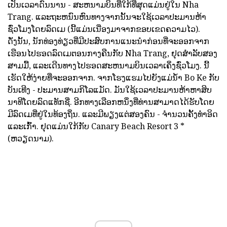
ເປັນເວລາດົນນານ - ສະຫນາມບິນທີ່ໃກ້ທີ່ສຸດແມ່ນຢູ່ໃນ Nha
Trang. ແລະຖະຫນົນຫົນທາງຈາກນັ້ນຈະໃຊ້ເວລາປະມານຫ້າ
ຊົ່ວໂມງໂດຍລົດເມ (ນີ້ແມ່ນເນື່ອງມາຈາກຂອບເຂດຄວາມໄວ).
ດັ່ງນັ້ນ, ນັກທ່ອງທ່ຽວທີ່ມີປະສົບການແນະນໍາກ່ອນທີ່ຈະອອກຈາກ
ເຮືອນໄປຮອດລົດເມຕອນກາງຄືນກັບ Nha Trang, ຢຸດສໍາລັບສອງ
ສາມມື້, ແລະເດີນທາງໄປຮອດສະຫນາມບິນເວລາເຄິ່ງຊົ່ວໂມງ. ນີ້
ເຮັດໃຫ້ງ່າຍທີ່ຈະອອກຈາກ. ຈາກໂຮງແຮມໄປຍັງແມ່ນ້ໍາ Bo Ke ກັບ
ບັນເທີງ - ປະມານສາມກິໂລແມັດ. ມັນໃຊ້ເວລາປະມານຫ້າຫາສິບ
ນາທີໂດຍລົດແທັກຊີ່. ອີກທາງເລືອກຫນຶ່ງທີ່ທ່ານສາມາດໄດ້ຮັບໂດຍ
ມີລົດເມທີ່ຢູ່ໃນທ້ອງຖິ່ນ. ແລະມີພຽງແຕ່ສອງຄົນ - ຈໍານວນຄັ້ງທໍາອິດ
ແລະເກົ້າ. ຢຸດແມ່ນໃກ້ກັບ Canary Beach Resort 3 *
(ຫວຽດນາມ).