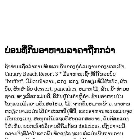
ບ່ອນທີ່ກິນອາຫານລາຄາຖືກກວ່າ
ຖ້າທ່ານເຊື່ອວ່າການທົບທວນຄືນຂອງຄູ່ຮ່ວມງານຂອງພວກເຮົາ,
Canary Beach Resort 3 * ມີອາຫານເຊົ້າທີ່ດີໃນລະບົບ
"buffet". ມີມ້ວນນ້ໍາຕານ, ແກງ, ແກງ, ຜັກທຽມທີ່ມີຜັກບົ່ວ, ຜັກ
ບົ່ວ, ຜັກສໍາລັບ dessert, pancakes, ຫມາກໄມ້, ຜັກ. ນ້ໍາທໍາມະ
ຊາດ. ທາງເລືອກແມ່ນດີ, ຄືກັບຢູ່ໃນຄ່ໍາຫຼືຄ່ໍາ. ຮ້ານອາຫານໃນ
ໂຮງແຮມມີຄວາມທັນສະໄຫມ, ໄມ້, ຈາກຕົ້ນຫມາກພ້າວ. ອາຫານ
ຫວຽດນາມແມ່ນໄດ້ນໍາສະເຫນີຢູ່ທີ່ນີ້, ແລະອາຫານທະເລແມ່ນຈຸດ
ເດັ່ນຂອງເມນູ. ສະນຸກເກີມີແຖບທີ່ສະດວກສະບາຍ, ດົນຕີສະແດງ
ໃຫ້ເຫັນ. ພວກເຂົາບໍລິການສີຄີມກ້ອນ delicious. ເຖິງວ່າຈະມີ
ຄວາມຈິງທີ່ວ່າໃນເຂດພື້ນທີ່ຂອງໂຮງແຮມບໍ່ແມ່ນພື້ນຖານການ