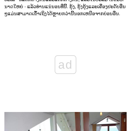
ນາດໃຫຍ່ - ແລ້ວທ່ານແນ່ນອນທີ່ນີ້. ກຸ້ງ, ກຸ້ງກຸ້ງແລະເຄື່ອງປະດັບອື່ນ
ໆແມ່ນສາມາດເຂົ້າເຖິງໄດ້ຫຼາຍກວ່ານີ້ນອກເຫນືອຈາກບ່ອນອື່ນ.
ad