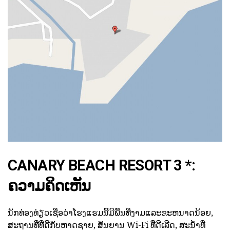
CANARY BEACH RESORT 3 *:
ຄວາມຄິດເຫັນ
ນັກທ່ອງທ່ຽວເຊື່ອວ່າໂຮງແຮມນີ້ມີພື້ນທີ່ງາມແລະຂະຫນາດນ້ອຍ,
ສະຖານທີ່ທີ່ດີກັບຫາດຊາຍ, ສັນຍານ Wi-Fi ທີ່ດີເລີດ, ສະນ້ໍາທີ່