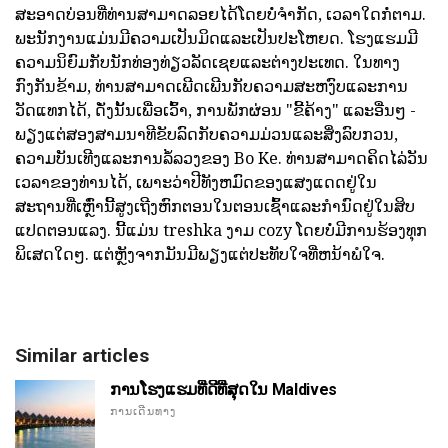
ສະອາດບ່ອນທີ່ທ່ານສາມາດລອຍໄດ້ໂດຍບໍ່ຈໍາກັດ, ເວລາໃດກໍ່ຕາມ.
ພະນັກງານແມ່ນມີຄວາມເປັນມິດແລະເປັນປະໂຫຍດ. ໂຮງແຮມມີ
ຄວາມນິຍົມກັບນັກທ່ອງທ່ຽວລັດເຊຍແລະຕ່າງປະເທດ. ໃນທາງ
ກົງກັນຂ້າມ, ທ່ານສາມາດເພີດເພີນກັບຄວາມສະຫງົບແລະການ
ວັດແທກໄດ້, ດັ່ງນັ້ນເພື່ອເວົ້າ, ການພັກຜ່ອນ "ຂີ້ຄ້າງ" ແລະອື່ນໆ -
ພຽງແຕ່ສອງສາມນາທີຂັບລົດກັບຄວາມມ່ວນແລະສິ່ງລົບກວນ,
ຄວາມບັນເທີງແລະການລໍ້ລວງຂອງ Bo Ke. ທ່ານສາມາດຄິດໄລ່ວັນ
ເວລາຂອງທ່ານໄດ້, ເພາະວ່າປີທັງຫມົດຂອງແສງແດດຢູ່ໃນ
ສະຖານທີ່ເຫຼົ່ານີ້ສູງເຖີງຫົກຕອນໃນຕອນເຊົ້າແລະກໍານົດຢູ່ໃນສິບ
ແປດຕອນແລງ. ນີ້ແມ່ນ treshka ງາມ cozy ໂດຍບໍ່ມີການຮ້ອງທຸກ
ພິເສດໃດໆ. ແຕ່ຫຼັງຈາກມັນມີພຽງແຕ່ປະທັບໃຈທີ່ຫນ້າພໍໃຈ.
Similar articles
ການໂຮງແຮມທີ່ດີທີ່ສຸດໃນ Maldives
ການເດີນທາງ