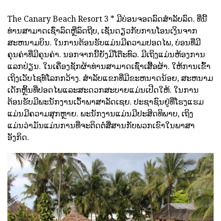
The Canary Beach Resort 3 * ມີບ່ອນຈອດລົດສໍາລັບລົດ. ທີ່ນີ້
ທ່ານສາມາດເຊົ່າລົດຫຼືລົດຖີບ, ເຊັ່ນດຽວກັບການໂອນເງິນຈາກ
ສະຫນາມບິນ. ໃນການຕ້ອນຮັບແມ່ນມີຄວາມປອດໄພ, ບ່ອນທີ່ມີ
ຄຸນຄ່າທີ່ມີຄຸນຄ່າ. ນອກຈາກນີ້ຍັງມີໂຕ໊ະທົວ. ມີເຖິງແມ່ນຫ້ອງການ
ແລກປ່ຽນ. ໃນເຄື່ອງຊັກຜ້າທ່ານສາມາດເຊົ່າເສື້ອຜ້າ. ໃຫ້ການເຂົ້າ
ເຖິງເວັບໄຊທ໌ໂລກກວ້າງ. ສໍາລັບແຂກທີ່ມີຂະຫນາດນ້ອຍ, ສະຫນາມ
ເດັກຫຼິ້ນທີ່ປອດໄພແລະສະດວກສະບາຍແມ່ນເປີດໃຫ້. ໃນການ
ຕ້ອນຮັບມີພະນັກງານເວົ້າພາສາລັດເຊຍ. ປະຊາຊົນຢູ່ທີ່ໂຮງແຮມ
ແມ່ນມີຄວາມສຸກຫຼາຍ. ພະນັກງານແມ່ນມີປະສິດທິພາບ, ເຖິງ
ແມ່ນວ່າມັນແມ່ນການທີ່ຈະຕິດຕໍ່ສື່ສານກັບພວກເຂົາໃນພາສາ
ອັງກິດ.