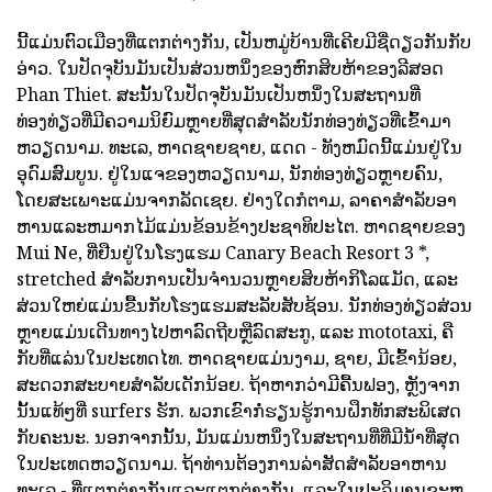
ນີ້ແມ່ນຕົວເມືອງທີ່ແຕກຕ່າງກັນ, ເປັນຫມູ່ບ້ານທີ່ເຄີຍມີຊື່ດຽວກັນກັບ
ອ່າວ. ໃນປັດຈຸບັນມັນເປັນສ່ວນຫນຶ່ງຂອງຫົກສິບຫ້າຂອງລີສອດ
Phan Thiet. ສະນັ້ນໃນປັດຈຸບັນມັນເປັນຫນຶ່ງໃນສະຖານທີ່
ທ່ອງທ່ຽວທີ່ມີຄວາມນິຍົມຫຼາຍທີ່ສຸດສໍາລັບນັກທ່ອງທ່ຽວທີ່ເຂົ້າມາ
ຫວຽດນາມ. ທະເລ, ຫາດຊາຍຊາຍ, ແດດ - ທັງຫມົດນີ້ແມ່ນຢູ່ໃນ
ອຸດົມສົມບູນ. ຢູ່ໃນແຈຂອງຫວຽດນາມ, ນັກທ່ອງທ່ຽວຫຼາຍຄົນ,
ໂດຍສະເພາະແມ່ນຈາກລັດເຊຍ. ຢ່າງໃດກໍຕາມ, ລາຄາສໍາລັບອາ
ຫານແລະຫມາກໄມ້ແມ່ນຂ້ອນຂ້າງປະຊາທິປະໄຕ. ຫາດຊາຍຂອງ
Mui Ne, ທີ່ຢືນຢູ່ໃນໂຮງແຮມ Canary Beach Resort 3 *,
stretched ສໍາລັບການເປັນຈໍານວນຫຼາຍສິບຫ້າກິໂລແມັດ, ແລະ
ສ່ວນໃຫຍ່ແມ່ນຂື້ນກັບໂຮງແຮມສະລັບສັບຊ້ອນ. ນັກທ່ອງທ່ຽວສ່ວນ
ຫຼາຍແມ່ນເດີນທາງໄປຫາລົດຖີບຫຼືລົດສະກູ, ແລະ mototaxi, ຄື
ກັບທີ່ແລ່ນໃນປະເທດໄທ. ຫາດຊາຍແມ່ນງາມ, ຊາຍ, ມີເຂົ້ານ້ອຍ,
ສະດວກສະບາຍສໍາລັບເດັກນ້ອຍ. ຖ້າຫາກວ່າມີຄື້ນຟອງ, ຫຼັງຈາກ
ນັ້ນແທ້ໆທີ່ surfers ຮັກ. ພວກເຂົາກໍ່ຮຽນຮູ້ການຝຶກທັກສະພິເສດ
ກັບຄະນະ. ນອກຈາກນັ້ນ, ມັນແມ່ນຫນຶ່ງໃນສະຖານທີ່ທີ່ມີນ້ໍາທີ່ສຸດ
ໃນປະເທດຫວຽດນາມ. ຖ້າທ່ານຕ້ອງການລ່າສັດສໍາລັບອາຫານ
ທະເລ - ທີ່ແຕກຕ່າງກັນແລະແຕກຕ່າງກັນ, ແລະໃນປະລິມານຂະຫ