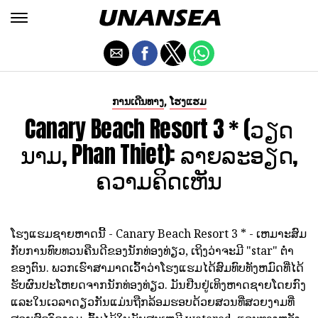
,
ການເດີນທາງ
ໂຮງແຮມ
Canary Beach Resort 3 * (ວຽດ
ນາມ, Phan Thiet): ລາຍລະອຽດ,
ຄວາມຄິດເຫັນ
ໂຮງແຮມຊາຍຫາດນີ້ - Canary Beach Resort 3 * - ເຫມາະສົມ
ກັບການທົບທວນຄືນດີຂອງນັກທ່ອງທ່ຽວ, ເຖິງວ່າຈະມີ "star" ຕ່ໍາ
ຂອງຕົນ. ພວກເຮົາສາມາດເວົ້າວ່າໂຮງແຮມໄດ້ສົມທົບທັງຫມົດທີ່ໄດ້
ຮັບຜົນປະໂຫຍດຈາກນັກທ່ອງທ່ຽວ. ມັນຢືນຢູ່ເທິງຫາດຊາຍໂດຍກົງ
ແລະໃນເວລາດຽວກັນແມ່ນຖືກລ້ອມຮອບດ້ວຍສວນທີ່ສວຍງາມທີ່