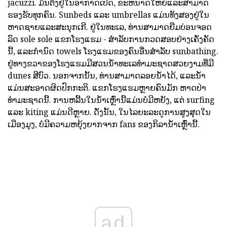
jacuzzi. ມັນຕັ້ງຢູ່ໃນອາກາດເປີດ, ຂະຫນາດໃຫຍ່ແລະສາມາດ
ຮອງຮັບທຸກຄົນ. Sunbeds ແລະ umbrellas ແມ່ນທັງສອງຢູ່ໃນ
ຫາດຊາຍແລະສະນຸກເກີ. ຢູ່ໃນທະເລ, ທ່ານສາມາດຍືມບ່ອນຈອດ
ລົດ sole sole ແຂກໂຮງແຮມ - ສໍາລັບການກວດສອບຢ່າງເຄັ່ງຄັດ
ນີ້, ແລະກໍານົດ towels ໂຮງແຮມຂອງຄົນອື່ນສໍາລັບ sunbathing.
ຢູ່ທາງຂວາຂອງໂຮງແຮມມີສວນນ້ໍາທະເລທໍາມະຊາດສວຍງາມທີ່ມີ
dunes ສີບົວ. ນອກຈາກນັ້ນ, ທ່ານສາມາດລອຍນ້ໍາໄດ້, ແລະນ້ໍາ
ແມ່ນສະອາດຜິດປົກກະຕິ. ແຂກໂຮງແຮມຫຼາຍຄົນມັກ ຫາດປ່າ
ທໍາມະຊາດນີ້. ການຫລີ້ນໃນນ້ໍາເຫຼົ່ານີ້ແມ່ນບໍ່ມີຫຍັງ, ແຕ່ surfing
ແລະ kiting ແມ່ນດີຫຼາຍ. ດັ່ງນັ້ນ, ໃນໄລຍະລະດູການສູງສຸດໃນ
ເມືອງມຸງ, ບໍ່ມີຄວາມຫຍຸ້ງຍາກຈາກ fans ຂອງກິລານ້ໍາເຫຼົ່ານີ້.
ad