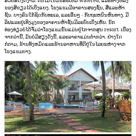
ສວຍສົດງົດງາມ. ຕົ້ນໄມ້ໃນມັນສະເຫມີ watered, ແລະທາງຫລັງ
ຂອງສີຂຽວໄດ້ເບິ່ງແຍງ. ໂຮງແຮມມີອາຄານສອງຊັ້ນ, ສີ່ແລະຫ້າ
ຊັ້ນ. ບາງຄົນໃກ້ຊິດກັບທະເລ, ແລະອື່ນໆ - ກັບຖະຫນົນຫົນທາງ. ມີ
ລິຟແລະຢູ່ເທິງມຸງຂອງອາຄານຫ້າຊັ້ນມີລະບົບເບິ່ງເຫັນ. ນັກ
ທ່ອງທ່ຽວບໍ່ໄດ້ຈົ່ມວ່າໂຮງແຮມນັ້ນແມ່ນຢູ່ໄກຈາກສູນ resort. ເນື່ອງ
ຈາກວ່ານີ້, ມັນບໍ່ມີສຽງດັງນີ້, ແລະລາຄາແມ່ນຕໍ່າກວ່າ. ຢ່າງໃດ
ກໍຕາມ, ຮ້ານທັງຫມົດແລະຮ້ານອາຫານທີ່ດີຢູ່ໃນໄລຍະຫ່າງຈາກ
ໂຮງແຮມບາງ.