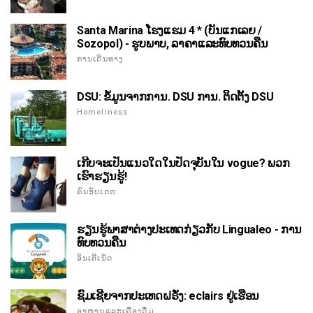
Santa Marina ໂຮງແຮມ 4 * (ບັນແກເລຍ /
Sozopol) - ຮູບພາບ, ລາຄາແລະທົບທວນຄືນ
ການເດີນທາງ
DSU: ຂໍ້ມູນຈາກການ. DSU ການ. ຕິດຕັ້ງ DSU
Homeliness
ເກີບຈະເປັນແນວໃດໃນປັດຈຸບັນໃນ vogue? ພວກ
ເຮົາຮຽນຮູ້!
ຄົນອັບເດດ:
ຮຽນຮູ້ພາສາຕ່າງປະເທດກ່ຽວກັບ Lingualeo - ການ
ທົບທວນຄືນ
ອິນເຕີເນັດ
ຊົມເຊີຍຈາກປະເທດຝຣັ່ງ: eclairs ຢູ່ເຮືອນ
ອາຫານແລະເຄື່ອງດື່ມ