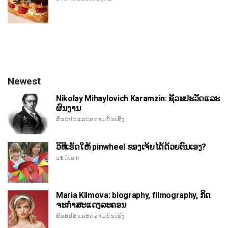
Newest
Nikolay Mihaylovich Karamzin: ຊີວະປະວັດແລະ
ຜົນງານ
ສິລະປະແລະຄວາມບັນເທີງ
ວິທີເຮັດໃຫ້ pinwheel ຂອງເຈ້ຍໄດ້ດ້ວຍຕົນເອງ?
ອະດິເລກ
Maria Klimova: biography, filmography, ກິດ
ຈະກໍາສະແດງລະຄອນ
ສິລະປະແລະຄວາມບັນເທີງ