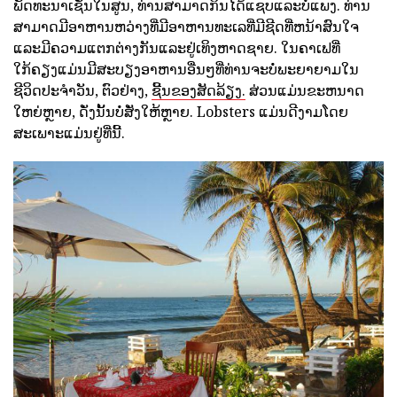
ພັດທະນາເຊັ່ນໃນສູນ, ທ່ານສາມາດກິນໄດ້ແຊບແລະບໍ່ແພງ. ທ່ານ
ສາມາດມີອາຫານຫວ່າງທີ່ມີອາຫານທະເລທີ່ມີຊີດທີ່ຫນ້າສົນໃຈ
ແລະມີຄວາມແຕກຕ່າງກັນແລະຢູ່ເທິງຫາດຊາຍ. ໃນຄາເຟທີ່
ໃກ້ຄຽງແມ່ນມີສະບຽງອາຫານອື່ນໆທີ່ທ່ານຈະບໍ່ພະຍາຍາມໃນ
ຊີວິດປະຈໍາວັນ, ຕົວຢ່າງ,
ຊີ້ນຂອງສັດລ້ຽງ.
ສ່ວນແມ່ນຂະຫນາດ
ໃຫຍ່ຫຼາຍ, ດັ່ງນັ້ນບໍ່ສັ່ງໃຫ້ຫຼາຍ. Lobsters ແມ່ນດີງາມໂດຍ
ສະເພາະແມ່ນຢູ່ທີ່ນີ້.