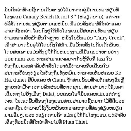
ມັນດີກວ່າທີ່ຈະຊື້ການເດີນທາງບໍ່ໄດ້ມາຈາກຄູ່ມືການທ່ອງທ່ຽວທີ່
ໂຮງແຮມ Canary Beach Resort 3 * (ຫວຽດນາມ), ແຕ່ຈາກ
ບໍລິສັດການທ່ອງທ່ຽວຕາມຖະຫນົນ. ນີ້ແມ່ນທັງສອງທີ່ດີກວ່າແລະ
ລາຄາຖືກກວ່າ. ໂດຍກົງຢູ່ໃກ້ກັບໂຮງແຮມມີສະຖານທີ່ທ່ອງທ່ຽວ
ທໍາມະຊາດທີ່ຫນ້າສົນໃຈຫຼາຍ. ຫນຶ່ງໃນນັ້ນແມ່ນ "Fairy Creek",
ເຊິ່ງສາມາດບັນລຸໄດ້ໂດຍກົງໃສ່ນ້ໍາ. ມີແມ້ກະທັ້ງໄປກັບເດັກນ້ອຍ,
ໂດຍສະເພາະແມ່ນຕັ້ງຢູ່ໃກ້ກັບຫນອງງາມນີ້ມີແຖບອາຫານວ່າງ
ແລະ mini-zoo. ທ່ານສາມາດເຈລະຈາກັບຜູ້ຂັບຂີ່ taxi ໃນ
ທ້ອງຖິ່ນ, ແລະສໍາລັບຫ້າສິບໂດລາຕໍ່ມື້ທ່ານຈະຂັບເຄື່ອນໃນ
ສະຖານທີ່ທ່ອງທ່ຽວໃນທ້ອງຖິ່ນທັງຫມົດ. ທ່ານຈະເຫັນຫໍຄອຍ Ke
Ha, dunes ສີບົວແລະ ຫໍ Cham. ຖ້າທ່ານພ້ອມທີ່ຈະຕັດສອງວັນຫຼື
ຫຼາຍກວ່າມື້ຈາກການພັກຜ່ອນທີ່ຫາດຊາຍ, ທ່ານສາມາດໃຊ້ເວລາ
ເດີນທາງໄປຍັງເມືອງ Dalat, ນະຄອນໂຮຈິມິນແລະແມ່ນແຕ່ກໍາປູ
ເຈຍ. ໃນເຂດພື້ນທີ່ຂອງໂຮງແຮມທ່ານສາມາດຊື້ຫມາກໄມ້ທີ່ດີແລະ
ລາຄາຖືກ. ທ່ານຈະໃຊ້ເງິນຫນ້ອຍກ່ວາສະຖານທີ່ທ່ອງທ່ຽວຫວຽດ
ນາມອື່ນໆ, ແລະ ຕວຽກການຄ້າ ແມ່ນຢູ່ໃກ້ກັບໂຮງແຮມ. ແຕ່ສໍາລັບ
ເຄື່ອງທີ່ລະນຶກທີ່ດີກວ່າທີ່ຈະໄປທີ່ Phan Thiet.