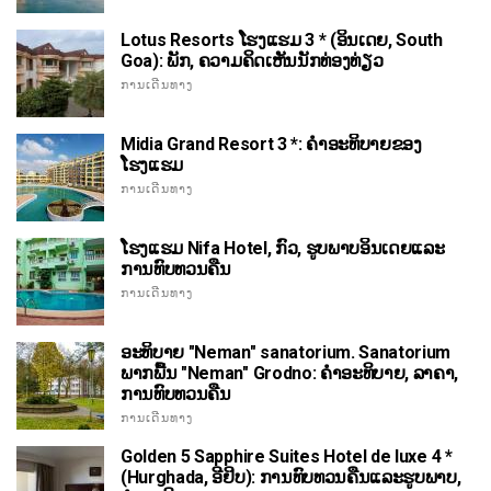
Lotus Resorts ໂຮງແຮມ 3 * (ອິນເດຍ, South
Goa): ພັກ, ຄວາມຄິດເຫັນນັກທ່ອງທ່ຽວ
ການເດີນທາງ
Midia Grand Resort 3 *: ຄໍາອະທິບາຍຂອງ
ໂຮງແຮມ
ການເດີນທາງ
ໂຮງແຮມ Nifa Hotel, ກົວ, ຮູບພາບອິນເດຍແລະ
ການທົບທວນຄືນ
ການເດີນທາງ
ອະທິບາຍ "Neman" sanatorium. Sanatorium
ພາກພື້ນ "Neman" Grodno: ຄໍາອະທິບາຍ, ລາຄາ,
ການທົບທວນຄືນ
ການເດີນທາງ
Golden 5 Sapphire Suites Hotel de luxe 4 *
(Hurghada, ອີຢິບ): ການທົບທວນຄືນແລະຮູບພາບ,