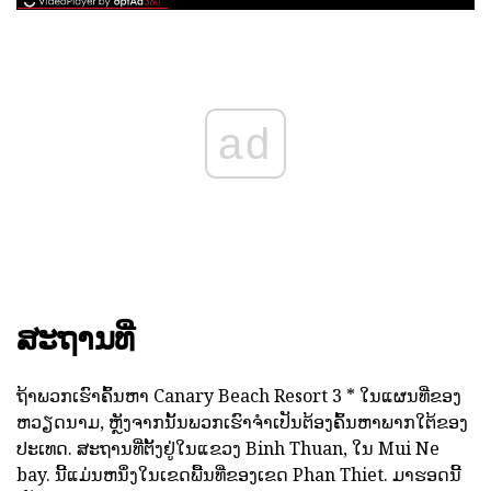
ad
ສະຖານທີ່
ຖ້າພວກເຮົາຄົ້ນຫາ Canary Beach Resort 3 * ໃນແຜນທີ່ຂອງ
ຫວຽດນາມ, ຫຼັງຈາກນັ້ນພວກເຮົາຈໍາເປັນຕ້ອງຄົ້ນຫາພາກໃຕ້ຂອງ
ປະເທດ. ສະຖານທີ່ຕັ້ງຢູ່ໃນແຂວງ Binh Thuan, ໃນ Mui Ne
bay. ນີ້ແມ່ນຫນຶ່ງໃນເຂດພື້ນທີ່ຂອງເຂດ Phan Thiet. ມາຮອດນີ້