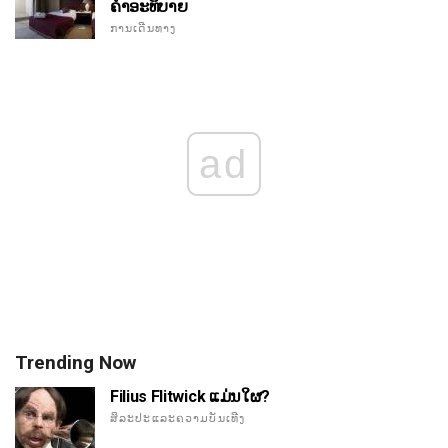
ຄໍາອະທິບາຍ
ການເດີນທາງ
ad
Trending Now
Filius Flitwick ແມ່ນໃຜ?
ສິລະປະແລະຄວາມບັນເທີງ