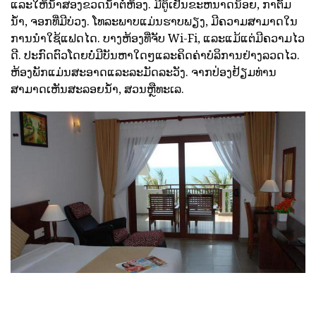
ແລະໃຫ້ນ້ໍາສອງຂວດນ້ໍາຕໍ່ຫ້ອງ. ມີຕູ້ເຢັນຂະຫນາດນ້ອຍ, ກາຕົ້ມ
ນ້ໍາ, ຈອກທີ່ມີບ່ວງ. ໂທລະພາບແມ່ນຮາບພຽງ, ມີຄວາມສາມາດໃນ
ການນໍາໃຊ້ແຟດໄດ. ບາງຫ້ອງທີ່ຈັບ Wi-Fi, ແລະແມ້ແຕ່ມີຄວາມໄວ
ດີ. ປະກົດຕົວໂດຍບໍ່ມີບັນຫາໃດໆແລະຄິດຄ່າບໍລິການຢ່າງລວດໄວ.
ຫ້ອງພັກແມ່ນສະອາດແລະລະມັດລະວັງ. ຈາກປ່ອງຢ້ຽມທ່ານ
ສາມາດເຫັນສະລອຍນ້ໍາ, ສວນຫຼືທະເລ.