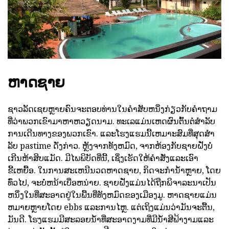
ຫາດຊາຍ
ຊາວລັດເຊຍຫຼາຍຄົນຈະຕອບທ່ານໃນຄໍາສັບຫນຶ່ງກ່ຽວກັບຄໍາຖາມ
ທີ່ວ່າພວກເຂົາມາຫາຫວຽດນາມ. ທະເລແມ່ນເຫດຜົນຕົ້ນຕໍສໍາລັບ
ການເດີນທາງຂອງພວກເຂົາ. ແລະໂຮງແຮມນີ້ເຫມາະສົມທີ່ສຸດສໍາ
ລັບ pastime ດັ່ງກ່າວ. ຫຼັງຈາກທັງຫມົດ, ຈາກຫ້ອງກັບຊາຍຝັ່ງບໍ່
ເກີນຫ້າສິບແມັດ. ມີໄພພິບັດທີ່ນີ້, ເຊິ່ງເຮັດໃຫ້ຄໍາສັ່ງແລະເອົາ
ຂີ້ເຫຍື້ອ. ໃນການສະເຫນີນວດຫາດຊາຍ, ກິດຈະກໍານ້ໍາຫຼາຍ, ໂດຍ
ທົ່ວໄປ, ຈະບໍ່ຫນ້າເບື່ອຫນ່າຍ. ຊາຍຝັ່ງແມ່ນໄດ້ຖືກພິຈາລະນາເປັນ
ຫນຶ່ງໃນທີ່ສະອາດຢູ່ໃນພື້ນທີ່ທັງຫມົດຂອງເມືອງມູ. ຫາດຊາຍແມ່ນ
ຫມາຍຫຼາຍໂດຍ ebbs ແລະການໄຫຼ. ແຕ່ເຖິງແມ່ນວ່າມັນຈະຕື້ນ,
ມັນດີ. ໂຮງແຮມມີສະລອຍນ້ໍາທີ່ສະອາດງາມທີ່ມີນ້ໍາສີຟ້າງາມແລະ