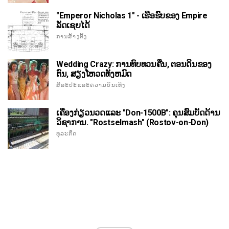
"Emperor Nicholas 1" - ເຮືອຮົບຂອງ Empire
ລັດເຊຍໄດ້
ການສ້າງຕັ້ງ
Wedding Crazy: ການທົບທວນຄືນ, ຕອນດິນຂອງ
ຕົນ, ສຽງໂຫວດທັງຫມົດ
ສິລະປະແລະຄວາມບັນເທີງ
ເຄື່ອງກ່ຽວນວດແລະ "Don-1500B": ຄຸນສົມບັດດ້ານ
ວິຊາການ. "Rostselmash" (Rostov-on-Don)
ທຸລະກິດ