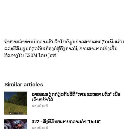
ຖ້າຫາກວ່າທ່ານມີຄວາມສົນໃຈໃນຂໍ້ມູນຂ່າວສານລະອຽດເພີ່ມເຕີມ
ແລະທີ່ສົມບູນກ່ຽວກັບເຄື່ອງຕໍ່ສູ້ດັ່ງກ່າວນີ້, ທ່ານສາມາດເບິ່ງເປັນ
ທິດທາງໃນ E50M ໂດຍ Jovi.
Similar articles
ລາຍລະອຽດກ່ຽວກັບວິທີ "ການຂະຫຍາຍຕົວ" ເພື່ອ
ເອົາຫຍ້າໄດ້
ຄອມພິວເຕີ
322 - ສິ່ງທີ່ມັນຫມາຍຄວາມວ່າ "DotA"
ຄອມພິວເຕີ