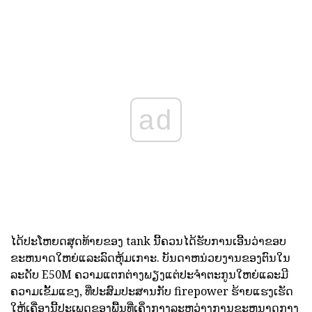
ad
ໄດ້ປະໂຫຍດສຸດທ້າຍຂອງ tank ນີ້ຄວນໄດ້ຮັບການເອີ້ນວ່າຂອບ
ຂະຫນາດໃຫຍ່ແລະລົດຫຸ້ມເກາະ. ບັນດາຫນ່ວຍງານຂອງຕົນໃນ
ລະດັບ E50M ຄວາມແຕກຕ່າງພຽງແຕ່ປະຈໍາຕະກູນໃຫຍ່ແລະມີ
ຄວາມເຂັ້ມແຂງ, ທີ່ປະສົມປະສານກັບ firepower ຮ້າຍແຮງເຮັດ
ໃຫ້ເຄື່ອງນີ້ປະເພດຂອງພື້ນທີ່ເຄິ່ງກາງລະຫວ່າງການຂະຫນາດກາງ