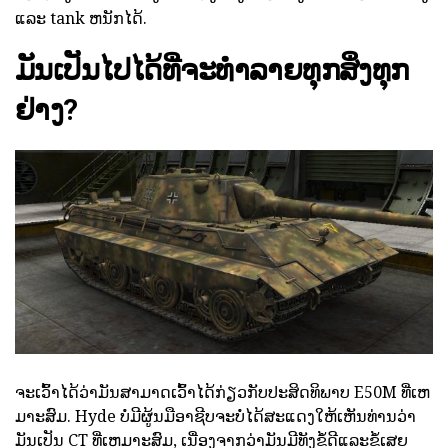
ແລະ tank ຫນັກໄດ້.
ມັນເປັນໄປໄດ້ທີ່ຈະທໍາລາຍທຸກສິ່ງທຸກ
ຢ່າງ?
ຈະເວົ້າໄດ້ວ່າມັນສາມາດເວົ້າໄດ້ກ່ຽວກັບປະສິດທິພາບ E50M ທີ່ເຫ
ມາະສົມ. Hyde ບໍ່ມີຜູ້ນມືອາຊີບຈະບໍ່ໄດ້ສະແດງໃຫ້ເຫັນທ່ານວ່າ
ມັນເປັນ CT ທີ່ເຫມາະສົມ, ເນື່ອງຈາກວ່າມັນມີທັງຂໍ້ດີແລະຂໍ້ເສຍ