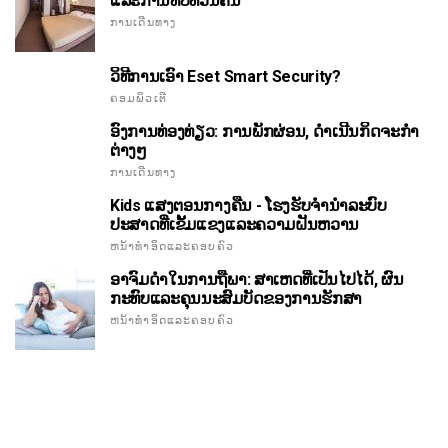
ແລະການທົບທວນຄືນ
ການເດີນທາງ
ວິທີການເອົາ Eset Smart Security?
ຄອມພິວເຕີ
ອົງການທ່ອງທ່ຽວ: ການພັກຜ່ອນ, ດໍາເນີນກິດຈະກໍາ
ຕ່າງໆ
ການເດີນທາງ
Kids ແສງຕອນກາງຄືນ - ໂຮງຮັບຈໍານໍາລະບົບ
ປະສາດທີ່ເຂັ້ມແຂງແລະຄວາມຝັນຫວານ
ຫນ້າທໍາອິດແລະຄອບຄົວ
ອາຈົມດໍາໃນການຖືພາ: ສາເຫດທີ່ເປັນໄປໄດ້, ຜົນ
ກະທົບແລະຄຸນນະສົມບັດຂອງການຮັກສາ
ຫນ້າທໍາອິດແລະຄອບຄົວ