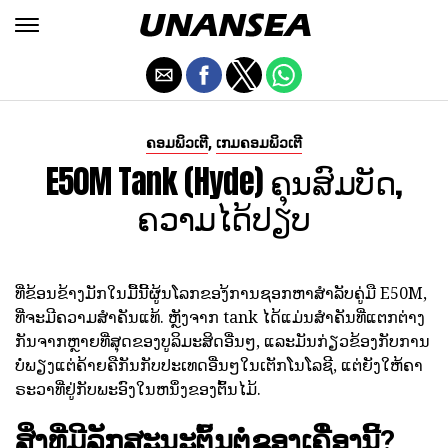
,
ຄອມພິວເຕີ
ເກມຄອມພິວເຕີ
E50M Tank (Hyde) ຄຸນສົມບັດ,
ຄວາມໄດ້ປຽບ
ທີ່ຂ້ອນຂ້າງມັກໃນມື້ນີ້ຜູ້ນໂລກຂອງ້ການຊອກຫາສໍາລັບຄູ່ມື E50M,
ທີ່ຈະມີຄວາມສໍາຄັນແທ້. ຫຼັງຈາກ tank ໄດ້ແມ່ນສໍາຄັນທີ່ແຕກຕ່າງ
ກັນຈາກຫຼາຍທີ່ສຸດຂອງບູລິມະສິດອື່ນໆ, ແລະມັນກ່ຽວຂ້ອງກັບການ
ບໍ່ພຽງແຕ່ຄ້າຍຄືກັນກັບປະເທດອື່ນໆໃນເຕັກໂນໂລຊີ, ແຕ່ຍັງໃຫ້ຄາ
ຣະວາທີ່ຢູ່ກັບພະອົງໃນຫນຶ່ງຂອງຕົ້ນໄມ້.
ສິ່ງທີ່ມີລັກສະນະຕົ້ນຕໍຂອງເຄື່ອງນີ້?