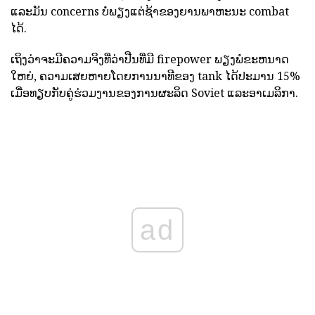
ແລະມັນ concerns ບໍ່ພຽງແຕ່ຊ້າຂອງຍານພາຫະນະ combat
ໄດ້.
ເຖິງວ່າຈະມີຄວາມຈິງທີ່ວ່າປືນທີ່ມີ firepower ພຽງພໍຂະຫນາດ
ໃຫຍ່, ຄວາມເສຍຫາຍໂດຍການນາທີຂອງ tank ໄດ້ປະມານ 15%
ເມື່ອທຽບກັບຄູ່ຮ່ວມງານຂອງການຜະລິດ Soviet ແລະອາເມລິກາ.
ad