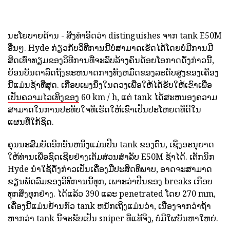
ນະໂຍບາຍດ້ານ - ສິ່ງທໍາອິດວ່າ distinguishes ຈາກ tank E50M
ອື່ນໆ. Hyde ກ່ຽວກັບວິທີການນີ້ບໍ່ສາມາດເຮັດໄດ້ໂດຍບໍ່ມີການມີ
ສິດເທົ່າທຽມຂອງວິທີການທີ່ຈະລົບລ້າງຄົນດ້ອຍໂອກາດດັ່ງກ່າວນີ້,
ຍ້ອນບັນດາລົດຖັງຂະຫນາດກາງທັງຫມົດຂອງລະດັບສູງຂອງເຄື່ອງ
ນີ້ແມ່ນຊ້າທີ່ສຸດ. ເກືອບເພງນຶ່ງໃນດວງເພື່ອໃຫ້ໄດ້ຮັບໃຫ້ເຂົາເພື່ອ
ເປັນຄວາມໄວເທິງຂອງ
60 km / h, ແຕ່ tank ໄດ້ສະຫນອງຄວາມ
ສາມາດໃນການປະທັບໃຈທີ່ເຮັດໃຫ້ເຂົາເປັນປະໂຫຍດທີ່ດີໃນ
ແຜນທີ່ໃກ້ຊິດ.
ຄຸນນະສົມບັດອີກອັນຫນຶ່ງແມ່ນປືນ tank ຂອງຕົນ, ເຊິ່ງອະນຸຍາດ
ໃຫ້ທ່ານເພື່ອຊົດເຊີຍຢ່າງເຕັມສ່ວນສໍາລັບ E50M ຊ້າໄດ້. ເຕັກນິກ
Hyde ນໍາໃຊ້ດັ່ງກ່າວເປັນເຄື່ອງມືປະສິດທິພາບ, ອາດຈະສາມາດ
ຂຽນພັດລົມຂອງວິທີການນີ້ທຸກ, ເພາະວ່າປືນຂອງ breaks ເກືອບ
ທຸກສິ່ງທຸກຢ່າງ. ໄດ້ແລ້ວ 390 ແລະ penetrated ໂດຍ 270 mm,
ເຄື່ອງນີ້ແມ່ນຢ້ານກົວ tank ຫນັກເຖິງແມ່ນວ່າ, ເນື່ອງຈາກວ່າຖ້າ
ຫາກວ່າ tank ນີ້ຈະຂັບເປັນ sniper ທີ່ແທ້ຈິງ, ບໍ່ມີໃຜບັນຫາໃຫຍ່.