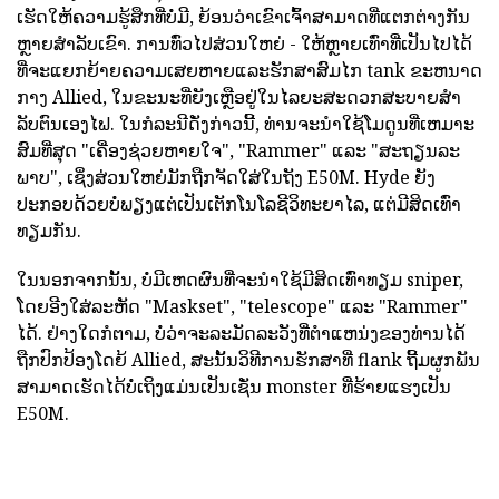
ເຮັດໃຫ້ຄວາມຮູ້ສຶກທີ່ບໍ່ມີ, ຍ້ອນວ່າເຂົາເຈົ້າສາມາດທີ່ແຕກຕ່າງກັນ
ຫຼາຍສໍາລັບເຂົາ. ການທົ່ວໄປສ່ວນໃຫຍ່ - ໃຫ້ຫຼາຍເທົ່າທີ່ເປັນໄປໄດ້
ທີ່ຈະແຍກຍ້າຍຄວາມເສຍຫາຍແລະຮັກສາສົມໄກ tank ຂະຫນາດ
ກາງ Allied, ໃນຂະນະທີ່ຍັງເຫຼືອຢູ່ໃນໄລຍະສະດວກສະບາຍສໍາ
ລັບຕົນເອງໄຟ. ໃນກໍລະນີດັ່ງກ່າວນີ້, ທ່ານຈະນໍາໃຊ້ໂມດູນທີ່ເຫມາະ
ສົມທີ່ສຸດ "ເຄື່ອງຊ່ວຍຫາຍໃຈ", "Rammer" ແລະ "ສະຖຽນລະ
ພາບ", ເຊິ່ງສ່ວນໃຫຍ່ມັກຖືກຈັດໃສ່ໃນຖັງ E50M. Hyde ຍັງ
ປະກອບດ້ວຍບໍ່ພຽງແຕ່ເປັນເຕັກໂນໂລຊີວິທະຍາໄລ, ແຕ່ມີສິດເທົ່າ
ທຽມກັນ.
ໃນນອກຈາກນັ້ນ, ບໍ່ມີເຫດຜົນທີ່ຈະນໍາໃຊ້ມີສິດເທົ່າທຽມ sniper,
ໂດຍອີງໃສ່ລະຫັດ "Maskset", "telescope" ແລະ "Rammer"
ໄດ້. ຢ່າງໃດກໍຕາມ, ບໍ່ວ່າຈະລະມັດລະວັງທີ່ຕໍາແຫນ່ງຂອງທ່ານໄດ້
ຖືກປົກປ້ອງໂດຍ້ Allied, ສະນັ້ນວິທີການຮັກສາທີ່ flank ຖີ້ມຜູກພັນ
ສາມາດເຮັດໄດ້ບໍ່ເຖິງແມ່ນເປັນເຊັ່ນ monster ທີ່ຮ້າຍແຮງເປັນ
E50M.