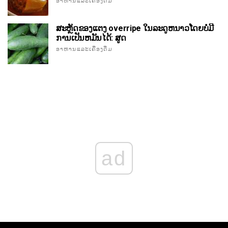
ອາຫານແລະເຄື່ອງດື່ມ
ສະຫຼັດຂອງແຕງ overripe ໃນລະດູຫນາວໂດຍບໍ່ມີ
ການເປັນຫມັນໄດ້: ສູດ
ອາຫານແລະເຄື່ອງດື່ມ
ad