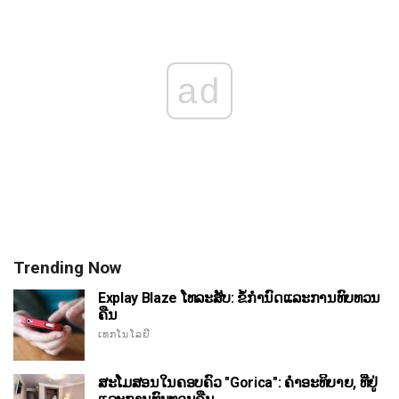
ad
Trending Now
Explay Blaze ໂທລະສັບ: ຂໍ້ກໍານົດແລະການທົບທວນ
ຄືນ
ເທກໂນໂລຍີ
ສະໂມສອນໃນຄອບຄົວ "Gorica": ຄໍາອະທິບາຍ, ທີ່ຢູ່