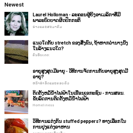
Newest
Laurel Holloman - ລະຄອນຜູ້ຍິງອາເມລິກາທີ່ມີ
ພາລະບົດບາດຜິດປົກກະຕິ
ຂ່າວແລະສະມາຄົມ
ແນວໃດກັບ stretch ຂອງສິ່ງຂົນ, ຖ້າຫາກວ່ານາງນັ່ງ
ໃນລ້າງແນວໃດ?
ຄົນອັບເດດ:
ອາຍຸສູງສຸດມີອາຍຸ - ວິທີການຈັດການກັບອາຍຸສູງສຸດມີ
ອາຍຸ?
ຫນ້າທໍາອິດແລະຄອບຄົວ
ຕິດຕັ້ງຫມໍ້ນ້ໍາໄຟຟ້າໃນເຮືອນເອກະຊົນ - ການສອນ.
ຂັບລົດການຕິດຕັ້ງຫມໍ້ນ້ໍາໄຟຟ້າ
Homeliness
ວິທີການແຕ່ງກິນ stuffed peppers? ທາງເລືອກໃນ
ການປຸງແຕ່ງອາຫານ