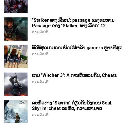
"Stalker ທາງເລືອກ.": passage ຂອງທະຫານ.
Passage ຂອງ "Stalker. ທາງເລືອກ" 12
ຄອມພິວເຕີ
ທີ່ດີທີ່ສຸດເກມຄອມພິວເຕີສໍາລັບ gamers ຫຼາຍທີ່ສຸດ
ຄອມພິວເຕີ
ເກມ "Witcher 3": A ການທົບທວນຄືນ, Cheats
ຄອມພິວເຕີ
ລະຫັດທາງ "Skyrim" ກ່ຽວກັບມັງກອນ Soul.
Skyrim: cheat ລະຫັດ, ຄວາມສາມາດ
ຄອມພິວເຕີ