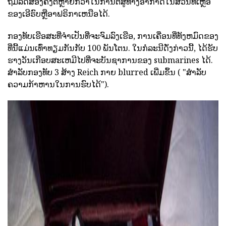
ຖິ້ມລົດສອງຄັ້ງຕໍ່ຫຼາຍກວ່າໃນການຕໍ່ສູ້ທາງອາກາດໃນສ່ວນທີ່ເຫຼືອ
ຂອງເອີຣົບຫຼືອາຟຣິກາເຫນືອໄດ້.
ກອງທັບເຮືອສະທີ່ຈໍາເປັນທີ່ຈະຈົມລົງເຮືອ, ການເຄື່ອນທີ່ທັງຫມົດຂອງ
ທີ່ນີ້ແມ່ນເທົ່າທຽມກັນກັບ 100 ພັນໂຕນ. ໃນກໍລະນີດັ່ງກ່າວນີ້, ໄດ້ຮັບ
ຮາງວັນເກືອບສະເຫມີໄປທີ່ຈະບັນຊາການຂອງ submarines ໄດ້.
ສໍາລັບກອງທັບ 3 ສ້າງ Reich ກາຍ blurred ເພີ່ມຂຶ້ນ ( "ສໍາລັບ
ຄວາມກ້າຫານໃນການຮົບໄດ້").