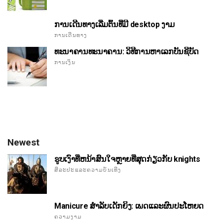
ການເດີນທາງເລີ່ມຕົ້ນທີ່ມີ desktop ງາມ
ການເດີນທາງ
ທະນາຄານທະນາຄານ: ວິທີການຫາເລກບັນຊີບັດ
ການເງິນ
Newest
ຮູບເງົາທີ່ຫນ້າສົນໃຈຫຼາຍທີ່ສຸດກ່ຽວກັບ knights
ສິລະປະແລະຄວາມບັນເທີງ
Manicure ສໍາລັບເດັກຍິງ: ເພດແລະຜົນປະໂຫຍດ
ຄວາມງາມ