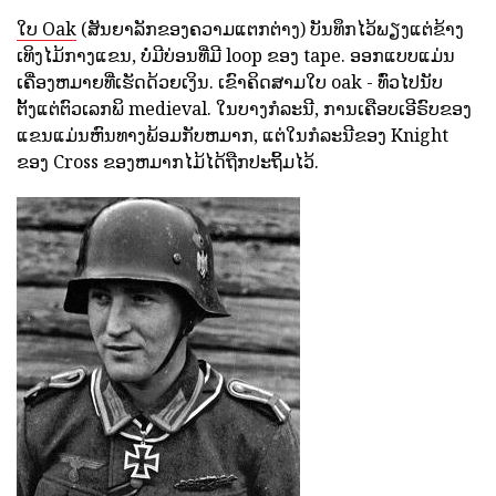
ໃບ Oak
(ສັນຍາລັກຂອງຄວາມແຕກຕ່າງ) ບັນທຶກໄວ້ພຽງແຕ່ຂ້າງ
ເທິງໄມ້ກາງແຂນ, ບໍ່ມີບ່ອນທີ່ມີ loop ຂອງ tape. ອອກແບບແມ່ນ
ເຄື່ອງຫມາຍທີ່ເຮັດດ້ວຍເງິນ. ເຂົາຄິດສາມໃບ oak - ທົ່ວໄປນັບ
ຕັ້ງແຕ່ຕົວເລກພິ medieval. ໃນບາງກໍລະນີ, ການເຄືອບເອີຣົບຂອງ
ແຂນແມ່ນຫົນທາງພ້ອມກັບຫມາກ, ແຕ່ໃນກໍລະນີຂອງ Knight
ຂອງ Cross ຂອງຫມາກໄມ້ໄດ້ຖືກປະຖິ້ມໄວ້.