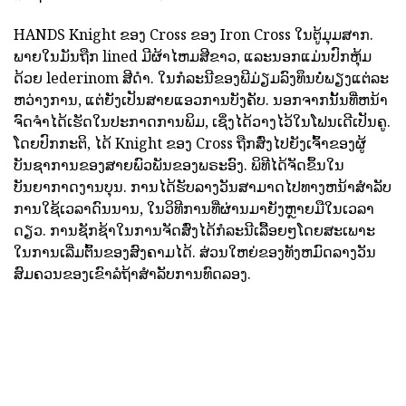
HANDS Knight ຂອງ Cross ຂອງ Iron Cross ໃນຕູ້ມຸມສາກ.
ພາຍໃນມັນຖືກ lined ມີຜ້າໄຫມສີຂາວ, ແລະນອກແມ່ນປົກຫຸ້ມ
ດ້ວຍ lederinom ສີດໍາ. ໃນກໍລະນີຂອງພີມ່ຽມລົງທຶນບໍ່ພຽງແຕ່ລະ
ຫວ່າງການ, ແຕ່ຍັງເປັນສາຍແອວການບັງຄັບ. ນອກຈາກນັ້ນທີ່ຫນ້າ
ຈົດຈໍາໄດ້ເຮັດໃນປະກາດການພິມ, ເຊິ່ງໄດ້ວາງໄວ້ໃນໂຟນເດີເປັນຄູ.
ໂດຍປົກກະຕິ, ໄດ້ Knight ຂອງ Cross ຖືກສົ່ງໄປຍັງເຈົ້າຂອງຜູ້
ບັນຊາການຂອງສາຍພົວພັນຂອງພຣະອົງ. ພິທີໄດ້ຈັດຂຶ້ນໃນ
ບັນຍາກາດງານບຸນ. ການໄດ້ຮັບລາງວັນສາມາດໄປທາງຫນ້າສໍາລັບ
ການໃຊ້ເວລາດົນນານ, ໃນວິທີການທີ່ຜ່ານມາຍັງຫຼາຍມືໃນເວລາ
ດຽວ. ການຊັກຊ້າໃນການຈັດສົ່ງໄດ້ກໍລະນີເລື້ອຍໆໂດຍສະເພາະ
ໃນການເລີ່ມຕົ້ນຂອງສົງຄາມໄດ້. ສ່ວນໃຫຍ່ຂອງທັງຫມົດລາງວັນ
ສົມຄວນຂອງເຂົາລໍຖ້າສໍາລັບການທົດລອງ.