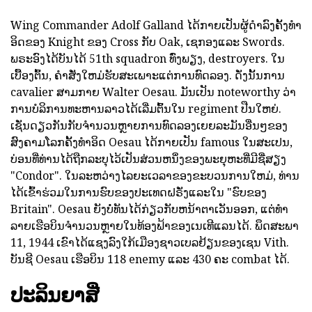
Wing Commander Adolf Galland ໄດ້ກາຍເປັນຜູ້ດໍາລົງຄັ້ງທໍາ
ອິດຂອງ Knight ຂອງ Cross ກັບ Oak, ເຊກອງແລະ Swords.
ພຣະອົງໄດ້ບັນໄດ້ 51th squadron ທົ່ງພຽງ, destroyers. ໃນ
ເບື້ອງຕົ້ນ, ຄໍາສັ່ງໃຫມ່ຮັບສະເພາະແຕ່ການທົດລອງ. ດັ່ງນັ້ນການ
cavalier ສາມກາຍ Walter Oesau. ມັນເປັນ noteworthy ວ່າ
ການບໍລິການທະຫານລາວໄດ້ເລີ່ມຕົ້ນໃນ regiment ປືນໃຫຍ່.
ເຊັ່ນດຽວກັນກັບຈໍານວນຫຼາຍການທົດລອງເຍຍລະມັນອື່ນໆຂອງ
ສົງຄາມໂລກຄັ້ງທໍາອິດ Oesau ໄດ້ກາຍເປັນ famous ໃນສະເປນ,
ບ່ອນທີ່ທ່ານໄດ້ຖືກລະບຸໄວ້ເປັນສ່ວນຫນຶ່ງຂອງພະຍຸຫະທີ່ມີຊື່ສຽງ
"Condor". ໃນລະຫວ່າງໄລຍະເວລາຂອງຂະບວນການໃຫມ່, ທ່ານ
ໄດ້ເຂົ້າຮ່ວມໃນການຮົບຂອງປະເທດຝຣັ່ງແລະໃນ "ຮົບຂອງ
Britain". Oesau ຍັງບໍ່ທັນໄດ້ກ່ຽວກັບຫນ້າຕາເວັນອອກ, ແຕ່ທໍາ
ລາຍເຮືອບິນຈໍານວນຫຼາຍໃນທ້ອງຟ້າຂອງເນເທີແລນໄດ້. ພຶດສະພາ
11, 1944 ເຂົາໄດ້ແຊງລົງໃກ້ເມືອງຊາວເບລຢ້ຽນຂອງເຊນ Vith.
ບັນຊີ Oesau ເຮືອບິນ 118 enemy ແລະ 430 ຄະ combat ໄດ້.
ປະລິນຍາສີ່