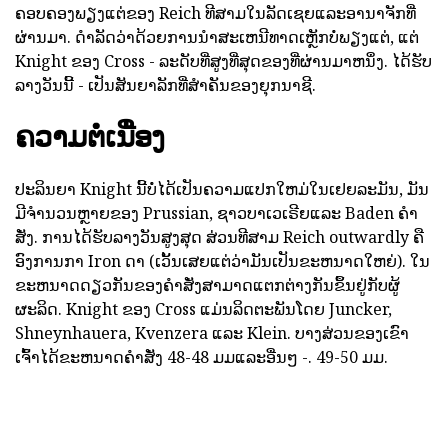
ຄອບຄອງພຽງແຕ່ຂອງ Reich ທີສາມໃນລັດເຊຍແລະອານາຈັກທີ່
ຜ່ານມາ. ດໍາລັດວ່າດ້ວຍການນໍາສະເຫນີທາດເຫຼັກບໍ່ພຽງແຕ່, ແຕ່
Knight ຂອງ Cross - ລະດັບທີ່ສູງທີ່ສຸດຂອງທີ່ຜ່ານມາຫນຶ່ງ. ໄດ້ຮັບ
ລາງວັນນີ້ - ເປັນສັນຍາລັກທີ່ສໍາຄັນຂອງຍຸກນາຊີ.
ຄວາມຕໍ່ເນື່ອງ
ປະລິນຍາ Knight ນີ້ບໍ່ໄດ້ເປັນຄວາມແປກໃຫມ່ໃນເຢຍລະມັນ, ມັນ
ມີຈໍານວນຫຼາຍຂອງ Prussian, ຊາວບາເວເຣີຍແລະ Baden ຄໍາ
ສັ່ງ. ການໄດ້ຮັບລາງວັນສູງສຸດ ສ່ວນທີສາມ Reich outwardly ຄື
ອົງການກາ Iron ດາ (ເວັ້ນເສຍແຕ່ວ່າມັນເປັນຂະຫນາດໃຫຍ່). ໃນ
ຂະຫນາດດຽວກັນຂອງຄໍາສັ່ງສາມາດແຕກຕ່າງກັນຂຶ້ນຢູ່ກັບຜູ້
ຜະລິດ. Knight ຂອງ Cross ແມ່ນລິດຕະພັນໂດຍ Juncker,
Shneynhauera, Kvenzera ແລະ Klein. ບາງສ່ວນຂອງເຂົາ
ເຈົ້າໄດ້ຂະຫນາດຄໍາສັ່ງ 48-48 ມມແລະອື່ນໆ -. 49-50 ມມ.