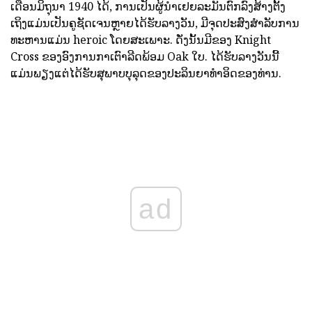
ເດືອນມິຖຸນາ 1940 ໄດ້, ການເປັນຜູ້ນໍາເຢຍລະມັນຕົກລົງສ້າງຕັ້ງ
ເຖິງແມ່ນເປັນຄູຊັດເຈນຫຼາຍໄດ້ຮັບລາງວັນ, ມີຈຸດປະສົງສໍາລັບການ
ທະຫານແມ່ນ heroic ໂດຍສະເພາະ. ດັ່ງນັ້ນມີຂອງ Knight
Cross ຂອງອົງການກາເຕົາລີດພ້ອມ Oak ໃບ. ໄດ້ຮັບລາງວັນນີ້
ແມ່ນພຽງແຕ່ໄດ້ຮັບສຸພາບບຸລຸດຂອງປະລິນຍາທໍາອິດຂອງທ່ານ.
ad