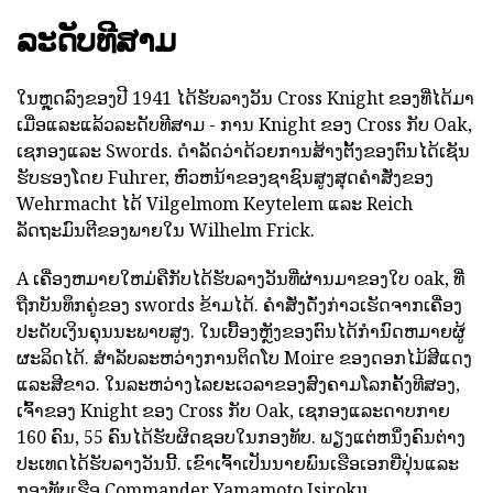
ລະດັບທີສາມ
ໃນຫຼຸດລົງຂອງປີ 1941 ໄດ້ຮັບລາງວັນ Cross Knight ຂອງທີ່ໄດ້ມາ
ເມື່ອແລະແລ້ວລະດັບທີສາມ - ການ Knight ຂອງ Cross ກັບ Oak,
ເຊກອງແລະ Swords. ດໍາລັດວ່າດ້ວຍການສ້າງຕັ້ງຂອງຕົນໄດ້ເຊັນ
ຮັບຮອງໂດຍ Fuhrer, ຫົວຫນ້າຂອງຊາຊົນສູງສຸດຄໍາສັ່ງຂອງ
Wehrmacht ໄດ້ Vilgelmom Keytelem ແລະ Reich
ລັດຖະມົນຕີຂອງພາຍໃນ Wilhelm Frick.
A ເຄື່ອງຫມາຍໃຫມ່ຄືກັບໄດ້ຮັບລາງວັນທີ່ຜ່ານມາຂອງໃບ oak, ທີ່
ຖືກບັນທຶກຄູ່ຂອງ swords ຂ້າມໄດ້. ຄໍາສັ່ງດັ່ງກ່າວເຮັດຈາກເຄື່ອງ
ປະດັບເງິນຄຸນນະພາບສູງ. ໃນເບື້ອງຫຼັງຂອງຕົນໄດ້ກໍານົດຫມາຍຜູ້
ຜະລິດໄດ້. ສໍາລັບລະຫວ່າງການຕິດໂບ Moire ຂອງດອກໄມ້ສີແດງ
ແລະສີຂາວ. ໃນລະຫວ່າງໄລຍະເວລາຂອງສົງຄາມໂລກຄັ້ງທີສອງ,
ເຈົ້າຂອງ Knight ຂອງ Cross ກັບ Oak, ເຊກອງແລະດາບກາຍ
160 ຄົນ, 55 ຄົນໄດ້ຮັບຜິດຊອບໃນກອງທັບ. ພຽງແຕ່ຫນຶ່ງຄົນຕ່າງ
ປະເທດໄດ້ຮັບລາງວັນນີ້. ເຂົາເຈົ້າເປັນນາຍພົນເຮືອເອກຍີ່ປຸ່ນແລະ
ກອງທັບເຮືອ Commander Yamamoto Isiroku.