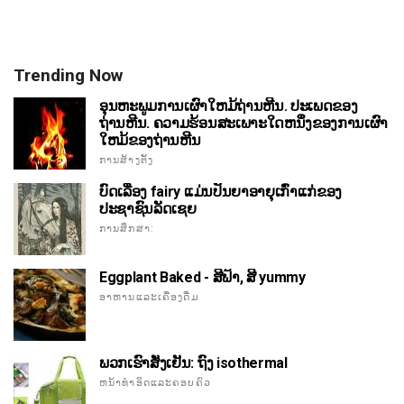
Trending Now
ອຸນຫະພູມການເຜົາໃຫມ້ຖ່ານຫີນ. ປະເພດຂອງ
ຖ່ານຫີນ. ຄວາມຮ້ອນສະເພາະໃດຫນຶ່ງຂອງການເຜົາ
ໃຫມ້ຂອງຖ່ານຫີນ
ການສ້າງຕັ້ງ
ບົດເລື່ອງ fairy ແມ່ນປັນຍາອາຍຸເກົ່າແກ່ຂອງ
ປະຊາຊົນລັດເຊຍ
ການສຶກສາ:
Eggplant Baked - ສີຟ້າ, ສີ yummy
ອາຫານແລະເຄື່ອງດື່ມ
ພວກເຮົາສັ່ງເຢັນ: ຖົງ isothermal
ຫນ້າທໍາອິດແລະຄອບຄົວ