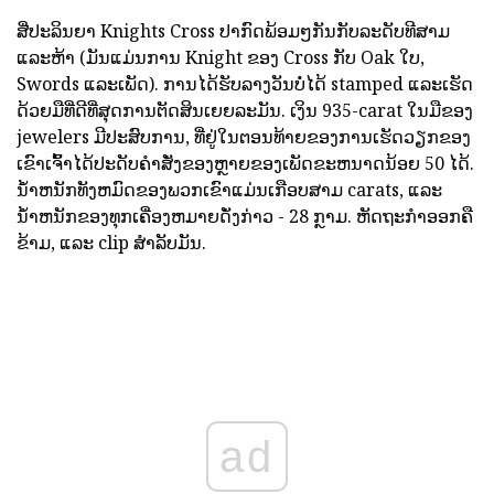
ສີ່ປະລິນຍາ Knights Cross ປາກົດພ້ອມໆກັນກັບລະດັບທີສາມ
ແລະຫ້າ (ມັນແມ່ນການ Knight ຂອງ Cross ກັບ Oak ໃບ,
Swords ແລະເພັດ). ການໄດ້ຮັບລາງວັນບໍ່ໄດ້ stamped ແລະເຮັດ
ດ້ວຍມືທີ່ດີທີ່ສຸດການຕັດສິນເຍຍລະມັນ. ເງິນ 935-carat ໃນມືຂອງ
jewelers ມີປະສົບການ, ທີ່ຢູ່ໃນຕອນທ້າຍຂອງການເຮັດວຽກຂອງ
ເຂົາເຈົ້າໄດ້ປະດັບຄໍາສັ່ງຂອງຫຼາຍຂອງເພັດຂະຫນາດນ້ອຍ 50 ໄດ້.
ນ້ໍາຫນັກທັງຫມົດຂອງພວກເຂົາແມ່ນເກືອບສາມ carats, ແລະ
ນ້ໍາຫນັກຂອງທຸກເຄື່ອງຫມາຍດັ່ງກ່າວ - 28 ກຼາມ. ຫັດຖະກໍາອອກຄື
ຂ້າມ, ແລະ clip ສໍາລັບມັນ.
ad