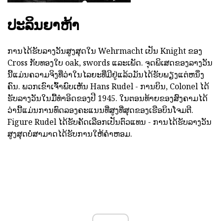
ປະລິນຍາຫ້າ
ການໄດ້ຮັບລາງວັນສູງສຸດໃນ Wehrmacht ເປັນ Knight ຂອງ
Cross ກັບທອງໃບ oak, swords ແລະເພັດ. ຈຸດພິເສດຂອງລາງວັນ
ນີ້ແມ່ນຄວາມຈິງທີ່ວ່າໃນໄລຍະທີ່ມີຢູ່ແລ້ວມັນໄດ້ຮັບພຽງແຕ່ຫນຶ່ງ
ຄົນ. ພວກເຂົາເຈົ້າພົບເຫັນ Hans Rudel - ການບິນ, Colonel ໄດ້
ຮັບລາງວັນໃນມື້ທໍາອິດຂອງປີ 1945. ໃນຕອນທ້າຍຂອງສົງຄາມໄດ້
ວ່ານີ້ແມ່ນການທົດລອງຄະແນນທີ່ສູງທີ່ສຸດຂອງເຮືອບິນໂຈມຕີ.
Figure Rudel ໄດ້ຮັບຄັດເລືອກເປັນຕົວແທນ - ການໄດ້ຮັບລາງວັນ
ສູງສຸດບໍ່ສາມາດໄດ້ຮັບການໃຫ້ຄໍາຫອມ.