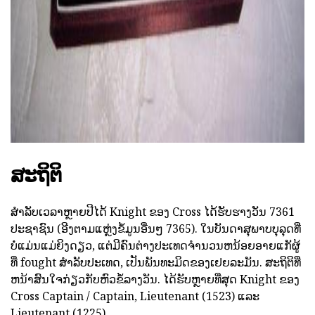
ສະຖິຕິ
ສໍາລັບເວລາຫຼາຍປີໄດ້ Knight ຂອງ Cross ໄດ້ຮັບຮາງວັນ 7361
ປະຊາຊົນ (ອີງຕາມແຫຼ່ງຂໍ້ມູນອື່ນໆ 7365). ໃນບັນດາສຸພາບບຸລຸດທີ່
ບໍ່ແມ່ນແມ່ຍິງດຽວ, ແຕ່ມີຄົນຕ່າງປະເທດຈໍານວນຫນ້ອຍອາຍແກັຜູ້
ທີ່ fought ສໍາລັບປະເທດ, ເປັນພັນທະມິດຂອງເຢຍລະມັນ. ສະຖິຕິທີ່
ຫນ້າສົນໃຈກ່ຽວກັບຫົວຂໍ້ລາງວັນ. ໄດ້ຮັບຫຼາຍທີ່ສຸດ Knight ຂອງ
Cross Captain / Captain, Lieutenant (1523) ແລະ
Lieutenant (1225).