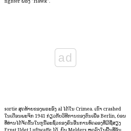
fighter ຝຣັ່ງ "Hawk".
ad
sortie ສຸດທ້າຍຂອງພຣະອົງ al ໄດ້ໃນ Crimea. ເຂົາ crashed
ໃນເດືອນພະຈິກ 1941 ກ່ຽວກັບວິທີການຂອງຕົນເພື່ອ Berlin, ບ່ອນ
ທີ່ທ່ານໄດ້ຈັດຂຶ້ນໃນກູນີ້ລະຊົ່ວຂອງຄົນອື່ນການທົດລອງທີ່ມີຊື່ສຽງ
Ernst Udet Luftwaffe ໄດ້. ຍົນ Melders ຫຼຸດລົງໃນພື້ນທີ່ອັນ