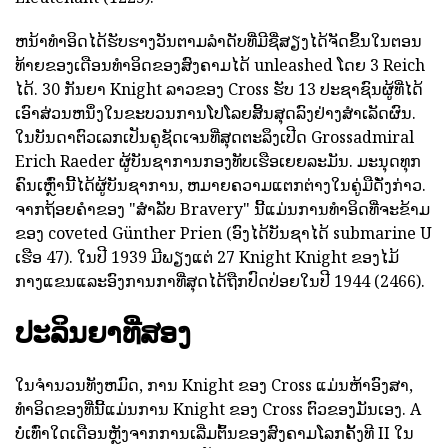
ຫນ້າທໍາອິດໄດ້ຮັບຮາງວັນຕາມລໍາດັບທີ່ມີຊື່ສຽງໄດ້ຈັດຂຶ້ນໃນຕອນ
ທ້າຍຂອງເດືອນທໍາອິດຂອງສົງຄາມໄດ້ unleashed ໂດຍ 3 Reich
ໄດ້. 30 ກັນຍາ Knight ລາວຂອງ Cross ຮັບ 13 ປະຊາຊົນຜູ້ທີ່ໄດ້
ເອົາສ່ວນຫນຶ່ງໃນຂະບວນການໂປໂລຍສິ້ນສຸດລົງຢ່າງສໍາເລັດຜົນ.
ໃນບັນດາຕົວເລກເປັນຄູຊັດເຈນທີ່ສຸດຕະລຶງເປີດ Grossadmiral
Erich Raeder ຜູ້ບັນຊາການກອງທັບເຮືອເຍຍລະມັນ. ມະນຸດທຸກ
ຄົນເຫຼົ່ານີ້ໄດ້ຜູ້ບັນຊາການ, ຫມາຍຄວາມແຕກຕ່າງໃນຄູ່ມືດັ່ງກ່າວ.
ຈາກຖ້ອຍຄໍາຂອງ "ສໍາລັບ Bravery" ນີ້ແມ່ນການທໍາອິດທີ່ຈະຂ້າມ
ຂອງ coveted Günther Prien (ອົງໄດ້ບັນຊາໄດ້ submarine U
ເຮືອ 47). ໃນປີ 1939 ມີພຽງແຕ່ 27 Knight Knight ຂອງໄມ້
ກາງແຂນແລະອົງການກາທີ່ສຸດໄດ້ຖືກປົດປ່ອຍໃນປີ 1944 (2466).
ປະລິນຍາທີ່ສອງ
ໃນຈໍານວນທັງຫມົດ, ການ Knight ຂອງ Cross ແມ່ນຫ້າອົງສາ,
ທໍາອິດຂອງທີ່ນີ້ແມ່ນການ Knight ຂອງ Cross ຕົວຂອງມັນເອງ. A
ບໍ່ເທົ່າໃດເດືອນຫຼັງຈາກການເລີ່ມຕົ້ນຂອງສົງຄາມໂລກຄັ້ງທີ II ໃນ