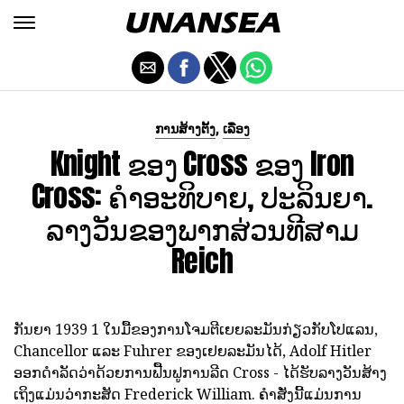
,
ການສ້າງຕັ້ງ
ເລື່ອງ
Knight ຂອງ Cross ຂອງ Iron
Cross: ຄໍາອະທິບາຍ, ປະລິນຍາ.
ລາງວັນຂອງພາກສ່ວນທີສາມ
Reich
ກັນຍາ 1939 1 ໃນມື້ຂອງການໂຈມຕີເຍຍລະມັນກ່ຽວກັບໂປແລນ,
Chancellor ແລະ Fuhrer ຂອງເຢຍລະມັນໄດ້, Adolf Hitler
ອອກດໍາລັດວ່າດ້ວຍການຟື້ນຟູການລີດ Cross - ໄດ້ຮັບລາງວັນສ້າງ
ເຖິງແມ່ນວ່າກະສັດ Frederick William. ຄໍາສັ່ງນີ້ແມ່ນການ