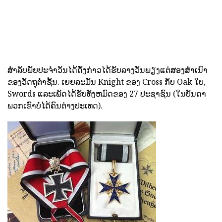
ສໍາລັບພັຍປະຈໍາວັນໄດ້ດັ່ງກ່າວໄດ້ຮັບລາງວັນພຽງແຕ່ສອງສໍາເນົາ
ຂອງວັດຖຸຕ່ໍາຊັ້ນ. ເຍຍລະມັນ Knight ຂອງ Cross ກັບ Oak ໃບ,
Swords ແລະເພັດໄດ້ຮັບທັງຫມົດຂອງ 27 ປະຊາຊົນ (ໃນບັນດາ
ພວກເຂົາບໍ່ໄດ້ຄົນຕ່າງປະເທດ).