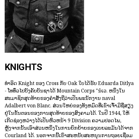
KNIGHTS
ທໍາອິດ Knight ຂອງ Cross ກັບ Oak ໃບໄດ້ຮັບ Eduarda Ditlya
- ໂທທົ່ວໄປບັງຄັບບັນຊາໄດ້ Mountain Corps "ນໍເວ. ຫນຶ່ງໃນ
ສະມາຊິກສຸດທ້າຍຂອງຄໍາສັ່ງຖືວ່າເປັນພະນັກງານ naval
Adalbert von Blanc. ສ່ວນໃຫຍ່ຂອງທັງຫມົດທີ່ເຂົາເຈົ້າມີຊື່ສຽງ
ຢູ່ໃນຂັ້ນຕອນຂອງການສຸດທ້າຍຂອງສົງຄາມໄດ້. ໃນປີ 1944, ໃຫ້
ເກີດຊ່ອງຫວ່າງໄດ້ເປັນຫົວຫນ້າ 9 Division ຄວາມປອດໄພ,
ຫຼັງຈາກນັ້ນເອົາສ່ວນຫນຶ່ງໃນການຍົກຍ້າຍຂອງເຍຍລະມັນໄດ້ຈາກ
Courland ໄດ້. ນອກຈາກນີ້ເຂົາສະຫນັບສະຫນຸນການຖອຍເຊື່ອມ