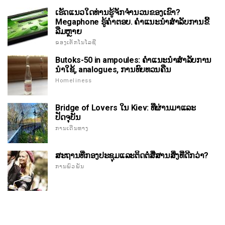
ເຮັດແນວໃດທ່ານຮູ້ຈັກຈໍານວນຂອງເຂົາ?
Megaphone ຮູ້ຄໍາຕອບ. ຄໍາແນະນໍາສໍາລັບການຂີ້
ລືມຫຼາຍ
ຂອງເຕັກໂນໂລຊີ
Butoks-50 in ampoules: ຄໍາແນະນໍາສໍາລັບການ
ນໍາໃຊ້, analogues, ການທົບທວນຄືນ
Homeliness
Bridge of Lovers ໃນ Kiev: ທີ່ຜ່ານມາແລະ
ປັດຈຸບັນ
ການເດີນທາງ
ສະຖານທີ່ກອງປະຊຸມແລະຕິດຕໍ່ສື່ສານສິ່ງທີ່ດີກວ່າ?
ການພົວພັນ