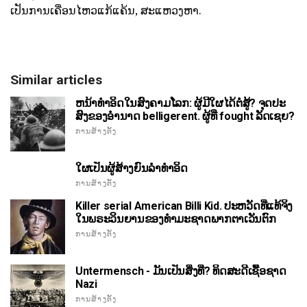
ເປັນການເຄື່ອນໄຫວແກ້ແຄ້ນ, ສະແຫວງຫາ.
Similar articles
ຫນ້າທໍາອິດໃນສົງຄາມໂລກ: ຜູ້ມີໃຜໄດ້ຕໍ່ສູ້? ຈຸດປະ
ສົງຂອງອໍານາດ belligerent. ຜູ້ທີ່ fought ລັດເຊຍ?
ການສ້າງຕັ້ງ
ໃຜເປັນຜູ້ສ້າງຍົນລໍາທໍາອິດ
ການສ້າງຕັ້ງ
Killer serial American Billi Kid. ປະຫວັດທີ່ແທ້ຈິງ
ໃນພຣະວິນຍານຂອງທໍາມະຊາດພາກຕາເວັນຕົກ
ການສ້າງຕັ້ງ
Untermensch - ມັນເປັນສິ່ງທີ່? ທິດສະດີເຊື້ອຊາດ
Nazi
ການສ້າງຕັ້ງ