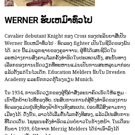
WERNER ຮັບເຫມົາທົ່ວໄປ
Cavalier debutant Knight ຂອງ Cross ຂອງປະລິນຍາສີ່ເປັນ
Werner ຮັບເຫມົາທົ່ວໄປ - ທົດລອງ fighter ເປັນໃນຊີວິດຂອງພັນ
ໄດ້. ace ນີ້ແມ່ນລູກຊາຍຂອງຄູອາຈານ, ຜູ້ທີ່ໄດ້ເສຍຊີວິດໃນ
ລະຫວ່າງການສົງຄາມໂລກຄັ້ງທໍາອິດໃນປະເທດຝຣັ່ງ, ສະນັ້ນທາງ
ເລືອກຂອງການເຮັດວຽກທີ່ທະຫານແມ່ນເປັນການສະຫລຸບມາກ່ອນ
ແລ້ວຕັ້ງແຕ່ໃນໄວເດັກ. Education Melders ຮັບໃນ Dresden
Academy ແລະນັກກວດກູ້ໂຮງຮຽນ Munich.
ໃນ 1934, ການເຮັດວຽກຂອງຜູ້ຖືຄໍາສັ່ງອະນາຄົດເຮັດໃຫ້ແຫຼມ -
ເຂົາຖືກຍ້າຍໄປທີ່ກອງທັບ. ປະສົບການການຕໍ່ສູ້ຄັ້ງທໍາອິດຂອງການ
ທົດລອງແມ່ນຢູ່ເທິງທ້ອງຟ້າຂ້າງເທິງສະເປນ, ບ່ອນທີ່ມີສົງຄາມກາງ
ເມືອງໄດ້. ດັ່ງນັ້ນ, ລາວໄດ້ເລີ່ມຕົ້ນໂລກຄັ້ງທີສອງ, ແລ້ວມີປະສົບການ
ທີ່ໂດດເດັ່ນ. ໄຊຊະນະຄັ້ງທໍາອິດແມ່ນບໍ່ຍາວໃນຂ້າງຫນ້າ. ໃນເດືອນ
ກັນຍາ 1939, ບໍ່ໄກຈາກ Merzig Melders ໄດ້ນໍາເອົາລົງໄດ້