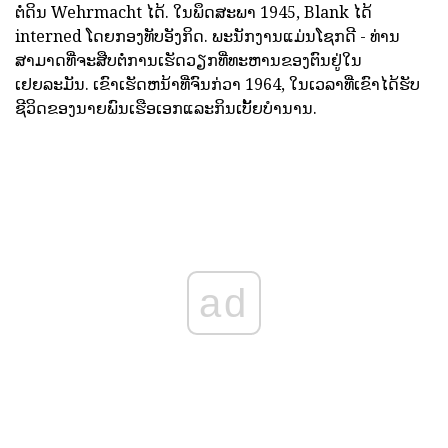
ຕໍ່ດິນ Wehrmacht ໄດ້. ໃນພຶດສະພາ 1945, Blank ໄດ້
interned ໂດຍກອງທັບອັງກິດ. ພະນັກງານແມ່ນໂຊກດີ - ທ່ານ
ສາມາດທີ່ຈະສືບຕໍ່ການເຮັດວຽກທີ່ທະຫານຂອງຕົນຢູ່ໃນ
ເຢຍລະມັນ. ເຂົາເຮັດຫນ້າທີ່ຈົນກ່ວາ 1964, ໃນເວລາທີ່ເຂົາໄດ້ຮັບ
ຊີວິດຂອງນາຍພົນເຮືອເອກແລະກິນເບັ້ຍບໍານານ.
ad