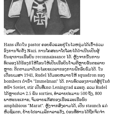
Hans ເກີດໃນ pastor ຄອບຄົວແລະຢູ່ໃນໄວຫນຸ່ມໄດ້ເຂົ້າຮ່ວມ
ອົງການຈັດຕັ້ງ Nazi. ການໂຄສະນາໂປໂລຍໄດ້ດໍາເນີນເປັນຜູ້
ບັນຊາການເຮືອບິນ reconnaissance ໄດ້. ຫຼັງຈາກນັ້ນການ
ທົດລອງໄດ້ຮ້ອງຂໍໃຫ້ໂອນໃຫ້ເປັນເຮືອບິນໂຈມຕີຫຼາຍອັນຕະລາຍ
ຫຼາຍ. ຕິດຕາມມາດ້ວຍໄລຍະເວລາຂອງການຝຶກອົບຮົມໄດ້. ໃນ
ເດືອນເມສາ 1941, Rudel ໄດ້ມອບຫມາຍໃຫ້ squadron ຂອງ
bombers ດໍານ້ໍາ "Immelman" ໄດ້. ການທົດລອງການຕໍ່ສູ້ຢູ່ໃນຕໍ່
ຫນ້າ Soviet, stir ເປັນທີ່ເຂດ Leningrad ແລະກູ. ລວມ Rudel
ໄດ້ຫຼາຍກ່ວາ 2.5 ພັນ sorties, ທໍາລາຍປະມານ 500 ຖັງ, 800
ພາຫະນະເກາະ, ຈົມອາຍແກັສຂອງເຮືອແລະເຮືອຮົບ
amphibious "Marat". ຫຼັງຈາກສົງຄາມໄດ້, ເປັນ staunch ແດ່
ຫົວຊິແຕກ, ຍ້າຍໄປອາເມລິກາລາແຕັງ, ບ່ອນທີ່ທ່ານໄດ້ຖືກຈົດຈໍາ