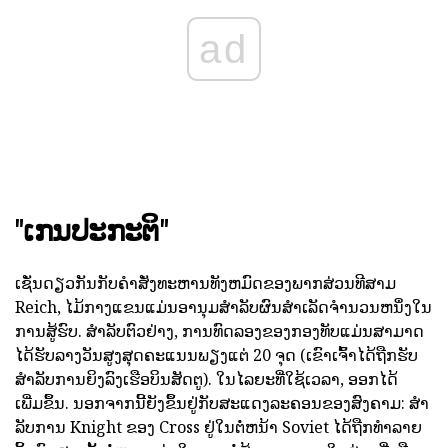
ad
"ເກນປະກະຕິ"
ເຊັ່ນດຽວກັນກັບຄໍາສັ່ງທະຫານທັງຫມົດຂອງພາກສ່ວນທີສາມ
Reich, ໄມ້ກາງແຂນແມ່ນອານຸມສໍາລັບຜົນສໍາເລັດຈໍານວນຫນຶ່ງໃນ
ການສູ້ຮົບ. ສໍາລັບຕົວຢ່າງ, ການທົດລອງຂອງກອງທັບແມ່ນສາມາດ
ໄດ້ຮັບລາງວັນສູງສຸດຄະແນນພຽງແຕ່ 20 ຈຸດ (ເຂົາເຈົ້າໄດ້ຖືກຮັບ
ສໍາລັບການຍິງລົງເຮືອບິນສັດຕູ). ໃນໄລຍະທີ່ໃຊ້ເວລາ, ອອກໄດ້
ເພີ່ມຂຶ້ນ. ນອກຈາກນີ້ຍັງຂຶ້ນຢູ່ກັບສະແດງລະຄອນຂອງສົງຄາມ: ສໍາ
ລັບການ Knight ຂອງ Cross ຢູ່ໃນຕໍ່ຫນ້າ Soviet ໄດ້ຖືກທໍາລາຍ