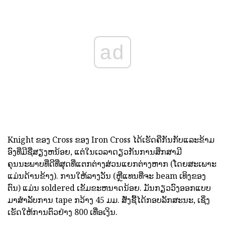
ad
Knight ຂອງ Cross ຂອງ Iron Cross ໄດ້ເຮັດຄືກັນກັບແລະຂ້າມ
ອົງທີ່ມີຊື່ສຽງຫນ້ອຍ, ແຕ່ໃນເວລາດຽວກັນການສຶກສາມີ
ຄຸນນະພາບທີ່ດີທີ່ສຸດທີ່ແຕກຕ່າງສ່ວນແຍກຕ່າງຫາກ (ໂດຍສະເພາະ
ແມ່ນດ້ານຂ້າງ). ການໃຫ້ລາງວັນ (ຫຼືແທນທີ່ຈະ beam ເທິງຂອງ
ຕົນ) ແມ່ນ soldered ເຂັມຂະຫນາດນ້ອຍ. ມັນກຽວວົງອອກແບບ
ມາສໍາລັບການ tape ກວ້າງ 45 ມມ. ສັ່ງຊື້ໄດ້ກອບລັກສະນະ, ເຊິ່ງ
ເຮັດໃຫ້ການຕົວຢ່າງ 800 ເທື່ອເງິນ.