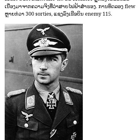
ເນື່ອງມາຈາກຄວາມຈິງທີ່ວ່າສາຍໄຟຟ້າສໍາຮອງ. ການທົດລອງ flew
ຫຼາຍກ່ວາ 300 sorties, ແຊງລົງເຮືອບິນ enemy 115.