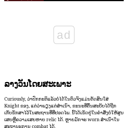
ad
ລາງວັນໂດຍສະເພາະ
Curiously, ວ່າປົກກະຕິແລ້ວບໍ່ໄດ້ໃນຕົວຈິງແມ່ນຕັດສິນໃສ່
Knight ຂອງ, ແຕ່ວ່າພຽງແຕ່ສໍາເນົາ, ຂະນະທີ່ຕົ້ນສະບັບໄດ້ຖືກ
ເກັບຮັກສາໄວ້ໃນສະຖານທີ່ທີ່ປອດໄພ. ນີ້ໄດ້ເຮັດຢູ່ໃນຄໍາສັ່ງບໍ່ໃຫ້ສູນ
ເສຍຫຼືຄວາມເສຍຫາຍ relic ໄດ້. ຫຼາຍມັກຈະ worn ສໍາເນົາໃນ
ສະຖານະການ combat ໄດ້.