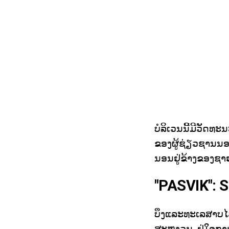
ບໍລິເວນນີ້ມີວັດ
ຂອງຜູ້ຊ່ຽວຊານນອ
ນອນຢູ່ຂ້າງຂອງຊາຍແ
"PASVIK":
ບຶງແລະທະເລສາບໄວ
ສະຫງວນ. ຢູ່ໃຈກາງ