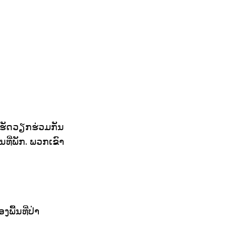
ເຮັດວຽກຮ່ວມກັນ
ີ່ພັກ. ພວກເຂົາ
ື້ນທີ່ປ່າ