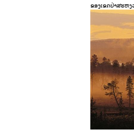
ຂອງເຂດປ່າສະຫງວນແ