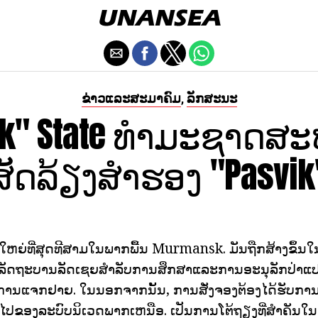
ຂ່າວແລະສະມາຄົມ
ລັກສະນະ
,
ik" State ທໍາມະຊາດສ
ສັດລ້ຽງສໍາຮອງ "Pasvik
ໃຫຍ່ທີ່ສຸດທີສາມໃນພາກພື້ນ Murmansk. ມັນຖືກສ້າງຂຶ້ນໃ
ລັດຖະບານລັດເຊຍສໍາລັບການສຶກສາແລະການອະນຸລັກປ່າແ
ນແຈກຢາຍ. ໃນນອກຈາກນັ້ນ, ການສັ່ງຈອງຕ້ອງໄດ້ຮັບການ
ໄປຂອງລະບົບນິເວດພາກເຫນືອ. ເປັນການໂຕ້ຖຽງທີ່ສໍາຄັ