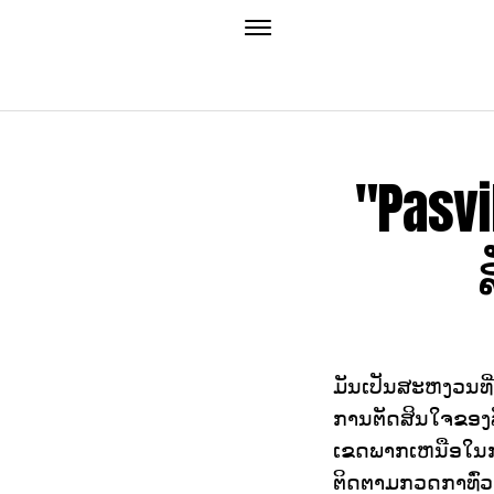
"Pasv
ມັນເປັນສະຫງວນທີ່
ການຕັດສິນໃຈຂອງ
ເຂດພາກເຫນືອໃນກາ
ຕິດຕາມກວດກາທົ່ວ