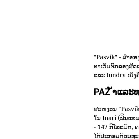
"Pasvik" - ສໍາຮອງ
ຕາເວັນຕົກຂອງສັດແ
ແລະ tundra ເບິ່ງຄື
PAZ ້ໍາແລະ
ສະຫງວນ "Pasvik" 
ໃນ Inari (ຟິນແລ
- 147 ກິໂລແມັດ, 
ໄດ້ປະກອບດ້ວຍທະເ