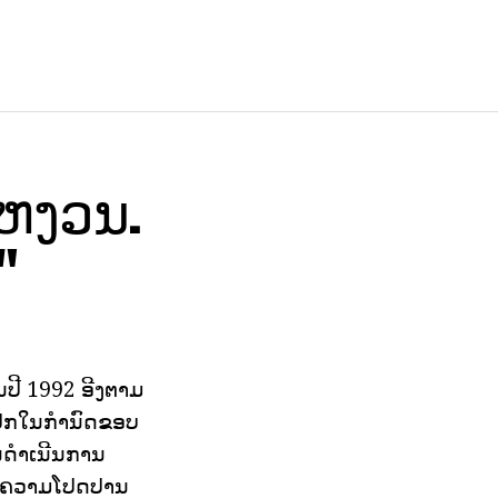
ະຫງວນ.
"
ນປີ 1992 ອີງຕາມ
ປກໃນກໍານົດຂອບ
ດໍາເນີນການ
ນໃນຄວາມໂປດປານ