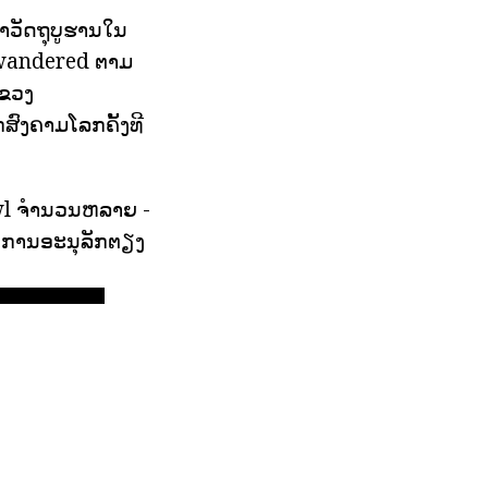
ວັດຖຸບູຮານໃນ
r, wandered ຕາມ
ແຂວງ
ົງຄາມໂລກຄັ້ງທີ
owl ຈໍານວນຫລາຍ -
ັບການອະນຸລັກຕຽງ