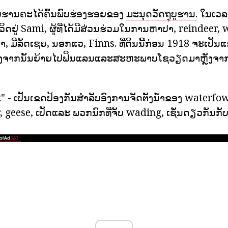
ກໂບຮານຄະໄດ້ຄົ້ນພົບຮ່ອງຮອຍຂອງ
ມະນຸດວັດຖຸບູຮານ.
ໃນເວລາ
ມີຊີວິດຢູ່ Sami, ຜູ້ທີ່ໄດ້ມີສ່ວນຮ່ວມໃນການຫາປາ, reindee
ໍ່ມາ, ມີລັດເຊຍ, ນອກແວ, Finns. ທີ່ດິນນີ້ກ່ອນ 1918 ຈະເປັນ
ັງຈາກນັ້ນຍ້າຍໄປຟິນແລນແລະສະຫະພາບໂຊວຽດມາຫຼັງຈາກສ
- ເປັນເຂດປ້ອງກັນສໍາລັບອົງການຈັດຕັ້ງນ້ໍາຂອງ waterf
geese, ເປັດແລະ ພວກນົກທີ່ຈັບ wading, ເຊັ່ນດຽວກັນກ