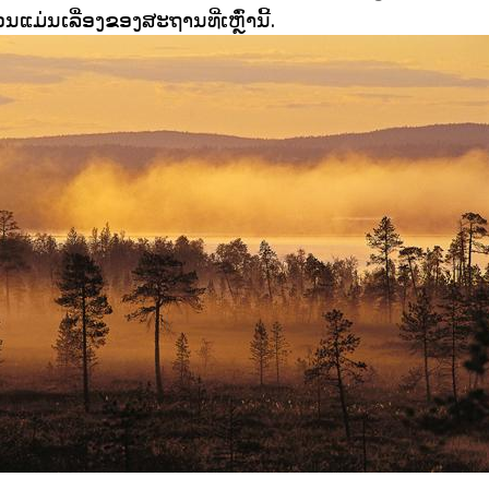
ມ່ນເລື່ອງຂອງສະຖານທີ່ເຫຼົ່ານີ້.