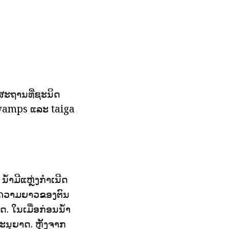
່ສະຖານທີ່ຊະນິດ
 swamps ແລະ taiga
າມີແຫຼ່ງກໍາເນີດ
. ຄວາມຍາວຂອງຕົນ
 ໃນເມື່ອກ່ອນນ້ໍາ
ນຸຍາດ. ຫຼັງຈາກ