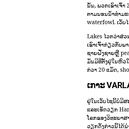
ນັ້ນ, ພວກເຂົາເຈົ
ຕາມນອນນ້ໍາທໍາມະຊ
waterfowl. ເວັບໄ
Lakes ໄວກວ່າສ່ວ
ເຂົາເຈົ້າກ່ຽວກັບ
ຊາຍຝັ່ງຊາຍຫຼື pea
ມັນມີທີ່ຕັ້ງຢູ່ໃນ
ກ່ວາ 20 ແມັດ, sh
ເກາະ VAR
ຢູ່ໃນເວັບໄຊນີ້ບໍ
ແລະເຮັດວຽກ Hans 
ໂລກຂອງວິທະຍາສາດ
ວຽກດັ່ງກ່າວນີ້ໄດ້ນ