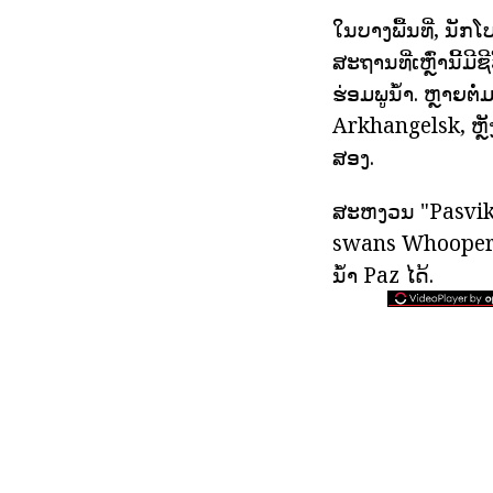
ໃນບາງພື້ນທີ່, ນັ
ສະຖານທີ່ເຫຼົ່ານີ້
ຮ່ອມພູນ້ໍາ. ຫຼາຍຕ
Arkhangelsk, ຫຼ
ສອງ.
ສະຫງວນ "Pasvik" 
swans Whooper, 
ນ້ໍາ Paz ໄດ້.