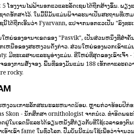
້າ 2 5 ໂຮງງານໄຟຟ້ານອກແວແລະລັດເຊຍໄດ້ຖືກສ້າງຂຶ້ນ. ພຽງແ
າດຮັກສາໄວ້. ໃນມື້ນີ້ມັນແມ່ນພິຈາລະນາເປັນສະຖານທີ່ເຫມ
ຊນີ້ໄດ້ຖືກເອີ້ນວ່າ Fyarvann, ແປຈາກນອກແວເປັນ "ລົງທະ
ນໃຫຍ່ຂອງອານາເຂດຂອງ "Pasvik", ເປັນສ່ວນຫນຶ່ງທີ່ສໍາຄ
ພາກເຫນືອຂອງສະຫງວນດັ່ງກ່າວ. ສ່ວນໃຫຍ່ຂອງພວກເຂົາແມ່ນຕ
ty. ມີທະເລສາບແລະພູອ່າງແມ່ນ. ທີ່ໃຫຍ່ທີ່ສຸດຂອງເຂົາເຈົ້າ
ຫົວໃຈຂອງການສັ່ງຈອງ. ພື້ນທີ່ຂອງມັນແມ່ນ 188 ເຮັກຕາແລະຄວ
ore rocky.
LAM
່ມີສະຫງວນເກາະລັກສະນະຂະຫນາດນ້ອຍ. ຫຼາຍກ່ວາຮ້ອຍປີກ່ອນຫນ້
Skon - ນັກສຶກສາ ornithologist ຈາກນໍເວ. ທໍາອິດພຣະອ
ຢູ່ໃນເຂດນີ້ແລະໄດ້ຂຽນຫນັງສືກ່ຽວກັບທີ່ໃຊ້ເວລາຂອງຕົນ
ໍາເອົາເຂົາ fame ໃນທົ່ວໂລກ. ປື້ມບັນນີ້ແມ່ນໃຊ້ເພື່ອວ່າຈໍາ