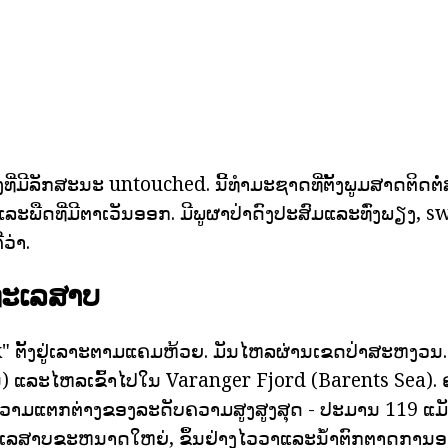
ທີ່ມີລັກສະນະ untouched. ນີ້ທໍາມະຊາດທີ່ຕັ້ງພູມສາດຕິດຕໍ
ລະພືດທີ່ມີຕາເວັນອອກ. ມີພູຜາປ່າດົງປະສົມແລະທົ່ງພຽງ,
ວ່າ.
ທະເລສາບ
ຕັ້ງຢູ່ເລາະຕາມແຄມຫ້ວຍ. ມັນໄຫລຜ່ານເຂດປ່າສະຫງວນ. ນ້ໍ
ນ) ແລະໄຫລເຂົ້າໄປໃນ Varanger Fjord (Barents Sea)
ຄວາມແຕກຕ່າງຂອງລະດັບຄວາມສູງສູງສຸດ - ປະມານ 119 ແມັດ.
ລສາບຂະຫນາດໃຫຍ່, ຂຶ້ນຢ່າງໄວວາແລະນ້ໍາຕົກຕາດການອະ