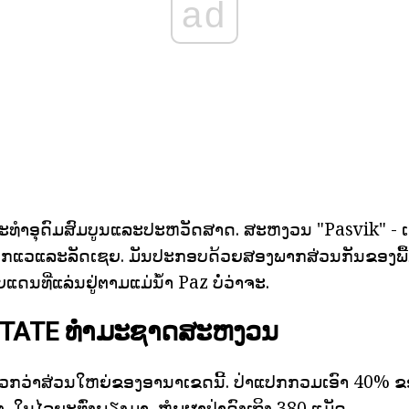
ad
ທະນະທໍາອຸດົມສົມບູນແລະປະຫວັດສາດ. ສະຫງວນ "Pasvik" - 
ກແວແລະລັດເຊຍ. ມັນປະກອບດ້ວຍສອງພາກສ່ວນກັນຂອງພື້ນທ
ດນທີ່ແລ່ນຢູ່ຕາມແມ່ນ້ໍາ Paz ບໍ່ວ່າຈະ.
 STATE ທໍາມະຊາດສະຫງວນ
ກວ່າສ່ວນໃຫຍ່ຂອງອານາເຂດນີ້. ປ່າແປກກວມເອົາ 40% ຂອງພ
, ໃນໄລຍະທົ່ງພຽງມາ, ຫໍພູຜາປ່າດົງເຖິງ 380 ແມັດ.