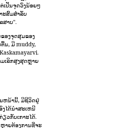
ຕ່ເປັນຈຸດວົງນ້ອຍໆ
າະສົມສໍາລັບ
ເລສາບ".
ັນຂອງຈຸດສຸມຂອງ
ື້ນ, ມີ muddy,
 - Kaskamayarvi.
າມເລິກສູງສຸດຫຼາຍ
ານີ້, ມີຊີວິດຢູ່
ົງໄດ້ນໍາສະເຫນີ
ກ່ຽວກັບເກາະໄດ້.
ນວນຫຼາຍຕ້ອງການທີ່ຈະ