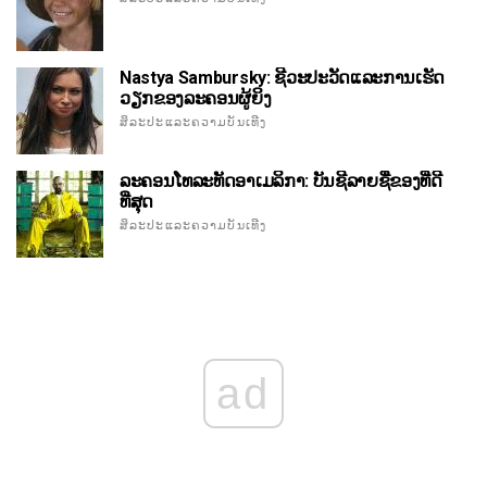
Nastya Sambursky: ຊີວະປະວັດແລະການເຮັດ
ວຽກຂອງລະຄອນຜູ້ຍິງ
ສິລະປະແລະຄວາມບັນເທີງ
ລະຄອນໂທລະທັດອາເມລິກາ: ບັນຊີລາຍຊື່ຂອງທີ່ດີ
ທີ່ສຸດ
ສິລະປະແລະຄວາມບັນເທີງ
ad