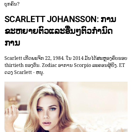
ບຸກຄົນ?
SCARLETT JOHANSSON: ການ
ຂະຫຍາຍຕົວແລະອື່ນໆຕົວກໍານົດ
ການ
Scarlett ເກີດພະຈິກ 22, 1984. ໃນ 2014 ມັນໄດ້ສະຫຼອງຄົບຮອບ
thirtieth ຂອງຕົນ. Zodiac ອາການ Scorpio ລະຄອນຜູ້ຍິງ. ET
ດວງ Scarlett - ຫນູ.