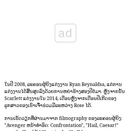
ad
ໃນປີ 2008, ລະຄອນຜູ້ຍິງແຕ່ງງານ Ryan Reynaldsa, ແຕ່ການ
ແຕ່ງງານໄດ້ສິ້ນສຸດລົງດ້ວຍການຫຍ່າຮ້າງສອງປີຕໍ່ມາ. ຫຼັງຈາກນັ້ນ
Scarlett ແຕ່ງງານໃນ 2014, ເດືອນຫຼັງຈາກເດືອນປີເກີດຂອງ
ລູກສາວຂອງເຂົາເຈົ້າຮ່ວມມືລະຫວ່າງ Rose ໄດ້.
ການເຮັດວຽກທີ່ຜ່ານມາຈາກ filmography ຂອງລະຄອນຜູ້ຍິງ:
"Avenger ຫນ້າທໍາອິດ: Confrontation", "Hail, Caesar!"