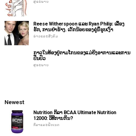
ສຸຂະພາບ
Reese Witherspoon ແລະ Ryan Philip: ເລື່ອງ
ຮັກ, ການຢ່າຮ້າງ. ເດັກນ້ອຍຂອງຄູ່ນ່ຶຮູບເງົາ
ຂ່າວແລະສັງຄົມ
ກາວໃນທ້ອງຢູ່ຕາມໂກນຂອງແມ່ຍິງອາການແລະການ
ປິ່ນປົວ
ສຸຂະພາບ
Newest
Nutrition ກິລາ BCAA Ultimate Nutrition
12000: ວິທີການກິນ?
ກິລາແລະຟິດເນດ