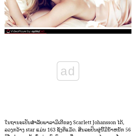
ad
ໃນຖານະເປັນສໍາລັບພາລາມິເຕີຂອງ Scarlett Johansson ໄດ້,
ລວງກວ້າງ star ແມ່ນ 163 ຊັງຕີແມັດ. ສິນລະປິນຜູ່ນີ້ມີນ້ໍາຫນັກ 56