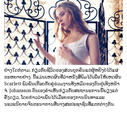
ຢ່າງໃດກໍຕາມ, ກ່ຽວກັບຊີວິດຂອງສ່ວນບຸກຄົນແຕ່ຜູ້ຫຍິງບໍ່ໄດ້ແຜ່
ຂະຫຍາຍຢ່າງ. ນີ້ແມ່ນເຫດຜົນທີ່ວ່າຫນັງສືພິມໄດ້ເພື່ອໃຫ້ເຫດຜົນ
Scarlett ພົວພັນເກືອບກັບຄູ່ຮ່ວມງານທັງຫມົດຂອງຕົນຢູ່ເທິງຫນ້າ
ຈໍ. Johansson ຕົນເອງຄໍາເຫັນກ່ຽວກັບສະຖານະການນີ້ພຽງແຕ່
ຄັ້ງດຽວ, ໂດຍກ່າວວ່າເພິ່ນໄດ້ເມື່ອຍຂອງການນິນທາແລະ
ນະວະນິຍາຍຈິນຕະນາການທີ່ນາງສະປະຊາຊົນທີ່ແຕກຕ່າງກັນ.