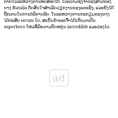
ຕາຍໃນລະຫວ່າງການທົດສອບໄດ້. ໃນຄວາມຊົງຈໍາຂອງສາມີຂອງ
ນາງ Natalia ຕັດສິນໃຈສໍາເລັດວຽກງານຂອງພຣະອົງ, ແລະຍັງໄດ້
ຖືກເກນໃນການບໍລິການລັບ. ໃນລະຫວ່າງການກະກຽມຂອງນາງ
ໄດ້ປະສົບ serum ໃດ, ສະນັ້ນຂ້າພະເຈົ້າໄດ້ເກີດມາເປັນ
superhero ໃຫມ່ທີ່ມີຄວາມຍືດຫຍຸ່ນ incredible ແລະວ່ອງໄວ.
ad