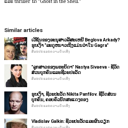
ແລະ thriller ໄດ້ "Ghost in the Shell."
Similar articles
ເວີຊັນຂອງອະນຸສາວລີສະເຫນີ Beglova Arkady?
ຮູບເງົາ "ລະດູຫນາວເຖິງແມ່ນວ່າໃນ Gagra"
ສິລະປະແລະຄວາມບັນເທີງ
"ລູກສາວຂອງພຣະບິດາ" Nastya Sivaeva - ຊີວິດ
ສ່ວນບຸກຄົນແລະຊີວະປະວັດ
ສິລະປະແລະຄວາມບັນເທີງ
ຮູບເງົາ, ຊີວະປະວັດ Nikita Panfilov. ຊີວິດສ່ວນ
ບຸກຄົນ, ຄອບຄົວນັກສະແດງຂອງ
ສິລະປະແລະຄວາມບັນເທີງ
Vladislav Galkin: ຊີວະປະວັດແລະຜົນວຽກ
ສິລະປະແລະຄວາມບັນເທີງ