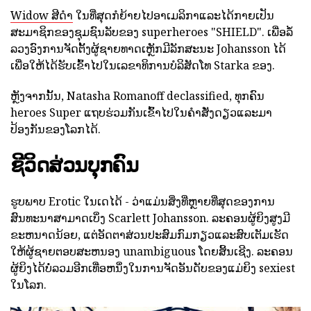
Widow ສີດໍາ
ໃນທີ່ສຸດກໍຍ້າຍໄປອາເມລິກາແລະໄດ້ກາຍເປັນ
ສະມາຊິກຂອງຊຸມຊົນລັບຂອງ superheroes "SHIELD". ເພື່ອລໍ້
ລວງອົງການຈັດຕັ້ງຜູ້ຊາຍທາດເຫຼັກມີລັກສະນະ Johansson ໄດ້
ເພື່ອໃຫ້ໄດ້ຮັບເຂົ້າໄປໃນເລຂາທິການບໍລິສັດໂທ Starka ຂອງ.
ຫຼັງຈາກນັ້ນ, Natasha Romanoff declassified, ທຸກຄົນ
heroes Super ແຖບຮ່ວມກັນເຂົ້າໄປໃນຄໍາສັ່ງດຽວແລະມາ
ປ້ອງກັນຂອງໂລກໄດ້.
ຊີວິດສ່ວນບຸກຄົນ
ຮູບພາບ Erotic ໃນເດໄດ້ - ວ່າແມ່ນສິ່ງທີ່ຫຼາຍທີ່ສຸດຂອງການ
ສົນທະນາສາມາດເບິ່ງ Scarlett Johansson. ລະຄອນຜູ້ຍິງສູງມີ
ຂະຫນາດນ້ອຍ, ແຕ່ອັດຕາສ່ວນປະສົມກົມກຽວແລະສົບເຕັມເຮັດ
ໃຫ້ຜູ້ຊາຍຕອບສະຫນອງ unambiguous ໂດຍສິ້ນເຊີງ. ລະຄອນ
ຜູ້ຍິງໄດ້ບໍ່ລວມອີກເທື່ອຫນຶ່ງໃນການຈັດອັນດັບຂອງແມ່ຍິງ sexiest
ໃນໂລກ.