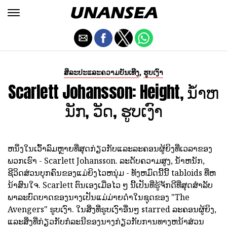
,
ສິລະປະແລະຄວາມບັນເທີງ
ຮູບເງົາ
Scarlett Johansson: Height, ນ້ໍາຫ
ນັກ, ວັດ, ຮູບເງົາ
ຫນຶ່ງໃນເວົ້າລົມຫຼາຍທີ່ສຸດກ່ຽວກັບແລະລະຄອນຜູ້ຍິງທີ່ເວລາຂອງ
ພວກເຮົາ - Scarlett Johansson. ລະດັບຄວາມສູງ, ນ້ໍາຫນັກ,
ຊີວິດສ່ວນບຸກຄົນຂອງແມ່ຍິງໄວຫນຸ່ມ - ທັງຫມົດນີ້ນີ້ tabloids ທີ່ຫ
ນ້າສົນໃຈ. Scarlett ຕົນເອງເມື່ອໄວ ໆ ນີ້ເປັນທີ່ຮູ້ຈັກດີທີ່ສຸດສໍາລັບ
ພາລະບົດບາດຂອງນາງເປັນແມ່ມ່າຍດໍາໃນຊຸດຂອງ "The
Avengers" ຮູບເງົາ. ໃນສິ່ງທີ່ຮູບເງົາອື່ນໆ starred ລະຄອນຜູ້ຍິງ,
ແລະສິ່ງທີ່ກ່ຽວກັບກໍລະນີຂອງນາງກ່ຽວກັບການທາງຫນ້າສ່ວນ