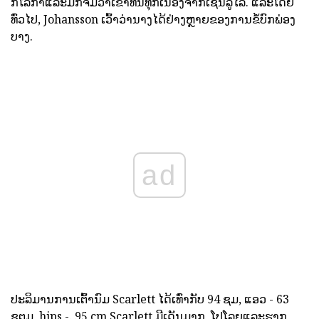
ກິໂລກໍາແລະມັກຈົ່ມວ່າເຂົາທົນທຸກເນື່ອງຈາກເຊນລູໄລ. ແລະໂດຍ
ທົ່ວໄປ, Johansson ເວົ້າວ່ານາງໄດ້ຢ່າງຫຼາຍຂອງການຂໍ້ບົກພ່ອງ
ບາງ.
ad
ປະລິມານການເຕົ້ານົມ Scarlett ໄດ້ເທົ່າກັບ 94 ຊມ, ແອວ - 63
ຊຕມ, hips -. 95 cm Scarlett ມີເດັນມາກ, ໂປໂລຍແລະຮາກ