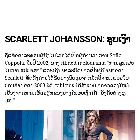
SCARLETT JOHANSSON: ຮູບເງົາ
ຊື່ແທ້ຂອງລະຄອນຜູ້ຍິງໃນໂລກໄດ້ເປີດຜູ້ອໍານວຍການ Sofia
Coppola. ໃນປີ 2002, ນາງ filmed melodrama "ການສູນເສຍ
ໃນການແປພາສາ" ແລະເຊີນພາລະບົດບາດເປັນຜູ້ນໍາພາຂອງ
Scarlett. ທັດດັ່ງກ່າວໄດ້ຮັບຢ່າງອົບອຸ່ນຈາກນັກວິຈານ, ແລະໃນ
ຕອນທ້າຍຂອງ 2003 ໄດ້, tabloids ໄດ້ສົນທະນາດາວດວງໃຫມ່
ເນື່ອງຈາກການເຮັດວຽກຂອງນາງໃນຮູບເງົາໄດ້ "ຍິງກັບຕ່າງຫູ
ມຸກ."