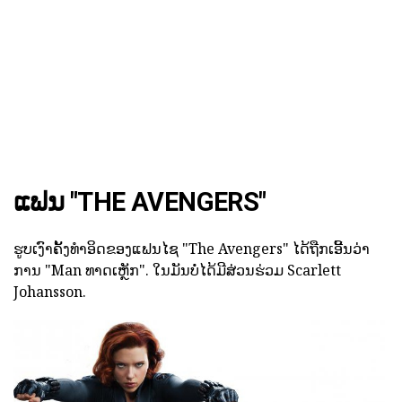
ແຟນ "THE AVENGERS"
ຮູບເງົາຄັ້ງທໍາອິດຂອງແຟນໄຊ "The Avengers" ໄດ້ຖືກເອີ້ນວ່າ
ການ "Man ທາດເຫຼັກ". ໃນມັນບໍ່ໄດ້ມີສ່ວນຮ່ວມ Scarlett
Johansson.