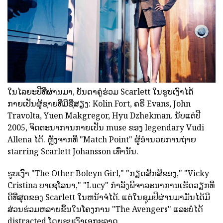
ໃນໄລຍະປີທີ່ຜ່ານມາ, ບັນດາຄູ່ຮ່ວມ Scarlett ໃນຮູບເງົາໄດ້
ກາຍເປັນຜູ້ຊາຍທີ່ມີຊື່ສຽງ: Kolin Fort, ຄຣິ Evans, John
Travolta, Yuen Makgregor, Hyu Dzhekman. ນັບແຕ່ປີ
2005, ຈິດຕະນາການກາຍເປັນ muse ຂອງ legendary Vudi
Allena ໄດ້. ຫຼັງຈາກທີ່ "Match Point" ຜູ້ອໍານວຍການຖ່າຍ
starring Scarlett Johansson ເທົ່ານັ້ນ.
ຮູບເງົາ "The Other Boleyn Girl," "ກຽດສັກສີຂອງ," "Vicky
Cristina ບາເຊໂລນາ," "Lucy" ກໍາລັງພິຈາລະນາການເຮັດວຽກທີ່
ດີທີ່ສຸດຂອງ Scarlett ໃນຫນ້າຈໍໄດ້. ແຕ່ໃນຊຸມປີຜ່ານມາມັນໄດ້ມີ
ສ່ວນຮ່ວມຫລາຍຂຶ້ນໃນໂຄງການ "The Avengers" ແລະບໍ່ໄດ້
distracted ໂດຍຮູບເງົາເອກະລາດ.