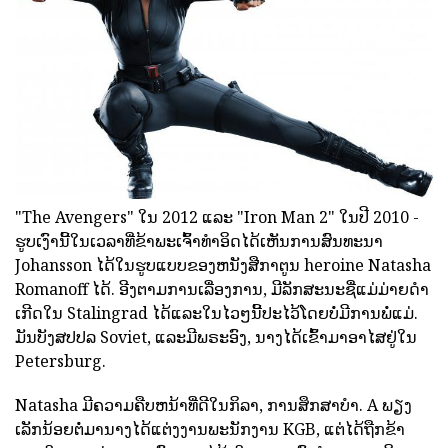
"The Avengers" ໃນ 2012 ແລະ "Iron Man 2" ໃນປີ 2010 -
ຮູບເງົານີ້ໃນເວລາທີ່ຂ້າພະເຈົ້າທໍາອິດໄດ້ເຫັນການສົນທະນາ
Johansson ໄດ້ໃນຮູບແບບຂອງຫນັງສືກາຕູນ heroine Natasha
Romanoff ໄດ້. ອີງຕາມການເລື່ອງການ, ມີລັກສະນະຊື່ແມ່ມ່າຍດໍາ
ເກີດໃນ Stalingrad ໄດ້ແລະໃນໄວໆນີ້ປະໄວ້ໂດຍບໍ່ມີການພໍ່ແມ່.
ມັນບັງສປປລ Soviet, ແລະມີພຣະອົງ, ນາງໄດ້ເຂົ້າມາອາໄສຢູ່ໃນ
Petersburg.
Natasha ມີຄວາມຄືບຫນ້າທີ່ດີໃນກິລາ, ການສຶກສາບໍາ. A ພຽງ
ເລັກນ້ອຍຕໍ່ມານາງໄດ້ແຕ່ງງານພະນັກງານ KGB, ແຕ່ໄດ້ຖືກຂ້າ