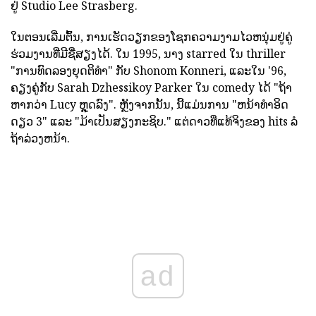
ຢູ່ Studio Lee Strasberg.
ໃນຕອນເລີ່ມຕົ້ນ, ການເຮັດວຽກຂອງໂຊກຄວາມງາມໄວຫນຸ່ມຢູ່ຄູ່
ຮ່ວມງານທີ່ມີຊື່ສຽງໄດ້. ໃນ 1995, ນາງ starred ໃນ thriller
"ການທົດລອງຍຸດຕິທໍາ" ກັບ Shonom Konneri, ແລະໃນ '96,
ຄຽງຄູ່ກັບ Sarah Dzhessikoy Parker ໃນ comedy ໄດ້ "ຖ້າ
ຫາກວ່າ Lucy ຫຼຸດລົງ". ຫຼັງຈາກນັ້ນ, ນີ້ແມ່ນການ "ຫນ້າທໍາອິດ
ດຽວ 3" ແລະ "ມ້າເປັນສຽງກະຊິບ." ແຕ່ດາວທີ່ແທ້ຈິງຂອງ hits ລໍ
ຖ້າລ່ວງຫນ້າ.
ad