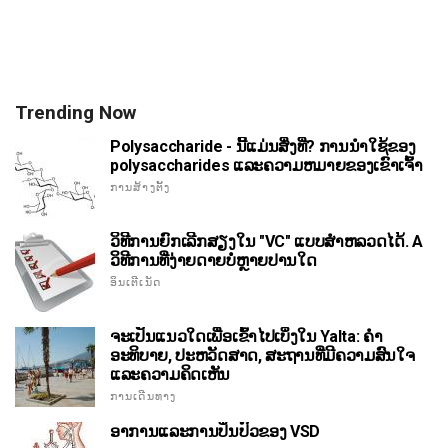
Trending Now
Polysaccharide - ນີ້ແມ່ນສິ່ງທີ່? ການນໍາໃຊ້ຂອງ
polysaccharides ແລະຄວາມຫມາຍຂອງເຂົາເຈົ້າ
ການສ້າງຕັ້ງ
ວິທີການຍົກເລີກສຽງໃນ "VC" ແບບສໍາຫລວດໄດ້. A
ວິທີການທີ່ງ່າຍດາຍບໍ່ຫຼາຍປານໃດ
ອິນເຕີເນັດ
ຈະເປັນແນວໃດເພື່ອເຂົ້າໄປເບິ່ງໃນ Yalta: ຄໍາ
ອະທິບາຍ, ປະຫວັດສາດ, ສະຖານທີ່ມີຄວາມສົນໃຈ
ແລະຄວາມຄິດເຫັນ
ການເດີນທາງ
ອາການແລະການປິ່ນປົວຂອງ VSD