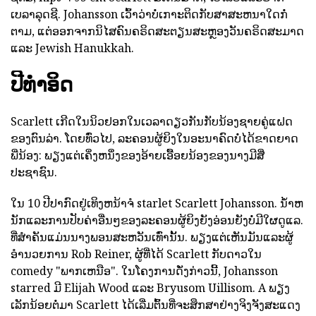
ເບລາລຸດຊີ. Johansson ເວົ້າວ່າບໍ່ເກາະຕິດກັບສາສະຫນາໃດກໍ່
ຕາມ, ແຕ່ອອກຈາກນິໄສຄົນຄຣິດສະຕຽນສະຫຼອງວັນຄຣິດສະມາດ
ແລະ Jewish Hanukkah.
ປີທໍາອິດ
Scarlett ເກີດໃນນິວຢອກໃນເວລາດຽວກັນກັບນ້ອງຊາຍຄູ່ແຝດ
ຂອງຕົນລ່າ. ໂດຍທົ່ວໄປ, ລະຄອນຜູ້ຍິງໃນອະນາຄົດບໍ່ໄດ້ຂາດຍາດ
ພີ່ນ້ອງ: ພຽງແຕ່ເຄິ່ງຫນຶ່ງຂອງອ້າຍເອື້ອຍນ້ອງຂອງນາງມີສີ່
ປະຊາຊົນ.
ໃນ 10 ປີປາກົດຢູ່ເທິງຫນ້າຈໍ starlet Scarlett Johansson. ນ້ໍາຫ
ນັກແລະການປັບຄ່າອື່ນໆຂອງລະຄອນຜູ້ຍິງຍັງອ່ອນຍັງບໍ່ມີໃຜດູແລ.
ທີ່ສໍາຄັນແມ່ນນາງພອນສະຫວັນເທົ່ານັ້ນ. ພຽງແຕ່ເຫັນມັນແລະຜູ້
ອໍານວຍການ Rob Reiner, ຜູ້ທີ່ໄດ້ Scarlett ກັບດາວໃນ
comedy "ພາກເຫນືອ". ໃນໂຄງການດັ່ງກ່າວນີ້, Johansson
starred ມີ Elijah Wood ແລະ Bryusom Uillisom. A ພຽງ
ເລັກນ້ອຍຕໍ່ມາ Scarlett ໄດ້ເລີ່ມຕົ້ນທີ່ຈະສຶກສາຢ່າງຈິງຈັງສະແດງ