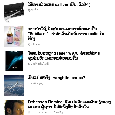
ວິທີການວັດແທກ calliper ເປັນ: ຕົວຢ່າງ
ທຸລະກິດ
ການນໍາໃຊ້, ລັກສະນະແລະການທົບທວນຄືນ:
"Bebikalm" - ຢາສໍາລັບເດັກນ້ອຍຈາກ colic ໃນ
ທ້ອງ
ສຸຂະພາບ
ໂທລະສັບສະຫຼາດ Haier W970: ຄໍາອະທິບາຍ
ຄຸນສົມບັດແລະການທົບທວນຄືນ
ຂອງເຕັກໂນໂລຊີ
ມັນແມ່ນຫຍັງ - weightlessness?
ການສ້າງຕັ້ງ
Dzheyson Fleming: ຊີວະປະວັດແລະຜົນວຽກຂອງ
ລະຄອນຜູ້ຊາຍ. ຂໍ້ເທັດຈິງທີ່ຫນ້າສົນໃຈ
ສິລະປະແລະຄວາມບັນເທີງ