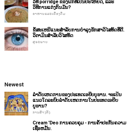
ວິທີ porridge ຂອງຝັກທີ່ເປັນປະໂຫຍດ, ແລະ
ວິທີການແຕ່ງກິນມັນ?
ອາຫານແລະເຄື່ອງດື່ມ
ຂໍ້ສະເຫນີແນະສໍາລັບການບໍາລຸງຮັກສາວິໄສທັດທີ່ດີ.
ວິຕາມິນສໍາລັບວິໄສທັດ
ສຸຂະພາບ
Newest
ລໍາດັບເຫດການຂອງປະເທດເອຢິບບູຮານ. ຈະເປັນ
ແນວໃດລະບົບລໍາດັບເຫດການໃນປະເທດເອຢິບ
ບູຮານ?
ການສ້າງຕັ້ງ
Cream 'Deo ການຄວບຄຸມ - ການຄໍ້າປະກັນຄວາມ
ເຊື່ອຫມັ້ນ.