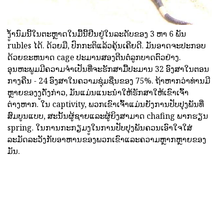
ງູ້ໍານົມນີ້ໃນຕະຫຼາດໃນມື້ນີ້ຢືນຢູ່ໃນລະດັບຂອງ 3 ຫາ 6 ພັນ
rubles ໄດ້. ດ້ວຍມື, ປົກກະຕິແລ້ວຄຸ້ນເຄີຍດີ. ມັນອາດຈະປະກອບ
ດ້ວຍຂະຫນາດ cage ປະມານສອງຕີນຕໍ່ລູກບາດຕົວຢ່າງ.
ອຸນຫະພູມມີຄວາມຈໍາເປັນທີ່ຈະຮັກສາມື້ປະມານ 32 ອົງສາໃນຕອນ
ກາງຄືນ - 24 ອົງສາໃນຄວາມຊຸ່ມຊື່ນຂອງ 75%. ຖ້າຫາກວ່າທ່ານມີ
ຫຼາຍຂອງງູດັ່ງກ່າວ, ມັນແມ່ນແນະນໍາໃຫ້ຮັກສາໃຫ້ເຂົາເຈົ້າ
ຕ່າງຫາກ. ໃນ captivity, ພວກເຂົາເຈົ້າແມ່ນຍັງການປັບປຸງພັນທີ່
ສົມບູນແບບ, ສະນັ້ນຜູ້ຊາຍແລະຜູ້ຍິງສາມາດ chafing ພາກຮຽນ
spring. ໃນການກະກຽມງູໃນການປັບປຸງພັນຄວນເອົາໃຈໃສ່
ລະມັດລະວັງກັບອາຫານຂອງພວກເຂົາແລະຄວາມຫຼາກຫຼາຍຂອງ
ມັນ.