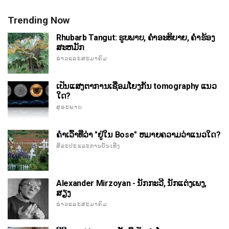
Trending Now
Rhubarb Tangut: ຮູບພາບ, ຄໍາອະທິບາຍ, ຄໍາຮ້ອງ
ສະຫມັກ
ຂ່າວແລະສະມາຄົມ
ເປັນແສງຕາການເຊື່ອມໂຍງກັນ tomography ແນວ
ໃດ?
ສຸຂະພາບ
ຄໍາເວົ້າທີ່ວ່າ "ຢູ່ໃນ Bose" ຫມາຍຄວາມວ່າແນວໃດ?
ສິລະປະແລະການບັນເທີງ
Alexander Mirzoyan - ນັກກະວີ, ນັກແຕ່ງເພງ,
ສຽງ
ຂ່າວແລະສະມາຄົມ