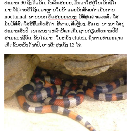
ປະມານ 90 ຊັງຕີແມັດ. ໃນລັກສະນະ, ມັນອາໃສຢູ່ໃນເມັກຊິໂກ.
ນາງໃຊ້ຈ່າຍທີ່ໃຊ້ເວລາຫຼາຍໃນນ້ໍາແລະມັກທີ່ຈະດໍາເນີນການ
nocturnal. ພາຍນອກ
ທັດສະນະຂອງງູ
ມີທີ່ສຸດຄໍາແລະສົດໃສ.
ມັນມີສີສົດໃສສີສົ້ມກັບສີດໍາ, ສີຂາວ, ສີເຫຼືອງ, ສີແດງ. ນາງອາໃສຢູ່
ປະມານສິບປີ. ເພດຂອງງູເຫລົ່ານີ້ແກ່ເກີນຊາຍກ່ຽວກັບການປີທີ
ສາມຂອງຊີວິດ. ພັນໄຂ່ວາງ. ໃນຫນຶ່ງ clutch, ຊຶ່ງຕາມທໍາມະຊາດ
ເກີດຂຶ້ນຫນຶ່ງຄັ້ງຕໍ່ປີ, ບາງຄັ້ງສູງເຖິງ 12 ໄຂ່.