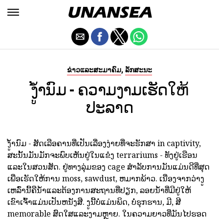
,
ຂ່າວແລະສະມາຄົມ
ລັກສະນະ
ງູ້ໍານົມ - ຄວາມງາມເຮັດໃຫ້
ປະລາດ
ງູ້ໍານົມ - ສັດເລືອຄານທີ່ເປັນເລື່ອງງ່າຍທີ່ຈະຮັກສາ in captivity,
ສະນັ້ນມັນມັກຈະພົບເຫັນຢູ່ໃນແຂໍງ terrariums - ທັງຢູ່ເຮືອນ
ແລະໃນສວນສັດ. ຢູ່ທາງລຸ່ມຂອງ cage ສໍາລັບການມັນແມ່ນດີທີ່ສຸດ
ເພື່ອເຮັດໃຫ້ການ moss, sawdust, ຫມາກພ້າວ. ເນື່ອງຈາກວ່າງູ
ເຫລົ່ານີ້ຄືນ້ໍາແລະຕ້ອງການສະຖານທີ່ປຽກ, ລອຍນ້ໍາທີ່ມີຢູ່ໃຫ້
ເຂົາເຈົ້າແມ່ນເປັນຫນັງສື. ງູນີ້ບໍ່ແມ່ນພິດ, ບໍ່ຮຸກຮານ, ມີ, ສີ
memorable ສົດໃສແລະງາມຫຼາຍ. ໃນຄວາມຍາວທີ່ມັນໄປຮອດ