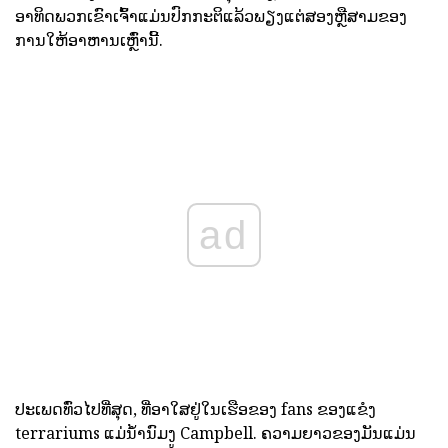
ອາທິດພວກເຂົາເຈົ້າແມ່ນປົກກະຕິແລ້ວພຽງແຕ່ສອງຫຼືສາມຂອງ
ການໃຫ້ອາຫານເຫຼົ່ານີ້.
ad
ປະເພດທົ່ວໄປທີ່ສຸດ, ທີ່ອາໃສຢູ່ໃນເຮືອຂອງ fans ຂອງແຂໍງ
terrariums ແມ່ນ້ໍານົມງູ Campbell. ຄວາມຍາວຂອງມັນແມ່ນ