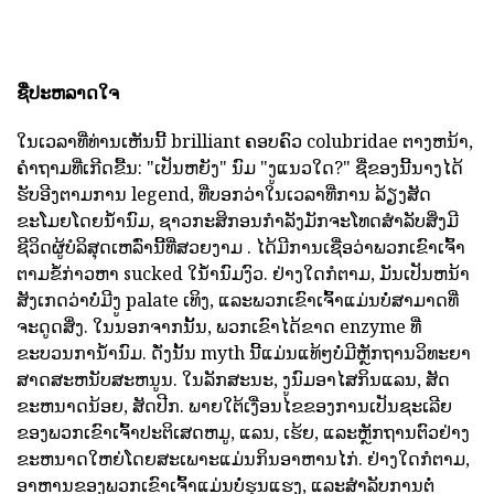
ຊື່ປະຫລາດໃຈ
ໃນເວລາທີ່ທ່ານເຫັນນີ້ brilliant ຄອບຄົວ colubridae ຕາງຫນ້າ,
ຄໍາຖາມທີ່ເກີດຂື້ນ: "ເປັນຫຍັງ" ນົມ "ງູແນວໃດ?" ຊື່ຂອງນີ້ນາງໄດ້
ຮັບອີງຕາມການ legend, ທີ່ບອກວ່າໃນເວລາທີ່ການ ລ້ຽງສັດ
ຂະໂມຍໂດຍນ້ໍານົມ, ຊາວກະສິກອນກໍາລັງມັກຈະໂທດສໍາລັບສິ່ງມີ
ຊີວິດຜູ້ບໍລິສຸດເຫລົ່ານີ້ທີ່ສວຍງາມ . ໄດ້ມີການເຊື່ອວ່າພວກເຂົາເຈົ້າ
ຕາມຂໍ້ກ່າວຫາ sucked ໃນ້ໍານົມງົວ. ຢ່າງໃດກໍຕາມ, ມັນເປັນຫນ້າ
ສັງເກດວ່າບໍ່ມີງູ palate ເທິງ, ແລະພວກເຂົາເຈົ້າແມ່ນບໍ່ສາມາດທີ່
ຈະດູດສິ່ງ. ໃນນອກຈາກນັ້ນ, ພວກເຂົາໄດ້ຂາດ enzyme ທີ່
ຂະບວນການ້ໍານົມ. ດັ່ງນັ້ນ myth ນີ້ແມ່ນແທ້ໆບໍ່ມີຫຼັກຖານວິທະຍາ
ສາດສະຫນັບສະຫນູນ. ໃນລັກສະນະ, ງູນົມອາໄສກິນແລນ, ສັດ
ຂະຫນາດນ້ອຍ, ສັດປີກ. ພາຍໃຕ້ເງື່ອນໄຂຂອງການເປັນຊະເລີຍ
ຂອງພວກເຂົາເຈົ້າປະຕິເສດຫມູ, ແລນ, ເຮ້ຍ, ແລະຫຼັກຖານຕົວຢ່າງ
ຂະຫນາດໃຫຍ່ໂດຍສະເພາະແມ່ນກິນອາຫານໄກ່. ຢ່າງໃດກໍຕາມ,
ອາຫານຂອງພວກເຂົາເຈົ້າແມ່ນບໍ່ຮຸນແຮງ, ແລະສໍາລັບການຕໍ່