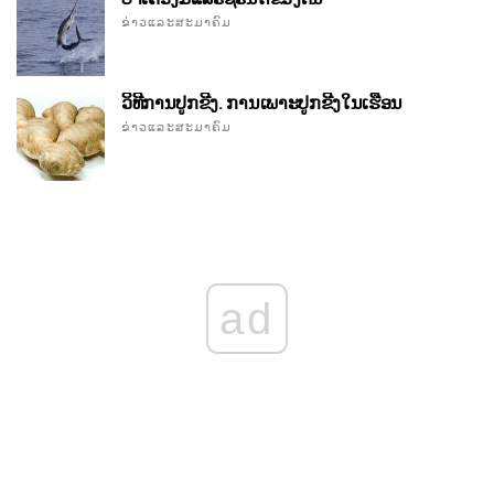
ຂ່າວແລະສະມາຄົມ
ວິທີການປູກຂີງ. ການເພາະປູກຂີງໃນເຮືອນ
ຂ່າວແລະສະມາຄົມ
ad