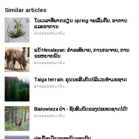
Similar articles
ໃນເວລາທີ່ພາກຮຽນ spring ຈະເລີ່ມຕົ້ນ. ອາການ
ແລະອາການ
ຂ່າວແລະສະມາຄົມ
ແບ້ Himalayan: ຄໍາອະທິບາຍ, ການກະຈາຍ, ການ
ຂະຫຍາຍພັນ
ຂ່າວແລະສະມາຄົມ
Taiga terrain. ຄຸນນະສົມບັດບໍລິເວນທໍາມະຊາດ
ຂ່າວແລະສະມາຄົມ
Bialowieza ປ່າ - ຊັບສົມບັດຂອງປະເທດຊາດໄດ້!
ຂ່າວແລະສະມາຄົມ
ປາເຄື່ອງມືແລະຊະນິດຂອງຕົນ