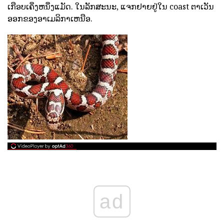
ເກືອບເຄິ່ງຫນຶ່ງແມັດ. ໃນລັກສະນະ, ແຈກຢາຍຢູ່ໃນ coast ຕາເວັນ
ອອກຂອງອາເມລິກາເຫນືອ.
ad