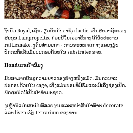
ງູ້ໍານົມ Royal, ເຊັ່ນດຽວກັນກັບອາຊິດ lactic, ເປັນສະມາຊິກຂອງ
ສະກຸນ Lampropeltis. ກໍລະນີໃນເວລາທີ່ນາງໄດ້ຮັບປະທານ
rattlesnake. ງູຄົນທໍາມະດາ - ການຂະຫນາດກາງແລະງຽບ.
ປົກກະຕິແລ້ວມັນປະກອບດ້ວຍໃນ substrates ຊາຍ.
Honduran ້ໍານົມງູ
ມັນສາມາດບັນລຸຄວາມຍາວຂອງຢ່າງຫນຶ່ງແມັດ. ມັນຄວນຈະ
ປະກອບດ້ວຍໃນ cage, ເຊິ່ງແມ່ນບ່ອນທີ່ມີຮົ່ມແລະມີເຄິ່ງຊ່ອງເປີດ.
ພືດຊະນິດນີ້ເປັນປ່າທໍາມະຊາດ.
ງູເຫຼົ່ານີ້ແມ່ນສະນັ້ນທີ່ສວຍງາມແລະຫນ້າສົນໃຈທີ່ຈະ decorate
ແລະ liven ເຖິງ terrarium ຂອງທ່ານ.