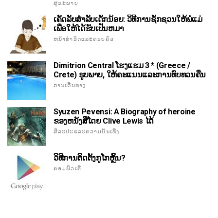
ສຸຂະພາບ
ເຄັດລັບສໍາລັບເດັກນ້ອຍ: ວິທີການຊັກຊວນໃຫ້ພໍ່ແມ່
ເພື່ອໃຫ້ໄດ້ຮັບເປັນຫມາ
ຫນ້າທໍາອິດແລະຄອບຄົວ
Dimitrion Central ໂຮງແຮມ 3 * (Greece /
Crete) ຮູບພາບ, ໃຫ້ຄະແນນແລະການທົບທວນຄືນ
ການເດີນທາງ
Syuzen Pevensi: A Biography of heroine
ຂອງຫນັງສືໂດຍ Clive Lewis ໄດ້
ສິລະປະແລະຄວາມບັນເທີງ
ວິທີການຕິດຕັ້ງກູໂກຫຼິ້ນ?
ຄອມພິວເຕີ