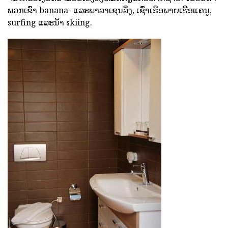
ພວກເຂົາ banana- ແລະພາລາເຊນລິ່ງ, ເຊົ່າເຮືອພາຍເຮືອແຄນູ,
surfing ແລະນ້ໍາ skiing.