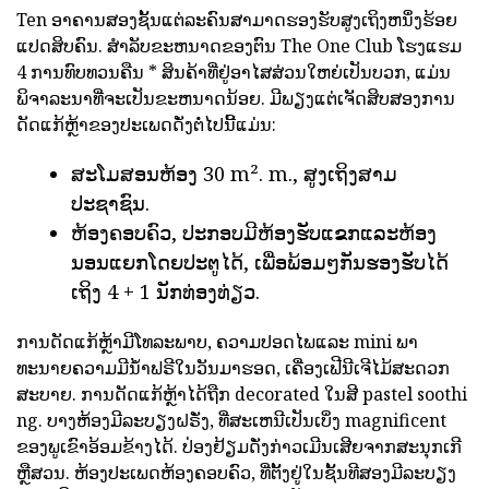
Ten ອາຄານສອງຊັ້ນແຕ່ລະຄົນສາມາດຮອງຮັບສູງເຖິງຫນຶ່ງຮ້ອຍ
ແປດສິບຄົນ. ສໍາລັບຂະຫນາດຂອງຕົນ The One Club ໂຮງແຮມ
4 ການທົບທວນຄືນ * ສິນຄ້າທີ່ຢູ່ອາໄສສ່ວນໃຫຍ່ເປັນບວກ, ແມ່ນ
ພິຈາລະນາທີ່ຈະເປັນຂະຫນາດນ້ອຍ. ມີພຽງແຕ່ເຈັດສິບສອງການ
ດັດແກ້ຫຼ້າຂອງປະເພດດັ່ງຕໍ່ໄປນີ້ແມ່ນ:
ສະໂມສອນຫ້ອງ 30 m². m., ສູງເຖິງສາມ
ປະຊາຊົນ.
ຫ້ອງຄອບຄົວ, ປະກອບມີຫ້ອງຮັບແຂກແລະຫ້ອງ
ນອນແຍກໂດຍປະຕູໄດ້, ເພື່ອພ້ອມໆກັນຮອງຮັບໄດ້
ເຖິງ 4 + 1 ນັກທ່ອງທ່ຽວ.
ການດັດແກ້ຫຼ້າມີໂທລະພາບ, ຄວາມປອດໄພແລະ mini ພາ
ທະນາຍຄວາມມີນ້ໍາຟຣີໃນວັນມາຮອດ, ເຄື່ອງເຟີນີເຈີໄມ້ສະດວກ
ສະບາຍ. ການດັດແກ້ຫຼ້າໄດ້ຖືກ decorated ໃນສີ pastel soothi
ng. ບາງຫ້ອງມີລະບຽງຝຣັ່ງ, ທີ່ສະເຫນີເປັນເບິ່ງ magnificent
ຂອງພູເຂົາອ້ອມຂ້າງໄດ້. ປ່ອງຢ້ຽມດັ່ງກ່າວເມີນເສີຍຈາກສະນຸກເກີ
ຫຼືສວນ. ຫ້ອງປະເພດຫ້ອງຄອບຄົວ, ທີ່ຕັ້ງຢູ່ໃນຊັ້ນທີສອງມີລະບຽງ