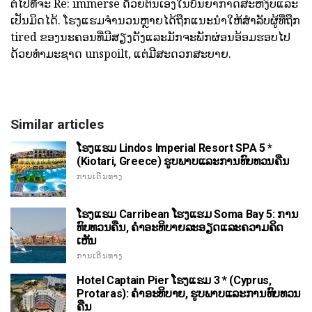
ຕໍ່ໄປທີ່ຈະ Re: immerse ດ້ວຍຕົນເອງໃນບັນຍາກາດສະຫງົບແລະ
ເປັນມິດໄດ້. ໂຮງແຮມຈໍານວນຫຼາຍໄດ້ຖືກແນະນໍາໃຫ້ສໍາລັບຜູ້ທີ່ຖືກ
tired ຂອງນະຄອນທີ່ມີສຽງດັງແລະມັກຈະພັກຜ່ອນອ້ອມຮອບໄປ
ດ້ວຍທໍາມະຊາດ unspoilt, ແຕ່ມີສະດວກສະບາຍ.
Similar articles
ໂຮງແຮມ Lindos Imperial Resort SPA 5 *
(Kiotari, Greece) ຮູບພາບແລະການທົບທວນຄືນ
ການເດີນທາງ
ໂຮງແຮມ Carribean ໂຮງແຮມ Soma Bay 5: ການ
ທົບທວນຄືນ, ຄໍາອະທິບາຍລະອຽດແລະຄວາມຄິດ
ເຫັນ
ການເດີນທາງ
Hotel Captain Pier ໂຮງແຮມ 3 * (Cyprus,
Protaras): ຄໍາອະທິບາຍ, ຮູບພາບແລະການທົບທວນ
ຄືນ