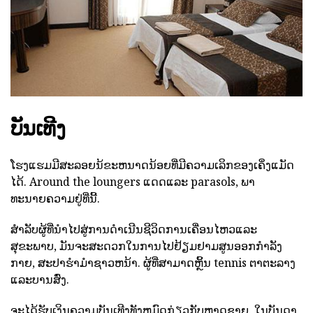
ບັນເທີງ
ໂຮງແຮມມີສະລອຍນ້ຂະຫນາດນ້ອຍທີ່ມີຄວາມເລິກຂອງເຄິ່ງແມັດ
ໄດ້. Around the loungers ແດດແລະ parasols, ພາ
ທະນາຍຄວາມຢູ່ທີ່ນີ້.
ສໍາລັບຜູ້ທີ່ນໍາໄປສູ່ການດໍາເນີນຊີວິດການເຄື່ອນໄຫວແລະ
ສຸຂະພາບ, ມັນຈະສະດວກໃນການໄປຢ້ຽມຢາມສູນອອກກໍາລັງ
ກາຍ, ສະປາຮໍາມໍາຊາວຫນ້າ. ຜູ້ທີ່ສາມາດຫຼິ້ນ tennis ຕາຕະລາງ
ແລະບານສົ່ງ.
ຈະໄດ້ຮັບເງິນຄວາມບັນເທີງທັງຫມົດກ່ຽວກັບຫາດຊາຍ. ໃນບັນດາ