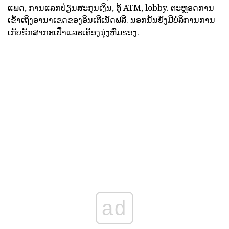
ແພດ, ການແລກປ່ຽນສະກຸນເງິນ, ຕູ້ ATM, lobby. ຕະຫຼອດການ
ເຂົ້າເຖິງອານາເຂດຂອງອິນເຕີເນັດຟລີ. ນອກນັ້ນຍັງມີບໍລິການການ
ເກັບຮັກສາກະເປົ໋າແລະເຄື່ອງນຸ່ງຫົ່ມຮອງ.
ad