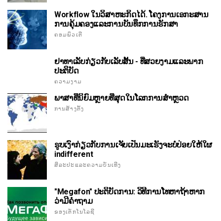
Workflow ໃນວິສາຫະກິດໄດ້. ໂຄງການເອກະສານ
ການຄຸ້ມຄອງແລະການບັນທຶກການຮັກສາ
ຄອມພິວເຕີ
ຢາທາເລັບກ່ຽວກັບເລັບສັ້ນ - ທີ່ສວຍງາມແລະພາກ
ປະຕິບັດ
ຄວາມງາມ
ພາສາທີ່ນິຍົມຫຼາຍທີ່ສຸດໃນໂລກການສໍາຫຼວດ
ການສ້າງຕັ້ງ
ຮູບເງົາກ່ຽວກັບການເຈັບເປັນມະເຮັງຈະບໍ່ປ່ອຍໃຫ້ໃຜ
indifferent
ສິລະປະແລະຄວາມບັນເທີງ
"Megafon" ປະຕິບັດການ: ວິທີການໂທຫາຖ້າຫາກ
ວ່າມີຄໍາຖາມ
ຂອງເຕັກໂນໂລຊີ