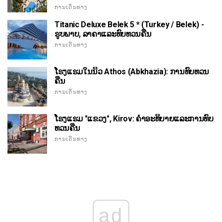
ການເດີນທາງ
Titanic Deluxe Belek 5 * (Turkey / Belek) -
ຮູບພາບ, ລາຄາແລະທົບທວນຄືນ
ການເດີນທາງ
ໂຮງແຮມໃນນິວ Athos (Abkhazia): ການທົບທວນ
ຄືນ
ການເດີນທາງ
ໂຮງແຮມ "ແຂວງ", Kirov: ຄໍາອະທິບາຍແລະການທົບ
ທວນຄືນ
ການເດີນທາງ
ad