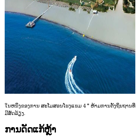
ad
ໃນຫນຶ່ງຂອງການ ສະໂມສອນໂຮງແຮມ 4 * ຫ້າມການຕັ້ງຖິ່ນຖານທີ່
ມີສັດລ້ຽງ.
ການດັດແກ້ຫຼ້າ