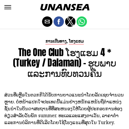
,
ການເດີນທາງ
ໂຮງແຮມ
The One Club ໂຮງແຮມ 4 *
(Turkey / Dalaman) - ຮູບພາບ
ແລະການທົບທວນຄືນ
ສ່ວນທີ່ເຫຼືອໃນຕວກກີໄດ້ຮັບການຍາວແນະນໍາໂດຍລັດເຊຍຈໍານວນ
ຫຼາຍ. ບໍ່ຫນ້າແປກໃຈປະເທດນີ້ແມ່ນຢ່າງຫນັກແຫນ້ນຖືຕໍາແຫນ່ງ
ຊັ້ນນໍາໃນບັນດາສະຖານທີ່ທີ່ສະຫນອງໃຫ້ໂດຍຜູ້ປະກອບການທ່ອງ
ທ່ຽວສໍາລັບວັນພັກ summer. ທະເລແລະແສງຕາເວັນ, ລາຄາຕ່ໍາ
ແລະການບໍລິການທີ່ດີເລີດໂດຍໃຊ້ໂຮງແຮມທີ່ສຸດໃນ Turkey.