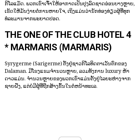
ກິໂລແມັດ. ພວກເຂົາເຈົ້າໃຫ້ອາກາດເປັນປຸງລົດຊາດອ່ອນບາງຫຼາຍ,
ເຮັດໃຫ້ມັນງ່າຍຕໍ່ການຫາຍໃຈ, ເຖິງແມ່ນວ່ານັກທ່ອງທ່ຽວຜູ້ທີ່ທຸກ
ທໍລະມານຈາກພະຍາດປອດ.
THE ONE OF THE CLUB HOTEL 4
* MARMARIS (MARMARIS)
Syrygerme (Sarigerme) ຕັ້ງຢູ່ຊາວກິໂລທິດຕາເວັນຕົກຂອງ
Dalaman. ມີໂຮງແຮມຈໍານວນຫຼາຍ, ລວມທັງການ luxury ຫ້າ
ດາວແມ່ນ. ຈໍານວນຫຼາຍຂອງພວກເຂົາແມ່ນຕັ້ງຢູ່ໄລຍະຫ່າງຈາກ
ຊາຍຝັ່ງ, ແຕ່ບໍ່ມີຜູ້ທີ່ຖືກສ້າງຂຶ້ນໃນຕໍ່ຫນ້າທະເລ.