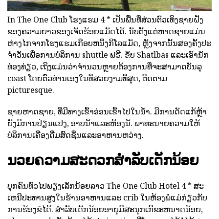
In The One Club ໂຮງແຮມ 4 * ເປັນພື້ນທີ່ສ່ວນຕົວເທິງຊາຍຝັ່ງ
ຂອງຄວາມຍາວຂອງເຈັດຮ້ອຍແມັດໄດ້. ນັບຕັ້ງແຕ່ຫາດຊາຍແມ່ນ
ຫ່າງໄກຈາກໂຮງແຮມເກືອບຫນຶ່ງກິໂລແມັດ, ຫຼັງຈາກນັ້ນສອງຄັ້ງປະ
ຈໍາວັນເພື່ອການບໍລິການ shuttle ຟຣີ. ຂັບ Shatlbas ແລະເອົານັກ
ທ່ອງທ່ຽວ, ເຖິງແມ່ນວ່າຈໍານວນຫຼາຍຕ້ອງການທີ່ຈະສາມາດບັນລຸ
coast ໂດຍຕົວທ່ານເອງໃນທີ່ສວຍງາມທີ່ສຸດ, ຕິດຕາມ
picturesque.
ຊາຍຫາດຊາຍ, ທີ່ມີທາງເຂົ້າອ່ອນເຂົ້າໄປໃນນ້ໍາ. ມີການດັດແກ້ຫຼ້າ
ຍັງມີການປ່ຽນແປງ, ອາບນ້ໍາແລະຫ້ອງນ້ໍ. ພາທະນາຍຄວາມໃຫ້
ບໍລິການເຄື່ອງດື່ມສົດຊື່ນແລະອາຫານຫວ່າງ.
ນວຍຄວາມສະດວກສໍາລັບເດັກນ້ອຍ
ບຸກຄົນທົ່ວໄປພຽງເລັກນ້ອຍລາວ The One Club Hotel 4 * ສະ
ເຫນີປະທານສູງໃນຮ້ານອາຫານແລະ crib ໃນຫ້ອງພໍ່ແມ່ກ່ຽວກັບ
ການຮ້ອງຂໍໄດ້. ສໍາລັບເດັກນ້ອຍອາຍຸມີສະນຸກເກີຂະຫນາດນ້ອຍ,