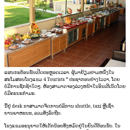
ແຜນກະຕ້ອນຮັບເປີດຕະຫຼອດເວລາ. ຜູ້ມາຢ້ຽມຢາມຫນຶ່ງໃນ
ສະໂມສອນໂຮງແຮມ 4 Tourists * ປະຊາກອນຢ່າງໄວວາ, ໂດຍ
ບໍ່ມີການຊັກຊ້າໃດໆ. ຫ້ອງສາມາດຈອງລ່ວງຫນ້າໃນອິນເຕີເນັດໂດຍ
ບໍ່ມີຄະນະກໍາມະ.
ນີ້ຢູ່ desk ຂາສາມາດຈັດການບໍລິການ shuttle, taxi ຫຼືເຊົ່າ
ຍານພາຫະນະ, ລວມທັງລົດຖີບ.
ໂຮງແຮມອະນຸຍາດໃຫ້ເດັກນ້ອຍທັງຫມົດຢູ່ໃນຍິນດີຕ້ອນຮັບ. ໃນ