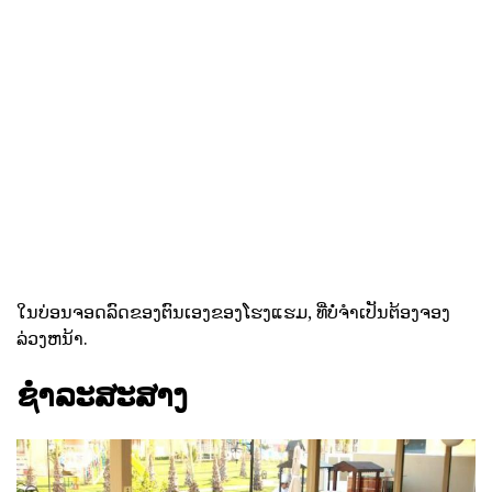
ໃນບ່ອນຈອດລົດຂອງຕົນເອງຂອງໂຮງແຮມ, ທີ່ບໍ່ຈໍາເປັນຕ້ອງຈອງ
ລ່ວງຫນ້າ.
ຊໍາລະສະສາງ