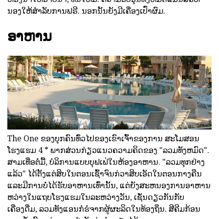
ນອງໃຫ້ສໍາລັບການຟຣີ. ນອກນັ້ນຍັງມີເຄື່ອງເປົ່າຜົມ.
ອາຫານ
The One ຂອງບຸກຄົນທົ່ວໄປຂອງເຂົາເຈົ້າຂອງການ ສະໂມສອນ
ໂຮງແຮມ 4 * ພາກສ່ວນກ່ຽວແນວຄວາມຄິດຂອງ "ລວມທັງຫມົດ".
ສາມເທື່ອຕໍ່ມື້, ບໍລິການແບບບຸຟເຟ່ໃນຫ້ອງອາຫານ. "ລວມທຸກຢ່າງ
ແລ້ວ" ໄດ້ຕັ້ງແຕ່ສິບໃນຕອນເຊົ້າຈົນກ່ວາສິບເອັດໃນຕອນກາງຄືນ
ແລະມີການບໍ່ໄດ້ຮັບອາຫານເທົ່ານັ້ນ, ແຕ່ຍັງສະຫນອງການອາຫານ
ຫວ່າງໃນແຖບໂຮງແຮມໃນລະຫວ່າງວັນ, ເຊັ່ນດຽວກັນກັບ
ເຄື່ອງດື່ມ, ລວມທັງແອນກໍຮໍຈາກຜູ້ຜະລິດໃນທ້ອງຖິ່ນ. ສີຄີມກ້ອນ