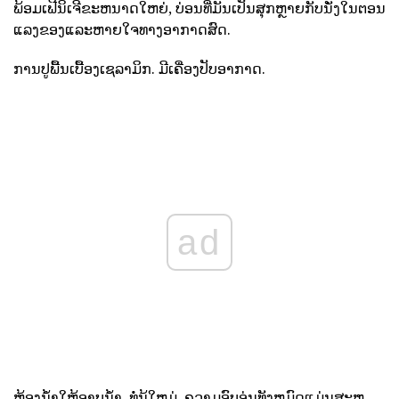
ພ້ອມເຟີນິເຈີຂະຫນາດໃຫຍ່, ບ່ອນທີ່ມັນເປັນສຸກຫຼາຍກັບນັ່ງໃນຕອນ
ແລງຂອງແລະຫາຍໃຈທາງອາກາດສົດ.
ການປູພື້ນເບື້ອງເຊລາມິກ. ມີເຄື່ອງປັບອາກາດ.
ad
ຫ້ອງນ້ໍາໃຫ້ອາບນ້ໍາ, ທໍ່ນ້ໃຫມ່. ຄວາມອົບອຸ່ນທັງຫມົດແມ່ນສະຫ