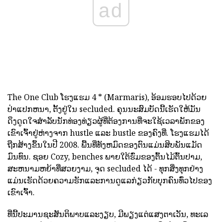
ad
The One Club ໂຮງແຮມ 4 * (Marmaris), ອ້ອມຮອບໄປດ້ວຍ
ປ່າແປກຫນາ, ຕັ້ງຢູ່ໃນ secluded. ຄຸນນະສົມບັດນີ້ເຮັດໃຫ້ມັນ
ດຶງດູດໃຈສໍາລັບນັກທ່ອງທ່ຽວຜູ້ທີ່ຕ້ອງການທີ່ຈະໃຊ້ເວລາພັກຂອງ
ເຂົາເຈົ້າຢູ່ຫ່າງຈາກ hustle ແລະ bustle ຂອງຄົງທີ່. ໂຮງແຮມໄດ້
ຖືກສ້າງຂຶ້ນໃນປີ 2008. ພື້ນທີ່ທັງຫມົດຂອງຕົນແມ່ນສິບພັນແມັດ
ມົນທົນ. ຊອຍ Cozy, benches ພາຍໃຕ້ຮົ່ມຂອງຕົ້ນໄມ້ຕົ້ນປາມ,
ສະຫນາມຫຍ້າທີ່ສວຍງາມ, ຈຸດ secluded ໄດ້ - ທຸກສິ່ງທຸກຢ່າງ
ແມ່ນເຮັດດ້ວຍຄວາມຮັກແລະການດູແລກ່ຽວກັບບຸກຄົນທົ່ວໄປຂອງ
ເຂົາເຈົ້າ.
ທີ່ນີ້ປະມານຊະສັນຕິພາບແລະງຽບ, ມີພຽງແຕ່ແສງຕາເວັນ, ທະເລ