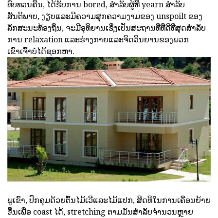
ທົບທວນຄືນ, ໄດ້ຮັບການ bored, ສໍາລັບຜູ້ທີ່ yearn ສໍາລັບ
ສັນຕິພາບ, ງຽບແລະມີຄວາມສຸກຄວາມງາມຂອງ unspoilt ຂອງ
ລັກສະນະທ້ອງຖິ່ນ, ຈະມີອຸທິຍານເຊິ່ງເປັນສະຖານທີ່ທີ່ດີທີ່ສຸດສໍາລັບ
ການ relaxation ແລະຮ່າງກາຍແລະຈິດວິນຍານຂອງພວກ
ເຂົາເຈົ້າບໍ່ໄດ້ຊອກຫາ.
ພູເຂົາ, ປົກຄຸມດ້ວຍຕົ້ນໄມ້ເວີແລະໄມ້ແປກ, ສິດທິໃນການເຄື່ອນຍ້າຍ
ຂຶ້ນເພື່ອ coast ໄດ້, stretching ຕາມມັນສໍາລັບຈໍານວນຫຼາຍ