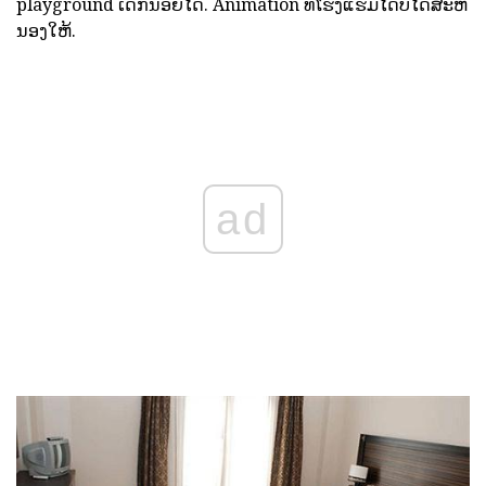
playground ເດັກນ້ອຍໄດ້. Animation ທີ່ໂຮງແຮມໄດ້ບໍ່ໄດ້ສະຫ
ນອງໃຫ້.
ad