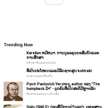
Trending Now
Karelian ຫມີຫມາ. ການດູແລຄຸນນະສົມບັດແລະ
ການສຶກສາ
ຫນ້າທໍາອິດແລະຄອບຄົວ
ທີ່ເປັນປະໂຫຍດແລະມີລົດຊາດສູດ kohlrabi
ອາຫານແລະເຄື່ອງດື່ມ
Pyotr Pavlovich Yershov, author ຂອງ "The
humpback ມ້າ" - ບຸກຄົນທີ່ເປີດສະຕິມີຫຼາຍລັບ
ສິລະປະແລະຄວາມບັນເທີງ
Snils (SNILS): ບ່ອນທີ່ມີການປ່ຽນແປງ, ເອກະສານ