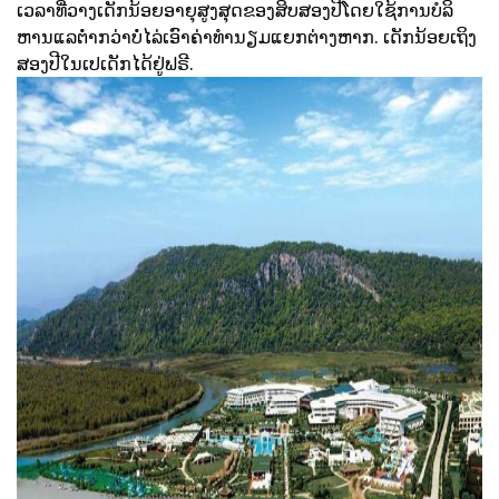
ເວລາທີ່ວາງເດັກນ້ອຍອາຍຸສູງສຸດຂອງສິບສອງປີໂດຍໃຊ້ການບໍລິ
ຫານແລຕ່ໍາກວ່າບໍ່ໄລ່ເອົາຄ່າທໍານຽມແຍກຕ່າງຫາກ. ເດັກນ້ອຍເຖິງ
ສອງປີໃນເປເດັກໄດ້ຢູ່ຟຣີ.