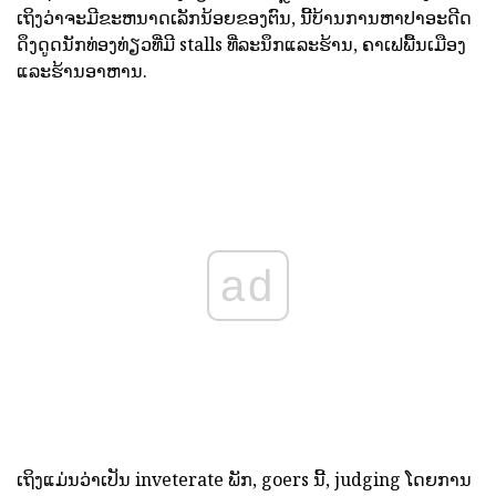
ເຖິງວ່າຈະມີຂະຫນາດເລັກນ້ອຍຂອງຕົນ, ນີ້ບ້ານການຫາປາອະດີດ
ດຶງດູດນັກທ່ອງທ່ຽວທີ່ມີ stalls ທີ່ລະນຶກແລະຮ້ານ, ຄາເຟພື້ນເມືອງ
ແລະຮ້ານອາຫານ.
ad
ເຖິງແມ່ນວ່າເປັນ inveterate ພັກ, goers ນີ້, judging ໂດຍການ