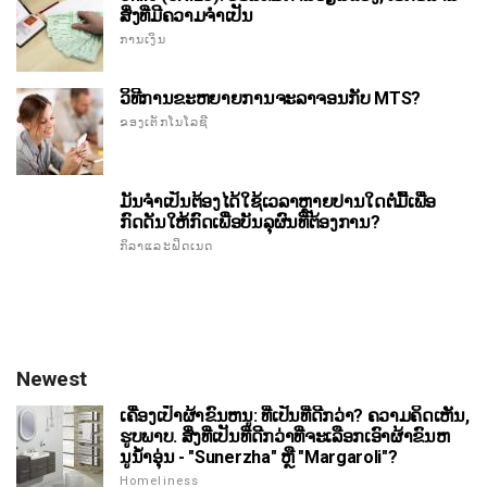
ສິ່ງທີ່ມີຄວາມຈໍາເປັນ
ການເງິນ
ວິທີການຂະຫຍາຍການຈະລາຈອນກັບ MTS?
ຂອງເຕັກໂນໂລຊີ
ມັນຈໍາເປັນຕ້ອງໄດ້ໃຊ້ເວລາຫຼາຍປານໃດຕໍ່ມື້ເພື່ອ
ກົດດັນໃຫ້ກົດເພື່ອບັນລຸຜົນທີ່ຕ້ອງການ?
ກິລາແລະຟິດເນດ
Newest
ເຄື່ອງເປົ່າຜ້າຂົນຫນູ: ທີ່ເປັນທີ່ດີກວ່າ? ຄວາມຄິດເຫັນ,
ຮູບພາບ. ສິ່ງທີ່ເປັນທີ່ດີກວ່າທີ່ຈະເລືອກເອົາຜ້າຂົນຫ
ນູນ້ໍາອຸ່ນ - "Sunerzha" ຫຼື "Margaroli"?
Homeliness