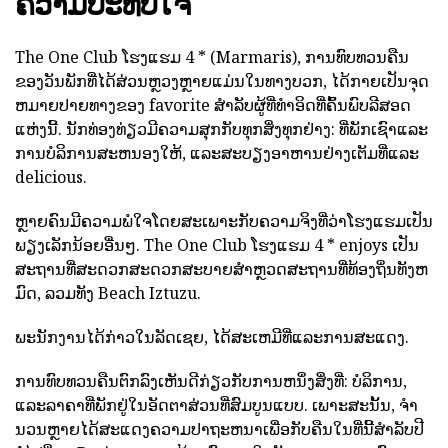
ຄວາມປະທັບໃຈ
The One Club ໂຮງແຮມ 4 * (Marmaris), ການທົບທວນຄືນ
ຂອງວັນພັກທີ່ໄດ້ສ່ວນຫຼວງຫຼາຍແມ່ນໃນທາງບວກ, ໄດ້ກາຍເປັນຈຸດ
ຫມາຍປາຍທາງຂອງ favorite ສໍາລັບຜູ້ທີ່ທໍາອິດທີ່ຄົ້ນພົບລີສອດ
ແຫ່ງນີ້. ນັກທ່ອງທ່ຽວມີຄວາມສຸກກັບທຸກສິ່ງທຸກຢ່າງ: ທີ່ພັກເຊົາແລະ
ການບໍລິການສະຫນອງໃຫ້, ແລະສະບຽງອາຫານຢ່າງເຕັມທີ່ແລະ
delicious.
ຫຼາຍຄົນມີຄວາມພໍໃຈໂດຍສະເພາະກັບຄວາມຈິງທີ່ວ່າໂຮງແຮມເປັນ
ພຽງເລັກນ້ອຍອື່ນໆ. The One Club ໂຮງແຮມ 4 * enjoys ເປັນ
ສະຖານທີ່ສະດວກສະດວກສະບາຍສໍາຫຼວດສະຖານທີ່ທ້ອງຖິ່ນທັງຫ
ມົດ, ລວມທັງ Beach Iztuzu.
ພະນັກງານໄດ້ກ່າວໃນລັດເຊຍ, ໄດ້ສະເຫມີທີ່ແລະການສະແດງ.
ການທົບທວນຄືນຕົກລົງເຫັນດີກ່ຽວກັບການຫນຶ່ງສິ່ງທີ່: ບໍລິການ,
ແລະລາຄາທີ່ພັກຢູ່ໃນອັດຕາສ່ວນທີ່ສົມບູນແບບ. ເພາະສະນັ້ນ, ຈໍາ
ນວນຫຼາຍໄດ້ສະແດງຄວາມປາຖະຫນາເພື່ອກັບຄືນໃນທີ່ນີ້ສໍາລັບປີ