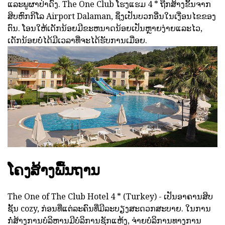
ແລະພູຜາປ່າດົງ. The One Club ໂຮງແຮມ 4 * ຖືກສ້າງຂຶ້ນຈາກ
ສິບຫົກກິໂລ Airport Dalaman, ຊຶ່ງເປັນບວກອື່ນໃນເງື່ອນໄຂຂອງ
ຕົນ. ໂອນໃຫ້ເດັກນ້ອຍມີຂະຫນາດນ້ອຍເປັນຫຼາຍງ່າຍແລະໄວ,
ເດັກນ້ອຍບໍ່ໄດ້ມີເວລາທີ່ຈະໄດ້ຮັບການເມື່ອຍ.
ໂຄງສ້າງພື້ນຖານ
The One of The Club Hotel 4 * (Turkey) - ເປັນອາຄານສິບ
ຊັ້ນ cozy, ກ່ອນທີ່ແຕ່ລະຄົນທີ່ມີລະບຽງສະດວກສະບາຍ. ໃນການ
ກໍ່ສ້າງການບໍລິຫານມີບໍລິການຊັກແຫ້ງ, ຈ່າຍບໍລິການທາງການ