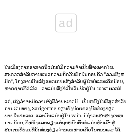
ad
ໃນເມືອງຕາກອາກາດນີ້ແມ່ນບໍ່ມີຄວາມຈໍາເປັນທີ່ຈະພາດໃຜ.
ສະດວກສໍາລັບການແນວຄວາມຄິດວັນພັກໃນຄອບຄົວ "ລວມທັງຫ
ມົດ", ໂຄງການບັນເທີງອະເນກປະສົງສໍາລັບຜູ້ໃຫຍ່ແລະເດັກນ້ອຍ,
ຫາດຊາຍທີ່ດີເລີດ - ວ່າແມ່ນສິ່ງທີ່ເປັນວັນພັກຢູ່ໃນ coast ຕວກກີ.
ແຕ່, ເຖິງວ່າຈະມີຄວາມຈິງທີ່ວ່າປະເທດນີ້ - ເປັນຫນຶ່ງໃນທີ່ສຸດສໍາລັບ
ການເດີນທາງ, Sarigerme ຂຽນຍັງນ້ອຍຂອງນັກທ່ອງທ່ຽວ
ພາຍໃນປະເທດ. ແລະມັນແມ່ນຢູ່ໃນ vain. ນີ້ຊໍາລະສະສາງຂະຫ
ນາດນ້ອຍ, ທີ່ຫນຶ່ງແລະພຽງແຕ່ຖະຫນົນຕົ້ນຕໍແມ່ນຫັນເຂົ້າສູ່
ສະຖານທີ່ບ່ອນທີ່ນັກທ່ອງທ່ຽວຈໍານວນຫຼາຍເກັບໃນຕອນແລງໄດ້.