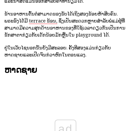
ແລະນ້ໍາສົດແມ່ນອອກສໍາລັບຄ່າທໍານຽມໄດ້.
ຮ້ານອາຫານຕົ້ນຕໍສາມາດຮອງຮັບໄດ້ເຖິງສອງຮ້ອຍຫ້າສິບຄົນ.
ພຣະອົງໄດ້ມີ
terrace ຮ້ອນ,
ຊຶ່ງເປັນສະດວກຫຼາຍສໍາລັບພໍ່ແມ່ຜູ້ທີ່
ສາມາດມີຄວາມສຸກດ້ານອາຫານຂອງທີ່ໃຊ້ເວລາດຽວກັນເປັນການ
ຮັກສາຕາກ່ຽວກັບເດັກນ້ອຍມັກຫຼີ້ນໃນ playground ໄດ້.
ຢູ່ໃນເວັບໄຊນອກນັ້ນຍັງມີສະລອຍ. ຄັ້ງທີສອງແມ່ນກ່ຽວກັບ
ຫາດຊາຍແລະເປີດຈົນກ່ວາຫົກໃນຕອນແລງ.
ຫາດຊາຍ
ad