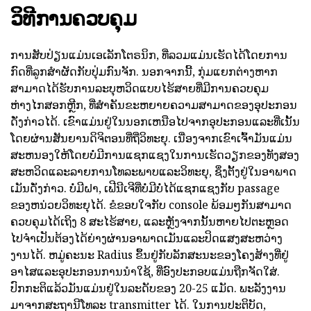
ວິທີການຄວບຄຸມ
ການສັບປ່ຽນແມ່ນເອເລັກໂຕຣນິກ, ທີ່ລວມແມ່ນເຮັດໄດ້ໂດຍການ
ກົດທີ່ລູກສໍາຜັດກັບປຸ່ມກົນຈັກ. ນອກຈາກນີ້, ກຸ່ມແຍກຕ່າງຫາກ
ສາມາດໄດ້ຮັບການລະບຸຫວິດແບບໄຮ້ສາຍທີ່ມີການຄວບຄຸມ
ຫ່າງໄກສອກຫຼີກ, ທີ່ສໍາຄັນຂະຫຍາຍຄວາມສາມາດຂອງອຸປະກອນ
ດັ່ງກ່າວໄດ້. ເຂົາແມ່ນຢູ່ໃນນອກເຫນືອໄປຈາກອຸປະກອນແລະທີ່ເນັ້ນ
ໂດຍຜ່ານສັນຍານດິຈິຕອນທີ່ຖີ່ວິທະຍຸ. ເນື່ອງຈາກເຂົາເຈົ້າມັນແມ່ນ
ສະຫນອງໃຫ້ໂດຍບໍ່ມີການແຊກແຊງໃນການເຮັດວຽກຂອງທັງສອງ
ສະຫວິດແລະລາຍການໂທລະພາບແລະວິທະຍຸ, ຊຶ່ງຕັ້ງຢູ່ໃນອາພາດ
ເມັນດັ່ງກ່າວ. ບໍ່ມີຝາ, ເຟີນີເຈີທີ່ບໍ່ມີບໍ່ໄດ້ແຊກແຊງກັບ passage
ຂອງຫນ່ວຍວິທະຍຸໄດ້. ຂໍຂອບໃຈກັບ console ພ້ອມໆກັນສາມາດ
ຄວບຄຸມໄດ້ເຖິງ 8 ສະໄຮ້ສາຍ, ແລະຫຼັງຈາກນັ້ນຫາຍໄປຕະຫຼອດ
ໄປຈໍາເປັນຕ້ອງໄດ້ຍ່າງຜ່ານອາພາດເມັນແລະປິດແສງສະຫວ່າງ
ງານໄດ້. ຫມູ່ຄະນະ Radius ຂຶ້ນຢູ່ກັບລັກສະນະຂອງໂຄງສ້າງທີ່ຢູ່
ອາໄສແລະອຸປະກອນການນໍາໃຊ້, ທີ່ອົງປະກອບແມ່ນຖືກຈັດໃສ່.
ປົກກະຕິແລ້ວມັນແມ່ນຢູ່ໃນລະດັບຂອງ 20-25 ແມັດ. ພະລັງງານ
ມາຈາກສະຖານີໂທລະ transmitter ໄດ້. ໃນການປະຕິບັດ,