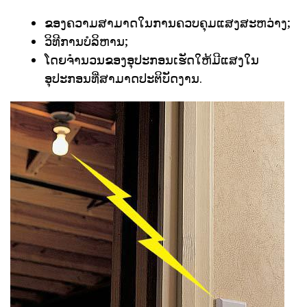
ຂອງຄວາມສາມາດໃນການຄວບຄຸມແສງສະຫວ່າງ;
ວິທີການບໍລິຫານ;
ໂດຍຈໍານວນຂອງອຸປະກອນເຮັດໃຫ້ມີແສງໃນ
ອຸປະກອນທີ່ສາມາດປະຕິບັດງານ.