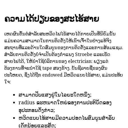
ຄວາມໄດ້ປຽບຂອງສະໄຮ້ສາຍ
ເຫດຜົນຕົ້ນຕໍສໍາລັບສະຫວິດໄຟໄຮ້ສາຍໄດ້ກາຍເປັນທີ່ນິຍົມນັ້ນ
ແມ່ນຄວາມສາມາດໃນການຕິດຕັ້ງໃຫ້ເຂົາເຈົ້າໃນຢ່າງແທ້ຈິງ
ສະຖານທີ່ແລະດ້ານໃດສົມບູນຂອງການຕິດຕັ້ງແລະການສ້ອມແຊມ.
ສໍາລັບການຕິດຕັ້ງບໍ່ຈໍາເປັນຕ້ອງກໍາແພງ Stroebe ແລະເຮັດ
ສາຍໄຟໄດ້, ໃຫ້ນໍາໃຊ້ບໍລິການຂອງ electrician: ພຽງແຕ່
ຕ້ອງການທີ່ຈະນໍາໃຊ້ tape ສອງຂ້າງ. ບັນຊີລາຍຊື່ຂອງຜົນ
ປະໂຫຍດ, ຊຶ່ງໄດ້ຖືກ endowed ມີຫວິດແບບໄຮ້ສາຍ, ແມ່ນປະທັບ
ໃຈ:
ສາມາດປັບແສງຢູ່ໃນໄລຍະໃດຫນຶ່ງ;
radius ຂະຫນາດໃຫຍ່ຂອງການປະຕິບັດຂອງ
ອຸປະກອນດັ່ງກ່າວ;
ຫວິດແບບໄຮ້ສາຍມີຄວາມປອດໄພສົມບູນສໍາລັບ
ເດັກນ້ອຍແລະສັດ;