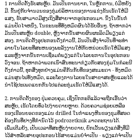
1 ການຕິດຕັ້ງຮັບສະຫຼັບ. ມັນເປັນການຍາກ, ໃນຫຼັກການ, ບໍ່ມີຫຍັງ
ມີ. ຂຶ້ນຢູ່ກັບຈໍານວນຂອງກຸ່ມບໍລິຫານຂອງການແຂ່ງຂັນເຮັດໃຫ້ມີ
ແສງ, ຮັບສາມາດມີສູງເຖິງສີ່ສາຍຈາກອຸປະກອນມາ. ນຶ່ງໃນນັ້ນກໍ່
ແມ່ນປັດໄຈຫນຶ່ງ, ໃນຂະນະທີ່ທັງຫມົດຜົນໄດ້ຮັບອື່ນໆ. ຖ້າຫາກວ່າ
ມັນເປັນສະຫຼັບ double, ຫຼັງຈາກນັ້ນສາຍຜົນຜະລິດມີພຽງແຕ່
ສອງ. ການຕິດຕັ້ງອຸປະກອນດັ່ງກ່າວນີ້, ມັນເປັນສິ່ງຈໍາເປັນທີ່ຈະທໍາ
ລາຍໃນໄລຍະທີ່ສະຫນອງພະລັງງານໃຫ້ກັບຫນ່ວຍເຮັດໃຫ້ມີແສງ
ແລະຫຼັງຈາກນັ້ນການເຊື່ອມຕໍ່ພຽງແຕ່ໃນໄລຍະການໃນອຸປະກອນ
ວົງຈອນ. ຖ້າຫາກວ່າພວກເຮົາສົນທະນາກ່ຽວກັບສອງກຸ່ມໃນກໍລະນີ
ດັ່ງກ່າວນີ້, ທຸກສິ່ງທຸກຢ່າງແມ່ນຄືກັນກັບທີ່ຂອງສະມະດາ - ທັງຫມົດ
ແມ່ນສູນໄຟທັງຫມົດ, ແລະໂຄງການໄລຍະໃນສາຂາສະຫຼັບແລະໄດ້
ນໍາໃຊ້ປະເພດແຍກກັນໄປແຕ່ລະກຸ່ມເຮັດໃຫ້ມີແສງໄດ້.
2. ການຕິດຕັ້ງຂອງ ປຸ່ມຄວບຄຸມ, ເຊິ່ງປົກກະຕິແລ້ວຈະຖືກເອີ້ນວ່າ
ສະຫຼັບ, ເຮັດໂດຍທົ່ວໄປງ່າຍດາຍຫຼາຍ. ດ້ວຍຄວາມຊ່ອຍເຫລືອ
ຂອງເຮືອນຍອດຂອງແມ່ນ drilled ໃນກໍາແພງຫີນຂອງຂຸມທີ່ສອດ
ຄ້ອງກັນທີ່ຢາງທີ່ກໍານົດໄວ້ podrozetknik ມາດຕະຖານໄດ້.
ເພີ່ມເຕີມຍັງ, ເປັນເວລາທີ່ສະຫຼັບງ່າຍດາຍ, ຍົກເວັ້ນພຽງແຕ່ສິ່ງທີ່ມີ
ໄວ້ສໍາຫລັບສາຍອຸປະກອນໄຮ້ສາຍແມ່ນບໍ່ຈໍາເປັນ - ພຽງແຕ່ຈໍາເປັນ