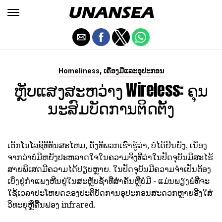
,
Homeliness
ເຄື່ອງມືແລະອຸປະກອນ
ຫຼັບແສງສະຫວ່າງ Wireless: ຄຸນ
ນະສົມບັດການຕິດຕັ້ງ
ເຕັກໂນໂລຊີທີ່ທັນສະໄຫມ, ດັ່ງທີ່ພວກເຮົາຮູ້ວ່າ, ບໍ່ໄດ້ຢືນຍັງ, ເນື່ອງ
ຈາກວ່າບໍ່ມີຫຍັງປະຫລາດໃຈໃນຄວາມຈິງທີ່ວ່າໃນປັດຈຸບັນມີສະໄຮ້
ສາຍພິເສດມີຄວາມໄດ້ປຽບຫຼາຍ. ໃນປັດຈຸບັນມີຄວາມຈໍາເປັນຕ້ອງ
ເບິ່ງຢູ່ກໍາແພງຫີນຢູ່ໃນສະຫຼັບຊ້ໍາທີ່ສໍາຄັນຫຼືບໍ່ມີ - ແມ່ນພຽງພໍທີ່ຈະ
ໃຊ້ເວລາປະໂຫຍດຂອງປະຕິບັດການອຸປະກອນສະດວກຫຼາຍອີງໃສ່
ວິທະຍຸຫຼືຄື້ນຟອງ infrared.