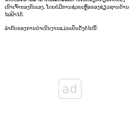
ເຂົາເຈົ້າຂອງຕົນເອງ, ໂດຍບໍ່ມີການຊ່ວຍເຫຼືອຂອງຊ່ຽວຊານດ້ານ
ໄຟຟ້າໄດ້.
ລໍາດັບຂອງການດໍາເນີນງານແມ່ນເປັນດັ່ງຕໍ່ໄປນີ້:
ad