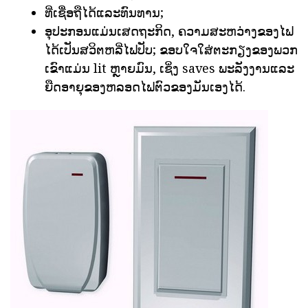
ທີ່ເຊື່ອຖືໄດ້ແລະທົນທານ;
ອຸປະກອນແມ່ນເສດຖະກິດ, ຄວາມສະຫວ່າງຂອງໄຟ
ໄດ້ເປັນສວິຕຫລີ່ໄຟປັບ; ຂອບໃຈໃສ່ຕະກຽງຂອງພວກ
ເຂົາແມ່ນ lit ຫຼາຍມົນ, ເຊິ່ງ saves ພະລັງງານແລະ
ຍືດອາຍຸຂອງຫລອດໄຟຕົວຂອງມັນເອງໄດ້.