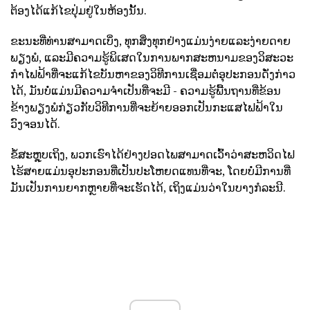
ຕ້ອງໄດ້ແກ້ໄຂປຸ່ມຢູ່ໃນຫ້ອງນັ້ນ.
ຂະນະທີ່ທ່ານສາມາດເບິ່ງ, ທຸກສິ່ງທຸກຢ່າງແມ່ນງ່າຍແລະງ່າຍດາຍ
ພຽງພໍ, ແລະມີຄວາມຮູ້ພິເສດໃນການພາກສະຫນາມຂອງວິສະວະ
ກໍາໄຟຟ້າທີ່ຈະແກ້ໄຂບັນຫາຂອງວິທີການເຊື່ອມຕໍ່ອຸປະກອນດັ່ງກ່າວ
ໄດ້, ມັນບໍ່ແມ່ນມີຄວາມຈໍາເປັນທີ່ຈະມີ - ຄວາມຮູ້ພື້ນຖານທີ່ຂ້ອນ
ຂ້າງພຽງພໍກ່ຽວກັບວິທີການທີ່ຈະຍ້າຍອອກເປັນກະແສໄຟຟ້າໃນ
ວົງຈອນໄດ້.
ຂໍ້ສະຫຼຸບເຖິງ, ພວກເຮົາໄດ້ຢ່າງປອດໄພສາມາດເວົ້າວ່າສະຫວິດໄຟ
ໄຮ້ສາຍແມ່ນອຸປະກອນທີ່ເປັນປະໂຫຍດແທນທີ່ຈະ, ໂດຍບໍ່ມີການທີ່
ມັນເປັນການຍາກຫຼາຍທີ່ຈະເຮັດໄດ້, ເຖິງແມ່ນວ່າໃນບາງກໍລະນີ.