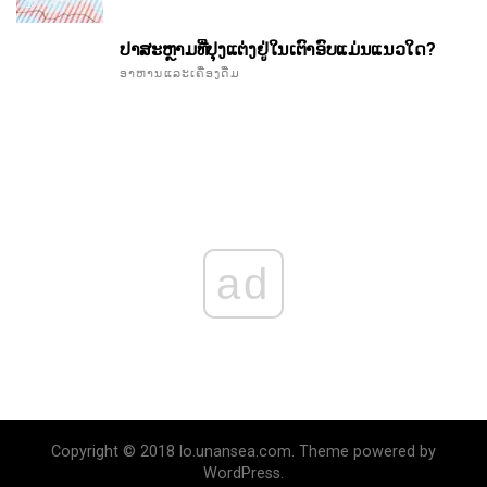
ປາສະຫຼາມທີ່ປຸງແຕ່ງຢູ່ໃນເຕົາອົບແມ່ນແນວໃດ?
ອາຫານແລະເຄື່ອງດື່ມ
ad
Copyright © 2018 lo.unansea.com. Theme powered by
WordPress.