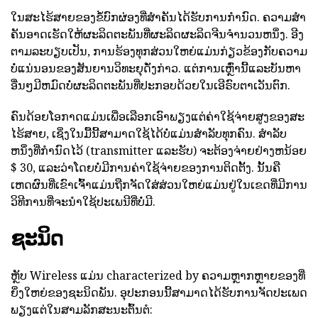
ໃນສະໄຮ້ສາຍຂອງຂໍ້ບົກຜ່ອງທີ່ສໍາຄັນໄດ້ຮັບການກໍານົດ. ຄວາມສໍາ
ຄັນອາດເຮັດໃຫ້ຜະລິດຕະພັນທີ່ຜະລິດຜະລິດຈີນຈໍານວນຫນຶ່ງ. ອີງ
ຕາມລະບຽບເປັນ, ການຮ້ອງທຸກສ່ວນໃຫຍ່ແມ່ນກ່ຽວຂ້ອງກັບຄວາມ
ບໍ່ແນ່ນອນຂອງສັນຍານວິທະຍຸດັ່ງກ່າວ. ແຕ່ການເຫຼົ່ານີ້ແລະບັນຫາ
ອື່ນໆມີຫມົດບໍ່ຜະລິດຕະພັນທີ່ປະກອບດ້ວຍໃນເອີຣົບຕາເວັນຕົກ.
ຄົນດ້ອຍໂອກາດແມ່ນເພື່ອເລືອກເອົາພຽງແຕ່ຄ່າໃຊ້ຈ່າຍສູງຂອງສະ
ໄຮ້ສາຍ, ເຊິ່ງໃນມື້ນີ້ສາມາດໃຊ້ໄດ້ບໍ່ແມ່ນສໍາລັບທຸກຄົນ. ສໍາລັບ
ຫນຶ່ງທີ່ກໍານົດໄວ້ (transmitter ແລະຮັບ) ຈະຕ້ອງຈ່າຍຢ່າງຫນ້ອຍ
$ 30, ແລະວ່າໂດຍບໍ່ມີການຄ່າໃຊ້ຈ່າຍຂອງການຕິດຕັ້ງ. ນັ້ນຄື
ເຫດຜົນທີ່ເຂົາເຈົ້າແມ່ນຖືກຈັດໃສ່ສ່ວນໃຫຍ່ແມ່ນຢູ່ໃນເຂດທີ່ມີການ
ວິທີການທີ່ຈະນໍາໃຊ້ປະເພນີທີ່ບໍ່ມີ.
ຊະນິດ
ຫຼັບ Wireless ແມ່ນ characterized by ຄວາມຫຼາກຫຼາຍຂອງທີ່
ຍິ່ງໃຫຍ່ຂອງຊະນິດພັນ. ອຸປະກອນນີ້ສາມາດໄດ້ຮັບການຈັດປະເພດ
ພຽງແຕ່ໃນສາມລັກສະນະຕົ້ນຕໍ: