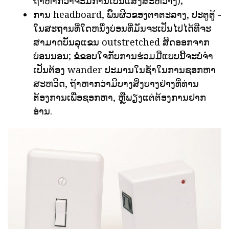
ຖ້າຫາກວ່າຈະມີການເປັນແສງສະຫວ່າງ);
ການ headboard, ພື້ນຜິວຂອງຕາຕະລາງ, ປະຕູຕູ້ -
ໃນສະຖານທີ່ໃດຫນຶ່ງບ່ອນທີ່ມັນຈະເປັນໄປໄດ້ທີ່ຈະ
ສາມາດບັນລຸແຂນ outstretched ສິດອອກຈາກ
ບ່ອນນອນ; ຂໍຂອບໃຈກັບການຮ່ວມມືແບບນີ້ຈະບໍ່ຈໍາ
ເປັນຕ້ອງ wander ປະມານໃນຊ້ໍາໃນການຊອກຫາ
ສະຫວິດ, ຖ້າຫາກວ່າມີບາງສິ່ງບາງຢ່າງທີ່ທ່ານ
ຕ້ອງການເພື່ອຊອກຫາ, ຫຼືພຽງແຕ່ຕ້ອງການຢາກ
ອ່ານ.