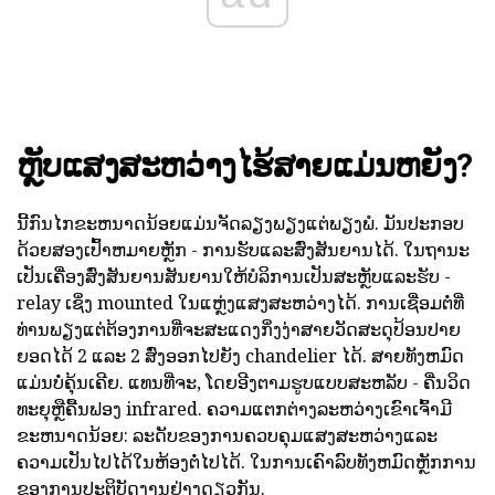
ຫຼັບແສງສະຫວ່າງໄຮ້ສາຍແມ່ນຫຍັງ?
ນີ້ກົນໄກຂະຫນາດນ້ອຍແມ່ນຈັດລຽງພຽງແຕ່ພຽງພໍ. ມັນປະກອບ
ດ້ວຍສອງເປົ້າຫມາຍຫຼັກ - ການຮັບແລະສົ່ງສັນຍານໄດ້. ໃນຖານະ
ເປັນເຄື່ອງສົ່ງສັນຍານສັນຍານໃຫ້ບໍລິການເປັນສະຫຼັບແລະຮັບ -
relay ເຊິ່ງ mounted ໃນແຫຼ່ງແສງສະຫວ່າງໄດ້. ການເຊື່ອມຕໍ່ທີ່
ທ່ານພຽງແຕ່ຕ້ອງການທີ່ຈະສະແດງກິ່ງງ່າສາຍວັດສະດຸປ້ອນປາຍ
ຍອດໄດ້ 2 ແລະ 2 ສົ່ງອອກໄປຍັງ chandelier ໄດ້. ສາຍທັງຫມົດ
ແມ່ນບໍ່ຄຸ້ນເຄີຍ. ແທນທີ່ຈະ, ໂດຍອີງຕາມຮູບແບບສະຫລັບ - ຄື່ນວິດ
ທະຍຸຫຼືຄື້ນຟອງ infrared. ຄວາມແຕກຕ່າງລະຫວ່າງເຂົາເຈົ້າມີ
ຂະຫນາດນ້ອຍ: ລະດັບຂອງການຄວບຄຸມແສງສະຫວ່າງແລະ
ຄວາມເປັນໄປໄດ້ໃນຫ້ອງຕໍ່ໄປໄດ້. ໃນການເຄົາລົບທັງຫມົດຫຼັກການ
ຂອງການປະຕິບັດງານຢ່າງດຽວກັນ.