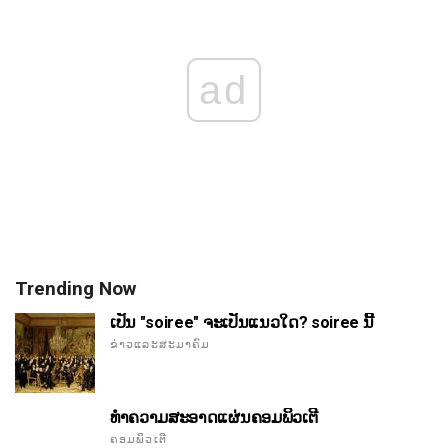
ad
Trending Now
ເປັນ "soiree" ຈະເປັນແນວໃດ? soiree ນີ້
ຂ່າວແລະສະມາຄົມ
ທໍາຄວາມສະອາດແຜ່ນຄອມພິວເຕີ
ຄອມພິວເຕີ