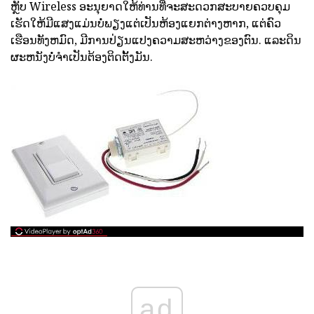
ຫຼັບ Wireless ອະນຸຍາດໃຫ້ທ່ານທີ່ຈະສະດວກສະບາຍຄວບຄຸມ
ເຮັດໃຫ້ມີແສງແມ່ນບໍ່ພຽງແຕ່ເປັນຫ້ອງແຍກຕ່າງຫາກ, ແຕ່ຄົວ
ເຮືອນທັງຫມົດ, ມີການປ່ຽນແປງຄວາມສະຫວ່າງຂອງຕົນ. ແລະດິນ
ຜະຫນັງບໍ່ຈໍາເປັນຕ້ອງຕິດຕັ້ງມັນ.
ad