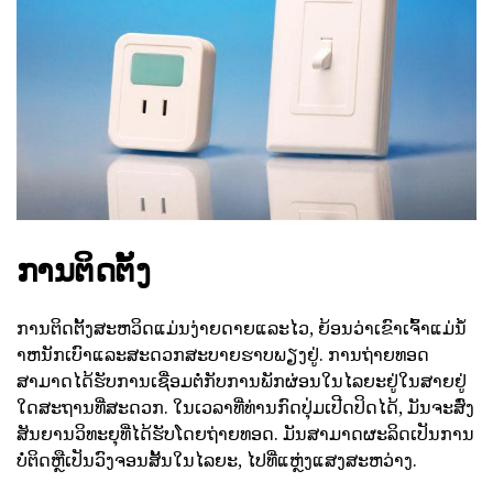
ການຕິດຕັ້ງ
ການຕິດຕັ້ງສະຫວິດແມ່ນງ່າຍດາຍແລະໄວ, ຍ້ອນວ່າເຂົາເຈົ້າແມ່ນ້ໍ
າຫນັກເບົາແລະສະດວກສະບາຍຮາບພຽງຢູ່. ການຖ່າຍທອດ
ສາມາດໄດ້ຮັບການເຊື່ອມຕໍ່ກັບການພັກຜ່ອນໃນໄລຍະຢູ່ໃນສາຍຢູ່
ໃດສະຖານທີ່ສະດວກ. ໃນເວລາທີ່ທ່ານກົດປຸ່ມເປີດປິດໄດ້, ມັນຈະສົ່ງ
ສັນຍານວິທະຍຸທີ່ໄດ້ຮັບໂດຍຖ່າຍທອດ. ມັນສາມາດຜະລິດເປັນການ
ບໍ່ຕິດຫຼືເປັນວົງຈອນສັ້ນໃນໄລຍະ, ໄປທີ່ແຫຼ່ງແສງສະຫວ່າງ.