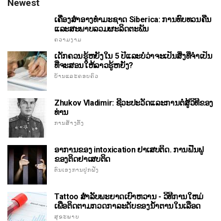
Newest
ເຄື່ອງສໍາອາງທໍາມະຊາດ Siberica: ການທົບທວນຄືນ
ແລະສະພາບລວມຜະລິດຕະພັນ
ຄວາມງາມ
ເດັກຄວນຮູ້ຫຍັງໃນ 5 ປີແລະບໍ່ວ່າຈະເປັນສິ່ງທີ່ຈໍາເປັນ
ທີ່ຈະສອນໃຫ້ລາວຮູ້ຫຍັງ?
ບ້ານແລະຄອບຄົວ
Zhukov Vladimir: ຊີວະປະວັດແລະການຕໍ່ສູ້ວິທີຂອງ
ທ່ານ
ການສ້າງຕັ້ງ
ອາການຂອງ intoxication ຢາເສບຕິດ. ການຟື້ນຟູ
ຂອງຕິດຢາເສບຕິດ
ຕົນເອງການປູກຝັງ
Tattoo ສໍາລັບພະຍາດເບົາຫວານ - ວິທີການໃຫມ່
ເພື່ອຕິດຕາມກວດກາລະດັບຂອງນ້ໍາຕານໃນເລືອດ
ສຸຂະພາບ