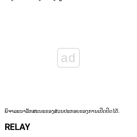
ad
ພິຈາລະນາລັກສະນະຂອງສ່ວນປະກອບຂອງການເປີດປິດໄດ້.
RELAY