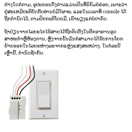
ຢ່າງໃດກໍຕາມ, ອຸປະກອນດັ່ງກ່າວແມ່ນເປັນທີ່ນິຍົມບໍ່ຄ່ອຍ, ເພາະວ່າ
ຢູ່ສະເຫມີປະຕິບັດກັບທ່ານບໍ່ມີໃຜຈະ, ແລະໃນເວລາທີ່ console ໄດ້
ຖືກກໍານົດໄວ້, ຕາມປົກກະຕິໂດຍມື, ເຂົາພຽງແຕ່ບໍ່ປາກົດ.
ຖ້າປ່ຽນຈາກໄລຍະໄກໄຮ້ສາຍໄດ້ຖືກຕິດຕັ້ງໃນຕຶກອາຄານອຸດ
ສາຫະກໍາຫຼືຫ້ອງການ, ຫຼັງຈາກນັ້ນມັນກໍສາມາດໄດ້ຮັບການໂຍກ
ຍ້າຍອອກໃນໄລຍະຫ່າງລະຈາກແຫຼ່ງແສງສະຫວ່າງ. ໃນກໍລະນີ
ເຫຼົ່ານີ້, ກໍານົດຊ້ໍາກັນ.