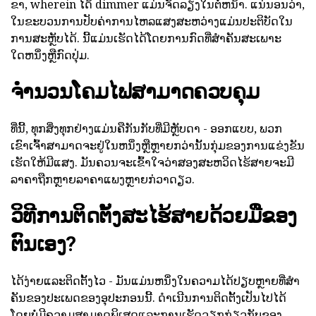
ຂາ, wherein ໄດ້ dimmer ແມ່ນຈັດລຽງໃນຕໍ່ຫນ້າ. ແນ່ນອນວ່າ,
ໃນຂະບວນການປັບຄ່າການໄຫລແສງສະຫວ່າງແມ່ນປະຕິບັດໃນ
ການສະຫຼັບໄດ້. ນີ້ແມ່ນເຮັດໄດ້ໂດຍການກົດທີ່ສໍາຄັນສະເພາະ
ໃດຫນຶ່ງຫຼືກົດປຸ່ມ.
ຈໍານວນໂຄມໄຟສາມາດຄວບຄຸມ
ທີ່ນີ້, ທຸກສິ່ງທຸກຢ່າງແມ່ນຄືກັນກັບທີ່ມີຫຼັບດາ - ອອກແບບ, ພວກ
ເຂົາເຈົ້າສາມາດຈະຢູ່ໃນຫນຶ່ງຫຼືຫຼາຍກວ່ານັ້ນກຸ່ມຂອງການແຂ່ງຂັນ
ເຮັດໃຫ້ມີແສງ. ມັນຄວນຈະເຂົ້າໃຈວ່າສອງສະຫວິດໄຮ້ສາຍຈະມີ
ລາຄາຖືກຫຼາຍລາຄາແພງຫຼາຍກ່ວາດຽວ.
ວິທີການຕິດຕັ້ງສະໄຮ້ສາຍດ້ວຍມືຂອງ
ຕົນເອງ?
ໄດ້ງ່າຍແລະຕິດຕັ້ງໄວ - ມັນແມ່ນຫນຶ່ງໃນຄວາມໄດ້ປຽບຫຼາຍທີ່ສໍາ
ຄັນຂອງປະເພດຂອງອຸປະກອນນີ້. ດໍາເນີນການຕິດຕັ້ງເປັນໄປໄດ້
ໂດຍບໍ່ມີຄວາມສາມາດພິເສດແລະການເຮັດວຽກກ່ຽວກັບຂອງ