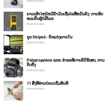
Homeliness
ຍາວເຜົາໄຫມ້ຫມໍ້ນ້ໍາມັນເຊື້ອໄຟທີ່ຫມັ້ນຄົງ: ການທົບ
ທວນຄືນຜູ້ບໍລິໂພກ
Homeliness
ຮູບ Striped - ຕົກແຕ່ງພາຍໃນ
Homeliness
Polypropylene ແຕະ: ຄໍາອະທິບາຍຂໍ້ດີຂໍ້ເສຍ, ການ
ຕິດຕັ້ງ
Homeliness
11 ສິ່ງທີ່ທ່ານບໍ່ຄວນຖິ້ມທັນທີ
Homeliness