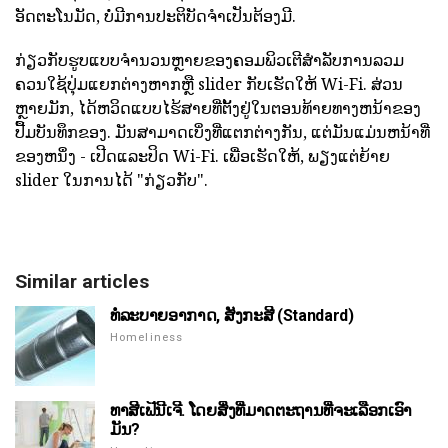
ອັດຕະໂນມັດ, ບໍ່ມີການປະຕິບັດຈໍາເປັນຕ້ອງມີ.
ກ່ຽວກັບຮູບແບບຈໍານວນຫຼາຍຂອງຄອມພິວເຕີສໍາລັບການລວມ
ຄວນໃຊ້ປຸ່ມແຍກຕ່າງຫາກຫຼື slider ກັບເຮັດໃຫ້ Wi-Fi. ສ່ວນ
ຫຼາຍມັກ, ໄດ້ຫວິດແບບໄຮ້ສາຍທີ່ຕັ້ງຢູ່ໃນຕອນທ້າຍທາງຫນ້າຂອງ
ປື້ມບັນທຶກຂອງ. ມັນສາມາດເບິ່ງທີ່ແຕກຕ່າງກັນ, ແຕ່ມັນແມ່ນຫນ້າທີ່
ຂອງຫນຶ່ງ - ເປີດແລະປິດ Wi-Fi. ເພື່ອເຮັດໃຫ້, ພຽງແຕ່ຍ້າຍ
slider ໃນການໄດ້ "ກ່ຽວກັບ".
Similar articles
ທໍ່ລະບາຍອາກາດ, ສັງກະສີ (Standard)
Homeliness
ທາສີເຟີນີເຈີ. ໂດຍສິ່ງທີ່ມາດຕະຖານທີ່ຈະເລືອກເອົາ
ມັນ?