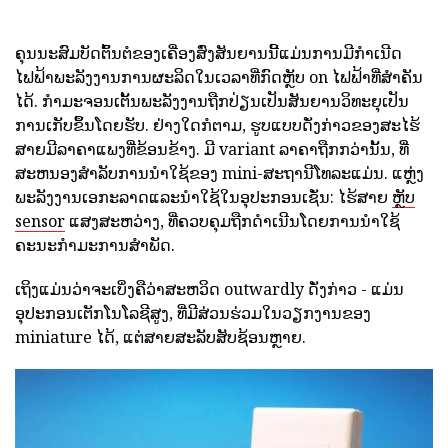
ຄຸນນະສົມບັດຕົ້ນຕໍຂອງເຄື່ອງສົ່ງສັນຍານນີ້ແມ່ນການມີກໍາເນີດ
ໄຟຟ້າພະລັງງານການຜະລິດໃນເວລາທີ່ກົດຫຼັບ on ໄຟຟ້າທີ່ສໍາຄັນ
ໄດ້. ກໍາມະຈອນເຕັ້ນພະລັງງານຖືກປ່ຽນເປັນສັນຍານວິທະຍຸເປັນ
ການເກັບຂຶ້ນໂດຍຮັບ. ຢ່າງໃດກໍຕາມ, ຮູບແບບດັ່ງກ່າວຂອງສະໄຮ້
ສາຍມີລາຄາແພງທີ່ຂ້ອນຂ້າງ. ມີ variant ລາຄາຖືກກວ່ານັ້ນ, ທີ່
ສະຫນອງສໍາລັບການນໍາໃຊ້ຂອງ mini-ສະຖານີໂທລະແມ່ນ. ແຫຼ່ງ
ພະລັງງານເອກະລາດແລະນໍາໃຊ້ໃນອຸປະກອນເຊັ່ນ: ໄຮ້ສາຍ
ຫຼັບ
sensor
ແສງສະຫວ່າງ, ທີ່ຄວບຄຸມຖືກດໍາເນີນໂດຍການນໍາໃຊ້
ຄະນະກໍາມະການສໍາພັດ.
ເຖິງແມ່ນວ່າຈະເບິ່ງຄືວ່າສະຫວິດ outwardly ດັ່ງກ່າວ - ແມ່ນ
ອຸປະກອນເຕັກໂນໂລຊີສູງ, ທີ່ມີສ່ວນຮ່ວມໃນວຽກງານຂອງ
miniature ໄດ້, ແຕ່ສາຍສະລັບສັບຊ້ອນຫຼາຍ.