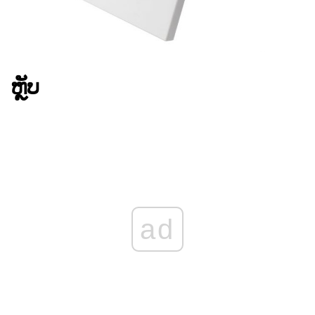
ຫຼັບ
ad