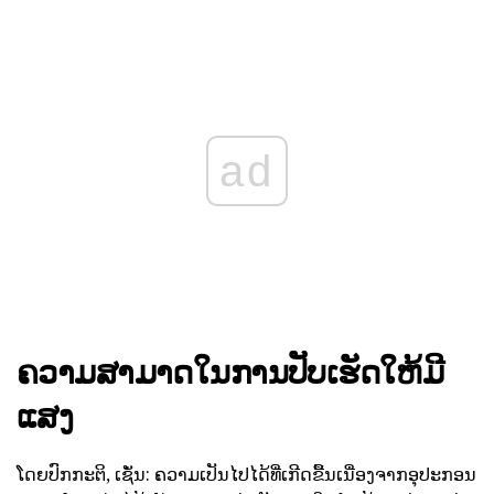
ad
ຄວາມສາມາດໃນການປັບເຮັດໃຫ້ມີ
ແສງ
ໂດຍປົກກະຕິ, ເຊັ່ນ: ຄວາມເປັນໄປໄດ້ທີ່ເກີດຂື້ນເນື່ອງຈາກອຸປະກອນ