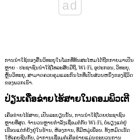
ad
ການນໍາໃຊ້ຂອງຄື້ນວິທະຍຸໃນໂລກທີ່ທັນສະໄຫມໄດ້ຖືກກາຍມາເປັນ
ຫຼາຍ - ປະຊາຊົນນໍາໃຊ້ໂທລະສັບມືຖື, Wi-Fi, ອຸປະກອນ, ວິທະຍຸ,
ຫຼິ້ນວິທະຍຸ, ສາມາດຄວບຄຸມແລະກົນໄກທີ່ເປັນສ່ວນຫນຶ່ງຂອງຊີວິດ
ຂອງພວກເຮົາ.
ປ່ຽນເຄືອຂ່າຍໄຮ້ສາຍໃນຄອມພິວເຕີ
ເຄືອຂ່າຍໄຮ້ສາຍ, ເປັນລະບຽບນັ້ນ, ການນໍາໃຊ້ໂດຍປະຊາຊົນ
ຫຼາຍທີ່ສຸດ. ຈໍານວນຫຼາຍກໍາລັງເຊື່ອມຕໍ່ກັບ Wi-Fi, ບໍ່ພຽງແຕ່ຢູ່
ເຮືອນແຕ່ກໍຍັງຢູ່ໃນຮ້ານ, ຫ້ອງການ, ທີ່ມີຫມູ່ເພື່ອນ. ທັງຫມົດເຮັດ
ໃຫ້ເຄຍຊີນກັບ, ວ່າການເຊື່ອມຕໍ່ເຄືອຂ່າຍແມ່ນຂະບວນການ