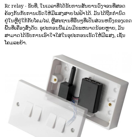
Rc relay - ຮັບທີ່, ໃນເວລາທີ່ໄດ້ຮັບການສັນຍານວົງຈອນທີ່ສອດ
ຄ້ອງກັນກັບການເຮັດໃຫ້ມີແສງສາຍໄຟຟ້າໄດ້. ມັນໄດ້ຖືກກໍານົດ
ຢູ່ໃນຫຼືຢູ່ໃກ້ກັບໂຄມໄຟ, ຫຼືສະຖານທີ່ອື່ນໆທີ່ເປັນສ່ວນຫນຶ່ງຂອງເຂດ
ພື້ນທີ່ເຄື່ອງສົ່ງດັບ. ອຸປະກອນນີ້ແມ່ນມີຂະຫນາດນ້ອຍຫຼາຍ, ມັນ
ສາມາດໄດ້ຮັບການເອົາໃຈໃສ່ໃນອຸປະກອນເຮັດໃຫ້ມີແສງ, ເຊັ່ນ
ໂຄມລະຍ້າ.