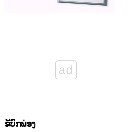
ad
ຂໍ້ບົກພ່ອງ