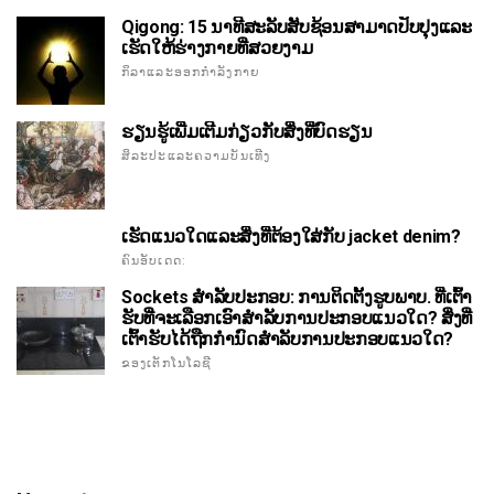
Qigong: 15 ນາທີສະລັບສັບຊ້ອນສາມາດປັບປຸງແລະ
ເຮັດໃຫ້ຮ່າງກາຍທີ່ສວຍງາມ
ກິລາແລະອອກກໍາລັງກາຍ
ຮຽນຮູ້ເພີ່ມເຕີມກ່ຽວກັບສິ່ງທີ່ບົດຮຽນ
ສິລະປະແລະຄວາມບັນເທີງ
ເຮັດແນວໃດແລະສິ່ງທີ່ຕ້ອງໃສ່ກັບ jacket denim?
ຄົນອັບເດດ:
Sockets ສໍາລັບປະກອບ: ການຕິດຕັ້ງຮູບພາບ. ທີ່ເຕົ້າ
ຮັບທີ່ຈະເລືອກເອົາສໍາລັບການປະກອບແນວໃດ? ສິ່ງທີ່
ເຕົ້າຮັບໄດ້ຖືກກໍານົດສໍາລັບການປະກອບແນວໃດ?
ຂອງເຕັກໂນໂລຊີ