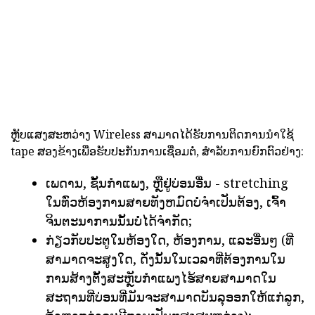
ຫຼັບແສງສະຫວ່າງ Wireless ສາມາດໄດ້ຮັບການຕິດການນໍາໃຊ້
tape ສອງຂ້າງເພື່ອຮັບປະກັນການເຊື່ອມຕໍ່, ສໍາລັບການຍົກຕົວຢ່າງ:
ເພດານ, ຊັ້ນກໍາແພງ, ຫຼືຢູ່ບ່ອນອື່ນ - stretching
ໃນທົ່ວຫ້ອງການສາຍທັງຫມົດບໍ່ຈໍາເປັນຕ້ອງ, ເຈົ້າ
ຈິນຕະນາການນັ້ນບໍ່ໄດ້ຈໍາກັດ;
ກ່ຽວກັບປະຕູໃນຫ້ອງໃດ, ຫ້ອງການ, ແລະອື່ນໆ (ທີ່
ສາມາດຈະສູງໃດ, ດັ່ງນັ້ນໃນເວລາທີ່ຕ້ອງການໃນ
ການສ້າງຕັ້ງສະຫຼັບກໍາແພງໄຮ້ສາຍສາມາດໃນ
ສະຖານທີ່ບ່ອນທີ່ມັນຈະສາມາດບັນລຸອອກໃຫ້ແກ່ລູກ,