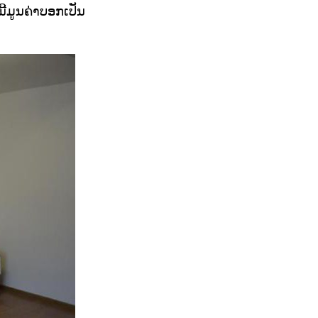
ີ້ມູນຄ່າບອກເປັນ