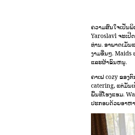
ຄວາມສົນໃຈເປັນພິ
Yaroslavl ຈະເປີ
ທ່ານ. ອາພາດເມັນແຕ
ງາມອື່ນໆ. Maids
ແລະຜ້າຂົນຫນູ.
ຄາເຟ cozy ຂອງຕົ
catering, ແຕ່ມັນເ
ພື້ນທີ່ໂຮງແຮມ. W
ປະກອບດ້ວຍອາຫານເ