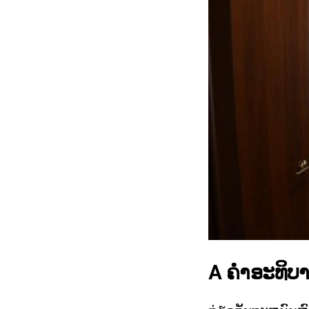
A ຄໍາອະທິບ