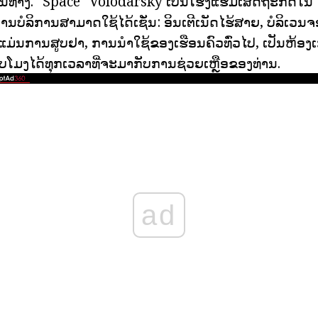
ທາງ. "Space" Volodarsky ເປັນໂຮງແຮມເສດຖະກິດໃນ Yaro
ານບໍລິການສາມາດໃຊ້ໄດ້ເຊັ່ນ: ອິນເຕີເນັດໄຮ້ສາຍ, ບໍລິເວນ
່ບໍ່ແມ່ນການສູບຢາ, ການນໍາໃຊ້ຂອງເຮືອນຄົວທົ່ວໄປ, ເປັນຫ້
ບໂມງໄດ້ທຸກເວລາທີ່ຈະມາກັບການຊ່ວຍເຫຼືອຂອງທ່ານ.
ad