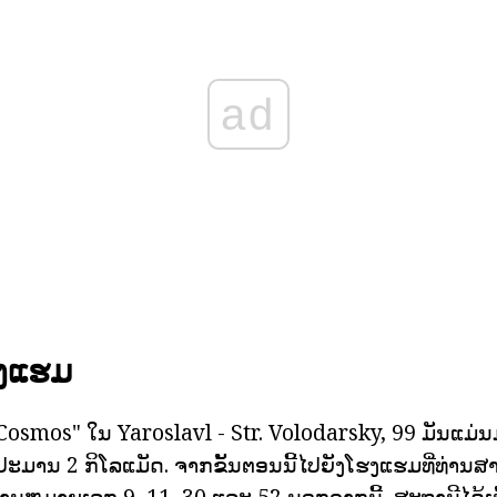
ad
ຮງແຮມ
 "Cosmos" ໃນ Yaroslavl - Str. Volodarsky, 99 ມັນແ
ະມານ 2 ກິໂລແມັດ. ຈາກຂັ້ນຕອນນີ້ໄປຍັງໂຮງແຮມທີ່ທ່ານ
ສານຫມາຍເລກ 9, 11, 30 ແລະ 52 ນອກຈາກນີ້, ສະຖານີໄດ້ເ