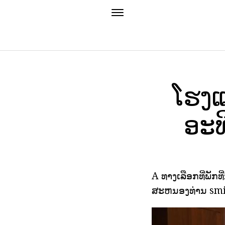
ໂຮງແ
ອະທ
A ທາງເລືອກທີ່ພັກ
ສະຫນອງທ່ານ smil