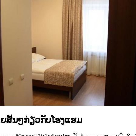
າຍສັ້ນໆກ່ຽວກັບໂຮງແຮມ