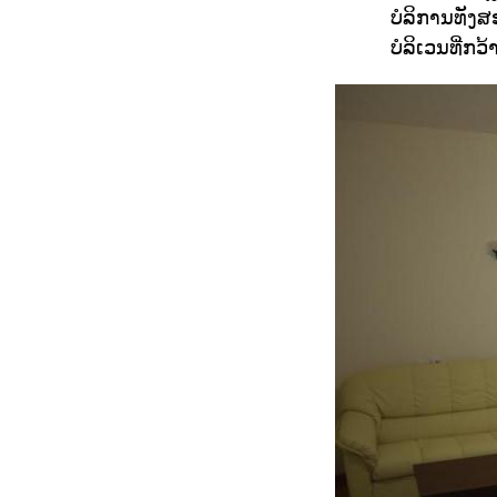
ບໍລິການທັງສ
ບໍລິເວນທີ່ກ