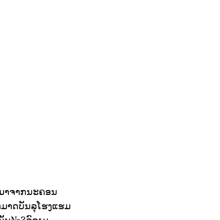
ມ່ນມາຈາກນະຄອນ
ສາມາດບັນລຸໂຮງແຮມ
ນັ້ນ№3ລົດເມ