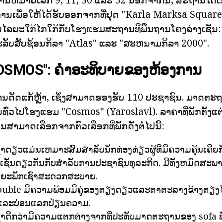
ງການເພື່ອໃຫ້ໄດ້ຮັບອອກຈາກທີ່ຢຸດ "Karla Marksa Square
ໃນໄລຍະໃກ້ໄກໃກ້ກັບໂຮງແຮມສະຖານທີ່ພື້ນຖານໂຄງລ່າງເຊັ່
ັບສັບຊ້ອນກິລາ "Atlas" ແລະ "ສະຫນາມກິລາ 2000".
OSMOS": ຄໍາອະທິບາຍຂອງຫ້ອງການ
ການດັດແກ້ຫຼ້າ, ເຊິ່ງສາມາດຮອງຮັບ 110 ປະຊາຊົນ. ມາດຕ
ົນທົ່ວໄປໂຮງແຮມ "Cosmos" (Yaroslavl). ລາຄາທີ່ພັກຕັ້ງແຕ
ທ່ານສາມາດເລືອກຈາກຕົວເລືອກທີ່ພັກດັ່ງຕໍ່ໄປນີ້:
້າດຽວແມ່ນເຫມາະສົມສໍາລັບນັກທ່ອງທ່ຽວຜູ້ທີ່ມີຄວາມຄຸ້ນເຄີ
 ເຊັ່ນດຽວກັນກັບສໍາລັບການປະຊາຊົນທຸລະກິດ. ມີທັງຫມົດສະ
ໄລຍະພັກເຊົາສະດວກສະບາຍ.
 double ມີຄວາມພ້ອມມີຄູ່ຂອງຕຽງດຽວແລະຕາຕະລາງຂ້າງຕຽງໄດ້
ແລະບ່ອນແລກປ່ຽນຄວາມ.
ຼ້າດີກວ່າມີຄວາມແຕກຕ່າງຈາກທີ່ປະທັບມາດຕະຖານຂອງ sofa ພັ