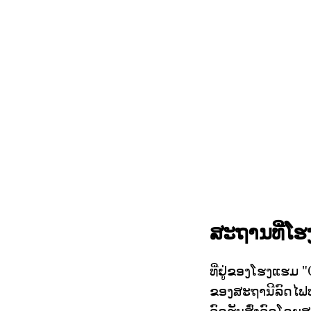
ສະຖານທີ່ໂ
ທີ່ຢູ່ຂອງໂຮງແຮມ
ຂອງສະຖານີລົດໄຟປ
ລົດຮັບສົ່ງລົດໂດຍ