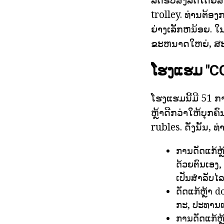
trolley. ທ່ານຕ້ອ
ຍ່າງເລັກຫນ້ອຍ. 
ຂະຫນາດໃຫຍ່, ສະລ
ໂຮງແຮມ "C
ໂຮງແຮມນີ້ມີ 51 
ຫຼ້າດີກວ່າໃຫ້ບຸກຄ
rubles. ດັ່ງນັ້ນ, 
ການດັດແກ້ຫຼ
ດ້ວຍຕົນເອງ,
ເປັນສໍາລັບ
ດັດແກ້ຫຼ້າ
ກະ, ປະທານ
ການດັດແກ້ຫ