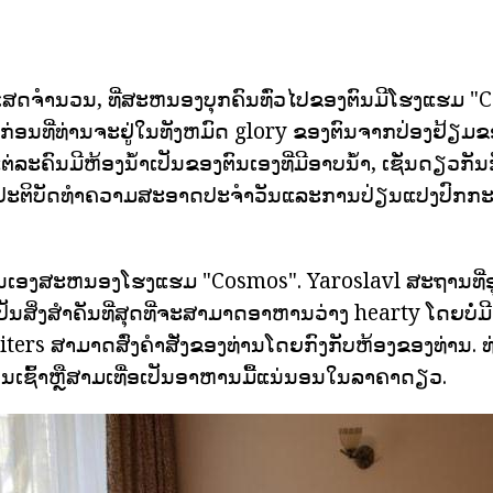
ເສດຈໍານວນ, ທີ່ສະຫນອງບຸກຄົນທົ່ວໄປຂອງຕົນມີໂຮງແຮມ "C
ດກ່ອນທີ່ທ່ານຈະຢູ່ໃນທັງຫມົດ glory ຂອງຕົນຈາກປ່ອງຢ້ຽ
່ລະຄົນມີຫ້ອງນ້ໍາເປັນຂອງຕົນເອງທີ່ມີອາບນ້ໍາ, ເຊັ່ນດຽວກ
 ປະຕິບັດທໍາຄວາມສະອາດປະຈໍາວັນແລະການປ່ຽນແປງປົກກະ
ນເອງສະຫນອງໂຮງແຮມ "Cosmos". Yaroslavl ສະຖານທີ່ອຸ
ປັນສິ່ງສໍາຄັນທີ່ສຸດທີ່ຈະສາມາດອາຫານວ່າງ hearty ໂດຍບໍ່ມີ
aiters ສາມາດສົ່ງຄໍາສັ່ງຂອງທ່ານໂດຍກົງກັບຫ້ອງຂອງທ່ານ. 
ຊົ້າຫຼືສາມເທື່ອເປັນອາຫານມື້ແນ່ນອນໃນລາຄາດຽວ.