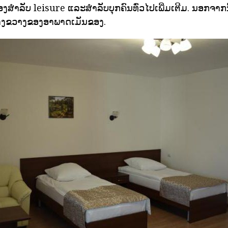
ອງສໍາລັບ leisure ແລະສໍາລັບບຸກຄົນທົ່ວໄປເພີ່ມເຕີມ. ນອກຈາກນ
ວ້າງຂວາງຂອງອາພາດເມັນຂອງ.