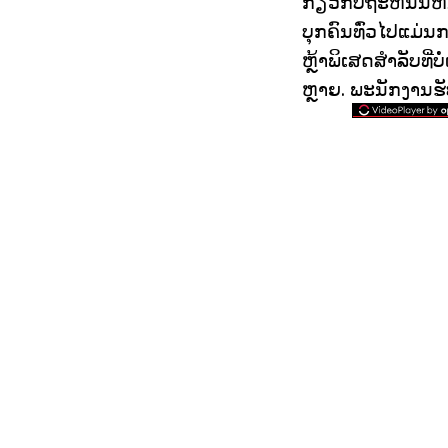
ກ່ຽວກັບຖະຫນົນຫົນ
ບຸກຄົນທົ່ວໄປແມ່ນກ
ຫຼ້າພິເສດສໍາລັບທີ
ຫຼາຍ. ພະນັກງານຮັ