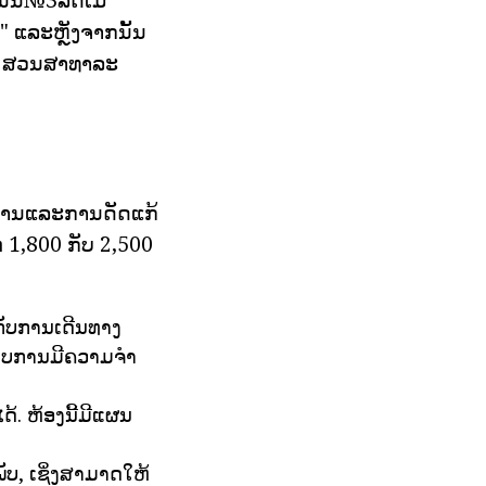
" ແລະຫຼັງຈາກນັ້ນ
ນ: ສວນສາທາລະ
ະຖານແລະການດັດແກ້
່ 1,800 ກັບ 2,500
ຍກັບການເດີນທາງ
ພາບການມີຄວາມຈໍາ
. ຫ້ອງນີ້ມີແຜນ
ບ, ເຊິ່ງສາມາດໃຫ້