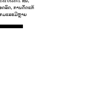
slavl. ທີ່ນີ້,
ຈອດລົດ, ການດັດແກ້
ອງເກມແລະມີຫຼາຍ