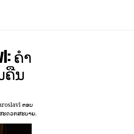
: ຄໍາ
ນຄືນ
Yaroslavl ຕອບ
ອງສະດວກສະບາຍ.