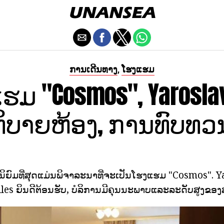
ການເດີນທາງ
ໂຮງແຮມ
,
ຮມ "Cosmos", Yaroslavl
ິບາຍຫ້ອງ, ການທົບທວ
ທີ່ນິຍົມທີ່ສຸດແມ່ນພິຈາລະນາທີ່ຈະເປັນໂຮງແຮມ "Cosmos". 
es ຍິນດີຕ້ອນຮັບ, ບໍລິການມີຄຸນນະພາບແລະລະດັບສູງຂ