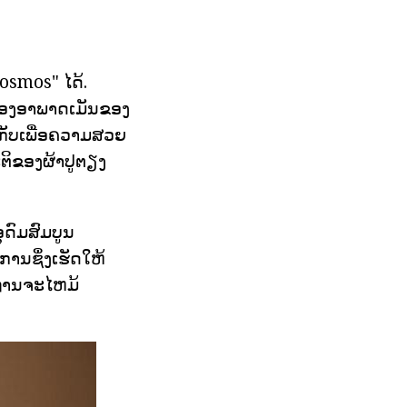
osmos" ໄດ້.
ມຂອງອາພາດເມັນຂອງ
ັນກັບເພື່ອຄວາມສວຍ
ຕິຂອງຜ້າປູຕຽງ
ດົມສົມບູນ
ການຊຶ່ງເຮັດໃຫ້
ທ່ານຈະໄຫມ້