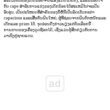
ສະດວກປົກປ້ອງເດັກນ້ອຍຈາກແສງແດດໂດຍກົງ, ແລະຂໍຂອບໃຈ
ກັບ cape ສໍາລັບການແຂ່ງຂອງເດັກນ້ອຍໄດ້ສະເຫມີໄປຈະເປັນ
ອົບອຸ່ນ. ເປັນປະໂຫຍດທີ່ສໍາຄັນຂອງຍີ່ຫໍ້ນີ້ເປັນລົດເຂັນກະຕ່າ
capacious ແລະເສື້ອກັນຝົນໃຫຍ່, ຜູ້ທີ່ຊ່ອນຈາກຝົນຕົກຫນັກແລະ
ເດັກແລະ pram ໄດ້. ຈຸດອ່ອນດັ່ງກ່າວພຽງແຕ່ຕົວເລືອກນີ້ -
ການຂາດຂອງເຄື່ອງດູດຊ໊ອກໄດ້, ເຊິ່ງແມ່ນຮູ້ສຶກກ່ຽວກັບການ
ມາເຖິງຢູ່ຊາຍແດນ.
ad