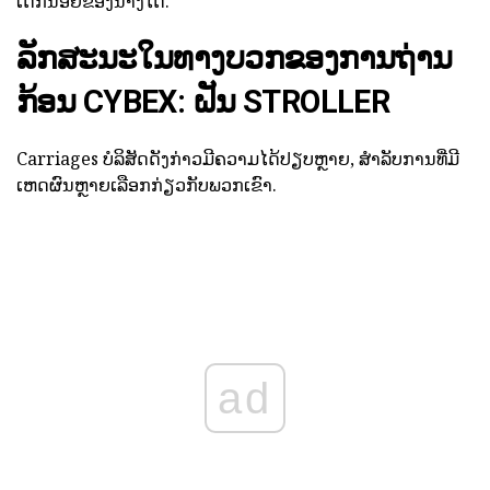
ເດັກນ້ອຍຂອງນາງໄດ້.
ລັກສະນະໃນທາງບວກຂອງການຖ່ານ
ກ້ອນ CYBEX: ຝັນ STROLLER
Carriages ບໍລິສັດດັງກ່າວມີຄວາມໄດ້ປຽບຫຼາຍ, ສໍາລັບການທີ່ມີ
ເຫດຜົນຫຼາຍເລືອກກ່ຽວກັບພວກເຂົາ.
ad