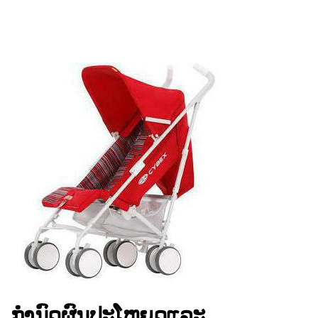
ກໍານົດຜົນປະໂຫຍດແລະ