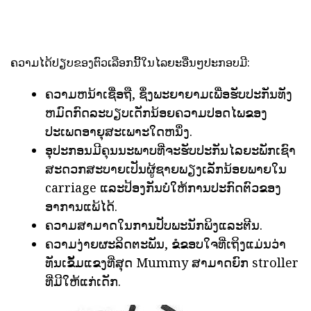
ຄວາມໄດ້ປຽບຂອງຕົວເລືອກນີ້ໃນໄລຍະອື່ນໆປະກອບມີ:
ຄວາມຫນ້າເຊື່ອຖື, ຊຶ່ງພະຍາຍາມເພື່ອຮັບປະກັນທັງ
ຫມົດກົດລະບຽບເດັກນ້ອຍຄວາມປອດໄພຂອງ
ປະເພດອາຍຸສະເພາະໃດຫນຶ່ງ.
ອຸປະກອນມີຄຸນນະພາບທີ່ຈະຮັບປະກັນໄລຍະພັກເຊົາ
ສະດວກສະບາຍເປັນຜູ້ຊາຍພຽງເລັກນ້ອຍພາຍໃນ
carriage ແລະປ້ອງກັນບໍ່ໃຫ້ການປະກົດຕົວຂອງ
ອາການແພ້ໄດ້.
ຄວາມສາມາດໃນການປັບພະນັກພິງແລະຕີນ.
ຄວາມງ່າຍຜະລິດຕະພັນ, ຂໍຂອບໃຈທີ່ເຖິງແມ່ນວ່າ
ທັນເຂັ້ມແຂງທີ່ສຸດ Mummy ສາມາດຍົກ stroller
ທີ່ມີໃຫ້ແກ່ເດັກ.