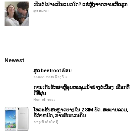
ເປັນຕໍ່ໄປຈະເປັນແນວໃດ? ແຮ່ຫຼັງຈາກການເກີດລູກ
ສຸຂະພາບ
Newest
ສູດ beetroot ຮ້ອນ
ອາຫານແລະເຄື່ອງດື່ມ
ການເກັບຮັກສາຫຼືອຸນຫະພູມນ້ໍາຢ່າງຕໍ່ເນື່ອງ: ເລືອກທີ່
ດີທີ່ສຸດ
Homeliness
ໂທລະສັບສະຫຼາດບາງໃນ 2 SIM ບັດ: ສະພາບລວມ,
ຂໍ້ກໍາຫນົດ, ການທົບທວນຄືນ
ຂອງເຕັກໂນໂລຊີ