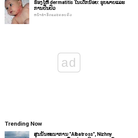
ຮ້ອງໄຫ້ dermatitis ໃນເດັກນ້ອຍ: ຮູບພາບແລະ
ການປິ່ນປົວ
ຫນ້າທໍາອິດແລະຄອບຄົວ
ad
Trending Now
ສູນນັນທະນາການ "Albatross", Nizhny