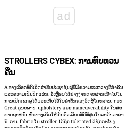
ad
STROLLERS CYBEX: ການທົບທວນ
ຄືນ
A ທາງເລືອກທີ່ດີເລີດສໍາລັບປະຊາຊົນຜູ້ທີ່ມີຄວາມສະຫວ່າງທີ່ສໍາຄັນ
ແລະຄວາມເປັນປຶກແຜ່ນ. ລໍ້ເຫຼື່ອນໄດ້ຢ່າງງ່າຍດາຍຜ່ານເຂົ້າໄປໃນ
ການເປີດເຂດພູໄດ້ແລະເກັບໄວ້ໃນລໍາຕົ້ນຂອງລົດຜູ້ໂດຍສານ. ກອບ
Great ຄຸນະພາບ, upholstery ແລະ maneuverability ໃນສະ
ພາບຖະຫນົນຫົນທາງເຮັດໃຫ້ມັນຕົວເລືອກທີ່ດີທີ່ສຸດໃນລະດັບລາຄາ
ນີ້. ການ fabric ໃນ stroller ໄດ້ຖືກ tolerated ດີຊັກກະໂປງ