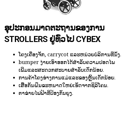
ອຸປະກອນມາດຕະຖານຂອງການ
STROLLERS ຢູ່ທົ່ວໄປ CYBEX
ໂຄງເຄື່ອງຈັກ, carrycot ແລະຫນ່ວຍບໍລິການທີ່ນັ່ງ.
bumper ງ່າຍເອົາອອກໄດ້ສໍາລັບຄວາມປອດໄພ
ເພີ່ມແລະສະດວກສະບາຍສໍາລັບເດັກນ້ອຍ.
ການຄ້າໂຄງຮ່າງການແມ່ແລະຂອງຫຼິ້ນເດັກນ້ອຍ.
ເສື້ອກັນຝົນຂະຫນາດໃຫຍ່ເຮັດຈາກຊິລິໂຄນ.
ຕາຂ່າຍໄຟຟ້າທີ່ປ້ອງກັນຍຸງ.