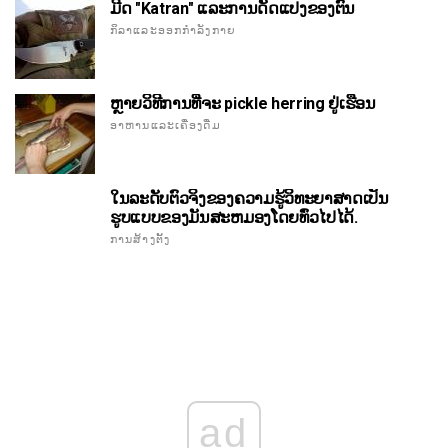
ມີດ "Katran" ແລະການດັດແປງຂອງຕົນ
ກິລາແລະອອກກໍາລັງກາຍ
ຫຼາຍວິທີການທີ່ຈະ pickle herring ຢູ່ເຮືອນ
ອາຫານແລະເຄື່ອງດື່ມ
ໃນລະດັບຕົວຈິງຂອງຄວາມຮູ້ວິທະຍາສາດເປັນ
ຮູບແບບຂອງມັນສະຫມອງໂດຍທົ່ວໄປໄດ້.
ການສ້າງຕັ້ງ
ad