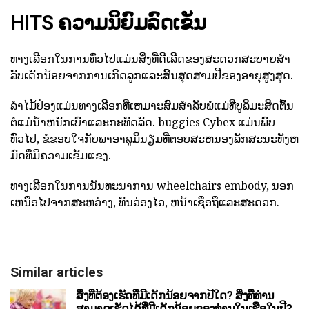
HITS ຄວາມນິຍົມລົດເຂັນ
ທາງເລືອກໃນການທົ່ວໄປແມ່ນສິ່ງທີ່ດີເລີດຂອງສະດວກສະບາຍສໍາ
ລັບເດັກນ້ອຍຈາກການເກີດລູກແລະສິ້ນສຸດສາມປີຂອງອາຍຸສູງສຸດ.
ລໍາໄມ້ປ່ອງແມ່ນທາງເລືອກທີ່ເຫມາະສົມສໍາລັບພໍ່ແມ່ທີ່ບູລິມະສິດຕົ້ນ
ຕໍແມ່ນ້ໍາຫນັກເບົາແລະກະທັດລັດ. buggies Cybex ແມ່ນພົບ
ທົ່ວໄປ, ຂໍຂອບໃຈກັບພາອາລູມິນຽມທີ່ຕອບສະຫນອງລັກສະນະທັງຫ
ມົດທີ່ມີຄວາມເຂັ້ມແຂງ.
ທາງເລືອກໃນການນັນທະນາການ wheelchairs embody, ນອກ
ເຫນືອໄປຈາກສະຫວ່າງ, ທັນວ່ອງໄວ, ຫນ້າເຊື່ອຖືແລະສະດວກ.
Similar articles
ສິ່ງທີ່ຕ້ອງເຮັດທີ່ມີເດັກນ້ອຍຈາກປີໃດ? ສິ່ງທີ່ທ່ານ
ສາມາດເຮັດໄດ້ທີ່ມີເດັກນ້ອຍຂອງທ່ານໃນເຮືອໃນປີ?