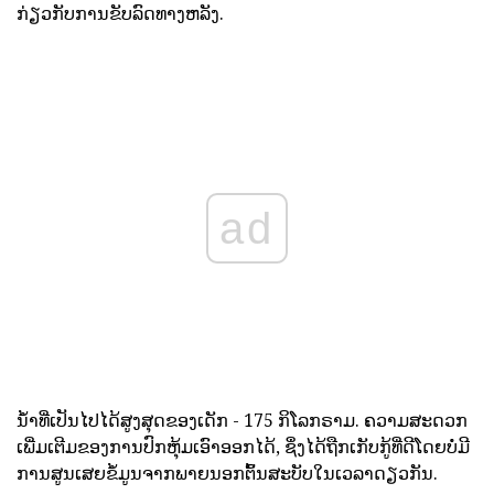
ກ່ຽວກັບການຂັບລົດທາງຫລັງ.
ad
ນ້ໍາທີ່ເປັນໄປໄດ້ສູງສຸດຂອງເດັກ - 175 ກິໂລກຣາມ. ຄວາມສະດວກ
ເພີ່ມເຕີມຂອງການປົກຫຸ້ມເອົາອອກໄດ້, ຊຶ່ງໄດ້ຖືກເກັບກູ້ທີ່ດີໂດຍບໍ່ມີ
ການສູນເສຍຂໍ້ມູນຈາກພາຍນອກຕົ້ນສະບັບໃນເວລາດຽວກັນ.