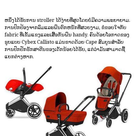
ຫນຶ່ງໄດ້ຮັບການ stroller ໄດ້ງ່າຍທີ່ສຸດໂດຍບໍ່ມີຄວາມພະຍາຍາມ.
ການປົກປ້ອງຈາກລົມແລະຝົນຕົກຫນັກທີ່ສວຍງາມ, ຂໍຂອບໃຈກັບ
fabric ທີ່ເຂັ້ມແຂງແລະເສື້ອກັນຝົນ handy. ຄົນດ້ອຍໂອກາດຂອງ
ຮູບແບບ Cybex Callisto ແມ່ນຂາດດ້ວຍ Cape ສົມບູນສໍາລັບ
ການປົກປັກຮັກສາຕີນຂອງເດັກນ້ອຍໄດ້ຮັບ, ແຕ່ວ່າມັນສາມາດຊື້
ແຍກຕ່າງຫາກ.