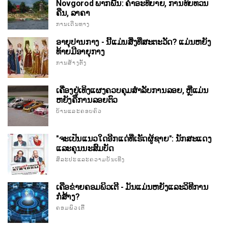
Novgorod ພາກພື້ນ: ຄໍາອະທິບາຍ, ການທົບທວນ
ຄືນ, ລາຄາ
ການເດີນທາງ
ອາຍຸປານກາງ - ນີ້ແມ່ນສິ່ງທີ່ສະຕະວັດ? ແມ່ນຫຍັງ
ທ້າຍມີອາຍຸກາງ
ການສ້າງຕັ້ງ
ເຄື່ອງຢູ່ເທິງແຜງຄວບຄຸມສໍາລັບການລອຍ, ຫຼືແມ່ນ
ຫຍັງຄືການລອຍຕົວ
ບ້ານແລະຄອບຄົວ
"ຈະເປັນແນວໃດອີກແດ່ທີ່ເຮັດຜູ້ຊາຍ": ນັກສະແດງ
ແລະຄຸນນະສົມບັດ
ສິລະປະແລະຄວາມບັນເທີງ
ເຄືອຂ່າຍຄອມພິວເຕີ - ມັນແມ່ນຫຍັງແລະວິທີການ
ກໍ່ສ້າງ?
ຄອມພິວເຕີ້