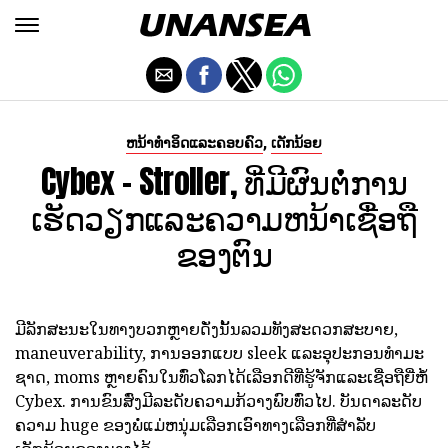
,
ຫນ້າທໍາອິດແລະຄອບຄົວ
ເດັກນ້ອຍ
Cybex - Stroller, ທີ່ມີຜົນຕໍ່ການ
ເຮັດວຽກແລະຄວາມຫນ້າເຊື່ອຖື
ຂອງຕົນ
ມີລັກສະນະໃນທາງບວກຫຼາຍດັ່ງນັ້ນລວມທັງສະດວກສະບາຍ,
maneuverability, ການອອກແບບ sleek ແລະອຸປະກອນທໍາມະ
ຊາດ, moms ຫຼາຍຄົນໃນທົ່ວໂລກໄດ້ເລືອກດີທີ່ຮູ້ຈັກແລະເຊື່ອຖືຍີ່ຫໍ້
Cybex. ການຂົນສົ່ງມີລະດັບຄວາມກ້ວາງພົບທົ່ວໄປ. ບັນດາລະດັບ
ຄວາມ huge ຂອງພໍ່ແມ່ຫນຸ່ມເລືອກເອົາທາງເລືອກທີ່ສໍາລັບ