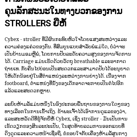
ຄຸນລັກສະນະໃນທາງບວກຂອງການ
STROLLERS ຍີ່ຫໍ້
Cybex - stroller ທີ່ມີຜົນກະທົບຫົວໃຈໂດຍແສງສະຫວ່າງແລະ
ຄວາມຄ່ອງແຄ່ວຂອງຕົນ. ທີ່ສົມບູນແບບສໍາລັບພໍ່ແມ່ໃດ, ບໍ່ວ່າຈະ
ເປັນບ້ານມອມຫຼືພໍ່, ໂດຍການປັບລະດັບຄວາມສູງຂອງການຈັດການ
ໄດ້. Carriage ແມ່ນເຮັດດ້ວຍວັດຖຸ breathable ແລະອາກາດ
ຖ່າຍເທ. ກັບຄືນໄປບ່ອນເປັນສະດວກແລະສາມາດປັບໄດ້ອະນຸຍາດ
ໃຫ້ເດັກນ້ອຍຢູ່ໃນສີ່ຕໍາແຫນ່ງລະຫວ່າງການຍ່າງໄດ້. ເນື່ອງຈາກ
footboard, ຕໍາແຫນ່ງທີ່ນັ່ງຂອງເດັກອາດຈະກາຍເປັນຕໍ່ໄປອີກ
ແລ້ວແລະສະດວກຫຼາຍ.
ລະບົບຫ້າມລໍ້ແມ່ນຫນຶ່ງໃນອົງປະກອບພື້ນຖານຂອງການໃດໆຂອງ
ທາງເລືອກໃນການເຂົ້າເຖິງ. ຂ້າພະເຈົ້າໄດ້ເອົາການດູແລຂອງວ່າ,
ແລະສະຫວັດດີທີ່ຮູ້ຈັກຍີ່ຫໍ້ Cybex, ເຊິ່ງ stroller - ມັນເປັນການ
ເຮັດວຽກຂອງສິນລະປະເປັນ, ໃນສຸດທ້າຍລວມການອອກແບບທີ່
ດຶງດູດແລະຄວາມຫນ້າເຊື່ອຖື, ຂໍຂອບໃຈກັບເຄື່ອງຫ້າມລໍ້ສູນກາງ