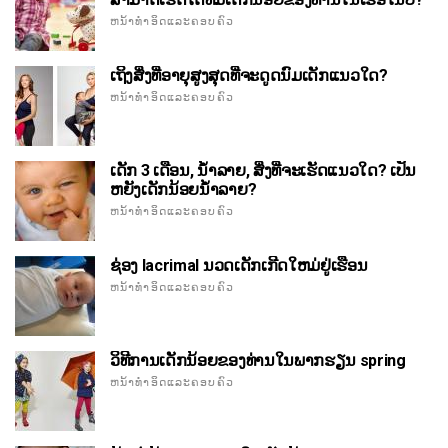
ຫນ້າທໍາອິດແລະຄອບຄົວ
ເຖິງສິ່ງທີ່ອາຍຸສູງສຸດທີ່ຈະດູດນົມເດັກແນວໃດ?
ຫນ້າທໍາອິດແລະຄອບຄົວ
ເດັກ 3 ເດືອນ, ນ້ໍາລາຍ, ສິ່ງທີ່ຈະເຮັດແນວໃດ? ເປັນ
ຫຍັງເດັກນ້ອຍນ້ໍາລາຍ?
ຫນ້າທໍາອິດແລະຄອບຄົວ
ຊ່ອງ lacrimal ນວດເດັກເກີດໃຫມ່ຢູ່ເຮືອນ
ຫນ້າທໍາອິດແລະຄອບຄົວ
ວິທີການເດັກນ້ອຍຂອງທ່ານໃນພາກຮຽນ spring
ຫນ້າທໍາອິດແລະຄອບຄົວ