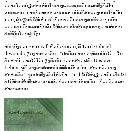
ຄວາມໂດດດ່ຽວຈາກຈິດໃຈຂອງແຕ່ລະບຸກຄົນແລະສິ່ງທີ່ເປັນ
ເອກະລາດ. ການພັດທະນາແນວຄວາມຄິດທີ່ສະແດງອອກໃນເມື່ອ
ກ່ອນ, ຜູ້ຂຽນຊີ້ໃຫ້ເຫັນເຖິງບົດບາດຕົ້ນຕໍຂອງສະຕິຂອງບຸກຄົນ
ແຕ່ລະບຸກຄົນແລະເປັນຜົນໃຫ້ຄວາມຮັບຜິດຊອບຂອງລາວຕໍ່ການ
ປະຕິບັດໂດຍຝູງຊົນ.
ຫນຶ່ງຍັງຄວນຈະ recall ຫົວຂໍ້ເພີ່ມເຕີມ, ທີ່ Tard Gabriel
devoted ວຽກງານຂອງຕົນ - "ປະກົດການຂອງທີ່ແອອັດໄດ້". ໃນ
ບັນຫານີ້, ລາວໄດ້ໂຕ້ຖຽງກັບນັກຈິດຕະສາດຝຣັ່ງ Gustave
Lebon, ຜູ້ທີ່ ອ້າງວ່າສະຕະວັດທີສິບເກົ້າແມ່ນ "ສະຕະວັດຂອງ
ສະຫະລັດ". ຈຸດປະສົງເພື່ອໃຫ້ເຂົາ, Tard ໄດ້ໂຕ້ຖຽງວ່າມັນເປັນໄປ
ບໍ່ໄດ້ທີ່ຈະສັບສົນສອງແນວຄິດທີ່ແຕກຕ່າງກັນຫມົດ - ທີ່ແອອັດແລະ
ສາທາລະນະ.