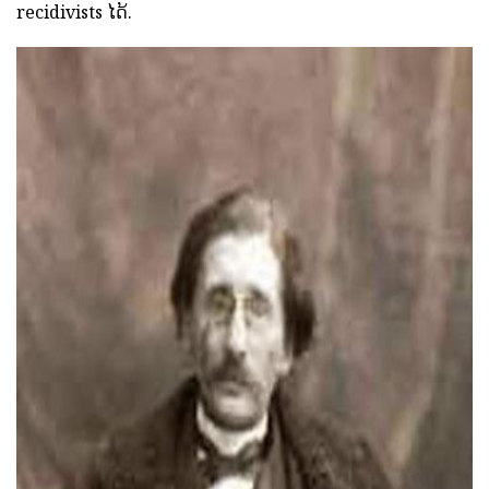
recidivists ໄດ້.