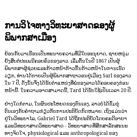
ການວິໄຈທາງວິທະຍາສາດຂອງຜູ້
ພິພາກສາເມືອງ
ຍ້ອນກັບມາເຮືອນເປັນທະນາຍຄວາມທີ່ມີໃບອະນຸຍາດ, ຊາຍຫນຸ່ມ
ຍັງສືບຕໍ່ປະເພນີຄອບຄົວຂອງລາວ. ເລີ່ມຕົ້ນໃນປີ 1867 ເປັນຜູ້
ພິພາກສາຜູ້ຊ່ວຍແລະກ້າວຫນ້າກ້າວຂຶ້ນກ້າວຫນ້າໃນການເຮັດ
ວຽກ, ທ່ານໄດ້ກາຍເປັນຜູ້ພິພາກສາຖາວອນຢູ່ເມືອງ Sarl ຂອງລາວ
ໃນ 7 ປີ, ດັ່ງນັ້ນຈຶ່ງໄດ້ຮັບຕໍາແຫນ່ງທີ່ພໍ່ຂອງລາວໄດ້ຄອບຄອງກ່ອນ
ຫນ້ານີ້. ໃນຄວາມອາດສາມາດນີ້, Tard ໄດ້ຮັບໃຊ້ເປັນເວລາ 20 ປີ.
ຢ່າງໃດກໍຕາມ, ໃນຜົນປະໂຫຍດຂອງຕົນເອງ, ລາວບໍ່ໄດ້ຂົ່ມຂູ່
ຕົນເອງກັບຄໍາຖາມກ່ຽວກັບການປະຕິບັດກົດຫມາຍ. ເຖິງແມ່ນວ່າ
ຢູ່ໃນວິທະຍາໄລ, Gabriel Tard ໄດ້ຖືກປະຕິບັດໂດຍຄະດີອາຍາ
ແລະວິທະຍາສາດວິທະຍາສາດ - ວິທະຍາສາດທີ່ສຶກສາລັກສະນະ
ທາງຈິດໃຈ, physiological ແລະ anthropological ຂອງ