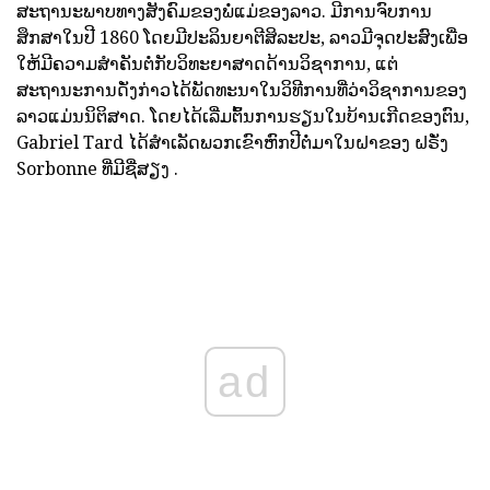
ສະຖານະພາບທາງສັງຄົມຂອງພໍ່ແມ່ຂອງລາວ. ມີການຈົບການ
ສຶກສາໃນປີ 1860 ໂດຍມີປະລິນຍາຕີສິລະປະ, ລາວມີຈຸດປະສົງເພື່ອ
ໃຫ້ມີຄວາມສໍາຄັນຕໍ່ກັບວິທະຍາສາດດ້ານວິຊາການ, ແຕ່
ສະຖານະການດັ່ງກ່າວໄດ້ພັດທະນາໃນວິທີການທີ່ວ່າວິຊາການຂອງ
ລາວແມ່ນນິຕິສາດ. ໂດຍໄດ້ເລີ່ມຕົ້ນການຮຽນໃນບ້ານເກີດຂອງຕົນ,
Gabriel Tard ໄດ້ສໍາເລັດພວກເຂົາຫົກປີຕໍ່ມາໃນຝາຂອງ ຝຣັ່ງ
Sorbonne ທີ່ມີຊື່ສຽງ .
ad