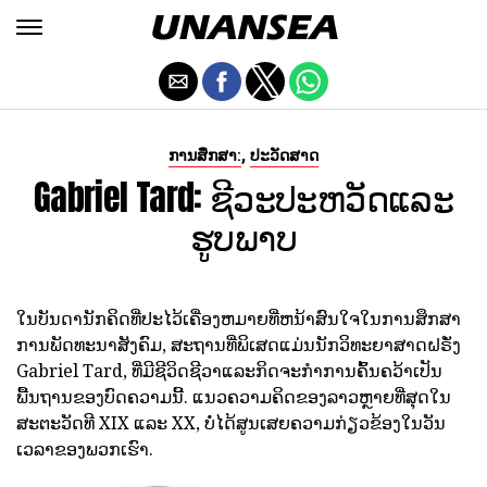
,
ການສຶກສາ:
ປະວັດສາດ
Gabriel Tard: ຊີວະປະຫວັດແລະ
ຮູບພາບ
ໃນບັນດານັກຄິດທີ່ປະໄວ້ເຄື່ອງຫມາຍທີ່ຫນ້າສົນໃຈໃນການສຶກສາ
ການພັດທະນາສັງຄົມ, ສະຖານທີ່ພິເສດແມ່ນນັກວິທະຍາສາດຝຣັ່ງ
Gabriel Tard, ທີ່ມີຊີວິດຊີວາແລະກິດຈະກໍາການຄົ້ນຄວ້າເປັນ
ພື້ນຖານຂອງບົດຄວາມນີ້. ແນວຄວາມຄິດຂອງລາວຫຼາຍທີ່ສຸດໃນ
ສະຕະວັດທີ XIX ແລະ XX, ບໍ່ໄດ້ສູນເສຍຄວາມກ່ຽວຂ້ອງໃນວັນ
ເວລາຂອງພວກເຮົາ.