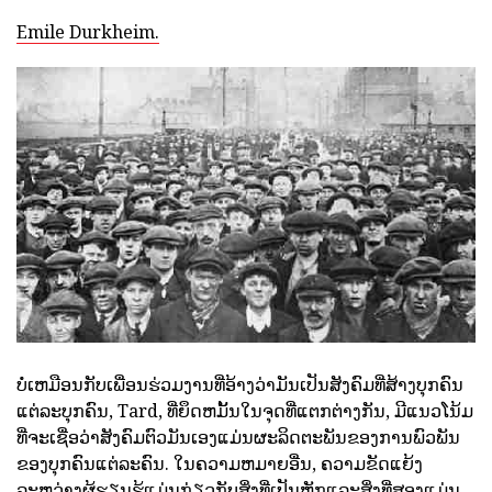
Emile Durkheim.
ບໍ່ເຫມືອນກັບເພື່ອນຮ່ວມງານທີ່ອ້າງວ່າມັນເປັນສັງຄົມທີ່ສ້າງບຸກຄົນ
ແຕ່ລະບຸກຄົນ, Tard, ທີ່ຍຶດຫມັ້ນໃນຈຸດທີ່ແຕກຕ່າງກັນ, ມີແນວໂນ້ມ
ທີ່ຈະເຊື່ອວ່າສັງຄົມຕົວມັນເອງແມ່ນຜະລິດຕະພັນຂອງການພົວພັນ
ຂອງບຸກຄົນແຕ່ລະຄົນ. ໃນຄວາມຫມາຍອື່ນ, ຄວາມຂັດແຍ້ງ
ລະຫວ່າງຜູ້ຮຽນຮູ້ແມ່ນກ່ຽວກັບສິ່ງທີ່ເປັນຫຼັກແລະສິ່ງທີ່ສອງແມ່ນ