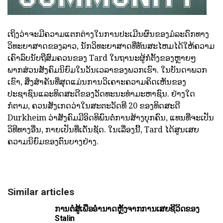
ເຖິງວ່າຈະມີຄວາມແຕກຕ່າງໃນການປະເມີນຜົນຂອງມໍລະດົກທາງ
ວິທະຍາສາດຂອງລາວ, ນັກວິທະຍາສາດທີ່ທັນສະໄຫມໄດ້ໃຫ້ຄວາມ
ເຄົາລົບນັບຖືສົມຄວນຂອງ Tard ໃນຖານະຜູ້ກໍ່ຕັ້ງຂອງຫຼາຍໆ
ພາກສ່ວນສັງຄົມນິຍົມໃນວັນເວລາຂອງພວກເຮົາ. ໃນບັນດາພວກ
ເຂົາ, ສິ່ງສໍາຄັນທີ່ສຸດແມ່ນການວິເຄາະຄວາມຄິດເຫັນຂອງ
ປະຊາຊົນແລະທິດສະດີຂອງວັດທະນະທໍາມະຫາຊົນ. ຢ່າງໃດ
ກໍຕາມ, ຄວນສັງເກດວ່າໃນສະຕະວັດທີ 20 ຂອງທິດສະດີ
Durkheim ວ່າສັງຄົມມີອິດທິພົນຕໍ່ການສ້າງບຸກຄົນ, ແທນທີ່ຈະເປັນ
ວິທີທາງອື່ນ, ກາຍເປັນທີ່ເດັ່ນຊັດ. ໃນເລື່ອງນີ້, Tard ໄດ້ສູນເສຍ
ຄວາມນິຍົມຂອງຕົນບາງຢ່າງ.
Similar articles
ການຕໍ່ສູ້ເພື່ອອໍານາດຫຼັງຈາກການເສຍຊີວິດຂອງ
Stalin