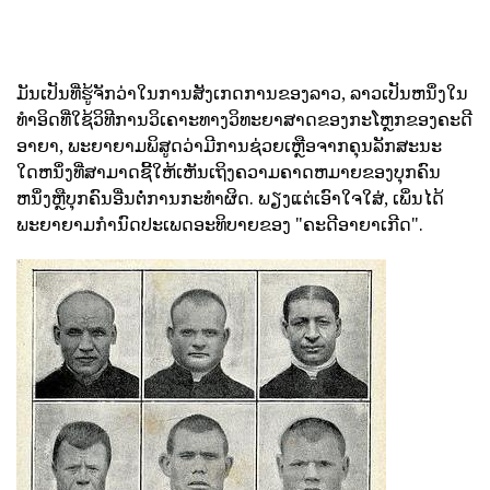
ມັນເປັນທີ່ຮູ້ຈັກວ່າໃນການສັງເກດການຂອງລາວ, ລາວເປັນຫນຶ່ງໃນ
ທໍາອິດທີ່ໃຊ້ວິທີການວິເຄາະທາງວິທະຍາສາດຂອງກະໂຫຼກຂອງຄະດີ
ອາຍາ, ພະຍາຍາມພິສູດວ່າມີການຊ່ວຍເຫຼືອຈາກຄຸນລັກສະນະ
ໃດຫນຶ່ງທີ່ສາມາດຊີ້ໃຫ້ເຫັນເຖິງຄວາມຄາດຫມາຍຂອງບຸກຄົນ
ຫນຶ່ງຫຼືບຸກຄົນອື່ນຕໍ່ການກະທໍາຜິດ. ພຽງແຕ່ເອົາໃຈໃສ່, ເພິ່ນໄດ້
ພະຍາຍາມກໍານົດປະເພດອະທິບາຍຂອງ "ຄະດີອາຍາເກີດ".