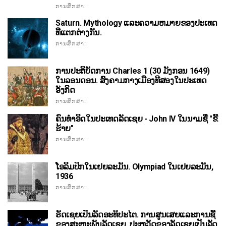
ການສຶກສາ:
Saturn. Mythology ແລະຄວາມຫມາຍຂອງປະເທດ
ທີ່ແຕກຕ່າງກັນ.
ການສຶກສາ:
ການປະຕິບັດການ Charles 1 (30 ມັງກອນ 1649)
ໃນລອນດອນ. ສົງຄາມກາງເມືອງທີສອງໃນປະເທດ
ອັງກິດ
ການສຶກສາ:
ຄົນທໍາອິດໃນປະເທດລັດເຊຍ - John IV ໃນນາມຊື່ "ຂີ້
ຮ້າຍ"
ການສຶກສາ:
ໂອລິມປິກໃນເຢຍລະມັນ. Olympiad ໃນເຢຍລະມັນ,
1936
ການສຶກສາ:
ຣັດເຊຍເປັນລັດອະທິປະໄຕ. ການສູນເສຍແລະການຊື້
ຂອງສະຫະພັນລັດເຊຍ. ປະຫວັດຂອງລັດເຊຍເປັນລັດ