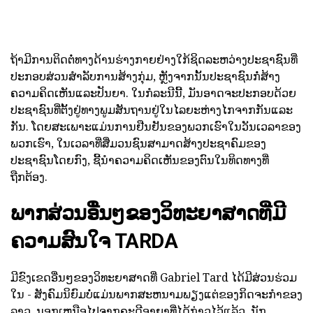
ຖ້າມີການຕິດຕໍ່ທາງດ້ານຮ່າງກາຍຢ່າງໃກ້ຊິດລະຫວ່າງປະຊາຊົນທີ່
ປະກອບສ່ວນສໍາລັບການສ້າງກຸ່ມ, ຫຼັງຈາກນັ້ນປະຊາຊົນກໍ່ສ້າງ
ຄວາມຄິດເຫັນແລະປັນຍາ. ໃນກໍລະນີນີ້, ມັນອາດຈະປະກອບດ້ວຍ
ປະຊາຊົນທີ່ຕັ້ງຢູ່ທາງພູມສັນຖານຢູ່ໃນໄລຍະຫ່າງໄກຈາກກັນແລະ
ກັນ. ໂດຍສະເພາະແມ່ນການຢືນຢັນຂອງພວກເຮົາໃນວັນເວລາຂອງ
ພວກເຮົາ, ໃນເວລາທີ່ສື່ມວນຊົນສາມາດສ້າງປະຊາຄົມຂອງ
ປະຊາຊົນໂດຍກົງ, ຊີ້ນໍາຄວາມຄິດເຫັນຂອງຕົນໃນທິດທາງທີ່
ຖືກຕ້ອງ.
ພາກສ່ວນອື່ນໆຂອງວິທະຍາສາດທີ່ມີ
ຄວາມສົນໃຈ TARDA
ມີຂົງເຂດອື່ນໆຂອງວິທະຍາສາດທີ່ Gabriel Tard ໄດ້ມີສ່ວນຮ່ວມ
ໃນ - ສັງຄົມນິຍົມບໍ່ແມ່ນພາກສະຫນາມພຽງແຕ່ຂອງກິດຈະກໍາຂອງ
ລາວ. ນອກເຫນືອໄປຈາກຄະດີອາຍາທີ່ໄດ້ກ່າວໄວ້ແລ້ວ, ນັກ