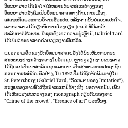
ວິທະຍາສາດໄດ້ເອົາໃຈໃສ່ຫລາຍຕໍ່ພາກສ່ວນຕ່າງໆຂອງ
ວິທະຍາສາດສັງຄົມເປັນວິທະຍາສາດທາງດ້ານການເມືອງ,
ເສດຖະກິດແລະການວິຈານສິລະປະ. ຫລັງຈາກນັ້ນບໍ່ຄວນແປກໃຈ,
ເພາະວ່າລາວໄດ້ຮຽນຈົບຈາກໂຮງຮຽນ Jesuit ທີ່ມີລະດັບ
ປະລິນຍາຕີສິລະປະ. ໃນທຸກຂົງເຂດຄວາມຮູ້ເຫຼົ່ານີ້, Gabriel Tard
ໄດ້ເພີ່ມວິທະຍາສາດດ້ວຍວຽກງານທີ່ເຫລືອ.
ແນວຄວາມຄິດຂອງນັກວິທະຍາສາດຝຣັ່ງໄດ້ພົບເຫັນການຕອບ
ສະຫນອງຢ່າງກວ້າງຂວາງໃນລັດເຊຍ. ຫຼາຍໆວຽກງານຂອງລາວ
ໄດ້ຖືກແປເປັນພາສາລັດເຊຍແລະກາຍເປັນສາທາລະນະປະຊາຊົນ
ກ່ອນການປະຕິວັດ. ຕົວຢ່າງ, ໃນ 1892 ປື້ມໄດ້ຖືກຈັດພີມມາຢູ່ໃນ
St. Petersburg (Gabriel Tard, "ກົດຫມາຍຂອງ Imitation"),
ສະຫຼຸບຂອງການທີ່ໄດ້ຖືກນໍາສະເຫນີຂ້າງເທິງ. ນອກຈາກນັ້ນ, ເພິ່ນ
ໄດ້ເຫັນແສງສະຫວ່າງຂອງ monograph ດຽວກັນຂອງລາວ
"Crime of the crowd", "Essence of art" ແລະອື່ນໆ.