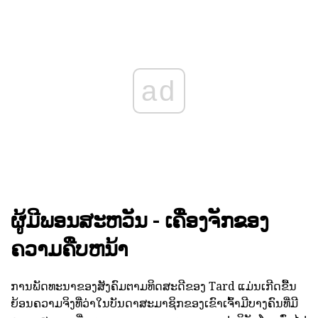
ad
ຜູ້ມີພອນສະຫວັນ - ເຄື່ອງຈັກຂອງ
ຄວາມຄືບຫນ້າ
ການພັດທະນາຂອງສັງຄົມຕາມທິດສະດີຂອງ Tard ແມ່ນເກີດຂື້ນ
ຍ້ອນຄວາມຈິງທີ່ວ່າໃນບັນດາສະມາຊິກຂອງເຂົາເຈົ້າມີບາງຄົນທີ່ມີ