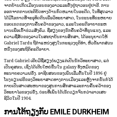
ຈາກບ້ານເກີດເມືອງນອນຂອງລາວແລະຕັ້ງຢູ່ຖາວອນຢູ່ປາຣີ. ການ
ອອກຈາກການປະຕິບັດທາງດ້ານກົດຫມາຍໃນອະດີດ, ໃນທີ່ສຸດລາວ
ໄດ້ມີໂອກາດທີ່ຈະອຸທິດຕົນເພື່ອວິທະຍາສາດ, ໃນຂະນະທີ່ຂະຫຍາຍ
ຂອບເຂດຂອງການຄົ້ນຄວ້າຂອງລາວ, ແລະໃນຄະດີອາຍາຂະຫ
ນານເພື່ອເຂົ້າຮ່ວມສັງຄົມ. ຊື່ສຽງຂອງນັກຄົ້ນຄວ້າທີ່ຮຸນແຮງ, ແລະ
ຄວາມຊື່ສັດຂອງລາວໃນສະຖາບັນການສຶກສາ, ໄດ້ອະນຸຍາດໃຫ້
Gabriel Tardu ຖືຕໍາແຫນ່ງສູງໃນກະຊວງຍຸຕິທໍາ, ຫົວຂໍ້ພາກສ່ວນ
ຫນຶ່ງຂອງສະຖິຕິຄະດີອາຍາ.
Tard Gabriel ເຄີຍມີຊື່ສຽງບໍ່ພຽງແຕ່ເປັນນັກວິທະຍາສາດ, ແຕ່
ເປັນຄູສອນ, ເຊິ່ງໄດ້ເຕີບໃຫຍ່ຂຶ້ນໃນ galaxy ທັງຫມົດຂອງ
ທະນາຍຄວາມຝຣັ່ງ. ອາຊີບສອນຂອງເພິ່ນເລີ່ມຕົ້ນໃນປີ 1896 ຢູ່
ໂຮງຮຽນຟຣີຂອງວິທະຍາສາດທາງການເມືອງແລະຫຼັງຈາກນັ້ນກໍ່ໄດ້
ກາຍເປັນສາດສະຫນາຂອງສູນການສຶກສາແລະການຄົ້ນຄວ້າຂອງ
ວິທະຍາໄລຂອງຝຣັ່ງ, ບ່ອນທີ່ເພິ່ນໄດ້ເຮັດວຽກຈົນກວ່າລາວເສຍ
ຊີວິດໃນປີ 1904.
ການໂຕ້ຖຽງກັບ EMILE DURKHEIM