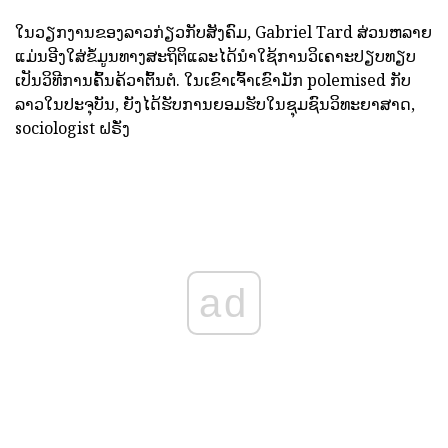
ໃນວຽກງານຂອງລາວກ່ຽວກັບສັງຄົມ, Gabriel Tard ສ່ວນຫລາຍ
ແມ່ນອີງໃສ່ຂໍ້ມູນທາງສະຖິຕິແລະໄດ້ນໍາໃຊ້ການວິເຄາະປຽບທຽບ
ເປັນວິທີການຄົ້ນຄ້ວາຕົ້ນຕໍ. ໃນເຂົາເຈົ້າເຂົາມັກ polemised ກັບ
ລາວໃນປະຈຸບັນ, ຍັງໄດ້ຮັບການຍອມຮັບໃນຊຸມຊົນວິທະຍາສາດ,
sociologist ຝຣັ່ງ
ad