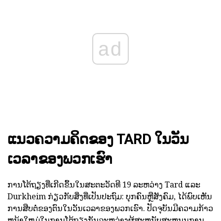
ad
ແນວຄວາມຄິດຂອງ TARD ໃນວັນ
ເວລາຂອງພວກເຮົາ
ການໂຕ້ຖຽງທີ່ເກີດຂຶ້ນໃນສະຕະວັດທີ 19 ລະຫວ່າງ Tard ແລະ
Durkheim ກ່ຽວກັບສິ່ງທີ່ເປັນປະຖົມ: ບຸກຄົນຫຼືສັງຄົມ, ໄດ້ພົບເຫັນ
ການສືບຕໍ່ຂອງຕົນໃນວັນເວລາຂອງພວກເຮົາ. ປັດຈຸບັນມີຄວາມກ້າວ
ຫນ້າໃຫມ່ໃນການໂຕ້ຖຽງກັນລະຫວ່າງຜູ້ສະຫນັບສະຫນູນການ