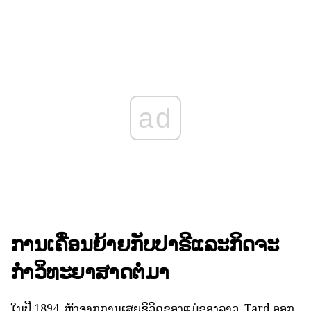
ad
ການເຄື່ອນຍ້າຍກັບປາຣີແລະກິດຈະ
ກໍາວິທະຍາສາດຕໍ່ມາ
ໃນປີ 1894, ຫຼັງຈາກການເສຍຊີວິດຂອງແມ່ຂອງລາວ, Tard ອອກ