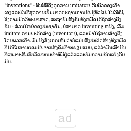
"inventions" - ທັນທີທີ່ດຶງດູດການ imitators ກັບຕົວຂອງເຂົາ
ເອງແລະໃນທີ່ສຸດກາຍເປັນມາດຕະຖານການຮັບຮູ້ທົ່ວໄປ. ໃນວິທີນີ້,
ອີງຕາມນັກວິທະຍາສາດ, ສະຖາບັນສັງຄົມທັງຫມົດໄດ້ຖືກສ້າງຕັ້ງ
ຂຶ້ນ - ສ່ວນໃຫຍ່ຂອງປະຊາຊົນ, ບໍ່ສາມາດ inventing ຫຍັງ, ເລີ່ມ
imitate ການປະດິດສ້າງ (inventors), ແລະນໍາໃຊ້ການສ້າງຕັ້ງ
ໂດຍພວກເຂົາ. ມັນຍັງສັງເກດເຫັນວ່າບໍ່ແມ່ນສິ່ງປະດິດສ້າງທັງຫມົດ
ທີ່ໄດ້ຮັບການຍອມຮັບຈາກສັງຄົມທີ່ຈະຮຽນແບບ, ແຕ່ວ່າມັນເທົ່ານັ້ນ
ທີ່ເຫມາະສົມກັບວັດທະນະທໍາທີ່ມີຢູ່ແລ້ວແລະບໍ່ມີຄວາມຂັດແຍ້ງກັບ
ມັນ.
ad