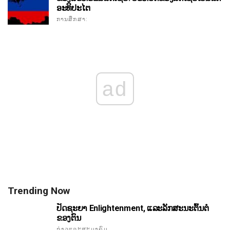
ອະທິປະໄຕ
ການສຶກສາ:
ad
Trending Now
ປັດຊະຍາ Enlightenment, ແລະລັກສະນະຕົ້ນຕໍ
ຂອງຕົນ
ຂ່າວແລະສະມາຄົມ