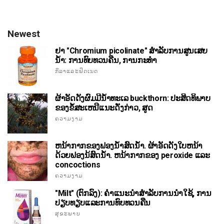
Newest
ຢາ "Chromium picolinate" ສໍາລັບການສູນເສຍ
ນ້ໍາ: ການທົບທວນຄືນ, ການກະທໍາ
ກິລາແລະຟິດເນດ
ຜ້າອັດດັງຜົມມີນ້ໍາທະເລ buckthorn: ປະສິດທິພາບ
ຂອງຂໍ້ສະເຫນີແນະດັ່ງກ່າວ, ສູດ
ຄວາມງາມ
ຫນ້າກາກຂອງຟອງນ້ໍາສົດນ້ໍາ. ຜ້າອັດດັງໃບຫນ້າ
ດ້ວຍຟອງນ້ສົດນ້ໍາ. ຫນ້າກາກຂອງ peroxide ແລະ
concoctions
ຄວາມງາມ
"Milt" (ຕົກລົງ): ຄໍາແນະນໍາສໍາລັບການນໍາໃຊ້, ການ
ປຽບທຽບແລະການທົບທວນຄືນ
ສຸຂະພາບ