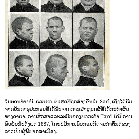
ໃນຕອນທ້າຍນີ້, ຮວບຮວມພິເສດທີ່ຖືກສ້າງຂື້ນໃນ Sarl, ເຊິ່ງໄດ້ຮັບ
ຈາກບັນດາອຸປະກອນທີ່ໄດ້ຮັບຈາກການສໍາຫຼວດຜູ້ທີ່ໄດ້ກະທໍາຜິດ
ທາງອາຍາ. ການສຶກສາແລະລະບົບຂອງພວກເຂົາ Tard ໄດ້ມີການ
ພົວພັນນັບຕັ້ງແຕ່ 1887, ໂດຍບໍ່ມີການລົບກວນກິດຈະກໍາຕົ້ນຕໍຂອງ
ລາວເປັນຜູ້ພິພາກສາເມືອງ.