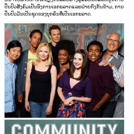
ປິ່ນປົວສັງຄົມເປັນອົງການເອກະລາດແລະຝ່າຍກົງກັນຂ້າມ, ການ
ປິ່ນປົວມັນເປັນຊຸດຂອງບຸກຄົນທີ່ເປັນເອກະລາດ.