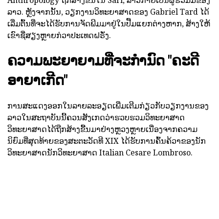
Anthropology ຖືກສ້າງຂຶ້ນໃນ Sarl, ລາວກາຍເປັນຜູ້ຮ່ວມມືຂອງ
ລາວ. ຫຼັງຈາກນັ້ນ, ວຽກງານວິທະຍາສາດຂອງ Gabriel Tard ໄດ້
ເລີ່ມຕົ້ນທີ່ຈະໄດ້ຮັບການຈັດພີມມາຢູ່ໃນປື້ມແຍກຕ່າງຫາກ, ສ້າງໃຫ້
ເຂົາຊື່ສຽງຫຼາຍກ່ວາປະເທດຝຣັ່ງ.
ຄວາມພະຍາຍາມທີ່ຈະກໍານົດ "ຄະດີ
ອາຍາເກີດ"
ການສະແດງອອກໃນລາຍລະອຽດເພີ່ມເຕີມກ່ຽວກັບວຽກງານຂອງ
ລາວໃນສະຖາບັນນີ້ຄວນສັງເກດວ່າຮວບຮວມວິທະຍາສາດ
ວິທະຍາສາດໄດ້ຖືກສ້າງຂື້ນມາຢ່າງຫຼວງຫຼາຍເນື່ອງຈາກຄວາມ
ນິຍົມທີ່ສຸດທ້າຍຂອງສະຕະວັດທີ XIX ໄດ້ຮັບການຄົ້ນຄ້ວາຂອງນັກ
ວິທະຍາສາດນັກວິທະຍາສາດ Italian Cesare Lombroso.