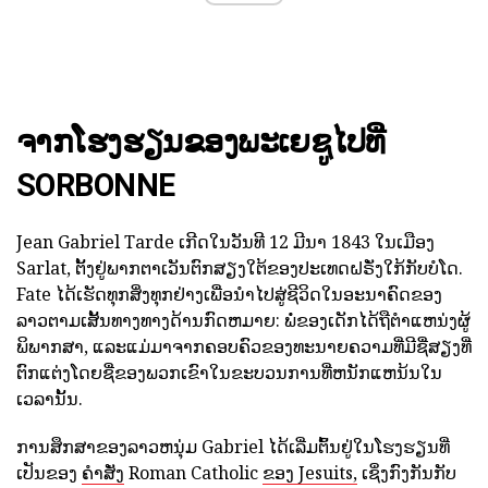
ຈາກໂຮງຮຽນຂອງພະເຍຊູໄປທີ່
SORBONNE
Jean Gabriel Tarde ເກີດໃນວັນທີ 12 ມີນາ 1843 ໃນເມືອງ
Sarlat, ຕັ້ງຢູ່ພາກຕາເວັນຕົກສຽງໃຕ້ຂອງປະເທດຝຣັ່ງໃກ້ກັບບໍໂດ.
Fate ໄດ້ເຮັດທຸກສິ່ງທຸກຢ່າງເພື່ອນໍາໄປສູ່ຊີວິດໃນອະນາຄົດຂອງ
ລາວຕາມເສັ້ນທາງທາງດ້ານກົດຫມາຍ: ພໍ່ຂອງເດັກໄດ້ຖືຕໍາແຫນ່ງຜູ້
ພິພາກສາ, ແລະແມ່ມາຈາກຄອບຄົວຂອງທະນາຍຄວາມທີ່ມີຊື່ສຽງທີ່
ຕົກແຕ່ງໂດຍຊື່ຂອງພວກເຂົາໃນຂະບວນການທີ່ຫນັກແຫນ້ນໃນ
ເວລານັ້ນ.
ການສຶກສາຂອງລາວຫນຸ່ມ Gabriel ໄດ້ເລີ່ມຕົ້ນຢູ່ໃນໂຮງຮຽນທີ່
ເປັນຂອງ
ຄໍາສັ່ງ
Roman Catholic
ຂອງ Jesuits,
ເຊິ່ງກົງກັນກັບ