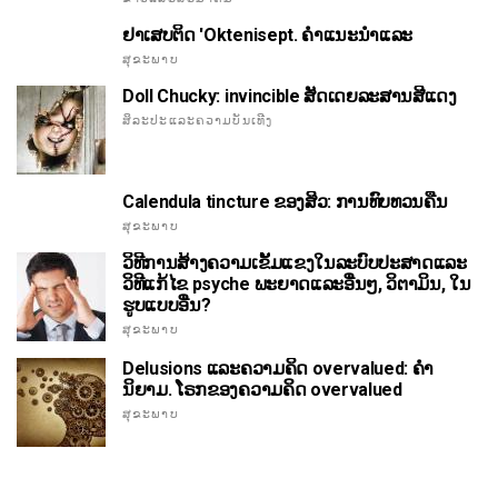
ຢາເສບຕິດ 'Oktenisept. ຄໍາແນະນໍາແລະ
ສຸຂະພາບ
Doll Chucky: invincible ສັດເດຍລະສານສີແດງ
ສິລະປະແລະຄວາມບັນເທີງ
Calendula tincture ຂອງສິວ: ການທົບທວນຄືນ
ສຸຂະພາບ
ວິທີການສ້າງຄວາມເຂັ້ມແຂງໃນລະບົບປະສາດແລະ
ວິທີແກ້ໄຂ psyche ພະຍາດແລະອື່ນໆ, ວິຕາມິນ, ໃນ
ຮູບແບບອື່ນ?
ສຸຂະພາບ
Delusions ແລະຄວາມຄິດ overvalued: ຄໍາ
ນິຍາມ. ໂຣກຂອງຄວາມຄິດ overvalued
ສຸຂະພາບ