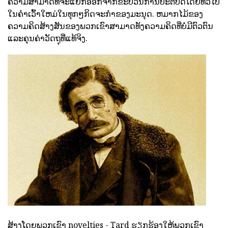
ຄວາມສາມາດທີ່ຈະແຍກອອກຈາກຂະບວນການປະຕິບັດໂດຍທົ່ວໄປ
ໃນຄໍາເວົ້າໃຫມ່ໃນທຸກໆກິດຈະກໍາຂອງມະນຸດ. ຫມາກໄມ້ຂອງ
ຄວາມຄິດສ້າງສັນຂອງພວກເຂົາສາມາດທັງຄວາມຄິດທີ່ບໍ່ມີຕົວຕົນ
ແລະຄຸນຄ່າວັດຖຸທີ່ແທ້ຈິງ.
ສ້າງໂດຍພວກເຂົາ novelties - Tard ຮຽກຮ້ອງໃຫ້ພວກເຂົາ