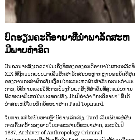
ບົດຮຽນຄະດີອາຍາທີ່ນໍາພາລັດສະຫ
ມີພາບທໍາອິດ
ມັນຄວນຈະສັງເກດວ່າໃນເຄິ່ງທີສອງຂອງຄະດີອາຍາໃນສະຕະວັດທີ
XIX ທີ່ຖືກອອກແບບມາເພື່ອສຶກສາລັກສະນະຫຼາກຫຼາຍຊະນິດທີ່ສຸດ
ຂອງການກະທໍາຜິດເຊັ່ນເງື່ອນໄຂແລະເຫດຜົນສໍາລັບຄະນະກໍາມະ
ການ, ວິທີການແລະວິທີການປ້ອງກັນແຕ່ສິ່ງທີ່ສໍາຄັນທີ່ສຸດແມ່ນການ
ພັດທະນາພິເສດໃນປະເທດຝຣັ່ງ. ມັນມີຄໍາວ່າ "ຄະດີອາຍາ" ທີ່ໄດ້
ນໍາສະເຫນີໂດຍນັກວິທະຍາສາດ Paul Topinard.
ໃນການແກ້ໄຂບັນຫາເຫຼົ່ານີ້ຢ່າງເລິກເຊິ່ງ, Tard ເລີ່ມເຜີຍແຜ່ຜົນ
ການຄົ້ນຄວ້າຂອງລາວໃນວາລະສານວິທະຍາສາດ, ແລະໃນປີ
1887, Archiver of Anthropology Criminal