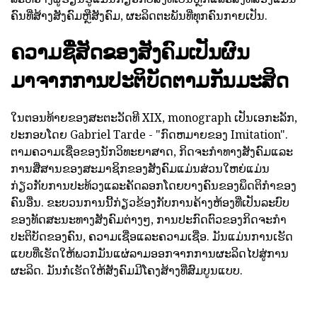
ຄົນທີ່ສ້າງສັງຄົມຫຼືສັງຄົມ, ຜະລິດຕະພັນທີ່ທຸກຄົນກາຍເປັນ.
ຄວາມຊື່ສັດຂອງສັງຄົມເປັນຜົນ
ມາຈາກການປະຕິບັດຕາມກັນມະສິດ
ໃນຕອນທ້າຍຂອງສະຕະວັດທີ XIX, monograph ເປັນເອກະລັກ,
ປະກອບໂດຍ Gabriel Tarde - "ກົດຫມາຍຂອງ Imitation".
ຕາມຄວາມເຊື່ອຂອງນັກວິທະຍາສາດ, ກິດຈະກໍາທາງສັງຄົມແລະ
ການສື່ສານຂອງສະມາຊິກຂອງສັງຄົມແມ່ນສ່ວນໃຫຍ່ແມ່ນ
ກ່ຽວກັບການປະທ້ວງແລະຄັດລອກໂດຍບາງຄົນຂອງພຶດຕິກໍາຂອງ
ຄົນອື່ນ. ຂະບວນການນີ້ກ່ຽວຂ້ອງກັບການຄ້າງຫ້ອງທີ່ເປັນລະບົບ
ຂອງທັດສະນະທາງສັງຄົມຕ່າງໆ, ການປະກົດຕົວຂອງກິດຈະກໍາ
ປະຕິບັດຂອງຄົນ, ຄວາມເຊື່ອແລະຄວາມເຊື່ອ. ມັນແມ່ນການເຮັດ
ແບບທີ່ເຮັດໃຫ້ພວກມັນແຜ່ລາມອອກຈາກການຜະລິດໄປສູ່ການ
ຜະລິດ. ມັນກໍ່ເຮັດໃຫ້ສັງຄົມມີໂຄງສ້າງທີ່ສົມບູນແບບ.