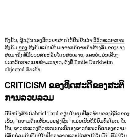
ດັ່ງນັ້ນ, ຜູ້ຂຽນຂອງວິທະຍາສາດໄດ້ຢືນຢັນວ່າ
ວິວັດທະນາການ
ສັງຄົມ
ຂອງ
ສັງຄົມແມ່ນຜົນມາຈາກກິດຈະກໍາສ້າງສັນຂອງບາງ
ສະມາຊິກທີ່ມີພອນສະຫວັນໂດຍສະເພາະ, ແລະບໍ່ແມ່ນເລື່ອງ
ປະຫວັດສາດແບບທໍາມະຊາດ, ດັ່ງທີ່ Emile Durkheim
objected ກັບເຂົາ.
CRITICISM ຂອງທິດສະດີຂອງສະຕິ
ການລວບລວມ
ມື້ນີ້ຫນັງສືທີ່ Gabriel Tard ຂຽນໃນຊຸມປີສຸດທ້າຍຂອງຊີວິດຂອງ
ເພິ່ນ, "ຄວາມຄິດເຫັນແລະຝູງຊົນ" ແມ່ນເປັນທີ່ນິຍົມທົ່ວໂລກ. ໃນ
ນັ້ນ, ລາວສະແດງທັດສະນະຄະຕິຂອງລາວຕໍ່ແນວຄິດຂອງຄວາມ
ຮູ້ສຶກຮ່ວມກັນທີ່ມີຢູ່ໃນປີຂອງລາວແລະຮັກສາໄວ້ໃນມື້ນີ້, ທີ່ມີຢູ່ໃນ