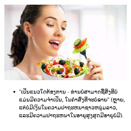
"ເປັນແນວໃດຕ້ອງການ - ທ່ານບໍ່ສາມາດຊື້ສິ່ງທີ່ບໍ່
ແມ່ນມີຄວາມຈໍາເປັນ, ໃນຄໍາສັ່ງທີ່ຈະບໍ່ຂາຍ" (ຫຼາຍ,
ແຕ່ບໍ່ມີເງິນໃນຄວາມປາຖະຫນາຊາວຫນຸ່ມລາວ,
ແລະມີຄວາມປາຖະຫນາໃນອາຍຸສູງສຸດມີອາຍຸບໍ່ມີ).