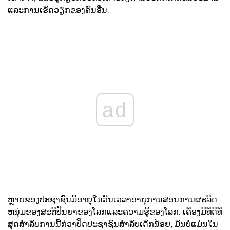
ແລະການເຮັດວຽກຂອງຄົນອື່ນ.
ad
ຫຼາຍຂອງປະຊາຊົນມີອາຍຸໃນວັນເວລາອາຍຸການສອນການຜະລິດ
ຫນຸ່ມຂອງສະຕິປັນຍາຂອງໂລກແລະຄວາມຮູ້ຂອງໂລກ. ເຄື່ອງມືທີ່ດີທີ່
ສຸດສໍາລັບການນີ້ກ່ວາປິດປະຊາຊົນສໍາລັບເດັກນ້ອຍ, ມັນບໍ່ແມ່ນໃນ