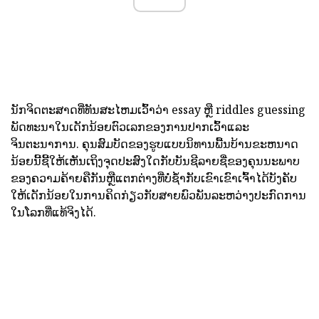
ນັກຈິດຕະສາດທີ່ທັນສະໄຫມເວົ້າວ່າ essay ຫຼື riddles guessing
ພັດທະນາໃນເດັກນ້ອຍຕົວເລກຂອງການປາກເວົ້າແລະ
ຈິນຕະນາການ. ຄຸນສົມບັດຂອງຮູບແບບນິທານພື້ນບ້ານຂະຫນາດ
ນ້ອຍນີ້ຊີ້ໃຫ້ເຫັນເຖິງຈຸດປະສົງໃດກັບບັນຊີລາຍຊື່ຂອງຄຸນນະພາບ
ຂອງຄວາມຄ້າຍຄືກັນຫຼືແຕກຕ່າງທີ່ບໍ່ຊ້ໍາກັບເຂົາເຂົາເຈົ້າໄດ້ບັງຄັບ
ໃຫ້ເດັກນ້ອຍໃນການຄິດກ່ຽວກັບສາຍພົວພັນລະຫວ່າງປະກົດການ
ໃນໂລກທີ່ແທ້ຈິງໄດ້.