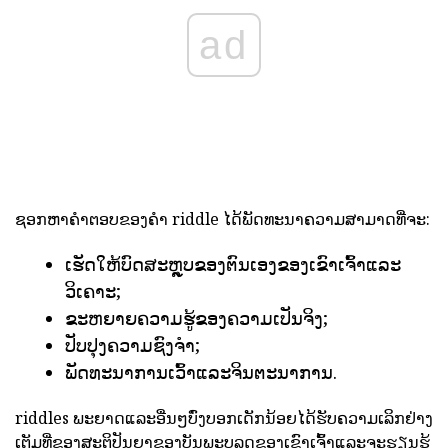
ad
ຊອກຫາຄໍາຕອບຂອງຄໍາ riddle ໄດ້ພັດທະນາຄວາມສາມາດທີ່ຈະ:
ເຮັດໃຫ້ບົດສະຫຼຸບຂອງຕົນເອງຂອງເຂົາເຈົ້າແລະ
ວິເຄາະ;
ຂະຫຍາຍຄວາມຮູ້ຂອງຄວາມເປັນຈິງ;
ປັບປຸງຄວາມຊົງຈໍາ;
ພັດທະນາການເວົ້າແລະຈິນຕະນາການ.
riddles ພະຍາດແລະອື່ນໆບົ່ງບອກເດັກນ້ອຍໄດ້ຮັບຄວາມເລິກຢ່າງ
ເຕັມທີ່ຂອງສະຕິປັນຍາຂອງບັນພະບຸລຸດຂອງເຂົາເຈົ້າແລະຈະຮຽນຮູ້