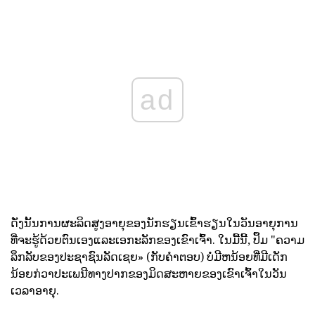
ad
ດັ່ງນັ້ນການຜະລິດສູງອາຍຸຂອງນັກຮຽນເຂົ້າຮຽນໃນວັນອາຍຸການ
ທີ່ຈະຮູ້ດ້ວຍຕົນເອງແລະເອກະລັກຂອງເຂົາເຈົ້າ. ໃນມື້ນີ້, ປຶ້ມ "ຄວາມ
ລຶກລັບຂອງປະຊາຊົນລັດເຊຍ» (ກັບຄໍາຕອບ) ບໍ່ມີຫນ້ອຍທີ່ມີເດັກ
ນ້ອຍກ່ວາປະເພນີທາງປາກຂອງມິດສະຫາຍຂອງເຂົາເຈົ້າໃນວັນ
ເວລາອາຍຸ.