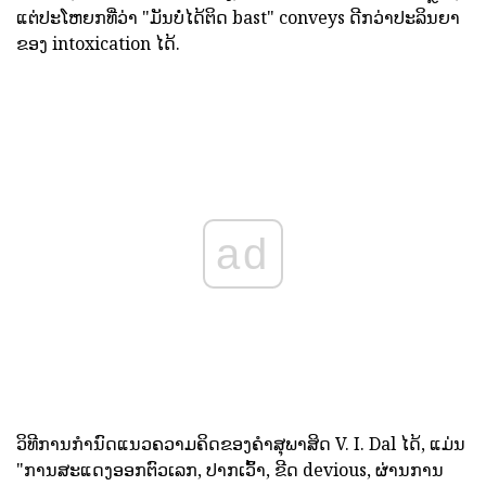
ແຕ່ປະໂຫຍກທີ່ວ່າ "ມັນບໍ່ໄດ້ຕິດ bast" conveys ດີກວ່າປະລິນຍາ
ຂອງ intoxication ໄດ້.
ad
ວິທີການກໍານົດແນວຄວາມຄິດຂອງຄໍາສຸພາສິດ V. I. Dal ໄດ້, ແມ່ນ
"ການສະແດງອອກຕົວເລກ, ປາກເວົ້າ, ຂີດ devious, ຜ່ານການ