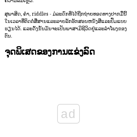
ຄວາມລົ້ມເຫຼວ.
ສຸພາສິດ, ຄໍາ, riddles - ມໍລະດົກທີ່ໄດ້ຖືກຖ່າຍທອດທາງປາກມື້ນີ້
ໃນເວລາທີ່ຕິດຕໍ່ສື່ສານແລະລາຍລັກອັກສອນຫນັງສືແລະປຶ້ມແບບ
ຮຽນໄດ້. ແລະດັ່ງນັ້ນມັນຈະເປັນພາສາມີຊີວິດຢູ່ແລະລໍາໂພງຂອງ
ຕົນ.
ຈຸດພິເສດຂອງການແຂ່ງລົດ
ad