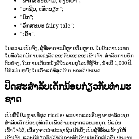
"ພາກສະຫນາມ, ທົ່ງຫຍ້າ";
"ອາຊີບ, ເຮັດວຽກ";
"ນົກ";
"ລັກສະນະ fairy tale";
"ເຄົ້າ".
ໃນຄວາມເປັນຈິງ, ຜູ້ທີ່ອາດຈະມີຫຼາຍຂຶ້ນຫຼາຍ. ໃນບັນດາປະເທດ
ໃນທົ່ວໂລກມີການແຂ່ງລົດຂອງຕົນເອງຂອງເຂົາເຈົ້າ, ສໍາລັບການຍົກ
ຕົວຢ່າງ, ໃນການເກັບຫນັງສືໃບລານຍຸໂລບທີ່ຮູ້ຈັກ, ນໍ້າເບີ 1,000 ປີ.
ນີ້ກໍ່ແມ່ນຫນຶ່ງໃນເກົ່າແກ່ທີ່ສຸດວັນນະຄະດີປະເພດ.
ປິດສະສໍາລັບເດັກນ້ອຍກ່ຽວກັບທໍາມະ
ຊາດ
ເປັນທີ່ນິຍົມຫຼາຍທີ່ສຸດ riddles ພະຍາດແລະອື່ນໆພາສາລັດເຊຍ
ສໍາລັບເດັກນ້ອຍອຸທິດຕົນເພື່ອທໍາມະຊາດແລະມະນຸດ. ນີ້ແມ່ນ
ເຂົ້າໃຈໄດ້, ເນື່ອງຈາກວ່າປະຊາຊົນໄດ້ເບິ່ງເປັນຜູ້ທີ່ອ້ອມຂ້າງໃຫ້
ເຂົາເຈົ້າ, ແລະຮູ້ກ່ຽວກັບວິທີວິເຄາະທັງດ້ານປະກົດເກີດຂຶ້ນປະມານ