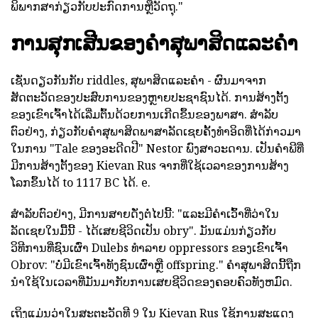
ພິພາກສາກ່ຽວກັບປະກົດການຫຼືວັດຖຸ."
ການສຸກເສີນຂອງຄໍາສຸພາສິດແລະຄໍາ
ເຊັ່ນດຽວກັນກັບ riddles, ສຸພາສິດແລະຄໍາ - ຜົນມາຈາກ
ສັດຕະວັດຂອງປະສົບການຂອງຫຼາຍປະຊາຊົນໄດ້. ການສ້າງຕັ້ງ
ຂອງເຂົາເຈົ້າໄດ້ເລີ່ມຕົ້ນດ້ວຍການເກີດຂຶ້ນຂອງພາສາ. ສໍາລັບ
ຕົວຢ່າງ, ກ່ຽວກັບຄໍາສຸພາສິດພາສາລັດເຊຍຄັ້ງທໍາອິດທີ່ໄດ້ກ່າວມາ
ໃນການ "Tale ຂອງອະດີດປີ" Nestor ພົງສາວະດານ. ເປັນຄໍາພີທີ່
ມີການສ້າງຕັ້ງຂອງ Kievan Rus ຈາກທີ່ໃຊ້ເວລາຂອງການສ້າງ
ໂລກຂຶ້ນໄດ້ to 1117 BC ໄດ້. e.
ສໍາລັບຕົວຢ່າງ, ມີການສາຍດັ່ງຕໍ່ໄປນີ້: "ແລະມີຄໍາເວົ້າທີ່ວ່າໃນ
ລັດເຊຍໃນມື້ນີ້ - ໄດ້ເສຍຊີວິດເປັນ obry". ມັນແມ່ນກ່ຽວກັບ
ວິທີການທີ່ຊົນເຜົ່າ Dulebs ທໍາລາຍ oppressors ຂອງເຂົາເຈົ້າ
Obrov: "ບໍ່ມີເຂົາເຈົ້າທັງຊົນເຜົ່າຫຼື offspring." ຄໍາສຸພາສິດນີ້ຖືກ
ນໍາໃຊ້ໃນເວລາທີ່ມັນມາກັບການເສຍຊີວິດຂອງຄອບຄົວທັງຫມົດ.
ເຖິງແມ່ນວ່າໃນສະຕະວັດທີ 9 ໃນ Kievan Rus ໃຊ້ການສະແດງ