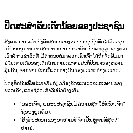
ປິດສະສໍາລັບເດັກນ້ອຍຂອງປະຊາຊົນ
ສັງເກດການແມ່ນຍັງລັກສະນະຂອງຮອບປະຊາຊົນທົ່ວໄປລັດເຊຍ.
ແຕ້ມອະນຸມານຈາກສະຖານະການປະຈໍາວັນ, ບັນພະບຸລຸດຂອງພວກ
ເຮົາສ້າງແຂ່ງລົດທີ່. ມີຄໍາຕອບຕໍ່ມາພວກເຂົາເຈົ້າໄດ້ຖືກຈັດພີມມາ
ຢູ່ໃນການເກັບຂອງເດັກໂດຍການກະຈາຍສະຕິປັນຍາຂອງຫລາຍ
ລຸ້ນຄົນ, ຈາກພາກສ່ວນທີ່ແຕກຕ່າງກັນຂອງປະເທດຕ່າງປະເທດ.
ປິດອຸທິດຕົນເພື່ອປະຊາຊົນກ່ຽວຂ້ອງລັກສະນະແລະສະພາບຂອງ
ພວກເຂົາ, ແລະຊີວິດ. ສໍາລັບຕົວຢ່າງເຊັ່ນ:
"ພຣະເຈົ້າ, ແລະປະຊາຊົນມີຄວາມສຸກໃຫ້ເຂົາເຈົ້າ"
(ຊື່ຂອງບຸກຄົນ).
"ສິ່ງທີ່ປະເພດຂອງອາຫານທີ່ຈໍາເປັນຫຼາຍທີ່ສຸດ?"
(ປາກ).