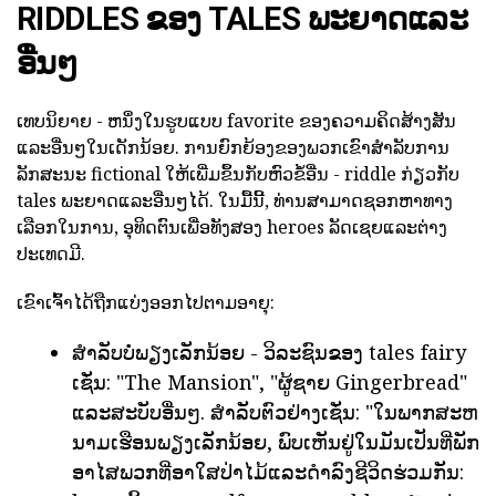
RIDDLES ຂອງ TALES ພະຍາດແລະ
ອື່ນໆ
ເທບນິຍາຍ - ຫນຶ່ງໃນຮູບແບບ favorite ຂອງຄວາມຄິດສ້າງສັນ
ແລະອື່ນໆໃນເດັກນ້ອຍ. ການຍົກຍ້ອງຂອງພວກເຂົາສໍາລັບການ
ລັກສະນະ fictional ໃຫ້ເພີ່ມຂຶ້ນກັບຫົວຂໍ້ອື່ນ - riddle ກ່ຽວກັບ
tales ພະຍາດແລະອື່ນໆໄດ້. ໃນມື້ນີ້, ທ່ານສາມາດຊອກຫາທາງ
ເລືອກໃນການ, ອຸທິດຕົນເພື່ອທັງສອງ heroes ລັດເຊຍແລະຕ່າງ
ປະເທດມີ.
ເຂົາເຈົ້າໄດ້ຖືກແບ່ງອອກໄປຕາມອາຍຸ:
ສໍາລັບບໍ່ພຽງເລັກນ້ອຍ - ວິລະຊົນຂອງ tales fairy
ເຊັ່ນ: "The Mansion", "ຜູ້ຊາຍ Gingerbread"
ແລະສະບັບອື່ນໆ. ສໍາລັບຕົວຢ່າງເຊັ່ນ: "ໃນພາກສະຫ
ນາມເຮືອນພຽງເລັກນ້ອຍ, ພົບເຫັນຢູ່ໃນມັນເປັນທີ່ພັກ
ອາໄສພວກທີ່ອາໃສປ່າໄມ້ແລະດໍາລົງຊີວິດຮ່ວມກັນ: