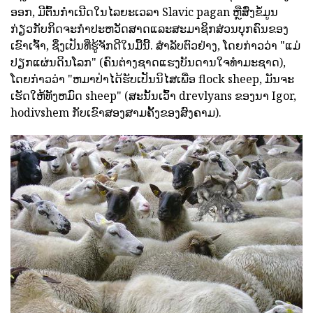
ອອກ, ມີຕົ້ນກໍາເນີດໃນໄລຍະເວລາ Slavic pagan ຫຼືສົ່ງຂໍ້ມູນ
ກ່ຽວກັບກິດຈະກໍາປະຫວັດສາດແລະສະມາຊິກສ່ວນບຸກຄົນຂອງ
ເຂົາເຈົ້າ, ຊຶ່ງເປັນທີ່ຮູ້ຈັກດີໃນມື້ນີ້. ສໍາລັບຕົວຢ່າງ, ໂດຍກ່າວວ່າ "ແມ່
ປຽກແຜ່ນດິນໂລກ" (ຄົນຕ່າງຊາດແຮງບັນດານໃຈທໍາມະຊາດ),
ໂດຍກ່າວວ່າ "ຫມາປ່າໄດ້ຮັບເປັນນິໄສເພື່ອ flock sheep, ມັນຈະ
ເຮັດໃຫ້ທັງຫມົດ sheep" (ສະນັ້ນເວົ້າ drevlyans ຂອງນາ Igor,
hodivshem ກັບເຂົາສອງສາມຄັ້ງຂອງສົງຄາມ).