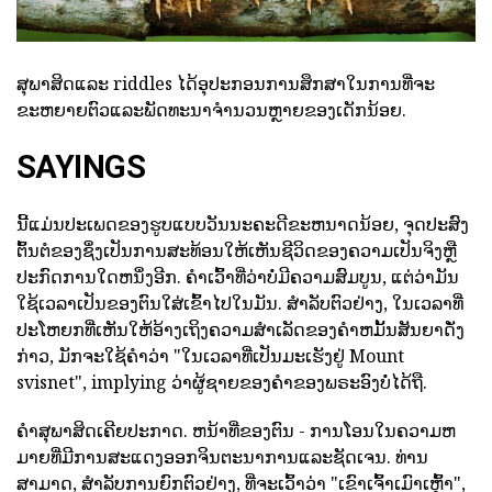
ສຸພາສິດແລະ riddles ໄດ້ອຸປະກອນການສຶກສາໃນການທີ່ຈະ
ຂະຫຍາຍຕົວແລະພັດທະນາຈໍານວນຫຼາຍຂອງເດັກນ້ອຍ.
SAYINGS
ນີ້ແມ່ນປະເພດຂອງຮູບແບບວັນນະຄະດີຂະຫນາດນ້ອຍ, ຈຸດປະສົງ
ຕົ້ນຕໍຂອງຊຶ່ງເປັນການສະທ້ອນໃຫ້ເຫັນຊີວິດຂອງຄວາມເປັນຈິງຫຼື
ປະກົດການໃດຫນຶ່ງອີກ. ຄໍາເວົ້າທີ່ວ່າບໍ່ມີຄວາມສົມບູນ, ແຕ່ວ່າມັນ
ໃຊ້ເວລາເປັນຂອງຕົນໃສ່ເຂົ້າໄປໃນມັນ. ສໍາລັບຕົວຢ່າງ, ໃນເວລາທີ່
ປະໂຫຍກທີ່ເຫັນໃຫ້ອ້າງເຖິງຄວາມສໍາເລັດຂອງຄໍາຫມັ້ນສັນຍາດັ່ງ
ກ່າວ, ມັກຈະໃຊ້ຄໍາວ່າ "ໃນເວລາທີ່ເປັນມະເຮັງຢູ່ Mount
svisnet", implying ວ່າຜູ້ຊາຍຂອງຄໍາຂອງພຣະອົງບໍ່ໄດ້ຖື.
ຄໍາສຸພາສິດເຄີຍປະກາດ. ຫນ້າທີ່ຂອງຕົນ - ການໂອນໃນຄວາມຫ
ມາຍທີ່ມີການສະແດງອອກຈິນຕະນາການແລະຊັດເຈນ. ທ່ານ
ສາມາດ, ສໍາລັບການຍົກຕົວຢ່າງ, ທີ່ຈະເວົ້າວ່າ "ເຂົາເຈົ້າເມົາເຫຼົ້າ",