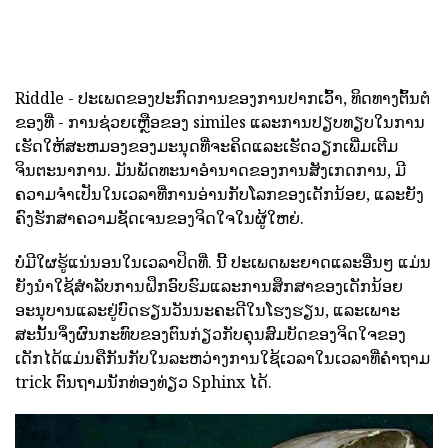
Riddle - ປະເພດຂອງປະກົດການຂອງການປາກເວົ້າ, ທິດທາງຕົ້ນຕໍ
ຂອງທີ່ - ການຊ່ວຍເຫຼືອຂອງ similes ແລະການປຽບທຽບໃນການ
ເຮັດໃຫ້ສະຫມອງຂອງມະນຸດທີ່ຈະຄິດແລະເຮັດວຽກເພີ່ມເຕີມ
ຈິນຕະນາການ. ມັນພັດທະນາອໍານາດຂອງການສັງເກດການ, ມີ
ຄວາມຈໍາເປັນໃນເວລາທີ່ການອ່ານກັບໂລກຂອງເດັກນ້ອຍ, ແລະຍັງ
ຄົງຮັກສາຄວາມຊັດເຈນຂອງຈິດໃຈໃນຜູ້ໃຫຍ່.
ບໍ່ມີໃຜຮູ້ແນ່ນອນໃນເວລາປິດທີ່. ນີ້ ປະເພດພະຍາດແລະອື່ນໆ ແມ່ນ
ຍັງນໍາໃຊ້ສໍາລັບການຝຶກອົບຮົມແລະການສຶກສາຂອງເດັກນ້ອຍ
ອະນຸບານແລະຢູ່ບົດຮຽນວັນນະຄະດີໃນໂຮງຮຽນ, ແລະເພາະ
ສະນັ້ນຈຶ່ງຜົນກະທົບຂອງຕົນກ່ຽວກັບຄຸນສົມບັດຂອງຈິດໃຈຂອງ
ເດັກໄດ້ແມ່ນຄືກັນກັບໃນລະຫວ່າງການໃຊ້ເວລາໃນເວລາທີ່ຄໍາຖາມ
trick ຕົນຖາມນັກທ່ອງທ່ຽວ Sphinx ໄດ້.