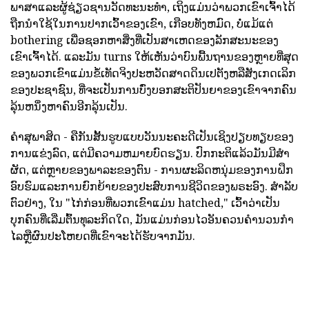
ພາສາແລະຜູ້ຊ່ຽວຊານວັດທະນະທໍາ, ເຖິງແມ່ນວ່າພວກເຂົາເຈົ້າໄດ້
ຖືກນໍາໃຊ້ໃນການປາກເວົ້າຂອງເຂົາ, ເກືອບທັງຫມົດ, ບໍ່ແມ້ແຕ່
bothering ເພື່ອຊອກຫາສິ່ງທີ່ເປັນສາເຫດຂອງລັກສະນະຂອງ
ເຂົາເຈົ້າໄດ້. ແລະມັນ turns ໃຫ້ເຫັນວ່າບົນພື້ນຖານຂອງຫຼາຍທີ່ສຸດ
ຂອງພວກເຂົາແມ່ນຂໍ້ເທັດຈິງປະຫວັດສາດດິນເປຕັງຫລືສັງເກດເລິກ
ຂອງປະຊາຊົນ, ທີ່ຈະເປັນການບົ່ງບອກສະຕິປັນຍາຂອງເຂົາຈາກຄົນ
ລຸ້ນຫນຶ່ງຫາຄົນອີກລຸ້ນເປັນ.
ຄໍາສຸພາສິດ - ຄືກັນສັ້ນຮູບແບບວັນນະຄະດີເປັນເຊິງປຽບທຽບຂອງ
ການແຂ່ງລົດ, ແຕ່ມີຄວາມຫມາຍບົດຮຽນ. ປົກກະຕິແລ້ວມັນມີສໍາ
ຜັດ, ແຕ່ຫຼາຍຂອງພາລະຂອງຕົນ - ການຜະລິດຫນຸ່ມຂອງການຝຶກ
ອົບຮົມແລະການຍົກຍ້າຍຂອງປະສົບການຊີວິດຂອງພຣະອົງ. ສໍາລັບ
ຕົວຢ່າງ, ໃນ "ໄກ່ກ່ອນທີ່ພວກເຂົາແມ່ນ hatched," ເວົ້າວ່າເປັນ
ບຸກຄົນທີ່ເລີ່ມຕົ້ນທຸລະກິດໃດ, ມັນແມ່ນກ່ອນໄວອັນຄວນຄໍານວນກໍາ
ໄລຫຼືຜົນປະໂຫຍດທີ່ເຂົາຈະໄດ້ຮັບຈາກມັນ.