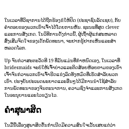
ໃນເວລາທີ່ວິຊາການໄດ້ຖືກຮ້ອງຂໍໃຫ້ປິດ (ປະຊາຊົນລັດເຊຍ), ກັບ
ຄໍາຕອບຂອງພວກເຂົາເຈົ້າໄດ້ໂດຍການຫັນ. ຊະນະທີ່ສຸດ clever
ແລະການສັງເກດ. ໃນວິທີການດັ່ງກ່າວນີ້, ຜູ້ເຖົ້າຜູ້ແກ່ສະຫລາດ
ສົ່ງເສີມຈິດໃຈຂອງເດັກພັດທະນາ, ຈະຢາກຮູ້ຢາກເຫັນແລະສໍາ
ຫລວດໂລກ.
Up ຈົນກ່ວາສະຕະວັດທີ 19 ທີ່ມັນແມ່ນທີ່ກໍາຫນົດເອງ, ໃນເວລາທີ່
bridesmaids ຈະບໍ່ໃຫ້ເຈົ້າບ່າວແລະຕິດສ້ອຍຫ້ອຍຕາມຂອງເຂົາ
ເຈົ້າຈົນກ່ວາພວກເຂົາເຈົ້າຮີດແຂ່ງລົດທັງຫມົດທີ່ເຮັດສໍາລັບພວກ
ເຂົາ. ປະຈຸບັນປະເພດພະຍາດແລະອື່ນໆໄດ້ມີການນໍາໃຊ້ສໍາລັບ
ການພັດທະນາຂອງຈິນຕະນາການ, ຄວາມຊົງຈໍາແລະການສັງເກດ
ໃນອະນຸບານແລະໄວຮຽນໄວ.
ຄໍາສຸພາສິດ
ໃນມື້ນີ້ເລື່ອງສຸພາສິດຕົ້ນກໍາເນີດມີຄວາມສົນໃຈເວັ້ນເສຍແຕ່ວ່າ