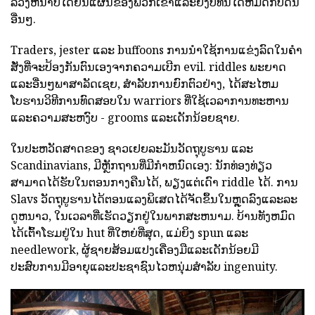
ລ່ວງຫນ້າບໍ່ໄດ້ຍິນແຜນຂອງພວກເຂົາແລະຍັງບໍ່ທັນໄດ້ຫມົດກັບດິນ
ອື່ນໆ.
Traders, jester ແລະ buffoons ການນໍາໃຊ້ການແຂ່ງລົດໃນຄໍາ
ສັ່ງທີ່ຈະປ້ອງກັນຕົນເອງຈາກຄວາມເບີກ evil. riddles ພະຍາດ
ແລະອື່ນໆພາສາລັດເຊຍ, ສໍາລັບການຍົກຕົວຢ່າງ, ໄດ້ສະໄຫມ
ໂບຮານວິທີການທົດສອບໃນ warriors ທີ່ໃຊ້ເວລາການທະຫານ
ແລະຄວາມສະຫງົບ - grooms ແລະເດັກນ້ອຍຊາຍ.
ໃນປະຫວັດສາດຂອງ ຊາວເຢຍລະມັນວັດຖຸບູຮານ ແລະ
Scandinavians, ມີຫຼັກຖານທີ່ມີກໍາຫນົດເອງ: ນັກທ່ອງທ່ຽວ
ສາມາດໄດ້ຮັບໃນຕອນກາງຄືນໄດ້, ພຽງແຕ່ເດົາ riddle ໄດ້. ການ
Slavs ວັດຖຸບູຮານໄດ້ຕອນແລງພິເສດໄດ້ຈັດຂຶ້ນໃນຫຼຸດລົງແລະລະ
ດູຫນາວ, ໃນເວລາທີ່ເຮັດວຽກຢູ່ໃນພາກສະຫນາມ. ບ້ານທັງຫມົດ
ໄດ້ເຕົ້າໂຮມຢູ່ໃນ hut ທີ່ໃຫຍ່ທີ່ສຸດ, ແມ່ຍິງ spun ແລະ
needlework, ຜູ້ຊາຍສ້ອມແປງເຄື່ອງມືແລະເດັກນ້ອຍມີ
ປະສົບການມີອາຍຸແລະປະຊາຊົນໄວຫນຸ່ມສໍາລັບ ingenuity.