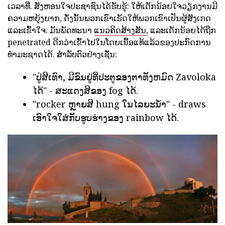
ເວລາທີ່. ສັງຫອນໃຈປະຊາຊົນໄດ້ຮັບຮູ້: ໃຫ້ເດັກນ້ອຍໃຈວຽກງານມີ
ຄວາມຫຍຸ້ງຍາກ, ດັ່ງນັ້ນພວກເຂົາເຮັດໃຫ້ພວກເຂົາເປັນຜູ້ສັງເກດ
ແລະເຂົ້າໃຈ. ມັນພັດທະນາ
ແນວຄິດສ້າງສັນ,
ແລະເດັກນ້ອຍໄດ້ຖືກ
penetrated ດີກວ່າເຂົ້າໄປໃນໂດຍເນື້ອແທ້ແລ້ວຂອງປະກົດການ
ທໍາມະຊາດໄດ້. ສໍາລັບຕົວຢ່າງເຊັ່ນ:
"ປູ່ສີເທົາ, ມີຂົນຢູ່ທີ່ປະຕູຂອງຕາທັງຫມົດ Zavoloka
ໄດ້" - ສະແດງສີຂອງ fog ໄດ້.
"rocker ຫຼາຍສີ hung ໃນໄລຍະນ້ໍາ" - draws
ເອົາໃຈໃສ່ກັບຮູບຮ່າງຂອງ rainbow ໄດ້.