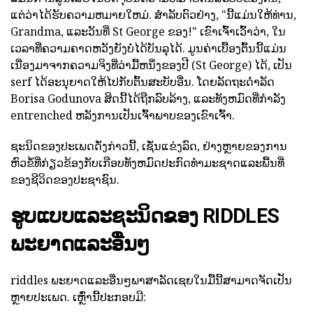
ແຕ່ວ່າໄດ້ຮັບຄວາມຫມາຍໃຫມ່. ສໍາລັບຕົວຢ່າງ, "ນີ້ແມ່ນໃຫ້ທ່ານ,
Grandma, ແລະວັນທີ່ St George ຂອງ!" ເຂົາເຈົ້າເວົ້າວ່າ, ໃນ
ເວລາທີ່ຄວາມຄາດຫວັງຍັງບໍ່ໄດ້ບັນລຸໄດ້. ມູນຄ່າເບື້ອງຕົ້ນນີ້ແມ່ນ
ເນື່ອງມາຈາກຄວາມຈິງທີ່ວ່າມື້ຫນຶ່ງຂອງປີ (St George) ໄດ້, ເປັນ
serf ໄດ້ອະນຸຍາດໃຫ້ໄປກັບຕົ້ນສະບັບອື່ນ. ໂດຍລັດຖະດໍາລັດ
Borisa Godunova ສິດນີ້ໄດ້ຖືກລົບລ້າງ, ແລະທັງຫມົດທີ່ກໍາລັງ
entrenched ຫລັງການເປັນເຈົ້າພາບຂອງເຂົາເຈົ້າ.
ຊະນິດຂອງປະເພດດັ່ງກ່າວນີ້, ເຊັ່ນແຂ່ງລົດ, ຢ່າງຫຼາຍຂອງການ
ຫົວຂໍ້ທີ່ກ່ຽວຂ້ອງກັບເກືອບທັງຫມົດປະກົດທໍາມະຊາດແລະພື້ນທີ່
ຂອງຊີວິດຂອງປະຊາຊົນ.
ຮູບແບບແລະຊະນິດຂອງ RIDDLES
ພະຍາດແລະອື່ນໆ
riddles ພະຍາດແລະອື່ນໆພາສາລັດເຊຍໃນມື້ນີ້ສາມາດຈັດເປັນ
ຫຼາຍປະເພດ. ເຫຼົ່ານີ້ປະກອບມີ: