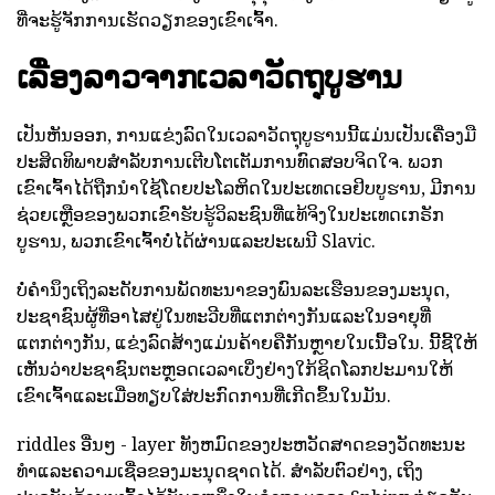
ທີ່ຈະຮູ້ຈັກການເຮັດວຽກຂອງເຂົາເຈົ້າ.
ເລື່ອງລາວຈາກເວລາວັດຖຸບູຮານ
ເປັນຫັນອອກ, ການແຂ່ງລົດໃນເວລາວັດຖຸບູຮານນີ້ແມ່ນເປັນເຄື່ອງມື
ປະສິດທິພາບສໍາລັບການເຕີບໂຕເຕັມການທົດສອບຈິດໃຈ. ພວກ
ເຂົາເຈົ້າໄດ້ຖືກນໍາໃຊ້ໂດຍປະໂລຫິດໃນປະເທດເອຢິບບູຮານ, ມີການ
ຊ່ວຍເຫຼືອຂອງພວກເຂົາຮັບຮູ້ວິລະຊົນທີ່ແທ້ຈິງໃນປະເທດເກຣັກ
ບູຮານ, ພວກເຂົາເຈົ້າບໍ່ໄດ້ຜ່ານແລະປະເພນີ Slavic.
ບໍ່ຄໍານຶງເຖິງລະດັບການພັດທະນາຂອງພົນລະເຮືອນຂອງມະນຸດ,
ປະຊາຊົນຜູ້ທີ່ອາໄສຢູ່ໃນທະວີບທີ່ແຕກຕ່າງກັນແລະໃນອາຍຸທີ່
ແຕກຕ່າງກັນ, ແຂ່ງລົດສ້າງແມ່ນຄ້າຍຄືກັນຫຼາຍໃນເນື້ອໃນ. ນີ້ຊີ້ໃຫ້
ເຫັນວ່າປະຊາຊົນຕະຫຼອດເວລາເບິ່ງຢ່າງໃກ້ຊິດໂລກປະມານໃຫ້
ເຂົາເຈົ້າແລະເມື່ອທຽບໃສ່ປະກົດການທີ່ເກີດຂຶ້ນໃນມັນ.
riddles ອື່ນໆ - layer ທັງຫມົດຂອງປະຫວັດສາດຂອງວັດທະນະ
ທໍາແລະຄວາມເຊື່ອຂອງມະນຸດຊາດໄດ້. ສໍາລັບຕົວຢ່າງ, ເຖິງ