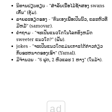
ນິທານປຽບທຽບ - "ສໍາລັບເນື້ອໄມ້ຊ້ໍາສອງ swans
ເຕັ້ນ" (ຕຸ້ມ).
ລາຍລະອຽດຂອງ - "ຕົນເອງເພື່ອເປັນນິ້ວ, ແລະຫົວທີ່
ມີຫມໍ້" (samovar).
ຄໍາຖາມ - "ຈະເປັນແນວໃດໃນໂລກທັງຫມົດ
sweeter ແນວໃດ?" (ຝັນ).
jokes - "ຈະເປັນແນວໃດແມ່ນເກາະໄດ້ກ່າວກ່ຽວ
ກັບຂະຫນາດຂອງເຂົາ" (Yamal).
ມີຈໍານວນ - "6 ຟຸດ, 2 ຫົວແລະ 1 ຫາງ" (ໃນມ້າ).
ad