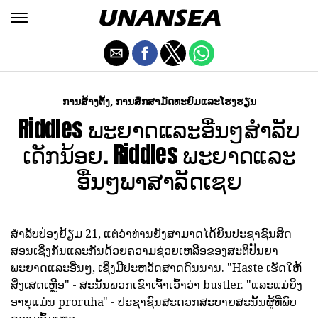
,
ການສ້າງຕັ້ງ
ການສຶກສາມັດທະຍົມແລະໂຮງຮຽນ
Riddles ພະຍາດແລະອື່ນໆສໍາລັບ
ເດັກນ້ອຍ. Riddles ພະຍາດແລະ
ອື່ນໆພາສາລັດເຊຍ
ສໍາລັບປ່ອງຢ້ຽມ 21, ແຕ່ວ່າທ່ານຍັງສາມາດໄດ້ຍິນປະຊາຊົນສິດ
ສອນເຊິ່ງກັນແລະກັນດ້ວຍຄວາມຊ່ວຍເຫລືອຂອງສະຕິປັນຍາ
ພະຍາດແລະອື່ນໆ, ເຊິ່ງມີປະຫວັດສາດດົນນານ. "Haste ເຮັດໃຫ້
ສິ່ງເສດເຫຼືອ" - ສະນັ້ນພວກເຂົາເຈົ້າເວົ້າວ່າ bustler. "ແລະແມ່ຍິງ
ອາຍຸແມ່ນ proruha" - ປະຊາຊົນສະດວກສະບາຍສະນັ້ນຜູ້ທີ່ພົບ