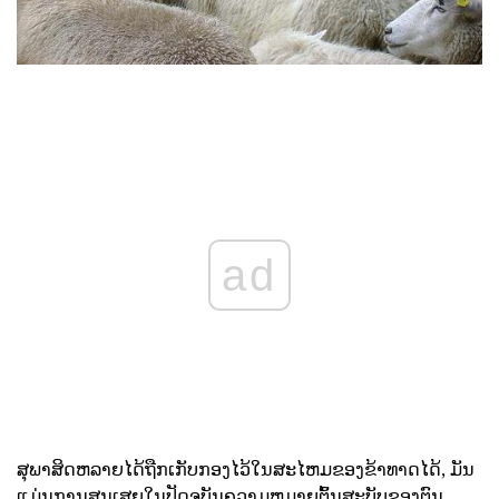
ad
ສຸພາສິດຫລາຍໄດ້ຖືກເກັບກອງໄວ້ໃນສະໄຫມຂອງຂ້າທາດໄດ້, ມັນ
ແມ່ນການສູນເສຍໃນປັດຈຸບັນຄວາມຫມາຍຕົ້ນສະບັບຂອງຕົນ,