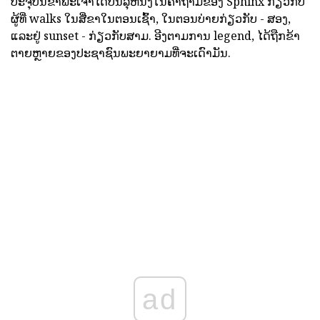
ປະຈຸບັນຂ້າພະເຈົ້າໄດ້ບັນລຸຫນຶ່ງໃນຄໍາຖາມຂອງ Sphinx ກ່ຽວກັບ
ຜູ້ທີ່ walks ໃນສີ່ຂາໃນຕອນເຊົ້າ, ໃນຕອນບ່າຍກ່ຽວກັບ - ສອງ,
ແລະຢູ່ sunset - ກ່ຽວກັບສາມ. ອີງຕາມການ legend, ໄດ້ຖືກຂ້າ
ຕາຍຫຼາຍຂອງປະຊາຊົນພະຍາຍາມທີ່ຈະເດົາມັນ.
ad