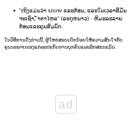
"ເຖິງແມ່ນວ່າ snow ແລະກ້ອນ, ແລະໃນເວລາທີ່ມັນ
ຈະເຊົາ, ້ໍາຕາໄຫລ" (ລະດູຫນາວ) - ຫິມະລະລາຍ
ກ້ອນແລະຄຸນສົມບັດ.
ໃນວິທີການດັ່ງກ່າວນີ້, ຜູ້ໃຫຍ່ສອນເດັກນ້ອຍໃຫ້ຄວາມສົນໃຈກັບ
ຄຸນນະພາບຂອງແຕ່ລະປະກົດການບຸກຄົນແລະລັກສະນະມັນ.
ad