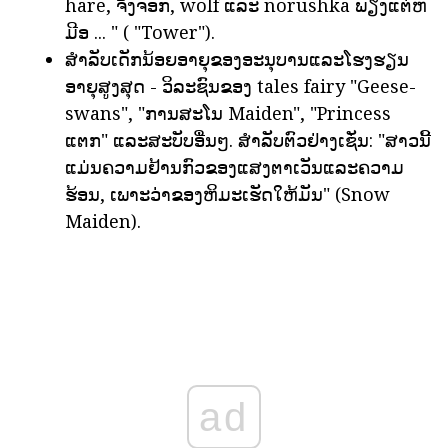
hare, ຈິ້ງຈອກ, wolf ແລະ norushka ພຽງແຕ່ຫ
ມີອ ... " ( "Tower").
ສໍາລັບເດັກນ້ອຍອາຍຸຂອງອະນຸບານແລະໂຮງຮຽນ
ອາຍຸສູງສຸດ - ວິລະຊົນຂອງ tales fairy "Geese-
swans", "ການສະໂນ Maiden", "Princess
ແຕກ" ແລະສະບັບອື່ນໆ. ສໍາລັບຕົວຢ່າງເຊັ່ນ: "ສາວນີ້
ແມ່ນຄວາມຢ້ານກົວຂອງແສງຕາເວັນແລະຄວາມ
ຮ້ອນ, ເພາະວ່າຂອງຫິມະເຮັດໃຫ້ມັນ" (Snow
Maiden).
ad