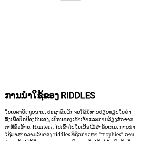
ການນໍາໃຊ້ຂອງ RIDDLES
ໃນເວລາວັດຖຸບູຮານ, ປະຊາຊົນມັກຈະໃຊ້ນິທານປຽບທຽບໃນຄໍາ
ສັ່ງເພື່ອປົກປ້ອງຕົນເອງ, ເຮືອນຂອງເຂົາເຈົ້າແລະການລ້ຽງສັດຈາກ
ຕາທີ່ຊົ່ວຮ້າຍ. Hunters, ໄປເຂົ້າໄປໃນເນື້ອໄມ້ສໍາລັບເກມ, ການນໍາ
ໃຊ້ພາສາຄວາມລັບຂອງ riddles ທີ່ຖືກກ່າວຫາ "trophies" ການ