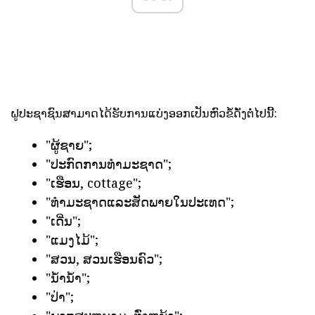
ຝູປະຊາຊົນສາມາດໄດ້ຮັບການແບ່ງອອກເປັນຫົວຂໍ້ດັ່ງຕໍ່ໄປນີ້:
"ຜູ້ຊາຍ";
"ປະກົດການທໍາມະຊາດ";
"ເຮືອນ, cottage";
"ທໍາມະຊາດແລະສັດພາຍໃນປະເທດ";
"ເດີ່ນ";
"ແມງໄມ້";
"ສວນ, ສວນເຮືອນຄົວ";
"ນ້ໍານ້ໍາ";
"ປ່າ";