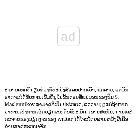
ad
ຫມາຍເຫດທີ່ກ່ຽວຂ້ອງກັບຫນັງສືແລະປາກເວົ້າ, ຂີດລາວ, ແຕ່ມັນ
ອາດຈະໄດ້ຮັບການເພີ່ມທີ່ຢູ່ໃນຂັ້ນຕອນທີ່ແນ່ນອນຂອງປຶ້ມ S.
Maslennikov ສາມາດທີ່ເປັນປະໂຫຍດ, ແຕ່ວ່າພຽງແຕ່ຖ້າຫາກ
ວ່າທ່ານເບິ່ງການເຮັດວຽກຂອງຕົນທັງຫມົດ. ເພາະສະນັ້ນ, ການແຜ່
ກະຈາຍຂອງວຽກງານຂອງ writer ໄດ້ໂຈະໂດຍຜ່ານຫນັງສືເຄືອ
ຂ່າຍສາດສະຫນາຈັກ.