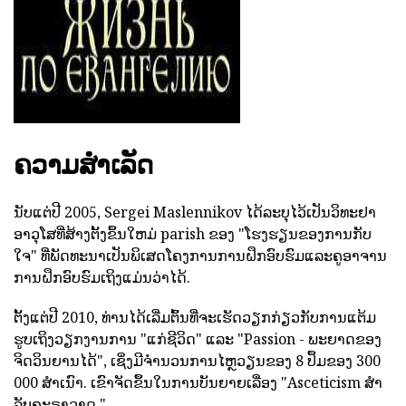
ຄວາມສໍາເລັດ
ນັບແຕ່ປີ 2005, Sergei Maslennikov ໄດ້ລະບຸໄວ້ເປັນວິທະຢາ
ອາວຸໂສທີ່ສ້າງຕັ້ງຂຶ້ນໃຫມ່ parish ຂອງ "ໂຮງຮຽນຂອງການກັບ
ໃຈ" ທີ່ພັດທະນາເປັນພິເສດໂຄງການການຝຶກອົບຮົມແລະຄູອາຈານ
ການຝຶກອົບຮົມເຖິງແມ່ນວ່າໄດ້.
ຕັ້ງແຕ່ປີ 2010, ທ່ານໄດ້ເລີ່ມຕົ້ນທີ່ຈະເຮັດວຽກກ່ຽວກັບການແຕ້ມ
ຮູບເຖິງວຽກງານການ "ແກ່ຊີວິດ" ແລະ "Passion - ພະຍາດຂອງ
ຈິດວິນຍານໄດ້", ເຊິ່ງມີຈໍານວນການໄຫຼວຽນຂອງ 8 ປຶ້ມຂອງ 300
000 ສໍາເນົາ. ເຂົາຈັດຂຶ້ນໃນການບັນຍາຍເລື່ອງ "Asceticism ສໍາ
ລັບຄະຣາວາດ."