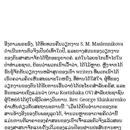
ອີງຕາມພຣະອົງ, ໄດ້ທົບທວນຄືນວຽກງານ S. M. Maslennikova
ດໍາເນີນການຕົວຈິງເປັນບໍ່ເທົ່າໃດປີ, ແລະບາງສ່ວນຂອງວຽກງານ
ຂອງຕົນສາສນາຈັກໄດ້ຖືກອະນຸຍາດຄໍ. ແຕ່ໃນໄລຍະໄກເຂົ້າໄປໃນ
ປ່າທໍາມະຊາດ, ຍ້ອນວ່າພວກເຂົາເວົ້າວ່າ, ໄດ້ໄມ້ຫຼາຍ. ຫຼັງຈາກໄດ້
ຮັບຮູ້ຈັກກັບວຽກງານຫລ້າສຸດຂອງເຂົາ writers ທີ່ພວກເຮົາໄດ້
ເຮັດຄວາມຄິດເຫັນສະເພາະໃດຫນຶ່ງ, ທີ່ທ່ານໄດ້ໃສ່ໃຈ. ຜູ້ທີ່ຂອງ
ວຽກງານຂອງຕົນໄດ້ຮັບການເອີ້ນວ່າບໍ່ໄດ້ປະໂຍດສໍາລັບຄຣິສ, ແລະ
ອັນຕະລາຍເຖິງແມ່ນວ່າ (ຕາມ Kostishaka OV) ສໍາລັບປະຊາຊົນ
ຜູ້ໃຫຍ່ບໍ່ໄດ້ຢູ່ໃນຊີວິດທາງວິນຍານ. Rev. George Shinkarenko
ຄໍາເຫັນກ່ຽວກັບສະຖານະການນີ້: "ເມື່ອໄດ້ຍິນອໍານາດຂອງກະ
ສານອ້າງອີງຂອງບັນພະບຸລຸດໄດ້, ຈໍານວນຫຼາຍອາດຈະຄິດວ່ານີ້
ແມ່ນການຕີລາຄາຂອງຄໍາສອນຂອງເຂົາເຈົ້າແລະຕົວຈິງແລ້ວສອນ
ຂອງສາສນາຈັກແບບດັ້ງເດີມຂອງແມ່ນປ້ອນຜ່ານປະສົບການທາງ