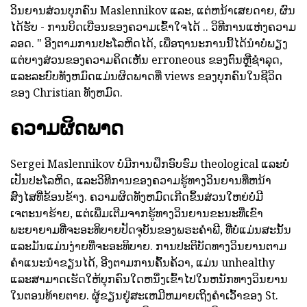
ວິນຍານສ່ວນບຸກຄົນ Maslennikov ແລະ, ແຕ່ຫນ້າເສຍດາຍ, ຜົນ
ໄດ້ຮັບ - ການບິດເບືອນຂອງຄວາມເຂົ້າໃຈໄດ້ .. ວິທີການແຫ່ງຄວາມ
ລອດ. " ອີງຕາມການປະໂລຫິດໄດ້, ເພື່ອຖານະການນີ້ໄດ້ນໍາບໍ່ພຽງ
ແຕ່ບາງສ່ວນຂອງຄວາມຄິດເຫັນ erroneous ຂອງຕົນຫຼືຊໍາລຸດ,
ແລະລະບົບທັງຫມົດແມ່ນຜິດພາດທີ່ views ຂອງບຸກຄົນໃນຊີວິດ
ຂອງ Christian ທັງຫມົດ.
ຄວາມຜິດພາດ
Sergei Maslennikov ບໍ່ມີການຝຶກອົບຮົມ theological ແລະບໍ່
ເປັນປະໂລຫິດ, ແລະວິທີການຂອງຄວາມຮູ້ທາງວິນຍານທີ່ຫນ້າ
ສົງໄສທີ່ຂ້ອນຂ້າງ. ຄວາມຜິດທັງຫມົດເກີດຂຶ້ນສ່ວນໃຫຍ່ບໍ່ມີ
ເຈຕະນາຮ້າຍ, ແຕ່ເພີ່ມເຕີມຈາກຮູ້ທາງວິນຍານຂະນະທີ່ເຂົາ
ພະຍາຍາມທີ່ຈະອະທິບາຍປັດຈຸບັນຂອງພຣະຄໍາພີ, ທີ່ບໍ່ແມ່ນສະນັ້ນ
ແລະມັນແມ່ນງ່າຍທີ່ຈະອະທິບາຍ. ການປະຕິບັດທາງວິນຍານຕາມ
ຄໍາແນະນໍາຂຽນໄດ້, ອີງຕາມການຄົ້ນຄ້ວາ, ແມ່ນ unhealthy
ແລະສາມາດເຮັດໃຫ້ບຸກຄົນໃດຫນຶ່ງເຂົ້າໄປໃນຫນັກທາງວິນຍານ
ໃນຕອນທ້າຍຕາຍ. ຜູ້ຂຽນຢູ່ສະເຫມີຫມາຍເຖິງຄໍາເວົ້າຂອງ St.