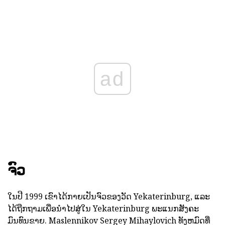
ad
ຈົວ
ໃນປີ 1999 ເຂົາໄດ້ກາຍເປັນຈົວຂອງວັດ Yekaterinburg, ແລະ
ໄດ້ຖືກຖາມເພື່ອນໍາໄປສູ່ໃນ Yekaterinburg ພະແນກສັງຄະ
ມົນທົນຂາຍ. Maslennikov Sergey Mihaylovich ທັງຫມົດທີ່