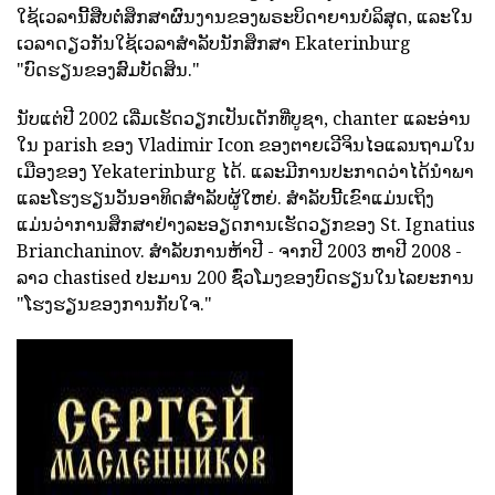
ໃຊ້ເວລານີ້ສືບຕໍ່ສຶກສາຜົນງານຂອງພຣະບິດາຍານບໍລິສຸດ, ແລະໃນ
ເວລາດຽວກັນໃຊ້ເວລາສໍາລັບນັກສຶກສາ Ekaterinburg
"ບົດຮຽນຂອງສົມບັດສິນ."
ນັບແຕ່ປີ 2002 ເລີ່ມເຮັດວຽກເປັນເດັກທີ່ບູຊາ, chanter ແລະອ່ານ
ໃນ parish ຂອງ Vladimir Icon ຂອງຕາຍເວີຈິນໄອແລນຖາມໃນ
ເມືອງຂອງ Yekaterinburg ໄດ້. ແລະມີການປະກາດວ່າໄດ້ນໍາພາ
ແລະໂຮງຮຽນວັນອາທິດສໍາລັບຜູ້ໃຫຍ່. ສໍາລັບນີ້ເຂົາແມ່ນເຖິງ
ແມ່ນວ່າການສຶກສາຢ່າງລະອຽດການເຮັດວຽກຂອງ St. Ignatius
Brianchaninov. ສໍາລັບການຫ້າປີ - ຈາກປີ 2003 ຫາປີ 2008 -
ລາວ chastised ປະມານ 200 ຊົ່ວໂມງຂອງບົດຮຽນໃນໄລຍະການ
"ໂຮງຮຽນຂອງການກັບໃຈ."