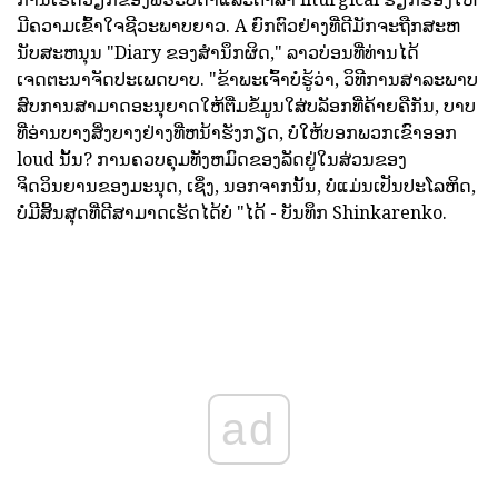
ມີຄວາມເຂົ້າໃຈຊີວະພາບຍາວ. A ຍົກຕົວຢ່າງທີ່ດີມັກຈະຖືກສະຫ
ນັບສະຫນຸນ "Diary ຂອງສໍານຶກຜິດ," ລາວບ່ອນທີ່ທ່ານໄດ້
ເຈດຕະນາຈັດປະເພດບາບ. "ຂ້າພະເຈົ້າບໍ່ຮູ້ວ່າ, ວິທີການສາລະພາບ
ສົບການສາມາດອະນຸຍາດໃຫ້ຕື່ມຂໍ້ມູນໃສ່ບລັອກທີ່ຄ້າຍຄືກັນ, ບາບ
ທີ່ອ່ານບາງສິ່ງບາງຢ່າງທີ່ຫນ້າຮັງກຽດ, ບໍ່ໃຫ້ບອກພວກເຂົາອອກ
loud ນັ້ນ? ການຄວບຄຸມທັງຫມົດຂອງລັດຢູ່ໃນສ່ວນຂອງ
ຈິດວິນຍານຂອງມະນຸດ, ເຊິ່ງ, ນອກຈາກນັ້ນ, ບໍ່ແມ່ນເປັນປະໂລຫິດ,
ບໍ່ມີສິ້ນສຸດທີ່ດີສາມາດເຮັດໄດ້ບໍ່ "ໄດ້ - ບັນທຶກ Shinkarenko.
ad