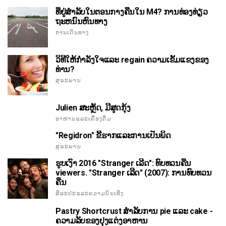
ທີ່ຢູ່ສໍາລັບໃນຕອນກາງຄືນໃນ M4? ການທ່ອງທ່ຽວ
ຖະຫນົນຫົນທາງ
ການເດີນທາງ
ວິທີໃຫ້ກໍາລັງໃຈແລະ regain ຄວາມເຂັ້ມແຂງຂອງ
ທ່ານ?
ສຸຂະພາບ
Julien ສະຫຼັດ, ມີສູດກຸ້ງ
ອາຫານແລະເຄື່ອງດື່ມ
"Regidron" ຂີ້ຮາກແລະການເປັນພິດ
ສຸຂະພາບ
ຮູບເງົາ 2016 "Stranger ເລີດ": ທົບທວນຄືນ
viewers. "Stranger ເລີດ" (2007): ການທົບທວນ
ຄືນ
ສິລະປະແລະຄວາມບັນເທີງ
Pastry Shortcrust ສໍາລັບການ pie ແລະ cake -
ຄວາມລັບຂອງປຸງແຕ່ງອາຫານ