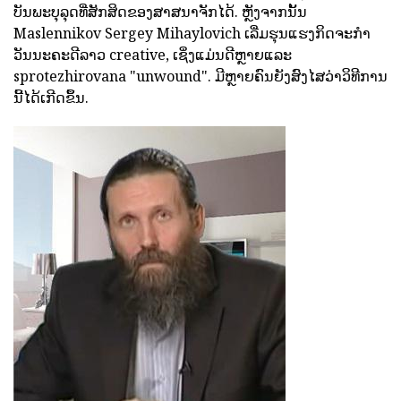
ບັນພະບຸລຸດທີ່ສັກສິດຂອງສາສນາຈັກໄດ້. ຫຼັງຈາກນັ້ນ
Maslennikov Sergey Mihaylovich ເລີ່ມຮຸນແຮງກິດຈະກໍາ
ວັນນະຄະດີລາວ creative, ເຊິ່ງແມ່ນດີຫຼາຍແລະ
sprotezhirovana "unwound". ມີຫຼາຍຄົນຍັງສົງໄສວ່າວິທີການ
ນີ້ໄດ້ເກີດຂຶ້ນ.