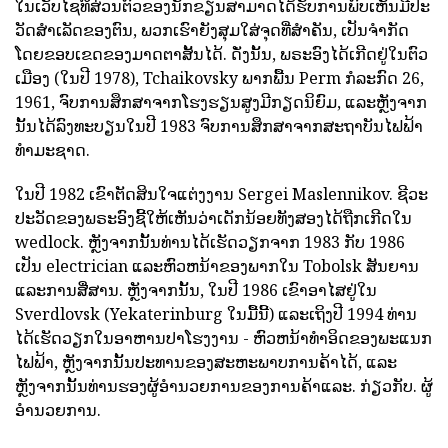
ໃນເວັບໄຊທ໌ສ່ວນຕົວຂອງນັກຂຽນສາມາດໄດ້ຮັບການພົບເຫັນມີປະ
ວັດສໍາເລັດຂອງຕົນ, ພວກເຮົາຍັງສຸມໃສ່ຈຸດທີ່ສໍາຄັນ, ເປັນຈໍາກັດ
ໂດຍຂອບເຂດຂອງມາດຕາສັ້ນໄດ້. ດັ່ງນັ້ນ, ພຣະອົງໄດ້ເກີດຢູ່ໃນຕົວ
ເມືອງ (ໃນປີ 1978), Tchaikovsky ພາກພື້ນ Perm ກໍລະກົດ 26,
1961, ຈົບການສຶກສາຈາກໂຮງຮຽນສູງມີກຽດນິຍົມ, ແລະຫຼັງຈາກ
ນັ້ນໄດ້ລົງທະບຽນໃນປີ 1983 ຈົບການສຶກສາຈາກສະຖາບັນໄຟຟ້າ
ທໍາມະຊາດ.
ໃນປີ 1982 ເຂົາຕັດສິນໃຈແຕ່ງງານ Sergei Maslennikov. ຊີວະ
ປະວັດຂອງພຣະອົງຊີ້ໃຫ້ເຫັນວ່າເດັກນ້ອຍທັງສອງໄດ້ຖືກເກີດໃນ
wedlock. ຫຼັງຈາກນັ້ນທ່ານໄດ້ເຮັດວຽກຈາກ 1983 ກັບ 1986
ເປັນ electrician ແລະຫົວຫນ້າຂອງພາກໃນ Tobolsk ສັນຍານ
ແລະການສື່ສານ. ຫຼັງຈາກນັ້ນ, ໃນປີ 1986 ເຂົາອາໄສຢູ່ໃນ
Sverdlovsk (Yekaterinburg ໃນມື້ນີ້) ແລະເຖິງປີ 1994 ທ່ານ
ໄດ້ເຮັດວຽກໃນອາຫານປາໂຮງງານ - ຫົວຫນ້າທໍາອິດຂອງພະແນກ
ໄຟຟ້າ, ຫຼັງຈາກນັ້ນປະທານຂອງສະຫະພາບການຄ້າໄດ້, ແລະ
ຫຼັງຈາກນັ້ນທ່ານຮອງຜູ້ອໍານວຍການຂອງການຄ້າແລະ. ກ່ຽວກັບ. ຜູ້
ອໍານວຍການ.