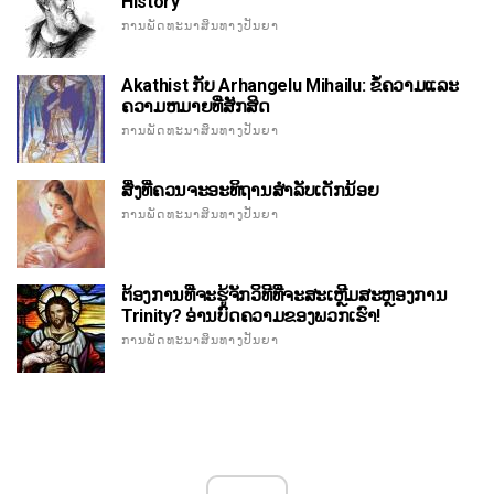
History
ການພັດທະນາສິນທາງປັນຍາ
Akathist ກັບ Arhangelu Mihailu: ຂໍ້ຄວາມແລະ
ຄວາມຫມາຍທີ່ສັກສິດ
ການພັດທະນາສິນທາງປັນຍາ
ສິ່ງທີ່ຄວນຈະອະທິຖານສໍາລັບເດັກນ້ອຍ
ການພັດທະນາສິນທາງປັນຍາ
ຕ້ອງການທີ່ຈະຮູ້ຈັກວິທີທີ່ຈະສະເຫຼີມສະຫຼອງການ
Trinity? ອ່ານບົດຄວາມຂອງພວກເຮົາ!
ການພັດທະນາສິນທາງປັນຍາ