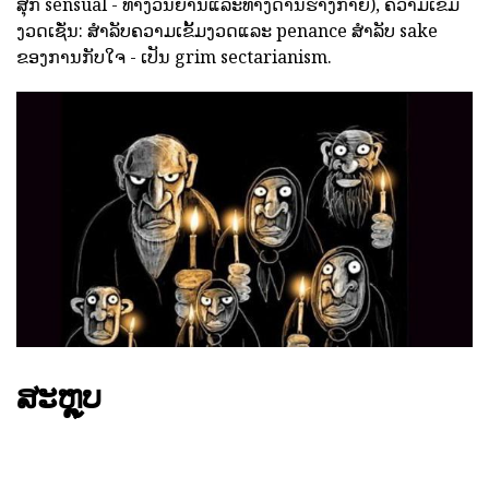
ສຸກ sensual - ທາງວິນຍານແລະທາງດ້ານຮ່າງກາຍ), ຄວາມເຂັ້ມ
ງວດເຊັ່ນ: ສໍາລັບຄວາມເຂັ້ມງວດແລະ penance ສໍາລັບ sake
ຂອງການກັບໃຈ - ເປັນ grim sectarianism.
ສະຫຼຸບ