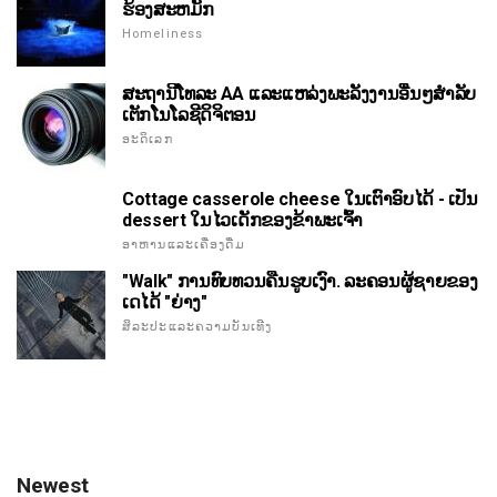
ຮ້ອງສະຫມັກ
Homeliness
ສະຖານີໂທລະ AA ແລະແຫລ່ງພະລັງງານອື່ນໆສໍາລັບ
ເຕັກໂນໂລຊີດິຈິຕອນ
ອະດິເລກ
Cottage casserole cheese ໃນເຕົາອົບໄດ້ - ເປັນ
dessert ໃນໄວເດັກຂອງຂ້າພະເຈົ້າ
ອາຫານແລະເຄື່ອງດື່ມ
"Walk" ການທົບທວນຄືນຮູບເງົາ. ລະຄອນຜູ້ຊາຍຂອງ
ເດໄດ້ "ຍ່າງ"
ສິລະປະແລະຄວາມບັນເທີງ
Newest