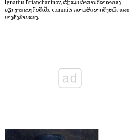
Ignatius Brianchaninov, ເຖິງແມ່ນວ່າການຕີລາຄາຂອງ
ວຽກງານຂອງຕົນທີ່ເປັນ commits ຄວາມຜິດພາດທັງຫມົດແລະ
ບາງຄັ້ງຮ້າຍແຮງ.
ad