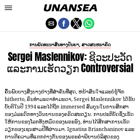
,
ການພັດທະນາສິນທາງປັນຍາ
ສາດສະຫນາຄິດ
Sergei Maslennikov: ຊີວະປະວັດ
ແລະການເຮັດວຽກ Controversial
ຄົ້ນພົບບາງສິ່ງບາງຢ່າງທີ່ສໍາຄັນທີ່ສຸດ, ຫນ້າສົນໃຈແລະບໍ່ຮູ້ຈັກ
hitherto, ຄົນທໍາມະດາທໍາມະດາ, Sergei Maslennikov ໄດ້ຮັບ
ບັບຕິໃນປີ 1994 ແລະໄດ້ຖືກ immersed ສົມບູນໃນການສຶກສາ
ຂອງມໍລະດົກທາງວິນຍານຂອງຄຣິດສະຕຽນ. ການປະຕິບັດຊຶ່ງເຮັດ
ໃຫ້ການຂອງໂລກທັງຫມົດຂອງພຣະອົງ, ທ່ານໄດ້ສຶກສາການເຮັດ
ວຽກຂອງເຊນສາມປີທີ່ຜ່ານມາ. Ignatius Brianchaninov ແລະ
ການຕີຄວາມທີ່ແຕກຕ່າງກັນຂອງພຣະຄໍາພີຍານບໍລິສຸດຂອງ