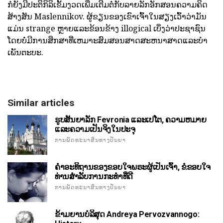
ກໍຍັງມີປະຕິກິລິເຂັ້ມງວດເພີ່ມເຕີມຕໍ່ກັບລາຍລັກອັກສອນຄວາມຄິດ
ສ້າງສັນ Maslennikov. ຜູ້ຂຽນຂອງເຂົາເຈົ້າໃນສຽງເວົ້າວ່າມັນ
ແມ່ນ strange ຫຼາຍແລະຂ້ອນຂ້າງ illogical ເບິ່ງວ່າປະຊາຊົນ
ໂດຍບໍ່ມີການສຶກສາທີ່ເຫມາະສົມສອນສາດສະຫນາສາດແລະບໍາ
ເພັນຕະບະ.
Similar articles
ຮູບສັນຍາລັກ Fevronia ແລະເປໂຕ, ຄວາມຫມາຍ
ແລະຄວາມເປັນຈິງໃນປະຈຸ
ການພັດທະນາສິນທາງປັນຍາ
ຄໍາອະທິຖານຂອງຂອບໃຈພຣະຜູ້ເປັນເຈົ້າ, ຂໍຂອບໃຈ
ທ່ານສໍາລັບການກະທໍາທີ່ດີ
ການພັດທະນາສິນທາງປັນຍາ
ຂ້າມຍານບໍລິສຸດ Andreya Pervozvannogo: