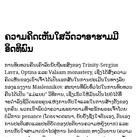
ຄວາມຄິດເຫັນໃສວັດວາອາຮາມມີ
ອິດທິພົນ
ການທົບທວນຄືນເຄົາລົບນັບຖືພະສົງຂອງ Trinity-Sergius
Lavra, Optina ແລະ Valaam monastery, ເຊິ່ງໄດ້ສົ່ງຄວາມ
ຄິດເຫັນຂອງເຂົາເຈົ້າໄດ້ເປັນເອກສັນໃນການປະເມີນໃນທາງລົບ
ຂອງແຮງງານ Maslennikov. ສະຖານທີ່ພົບທົ່ວໄປໃນການທົບທວນ
ຄືນໄດ້ເປັນ "ແມ່ແບບ" ວິທີການ, ເຊິ່ງເຮັດໃຫ້ມັນເປັນໄປບໍ່ໄດ້ທີ່
ຈະດໍາລົງຊີວິດພຣະຄຸນແຫ່ງການກັບໃຈແລະໃນການສ້າງຕັ້ງຂອງ
ບຸກຄົນ. ພວກເຂົາພົບວ່າຄວາມພະຍາຍາມທີ່ຈະຮັກພຣະເຈົ້າໂດຍ
ບໍ່ມີການ penance (ໂດຍເຈດຕະນາ, ຍັບຍັ້ງຊັ່ງໃຈຕົນເອງ, ຕົນເອງ
ການປະຕິເສດແລະປະຕິບັດຂອງປະຕິຍານຄວາມຫຍຸ້ງຍາກ) ແລະ
ການກັບໃຈສາມາດນໍາໄປສູ່ການ hedonism ທາງວິນຍານ (ຄວາມ