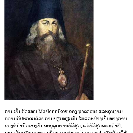
ການເປັນຕົວແທນ Maslennikov ຂອງ passions ແລະຄຸນງາມ
ຄວາມດີປະກອບດ້ວຍການປຽບທຽບກົນໄກແລະຢ່າງເປັນທາງການ
ຂອງຂໍ້ກໍານົດຂອງບັນພະບຸລຸດຍານບໍລິສຸດ, ແຕ່ບໍລິສຸດພຣະຄໍາພີ,
ການເຮັດວຽກຂອງພຣະບິດາແລະຕໍາລາ liturgical ຮຽກຮ້ອງໃຫ້