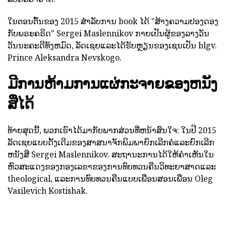
ໃນຕອນຕົ້ນຂອງ 2015 ສໍາລັບການ book ໄດ້ "ສ້າງຄວາມປອງດອງ
ກັບພຣະຄຣິດ" Sergei Maslennikov ກາຍເປັນຜູ້ຂອງລາງວັນ
ວັນນະຄະດີທັງຫມົດ, ລັດເຊຍແລະໄດ້ຮັບຫຼຽນຂອງເຊນເປັນ blgv.
Prince Aleksandra Nevskogo.
ມີການຫ້າມການແຜ່ກະຈາຍຂອງຫນັງ
ສືໄດ້
ທ້າຍສຸດນີ້, ພວກເຮົາໄດ້ມາກັບພາກສ່ວນທີ່ຫນ້າສົນໃຈ: ໃນປີ 2015
ລັດເຊຍແບບດັ້ງເດີມຂອງສາສນາຈັກພິມພາຍົກເລີກຄໍແລະຍົກເລີກ
ຫນັງສື Sergei Maslennikov. ສະຖານະການໄດ້ໃຫ້ຄໍາເຫັນໃນ
ຫົວສະແດງຂອງກອງເລຂາຂອງການທົບທວນຄືນວິທະຍາສາດແລະ
theological, ແລະການທົບທວນຄືນແບບເພື່ອນສອນເພື່ອນ Oleg
Vasilevich Kostishak.