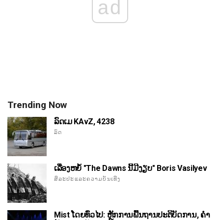
ad
Trending Now
ລົດເມ KAvZ, 4238
ລົດ
ເລື່ອງຫຍໍ້ "The Dawns ນີ້ມີງຽບ" Boris Vasilyev
ສິລະປະແລະຄວາມບັນເທີງ
Mist ໂດຍທົ່ວໄປ: ຫຼັກການພື້ນຖານປະຕິບັດການ, ຄໍາ