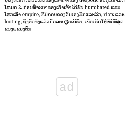
ໂຫມດ 2. ກ່ອນທີ່ຈະຕາຂອງເຂົາເຈົ້າໄດ້ຮັບ humiliated ແລະ
ໂສກເສົ້າ empire, ທີ່ມີຄອບຄອງຕົນເອງມັກແລະລັກ, riots ແລະ
looting; ຊຶ່ງຕົວຈິງແລ້ວກົດລະບຽບເອີຣົບ, ເພື່ອເຮັດໃຫ້ທີ່ດີທີ່ສຸດ
ຂອງແຂວງຕົນ.
ad