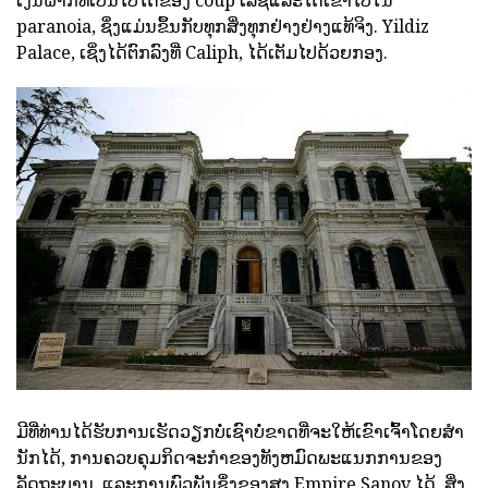
paranoia, ຊຶ່ງແມ່ນຂຶ້ນກັບທຸກສິ່ງທຸກຢ່າງຢ່າງແທ້ຈິງ. Yildiz
Palace, ເຊິ່ງໄດ້ຕົກລົງທີ່ Caliph, ໄດ້ເຕັມໄປດ້ວຍກອງ.
ມີທີ່ທ່ານໄດ້ຮັບການເຮັດວຽກບໍ່ເຊົາບໍ່ຂາດທີ່ຈະໃຫ້ເຂົາເຈົ້າໂດຍສໍາ
ນັກໄດ້, ການຄວບຄຸມກິດຈະກໍາຂອງທັງຫມົດພະແນກການຂອງ
ລັດຖະບານ, ແລະການພົວພັນຊຶ່ງຂອງສູງ Empire Sanov ໄດ້. ສິ່ງ