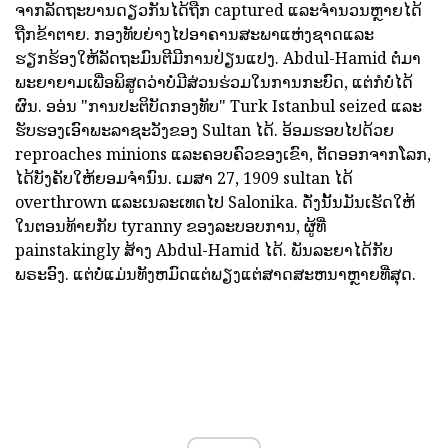
ຈາກລັດຖະບານດຽວກັນໄດ້ຖືກ captured ແລະຈໍານວນຫຼາຍໄດ້
ຖືກຂ້າຕາຍ. ກອງທັບຍ່າງໄປອາຄານສະພາແຫ່ງຊາດແລະ
ຮຽກຮ້ອງໃຫ້ລັດຖະມົນຕີມີການປ່ຽນແປງ. Abdul-Hamid ຕໍ່ມາ
ພະຍາຍາມເພື່ອພິສູດວ່າບໍ່ມີສ່ວນຮ່ວມໃນການກະບົດ, ແຕ່ກໍບໍ່ໄດ້
ຜົນ. ອອ່ນ "ການປະຕິບັດກອງທັບ" Turk Istanbul seized ແລະ
ຮັບຮອງເອົາພະລາຊະວັງຂອງ Sultan ໄດ້. ອ້ອມຮອບໄປດ້ວຍ
reproaches minions ແລະຄອບຄົວຂອງເຂົາ, ຕັດອອກຈາກໂລກ,
ໄດ້ບັງຄັບໃຫ້ຍອມຈໍານົນ. ເມສາ 27, 1909 sultan ໄດ້
overthrown ແລະເນລະເທດໄປ Salonika. ດັ່ງນັ້ນມັນເຮັດໃຫ້
ໃນຕອນທ້າຍກັບ tyranny ຂອງລະບອບການ, ຜູ້ທີ່
painstakingly ສ້າງ Abdul-Hamid ໄດ້. ພັນລະຍາໄດ້ກັບ
ພຣະອົງ. ແຕ່ບໍ່ແມ່ນທັງຫມົດແຕ່ພຽງແຕ່ສາດສະຫນາຫຼາຍທີ່ສຸດ.