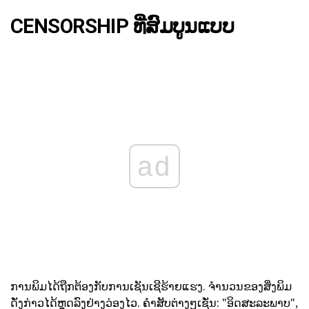
CENSORSHIP ທີ່ສົມບູນແບບ
ad
ການພິມໄດ້ຖືກຕ້ອງກັບການເຊັນເຊີຮ້າຍແຮງ. ຈໍານວນຂອງສິ່ງພິມ
ດັ່ງກ່າວໄດ້ຫຼຸດລົງຢ່າງວ່ອງໄວ. ຄໍາສັບຕ່າງໆເຊັ່ນ: "ອິດສະລະພາບ",