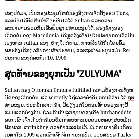
ສອງປີຕໍ່ມາ, ເປັນກອງປະຊຸມໃຫຍ່ຂອງອົງການຈັດຕັ້ງອອ່ນ Turk,
ແລະມັນໄດ້ຕັດສິນໃຈທີ່ຈະຂັບໄລ່ໄດ້ Sultan ແລະຄວາມ
ພະຍາຍາມຮ່ວມກັນເພື່ອຟື້ນຟູຖະທໍາມະນູນໄດ້. ສອງຂ້າງຂອງ
ເຕີກອອ່ນຂອງ Macedonia ໄດ້ຫຼຸດລົງເຂົ້າໄປໃນປະຊາກອນຕົວມັນ
ເອງຫານ sultan ຂອງ. ຢ່າງໃດກໍຕາມ, ກາຫລິບໄດ້ຖືກໂຄ່ນລົ້ມ.
ພຣະອົງໄດ້ກ່ຽວກັບການສໍາປະທານ, ແລະຖະທໍາມະນູນແມ່ນ Re:
ປະກາດຂອງກໍລະກົດ 10, 1908.
ສຸດທ້າຍຂອງຍຸກເປັນ "ZULYUMA"
Sultan ຂອງ Ottoman Empire fulfilled ຄວາມຕ້ອງການທັງຫ
ມົດຂອງເຕີກອອ່ນ, ແຕ່ secretly ໃຊ້ເວລາຕໍ່າດິນຕອນຕໍ່ຕ້ານໄດ້
ຖະ
ທໍາມະນູນ.
ປະຫວັດສາດ
ຊ້ໍາ, ມີພຽງແຕ່ໃນຕອນທ້າຍຂອງນາງນີ້
ແມ່ນແຕກຕ່າງກັນ. ຮ່ວມກັນກັບລູກຊາຍຂອງເຂົາ burhaneddin
ພວກເຂົາເຈົ້າເກັບກໍາຂໍ້ມູນບັນດາທະຫານນະຄອນຫລວງສະຫມັກ
ພັກພວກ, sprinkling ຂວາຄໍາແລະປະໄວ້. ໃນຕອນກາງຄືນເດືອນ
ເມສາໃນ 1909 ພວກເຂົາເຈົ້າຈັດການກະບົດ. ອອ່ນສປປລ Turks