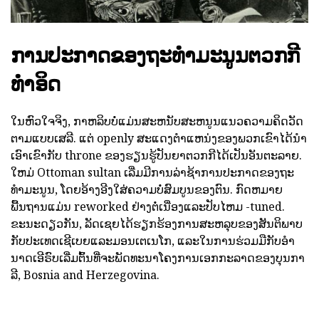
ການປະກາດຂອງຖະທໍາມະນູນຕວກກີ
ທໍາອິດ
ໃນຫົວໃຈຈິງ, ກາຫລິບບໍ່ແມ່ນສະຫນັບສະຫນູນແນວຄວາມຄິດວັດ
ຕາມແບບເສລີ. ແຕ່ openly ສະແດງຕໍາແຫນ່ງຂອງພວກເຂົາໄດ້ນໍາ
ເອົາເຂົາກັບ throne ຂອງຮຽນຮູ້ປັນຍາຕວກກີໄດ້ເປັນອັນຕະລາຍ.
ໃຫມ່ Ottoman sultan ເລີ່ມມີການລ່າຊ້າການປະກາດຂອງຖະ
ທໍາມະນູນ, ໂດຍອ້າງອີງໃສ່ຄວາມບໍ່ສົມບູນຂອງຕົນ. ກົດຫມາຍ
ພື້ນຖານແມ່ນ reworked ຢ່າງຕໍ່ເນື່ອງແລະປັບໄຫມ -tuned.
ຂະນະດຽວກັນ, ລັດເຊຍໄດ້ຮຽກຮ້ອງການສະຫລຸບຂອງສັນຕິພາບ
ກັບປະເທດເຊີເບຍແລະມອນເຕເນໂກ, ແລະໃນການຮ່ວມມືກັບອໍາ
ນາດເອີຣົບເລີ່ມຕົ້ນທີ່ຈະພັດທະນາໂຄງການເອກກະລາດຂອງບຸນກາ
ລີ, Bosnia and Herzegovina.