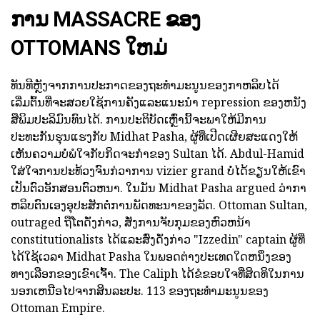
ການ MASSACRE ຂອງ
OTTOMANS ໃຫມ່
ທັນທີຫຼັງຈາກການປະກາດຂອງຖະທໍາມະນູນຂອງກາຫລິບໄດ້
ເລີ່ມຕົ້ນທີ່ຈະສວຍໃຊ້ການຄັງແລະແນະນໍາ repression ຂອງຫນັງ
ສືພິມປະລິມົນທົນໄດ້. ການປະຕິບັດເຫຼົ່ານີ້ຈະພາໃຫ້ມີການ
ປະທະກັນຮຸນແຮງກັບ Midhat Pasha, ຜູ້ທີ່ເປີດເຜີຍສະແດງໃຫ້
ເຫັນຄວາມບໍ່ພໍໃຈກັບກິດຈະກໍາຂອງ Sultan ໄດ້. Abdul-Hamid
ໃສ່ໃຈການປະທ້ວງຈົນກ່ວາການ vizier grand ບໍ່ໄດ້ຂຽນໃຫ້ເຂົາ
ເປັນຕົວອັກສອນຕົວຫນາ. ໃນມັນ Midhat Pasha argued ວ່າກາ
ຫລິບຕົນເອງອຸປະສັກຕໍ່ການພັດທະນາຂອງລັດ. Ottoman Sultan,
outraged ຖືໂຕດັ່ງກ່າວ, ສັ່ງການຈັບກຸມຂອງຫົວຫນ້າ
constitutionalists ໄດ້ແລະສົ່ງດັ່ງກ່າວ "Izzedin" captain ຜູ້ທີ່
ໄດ້ໃຊ້ເວລາ Midhat Pasha ໃນພອດຕ່າງປະເທດໃດຫນຶ່ງຂອງ
ທາງເລືອກຂອງເຂົາເຈົ້າ. The Caliph ໄດ້ຂໍຂອບໃຈທີ່ສິດທິໃນການ
ນອກເຫນືອໄປຈາກສິນລະປະ. 113 ຂອງຖະທໍາມະນູນຂອງ
Ottoman Empire.