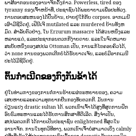
ພາສີອາກອນຂອງອານາຈັກດັ່ງກ່າວ. Powerless, tired ຂອງ
tyranny ຂອງເຈົ້າຫນ້າທີ່, ປະຊາຊົນໄດ້ພະຍາຍາມເພື່ອປະທ້ວງ.
ການຕອບສະຫນອງໄດ້ປົ້ນບ້ານ, ຢາຍຢູ່ໃກ້ກັບ corpses. ອາກເມນີ
ເຜົາມີຊີວິດຢູ່, ເຟີນີເຈີ mutilated ແລະ murdered ບ້ານທັງຫ
ມົດ. ສໍາລັບຕົວຢ່າງ, ໃນ Erzurum massacre ໄດ້ສ່ວນຫນຶ່ງແລະ
ຫລາຍແດ່, ແລະປະຊາກອນຕວກກີງ່າຍດາຍ. ແລະໃນຈົດຫມາຍ
ສະບັບຫນຶ່ງຂອງສປປລ Ottoman ເປັນ, ການແກ້ໄຂຄອບຄົວໄດ້,
ວ່າ none ການຂອງພວກເຕີກບໍ່ໄດ້ຮັບບາດເຈັບ, ແລະບໍ່ມີອາກເມນີ
ປະໄວ້ມີຊີວິດຢູ່.
ຕົ້ນກໍາເນີດຂອງກົງກັນຂ້າໄດ້
ຢູ່ໃນທ່າມກາງຂອງການກໍ່ການຮ້າຍແຜ່ຂະຫຍາຍຂອງ, ຄວາມ
ເສຍຫາຍແລະຄວາມທຸກຍາກຢືນກອງທັບຕວກກີ. ມັນການ
ປ່ຽນແປງ drastic sultan ໄດ້. ພວກເຂົາເຈົ້າໄດ້ສູງທີ່ສຸດການຝຶກ
ອົບຮົມທະຫານແລະໄດ້ຮັບການສຶກສາທີ່ດີເລີດ. ສິ່ງຈໍາເປັນ,
ສປປລຕວກກີ ໄດ້ກາຍເປັນປະຊາຊົນ enlightened ທີ່ສຸດໃນ
ອານາຈັກ. ການໃນທຸກວິທີທາງ, ພວກເຂົາເຈົ້າບໍ່ສາມາດເບິ່ງ calmly
ຢູ່ສິ່ງທີ່ເຮັດໃຫ້ປະເທດຂອງເຂົາເຈົ້າຂອງ despotic ອັບດຸນຮາມິດ