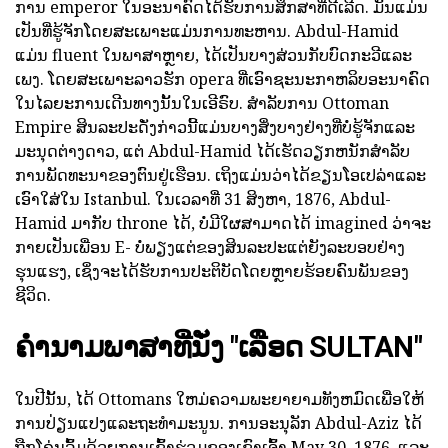
ການ emperor ໃນອະນາຄົດໄດ້ຮັບການສຶກສາທີ່ດີເລີດ. ມັນແມ່ນ
ເປັນທີ່ຮູ້ຈັກໂດຍສະເພາະແມ່ນການທະຫານ. Abdul-Hamid
ແມ່ນ fluent ໃນພາສາຫຼາຍ, ໄດ້ເປັນບາງສ່ວນກັບບົດກະວີແລະ
ເພງ. ໂດຍສະເພາະລາວຮັກ opera ທີ່ເອົາຊະນະກາຫລິບອະນາຄົດ
ໃນໄລຍະການເດີນທາງນັ້ນໃນເອີຣົບ. ສໍາລັບການ Ottoman
Empire ສິນລະປະດັ່ງກ່າວນີ້ແມ່ນບາງສິ່ງບາງຢ່າງທີ່ບໍ່ຮູ້ຈັກແລະ
ມະນຸດຕ່າງດາວ, ແຕ່ Abdul-Hamid ໄດ້ເຮັດວຽກຫນັກສໍາລັບ
ການພັດທະນາຂອງຕົນຢູ່ເຮືອນ. ເຖິງແມ່ນວ່າໄດ້ຂຽນໂອເປລ່າແລະ
ເອົາໃສ່ໃນ Istanbul. ໃນເວລາທີ່ 31 ສິງຫາ, 1876, Abdul-
Hamid ມາກັບ throne ໄດ້, ບໍ່ມີໃຜສາມາດໄດ້ imagined ວ່າຈະ
ກາຍເປັນເພື່ອນ E- ບໍ່ພຽງແຕ່ຂອງສິນລະປະແຕ່ຍັງລະບອບຢ່າງ
ຮຸນແຮງ, ເຊິ່ງຈະໄດ້ຮັບການປະຕິບັດໂດຍຫຼາຍຮ້ອຍຄົນພັນຂອງ
ຊີວິດ.
ຄໍານາມພາສາທີ່ນັ່ງ "ເລືອດ SULTAN"
ໃນປີນັ້ນ, ໄດ້ Ottomans ໃຫມ່ຄວາມພະຍາຍາມທັງຫມົດເພື່ອໃຫ້
ການປ່ຽນແປງແລະຖະທໍາມະນູນ. ການອະນຸລັກ Abdul-Aziz ໄດ້
ຖືກໂຄ່ນລົ້ມດ້ວຍການເຂົ້າຮ່ວມຂອງເຂົາເຈົ້າ May 30, 1876, ແລະ