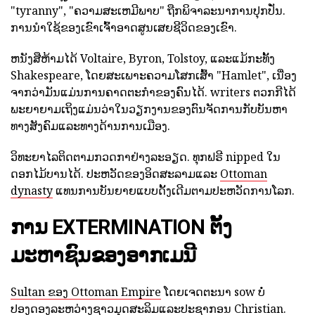
"tyranny", "ຄວາມສະເຫມີພາບ" ຖືກພິຈາລະນາການປຸກປັ່ນ.
ການນໍາໃຊ້ຂອງເຂົາເຈົ້າອາດສູນເສຍຊີວິດຂອງເຂົາ.
ຫນັງສືຫ້າມໄດ້ Voltaire, Byron, Tolstoy, ແລະແມ້ກະທັ້ງ
Shakespeare, ໂດຍສະເພາະຄວາມໂສກເສົ້າ "Hamlet", ເນື່ອງ
ຈາກວ່າມັນແມ່ນການຄາດຕະກໍາຂອງຄົນໄດ້. writers ຕວກກີໄດ້
ພະຍາຍາມເຖິງແມ່ນວ່າໃນວຽກງານຂອງຕົນຈັດການກັບບັນຫາ
ທາງສັງຄົມແລະທາງດ້ານການເມືອງ.
ວິທະຍາໄລຕິດຕາມກວດກາຢ່າງລະອຽດ. ທຸກຟຣີ nipped ໃນ
ດອກໄມ້ບານໄດ້. ປະຫວັດຂອງອິດສະລາມແລະ
Ottoman
dynasty
ແທນການບັນຍາຍແບບດັ້ງເດີມຕາມປະຫວັດການໂລກ.
ການ EXTERMINATION ຕັ້ງ
ມະຫາຊົນຂອງອາກເມນີ
Sultan ຂອງ Ottoman Empire
ໂດຍເຈດຕະນາ sow ບໍ່
ປອງດອງລະຫວ່າງຊາວມຸດສະລິມແລະປະຊາກອນ Christian.