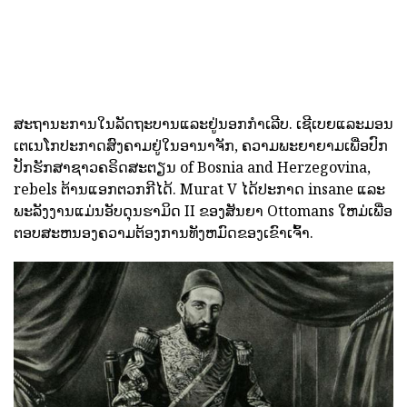
ສະຖານະການໃນລັດຖະບານແລະຢູ່ນອກກໍາເລີບ. ເຊີເບຍແລະມອນ
ເຕເນໂກປະກາດສົງຄາມຢູ່ໃນອານາຈັກ, ຄວາມພະຍາຍາມເພື່ອປົກ
ປັກຮັກສາຊາວຄຣິດສະຕຽນ of Bosnia and Herzegovina,
rebels ຕ້ານແອກຕວກກີໄດ້. Murat V ໄດ້ປະກາດ insane ແລະ
ພະລັງງານແມ່ນອັບດຸນຮາມິດ II ຂອງສັນຍາ Ottomans ໃຫມ່ເພື່ອ
ຕອບສະຫນອງຄວາມຕ້ອງການທັງຫມົດຂອງເຂົາເຈົ້າ.