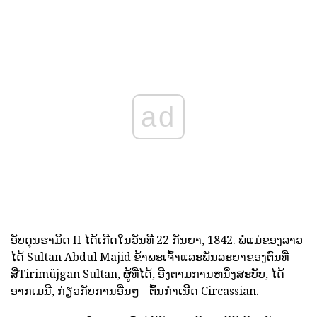
ad
ອັບດຸນຮາມິດ II ໄດ້ເກີດໃນວັນທີ 22 ກັນຍາ, 1842. ພໍ່ແມ່ຂອງລາວ
ໄດ້ Sultan Abdul Majid ຂ້າພະເຈົ້າແລະພັນລະຍາຂອງຕົນທີ່
ສີ່Tirimüjgan Sultan, ຜູ້ທີ່ໄດ້, ອີງຕາມການຫນຶ່ງສະບັບ, ໄດ້
ອາກເມນີ, ກ່ຽວກັບການອື່ນໆ - ຕົ້ນກໍາເນີດ Circassian.