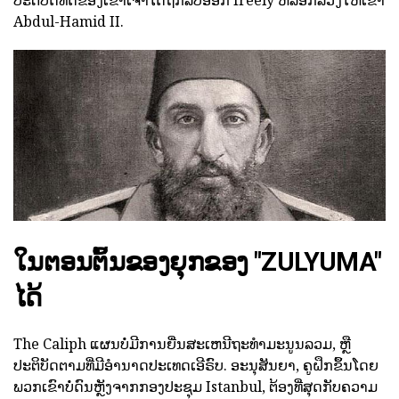
ປະຕິບັດທີ່ດີຂອງເຂົາເຈົ້າໄດ້ຖືກລຶບອອກ freely ຫລອກລວງໃຫ້ເຂົາ
Abdul-Hamid II.
ໃນຕອນຕົ້ນຂອງຍຸກຂອງ "ZULYUMA"
ໄດ້
The Caliph ແຜນບໍ່ມີການຍື່ນສະເຫນີຖະທໍາມະນູນລວມ, ຫຼື
ປະຕິບັດຕາມທີ່ມີອໍານາດປະເທດເອີຣົບ. ອະນຸສັນຍາ, ຄູຝຶກຂຶ້ນໂດຍ
ພວກເຂົາບໍ່ດົນຫຼັງຈາກກອງປະຊຸມ Istanbul, ຕ້ອງທີ່ສຸດກັບຄວາມ