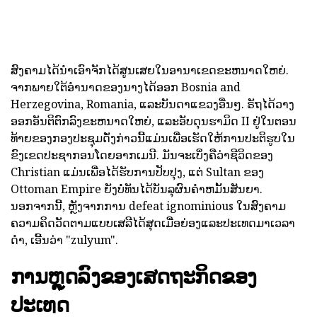
ສົງຄາມໄດ້ນໍາເອົາຈັກໄດ້ສູນເສຍໃນອານາເຂດຂະຫນາດໃຫຍ່.
ຈາກພາຍໃຕ້ອໍານາດຂອງນາງໄດ້ອອກ Bosnia and
Herzegovina, Romania, ແລະບັນດາແຂວງອື່ນໆ. ຣັຖໄດ້ວາງ
ອອກອັນຕິຕົກລົງຂະຫນາດໃຫຍ່, ແລະອັບດຸນຮາມິດ II ຢູ່ໃນຕອນ
ທ້າຍຂອງກອງປະຊຸມດັ່ງກ່າວນີ້ແມ່ນເພື່ອເຮັດໃຫ້ການປະຕິຮູບໃນ
ຂົງເຂດປະຊາກອນໂດຍອາກເມນີ. ມັນຈະເບິ່ງຄືວ່າຊີວິດຂອງ
Christian ແມ່ນເພື່ອໄດ້ຮັບການປັບປຸງ, ແຕ່ Sultan ຂອງ
Ottoman Empire ຍັງບໍ່ທັນໄດ້ບັນລຸຜົນຄໍາຫມັ້ນສັນຍາ.
ນອກຈາກນີ້, ຫຼັງຈາກການ defeat ignominious ໃນສົງຄາມ
ຄວາມຄິດວັດຕາມແບບເສລີໄດ້ສຸດເມ່ືອຍ່ອງແລະປະເທດມາເວລາ
ດໍາ, ເອີ້ນວ່າ "zulyum".
ການຫຼຸດລົງຂອງເສດຖະກິດຂອງ
ປະເທດ