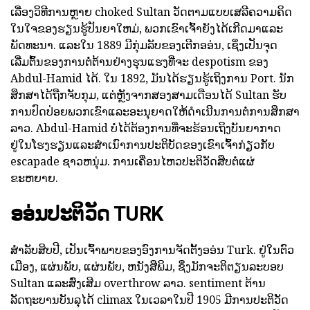
ເລື່ອງວິທີການຫຼາຍ choked Sultan ວັດຕາມແບບເສລີຄວາມຄິດ
ໃນໃຈຂອງຮຽນຮູ້ປັນຍາໃຫມ່, ພວກເຂົາເຈົ້າຍັງໄດ້ເກີດມາແລະ
ພັດທະນາ. ແລະໃນ 1889 ມີກຸ່ມລັບຂອງເຕີກອອ່ນ, ເຊິ່ງເປັນຈຸດ
ເລີ່ມຕົ້ນຂອງການຕໍ່ຕ້ານຢ່າງຮຸນແຮງທີ່ຈະ despotism ຂອງ
Abdul-Hamid ໄດ້. ໃນ 1892, ມັນໄດ້ຮຽນຮູ້ເຖິງການ Port. ນັກ
ສຶກສາໄດ້ຖືກຈັບກຸມ, ແຕ່ຫຼັງຈາກສອງສາມເດືອນໄດ້ Sultan ຮັບ
ການປົດປ່ອຍພວກເຂົາແລະອະນຸຍາດໃຫ້ດໍາເນີນການຕໍ່ການສຶກສາ
ລາວ. Abdul-Hamid ບໍ່ໄດ້ຕ້ອງການທີ່ຈະຮ້ອນເຖິງບັນຍາກາດ
ຢູ່ໃນໂຮງຮຽນແລະສໍາເນົາການປະຕິບັດຂອງເຂົາເຈົ້າກ່ຽວກັບ
escapade ຊາວຫນຸ່ມ. ການເຄື່ອນໄຫວປະຕິວັດສືບຕໍ່ແຜ່
ຂະຫຍາຍ.
ອອ່ນປະຕິວັດ TURK
ສໍາລັບສິບປີ, ເປັນເຈົ້າພາບຂອງອົງການຈັດຕັ້ງອອ່ນ Turk. ຢູ່ໃນຕົວ
ເມືອງ, ແຜ່ນພັບ, ແຜ່ນພັບ, ຫນັງສືພິມ, ຊຶ່ງມັກຈະຕິຕຽນລະບອບ
Sultan ແລະສົ່ງເສີມ overthrow ລາວ. sentiment ຕ້ານ
ລັດຖະບານບັນລຸໄດ້ climax ໃນເວລາໃນປີ 1905 ມີການປະຕິວັດ