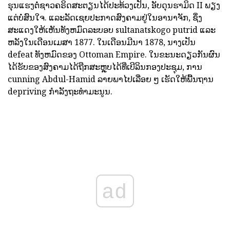
ຮຸນແຮງຕໍ່ຊາວຄຣິດສະຕຽນໄດ້ປະທ້ວງເປັນ, ອັບດຸນຮາມິດ II ພຽງ
ແຕ່ບໍ່ສົນໃຈ. ແລະລັດເຊຍປະກາດສົງຄາມຢູ່ໃນອານາຈັກ, ຊຶ່ງ
ສະແດງໃຫ້ເຫັນທັງຫມົດລະບອບ sultanatskogo putrid ແລະ
ຫລັງໃນເດືອນເມສາ 1877. ໃນເດືອນມີນາ 1878, ນາງເປັນ
defeat ທັງຫມົດຂອງ Ottoman Empire. ໃນຂະນະດຽວກັນຜົນ
ໄດ້ຮັບຂອງສົງຄາມໄດ້ຖືກສະຫຼຸບໄດ້ທີ່ເບີລິນກອງປະຊຸມ, ການ
cunning Abdul-Hamid ລາຍພາໄປເລື່ອຍ ໆ ເຮັດໃຫ້ພື້ນຖານ
depriving ກໍາລັງຖະທໍາມະນູນ.
ad