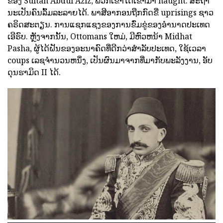
ຂອງ Sultan Abdul Aziz, ພວກເຂົາໄດ້ເຂົ້າມາ naught. ສະຖາ
ນະເປັນຄົນລົ້ມລະລາຍໄດ້. ພາສີອາກອນຖືກກົດຂີ່ uprisings ຊາວ
ຄຣິດສະຕຽນ. ການແຊກແຊງຂອງການຂົ່ມຂູ່ຂອງອໍານາດປະເທດ
ເອີຣົບ. ຫຼັງຈາກນັ້ນ, Ottomans ໃຫມ່, ມີຫົວຫນ້າ Midhat
Pasha, ຜູ້ໄດ້ຝັນຂອງອະນາຄົດທີ່ດີກວ່າສໍາລັບປະເທດ, ໃຊ້ເວລາ
coups ເລຊຈໍານວນຫນຶ່ງ, ເປັນຜົນມາຈາກທີ່ມາກັບພະລັງງານ, ອັບ
ດຸນຮາມິດ II ໄດ້.