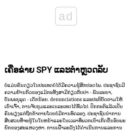
ad
ເຄືອຂ່າຍ SPY ແລະຕໍາຫຼວດລັບ
ບໍ່ແມ່ນຄົນດຽວໃນປະເທດບໍ່ໄດ້ມີຄວາມຮູ້ສຶກປອດໄພ. ປະຊາຊົນມີ
ຄວາມຢ້ານກົວຂອງແມ້ກະທັ້ງສາມີກ່ຽວກັບປາ - ພັນລະຍາ,
ບັນພະບຸລຸດ - ເດັກນ້ອຍ. denunciations ແລະປະຕິບັດຕາມໃຫ້
ເຂົາເຈົ້າ, ການຈັບກຸມແລະເນລະເທດໄດ້ທົ່ວໄປ. ປົກກະຕິແລ້ວເປັນ
ຄົນພຽງແຕ່ຖືກຂ້າຕາຍໂດຍບໍ່ມີການທົດລອງ. ປະຊາຊົນນໍາການ
ສືບສວນທີ່ຈະຮູ້ໃນໃບຫນ້າແລະໃນເວລາທີ່ພວກເຂົາເກີດຂຶ້ນອົບພະ
ຍົກຂອງສະແຫວງຫາ. ການເຝົ້າລະວັງໄດ້ດໍາເນີນການແລະການ