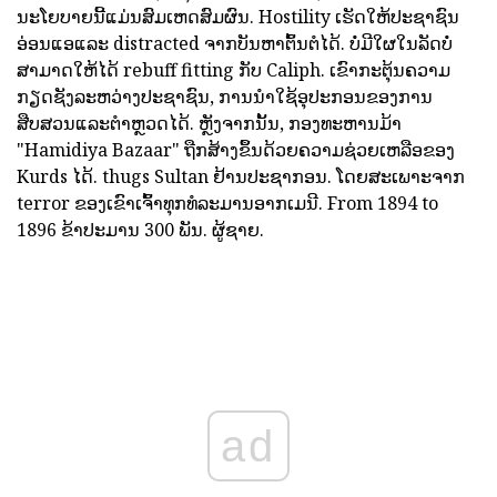
ນະໂຍບາຍນີ້ແມ່ນສົມເຫດສົມຜົນ. Hostility ເຮັດໃຫ້ປະຊາຊົນ
ອ່ອນແອແລະ distracted ຈາກບັນຫາຕົ້ນຕໍໄດ້. ບໍ່ມີໃຜໃນລັດບໍ່
ສາມາດໃຫ້ໄດ້ rebuff fitting ກັບ Caliph. ເຂົາກະຕຸ້ນຄວາມ
ກຽດຊັງລະຫວ່າງປະຊາຊົນ, ການນໍາໃຊ້ອຸປະກອນຂອງການ
ສືບສວນແລະຕໍາຫຼວດໄດ້. ຫຼັງຈາກນັ້ນ, ກອງທະຫານມ້າ
"Hamidiya Bazaar" ຖືກສ້າງຂຶ້ນດ້ວຍຄວາມຊ່ວຍເຫລືອຂອງ
Kurds ໄດ້. thugs Sultan ຢ້ານປະຊາກອນ. ໂດຍສະເພາະຈາກ
terror ຂອງເຂົາເຈົ້າທຸກທໍລະມານອາກເມນີ. From 1894 to
1896 ຂ້າປະມານ 300 ພັນ. ຜູ້ຊາຍ.
ad