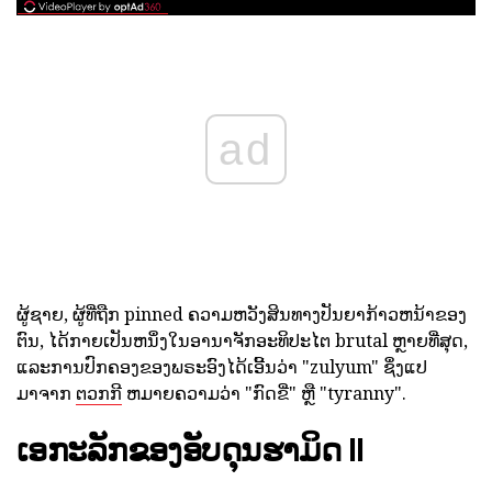
ad
ຜູ້ຊາຍ, ຜູ້ທີ່ຖືກ pinned ຄວາມຫວັງສິນທາງປັນຍາກ້າວຫນ້າຂອງ
ຕົນ, ໄດ້ກາຍເປັນຫນຶ່ງໃນອານາຈັກອະທິປະໄຕ brutal ຫຼາຍທີ່ສຸດ,
ແລະການປົກຄອງຂອງພຣະອົງໄດ້ເອີ້ນວ່າ "zulyum" ຊຶ່ງແປ
ມາຈາກ
ຕວກກີ
ຫມາຍຄວາມວ່າ "ກົດຂີ່" ຫຼື "tyranny".
ເອກະລັກຂອງອັບດຸນຮາມິດ II