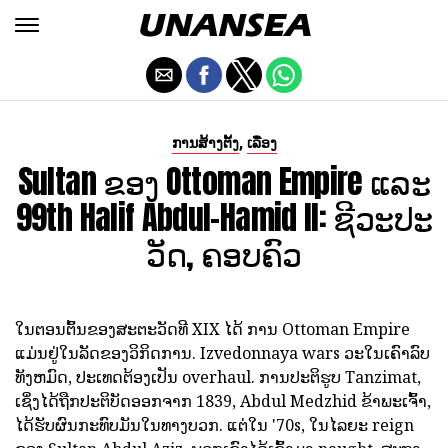
,
ການສ້າງຕັ້ງ
ເລື່ອງ
Sultan ຂອງ Ottoman Empire ແລະ
99th Halif Abdul-Hamid II: ຊີວະປະ
ວັດ, ຄອບຄົວ
ໃນຕອນຕົ້ນຂອງສະຕະວັດທີ XIX ໄດ້ ການ Ottoman Empire
ແມ່ນຢູ່ໃນລັດຂອງວິກິດການ. Izvedonnaya wars ວະໃນເຄົາລົບ
ທັງຫມົດ, ປະເທດຕ້ອງເປັນ overhaul. ການປະຕິຮູບ Tanzimat,
ເຊິ່ງໄດ້ຖືກປະຕິບັດອອກຈາກ 1839, Abdul Medzhid ຂ້າພະເຈົ້າ,
ໄດ້ຮັບຜົນກະທົບມັນໃນທາງບວກ. ແຕ່ໃນ '70s, ໃນໄລຍະ reign