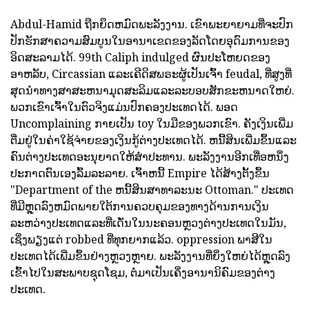
Abdul-Hamid ຖືກຍຶດຫມົດພະລັງງານ. ເຂົາພະຍາຍາມທີ່ຈະປົກ
ປັກຮັກສາຄວາມສົມບູນໃນອານາເຂດຂອງລັດໂດຍອຸດົມການຂອງ
ອິດສະລາມໄດ້. 99th Caliph indulged ຜົນປະໂຫຍດຂອງ
ອາຫລັບ, Circassian ແລະເຄີດິສພຣະຜູ້ເປັນເຈົ້າ feudal, ທີ່ສູງທີ່
ສຸດນໍາທາງສາສະຫນາມຸດສະລິມແລະລະບອບສັກຂະຫນາດໃຫຍ່.
ພວກເຂົາເຈົ້າໃນຕົວຈິງແມ່ນປົກຄອງປະເທດໄດ້. ພອດ
Uncomplaining ກາຍເປັນ toy ໃນມືຂອງພວກເຂົາ. ຄັງເງິນເພີ່ມ
ຕື່ມຢູ່ໃນຄ່າໃຊ້ຈ່າຍຂອງເງິນກູ້ຕ່າງປະເທດໄດ້. ຫນີ້ສິນເພີ່ມຂຶ້ນແລະ
ຄົນຕ່າງປະເທດອະນຸຍາດໃຫ້ສໍາປະທານ. ພະລັງງານອີກເທື່ອຫນຶ່ງ
ປະກາດຕົນເອງລົ້ມລະລາຍ. ເຈົ້າຫນີ້ Empire ໄດ້ສ້າງຕັ້ງຂຶ້ນ
"Department of the ຫນີ້ສິນສາທາລະນະ Ottoman." ປະເທດ
ທີ່ມີຫຼຸດລົງຫມົດພາຍໃຕ້ການຄວບຄຸມຂອງທາງດ້ານການເງິນ
ລະຫວ່າງປະເທດແລະທີ່ເດັ່ນໃນນະຄອນຫຼວງຕ່າງປະເທດໃນມັນ,
ເຊິ່ງພຽງແຕ່ robbed ທີ່ທຸກຍາກແລ້ວ. oppression ພາສີໃນ
ປະເທດໄດ້ເພີ່ມຂຶ້ນຢ່າງຫຼວງຫຼາຍ. ພະລັງງານທີ່ຍິ່ງໃຫຍ່ໄດ້ຫຼຸດລົງ
ເຂົ້າໄປໃນສະພາບຊຸດໂຊມ, ຕໍ່ມາເປັນເຄິ່ງອານານິຄົມຂອງຕ່າງ
ປະເທດ.