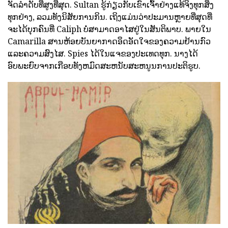
ຈັດລໍາດັບທີ່ສູງທີ່ສຸດ. Sultan ຮູ້ກ່ຽວກັບເຂົາເຈົ້າຢ່າງແທ້ຈິງທຸກສິ່ງ
ທຸກຢ່າງ, ລວມທັງນິສັຍການກິນ. ເຖິງແມ່ນວ່າປະມານຫຼາຍທີ່ສຸດທີ່
ຈະໄດ້ບຸກຄົນທີ່ Caliph ບໍ່ສາມາດອາໄສຢູ່ໃນສັນຕິພາບ. ພາຍໃນ
Camarilla ສານຫ້ອຍບັນຍາກາດອຶດອັດໃຈຂອງຄວາມຢ້ານກົວ
ແລະຄວາມສົງໄສ. Spies ໄດ້ໃນແຈຂອງປະເທດທຸກ. ນາງໄດ້
ອົບພະຍົບຈາກເກືອບທັງຫມົດສະຫນັບສະຫນູນການປະຕິຮູບ.