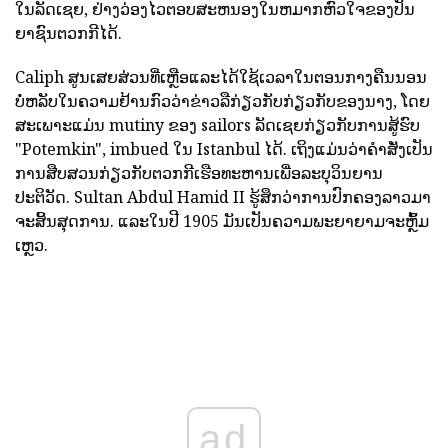
ໃນລັດເຊຍ, ຢ່າງວ່ອງໄວຕອບສະຫນອງໃນຫມາກຫົວໃຈຂອງປັນ
ຍາຊົນຕວກກີໄດ້.
Caliph ສູນເສຍສ່ວນທີ່ເຫຼືອແລະໄດ້ໃຊ້ເວລາໃນຕອນກາງຄືນນອນ
ບໍ່ຫລັບໃນຄວາມຢ້ານກົວວ່າຂ່າວລືກ່ຽວກັບກ່ຽວກັບຂອງນາງ, ໂດຍ
ສະເພາະແມ່ນ mutiny ຂອງ sailors ລັດເຊຍກ່ຽວກັບການສູ້ຮົບ
"Potemkin", imbued ໃນ Istanbul ໄດ້. ເຖິງແມ່ນວ່າຄໍາສັ່ງເປັນ
ການສືບສວນກ່ຽວກັບຕວກກີເຮືອທະຫານເພື່ອລະບຸວິນຍານ
ປະຕິວັດ. Sultan Abdul Hamid II ຮູ້ສຶກວ່າການປົກຄອງລາວມາ
ຈະສິ້ນສຸດການ. ແລະໃນປີ 1905 ມັນເປັນຄວາມພະຍາຍາມຈະຫຼົ້ມ
ເຫຼວ.
ad