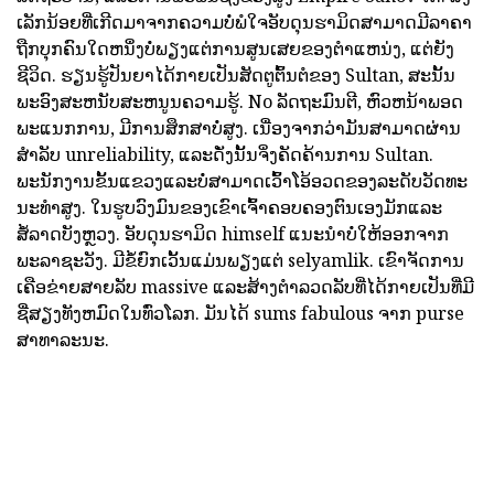
ເລັກນ້ອຍທີ່ເກີດມາຈາກຄວາມບໍ່ພໍໃຈອັບດຸນຮາມິດສາມາດມີລາຄາ
ຖືກບຸກຄົນໃດຫນຶ່ງບໍ່ພຽງແຕ່ການສູນເສຍຂອງຕໍາແຫນ່ງ, ແຕ່ຍັງ
ຊີວິດ. ຮຽນຮູ້ປັນຍາໄດ້ກາຍເປັນສັດຕູຕົ້ນຕໍຂອງ Sultan, ສະນັ້ນ
ພະອົງສະຫນັບສະຫນູນຄວາມຮູ້. No ລັດຖະມົນຕີ, ຫົວຫນ້າພອດ
ພະແນກການ, ມີການສຶກສາບໍ່ສູງ. ເນື່ອງຈາກວ່າມັນສາມາດຜ່ານ
ສໍາລັບ unreliability, ແລະດັ່ງນັ້ນຈິ່ງຄັດຄ້ານການ Sultan.
ພະນັກງານຂັ້ນແຂວງແລະບໍ່ສາມາດເວົ້າໂອ້ອວດຂອງລະດັບວັດທະ
ນະທໍາສູງ. ໃນຮູບວົງມົນຂອງເຂົາເຈົ້າຄອບຄອງຕົນເອງມັກແລະ
ສໍ້ລາດບັງຫຼວງ. ອັບດຸນຮາມິດ himself ແນະນໍາບໍ່ໃຫ້ອອກຈາກ
ພະລາຊະວັງ. ມີຂໍ້ຍົກເວັ້ນແມ່ນພຽງແຕ່ selyamlik. ເຂົາຈັດການ
ເຄືອຂ່າຍສາຍລັບ massive ແລະສ້າງຕໍາລວດລັບທີ່ໄດ້ກາຍເປັນທີ່ມີ
ຊື່ສຽງທັງຫມົດໃນທົ່ວໂລກ. ມັນໄດ້ sums fabulous ຈາກ purse
ສາທາລະນະ.