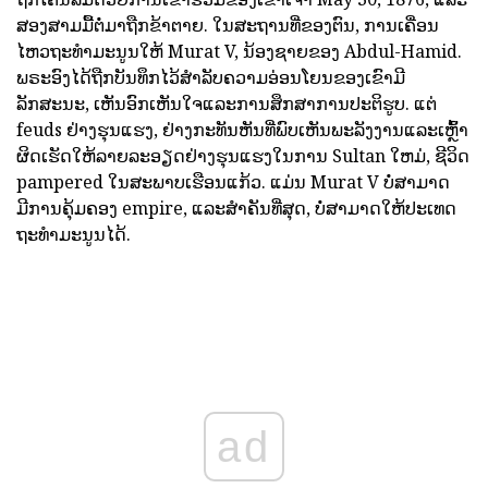
ສອງສາມມື້ຕໍ່ມາຖືກຂ້າຕາຍ. ໃນສະຖານທີ່ຂອງຕົນ, ການເຄື່ອນ
ໄຫວຖະທໍາມະນູນໃຫ້ Murat V, ນ້ອງຊາຍຂອງ Abdul-Hamid.
ພຣະອົງໄດ້ຖືກບັນທຶກໄວ້ສໍາລັບຄວາມອ່ອນໂຍນຂອງເຂົາມີ
ລັກສະນະ, ເຫັນອົກເຫັນໃຈແລະການສຶກສາການປະຕິຮູບ. ແຕ່
feuds ຢ່າງຮຸນແຮງ, ຢ່າງກະທັນຫັນທີ່ພົບເຫັນພະລັງງານແລະເຫຼົ້າ
ຜິດເຮັດໃຫ້ລາຍລະອຽດຢ່າງຮຸນແຮງໃນການ Sultan ໃຫມ່, ຊີວິດ
pampered ໃນສະພາບເຮືອນແກ້ວ. ແມ່ນ Murat V ບໍ່ສາມາດ
ມີການຄຸ້ມຄອງ empire, ແລະສໍາຄັນທີ່ສຸດ, ບໍ່ສາມາດໃຫ້ປະເທດ
ຖະທໍາມະນູນໄດ້.
ad