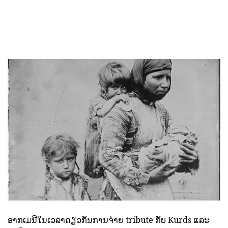
ອາກເມນີໃນເວລາດຽວກັນການຈ່າຍ tribute ກັບ Kurds ແລະ