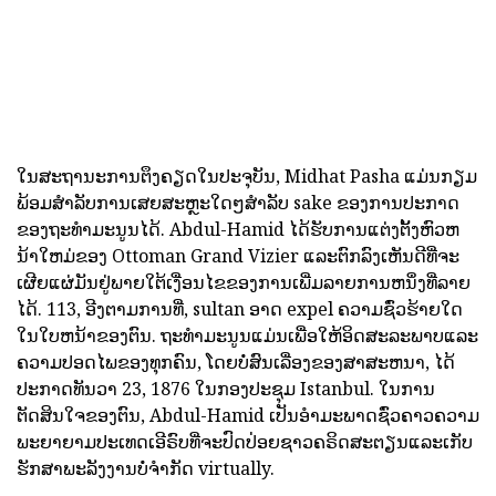
ໃນສະຖານະການຕຶງຄຽດໃນປະຈຸບັນ, Midhat Pasha ແມ່ນກຽມ
ພ້ອມສໍາລັບການເສຍສະຫຼະໃດໆສໍາລັບ sake ຂອງການປະກາດ
ຂອງຖະທໍາມະນູນໄດ້. Abdul-Hamid ໄດ້ຮັບການແຕ່ງຕັ້ງຫົວຫ
ນ້າໃຫມ່ຂອງ Ottoman Grand Vizier ແລະຕົກລົງເຫັນດີທີ່ຈະ
ເຜີຍແຜ່ມັນຢູ່ພາຍໃຕ້ເງື່ອນໄຂຂອງການເພີ່ມລາຍການຫນຶ່ງທີ່ລາຍ
ໄດ້. 113, ອີງຕາມການທີ່, sultan ອາດ expel ຄວາມຊົ່ວຮ້າຍໃດ
ໃນໃບຫນ້າຂອງຕົນ. ຖະທໍາມະນູນແມ່ນເພື່ອໃຫ້ອິດສະລະພາບແລະ
ຄວາມປອດໄພຂອງທຸກຄົນ, ໂດຍບໍ່ສົນເລື່ອງຂອງສາສະຫນາ, ໄດ້
ປະກາດທັນວາ 23, 1876 ໃນກອງປະຊຸມ Istanbul. ໃນການ
ຕັດສິນໃຈຂອງຕົນ, Abdul-Hamid ເປັນອໍາມະພາດຊົ່ວຄາວຄວາມ
ພະຍາຍາມປະເທດເອີຣົບທີ່ຈະປົດປ່ອຍຊາວຄຣິດສະຕຽນແລະເກັບ
ຮັກສາພະລັງງານບໍ່ຈໍາກັດ virtually.