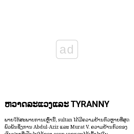
ad
ຫວາດລະແວງແລະ TYRANNY
ພາຍໃຕ້ສະພາບການເຫຼົ່ານີ້, sultan ໄດ້ມີຄວາມຢ້ານກົວຫຼາຍທີ່ສຸດ
ພົວພັນຊຶ່ງການ Abdul-Aziz ແລະ Murat V. ຄວາມຢ້ານກົວຂອງ
ເງິນຝາກທີ່ເປັນໄປໄດ້ຂອງ coup ເລຊແລະໄດ້ເຂົ້າໄປໃນ