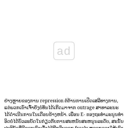
ad
ຢ່າງຫຼາຍຂອງການ repression ຕໍ່ຕ້ານການເປີດເສລີທາງການ,
ແຕ່ພວກເຂົາເຈົ້າຍັງບໍ່ທັນໄດ້ເກີດມາຈາກ outrage ສາທາລະນະ
ໄດ້ດໍາເນີນການໃນເດືອນຂ້າງຫນ້າ. ເພື່ອນ E- ຂອງຖະທໍາມະນູນທໍາ
ອິດບໍ່ໄດ້ບົວລະບັດໃນກ່ຽວກັບການສະຫນັບສະຫນຸນລະດັບ, ສະນັ້ນ