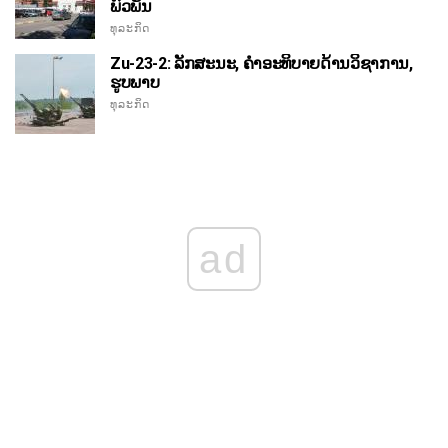
ພົວພັນ
ທຸລະກິດ
Zu-23-2: ລັກສະນະ, ຄໍາອະທິບາຍດ້ານວິຊາການ,
ຮູບພາບ
ທຸລະກິດ
ad