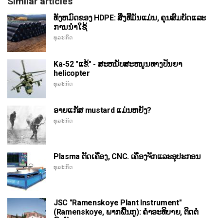
Similar articles
ທັງຫມົດຂອງ HDPE: ສິ່ງທີ່ມັນແມ່ນ, ຄຸນສົມບັດແລະ
ການນໍາໃຊ້
ທຸລະກິດ
Ka-52 "ແຂ້" - ສະຫນັບສະຫນູນທາງປັນຍາ
helicopter
ທຸລະກິດ
ອາຍແກັສ mustard ແມ່ນຫຍັງ?
ທຸລະກິດ
Plasma ຕັດເຄື່ອງ, CNC. ເຄື່ອງຈັກແລະອຸປະກອນ
ທຸລະກິດ
JSC "Ramenskoye Plant Instrument"
(Ramenskoye, ພາກພື້ນກູ): ຄໍາອະທິບາຍ, ຕິດຕໍ່