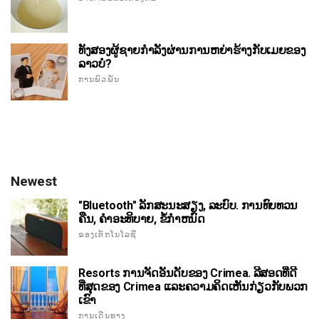
ທັງສອງຜູ້ຊາຍກໍາລັງຜ່ານການຫຍ່າຮ້າງກັບເມຍຂອງ
ລາວບໍ?
ການພົວພັນ
Newest
"Bluetooth" ລັກສະນະສຽງ, ລະບົບ. ການທົບທວນ
ຄືນ, ຄໍາອະທິບາຍ, ຂໍ້ກໍາຫນົດ
ຂອງເຕັກໂນໂລຊີ
Resorts ການຈັດອັນດັບຂອງ Crimea. ລີສອດທີ່ດີ
ທີ່ສຸດຂອງ Crimea ແລະຄວາມຄິດເຫັນກ່ຽວກັບພວກ
ເຂົາ
ການເດີນທາງ