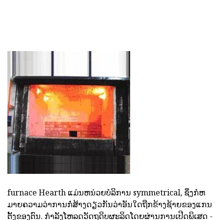
furnace Hearth ແມ່ນຫນ່ວຍບໍລິການ symmetrical, ຊຶ່ງກໍຫ
ມາຍຄວາມວ່າການກໍ່ສ້າງດຽວກັນວ່າອັນໃດຖືກຂ້າງຊ້າຍຂອງແກນ
ຕັ້ງຂອງຕົນ. ກໍາລັງໂຫລດວັດຖຸດິບຜະລິດໂດຍຜ່ານການເປີດພິເສດ -