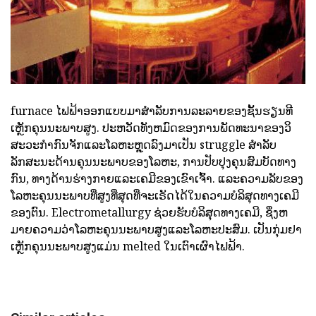
furnace ໄຟຟ້າອອກແບບມາສໍາລັບການລະລາຍຂອງຊັ້ນຮຽນທີ
ເຫຼັກຄຸນນະພາບສູງ. ປະຫວັດທັງຫມົດຂອງການພັດທະນາຂອງວິ
ສະວະກໍາກົນຈັກແລະໂລຫະຫຼຸດລົງມາເປັນ struggle ສໍາລັບ
ລັກສະນະດ້ານຄຸນນະພາບຂອງໂລຫະ, ການປັບປຸງຄຸນສົມບັດທາງ
ກົນ, ທາງດ້ານຮ່າງກາຍແລະເຄມີຂອງເຂົາເຈົ້າ. ແລະຄວາມລັບຂອງ
ໂລຫະຄຸນນະພາບທີ່ສູງທີ່ສຸດທີ່ຈະເຣັດໄດ້ໃນຄວາມບໍລິສຸດທາງເຄມີ
ຂອງຕົນ. Electrometallurgy ຊ່ວຍຮັບບໍລິສຸດທາງເຄມີ, ຊຶ່ງຫ
ມາຍຄວາມວ່າໂລຫະຄຸນນະພາບສູງແລະໂລຫະປະສົມ. ເປັນກຸ່ມຢາ
ເຫຼັກຄຸນນະພາບສູງແມ່ນ melted ໃນເຕົາເຜົາໄຟຟ້າ.