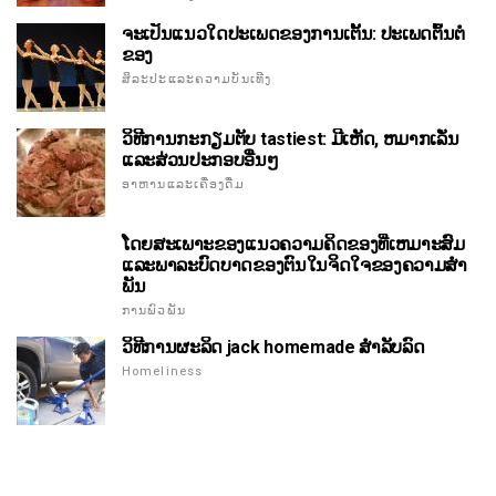
ຈະເປັນແນວໃດປະເພດຂອງການເຕັ້ນ: ປະເພດຕົ້ນຕໍ
ຂອງ
ສິລະປະແລະຄວາມບັນເທີງ
ວິທີການກະກຽມຕັບ tastiest: ມີເຫັດ, ຫມາກເລັ່ນ
ແລະສ່ວນປະກອບອື່ນໆ
ອາຫານແລະເຄື່ອງດື່ມ
ໂດຍສະເພາະຂອງແນວຄວາມຄິດຂອງທີ່ເຫມາະສົມ
ແລະພາລະບົດບາດຂອງຕົນໃນຈິດໃຈຂອງຄວາມສໍາ
ພັນ
ການພົວພັນ
ວິທີການຜະລິດ jack homemade ສໍາລັບລົດ
Homeliness