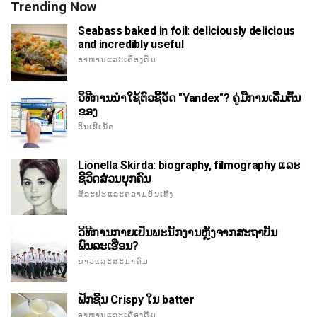
Trending Now
Seabass baked in foil: deliciously delicious
and incredibly useful
ອາຫານແລະເຄື່ອງດື່ມ
ວິທີການນໍາໃຊ້ຕົວຊີ້ວັດ "Yandex"? ຄູ່ມືການເລີ່ມຕົ້ນ
ຂອງ
ອິນເຕີເນັດ
Lionella Skirda: biography, filmography ແລະ
ຊີວິດສ່ວນບຸກຄົນ
ສິລະປະແລະຄວາມບັນເທີງ
ວິທີການກາຍເປັນພະນັກງານຫຼັງຈາກສະຖາບັນ
ພົນລະເຮືອນ?
ຂ່າວແລະສະມາຄົມ
ຟັກຊີ້ນ Crispy ໃນ batter
ອາຫານແລະເຄື່ອງດື່ມ