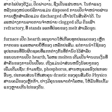
ສາກໄຟປ່ອງຢ້ຽມ, ປິດຝາວານ, ຊຶ່ງເປັນແຜ່ນຫນາ. ໃນກໍາແພງ
ຫລັງຂອງຫນ່ວຍບໍລິການແມ່ນ disposed ການເປີດຈໍາຫນ່າຍຜ່ານ
ການເຫຼັກສໍາເລັດແມ່ນ discharged ເຂົ້າໄປໃນສິນຄ້າໄດ້. ໃນ
ລະຫວ່າງການລາຍການຈໍາຫນ່າຍ clogged ເດີມ ດິນເຜົາ
refractory, ທີ່ stands ອອກທີ່ປ່ອຍຂອງ melt ສໍາເລັດຮູບ.
furnace ເປີດ hearth ອະນຸຍາດໃຫ້ເກືອບທຸກປະເພດຂອງ ເຫຼັກ
ກາກບອນ ແລະຫລາຍຍີ່ຫໍ້ຂອງ ເຫລັກປະສົມ. ແຕ່ການນໍາໃຊ້ຂອງ
ອຸປະກອນທີ່ຮັບຜິດຊອບທີ່ແຕກຕ່າງກັນທີ່ກໍານົດໄວ້ສໍາລັບ
ຂະບວນການເປີດ hearth, ໂລຫະ molten ເຕີມເປັນຈໍານວນເງິນທີ່
ສໍາຄັນຂອງການປົນເປື້ອນ. ເຖິງແມ່ນວ່າສ່ວນຫນຶ່ງນ້ອຍໆຂອງ
ເພີ່ມເຕີມເຊັ່ນ: ກໍາມະຖັນ, phosphorus, ສານຫນູແລະອົງປະກອບ
ອື່ນໆ, ປະກອບສ່ວນໃຫ້ເສຍຄຸນ drastic ຂອງຄຸນສົມບັດ Physico
ສານເຄມີຂອງເຫຼັກກ້າ, ຢາງມີຄຸນນະພາບຕ່ໍາໂລຫະ, ໃຫ້ມັນທັນເຂັ້ມ
ແຂງຫຼາຍເກີນໄປຂອງຕົນ.