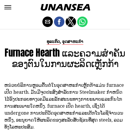
,
ທຸລະກິດ
ອຸດສາຫະກໍາ
Furnace Hearth ແລະຄວາມສໍາຄັນ
ຂອງຕົນໃນການຜະລິດເຫຼັກກ້າ
ຫນ່ວຍບໍລິການຫຼອມຕົ້ນຕໍໃນອຸດສາຫະກໍາເຫຼັກກ້າແມ່ນ furnace
ເປີດ hearth. ມັນມີຈຸດປະສົງສໍາລັບການ Steelmaker ກໍາຫນົດ
ໄວ້ອົງປະກອບທາງເຄມີແລະລັກສະນະທາງກາຍະພາບແລະກົນໄກ
ການສະເພາະໃດຫນຶ່ງ. furnace ເປີດ hearth, ເຊິ່ງໄດ້
undergone ການປະຕິວັດອຸດສາຫະກໍາແລະເຕັກໂນໂລຊີຈໍານວນ
ຫນຶ່ງ, ອະນຸຍາດໃຫ້ຜະລິດຂອງສະລັບສັບຊ້ອນທີ່ສຸດ steels, ລວມ
ທັງໂລຫະປະສົມ.