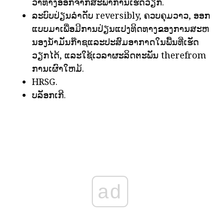
ວ່າທາງອອກຈາກສະພາການເຮັດວຽກ.
ລະບົບປ່ຽນລໍາດັບ reversibly, ຄວບຄຸມວາວ, ອອກ
ແບບມາເພື່ອມີການປ່ຽນແປງທິດທາງຂອງການສະຫ
ນອງນ້ໍາມັນກ໊າຊແລະປະສົມອາກາດໃນພື້ນທີ່ເຮັດ
ວຽກໄດ້, ແລະໃຊ້ເວລາຜະລິດຕະພັນ therefrom
ການເຜົາໃຫມ້.
HRSG.
ບລັອກເກີ.
ad