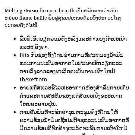
Melting ປະເພດ furnace hearth ເປັນຫລັກການດໍາເນີນ
ຫນ່ວຍ flame baffle ຟື້ນຟູສຸຂະປະກອບດ້ວຍອົງປະກອບໂຄງ
ປະກອບດັ່ງຕໍ່ໄປນີ້:
ພື້ນທີ່ເຮັດວຽກລວມທັງຫລັງແລະກໍາແພງດ້ານຫນ້າ
ແລະຫລັງຄາ.
Bits ກັບຊ່ອງຕັ້ງໂດຍຜ່ານການທີ່ສະຫນອງນ້ໍາມັນ
ແລະການປະສົມອາກາດໃນສະພາເຮັດວຽກແລະ
ການລົງຂາວຂອງຜະລິດຕະພັນການເຜົາໃຫມ້
therefrom.
ອາຍແກັສແລະຂີ້ໂລຫະອາກາດຫ້ອງສໍາລັບການເກັບ
ກໍາແລະການສະສົມຂອງແຕ່ສ່ວນຫນຶ່ງຂະຫນາດ
ໃຫຍ່ລະລາຍຝຸ່ນ.
ການສືບພັນທີ່ຈະຮັກສາອຸນຫະພູມຄົງທີ່ໂດຍໃຫ້
ຄວາມຮ້ອນນໍ້າມັນເຊື້ອໄຟກ໊າຊແລະປະສົມອາກາດທີ່
ມີຄວາມຮ້ອນທີ່ຕົກຄ້າງຜະລິດຕະພັນການເຜົາໃຫມ້