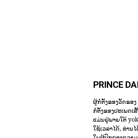
PRINCE DA
ຜູ້ກໍ່ຕັ້ງຂອງວັດຂ
ກໍ່ຕັ້ງຂອງປະເພດເສ
ແມ່ນຢູ່ພາຍໃຕ້ yok
ໃຊ້ເວລາໄດ້, ທ່ານໄ
ໃນຜູ້ປົກຄອງຄວາມ