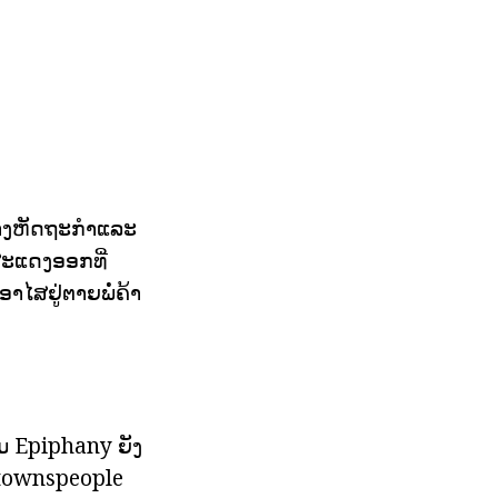
່າງຫັດຖະກໍາແລະ
ນສະແດງອອກທີ່
າໄສຢູ່ຕາຍພໍ່ຄ້າ
າມ Epiphany ຍັງ
ງ townspeople