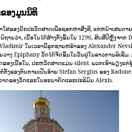
ອງມູນນິທິ
ີ່ອາໃສຂອງນັກປະວັດສາດເພື່ອຊອກຫາສິ່ງທີ່, ແຕ່ຫນ້າເສຍດາຍ
ິຖານວ່າ, ເນື້ອໃນໄດ້ສ້າງຕັ້ງຂຶ້ນໃນ 1296, ສິບສີ່ປີຫຼັງຈາກ
ladimir ໃນເວລານີ້ລູກຊາຍຫລ້າຂອງ Alexander Nevsky
ວາງ Epiphany ວັດໄດ້ຈັດຂຶ້ນໃນວັນຢູ່ໃນລາວການລິເລີ່ມ. ກ່
ອິດຂອງເນື້ອໃນ, ປະຫວັດສາດແມ່ນ silent. ພວກເຮົາພຽງແຕ່ຮູ້
ດກໍ່ຕັ້ງຂອງຕົນກາຍເປັນອ້າຍ Stefan Sergius ຂອງ Radone
າອາວາດຂອງວັດແລະໃນອະນາຄົດແລະປະລິມົນ Alexis.