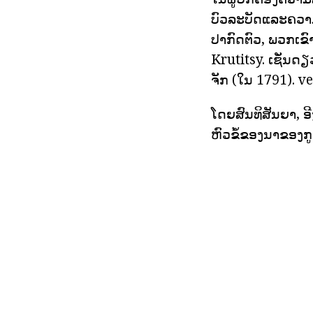
ບົວລະບັດແລະຄວາ
ປາກົດຕົວ, ພວກເຂົ
Krutitsy. ເຊັ່ນ
ຈັກ (ໃນ 1791). 
ໂດຍສົນທິສັນຍາ, 
ຫົວຂໍ້ຂອງນາຂອງກູ