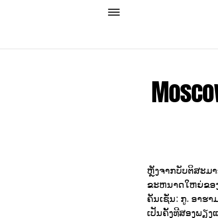
Moscow
ຫຼັງຈາກບັບຕິສະມາ
ຂະຫນາດໃຫຍ່ຂອງເນື
ຄັນເຊັ່ນ: ກູ. ອາ
ເປັນຄັ້ງທີສອງພຽງ