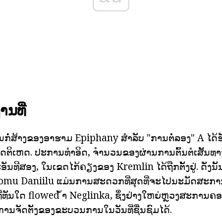
ນທີ່
ນກໍ່ສ້າງຂອງອາຮາມ Epiphany ສໍາລັບ "ການຕໍ່ລອງ" A ໄດ້ຮັ
ຕິເຫດ. ປະການທໍາອິດ, ຈໍານວນຂອງຜ່ານການຕົ້ນຕໍເສັ້ນທາ
ນທີສອງ, ໃນເຂດໄກ້ຄຽງຂອງ Kremlin ໄດ້ຖືກຕັ້ງຢູ່. ດັ່ງນັ້
omu Daniilu ແມ່ນການສະດວກທີ່ສຸດທີ່ຈະໄປນະມັດສະການ
ີທັນໃດ flowed ້ໍາ Neglinka, ຊຶ່ງຢ່າງໃຫຍ່ຫຼວງສະກາ
ານຈັດຕັ້ງຂອງຂະບວນການໃນວັນທີ່ຊື່ນຊົມໄດ້.