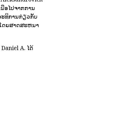
ເຫນືອໄປຈາກການ
ງອະທິການກ່ຽວກັບ
zed ໂດຍສາດສະຫນາ
 Daniel A. ໄດ້