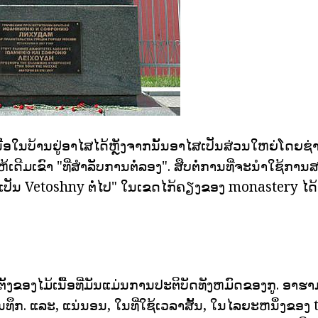
ນື້ອໃນບ້ານຢູ່ອາໄສໄດ້ຫຼັງຈາກນັ້ນອາໄສເປັນສ່ວນໃຫຍ່ໂດຍຊ
້ເດີມເຂົາ "ທີ່ສໍາລັບການຕໍ່ລອງ". ສືບຕໍ່ການທີ່ຈະນໍາໃຊ້ກາ
ທີ່ເປັນ Vetoshny ຕໍ່ໄປ" ໃນເຂດໄກ້ຄຽງຂອງ monastery ໄດ້ອ
ັ້ງຂອງໄມ້ເນື້ອທີ່ມັນແມ່ນການປະຕິບັດທັງຫມົດຂອງກູ. ອາຮ
ນບັນທຶກ. ແລະ, ແນ່ນອນ, ໃນທີ່ໃຊ້ເວລາສັ້ນ, ໃນໄລຍະຫນຶ່ງຂອ