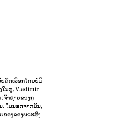
ບຄັດເລືອກໂດຍບໍ່ມີ
ງໃນກູ, Vladimir
ນເຈົ້າຊາຍຂອງກູ
. ໃນນອກຈາກນັ້ນ,
ນຄອບຄອງຂອງພຣະສົງ