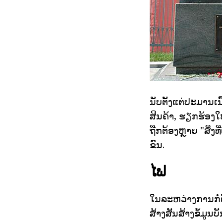
ນັບຕັ້ງແຕ່ປະມານເ
ສິນຄ້າ, ຮຽກຮ້ອງໃຫ
ຖືກຕ້ອງຫຼາຍ "ສິ່ງ
ຂົນ.
ໄຟ
ໃນລະຫວ່າງການກໍ່ຕ
ສ້າງສັນສ້າງຂໍ້ມູ