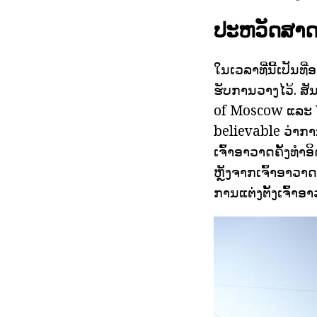
ປະຫວັດສາດຂ
ໃນເວລາທີ່ນີ້ເປັນທ
ຮັບການວາງໄວ້. ສັນນ
of Moscow ແລະ V
believable ວ່າການ
ເຈົ້າອາວາດຄັ້ງທໍາ
ຫຼັງຈາກເຈົ້າອາວາ
ການແຕ່ງຕັ້ງເຈົ້