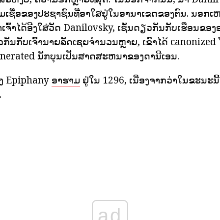
ມເຊື່ອຂອງປະຊາຊົນທີ່ອາໃສຢູ່ໃນອານາເຂດຂອງຕົນ. ນອກ
າເຈົ້າໄດ້ອີງໃສ່ວັດ Danilovsky, ເຊັ່ນດຽວກັນກັບເຮືອນຂອ
ດຽວກັນກັບເຈົ້ານາຍລັດເຊຍຈໍານວນຫຼາຍ, ເຂົາໄດ້ canoni
venerated ນັກບຸນເປັນສາດສະຫນາຂອງດານີເອນ.
ອີງ Epiphany
ອາຮາມ
ຢູ່ໃນ 1296, ເນື່ອງຈາກວ່າໃນຂະນະນີ້
.
ad