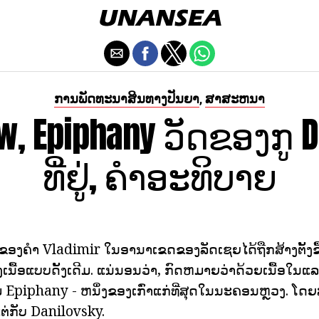
ການພັດທະນາສິນທາງປັນຍາ
ສາສະຫນາ
,
, Epiphany ວັດຂອງກູ D
ທີ່ຢູ່, ຄໍາອະທິບາຍ
ຂອງຄໍາ Vladimir ໃນອານາເຂດຂອງລັດເຊຍໄດ້ຖືກສ້າງຕັ້ງຂ
້ອແບບດັ້ງເດີມ. ແນ່ນອນວ່າ, ກົດຫມາຍວ່າດ້ວຍເນື້ອໃນແລະ
ຮາມ Epiphany - ຫນຶ່ງຂອງເກົ່າແກ່ທີ່ສຸດໃນນະຄອນຫຼວງ. 
ແຕ່ກັບ Danilovsky.