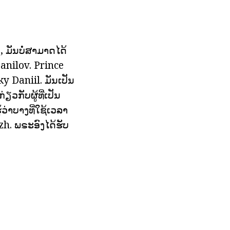
, ມັນບໍ່ສາມາດໄດ້
 Danilov. Prince
 Daniil. ມັນເປັນ
ຽວກັບຜູ້ທີ່ເປັນ
ວ່າບາງທີ່ໃຊ້ເວລາ
zh. ພຣະອົງໄດ້ຮັບ