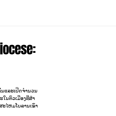
iocese:
ຶ້ນແລະເປີດຈໍານວນ
ໃນຕົວເມືອງທີ່ສໍາ
ໂດຍສະໄຫມໂບລານເຂົາ