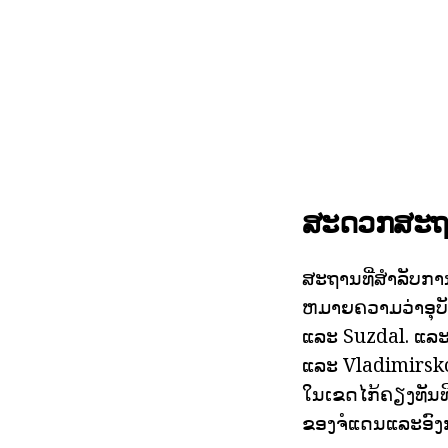
ສະດວກສະຖາ
ສະຖານທີ່ສໍາລັບກາ
ຫມາຍຄວາມວ່າອຸບັດ
ແລະ Suzdal. ແລະອັ
ແລະ Vladimirsk
ໃນເຂດໄກ້ຄຽງທັນທ
ຂອງຈໍແດນແລະອົງກ