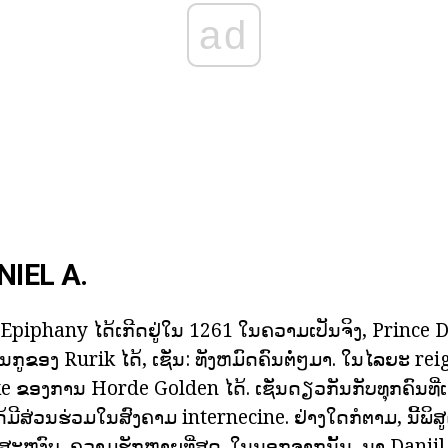
ad
NIEL A.
ອງ Epiphany ໄດ້ເກີດຢູ່ໃນ 1261 ໃນຄວາມເປັນຈິງ, Prince Da
ັ້ນກູຂອງ Rurik ໄດ້, ເຊັ່ນ: ທັງຫມົດຄົນຕໍ່ໆມາ. ໃນໄລຍະ re
e ຂອງການ Horde Golden ໄດ້. ເຊັ່ນດຽວກັນກັບທຸກຄົນທີ່ເຈ
ດ້ມີສ່ວນຮ່ວມໃນສົງຄາມ internecine. ຢ່າງໃດກໍຕາມ, ນີ້ພິສູ
ສະຫງົບ, ຄວາມຮັກຫຼາຍທີ່ສຸດ. ໃນນອກຈາກນັ້ນ, ນາ Danii