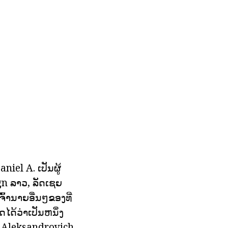
niel A. ເປັນຜູ້
ign ລາວ, ລັດເຊຍ
ົ້ານາຍອື່ນໆຂອງທີ່
ດໄດ້ວ່າເປັນຫນຶ່ງ
l Aleksandrovich