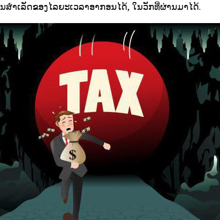
ານສໍາເລັດຂອງໄລຍະເວລາອາກອນໄດ້, ໃນວັກທີ່ຜ່ານມາໄດ້.