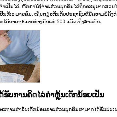
່ຈໍາເປັນໄດ້. ຫັກຄ່າໃຊ້ຈ່າຍສ່ວນບຸກຄົນໄດ້ຖືກອະນຸຍາດສ່
ບຢັ້ງຢືນທີ່ເຫມາະສົມ, ເຊັ່ນດຽວກັນກັບປະຊາຊົນທີ່ມີຄວາມພິຄັ້ງ
ໄດ້ອາດຈະແຕກຕ່າງກັນແຕ່ 500 ແມັດເຖິງສາມພັນ.
ດ້ຮັບການຄິດໄລ່ຄ່າຫຼຸ້ນເດັກນ້ອຍເປັນ
ດຕະຖານສໍາລັບເດັກນ້ອຍລາຍສ່ວນບຸກຄົນສາມາດໄດ້ຮັບປະ