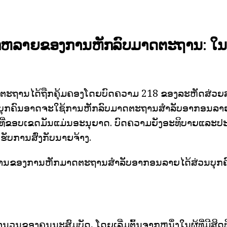
ລາຍຂອງການຫັກລົບມາດຕະຖານ: ໃນທ
ດຕະຖານໄດ້ຖືກຄຸ້ມຄອງໂດຍບົດຄວາມ 218 ຂອງລະຫັດສ່ວຍ
ງບຸກຄົນອາດຈະໃຊ້ການຫັກລົບມາດຕະຖານສໍາລັບອາກອນລາຍໄ
ິ່ງທີ່ຂອບເຂດມັນແມ່ນອະນຸຍາດ. ບົດຄວາມຍັງອະທິບາຍແລະ
ຮັບການສົ່ງກັບນາຍຈ້າງ.
ຖານຂອງການຫັກມາດຕະຖານສໍາລັບອາກອນລາຍໄດ້ສ່ວນບຸກຄ
ານວນຂອງຄຸນນະສົມບັດ, ໂດຍເລີ່ມຕົ້ນຈາກຫນຶ່ງໃນຜູ້ທີ່ມີສິ