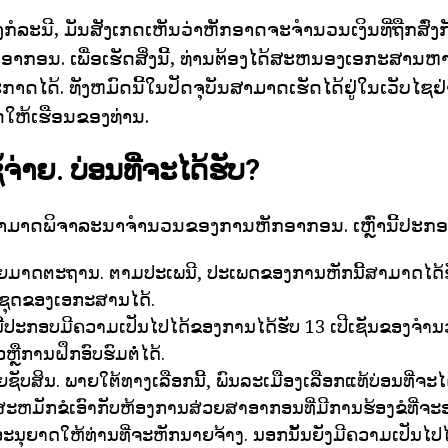
ກໍລະນີ, ມັນສັງເກດເຫັນວ່າຫັກອາດຈະຈໍານວນເງິນທີ່ຖືກສົ່ງ
າກອນ. ເພື່ອເຮັດສິ່ງນີ້, ທ່ານຕ້ອງໄດ້ສະຫນອງເອກະສານຫ
ະກາດໄດ້. ທັງຫມົດນີ້ໃນປັດຈຸບັນສາມາດເຮັດໄດ້ຢູ່ໃນເວັບໄຊ
ັດໃຫ້ເຮືອນຂອງທ່ານ.
ຈ່າຍ. ບ່ອນທີ່ຈະໄດ້ຮັບ?
ນສາມາດພິຈາລະນາຈໍານວນຂອງການຫັກອາກອນ. ເຫຼົ່ານີ້ປະກອ
່າຍມາດຕະຖານ. ຕາມປະເພນີ, ປະເພດຂອງການຫັກນີ້ສາມາດໄດ
ົາຊຸດຂອງເອກະສານໄດ້.
່ານີ້ປະກອບມີຄວາມເປັນໄປໄດ້ຂອງການໄດ້ຮັບ 13 ເປີເຊັນຂອງຈໍານວ
ວຫຼືການຝຶກອົບຮົມຕໍ່ໄດ້.
ຍຊັບສິນ. ພາຍໃຕ້ທາງເລືອກນີ້, ພົນລະເມືອງເລືອກແທ້ບ່ອນທີ່ຈະໄ
ະຫມັກຂໍເອົາກັບຫ້ອງການສ່ວຍສາອາກອນທີ່ມີການຮ້ອງຂໍທີ່ຈະ
ະນຸຍາດໃຫ້ທ່ານທີ່ຈະຫັກນາຍຈ້າງ. ນອກນັ້ນຍັງມີຄວາມເປັນໄ