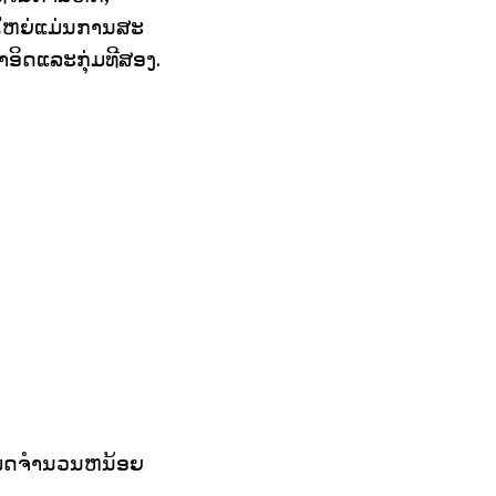
ວນໃຫຍ່ແມ່ນການສະ
ທໍາອິດແລະກຸ່ມທີສອງ.
ເພດຈໍານວນຫນ້ອຍ