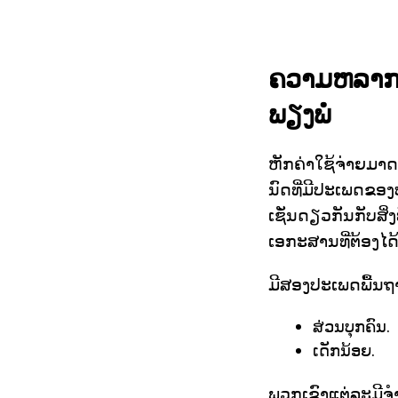
ຄວາມຫລາກຫ
ພຽງພໍ
ຫັກຄ່າໃຊ້ຈ່າຍມາ
ນົດທີ່ມີປະເພດຂອ
ເຊັ່ນດຽວກັນກັບສ
ເອກະສານທີ່ຕ້ອງໄດ້
ມີສອງປະເພດພື້ນ
ສ່ວນບຸກຄົນ.
ເດັກນ້ອຍ.
ພວກເຂົາແຕ່ລະມີຈໍ