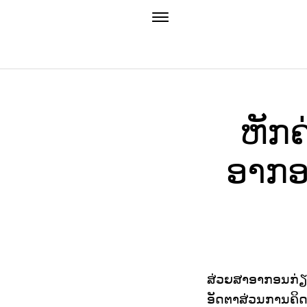
ຫັກຄ
ອາກອ
ສ່ວຍສາອາກອນກ່ຽວກ
ອັດຕາສ່ວນການຄິດໄ