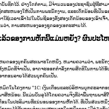
ກບັນທຶກໄວ້. ຢ່າງໃດກໍຕາມ, ມີຈໍານວນຂອງປະຊາຊົນຜູ້ທີ່ສາ
ມັນຖືກສະຫນອງໃຫ້ເປັນການພະນັກງານ, ແລະເດັກນ້ອຍທີ່ເປັນຂອ
່າໃຊ້ເວລາເຂົ້າໄປໃນບັນຊີຂອງທັງສອງເດັກນ້ອຍຂອງເຂົາເຈົ້າ
ນອນວ່າ, ການສະຫນອງຂອງຊຸດຂອງເອກະສານໄດ້.
້ແລ້ວຂອງການຫັກນີ້ແມ່ນຫຍັງ? ຜົນປະໂ
ໂຫຍດຂອງບຸກຄົນສະເພາະໃດຫນຶ່ງ. ຫມາຍຄວາມວ່າ, ພະນັກງາ
ງຫມົດທີ່ຈໍາເປັນ, ອາດຈະອອກກໍາລັງກາຍສິດທິໃນການໄດ້ຮ
າກອນລາຍໄດ້ສ່ວນບຸກຄົນເປັນ.
ູນທັງຫມົດໃນໂຄງການ "1C: ເງິນເດືອນແລະບໍລິຫານບຸກຄະລາກອນ,
ສີຫນ້ອຍ. ນີ້ແມ່ນບັນລຸໄດ້ໂດຍຄວາມຈິງທີ່ວ່າພື້ນຖານພາສີດັ
ືອນໃນປະລິມານທີ່ແນ່ນອນຂອງການຫັກໄດ້. ທີ່ເປັນສ່ວນຫນຶ່ງຂ
ັກງານໄດ້ຮັບການຈໍານວນສະເພາະໃດຫນຶ່ງຂອງ "ມືກ່ຽວກັບ" 