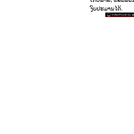
ງົບປະມານໄດ້.