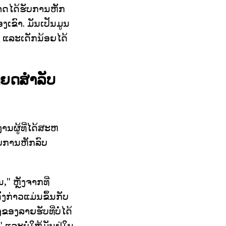
ມາດໄດ້ຮັບການຫັກ
ງເຂົາ. ມັນເປັນມູນ
, ແລະເດັກນ້ອຍໄດ້
ຫຍດສໍາລັບ
ນຜູ້ທີ່ໄດ້ສະຫ
ັບການຫັກລົບ
" ຫຼັງຈາກທີ່
່ງກ່າວແມ່ນຂຶ້ນກັບ
ອງລາຍຮັບທີ່ບໍ່ໄດ້
ແລະບໍ່ໃຫ້ມັນຢູ່ໃນ