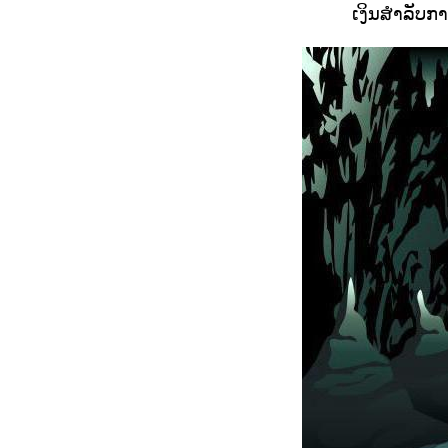
ເງິນສໍາລັບກ