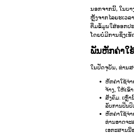
ນອກຈາກນີ້, ໃນບາງ
ຫຼັງຈາກໄລຍະເວລາອ
ຕື່ມຂໍ້ມູນໃສ່ອອກປ
ໂດຍບໍ່ມີການຊຶ່ງເຮ
ພັນຫັກຄ່າໃຊ້
ໃນປັດຈຸບັນ, ທ່າ
ຫັກຄ່າໃຊ້ຈ
ຈ້າງ, ໃຫ້ເຂ
ສັງຄົມ. ເຫຼົ
ລັບການປິ່ນປົ
ຫັກຄ່າໃຊ້ຈ່າ
ທ່ານອາດຈະສ
ເອກະສານນີ້ອ