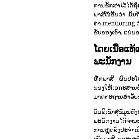
ການຮັກສາໄວ້ໄດ້ຖື
ພາສີທີ່ເອີ້ນວ່າ. 
ຄ່າ mentioning ວ
ຮັບຮອງເອົາ. ແນ່
ໂດຍເນື້ອແທ
ພະນັກງານ
ຫັກພາສີ - ຜົນປະ
ນອງໃຫ້ເອກະສານທັ
ມາດຕະຖານສໍາລັບອ
ບັນຊີເຂົ້າສູ່ຂໍ້ມ
ພະນັກງານໄດ້ຈ່າຍພາ
ການຫຼຸດລົງປະຈໍາເດ
ເກັບພາສີ, ແລະພະນ