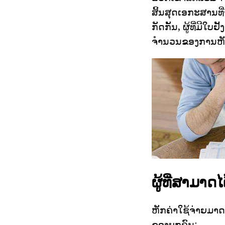
ສິ້ນສຸດເອກະສານທີ
ກັດກັ້ນ, ຜູ້ທີ່ມີໃ
ຈໍານວນຂອງການຫັກ
ຜູ້ທີ່ສາມາດໄ
ຫັກຄ່າໃຊ້ຈ່າຍມາ
ຂອງບຸກຄົນ: