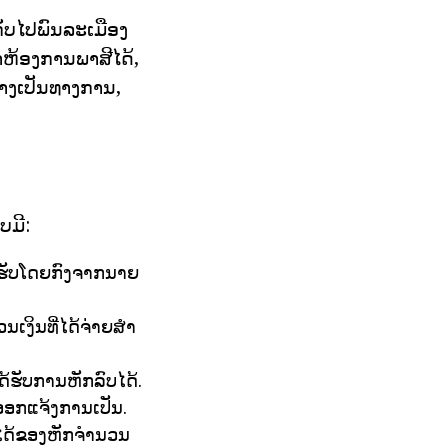
ກັບໄປພົນລະເມືອງ
າຫ້ອງການພາສີໄດ້,
ຢ່າງເປັນທາງການ,
ບມີ:
້ຮັບໂດຍກົງຈາກນາຍ
ນເງິນທີ່ໄດ້ຈ່າຍສໍາ
ດ້ຮັບການຫັກລົບໄດ້.
ອອກແຈ້ງການເປັນ.
ປໄດ້ຂອງຫັກຈໍານວນ