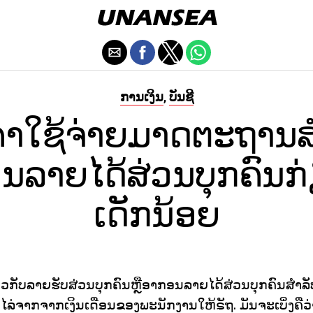
ການເງິນ
ບັນຊີ
,
່າໃຊ້ຈ່າຍມາດຕະຖານສ
ນລາຍໄດ້ສ່ວນບຸກຄົນກ່
ເດັກນ້ອຍ
ັບລາຍຮັບສ່ວນບຸກຄົນຫຼືອາກອນລາຍໄດ້ສ່ວນບຸກຄົນສໍາລັບສ
ລ່ຈາກຈາກເງິນເດືອນຂອງພະນັກງານໃຫ້ຣັຖ. ມັນຈະເບິ່ງຄືວ່