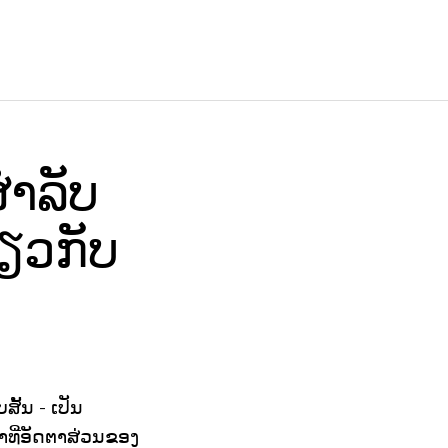
ໍາລັບ
ຽວກັບ
ັ້ນ - ເປັນ
າທີ່ອັດຕາສ່ວນຂອງ