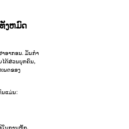
ັງຫມົດ
ສາອາກອນ. ມັນກໍາ
ດ້ສ່ວນບຸກຄົນ,
ປະເພດຂອງ
ົນແມ່ນ:
ດທິໃນການຫັກ,